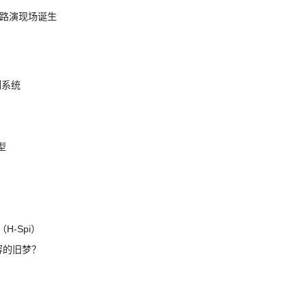
nt 路演现场诞生
制系统
模型
H-Spi）
兼容的旧梦？