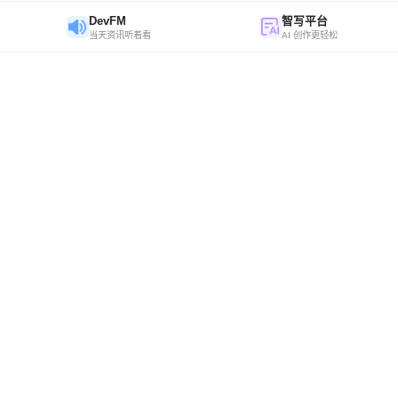
DevFM
智写平台
当天资讯听着看
AI 创作更轻松