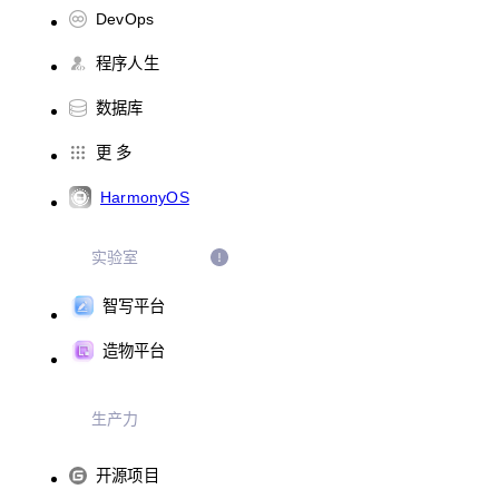
DevOps
程序人生
数据库
更 多
HarmonyOS
实验室
智写平台
造物平台
生产力
开源项目