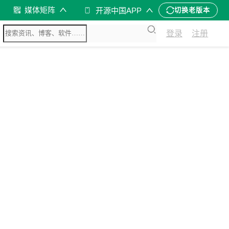
媒体矩阵
开源中国APP
切换老版本
登录
注册