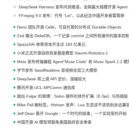
DeepSeek Harness 宣布内测邀请，全网最大规模开源 Age
FFmpeg 9.0 发布：代号 “Lei”，以此纪念中国开发者雷霄骅
Deno 团队开源 Celld，可自托管的分布式 Durable Objects
Zed 推出 DeltaDB，一个记录 commit 之间所有操作的版本控
SpaceXAI 单季资本开支达 183 亿美元
小米正式开源自研具身基座模型 Xiaomi-Robotics-1
Meta 发布终端编程 Agent“Muse Code” 和 Muse Spark 1.2 
字节发布 SeedRealtime 音视频全双工大模型
DeepSeek 将上调 API 定价，涨幅较大
腾讯开源 UCL-MPComm 通信库
跳出 Fatjar 的束缚：Solon 插件的体外扩展（E-Spi）与热插拔（
Mike Pall 删标签，Hisham 发声：Lua 生态该不该告别永远
Jeff Dean 离开 Google：一个时代的结束，一个实验室的开始
中国开源 AI 模型将豁免美国政府安全审查