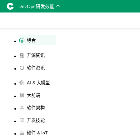
DevOps研发效能
综合
开源资讯
软件资讯
AI & 大模型
大前端
软件架构
开发技能
硬件 & IoT