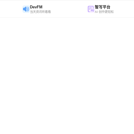
DevFM
智写平台
当天资讯听着看
AI 创作更轻松