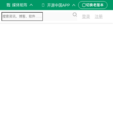
媒体矩阵
开源中国APP
切换老版本
登录
注册