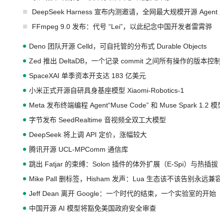
DeepSeek Harness 宣布内测邀请，全网最大规模开源 Age
FFmpeg 9.0 发布：代号 “Lei”，以此纪念中国开发者雷霄骅
Deno 团队开源 Celld，可自托管的分布式 Durable Objects
Zed 推出 DeltaDB，一个记录 commit 之间所有操作的版本控
SpaceXAI 单季资本开支达 183 亿美元
小米正式开源自研具身基座模型 Xiaomi-Robotics-1
Meta 发布终端编程 Agent“Muse Code” 和 Muse Spark 1.2 
字节发布 SeedRealtime 音视频全双工大模型
DeepSeek 将上调 API 定价，涨幅较大
腾讯开源 UCL-MPComm 通信库
跳出 Fatjar 的束缚：Solon 插件的体外扩展（E-Spi）与热插拔（
Mike Pall 删标签，Hisham 发声：Lua 生态该不该告别永远
Jeff Dean 离开 Google：一个时代的结束，一个实验室的开始
中国开源 AI 模型将豁免美国政府安全审查