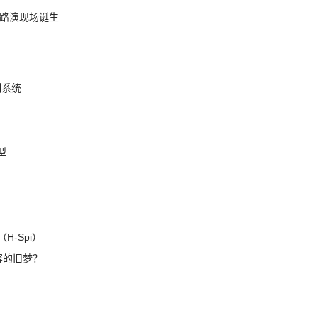
nt 路演现场诞生
制系统
模型
H-Spi）
兼容的旧梦？