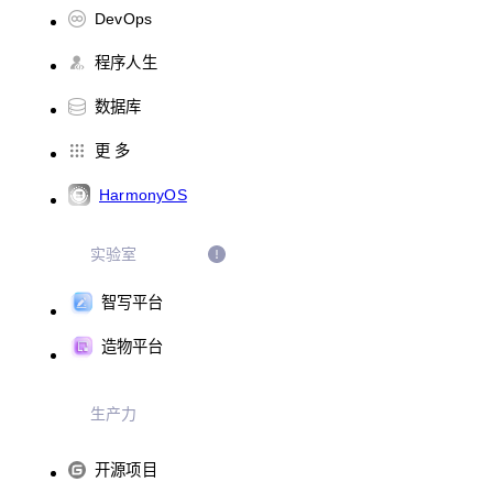
DevOps
程序人生
数据库
更 多
HarmonyOS
实验室
智写平台
造物平台
生产力
开源项目