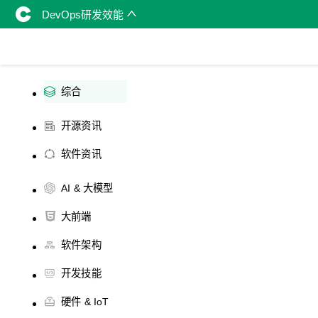
DevOps研发效能
综合
开源资讯
软件资讯
AI & 大模型
大前端
软件架构
开发技能
硬件 & IoT