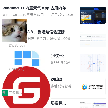
在 5 月发布了 Mythos 5...
wastnet 是一款完全自研、零第三方依赖的轻量
本、华清普智AI孵化器主办，汇聚近2000名产
Windows 11 内置天气 App 占用内存超
级 Java 网络应用框架，核心基于 JDK 原生 NI
业、学术、投资人士，集中展出近百项覆盖AI芯
过 1GB
O 构建 Reactor 多路复用模型，不依赖 Netty、
片、算力、模型、应用全链条创新项目，聚焦AI
Windows 11 内置天气应用，占用了超过 1GB
Tomcat 等任何第三方网络库。其 HTTP/2 协议
技术产业化落地与资本对接，呈现当前国内AI前
内存。 Notebookcheck 的测试发现这个数字
局
栈从 HPACK、Huffman 到 ALPN 均为自主实
沿技术突破与商业化最新进展。 活动围绕AI学术
时，反复确认了多次。不是 100MB，不是 500
现，在基准测试中与 Un...
研究与产业落地融合展开多维度研讨。星连资本
调问更新7.26~8.8 ：新增短信验证修
MB，是 1 个 G。一个显示天气的应用。 Windo
改，考试能力升级
创始合伙人张鸣晨表示，AI产业化是长期产融结
ws 内置应用臃肿早就是老话题了，但一款天气
DWSurvey 更新日志 坚持前后端代码 100% 开
合过程，早期优质技术项目需持续资本与产业资
应用占用内存就超过 1G 还是过于离谱——问题
源助力企业建设自主可控的问卷调研系统 官网地
DWSurvey
源赋能，助力创新从概念走向落地。现场青年学
出在 WebView2。微软的天气 App 本质上是一
址www.diaowen.net ➔ 源码下载Gitee 仓库 ➔
者、产业专家、投资人围绕AI前沿技术瓶颈、行
个嵌在 Edge WebView 里的网页。它不是一个
勾股 OA v6.0.2 已经发布，企业办公系
本次更新新增短信验证修改已答问卷功能，提升
业固有认知重构等议题展开跨界对话，聚焦行业
统
「应用」，它是一个运行在浏览器引擎里的网
答卷安全性；同时升级考试能力，完善填空题判
勾股 OA v6.0.2 已经发布。 勾股 OA 办公系统
真实痛点与突破方向...
页，外面套了一层 Windows 的壳。 WebView2
分、防切屏等功能体验，并优化多项产品细节，
是一款简单实用的开源的企业办公系统。系统集
Gitee快讯
本身就是个内存大户。它加载了完整的 Edge 渲
提升整体使用体验。 新增功能 01. 新增验证手
成了系统设置、附件管理、人事管理、行政管
染引擎，包括 JavaScript 引擎...
机号后查看、修改已答问卷功能 02. 新增填空题
942亿赛道如何选对伙伴？2026年8月G
理、消息管理、资产管理、企业公告、知识网
EO公司推荐
判分功能 03. 添加协作管理员支持树形结构选择
盘、审批流程设置、办公审批、工作计划、工作
当DeepSeek、豆包等大模型逐步替代传统搜索
体验优化与修复 •页面与体验优化 优化工作台首
汇报、工作日志、日常办公、财务管理、客户管
成为用户获取信息的主要入口,品牌竞争的逻辑变
开
开源科技
页 UI 展示效果，提升页面使用体验。 优化防切
理、合同管理、项目管理、任务管理等功能模
了:不再是争抢关键词排名,而是想办法进入AI脱
屏提醒规则，调整为每次切屏均触发提示，提升
块。系统简约，易于功能扩展，方便二次开发，
任意网页划词 AI 问答：不用切换标签页
口而出的那个答案。"GEO公司推荐"这个搜索词