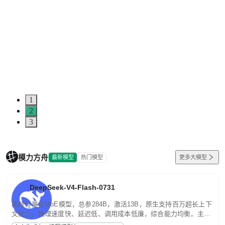
1
2
3
模力方舟
最新模型
热门模型
更多大模型
DeepSeek-V4-Flash-0731
高效轻量化MoE模型，总参284B，激活13B，原生支持百万超长上下
文能力。推理速度快、延迟低、调用成本低廉，综合能力均衡，主打
高并发、轻量化任务，适合日常对话、内容创作、基础 RAG、批量