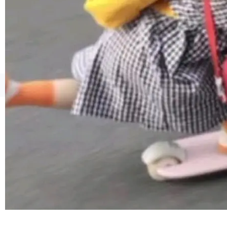
工具升级为企业的质量基础设施。 CIO面对的新
现实 过去两年，CIO们的焦虑清单上多了两项：
一是如何让大模型和智能体应用安全地从PoC走
向生产，二是如何让测试团队跟得上AI应用...
©OSCHINA(OSChina.NET)
京ICP备2025119063号