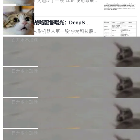
Rust 语言项目正式通过了一项 LLM 使用政策，
步了解开源鸿蒙在智能...
2.75 亿次，全年预计 140 亿次。GitHub...
5% RHAE Best@1，超过了 ARC 报告的人类专
覆盖 rust-lang/rust 单一仓库的代码贡献。这不
局
家基线 95.4%。 不是又一个 coding agent 包装
是项目级别的官方立场，目前由五个团队采纳，
器 Prime Agent 的架构和市面上大多数 coding
宇树科技 IPO 战略配售曝光：DeepSe
但它可能是主流开源项目中关于 AI 辅助贡献最
ek 获配 93.3 万股，锁定 36 个月
agent 有本质区别。大多数 agent harness 的设
细致的一份规则。 政策的核心只有一句话：LLM
8月6日晚间，“人形机器人第一股”宇树科技股份
计是基于早期模型的能力—...
可以用来分析、提炼、审阅、建议，但不能用来
有限公司披露IPO发行价格及战略配售结果，杭
白开水不加糖
创作。 具体来说，LLM 生成的代码可以提交，
州深度求索人工智能基础技术研究有限公司（De
Docker 29.7.2 发布
但必须满足五个条件：预先安排、非关键、高质
epSeek）获配93.3399万股，按150.8元/股发行
量、充分测试、充分审查，并且必须披露。LLM
价格计算，认购金额约1.41亿元，股份锁定期为
Docker 29.7.2 现已发布，具体更新内容如下：
不得生成涉及安全性的关键变更，除非作者本身
36个月。 公告显示，本次宇树科技战略配售对
Bug fixes and enhancements 修复多次传递同
白开水不加糖
就是领域专家。即使如此，政策也"强烈不建
象主要包括长期投资机构、与公司业务具有战略
一环境变量时，docker service create和docker
议"这么做。 对于不披露的情况，审核者可以直
Apache Fluss 毕业成为顶级项目
合作关系或长期合作愿景的大型企业、科创板保
service update会发生 panic 的问题。docker/cl
接关闭 PR，无需解释。 政策作者 Jynn Ne...
荐人跟投子公司，以及公司高级管理人员和核心
i#7145 修复了 Docker Engine 29.7.0 中引入的
今年 7 月，Apache Fluss 的毕业提案在 Apach
员工参与设立的专项资产管理计划。其中，Dee
一个回归问题，该问题导致拉取镜像时会拒绝包
e 孵化器项目管理委员会（IPMC）投票中获得
白开水不加糖
pSeek作为与宇树科技具备战略合作关系的企
含绝对 hardlink 目标的镜像（此类镜像由某些镜
全票通过，随后获 Apache 软件基金会董事会批
业，获配股份数量占本次发行数量的2.31%。 除
像构建工具生成）。moby/moby#53305 修复了
马斯克 AI 百科项目 Grokipedia 被曝数
准。今天，Apache 软件基金会正式宣布 Apach
DeepSeek外，腾讯旗下上海启善投资有限公司
月未更新
Docker Engine 29.7.0 中引入的一个回归问
e Fluss 孵化毕业，成为 Apache 顶级项目（TL
埃隆·马斯克推出的AI百科项目 Grokipedia 被曝
获配9...
题，该问题可能导致在旧版 Linux 内核...
P）！这一里程碑不仅标志着 Fluss 迈入新的发
长期停止内容更新，未能实现其作为“AI版维基百
白开水不加糖
展阶段，也将进一步推动流式存储、实时湖仓与
科”替代品的目标。 据 Lawfare 最新调查，自今