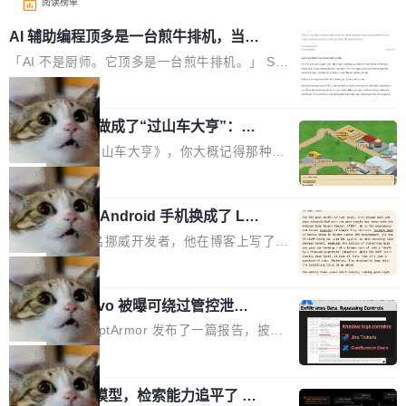
阅读榜单
AI 辅助编程顶多是一台煎牛排机，当不
了厨师
「AI 不是厨师。它顶多是一台煎牛排机。」 Ser
hii Sydorets 写了一篇博客，把 AI 辅助编程比作
局
煎牛排——任何人都能把肉扔进锅里弄熟，但要
他把芯片制造做成了“过山车大亨”：一
稳定产出真正好的结果，需要真正的理解。机器
个浏览器里的半导体工厂
能按食谱重复操作、规模化产出，但它不知道你
如果你玩过《过山车大亨》，你大概记得那种俯
脑子里到底想要什么，除非你把想法翻译成明确
瞰视角——小人在公园里走来走去，游乐设施运
局
的需求。 文章的核心论点很简单：AI 让你更
转着，一切都在你的注视下运行。现在想象同样
快，但快不等于好。 它能自动化重复劳动、生成
一名开发者将 Android 手机换成了 Lin
的视角，但公园里不是过山车，而是一座完整的
ux，称“AOSP 已死”
代码起点、解释逻辑，但它经常自信地给出错误
芯片制造工厂。 这就是 Chip Tycoon。 一个黄
Runarcn 是一名挪威开发者，他在博客上写了一
结果——「一块焦炭，上面放了一枝百里香，然
色的小车载着一片硅晶圆，穿过 20 栋建筑，从
篇文章，标题很直白：《I'm switching my phon
局
后告诉你这是三分熟。」 判断力仍然是不可替代
石英砂一路走到封装好的芯片。晶圆在每一站都
e from Android to Linux》。 他的核心论点很简
的。AI「不能替你定义什么是好，不能决定哪些
会发生肉眼可见的变化——长晶体、抛光、涂光
Atlassian Rovo 被曝可绕过管控泄露 J
单：AOSP（Android Open Source Project）
取舍可以接受」，也看不出来什么时候结果在技
ira 和 Confluence 数据，厂商两个月没
刻胶、蚀刻、离子注入、铜互联。公园中央是一
已经死了。不是技术上死了，而是作为一个真正
安全公司 PromptArmor 发布了一篇报告，披露
术上正确、但方向完...
回复
个环形路线，因为芯片制造需要把光刻流程重复
的开源项目死了。Google 把越来越多的核心功
Atlassian 的 AI agent Rovo 存在严重的数据泄
局
大约 60 次，每次一层。动画里简化为 4 圈。 整
能从 AOSP 移到了闭源的 Google Play Service
露漏洞：攻击者可以通过 indirect prompt inject
个项目只有一个 HTML 文件。没有构建步骤，没
s 里，设备树和内核源码被厂商锁死，你能看到
一个 4B 开源模型，检索能力追平了 G
ion（间接提示注入）窃取整个 Atlassian 租户内