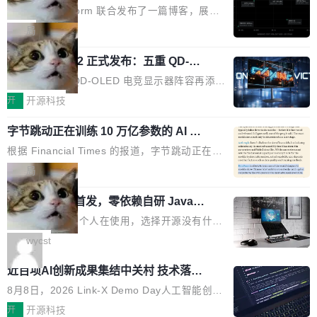
有依赖，没有网络请求。屏幕上每个形状都是 C
PT-5.6 Sol，成本降到 1/100
代码但你改不了，改了也刷不进去。 为什么 AO
的 Jira 工单和 Confluence 文档，全程不需要任
Neon 和 Castform 联合发布了一篇博客，展示
anvas 上纯手...
SP 不够用了 Runarcn 列举了几条他离开 Andro
何人工审批。 更值得注意的是，这个漏洞在 5
了一个惊人的结果：一个 4B 参数的开源模型，
局
id 的具体理由： Google Pla...
月 23 日就报告给了 Atlassian，两个多月过去
经过 RL 后训练之后，在检索任务上的准确率追
了，公司除了表示"感谢"并分配了一个 case nu
技嘉 GO27Q32 正式发布：五重 QD-OL
平了 GPT-5.6 Sol，但每次请求的成本只有对方
ED 面板加持，320Hz 极速与影院级画
mber 之外，再没有任何实质性回应。Rovo 至
的 1/100。 具体来说，GPT-5.6 Sol 做一次典型
技嘉科技旗下 QD-OLED 电竞显示器阵容再添旗
面兼得
今仍处于漏洞未修复状态。 攻击链路 攻击链并
的多轮搜索请求需要超过 10 秒，端到端成本约
舰新作。GO27Q32 将于 2026 年 9 月 15 日正
开
开源科技
不复杂。 受害者给 Rovo 提了一个正...
0.03 美元。对于需要反复搜索的 agent 工作流
式上市，以 27 英寸 QHD 分辨率、三星显示 Pe
来说，这个速度和成本都"高得让人没法用"。而
字节跳动正在训练 10 万亿参数的 AI 模
nta Tandem 五重发光架构为核心，为高端玩家
型
4B 开源模型在推理速度上快了几个数量级，成
打造速度与画质不妥协的沉浸体验。 GO27Q32
根据 Financial Times 的报道，字节跳动正在训
本低了两三个数量级。 问题在于，小模型开箱即
搭载三星最新 QD-OLED 面板，采用 5 层串联
练一个 10 万亿参数的 AI 模型，目前处于预训练
局
用时的检索能力确实远不如闭源前沿模型。差距
式发光结构，并装配全新 ObsidianShield 抗反
阶段。 10 万亿是什么概念？Anthropic 目前最
在哪？就在 RL 后训练。 从 RAG 到 agentic...
射镀膜，黑阶表现提升可达40%，并将表面硬度
wastnet 开源首发，零依赖自研 Java H
大的模型 Mythos 5 约 8 万亿参数。DeepSeek
TTP/2 框架，性能对标 Undertow !
由2H升級至3H，画面对比度与强度都提升的同
V4-Pro 是 1.6 万亿。月之暗面的 Kimi K3 是 2.
这个项目一直是个人在使用，选择开源没有什么
时还具有 320Hz 刷新率与 0.03ms GTG 灰阶响
8 万亿。美团 LongCat-2.0 是 1.6 万亿。字节
动机理由，就是想开源了，如果非要说一个，那
wycst
应时间，从源头消除拖影与动态模糊。 1.突破 O
跳动的这个未命名模型，直接跳到了 10 万亿。
就是它多少弥补了国产 Java 自研 HTTP/2 框架
LED 画质局限，暗部细节...
近百项AI创新成果集结中关村 技术落地
预训练通常需要 3 到 6 个月，之后还有微调阶
这块空白——放眼国产 Java 生态，能拿出手的
与产业迭代提速
段。按这个时间线，最早可能在 2026 年底或 2
HTTP/2 网络框架，要么闭源，要么底层建立在
8月8日，2026 Link-X Demo Day人工智能创新
027 年初发布。 这个节点很微妙。Anthropic 刚
Netty 之上，真正自研的 Java 实现几乎没有。
项目展在北京中关村举办。本次活动由星连资
开
开源科技