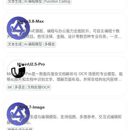
文本生成
AI 编程模型
Function Calling
文案处理等普惠刚需场景。
Qwen3.8-Max
2.4万亿参数MoE旗舰，编程与办公能力全面跃升，可自主编程十数
天交付完整项目。胜任法律、金融、设计等数百种专业任务，一次对
话端到端交付生产级成果。原生视觉理解贯穿规划、执行与验证全流
文本生成
AI 编程模型
多模态
程，支持超长文档与长视频的深度语义解析。长程任务中自主规划与
闭环迭代，持续进化。
MinerU2.5-Pro
MinerU2.5-Pro是一款面向复杂文档解析与 OCR 场景的专业模型，能
够从图片和文档中识别文字、理解页面布局，并将非结构化内容转换
为便于存储、检索和二次处理的结构化结果。
8K
多语言
文档处理/OCR
Wan2.7-Image
万相 2.7 图像生成与编辑模型，支持组图、多图参考、交互式编辑和
最高 2K 输出。