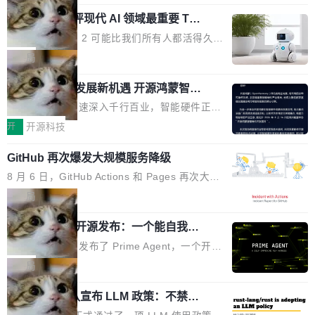
元。数字的背后是一个清晰的事实——品牌对专
度宣传和欺诈。」 OpenAI 研究员 Keller Jorda
功率段机身尺寸十分紧凑的1600W电源产品。小
业化营销服务的需求从未如此迫切。 但市场扩容
xAI 前工程师评现代 AI 领域最重要 Top
n 这条推文引发了广泛讨论。他不是在说风凉
巧机身有效提升市面主流标准A...
3 开源项目
的同时,服务商的竞争逻辑正在改变。2026年Top
话，他是说出了一个圈内人尽皆知但很少公开捅
Flash Attention 2 可能比我们所有人都活得久。
Agency年度合辑的观察指出,“产品”这个离消费
破的事实。 Jordan 随后补充了一句软化声明：
这句话不是来自某个技术博客，而是出自 Hieu
局
者最近的载体,在整个品牌营销层面的权重显著变
「我不认为这些会议上大部分论文都在过度宣传
Pham 的一条推文。Hieu Pham 是谁？他是 xAI
高了。全域营销服务商的竞争正在从规模转向深
或造假。问题是，作为读者，如果你筛选出那些
共商智能硬件发展新机遇 开源鸿蒙智能
的早期工程师之一，在 Grok 训练基础设施团队
度,案例厚度、全域覆盖、多线协同...
硬件开发者日杭州站即将举行
看起来最令人兴奋的论文，那它们大部分都是过
工作过。近日他在 X 上发了一条帖子，列出了他
随着万物智联加速深入千行百业，智能硬件正从
度宣传的。」 这才是真正的痛点。不是所有论文
认为现代 AI 领域最重要的三个开源项目。 第一
单点设备迈向智能化、网联化、协同化发展。作
开
开源科技
都有问题，是最吸引眼球的那批论文最有问题。
个名字毫无悬念：Flash Attention 2。 Hieu 的
为面向全场景、跨终端的分布式操作系统，开源
他引用的帖子来自 Mathew Shen，一位 ICLR 2
理由很具体。FA 系列不需要解释，但 FA2 是他
GitHub 再次爆发大规模服务降级
鸿蒙通过统一技术底座和分布式能力，为不同类
026 的读者：「看了篇 ...
认为最重要的一个——复杂度恰到好处，刚好能
型智能设备的开发、连接与互联提供关键支撑，
8 月 6 日，GitHub Actions 和 Pages 再次大规
驱动你去学 CuTe，但还没被那些"邪恶的" Hopp
也为产业链企业探索产品创新与商业增长打开新
模服务降级，Actions 完全不可用超过 5 小时，
局
er++ 优化所淹没，足够容易修改和适配。 更关
的空间。 8月14日，开源鸿蒙智能硬件开发者日
webhook 停发，连自托管 runner 也因调度层故
键的是 FA2 的持久性...
（OHDD：OpenHarmony Hardware Develope
Prime Agent 开源发布：一个能自我改
障无法工作。Pages、Copilot code review、C
进的编程 Agent，ARC-AGI 3 超越人类
r Day）将在杭州启航。活动面向智能硬件产业
opilot coding agent 全部受影响。从检测到完全
Prime Intellect 发布了 Prime Agent，一个开源
专家基线
链企业和开发者，邀请行业专家与资深技术顾
恢复，大约 12 小时。 这是 2026 年 8 月的第六
的编程 Agent Harness，核心设计围绕两个抽
局
问，围绕开源鸿蒙技术能力、设备适配、芯片适
起事故，其中四起与 AI/Copilot 服务相关。 Git
象：Recursive Language Model（RLM）和 C
配、功耗与稳定性调优、兼容性测评及统一互联
Hub 员工 kdaigle 在 HN 讨论中贴出了一组数
Rust 项目团队宣布 LLM 政策：不禁
ontinual Harness。在 ARC-AGI 3 基准测试
等内容展开系统讲解和实战交流，帮助企业进一
止，但你要承认哪些代码不是你写的
据：2025 年全年 10 亿次 commit。现在，每周
上，Prime Agent + Opus 5 的组合达到了 95.