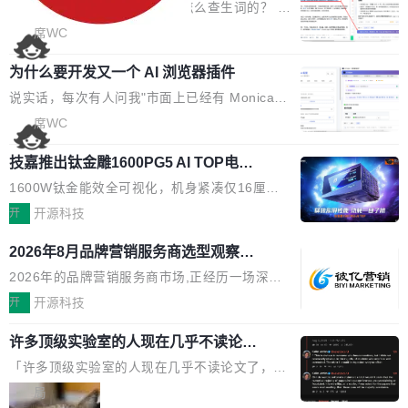
考试规范性。 优化登录状...
的效率秘诀
可以用来做日常 OA，CRM，ERP，业务管理等
背后,折射的是企业面对新兴服务赛道时的集体困
看英文技术文档的时候，你是怎么查生词的？ 我
系统。 勾股OA6.0.2版本主要是对勾股OA 6第
惑——该信谁、看什么、怎么选。 据易观分析
猜大多数人的流程是：选中单词 → Ctrl+C → 切
席WC
一个大版本发布的部分功能细节优化和bug问题
《中国GEO市场产业图谱》数据,2026年中国GE
到翻译标签页 → Ctrl+V → 看翻译 → 切回原
修复的版本，具体更新日志如下： 1、补全新版
O行业规模预计达942亿元,同比增长169.7%。G
为什么要开发又一个 AI 浏览器插件
文。遇到不懂的代码片段，再切到 ChatGPT 问
本的各个审批类型的审批单导出 2、优化各个审
artner同期预测,传统搜索引擎访问量年内将下滑
一下。来回切换几次，思路早断了。 今天介绍的
说实话，每次有人问我"市面上已经有 Monica、
核反确认审批的逻辑，使...
25%,AI载体流量占比突破40%;埃森哲2025年中
开源 Chrome 扩展 AI Helper，有一个划词浮动
Sider、Copilot for Chrome 这些 AI 浏览器插件
席WC
国消费者调研则指出,37%的用户在有明确购买需
工具栏功能，能让你在任意网页选中文本就直接
了，你为什么还要再做一个"，我都觉得这个问题
求时倾向于先问AI。几组数据指向一致:GEO已
用 AI，完全不用切换标签页。 划词工具栏是什
技嘉推出钛金雕1600PG5 AI TOP电
问得好。 因为我自己也是从用户变成开发者的。
从营销"加分项"变成品牌在AI时...
源：为发烧级主机与本地AI算力打造旗
么 安装 AI Helper 后，在任意网页选中文本，选
现有产品的天花板 我用过不少 AI 浏览器插件。
1600W钛金能效全可视化，机身紧凑仅16厘米
舰供电方案
区旁边会自动浮现一个工具栏： 工具 功能 典型
刚开始觉得都挺好——选中一段文字，弹出解
继2026台北电脑展首度亮相后，技嘉科技近日正
开
开源科技
场景 AI 搜索 联网搜索相关信息 看到陌生概念，
释；写邮件时帮你润色；看英文网页给你翻译摘
式发布钛金雕1600PG5 AI TOP电源。这款高端
想快速了解背景 解释 让 AI 解释选中文本 读到
2026年8月品牌营销服务商选型观察：
要。但用久了你会发现，它们本质上都是同一类
电源专为发烧级DIY主机与本地AI算力平台打
费解...
从流量思维到品牌资产思维的范式转移
东西：一个带网页上下文的聊天框。 它们能读取
造，整机长度仅16厘米，提供1600W额定功率
2026年的品牌营销服务商市场,正经历一场深刻
页面的文本，然后把文本丢给大模型，再返回一
与80PLUS钛金能效；支持ATX 3.1与PCIe 5.1
的价值重构。全球全案品牌代理机构市场从2025
开
开源科技
段回答。仅此而已。 这当然有用，但总觉得差点
规范，结合服务器级元件、完善供电线材与内置
年的83.1亿美元增长至2026年的86.6亿美元,年
意思。比如我在一个后台管理系统里，需要填50
许多顶级实验室的人现在几乎不读论文
实时LCD监控屏，可充分满足当下高阶PC主机
复合增长率达5.44%,预计2032年将突破120亿美
个表单字段，每个字段还有联动逻辑；比如我
了
的严苛使用需求。 澎湃功率，紧凑机身 钛金雕1
元。数字广告与公共关系相关服务市场更是从20
「许多顶级实验室的人现在几乎不读论文了，而
想...
600PG5 AI TOP具备强悍输出功率，同时实现
25年的8463亿美元扩张至2026年的8763亿美
且他们认为 ICLR/ICML/NeurIPS 充斥着大量过
局
机身尺寸大幅精简。整机长度仅16厘米，属于同