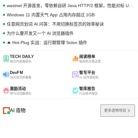
wastnet 开源首发，零依赖自研 Java HTTP/2 框架，性能对标 Undertow !
Windows 11 内置天气 App 占用内存超过 1GB
任意网页划词 AI 问答：不用切换标签页的效率秘诀
为什么要开发又一个 AI 浏览器插件
🔥 Hot-Plug 实战：运行期管理 Solon 插件
TECH DAILY
阅读榜单
每日内容报纸化
每周热文看这里
DevFM
智写平台
当天资讯听着看
AI 创作更轻松
激励活动
智库报告
参与活动赢源石
行业技术报告
AI 造物
更多造物项目