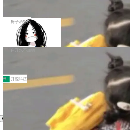
AI 数据基础加速融合，为实时数据基础设施的发
Solon I18n：三种解析器，零样板代码
年4月以来，Grokipedia 页面更新功能基本停
展开启新的篇章。
滞，过去三个月内没有任何条目完成更新，用户
如果你在 Spring Boot 里做过国际化，流程大概
提交的编辑请求也长期处于待处理状态。 Groki
是这样的：配 MessageSource 的 Bean、写 R
梅子酒好吃
pedia 于去年底上线，定位为由人工智能生成内
eloadableResourceBundleMessageSource、
容的百科平台，被马斯克视为传统众包百科网站
Apache Doris 4.1 全面增强 Iceberg：
声明 LocaleResolver、注册 LocaleChangeInt
支持 UPDATE、MERGE INTO 与 Iceb
维基百科的替代方案。Lawfare 调查发现，无论
erceptor…五六步之后才能看到第一行翻译文
Apache Doris 4.1 要补齐的，正是缺失的那一
erg V3
热门页面还是低关注度页面，均未出现近期更
本。 Solon 换了个方式。整个 i18n 模块围绕三
半。在已有查询能力的基础上，Doris 进一步支
白开水不加糖
新，相关问题并非局限于特定领域，而是在不同
个解析器、一个注解、一个工具类展开——没有
持了 UPDATE、DELETE、MERGE INTO 等数
主题和访问量页面中普遍存在。 调查人员最初认
XML、没有拦截器注册、没有样板配置。 资源
Testin XAgent：CIO智能测试落地指南
据修改操作、完整的表结构管理与分区演进，以
为，Grokipedia可能只是限...
文件的约定 把文件放到 resources/i18n/ 下： r
及 rewrite_data_files、expire_snapshots 等日
7月30日，TiD2026质量竞争力大会在北京中关
esources/i18n/messages.properties ...
常维护操作，并完整支持 Iceberg V3 格式。
村国家自主创新示范区会议中心开幕。本届大会
开
开源科技
由中关村智联软件服务业质量创新联盟主办，以
“智构可信·质创未来——AI原生时代的质量新范
式”为主题，直面AI从实验室走向规模化产业落地
的核心质量命题。会上，《2026智能研发生产力
工具选型手册》发布，Testin云测的Testin XAge
nt智能测试系统入选AI测试领域代表产品。对CI
O而言，这提示了一个转变：AI测试正在从效率