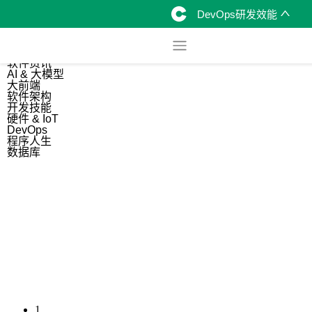
DevOps研发效能
综合
开源资讯
软件资讯
AI & 大模型
大前端
软件架构
开发技能
硬件 & IoT
DevOps
程序人生
数据库
1