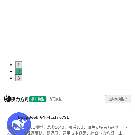
1
2
3
模力方舟
最新模型
热门模型
更多大模型
DeepSeek-V4-Flash-0731
高效轻量化MoE模型，总参284B，激活13B，原生支持百万超长上下
文能力。推理速度快、延迟低、调用成本低廉，综合能力均衡，主打