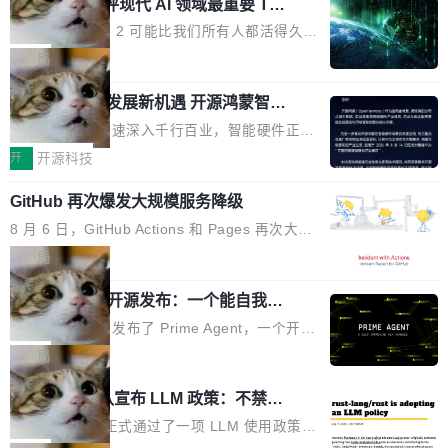
业化营销服务的需求从未如此迫切。 但市场扩容
xAI 前工程师评现代 AI 领域最重要 Top
n 这条推文引发了广泛讨论。他不是在说风凉
巧机身有效提升市面主流标准A...
3 开源项目
的同时,服务商的竞争逻辑正在改变。2026年Top
话，他是说出了一个圈内人尽皆知但很少公开捅
Flash Attention 2 可能比我们所有人都活得久。
Agency年度合辑的观察指出,“产品”这个离消费
破的事实。 Jordan 随后补充了一句软化声明：
这句话不是来自某个技术博客，而是出自 Hieu
局
者最近的载体,在整个品牌营销层面的权重显著变
「我不认为这些会议上大部分论文都在过度宣传
Pham 的一条推文。Hieu Pham 是谁？他是 xAI
高了。全域营销服务商的竞争正在从规模转向深
或造假。问题是，作为读者，如果你筛选出那些
共商智能硬件发展新机遇 开源鸿蒙智能
的早期工程师之一，在 Grok 训练基础设施团队
度,案例厚度、全域覆盖、多线协同...
硬件开发者日杭州站即将举行
看起来最令人兴奋的论文，那它们大部分都是过
工作过。近日他在 X 上发了一条帖子，列出了他
随着万物智联加速深入千行百业，智能硬件正从
度宣传的。」 这才是真正的痛点。不是所有论文
认为现代 AI 领域最重要的三个开源项目。 第一
单点设备迈向智能化、网联化、协同化发展。作
开
开源科技
都有问题，是最吸引眼球的那批论文最有问题。
个名字毫无悬念：Flash Attention 2。 Hieu 的
为面向全场景、跨终端的分布式操作系统，开源
他引用的帖子来自 Mathew Shen，一位 ICLR 2
理由很具体。FA 系列不需要解释，但 FA2 是他
GitHub 再次爆发大规模服务降级
鸿蒙通过统一技术底座和分布式能力，为不同类
026 的读者：「看了篇 ...
认为最重要的一个——复杂度恰到好处，刚好能
型智能设备的开发、连接与互联提供关键支撑，
8 月 6 日，GitHub Actions 和 Pages 再次大规
驱动你去学 CuTe，但还没被那些"邪恶的" Hopp
也为产业链企业探索产品创新与商业增长打开新
模服务降级，Actions 完全不可用超过 5 小时，
局
er++ 优化所淹没，足够容易修改和适配。 更关
的空间。 8月14日，开源鸿蒙智能硬件开发者日
webhook 停发，连自托管 runner 也因调度层故
键的是 FA2 的持久性...
（OHDD：OpenHarmony Hardware Develope
Prime Agent 开源发布：一个能自我改
障无法工作。Pages、Copilot code review、C
进的编程 Agent，ARC-AGI 3 超越人类
r Day）将在杭州启航。活动面向智能硬件产业
opilot coding agent 全部受影响。从检测到完全
Prime Intellect 发布了 Prime Agent，一个开源
专家基线
链企业和开发者，邀请行业专家与资深技术顾
恢复，大约 12 小时。 这是 2026 年 8 月的第六
的编程 Agent Harness，核心设计围绕两个抽
局
问，围绕开源鸿蒙技术能力、设备适配、芯片适
起事故，其中四起与 AI/Copilot 服务相关。 Git
象：Recursive Language Model（RLM）和 C
配、功耗与稳定性调优、兼容性测评及统一互联
Rust 项目团队宣布 LLM 政策：不禁
Hub 员工 kdaigle 在 HN 讨论中贴出了一组数
ontinual Harness。在 ARC-AGI 3 基准测试
等内容展开系统讲解和实战交流，帮助企业进一
止，但你要承认哪些代码不是你写的
据：2025 年全年 10 亿次 commit。现在，每周
上，Prime Agent + Opus 5 的组合达到了 95.
Rust 语言项目正式通过了一项 LLM 使用政策，
步了解开源鸿蒙在智能...
2.75 亿次，全年预计 140 亿次。GitHub...