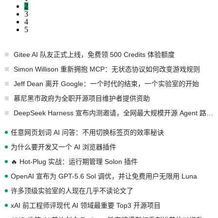
2
3
4
5
Gitee AI 队友正式上线，免费领 500 Credits 体验额度
Simon Willison 重新拥抱 MCP：无状态协议如何改变游戏规则
Jeff Dean 离开 Google：一个时代的结束，一个实验室的开始
慕尼黑市政府为全职开源项目维护者提供资助
DeepSeek Harness 宣布内测邀请，全网最大规模开源 Agent 路演现场诞生
任意网页划词 AI 问答：不用切换标签页的效率秘诀
为什么要开发又一个 AI 浏览器插件
🔥 Hot-Plug 实战：运行期管理 Solon 插件
OpenAI 宣布为 GPT-5.6 Sol 调优，并让免费用户无限用 Luna
许多顶级实验室的人现在几乎不读论文了
xAI 前工程师评现代 AI 领域最重要 Top3 开源项目