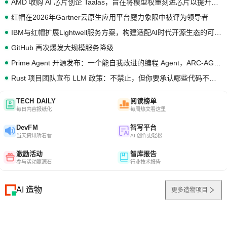
AMD 收购 AI 芯片创企 Taalas，旨在将模型权重刻进芯片以提升推理性能
红帽在2026年Gartner云原生应用平台魔力象限中被评为领导者
IBM与红帽扩展Lightwell服务方案，构建适配AI时代开源生态的可信基础设施
GitHub 再次爆发大规模服务降级
Prime Agent 开源发布：一个能自我改进的编程 Agent，ARC-AGI 3 超越人类专家基线
Rust 项目团队宣布 LLM 政策：不禁止，但你要承认哪些代码不是你写的
TECH DAILY
阅读榜单
每日内容报纸化
每周热文看这里
DevFM
智写平台
当天资讯听着看
AI 创作更轻松
激励活动
智库报告
参与活动赢源石
行业技术报告
AI 造物
更多造物项目