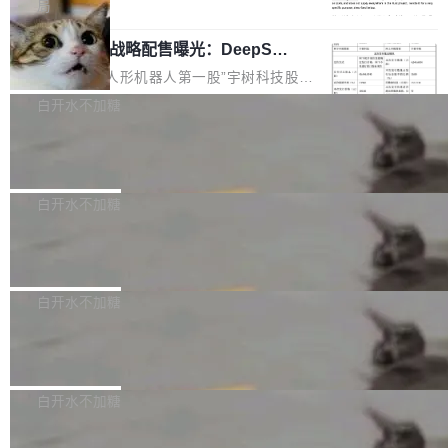
5% RHAE Best@1，超过了 ARC 报告的人类专
覆盖 rust-lang/rust 单一仓库的代码贡献。这不
局
家基线 95.4%。 不是又一个 coding agent 包装
是项目级别的官方立场，目前由五个团队采纳，
宇树科技 IPO 战略配售曝光：DeepSe
器 Prime Agent 的架构和市面上大多数 coding
但它可能是主流开源项目中关于 AI 辅助贡献最
ek 获配 93.3 万股，锁定 36 个月
agent 有本质区别。大多数 agent harness 的设
细致的一份规则。 政策的核心只有一句话：LLM
8月6日晚间，“人形机器人第一股”宇树科技股份
计是基于早期模型的能力—...
可以用来分析、提炼、审阅、建议，但不能用来
有限公司披露IPO发行价格及战略配售结果，杭
白开水不加糖
创作。 具体来说，LLM 生成的代码可以提交，
州深度求索人工智能基础技术研究有限公司（De
但必须满足五个条件：预先安排、非关键、高质
Docker 29.7.2 发布
epSeek）获配93.3399万股，按150.8元/股发行
量、充分测试、充分审查，并且必须披露。LLM
价格计算，认购金额约1.41亿元，股份锁定期为
Docker 29.7.2 现已发布，具体更新内容如下：
不得生成涉及安全性的关键变更，除非作者本身
36个月。 公告显示，本次宇树科技战略配售对
Bug fixes and enhancements 修复多次传递同
白开水不加糖
就是领域专家。即使如此，政策也"强烈不建
象主要包括长期投资机构、与公司业务具有战略
一环境变量时，docker service create和docker
议"这么做。 对于不披露的情况，审核者可以直
合作关系或长期合作愿景的大型企业、科创板保
Apache Fluss 毕业成为顶级项目
service update会发生 panic 的问题。docker/cl
接关闭 PR，无需解释。 政策作者 Jynn Ne...
荐人跟投子公司，以及公司高级管理人员和核心
i#7145 修复了 Docker Engine 29.7.0 中引入的
今年 7 月，Apache Fluss 的毕业提案在 Apach
员工参与设立的专项资产管理计划。其中，Dee
一个回归问题，该问题导致拉取镜像时会拒绝包
e 孵化器项目管理委员会（IPMC）投票中获得
白开水不加糖
pSeek作为与宇树科技具备战略合作关系的企
含绝对 hardlink 目标的镜像（此类镜像由某些镜
全票通过，随后获 Apache 软件基金会董事会批
业，获配股份数量占本次发行数量的2.31%。 除
像构建工具生成）。moby/moby#53305 修复了
马斯克 AI 百科项目 Grokipedia 被曝数
准。今天，Apache 软件基金会正式宣布 Apach
DeepSeek外，腾讯旗下上海启善投资有限公司
月未更新
Docker Engine 29.7.0 中引入的一个回归问
e Fluss 孵化毕业，成为 Apache 顶级项目（TL
埃隆·马斯克推出的AI百科项目 Grokipedia 被曝
获配9...
题，该问题可能导致在旧版 Linux 内核...
P）！这一里程碑不仅标志着 Fluss 迈入新的发
长期停止内容更新，未能实现其作为“AI版维基百
白开水不加糖
展阶段，也将进一步推动流式存储、实时湖仓与
科”替代品的目标。 据 Lawfare 最新调查，自今
AI 数据基础加速融合，为实时数据基础设施的发
Solon I18n：三种解析器，零样板代码
年4月以来，Grokipedia 页面更新功能基本停