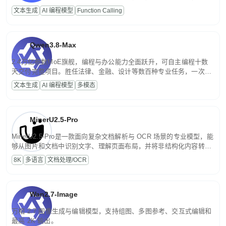
高并发、轻量化任务，适合日常对话、内容创作、基础 RAG、批量
文本生成
AI 编程模型
Function Calling
文案处理等普惠刚需场景。
Qwen3.8-Max
2.4万亿参数MoE旗舰，编程与办公能力全面跃升，可自主编程十数
天交付完整项目。胜任法律、金融、设计等数百种专业任务，一次对
话端到端交付生产级成果。原生视觉理解贯穿规划、执行与验证全流
文本生成
AI 编程模型
多模态
程，支持超长文档与长视频的深度语义解析。长程任务中自主规划与
闭环迭代，持续进化。
MinerU2.5-Pro
MinerU2.5-Pro是一款面向复杂文档解析与 OCR 场景的专业模型，能
够从图片和文档中识别文字、理解页面布局，并将非结构化内容转换
为便于存储、检索和二次处理的结构化结果。
8K
多语言
文档处理/OCR
Wan2.7-Image
万相 2.7 图像生成与编辑模型，支持组图、多图参考、交互式编辑和
最高 2K 输出。