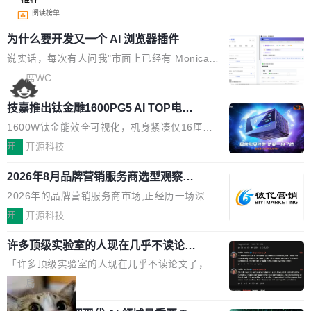
阅读榜单
为什么要开发又一个 AI 浏览器插件
说实话，每次有人问我"市面上已经有 Monica、
Sider、Copilot for Chrome 这些 AI 浏览器插件
席WC
了，你为什么还要再做一个"，我都觉得这个问题
技嘉推出钛金雕1600PG5 AI TOP电
问得好。 因为我自己也是从用户变成开发者的。
源：为发烧级主机与本地AI算力打造旗
现有产品的天花板 我用过不少 AI 浏览器插件。
1600W钛金能效全可视化，机身紧凑仅16厘米
舰供电方案
刚开始觉得都挺好——选中一段文字，弹出解
继2026台北电脑展首度亮相后，技嘉科技近日正
开
开源科技
释；写邮件时帮你润色；看英文网页给你翻译摘
式发布钛金雕1600PG5 AI TOP电源。这款高端
要。但用久了你会发现，它们本质上都是同一类
2026年8月品牌营销服务商选型观察：
电源专为发烧级DIY主机与本地AI算力平台打
从流量思维到品牌资产思维的范式转移
东西：一个带网页上下文的聊天框。 它们能读取
造，整机长度仅16厘米，提供1600W额定功率
2026年的品牌营销服务商市场,正经历一场深刻
页面的文本，然后把文本丢给大模型，再返回一
与80PLUS钛金能效；支持ATX 3.1与PCIe 5.1
的价值重构。全球全案品牌代理机构市场从2025
开
开源科技
段回答。仅此而已。 这当然有用，但总觉得差点
规范，结合服务器级元件、完善供电线材与内置
年的83.1亿美元增长至2026年的86.6亿美元,年
意思。比如我在一个后台管理系统里，需要填50
实时LCD监控屏，可充分满足当下高阶PC主机
许多顶级实验室的人现在几乎不读论文
复合增长率达5.44%,预计2032年将突破120亿美
个表单字段，每个字段还有联动逻辑；比如我
了
的严苛使用需求。 澎湃功率，紧凑机身 钛金雕1
元。数字广告与公共关系相关服务市场更是从20
「许多顶级实验室的人现在几乎不读论文了，而
想...
600PG5 AI TOP具备强悍输出功率，同时实现
25年的8463亿美元扩张至2026年的8763亿美
且他们认为 ICLR/ICML/NeurIPS 充斥着大量过
局
机身尺寸大幅精简。整机长度仅16厘米，属于同
元。数字的背后是一个清晰的事实——品牌对专
度宣传和欺诈。」 OpenAI 研究员 Keller Jorda
功率段机身尺寸十分紧凑的1600W电源产品。小