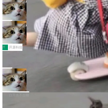
现实 过去两年，CIO们的焦虑清单上多了两项：
设置，如果用布尔值 + 可空字段来表示——bool
个"AI 知识库 + 聊天机器人"——每个大厂都在
一是如何让大模型和智能体应用安全地从PoC走
ean 表示是否可切换，nullable 的默认模式、浅
Deno 团队开源 Celld，可自托管的分
做，没什么新鲜的。 但 Kenton Varda 在 Twitte
向生产，二是如何让测试团队跟得上AI应用...
布式 Durable Objects
色方案、深色方案——会产生大量无意义的组
r 上把事情说清楚了： 今天我们发布了 Cloudfla
Ryan Dahl 领导的 Deno 团队推出了最新开源项
合。方案缺了、配置冲突了、全 null 了。要知道
re OS，一个带连接器的聊天机器人，跟其他所
目 Celld，一个能在自己机器上运行 Cloudflare
局
哪些组合有效，作者说，你得靠"文档、校验、或
有科技公司做的一样。只不过，实际上它不一
Workers 和 Durable Objects 的守护进程。 设
者部落知识"。 换个写法。Rust 的 enum，两个
样。这是 Sandstorm.io 的重制版，我十年前的
鲁大师7月新机性能/流畅/AI榜：vivo夺
计思路很直接：每个对象是一个独立的 SQLite
变体：Switchable...
性能、流畅双第一，三星Galaxy Z系列
那个创业公司。不同的是，这次它构建在 Cloudf
数据库，按名称寻址，复制到你自己的 S3 兼容
2026年7月的手机市场，由于存储等硬件成本暴
新折叠缺席
lare Workers 上——我花了九年时间搭建的平台
存储库里。节点之间只通过这个存储库协调——
增，手机厂商的日子也不好过啊，新机速度明显
开
开源科技
——并且深度集成了 AI。这基本上是我十年秘密
没有控制平面，没有共识协议。每个对象自带一
放缓，因此硝烟味淡了许多。新机参数规格除开
计划的顶峰。 十年前，Ken...
个小型数据库，应用天然按分片构建，单个数据
Zed 推出 DeltaDB，一个记录 commit
高价的三星折叠（三星Galaxy Z Fold8 Ultra / Z
之间所有操作的版本控制系统
库的竞争和爆炸半径问题在设计层面就被消除
Fold8 / Z Flip8）外，其余要么是中低端机器，
Zed 编辑器团队发布了新项目——DeltaDB，一
了。 闲置的 cell 会休眠到几乎不占资源。当 cel
例如iQOO Z11i、REDMI Note 17、REDMI No
个在 git commit 之间记录每一次编辑操作的版
局
l 迁移或唤醒时，新宿主从 S3 恢复 SQLite 数据
te 17 Pro、OPPO K15，要么是vivo X300 E这
本控制系统。目前处于 Early Access 阶段。 De
库继续执行。存储库是持久化的唯一真相...
样的次旗舰。 Galaxy Z Fold8 Ultra / Z Fold8 /
SpaceXAI 单季资本开支达 183 亿美元
ltaDB 的核心思路直接写在 landing page 最显
Z Flip8三款折叠屏新机均在7月22日发布，且全
眼的位置：「Software is made between com
根据风险投资人Tomer Tunguz 博客（VC 分
部搭载骁龙8 Elite Gen5 for Galaxy，它们本该
mits」——软件是在 commit 之间写出来的。git
析）披露的最新分析与第二季度业绩报告，Spac
白开水不加糖
是7月性...
只记录了你提交的最终状态，但真正的工作过程
eXAI在上个季度的总资本支出飙升至183.7亿美
——打字、删改、试错、agent 对话——都在 co
Meta 发布终端编程 Agent“Muse Cod
元。其中，绝大部分资金被直接用于 AI 领域，