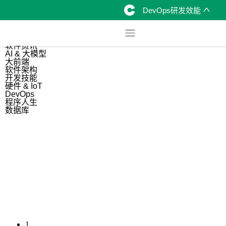
DevOps研发效能
综合
开源资讯
软件资讯
AI & 大模型
大前端
软件架构
开发技能
硬件 & IoT
DevOps
程序人生
数据库
1