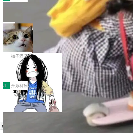
件。 腾讯网平团队在UCL-MPComm中实现了一
型或企业内部部署模型提升研发效率。但随着 AI
各领域的应用成果，覆盖技术底座、行业赋能、
个独立于业务线程的全局通信引擎（Engine），
Coding 从个人辅助工具逐步走向团队级、组织
Jeff Dean 离开 Google：一个时代的结
产品应用、支撑保障、专题等五大方向。深信服
并实...
束，一个实验室的开始
级应用，企业在规模化落地过程中，对安全性、
AI算力网关（AI创新平台）成功入选！ 随着各行
Google 员工编号 20。MapReduce 作者之一。
可控性和代码质量提出了更高要求。 首先是数据
各业的Agent走向规模化建设，算力构成形态逐
Bigtable 作者之一。TensorFlow 的作者之一。
局
安全与合规要求。对于大多数普通研发场景，公
渐丰富，用户关注的重点也在发生变化：不只是
Gemini 的架构师。Google 首席科学家。 Jeff D
有云模型能够满足快速试用和效率提升的需求。
让AI用起来，还要进一步看清混合算力时代下，
🔥 SolonCode v2026.8.4 发布：界面
ean 在 Google 工作了 27 年后，宣布离职。 他
但对于金融、能源、医疗等对数据安全要求较...
字体可调、22 种语言、记忆搜索增强
Token花在哪里、算力是否被充分利用，以及持
不是一个人走。一同离开的还有 Sanjay Ghema
打开终端就能上岗的全中文编码智能体，这一轮
续增长的AI成本该如何优化。 深信服AI算力网关
wat（Google 员工编号 23，Jeff Dean 二十多
把「看得清、用母语、记得住」三件事一次补
梅子酒好吃
正是围绕这些实际问题，从Token治理和成本治
年的编程搭档，MapReduce 和 Bigtable 的共同
齐。 SolonCode 是什么 SolonCode 是杭州无
理两个方面，让用户的每一份算力都看得清、管
作者）、Quoc Le（Google 大脑核心成员，Se
让“代码语义理解”深度释放AI Coding
耳科技研发的企业级终端编码智能体——一位全
得住、用得稳、省得下、更安全！ 一、从现在开
价值潜能：华为云码道（CodeArts）
q2Seq 和 DocAI 的共同发明人）以及 Oriol Vin
中文驱动的数字员工，自主理解需求、规划步
一、代码仓深度理解技术的作用与价值 在软件工
始，Token使用一目...
代码仓技术解析
yals（Gemini 联合负责人，AlphaSta...
骤、编写代码。不挑模型、不挑平台，curl 一行
程实践中，代码仓是企业核心知识资产的主要载
开
开源科技
装完即用。 开源地址：Gitee · GitCode · GitHu
体。企业级代码仓库通常包含数十万乃至数百万
b 安装 支持 Java 8+（8~26）、macOS / Linu
个文件，其规模远超单次模型调用可承载的上下
x / Windows / Harmony PC。 # macOS / Linu
文窗口。随着项目规模的持续扩张与代码历史的
x / Harmony PC curl -fsSL https://solon.noea
不断累积，代码仓中的模块关系、接口契约、业
r.org/solon...
务逻辑等关键信息往往分散于数十乃至数百个文
件之中，形成高度复杂的知识关联网络。传统的