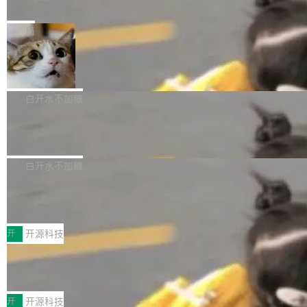
e” 和 Muse Spark 1.2 模型
mmit 之间的空隙里丢失了。 DeltaDB 要做的就
金额高达158.3亿美元，这一单项投入已经逼近
Meta 今天发布了两款 AI 产品：Muse Code，
是把这段空隙补上。 回退到任何一次编辑：Delt
微软同期总资本开支的四成。 与亚马逊、Alpha
一个在终端里运行的编程 agent；Muse Spark
局
aDB 捕获 commit 之间的每一次操作，...
bet、微软以及 Meta 等传统科技巨头相比，Spa
1.2，驱动这个 agent 的新模型。一句话概括：
ceXAI的资金消耗速度尤为引人瞩目。然而，支
美团开源 LoHoSearch，用知识图谱校
你可以用 curl -fsSL https://dev.meta.ai/install.
准 AI 能力认知
撑庞大支出的资金来源却呈现出截然不同的面
sh | bash 安装一个能在大项目里自动规划、写
机器出题的前提，是让机器拥有全局视野。整个
貌。数据显示，微软和 Meta 主要依托充沛的经
代码、验证结果的 AI 终端工具。 据介绍，Muse
构建流程可以分为四个环节：建图 → 控制难度
白开水不加糖
营现金流来覆盖资本开支，其资本支出覆盖率分
Code 是 Meta 的编程 agent 产品。它和市场上
→ 质量把关 → 数据概览。
别达到155% 和106%;而SpaceXAI的经营现金
腾讯开源 UCL-MPComm 通信库
已有的终端编程 agent 在设计理念上有几个明显
流仅能覆盖资本开支的12...
的差异点。 异步后台 agent：Muse Code 有一
腾讯网平团队宣布开源了 UCL-MPComm 通信
个主 agent 循环，外加一组后台 agent。这些后
库，并将作为transport接入Mooncake TENT。
白开水不加糖
台 agent...
该通信库针对AI Memory池化场景的数据传输需
CoStrict入选工信部2025人工智能应用
求进行了深度优化，能够实现数据中心内大规模
典型案例
计算节点间多种内存类型的高性能通信。 UCL-
近日，工信部科技司公示《2025人工智能应用典
MPComm将作为一种传输引擎接入Mooncake T
型案例入选名单》，深信服“面向企业研发场景的
开
开源科技
ENT，实现零拷贝传输性能提升30%、非零拷贝
开源 AI 编程平台 CoStrict 应用”凭借卓越的技术
传输性能最高提升5倍。UCL-MPComm底层基
深信服AI算力网关入选工信部人工智能
创新与落地成效成功入选。 全链路私有化部署，
应用典型案例！
于自研UCL-Engine通信引擎，后续腾讯网平将
助力企业AI研发安全落地 当前，越来越多企业已
前不久，工业和信息化部正式发布《2025年人工
持续开源更多基于UCL-Engine的高性能通信组
经开始引入 AI Coding 工具，通过调用公有云模
智能应用典型案例名单》，集中展示人工智能在
开
开源科技