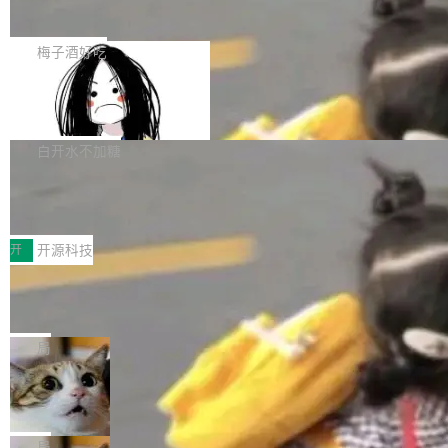
展开启新的篇章。
滞，过去三个月内没有任何条目完成更新，用户
如果你在 Spring Boot 里做过国际化，流程大概
提交的编辑请求也长期处于待处理状态。 Groki
是这样的：配 MessageSource 的 Bean、写 R
梅子酒好吃
pedia 于去年底上线，定位为由人工智能生成内
eloadableResourceBundleMessageSource、
容的百科平台，被马斯克视为传统众包百科网站
Apache Doris 4.1 全面增强 Iceberg：
声明 LocaleResolver、注册 LocaleChangeInt
支持 UPDATE、MERGE INTO 与 Iceb
维基百科的替代方案。Lawfare 调查发现，无论
erceptor…五六步之后才能看到第一行翻译文
Apache Doris 4.1 要补齐的，正是缺失的那一
erg V3
热门页面还是低关注度页面，均未出现近期更
本。 Solon 换了个方式。整个 i18n 模块围绕三
半。在已有查询能力的基础上，Doris 进一步支
白开水不加糖
新，相关问题并非局限于特定领域，而是在不同
个解析器、一个注解、一个工具类展开——没有
持了 UPDATE、DELETE、MERGE INTO 等数
主题和访问量页面中普遍存在。 调查人员最初认
XML、没有拦截器注册、没有样板配置。 资源
Testin XAgent：CIO智能测试落地指南
据修改操作、完整的表结构管理与分区演进，以
为，Grokipedia可能只是限...
文件的约定 把文件放到 resources/i18n/ 下： r
及 rewrite_data_files、expire_snapshots 等日
7月30日，TiD2026质量竞争力大会在北京中关
esources/i18n/messages.properties ...
常维护操作，并完整支持 Iceberg V3 格式。
村国家自主创新示范区会议中心开幕。本届大会
开
开源科技
由中关村智联软件服务业质量创新联盟主办，以
让非法状态不可表示：一篇关于 ADT
“智构可信·质创未来——AI原生时代的质量新范
的帖子在 Reddit 火了
式”为主题，直面AI从实验室走向规模化产业落地
有一种东西，一旦用过就回不去了。Alex Fedos
的核心质量命题。会上，《2026智能研发生产力
eev 管它叫"软件设计的基石"。 他说的东西不新
局
工具选型手册》发布，Testin云测的Testin XAge
鲜——代数数据类型（ADT），尤其是和类型
Cloudflare 开源内部企业 AI 平台 Clou
nt智能测试系统入选AI测试领域代表产品。对CI
（sum type）。但他说清楚了一件事：这不是类
dflare OS
O而言，这提示了一个转变：AI测试正在从效率
型系统的学术体操，是日常编码的思维方式。 文
Cloudflare 发布了一个开源项目 Cloudflare O
工具升级为企业的质量基础设施。 CIO面对的新
章从一个简单的例子切入。一个网站的深色主题
S。如果你只看官方博客，你会觉得这是又一
局