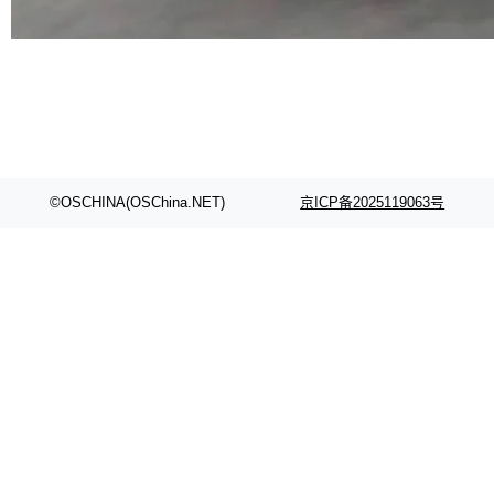
代码检索手段（如关键词匹配、目录遍历）仅能
在语法层面完成文本定位，难以触及代码的语义
内涵与结构关联，导致开发者使用代码智能体在
理解大规模代码仓时面临显著"代码仓理解"瓶
颈。 代码仓深度理解服务（以下简称" CodeBas
e深度理解服务"）是华为云码道（CodeA...
©OSCHINA(OSChina.NET)
京ICP备2025119063号