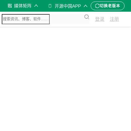
媒体矩阵
开源中国APP
切换老版本
登录
注册