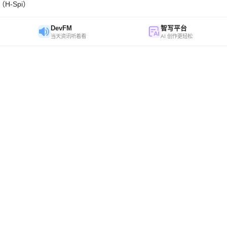
H-Spi）
DevFM
智写平台
当天资讯听着看
AI 创作更轻松