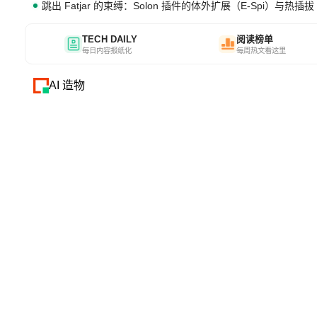
跳出 Fatjar 的束缚：Solon 插件的体外扩展（E-Spi）与热插拔（
TECH DAILY
阅读榜单
每日内容报纸化
每周热文看这里
AI 造物