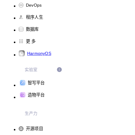
DevOps
程序人生
数据库
更 多
HarmonyOS
实验室
智写平台
造物平台
生产力
开源项目