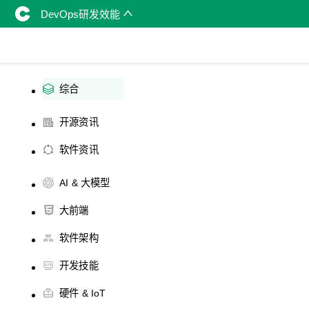
DevOps研发效能
综合
开源资讯
软件资讯
AI & 大模型
大前端
软件架构
开发技能
硬件 & IoT