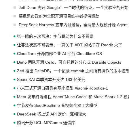
Jeff Dean 离开 Google：一个时代的结束，一个实验室的开始
慕尼黑市政府为全职开源项目维护者提供资助
DeepSeek Harness 宣布内测邀请，全网最大规模开源 Age
张一鸣的三次否决：字节跳动为什么不蒸馏
让非法状态不可表示：一篇关于 ADT 的帖子在 Reddit 火了
Cloudflare 开源内部企业 AI 平台 Cloudflare OS
Deno 团队开源 Celld，可自托管的分布式 Durable Objects
Zed 推出 DeltaDB，一个记录 commit 之间所有操作的版本控
SpaceXAI 单季资本开支达 183 亿美元
小米正式开源自研具身基座模型 Xiaomi-Robotics-1
Meta 发布终端编程 Agent“Muse Code” 和 Muse Spark 1.2 
字节发布 SeedRealtime 音视频全双工大模型
DeepSeek 将上调 API 定价，涨幅较大
腾讯开源 UCL-MPComm 通信库