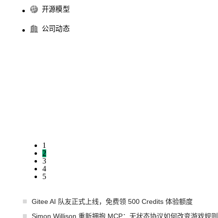
开源模型
公司动态
1
2
3
4
5
Gitee AI 队友正式上线，免费领 500 Credits 体验额度
Simon Willison 重新拥抱 MCP：无状态协议如何改变游戏规则