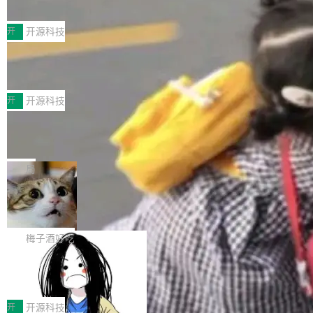
典型案例
计算节点间多种内存类型的高性能通信。 UCL-
近日，工信部科技司公示《2025人工智能应用典
MPComm将作为一种传输引擎接入Mooncake T
型案例入选名单》，深信服“面向企业研发场景的
开
开源科技
ENT，实现零拷贝传输性能提升30%、非零拷贝
开源 AI 编程平台 CoStrict 应用”凭借卓越的技术
传输性能最高提升5倍。UCL-MPComm底层基
深信服AI算力网关入选工信部人工智能
创新与落地成效成功入选。 全链路私有化部署，
应用典型案例！
于自研UCL-Engine通信引擎，后续腾讯网平将
助力企业AI研发安全落地 当前，越来越多企业已
前不久，工业和信息化部正式发布《2025年人工
持续开源更多基于UCL-Engine的高性能通信组
经开始引入 AI Coding 工具，通过调用公有云模
智能应用典型案例名单》，集中展示人工智能在
开
开源科技
件。 腾讯网平团队在UCL-MPComm中实现了一
型或企业内部部署模型提升研发效率。但随着 AI
各领域的应用成果，覆盖技术底座、行业赋能、
个独立于业务线程的全局通信引擎（Engine），
Jeff Dean 离开 Google：一个时代的结
Coding 从个人辅助工具逐步走向团队级、组织
产品应用、支撑保障、专题等五大方向。深信服
并实...
束，一个实验室的开始
级应用，企业在规模化落地过程中，对安全性、
AI算力网关（AI创新平台）成功入选！ 随着各行
Google 员工编号 20。MapReduce 作者之一。
可控性和代码质量提出了更高要求。 首先是数据
各业的Agent走向规模化建设，算力构成形态逐
Bigtable 作者之一。TensorFlow 的作者之一。
局
安全与合规要求。对于大多数普通研发场景，公
渐丰富，用户关注的重点也在发生变化：不只是
Gemini 的架构师。Google 首席科学家。 Jeff D
有云模型能够满足快速试用和效率提升的需求。
🔥 SolonCode v2026.8.4 发布：界面
让AI用起来，还要进一步看清混合算力时代下，
ean 在 Google 工作了 27 年后，宣布离职。 他
但对于金融、能源、医疗等对数据安全要求较...
字体可调、22 种语言、记忆搜索增强
Token花在哪里、算力是否被充分利用，以及持
不是一个人走。一同离开的还有 Sanjay Ghema
打开终端就能上岗的全中文编码智能体，这一轮
续增长的AI成本该如何优化。 深信服AI算力网关
wat（Google 员工编号 23，Jeff Dean 二十多
把「看得清、用母语、记得住」三件事一次补
梅子酒好吃
正是围绕这些实际问题，从Token治理和成本治
年的编程搭档，MapReduce 和 Bigtable 的共同
齐。 SolonCode 是什么 SolonCode 是杭州无
理两个方面，让用户的每一份算力都看得清、管
作者）、Quoc Le（Google 大脑核心成员，Se
让“代码语义理解”深度释放AI Coding
耳科技研发的企业级终端编码智能体——一位全
得住、用得稳、省得下、更安全！ 一、从现在开
价值潜能：华为云码道（CodeArts）
q2Seq 和 DocAI 的共同发明人）以及 Oriol Vin
中文驱动的数字员工，自主理解需求、规划步
一、代码仓深度理解技术的作用与价值 在软件工
始，Token使用一目...
代码仓技术解析
yals（Gemini 联合负责人，AlphaSta...
骤、编写代码。不挑模型、不挑平台，curl 一行
程实践中，代码仓是企业核心知识资产的主要载
开
开源科技