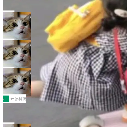
的帖子在 Reddit 火了
式”为主题，直面AI从实验室走向规模化产业落地
有一种东西，一旦用过就回不去了。Alex Fedos
的核心质量命题。会上，《2026智能研发生产力
eev 管它叫"软件设计的基石"。 他说的东西不新
局
工具选型手册》发布，Testin云测的Testin XAge
鲜——代数数据类型（ADT），尤其是和类型
nt智能测试系统入选AI测试领域代表产品。对CI
Cloudflare 开源内部企业 AI 平台 Clou
（sum type）。但他说清楚了一件事：这不是类
dflare OS
O而言，这提示了一个转变：AI测试正在从效率
型系统的学术体操，是日常编码的思维方式。 文
Cloudflare 发布了一个开源项目 Cloudflare O
工具升级为企业的质量基础设施。 CIO面对的新
章从一个简单的例子切入。一个网站的深色主题
S。如果你只看官方博客，你会觉得这是又一
局
现实 过去两年，CIO们的焦虑清单上多了两项：
设置，如果用布尔值 + 可空字段来表示——bool
个"AI 知识库 + 聊天机器人"——每个大厂都在
一是如何让大模型和智能体应用安全地从PoC走
ean 表示是否可切换，nullable 的默认模式、浅
Deno 团队开源 Celld，可自托管的分
做，没什么新鲜的。 但 Kenton Varda 在 Twitte
向生产，二是如何让测试团队跟得上AI应用...
布式 Durable Objects
色方案、深色方案——会产生大量无意义的组
r 上把事情说清楚了： 今天我们发布了 Cloudfla
Ryan Dahl 领导的 Deno 团队推出了最新开源项
合。方案缺了、配置冲突了、全 null 了。要知道
re OS，一个带连接器的聊天机器人，跟其他所
目 Celld，一个能在自己机器上运行 Cloudflare
局
哪些组合有效，作者说，你得靠"文档、校验、或
有科技公司做的一样。只不过，实际上它不一
Workers 和 Durable Objects 的守护进程。 设
者部落知识"。 换个写法。Rust 的 enum，两个
鲁大师7月新机性能/流畅/AI榜：vivo夺
样。这是 Sandstorm.io 的重制版，我十年前的
计思路很直接：每个对象是一个独立的 SQLite
变体：Switchable...
性能、流畅双第一，三星Galaxy Z系列
那个创业公司。不同的是，这次它构建在 Cloudf
数据库，按名称寻址，复制到你自己的 S3 兼容
2026年7月的手机市场，由于存储等硬件成本暴
新折叠缺席
lare Workers 上——我花了九年时间搭建的平台
存储库里。节点之间只通过这个存储库协调——
增，手机厂商的日子也不好过啊，新机速度明显
开
开源科技
——并且深度集成了 AI。这基本上是我十年秘密
没有控制平面，没有共识协议。每个对象自带一
放缓，因此硝烟味淡了许多。新机参数规格除开
计划的顶峰。 十年前，Ken...
Zed 推出 DeltaDB，一个记录 commit
个小型数据库，应用天然按分片构建，单个数据
高价的三星折叠（三星Galaxy Z Fold8 Ultra / Z
之间所有操作的版本控制系统
库的竞争和爆炸半径问题在设计层面就被消除
Fold8 / Z Flip8）外，其余要么是中低端机器，
Zed 编辑器团队发布了新项目——DeltaDB，一
了。 闲置的 cell 会休眠到几乎不占资源。当 cel
例如iQOO Z11i、REDMI Note 17、REDMI No
个在 git commit 之间记录每一次编辑操作的版
局