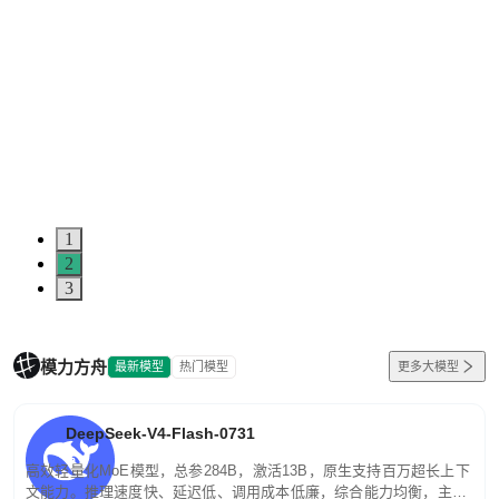
1
2
3
模力方舟
最新模型
热门模型
更多大模型
DeepSeek-V4-Flash-0731
高效轻量化MoE模型，总参284B，激活13B，原生支持百万超长上下
文能力。推理速度快、延迟低、调用成本低廉，综合能力均衡，主打