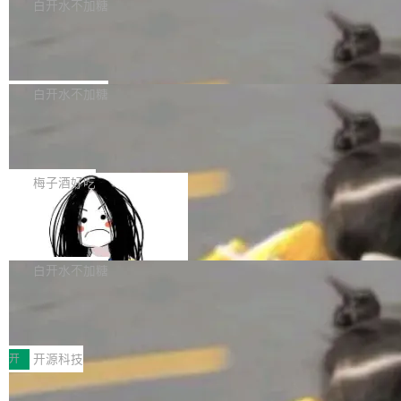
一个回归问题，该问题导致拉取镜像时会拒绝包
e 孵化器项目管理委员会（IPMC）投票中获得
白开水不加糖
pSeek作为与宇树科技具备战略合作关系的企
含绝对 hardlink 目标的镜像（此类镜像由某些镜
全票通过，随后获 Apache 软件基金会董事会批
业，获配股份数量占本次发行数量的2.31%。 除
马斯克 AI 百科项目 Grokipedia 被曝数
像构建工具生成）。moby/moby#53305 修复了
准。今天，Apache 软件基金会正式宣布 Apach
DeepSeek外，腾讯旗下上海启善投资有限公司
月未更新
Docker Engine 29.7.0 中引入的一个回归问
e Fluss 孵化毕业，成为 Apache 顶级项目（TL
埃隆·马斯克推出的AI百科项目 Grokipedia 被曝
获配9...
题，该问题可能导致在旧版 Linux 内核...
P）！这一里程碑不仅标志着 Fluss 迈入新的发
长期停止内容更新，未能实现其作为“AI版维基百
白开水不加糖
展阶段，也将进一步推动流式存储、实时湖仓与
科”替代品的目标。 据 Lawfare 最新调查，自今
AI 数据基础加速融合，为实时数据基础设施的发
Solon I18n：三种解析器，零样板代码
年4月以来，Grokipedia 页面更新功能基本停
展开启新的篇章。
滞，过去三个月内没有任何条目完成更新，用户
如果你在 Spring Boot 里做过国际化，流程大概
提交的编辑请求也长期处于待处理状态。 Groki
是这样的：配 MessageSource 的 Bean、写 R
梅子酒好吃
pedia 于去年底上线，定位为由人工智能生成内
eloadableResourceBundleMessageSource、
容的百科平台，被马斯克视为传统众包百科网站
Apache Doris 4.1 全面增强 Iceberg：
声明 LocaleResolver、注册 LocaleChangeInt
支持 UPDATE、MERGE INTO 与 Iceb
维基百科的替代方案。Lawfare 调查发现，无论
erceptor…五六步之后才能看到第一行翻译文
Apache Doris 4.1 要补齐的，正是缺失的那一
erg V3
热门页面还是低关注度页面，均未出现近期更
本。 Solon 换了个方式。整个 i18n 模块围绕三
半。在已有查询能力的基础上，Doris 进一步支
白开水不加糖
新，相关问题并非局限于特定领域，而是在不同
个解析器、一个注解、一个工具类展开——没有
持了 UPDATE、DELETE、MERGE INTO 等数
主题和访问量页面中普遍存在。 调查人员最初认
XML、没有拦截器注册、没有样板配置。 资源
Testin XAgent：CIO智能测试落地指南
据修改操作、完整的表结构管理与分区演进，以
为，Grokipedia可能只是限...
文件的约定 把文件放到 resources/i18n/ 下： r
及 rewrite_data_files、expire_snapshots 等日
7月30日，TiD2026质量竞争力大会在北京中关
esources/i18n/messages.properties ...
常维护操作，并完整支持 Iceberg V3 格式。
村国家自主创新示范区会议中心开幕。本届大会
开
开源科技
由中关村智联软件服务业质量创新联盟主办，以
让非法状态不可表示：一篇关于 ADT
“智构可信·质创未来——AI原生时代的质量新范