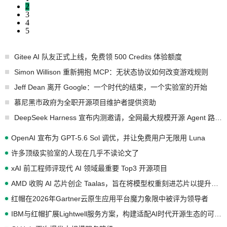
2
3
4
5
Gitee AI 队友正式上线，免费领 500 Credits 体验额度
Simon Willison 重新拥抱 MCP：无状态协议如何改变游戏规则
Jeff Dean 离开 Google：一个时代的结束，一个实验室的开始
慕尼黑市政府为全职开源项目维护者提供资助
DeepSeek Harness 宣布内测邀请，全网最大规模开源 Agent 路演现场诞生
OpenAI 宣布为 GPT-5.6 Sol 调优，并让免费用户无限用 Luna
许多顶级实验室的人现在几乎不读论文了
xAI 前工程师评现代 AI 领域最重要 Top3 开源项目
AMD 收购 AI 芯片创企 Taalas，旨在将模型权重刻进芯片以提升推理性能
红帽在2026年Gartner云原生应用平台魔力象限中被评为领导者
IBM与红帽扩展Lightwell服务方案，构建适配AI时代开源生态的可信基础设施