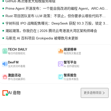
GitHub 再次爆发大规模服务降级
Prime Agent 开源发布：一个能自我改进的编程 Agent，ARC-AGI 3 超越人类专家基线
Rust 项目团队宣布 LLM 政策：不禁止，但你要承认哪些代码不是你写的
宇树科技 IPO 战略配售曝光：DeepSeek 获配 93.3 万股，锁定 36 个月
潮起潮落，你我仍在 | 2026 腾讯云粤港澳大湾区架构师峰会
马斯克 AI 百科项目 Grokipedia 被曝数月未更新
TECH DAILY
阅读榜单
每日内容报纸化
每周热文看这里
DevFM
智写平台
当天资讯听着看
AI 创作更轻松
激励活动
智库报告
参与活动赢源石
行业技术报告
AI 造物
更多造物项目