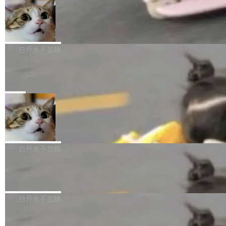
l 迁移或唤醒时，新宿主从 S3 恢复 SQLite 数据
te 17 Pro、OPPO K15，要么是vivo X300 E这
本控制系统。目前处于 Early Access 阶段。 De
库继续执行。存储库是持久化的唯一真相...
样的次旗舰。 Galaxy Z Fold8 Ultra / Z Fold8 /
SpaceXAI 单季资本开支达 183 亿美元
ltaDB 的核心思路直接写在 landing page 最显
Z Flip8三款折叠屏新机均在7月22日发布，且全
眼的位置：「Software is made between com
根据风险投资人Tomer Tunguz 博客（VC 分
部搭载骁龙8 Elite Gen5 for Galaxy，它们本该
mits」——软件是在 commit 之间写出来的。git
析）披露的最新分析与第二季度业绩报告，Spac
白开水不加糖
是7月性...
只记录了你提交的最终状态，但真正的工作过程
eXAI在上个季度的总资本支出飙升至183.7亿美
——打字、删改、试错、agent 对话——都在 co
Meta 发布终端编程 Agent“Muse Cod
元。其中，绝大部分资金被直接用于 AI 领域，
e” 和 Muse Spark 1.2 模型
mmit 之间的空隙里丢失了。 DeltaDB 要做的就
金额高达158.3亿美元，这一单项投入已经逼近
Meta 今天发布了两款 AI 产品：Muse Code，
是把这段空隙补上。 回退到任何一次编辑：Delt
微软同期总资本开支的四成。 与亚马逊、Alpha
一个在终端里运行的编程 agent；Muse Spark
局
aDB 捕获 commit 之间的每一次操作，...
bet、微软以及 Meta 等传统科技巨头相比，Spa
1.2，驱动这个 agent 的新模型。一句话概括：
ceXAI的资金消耗速度尤为引人瞩目。然而，支
美团开源 LoHoSearch，用知识图谱校
你可以用 curl -fsSL https://dev.meta.ai/install.
准 AI 能力认知
撑庞大支出的资金来源却呈现出截然不同的面
sh | bash 安装一个能在大项目里自动规划、写
机器出题的前提，是让机器拥有全局视野。整个
貌。数据显示，微软和 Meta 主要依托充沛的经
代码、验证结果的 AI 终端工具。 据介绍，Muse
构建流程可以分为四个环节：建图 → 控制难度
白开水不加糖
营现金流来覆盖资本开支，其资本支出覆盖率分
Code 是 Meta 的编程 agent 产品。它和市场上
→ 质量把关 → 数据概览。
别达到155% 和106%;而SpaceXAI的经营现金
已有的终端编程 agent 在设计理念上有几个明显
腾讯开源 UCL-MPComm 通信库
流仅能覆盖资本开支的12...
的差异点。 异步后台 agent：Muse Code 有一
腾讯网平团队宣布开源了 UCL-MPComm 通信
个主 agent 循环，外加一组后台 agent。这些后
库，并将作为transport接入Mooncake TENT。
白开水不加糖
台 agent...
该通信库针对AI Memory池化场景的数据传输需
CoStrict入选工信部2025人工智能应用
求进行了深度优化，能够实现数据中心内大规模