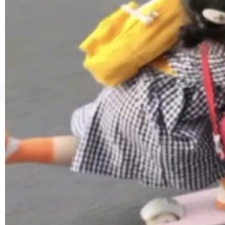
境、兼容场景、一键直出”。 Hy ASR 3.0 previe
w 不要求标准普通话，方言识别覆盖粤语、吴语
等 10 大方言片区和 20 余个二级小片区。在开
源评测集中，Hy ASR 3.0 preview 在多语种的
WER（...
©OSCHINA(OSChina.NET)
京ICP备2025119063号