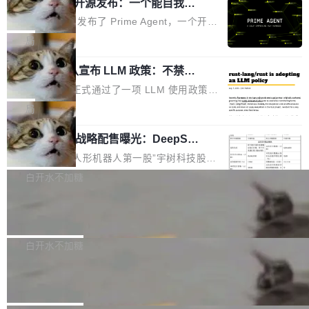
（OHDD：OpenHarmony Hardware Develope
Prime Agent 开源发布：一个能自我改
障无法工作。Pages、Copilot code review、C
进的编程 Agent，ARC-AGI 3 超越人类
r Day）将在杭州启航。活动面向智能硬件产业
opilot coding agent 全部受影响。从检测到完全
Prime Intellect 发布了 Prime Agent，一个开源
专家基线
链企业和开发者，邀请行业专家与资深技术顾
恢复，大约 12 小时。 这是 2026 年 8 月的第六
的编程 Agent Harness，核心设计围绕两个抽
局
问，围绕开源鸿蒙技术能力、设备适配、芯片适
起事故，其中四起与 AI/Copilot 服务相关。 Git
象：Recursive Language Model（RLM）和 C
配、功耗与稳定性调优、兼容性测评及统一互联
Hub 员工 kdaigle 在 HN 讨论中贴出了一组数
Rust 项目团队宣布 LLM 政策：不禁
ontinual Harness。在 ARC-AGI 3 基准测试
等内容展开系统讲解和实战交流，帮助企业进一
止，但你要承认哪些代码不是你写的
据：2025 年全年 10 亿次 commit。现在，每周
上，Prime Agent + Opus 5 的组合达到了 95.
Rust 语言项目正式通过了一项 LLM 使用政策，
步了解开源鸿蒙在智能...
2.75 亿次，全年预计 140 亿次。GitHub...
5% RHAE Best@1，超过了 ARC 报告的人类专
覆盖 rust-lang/rust 单一仓库的代码贡献。这不
局
家基线 95.4%。 不是又一个 coding agent 包装
是项目级别的官方立场，目前由五个团队采纳，
器 Prime Agent 的架构和市面上大多数 coding
宇树科技 IPO 战略配售曝光：DeepSe
但它可能是主流开源项目中关于 AI 辅助贡献最
ek 获配 93.3 万股，锁定 36 个月
agent 有本质区别。大多数 agent harness 的设
细致的一份规则。 政策的核心只有一句话：LLM
8月6日晚间，“人形机器人第一股”宇树科技股份
计是基于早期模型的能力—...
可以用来分析、提炼、审阅、建议，但不能用来
有限公司披露IPO发行价格及战略配售结果，杭
白开水不加糖
创作。 具体来说，LLM 生成的代码可以提交，
州深度求索人工智能基础技术研究有限公司（De
但必须满足五个条件：预先安排、非关键、高质
Docker 29.7.2 发布
epSeek）获配93.3399万股，按150.8元/股发行
量、充分测试、充分审查，并且必须披露。LLM
价格计算，认购金额约1.41亿元，股份锁定期为
Docker 29.7.2 现已发布，具体更新内容如下：
不得生成涉及安全性的关键变更，除非作者本身
36个月。 公告显示，本次宇树科技战略配售对
Bug fixes and enhancements 修复多次传递同
白开水不加糖
就是领域专家。即使如此，政策也"强烈不建
象主要包括长期投资机构、与公司业务具有战略
一环境变量时，docker service create和docker
议"这么做。 对于不披露的情况，审核者可以直
Apache Fluss 毕业成为顶级项目
合作关系或长期合作愿景的大型企业、科创板保
service update会发生 panic 的问题。docker/cl
接关闭 PR，无需解释。 政策作者 Jynn Ne...
荐人跟投子公司，以及公司高级管理人员和核心
i#7145 修复了 Docker Engine 29.7.0 中引入的
今年 7 月，Apache Fluss 的毕业提案在 Apach
员工参与设立的专项资产管理计划。其中，Dee