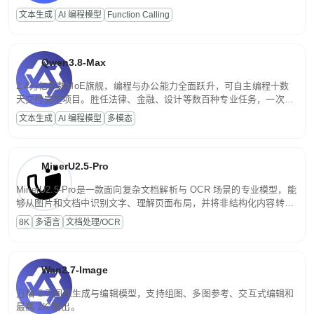
高并发、轻量化任务，适合日常对话、内容创作、基础 RAG、批量
文本生成
AI 编程模型
Function Calling
文案处理等普惠刚需场景。
Qwen3.8-Max
2.4万亿参数MoE旗舰，编程与办公能力全面跃升，可自主编程十数
天交付完整项目。胜任法律、金融、设计等数百种专业任务，一次对
话端到端交付生产级成果。原生视觉理解贯穿规划、执行与验证全流
文本生成
AI 编程模型
多模态
程，支持超长文档与长视频的深度语义解析。长程任务中自主规划与
闭环迭代，持续进化。
MinerU2.5-Pro
MinerU2.5-Pro是一款面向复杂文档解析与 OCR 场景的专业模型，能
够从图片和文档中识别文字、理解页面布局，并将非结构化内容转换
为便于存储、检索和二次处理的结构化结果。
8K
多语言
文档处理/OCR
Wan2.7-Image
万相 2.7 图像生成与编辑模型，支持组图、多图参考、交互式编辑和
最高 2K 输出。