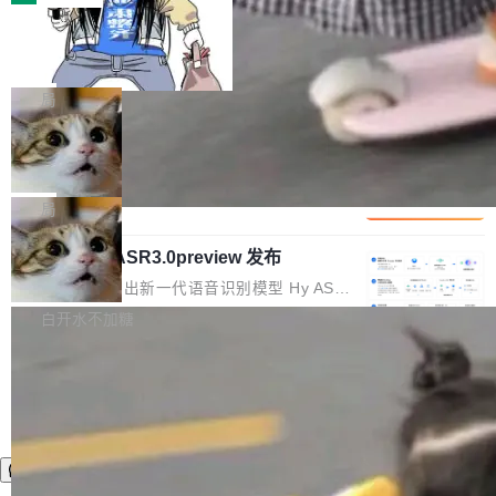
装完即用。 开源地址：Gitee · GitCode · GitHu
体。企业级代码仓库通常包含数十万乃至数百万
b 安装 支持 Java 8+（8~26）、macOS / Linu
一条“删库”命令跑 17 小时，算法工程
个文件，其规模远超单次模型调用可承载的上下
师删光 89TB 数据只为干私活
x / Windows / Harmony PC。 # macOS / Linu
文窗口。随着项目规模的持续扩张与代码历史的
最高人民检察院8月4日公布了一起案件：北京一
x / Harmony PC curl -fsSL https://solon.noea
不断累积，代码仓中的模块关系、接口契约、业
名90后算法工程师王某，为了给自己接的私活腾
局
r.org/solon...
务逻辑等关键信息往往分散于数十乃至数百个文
服务器空间，删光了公司AI游戏部门的全部核心
件之中，形成高度复杂的知识关联网络。传统的
Cloudflare 分享推理优化实践：KV ca
数据。 王某2024年1月入职东城区某科技公司AI
che 量化 + 权重压缩，吞吐量提升 4
代码检索手段（如关键词匹配、目录遍历）仅能
短剧部门，有互联网大厂背景。在公司内部架构
Kimi 和 GLM 是当前最强的大模型系列之一，但
1%，成本降 30%
在语法层面完成文本定位，难以触及代码的语义
调整期间，部门三次通知全员将数据从A集群迁
它们有一个共同的问题：太吃显存了。月之暗面
局
内涵与结构关联，导致开发者使用代码智能体在
移到B集群，王某都回复了"收到"。 他没有迁移
的 Kimi K 系列和智谱的 GLM 都是长上下文、M
理解大规模代码仓时面临显著"代码仓理解"瓶
数据。2024年9月3日下午4点，他使用此前登录
腾讯混元 Hy ASR3.0preview 发布
oE 架构的大模型，好用到让人上瘾，但 GPU 显
颈。 代码仓深度理解服务（以下简称" CodeBas
的账号密码进入A集群，输入了一条被程序员圈
存永远不够用。 Cloudflare 的 Workers AI 团队
腾讯混元正式推出新一代语音识别模型 Hy ASR
e深度理解服务"）是华为云码道（CodeA...
称为"删库跑路"的命令——最高管理员权限、无
一直在跑这些模型的推理。他们在官方博客上发
3.0preview。基于最新一代大语言模型 Hy3 的
白开水不加糖
需确认、强制递归删除。17个小时后，运维人员
了一篇技术文章，详细拆解了三种让大模型在 G
语言理解能力，以及融合了高精度语音识别与深
发现异常并中止进程时，89TB数据已经没了。
PU 上跑得更省、更快的技术手段——KV cache
度语义理解能力，实现了语音识别能力的全面升
删掉的是AI游戏部门的全部开发文件，包括公司
量化、模型权重压缩、以及共享 KV cache 的完
级。 根据介绍，Hy ASR3.0preview 目标在于：
自研的多个文生3D和...
整性保护。效果是：吞吐量提升 41%，每 token
让语音识别不再只是听清，而是真正听懂。通过
成本降低 30%，精度不变。 FP8 省的不仅是显
先理解你的语境和意图，再把准确的文字直接给
存 KV cache 是推理时最吃显...
到你。从“逐字转写、单点优化”演进为“理解语