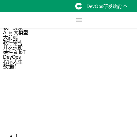
DevOps研发效能
综合
开源资讯
软件资讯
AI & 大模型
大前端
软件架构
开发技能
硬件 & IoT
DevOps
程序人生
数据库
1