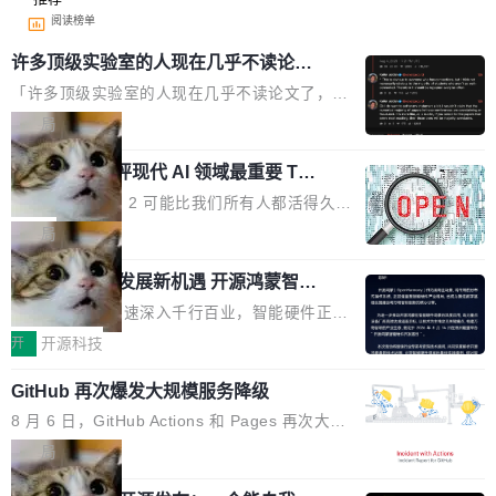
阅读榜单
许多顶级实验室的人现在几乎不读论文
了
「许多顶级实验室的人现在几乎不读论文了，而
且他们认为 ICLR/ICML/NeurIPS 充斥着大量过
局
度宣传和欺诈。」 OpenAI 研究员 Keller Jorda
xAI 前工程师评现代 AI 领域最重要 Top
n 这条推文引发了广泛讨论。他不是在说风凉
3 开源项目
话，他是说出了一个圈内人尽皆知但很少公开捅
Flash Attention 2 可能比我们所有人都活得久。
破的事实。 Jordan 随后补充了一句软化声明：
这句话不是来自某个技术博客，而是出自 Hieu
局
「我不认为这些会议上大部分论文都在过度宣传
Pham 的一条推文。Hieu Pham 是谁？他是 xAI
或造假。问题是，作为读者，如果你筛选出那些
共商智能硬件发展新机遇 开源鸿蒙智能
的早期工程师之一，在 Grok 训练基础设施团队
硬件开发者日杭州站即将举行
看起来最令人兴奋的论文，那它们大部分都是过
工作过。近日他在 X 上发了一条帖子，列出了他
随着万物智联加速深入千行百业，智能硬件正从
度宣传的。」 这才是真正的痛点。不是所有论文
认为现代 AI 领域最重要的三个开源项目。 第一
单点设备迈向智能化、网联化、协同化发展。作
开
开源科技
都有问题，是最吸引眼球的那批论文最有问题。
个名字毫无悬念：Flash Attention 2。 Hieu 的
为面向全场景、跨终端的分布式操作系统，开源
他引用的帖子来自 Mathew Shen，一位 ICLR 2
理由很具体。FA 系列不需要解释，但 FA2 是他
GitHub 再次爆发大规模服务降级
鸿蒙通过统一技术底座和分布式能力，为不同类
026 的读者：「看了篇 ...
认为最重要的一个——复杂度恰到好处，刚好能
型智能设备的开发、连接与互联提供关键支撑，
8 月 6 日，GitHub Actions 和 Pages 再次大规
驱动你去学 CuTe，但还没被那些"邪恶的" Hopp
也为产业链企业探索产品创新与商业增长打开新
模服务降级，Actions 完全不可用超过 5 小时，
局
er++ 优化所淹没，足够容易修改和适配。 更关
的空间。 8月14日，开源鸿蒙智能硬件开发者日
webhook 停发，连自托管 runner 也因调度层故
键的是 FA2 的持久性...