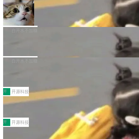
aDB 捕获 commit 之间的每一次操作，...
bet、微软以及 Meta 等传统科技巨头相比，Spa
1.2，驱动这个 agent 的新模型。一句话概括：
ceXAI的资金消耗速度尤为引人瞩目。然而，支
美团开源 LoHoSearch，用知识图谱校
你可以用 curl -fsSL https://dev.meta.ai/install.
准 AI 能力认知
撑庞大支出的资金来源却呈现出截然不同的面
sh | bash 安装一个能在大项目里自动规划、写
机器出题的前提，是让机器拥有全局视野。整个
貌。数据显示，微软和 Meta 主要依托充沛的经
代码、验证结果的 AI 终端工具。 据介绍，Muse
构建流程可以分为四个环节：建图 → 控制难度
白开水不加糖
营现金流来覆盖资本开支，其资本支出覆盖率分
Code 是 Meta 的编程 agent 产品。它和市场上
→ 质量把关 → 数据概览。
别达到155% 和106%;而SpaceXAI的经营现金
已有的终端编程 agent 在设计理念上有几个明显
腾讯开源 UCL-MPComm 通信库
流仅能覆盖资本开支的12...
的差异点。 异步后台 agent：Muse Code 有一
腾讯网平团队宣布开源了 UCL-MPComm 通信
个主 agent 循环，外加一组后台 agent。这些后
库，并将作为transport接入Mooncake TENT。
白开水不加糖
台 agent...
该通信库针对AI Memory池化场景的数据传输需
CoStrict入选工信部2025人工智能应用
求进行了深度优化，能够实现数据中心内大规模
典型案例
计算节点间多种内存类型的高性能通信。 UCL-
近日，工信部科技司公示《2025人工智能应用典
MPComm将作为一种传输引擎接入Mooncake T
型案例入选名单》，深信服“面向企业研发场景的
开
开源科技
ENT，实现零拷贝传输性能提升30%、非零拷贝
开源 AI 编程平台 CoStrict 应用”凭借卓越的技术
传输性能最高提升5倍。UCL-MPComm底层基
深信服AI算力网关入选工信部人工智能
创新与落地成效成功入选。 全链路私有化部署，
应用典型案例！
于自研UCL-Engine通信引擎，后续腾讯网平将
助力企业AI研发安全落地 当前，越来越多企业已
前不久，工业和信息化部正式发布《2025年人工
持续开源更多基于UCL-Engine的高性能通信组
经开始引入 AI Coding 工具，通过调用公有云模
智能应用典型案例名单》，集中展示人工智能在
开
开源科技
件。 腾讯网平团队在UCL-MPComm中实现了一
型或企业内部部署模型提升研发效率。但随着 AI
各领域的应用成果，覆盖技术底座、行业赋能、
个独立于业务线程的全局通信引擎（Engine），
Coding 从个人辅助工具逐步走向团队级、组织
Jeff Dean 离开 Google：一个时代的结
产品应用、支撑保障、专题等五大方向。深信服