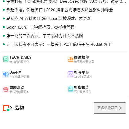
宇树科技 IPO 战略配售曝光：DeepSeek 获配 93.3 万股，锁定 36 个月
潮起潮落，你我仍在 | 2026 腾讯云粤港澳大湾区架构师峰会
马斯克 AI 百科项目 Grokipedia 被曝数月未更新
Solon I18n：三种解析器，零样板代码
张一鸣的三次否决：字节跳动为什么不蒸馏
让非法状态不可表示：一篇关于 ADT 的帖子在 Reddit 火了
TECH DAILY
阅读榜单
每日内容报纸化
每周热文看这里
DevFM
智写平台
当天资讯听着看
AI 创作更轻松
激励活动
智库报告
参与活动赢源石
行业技术报告
AI 造物
更多造物项目