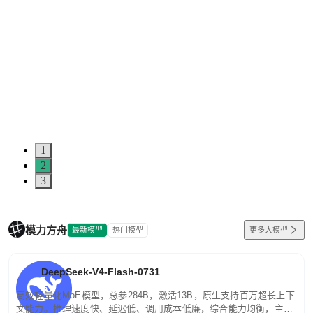
1
2
3
模力方舟
最新模型
热门模型
更多大模型
DeepSeek-V4-Flash-0731
高效轻量化MoE模型，总参284B，激活13B，原生支持百万超长上下
文能力。推理速度快、延迟低、调用成本低廉，综合能力均衡，主打