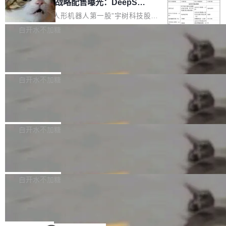
器 Prime Agent 的架构和市面上大多数 coding
宇树科技 IPO 战略配售曝光：DeepSe
但它可能是主流开源项目中关于 AI 辅助贡献最
ek 获配 93.3 万股，锁定 36 个月
agent 有本质区别。大多数 agent harness 的设
细致的一份规则。 政策的核心只有一句话：LLM
8月6日晚间，“人形机器人第一股”宇树科技股份
计是基于早期模型的能力—...
可以用来分析、提炼、审阅、建议，但不能用来
有限公司披露IPO发行价格及战略配售结果，杭
白开水不加糖
创作。 具体来说，LLM 生成的代码可以提交，
州深度求索人工智能基础技术研究有限公司（De
但必须满足五个条件：预先安排、非关键、高质
Docker 29.7.2 发布
epSeek）获配93.3399万股，按150.8元/股发行
量、充分测试、充分审查，并且必须披露。LLM
价格计算，认购金额约1.41亿元，股份锁定期为
Docker 29.7.2 现已发布，具体更新内容如下：
不得生成涉及安全性的关键变更，除非作者本身
36个月。 公告显示，本次宇树科技战略配售对
Bug fixes and enhancements 修复多次传递同
白开水不加糖
就是领域专家。即使如此，政策也"强烈不建
象主要包括长期投资机构、与公司业务具有战略
一环境变量时，docker service create和docker
议"这么做。 对于不披露的情况，审核者可以直
合作关系或长期合作愿景的大型企业、科创板保
Apache Fluss 毕业成为顶级项目
service update会发生 panic 的问题。docker/cl
接关闭 PR，无需解释。 政策作者 Jynn Ne...
荐人跟投子公司，以及公司高级管理人员和核心
i#7145 修复了 Docker Engine 29.7.0 中引入的
今年 7 月，Apache Fluss 的毕业提案在 Apach
员工参与设立的专项资产管理计划。其中，Dee
一个回归问题，该问题导致拉取镜像时会拒绝包
e 孵化器项目管理委员会（IPMC）投票中获得
白开水不加糖
pSeek作为与宇树科技具备战略合作关系的企
含绝对 hardlink 目标的镜像（此类镜像由某些镜
全票通过，随后获 Apache 软件基金会董事会批
业，获配股份数量占本次发行数量的2.31%。 除
像构建工具生成）。moby/moby#53305 修复了
马斯克 AI 百科项目 Grokipedia 被曝数
准。今天，Apache 软件基金会正式宣布 Apach
DeepSeek外，腾讯旗下上海启善投资有限公司
月未更新
Docker Engine 29.7.0 中引入的一个回归问
e Fluss 孵化毕业，成为 Apache 顶级项目（TL
埃隆·马斯克推出的AI百科项目 Grokipedia 被曝
获配9...
题，该问题可能导致在旧版 Linux 内核...
P）！这一里程碑不仅标志着 Fluss 迈入新的发
长期停止内容更新，未能实现其作为“AI版维基百
白开水不加糖
展阶段，也将进一步推动流式存储、实时湖仓与
科”替代品的目标。 据 Lawfare 最新调查，自今
Solon I18n：三种解析器，零样板代码
AI 数据基础加速融合，为实时数据基础设施的发
年4月以来，Grokipedia 页面更新功能基本停
展开启新的篇章。
滞，过去三个月内没有任何条目完成更新，用户
如果你在 Spring Boot 里做过国际化，流程大概