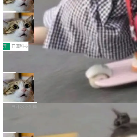
向生产，二是如何让测试团队跟得上AI应用...
布式 Durable Objects
色方案、深色方案——会产生大量无意义的组
r 上把事情说清楚了： 今天我们发布了 Cloudfla
Ryan Dahl 领导的 Deno 团队推出了最新开源项
合。方案缺了、配置冲突了、全 null 了。要知道
re OS，一个带连接器的聊天机器人，跟其他所
目 Celld，一个能在自己机器上运行 Cloudflare
局
哪些组合有效，作者说，你得靠"文档、校验、或
有科技公司做的一样。只不过，实际上它不一
Workers 和 Durable Objects 的守护进程。 设
者部落知识"。 换个写法。Rust 的 enum，两个
样。这是 Sandstorm.io 的重制版，我十年前的
鲁大师7月新机性能/流畅/AI榜：vivo夺
计思路很直接：每个对象是一个独立的 SQLite
变体：Switchable...
性能、流畅双第一，三星Galaxy Z系列
那个创业公司。不同的是，这次它构建在 Cloudf
数据库，按名称寻址，复制到你自己的 S3 兼容
2026年7月的手机市场，由于存储等硬件成本暴
新折叠缺席
lare Workers 上——我花了九年时间搭建的平台
存储库里。节点之间只通过这个存储库协调——
增，手机厂商的日子也不好过啊，新机速度明显
开
开源科技
——并且深度集成了 AI。这基本上是我十年秘密
没有控制平面，没有共识协议。每个对象自带一
放缓，因此硝烟味淡了许多。新机参数规格除开
计划的顶峰。 十年前，Ken...
个小型数据库，应用天然按分片构建，单个数据
Zed 推出 DeltaDB，一个记录 commit
高价的三星折叠（三星Galaxy Z Fold8 Ultra / Z
之间所有操作的版本控制系统
库的竞争和爆炸半径问题在设计层面就被消除
Fold8 / Z Flip8）外，其余要么是中低端机器，
Zed 编辑器团队发布了新项目——DeltaDB，一
了。 闲置的 cell 会休眠到几乎不占资源。当 cel
例如iQOO Z11i、REDMI Note 17、REDMI No
个在 git commit 之间记录每一次编辑操作的版
局
l 迁移或唤醒时，新宿主从 S3 恢复 SQLite 数据
te 17 Pro、OPPO K15，要么是vivo X300 E这
本控制系统。目前处于 Early Access 阶段。 De
库继续执行。存储库是持久化的唯一真相...
SpaceXAI 单季资本开支达 183 亿美元
样的次旗舰。 Galaxy Z Fold8 Ultra / Z Fold8 /
ltaDB 的核心思路直接写在 landing page 最显
Z Flip8三款折叠屏新机均在7月22日发布，且全
眼的位置：「Software is made between com
根据风险投资人Tomer Tunguz 博客（VC 分
部搭载骁龙8 Elite Gen5 for Galaxy，它们本该
mits」——软件是在 commit 之间写出来的。git
析）披露的最新分析与第二季度业绩报告，Spac
白开水不加糖
是7月性...
只记录了你提交的最终状态，但真正的工作过程
eXAI在上个季度的总资本支出飙升至183.7亿美
Meta 发布终端编程 Agent“Muse Cod
——打字、删改、试错、agent 对话——都在 co
元。其中，绝大部分资金被直接用于 AI 领域，
e” 和 Muse Spark 1.2 模型
mmit 之间的空隙里丢失了。 DeltaDB 要做的就
金额高达158.3亿美元，这一单项投入已经逼近
Meta 今天发布了两款 AI 产品：Muse Code，
是把这段空隙补上。 回退到任何一次编辑：Delt
微软同期总资本开支的四成。 与亚马逊、Alpha
一个在终端里运行的编程 agent；Muse Spark
局