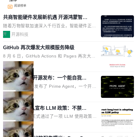
阅读榜单
共商智能硬件发展新机遇 开源鸿蒙智能
硬件开发者日杭州站即将举行
随着万物智联加速深入千行百业，智能硬件正从
单点设备迈向智能化、网联化、协同化发展。作
开
开源科技
为面向全场景、跨终端的分布式操作系统，开源
GitHub 再次爆发大规模服务降级
鸿蒙通过统一技术底座和分布式能力，为不同类
型智能设备的开发、连接与互联提供关键支撑，
8 月 6 日，GitHub Actions 和 Pages 再次大规
也为产业链企业探索产品创新与商业增长打开新
模服务降级，Actions 完全不可用超过 5 小时，
局
的空间。 8月14日，开源鸿蒙智能硬件开发者日
webhook 停发，连自托管 runner 也因调度层故
（OHDD：OpenHarmony Hardware Develope
Prime Agent 开源发布：一个能自我改
障无法工作。Pages、Copilot code review、C
进的编程 Agent，ARC-AGI 3 超越人类
r Day）将在杭州启航。活动面向智能硬件产业
opilot coding agent 全部受影响。从检测到完全
Prime Intellect 发布了 Prime Agent，一个开源
专家基线
链企业和开发者，邀请行业专家与资深技术顾
恢复，大约 12 小时。 这是 2026 年 8 月的第六
的编程 Agent Harness，核心设计围绕两个抽
局
问，围绕开源鸿蒙技术能力、设备适配、芯片适
起事故，其中四起与 AI/Copilot 服务相关。 Git
象：Recursive Language Model（RLM）和 C
配、功耗与稳定性调优、兼容性测评及统一互联
Hub 员工 kdaigle 在 HN 讨论中贴出了一组数
Rust 项目团队宣布 LLM 政策：不禁
ontinual Harness。在 ARC-AGI 3 基准测试
等内容展开系统讲解和实战交流，帮助企业进一
止，但你要承认哪些代码不是你写的
据：2025 年全年 10 亿次 commit。现在，每周
上，Prime Agent + Opus 5 的组合达到了 95.
Rust 语言项目正式通过了一项 LLM 使用政策，
步了解开源鸿蒙在智能...
2.75 亿次，全年预计 140 亿次。GitHub...
5% RHAE Best@1，超过了 ARC 报告的人类专
覆盖 rust-lang/rust 单一仓库的代码贡献。这不
局
家基线 95.4%。 不是又一个 coding agent 包装
是项目级别的官方立场，目前由五个团队采纳，