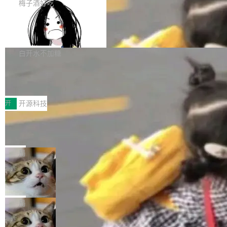
提交的编辑请求也长期处于待处理状态。 Groki
是这样的：配 MessageSource 的 Bean、写 R
梅子酒好吃
pedia 于去年底上线，定位为由人工智能生成内
eloadableResourceBundleMessageSource、
Apache Doris 4.1 全面增强 Iceberg：
容的百科平台，被马斯克视为传统众包百科网站
声明 LocaleResolver、注册 LocaleChangeInt
支持 UPDATE、MERGE INTO 与 Iceb
维基百科的替代方案。Lawfare 调查发现，无论
erceptor…五六步之后才能看到第一行翻译文
Apache Doris 4.1 要补齐的，正是缺失的那一
erg V3
热门页面还是低关注度页面，均未出现近期更
本。 Solon 换了个方式。整个 i18n 模块围绕三
半。在已有查询能力的基础上，Doris 进一步支
白开水不加糖
新，相关问题并非局限于特定领域，而是在不同
个解析器、一个注解、一个工具类展开——没有
持了 UPDATE、DELETE、MERGE INTO 等数
主题和访问量页面中普遍存在。 调查人员最初认
XML、没有拦截器注册、没有样板配置。 资源
Testin XAgent：CIO智能测试落地指南
据修改操作、完整的表结构管理与分区演进，以
为，Grokipedia可能只是限...
文件的约定 把文件放到 resources/i18n/ 下： r
及 rewrite_data_files、expire_snapshots 等日
7月30日，TiD2026质量竞争力大会在北京中关
esources/i18n/messages.properties ...
常维护操作，并完整支持 Iceberg V3 格式。
村国家自主创新示范区会议中心开幕。本届大会
开
开源科技
由中关村智联软件服务业质量创新联盟主办，以
让非法状态不可表示：一篇关于 ADT
“智构可信·质创未来——AI原生时代的质量新范
的帖子在 Reddit 火了
式”为主题，直面AI从实验室走向规模化产业落地
有一种东西，一旦用过就回不去了。Alex Fedos
的核心质量命题。会上，《2026智能研发生产力
eev 管它叫"软件设计的基石"。 他说的东西不新
局
工具选型手册》发布，Testin云测的Testin XAge
鲜——代数数据类型（ADT），尤其是和类型
nt智能测试系统入选AI测试领域代表产品。对CI
Cloudflare 开源内部企业 AI 平台 Clou
（sum type）。但他说清楚了一件事：这不是类
dflare OS
O而言，这提示了一个转变：AI测试正在从效率
型系统的学术体操，是日常编码的思维方式。 文
Cloudflare 发布了一个开源项目 Cloudflare O
工具升级为企业的质量基础设施。 CIO面对的新
章从一个简单的例子切入。一个网站的深色主题
S。如果你只看官方博客，你会觉得这是又一
局
现实 过去两年，CIO们的焦虑清单上多了两项：
设置，如果用布尔值 + 可空字段来表示——bool
个"AI 知识库 + 聊天机器人"——每个大厂都在
一是如何让大模型和智能体应用安全地从PoC走
ean 表示是否可切换，nullable 的默认模式、浅
Deno 团队开源 Celld，可自托管的分
做，没什么新鲜的。 但 Kenton Varda 在 Twitte