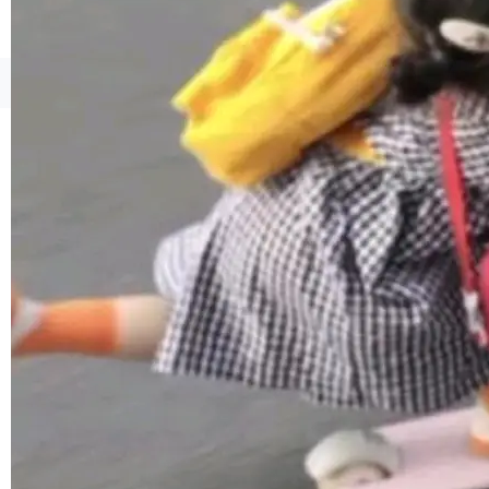
联 加...
经过人工复核，准确度令人满意。这一方法也为
社区爱好者提供了高效跟踪新版本的思路。
©OSCHINA(OSChina.NET)
京ICP备2025119063号