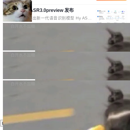
内涵与结构关联，导致开发者使用代码智能体在
移到B集群，王某都回复了"收到"。 他没有迁移
的 Kimi K 系列和智谱的 GLM 都是长上下文、M
理解大规模代码仓时面临显著"代码仓理解"瓶
数据。2024年9月3日下午4点，他使用此前登录
腾讯混元 Hy ASR3.0preview 发布
oE 架构的大模型，好用到让人上瘾，但 GPU 显
颈。 代码仓深度理解服务（以下简称" CodeBas
的账号密码进入A集群，输入了一条被程序员圈
存永远不够用。 Cloudflare 的 Workers AI 团队
腾讯混元正式推出新一代语音识别模型 Hy ASR
e深度理解服务"）是华为云码道（CodeA...
称为"删库跑路"的命令——最高管理员权限、无
一直在跑这些模型的推理。他们在官方博客上发
3.0preview。基于最新一代大语言模型 Hy3 的
白开水不加糖
需确认、强制递归删除。17个小时后，运维人员
了一篇技术文章，详细拆解了三种让大模型在 G
语言理解能力，以及融合了高精度语音识别与深
发现异常并中止进程时，89TB数据已经没了。
PU 上跑得更省、更快的技术手段——KV cache
Pale Moon 34.3.2 发布，苍月浏览器
度语义理解能力，实现了语音识别能力的全面升
删掉的是AI游戏部门的全部开发文件，包括公司
量化、模型权重压缩、以及共享 KV cache 的完
级。 根据介绍，Hy ASR3.0preview 目标在于：
Pale Moon 34.3.2 现已发布，这是一个安全更
自研的多个文生3D和...
整性保护。效果是：吞吐量提升 41%，每 token
让语音识别不再只是听清，而是真正听懂。通过
新和少量网页兼容性修复版本。 Changes/fixe
白开水不加糖
成本降低 30%，精度不变。 FP8 省的不仅是显
先理解你的语境和意图，再把准确的文字直接给
s： 实现了URL.Parse()便捷功能 对浏览器内部
存 KV cache 是推理时最吃显...
到你。从“逐字转写、单点优化”演进为“理解语
PostgreSQL 18/19 新特性深度解读
函数添加了多项边界检查，以避免潜在的越界访
境、兼容场景、一键直出”。 Hy ASR 3.0 previe
问、下溢和溢出。（DiD） 修复了加载和解析内
演讲者分享了一个有趣的实践：面对 PG 18 已
w 不要求标准普通话，方言识别覆盖粤语、吴语
容提供的字体时出现的几个问题 为避免音频加
发布的 Release Notes，他利用 AI 工具（如 Co
白开水不加糖
等 10 大方言片区和 20 余个二级小片区。在开
载、处理和播放过程中可能出现的一系列错误，
pilot）对数千条 commit 日志进行自动分析，先
源评测集中，Hy ASR 3.0 preview 在多语种的
对音频采样频率设定了下限 采样率低于 8kHz
让模型总结出三十余条潜在特性，再逐条要求生
WER（...
（通常被认为是 "telephone"/"walkie-talkie" 音
成详细解释和代码校验，最终筛选出对用户体感
质的最低采样率）的音频格式将被拒绝 修复了 C
最强的若干项。对于尚未正式发版的 PG 19，则
SS 圆角虚线样式中可能存在的问题 如果表单中
通过拉取过去一年内（从 PG 18 Beta1 时间点
的图像元素不在同一个子树中，则它们将不再关
至今）的所有 commit，同样交由 AI 分析提炼。