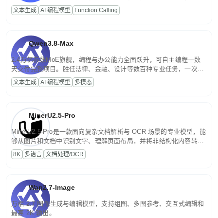
高并发、轻量化任务，适合日常对话、内容创作、基础 RAG、批量
文本生成
AI 编程模型
Function Calling
文案处理等普惠刚需场景。
Qwen3.8-Max
2.4万亿参数MoE旗舰，编程与办公能力全面跃升，可自主编程十数
天交付完整项目。胜任法律、金融、设计等数百种专业任务，一次对
话端到端交付生产级成果。原生视觉理解贯穿规划、执行与验证全流
文本生成
AI 编程模型
多模态
程，支持超长文档与长视频的深度语义解析。长程任务中自主规划与
闭环迭代，持续进化。
MinerU2.5-Pro
MinerU2.5-Pro是一款面向复杂文档解析与 OCR 场景的专业模型，能
够从图片和文档中识别文字、理解页面布局，并将非结构化内容转换
为便于存储、检索和二次处理的结构化结果。
8K
多语言
文档处理/OCR
Wan2.7-Image
万相 2.7 图像生成与编辑模型，支持组图、多图参考、交互式编辑和
最高 2K 输出。