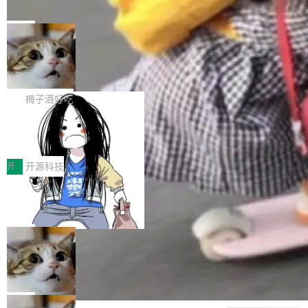
并实...
束，一个实验室的开始
级应用，企业在规模化落地过程中，对安全性、
AI算力网关（AI创新平台）成功入选！ 随着各行
Google 员工编号 20。MapReduce 作者之一。
可控性和代码质量提出了更高要求。 首先是数据
各业的Agent走向规模化建设，算力构成形态逐
Bigtable 作者之一。TensorFlow 的作者之一。
局
安全与合规要求。对于大多数普通研发场景，公
渐丰富，用户关注的重点也在发生变化：不只是
Gemini 的架构师。Google 首席科学家。 Jeff D
有云模型能够满足快速试用和效率提升的需求。
让AI用起来，还要进一步看清混合算力时代下，
🔥 SolonCode v2026.8.4 发布：界面
ean 在 Google 工作了 27 年后，宣布离职。 他
但对于金融、能源、医疗等对数据安全要求较...
字体可调、22 种语言、记忆搜索增强
Token花在哪里、算力是否被充分利用，以及持
不是一个人走。一同离开的还有 Sanjay Ghema
打开终端就能上岗的全中文编码智能体，这一轮
续增长的AI成本该如何优化。 深信服AI算力网关
wat（Google 员工编号 23，Jeff Dean 二十多
把「看得清、用母语、记得住」三件事一次补
梅子酒好吃
正是围绕这些实际问题，从Token治理和成本治
年的编程搭档，MapReduce 和 Bigtable 的共同
齐。 SolonCode 是什么 SolonCode 是杭州无
理两个方面，让用户的每一份算力都看得清、管
让“代码语义理解”深度释放AI Coding
作者）、Quoc Le（Google 大脑核心成员，Se
耳科技研发的企业级终端编码智能体——一位全
得住、用得稳、省得下、更安全！ 一、从现在开
价值潜能：华为云码道（CodeArts）
q2Seq 和 DocAI 的共同发明人）以及 Oriol Vin
中文驱动的数字员工，自主理解需求、规划步
一、代码仓深度理解技术的作用与价值 在软件工
始，Token使用一目...
代码仓技术解析
yals（Gemini 联合负责人，AlphaSta...
骤、编写代码。不挑模型、不挑平台，curl 一行
程实践中，代码仓是企业核心知识资产的主要载
开
开源科技
装完即用。 开源地址：Gitee · GitCode · GitHu
体。企业级代码仓库通常包含数十万乃至数百万
一条“删库”命令跑 17 小时，算法工程
b 安装 支持 Java 8+（8~26）、macOS / Linu
个文件，其规模远超单次模型调用可承载的上下
师删光 89TB 数据只为干私活
x / Windows / Harmony PC。 # macOS / Linu
文窗口。随着项目规模的持续扩张与代码历史的
最高人民检察院8月4日公布了一起案件：北京一
x / Harmony PC curl -fsSL https://solon.noea
不断累积，代码仓中的模块关系、接口契约、业
名90后算法工程师王某，为了给自己接的私活腾
局
r.org/solon...
务逻辑等关键信息往往分散于数十乃至数百个文
服务器空间，删光了公司AI游戏部门的全部核心
件之中，形成高度复杂的知识关联网络。传统的
Cloudflare 分享推理优化实践：KV ca
数据。 王某2024年1月入职东城区某科技公司AI
che 量化 + 权重压缩，吞吐量提升 4
代码检索手段（如关键词匹配、目录遍历）仅能
短剧部门，有互联网大厂背景。在公司内部架构
Kimi 和 GLM 是当前最强的大模型系列之一，但
1%，成本降 30%
在语法层面完成文本定位，难以触及代码的语义
调整期间，部门三次通知全员将数据从A集群迁
它们有一个共同的问题：太吃显存了。月之暗面
局