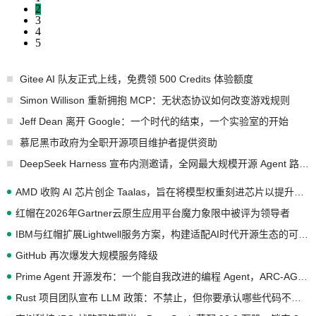
2
3
4
5
Gitee AI 队友正式上线，免费领 500 Credits 体验额度
Simon Willison 重新拥抱 MCP：无状态协议如何改变游戏规则
Jeff Dean 离开 Google：一个时代的结束，一个实验室的开始
慕尼黑市政府为全职开源项目维护者提供资助
DeepSeek Harness 宣布内测邀请，全网最大规模开源 Agent 路演现场诞生
AMD 收购 AI 芯片创企 Taalas，旨在将模型权重刻进芯片以提升推理性能
红帽在2026年Gartner云原生应用平台魔力象限中被评为领导者
IBM与红帽扩展Lightwell服务方案，构建适配AI时代开源生态的可信基础设施
GitHub 再次爆发大规模服务降级
Prime Agent 开源发布：一个能自我改进的编程 Agent，ARC-AGI 3 超越人类专家基线
Rust 项目团队宣布 LLM 政策：不禁止，但你要承认哪些代码不是你写的