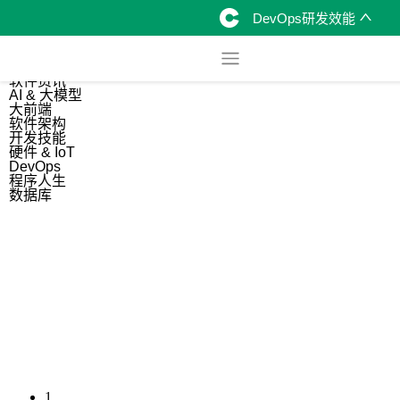
DevOps研发效能
综合
开源资讯
软件资讯
AI & 大模型
大前端
软件架构
开发技能
硬件 & IoT
DevOps
程序人生
数据库
1