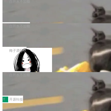
一个回归问题，该问题导致拉取镜像时会拒绝包
e 孵化器项目管理委员会（IPMC）投票中获得
白开水不加糖
pSeek作为与宇树科技具备战略合作关系的企
含绝对 hardlink 目标的镜像（此类镜像由某些镜
全票通过，随后获 Apache 软件基金会董事会批
业，获配股份数量占本次发行数量的2.31%。 除
马斯克 AI 百科项目 Grokipedia 被曝数
像构建工具生成）。moby/moby#53305 修复了
准。今天，Apache 软件基金会正式宣布 Apach
DeepSeek外，腾讯旗下上海启善投资有限公司
月未更新
Docker Engine 29.7.0 中引入的一个回归问
e Fluss 孵化毕业，成为 Apache 顶级项目（TL
埃隆·马斯克推出的AI百科项目 Grokipedia 被曝
获配9...
题，该问题可能导致在旧版 Linux 内核...
P）！这一里程碑不仅标志着 Fluss 迈入新的发
长期停止内容更新，未能实现其作为“AI版维基百
白开水不加糖
展阶段，也将进一步推动流式存储、实时湖仓与
科”替代品的目标。 据 Lawfare 最新调查，自今
AI 数据基础加速融合，为实时数据基础设施的发
Solon I18n：三种解析器，零样板代码
年4月以来，Grokipedia 页面更新功能基本停
展开启新的篇章。
滞，过去三个月内没有任何条目完成更新，用户
如果你在 Spring Boot 里做过国际化，流程大概
提交的编辑请求也长期处于待处理状态。 Groki
是这样的：配 MessageSource 的 Bean、写 R
梅子酒好吃
pedia 于去年底上线，定位为由人工智能生成内
eloadableResourceBundleMessageSource、
容的百科平台，被马斯克视为传统众包百科网站
Apache Doris 4.1 全面增强 Iceberg：
声明 LocaleResolver、注册 LocaleChangeInt
支持 UPDATE、MERGE INTO 与 Iceb
维基百科的替代方案。Lawfare 调查发现，无论
erceptor…五六步之后才能看到第一行翻译文
Apache Doris 4.1 要补齐的，正是缺失的那一
erg V3
热门页面还是低关注度页面，均未出现近期更
本。 Solon 换了个方式。整个 i18n 模块围绕三
半。在已有查询能力的基础上，Doris 进一步支
白开水不加糖
新，相关问题并非局限于特定领域，而是在不同
个解析器、一个注解、一个工具类展开——没有
持了 UPDATE、DELETE、MERGE INTO 等数
主题和访问量页面中普遍存在。 调查人员最初认
XML、没有拦截器注册、没有样板配置。 资源
Testin XAgent：CIO智能测试落地指南
据修改操作、完整的表结构管理与分区演进，以
为，Grokipedia可能只是限...
文件的约定 把文件放到 resources/i18n/ 下： r
及 rewrite_data_files、expire_snapshots 等日
7月30日，TiD2026质量竞争力大会在北京中关
esources/i18n/messages.properties ...
常维护操作，并完整支持 Iceberg V3 格式。
村国家自主创新示范区会议中心开幕。本届大会
开
开源科技
由中关村智联软件服务业质量创新联盟主办，以
让非法状态不可表示：一篇关于 ADT
“智构可信·质创未来——AI原生时代的质量新范