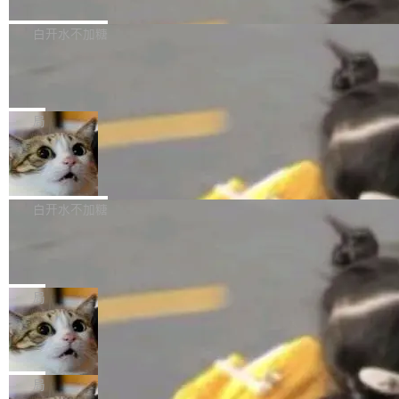
境、兼容场景、一键直出”。 Hy ASR 3.0 previe
问、下溢和溢出。（DiD） 修复了加载和解析内
演讲者分享了一个有趣的实践：面对 PG 18 已
w 不要求标准普通话，方言识别覆盖粤语、吴语
容提供的字体时出现的几个问题 为避免音频加
发布的 Release Notes，他利用 AI 工具（如 Co
白开水不加糖
等 10 大方言片区和 20 余个二级小片区。在开
载、处理和播放过程中可能出现的一系列错误，
pilot）对数千条 commit 日志进行自动分析，先
源评测集中，Hy ASR 3.0 preview 在多语种的
慕尼黑市政府为全职开源项目维护者提
对音频采样频率设定了下限 采样率低于 8kHz
让模型总结出三十余条潜在特性，再逐条要求生
WER（...
供资助
（通常被认为是 "telephone"/"walkie-talkie" 音
成详细解释和代码校验，最终筛选出对用户体感
"在过去大约 10 年的大部分时间里，libexpat 的
质的最低采样率）的音频格式将被拒绝 修复了 C
最强的若干项。对于尚未正式发版的 PG 19，则
维护工作一直与我的日常工作、家务、社交生活
局
SS 圆角虚线样式中可能存在的问题 如果表单中
通过拉取过去一年内（从 PG 18 Beta1 时间点
和休闲娱乐竞争时间。" 这是 libexpat 维护者 S
的图像元素不在同一个子树中，则它们将不再关
Firefox 153.0.3 发布
至今）的所有 commit，同样交由 AI 分析提炼。
ebastian Pipping 写在博客里的话。8 月 4 日，
联 加...
经过人工复核，准确度令人满意。这一方法也为
他宣布了一个新消息：从 2026 年 8 月 1 日起，
Firefox 153.0.3 现已发布，具体更新内容如
社区爱好者提供了高效跟踪新版本的思路。
他可以全职维护 libexpat 了，最长 6 个月。发
下： New Smart Window 包含多项增强功能：
白开水不加糖
工资的是慕尼黑市政府。 libexpat 是一个 C99
<ul> <li>现在建议列表会显示更多结果，方便用
编写的流式 XML 解析器，MIT 许可证。和 libx
Cloudflare Computer 开源：你的 Age
户查找历史记录和切换到已打开的标签页。（<a
nt 需要一台电脑，而不是一个容器
ml2 一样，它是世界上使用最广泛的 XML 解析
href="https://bugzilla.mozilla.org/show_bug.c
Cloudflare 开源了名为 @cloudflare/computer
库之一。你的操作系统、浏览器、无数的基础设
gi?id=2019042">Bug&nbsp;2019042</a>）</l
的 npm 包。项目的核心论点是：容器不适合 Ag
局
施软件，很可能都在用它。而过去十年，维护它
i> <li>现在，助手可以直接使用 Exa 的网络搜索
ent 计算。真正适合的，是 Isolate。 Cloudflare
的人一直在用业余...
结果回答问题，而无需将问题转交给搜索引擎。
OpenAI 公开邮件和聊天记录回应苹果
工程师在这件事上没什么可谦虚的——他们用 W
诉讼，称“Apple is getting this wron
（<a href="https://bugzilla.mozilla.org/show_
orkers 跑了十年 Isolate。用 CEO Matthew Pri
上个月，苹果一纸诉状把 OpenAI 告上法庭，指
g”
bug.cgi?id=204...
nce 的话说：「我们一生都在用 Isolate 运行代
控其挖角苹果前员工并窃取商业秘密。苹果的诉
局