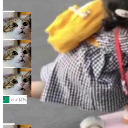
的帖子在 Reddit 火了
式”为主题，直面AI从实验室走向规模化产业落地
有一种东西，一旦用过就回不去了。Alex Fedos
的核心质量命题。会上，《2026智能研发生产力
eev 管它叫"软件设计的基石"。 他说的东西不新
局
工具选型手册》发布，Testin云测的Testin XAge
鲜——代数数据类型（ADT），尤其是和类型
nt智能测试系统入选AI测试领域代表产品。对CI
Cloudflare 开源内部企业 AI 平台 Clou
（sum type）。但他说清楚了一件事：这不是类
dflare OS
O而言，这提示了一个转变：AI测试正在从效率
型系统的学术体操，是日常编码的思维方式。 文
Cloudflare 发布了一个开源项目 Cloudflare O
工具升级为企业的质量基础设施。 CIO面对的新
章从一个简单的例子切入。一个网站的深色主题
S。如果你只看官方博客，你会觉得这是又一
局
现实 过去两年，CIO们的焦虑清单上多了两项：
设置，如果用布尔值 + 可空字段来表示——bool
个"AI 知识库 + 聊天机器人"——每个大厂都在
一是如何让大模型和智能体应用安全地从PoC走
ean 表示是否可切换，nullable 的默认模式、浅
Deno 团队开源 Celld，可自托管的分
做，没什么新鲜的。 但 Kenton Varda 在 Twitte
向生产，二是如何让测试团队跟得上AI应用...
布式 Durable Objects
色方案、深色方案——会产生大量无意义的组
r 上把事情说清楚了： 今天我们发布了 Cloudfla
Ryan Dahl 领导的 Deno 团队推出了最新开源项
合。方案缺了、配置冲突了、全 null 了。要知道
re OS，一个带连接器的聊天机器人，跟其他所
目 Celld，一个能在自己机器上运行 Cloudflare
局
哪些组合有效，作者说，你得靠"文档、校验、或
有科技公司做的一样。只不过，实际上它不一
Workers 和 Durable Objects 的守护进程。 设
者部落知识"。 换个写法。Rust 的 enum，两个
鲁大师7月新机性能/流畅/AI榜：vivo夺
样。这是 Sandstorm.io 的重制版，我十年前的
计思路很直接：每个对象是一个独立的 SQLite
变体：Switchable...
性能、流畅双第一，三星Galaxy Z系列
那个创业公司。不同的是，这次它构建在 Cloudf
数据库，按名称寻址，复制到你自己的 S3 兼容
2026年7月的手机市场，由于存储等硬件成本暴
新折叠缺席
lare Workers 上——我花了九年时间搭建的平台
存储库里。节点之间只通过这个存储库协调——
增，手机厂商的日子也不好过啊，新机速度明显
开
开源科技
——并且深度集成了 AI。这基本上是我十年秘密
没有控制平面，没有共识协议。每个对象自带一
放缓，因此硝烟味淡了许多。新机参数规格除开
计划的顶峰。 十年前，Ken...
Zed 推出 DeltaDB，一个记录 commit
个小型数据库，应用天然按分片构建，单个数据
高价的三星折叠（三星Galaxy Z Fold8 Ultra / Z
之间所有操作的版本控制系统
库的竞争和爆炸半径问题在设计层面就被消除
Fold8 / Z Flip8）外，其余要么是中低端机器，
Zed 编辑器团队发布了新项目——DeltaDB，一
了。 闲置的 cell 会休眠到几乎不占资源。当 cel
例如iQOO Z11i、REDMI Note 17、REDMI No
个在 git commit 之间记录每一次编辑操作的版
局