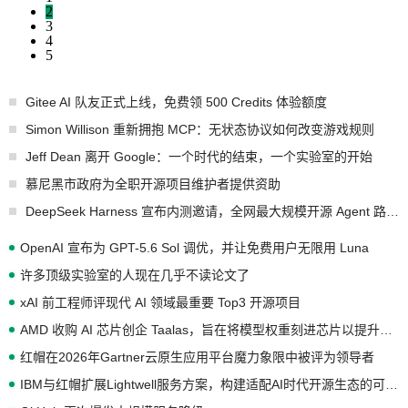
2
3
4
5
Gitee AI 队友正式上线，免费领 500 Credits 体验额度
Simon Willison 重新拥抱 MCP：无状态协议如何改变游戏规则
Jeff Dean 离开 Google：一个时代的结束，一个实验室的开始
慕尼黑市政府为全职开源项目维护者提供资助
DeepSeek Harness 宣布内测邀请，全网最大规模开源 Agent 路演现场诞生
OpenAI 宣布为 GPT-5.6 Sol 调优，并让免费用户无限用 Luna
许多顶级实验室的人现在几乎不读论文了
xAI 前工程师评现代 AI 领域最重要 Top3 开源项目
AMD 收购 AI 芯片创企 Taalas，旨在将模型权重刻进芯片以提升推理性能
红帽在2026年Gartner云原生应用平台魔力象限中被评为领导者
IBM与红帽扩展Lightwell服务方案，构建适配AI时代开源生态的可信基础设施