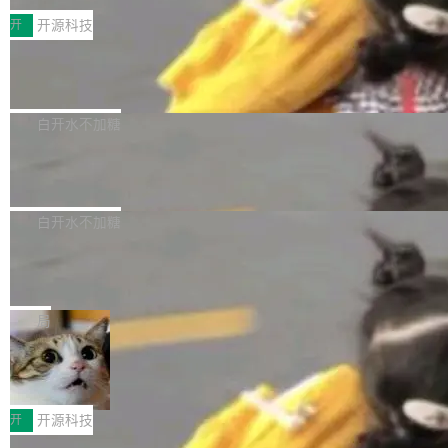
括 epoll（围绕 kqueue 实现）、POSIX 消息队
营、到IAA游戏的“买变一体”正循环、再到联运与
列主板阵容迎来新成员——B850 AORUS ELITE
开
开源科技
列、...
广告协同的全链路经营闭环，以及面向全球市场
X3D。作为面向主流高性能平台打造的全新主板
的出海增长布局。 华为终端云业务商业化销售负
Zadig v5.0 发布：AI 发布专员与 AI 审
产品，B850 AORUS ELITE X3D延续技嘉在X3
查专员上线
责人在开场致辞中表示，游戏开发者的核心诉求
D平台优化上的技术积累，旨在为游戏玩家带来
我们团队这几天最大的卡点不是 AI 写得不够
已不再是“多一个投放渠道”，而是一套能够持续
更稳定、更高效的装机选择。 B850 AORUS ELI
好，是 AI 写得太好了。 好到审查排期从两天的
白开水不加糖
驱动增长的体系。截至目前，搭载HarmonyOS
TE X3D基于AMD AM5平台打造，支持AMD Ry
活儿拖成了五天。PR 一堆起来没人敢合，发布
6的终端设备已突破7000万台，注册开发者数量
zen 9000/8000/7000系列处理器，并针对X3D
Dgraph v25.4.0 发布，具有图形后端的
窗口推了又推。好到合进 main 分支的代码，我
已突破 1100 万。随着鸿蒙生态汇聚越来越多的
原生 GraphQL 数据库
处理器特性进行平台级优化。其搭载X3D鸡血模
们自己都没看完。 这事不是个例。GitLab 调研
Dgraph 是一个水平可扩展的分布式 GraphQL
高质量游戏...
式2.0，可根据不同使用场景释放处理器潜力，
过 1528 名开发者，85% 说 AI 把瓶颈从写代码
数据库，有一个图形后端。作为一个原生的 Gra
白开水不加糖
帮助玩家在游戏与高负载应用中获得更充分的性
转移到了审代码。 写代码有人替你干了。但审代
phQL 数据库，它严格控制数据在磁盘上的排列
能表现。 在核心规格方面，B850 AO...
码、把关发版这两道关，还得靠人肉扛。 V5.0
竹知了：一个零依赖的单文件 HTML，
方式，以优化查询性能和吞吐量，减少集群中的
把儿时竹蝉玩具搬进浏览器
想让 AI 一起盯。
磁盘寻道和网络调用。 Dgraph v25.4.0 现已发
竹知了（zhuzhiliao）是那种小时候路边摊上几
布，具体更新内容包括： feat(zero)：Zero 现
块钱的玩意儿——一根小竹签，一个竹筒，一头
局
支持 --security superflag（token=...;whitelist
系着涂了松香的线。甩起来，竹膜震动，发出“哇
=...），与 Alpha 版本的格式一致，并据此对其
30倍效率升级：解锁医学影像数据要素
——哇”的蝉鸣声。实物越来越难找了，有开发者
价值化的真实路径
管理 HTTP 端点进行授权。 <blockquote> <p>
把它做成了 Web 玩具，放在 zhuzhiliao.imsai.c
完成一例腹部CT影像标注，张医生过去需要约1
<span><strong>警告：</strong>&nbsp;Zero
c 上，并在 GitHub 开源。 玩法很简单：按住屏
20个小时。他必须在数百张连续影像上，一笔一
开
开源科技
的 admin ...
幕画圈，或者直接甩手机。页面会实时显示转速
笔勾画边界，一层一层识别肌肉组织。如今，使