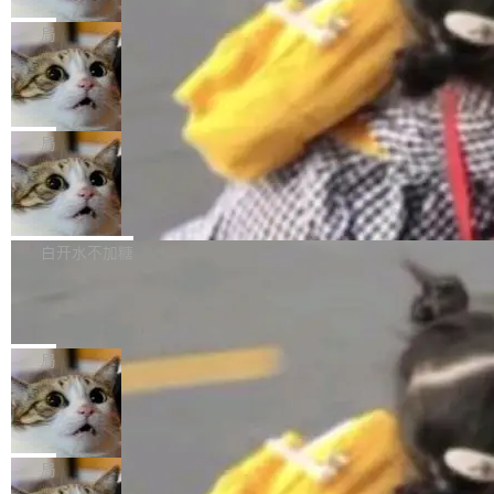
2027 年就能追上美国前沿实验室的水平。 Dela
五年前，David Crawshaw 问过很多软件工程师
频技...
最终并未成功落地，而高额算力消耗持续运行长
ngue 把原因归结为一件事：开放协作。中国的
一个问题：你写过什么给自己用的程序？答案几
局
达 5 个月，公司直到财务对账时才察觉异常。这
AI 开发者在一个共享和协作的生态里加速迭代，
乎都是没有。工程师们整天用别人写的程序写程
意味着一个无人看管的 AI 程序，在近半年时间
而美国模型厂商在"闭门造车"。他的原话是 "buil
DeepSeek Harness 宣布内测邀请，全
序给别人用。偶尔有人自己写个博客系统、智能
里日夜不停地"烧钱"。 复盘显示，...
网最大规模开源 Agent 路演现场诞生
ding in silos"——各自为战，互不通气。 这个判
家居控制、家庭实验室，都算稀奇事。 Crawsh
一条内测招募帖，发出去的时候大概没人想到它
断从他嘴里说出来分量不同。Hugging Face 是
aw 是 Shelley 的作者，一个开源 AI coding age
会变成一场开源 Agent 生态的路演。 8月1日，
局
全球最大的开源 AI 平台，上面跑着上百万个模
nt。他最近在博客上写了一篇文章，核心论点很
DeepSeek Harness 团队负责人崔添翼（tiany
型。谁在开源赛道上领先，...
简单：开发者工具必须开源。 理由不是传统的自
商汤 SenseNova U1.5-Lite-Preview
i）在 X 上发帖： 「如果你是 Agent Harness 相
开源
由软件情怀，而是一个跟 AI agent 直接相关的
关开源项目的开发者，希望参加 DeepSeek Har
商汤科技宣布面向社区开源轻量级统一多模态模
技术判断。 两行 prompt 就能个性化任何软件 C
ness 的内测，可以回复或私信联系我。请附上
型的预览版本 SenseNova U1.5-Lite-Preview。
白开水不加糖
rawshaw 给出了两个 prompt。 第一个： "下载
GitHub id 以及开源代表作。」 DeepSeek 曾在
公告称，SenseNova U1.5-Lite-Preview并非简
某个软件的源码，在本地构建。修改 agent ...
官方招聘信息中写过一条简洁有力的公式：Mod
Ubuntu 将核心系统包从 deb 转成了 s
单的模型规模升级，而是基于 SenseNova U1
nap
el + Harness = Agent。模型负责理解和推理，
的一次系统性迭代，不仅在同一架构中贯通视觉
Ubuntu 正在把又一个核心系统包从 deb 转为 s
Harness 负责把能力落到真实环境中——调用工
理解、推理、生成与编辑，还仅以 8B-MoT 的轻
nap。这次是 hwctl——一个用来检查 Ubuntu
局
具、读写文件、管理上下文、处理错误、完成闭
量大小，将能力推进到4K、更精细的真实质感、
硬件认证状态的命令行工具。 Canonical 工程师
环。崔添翼招人的标...
更复杂的视觉控制和可持续迭代编辑。 相比 U
Dario Amodei 担心新人来 Anthropic
Alan Griffiths 在邮件列表中说得很直白：「hwc
只为金钱，不为使命
1，U1.5-Lite-Preview 在以下方向上带来了显著
tl 是一个 Ubuntu 专有的包，它和它的依赖项都
顶级 AI 研究员在两家公司之间来回跳，中间只
提升： 原生支持4K图像生成； 更精细的局部纹
是 Ubuntu 专有的，不会用在其他发行版上。」
隔了几天。 Lilian Weng 上周刚宣布因健康原因
局
理、细节与真实世界质感； 更准确的中英文文字
所以 deb 版本的受众实际上为零。既然只有 Ub
离开 Thinking Machines Lab，说自己作为联合