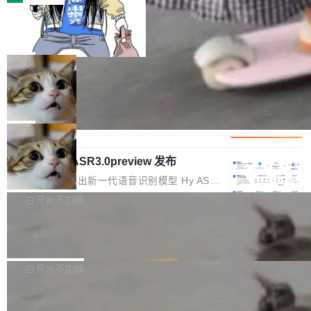
装完即用。 开源地址：Gitee · GitCode · GitHu
体。企业级代码仓库通常包含数十万乃至数百万
b 安装 支持 Java 8+（8~26）、macOS / Linu
一条“删库”命令跑 17 小时，算法工程
个文件，其规模远超单次模型调用可承载的上下
师删光 89TB 数据只为干私活
x / Windows / Harmony PC。 # macOS / Linu
文窗口。随着项目规模的持续扩张与代码历史的
最高人民检察院8月4日公布了一起案件：北京一
x / Harmony PC curl -fsSL https://solon.noea
不断累积，代码仓中的模块关系、接口契约、业
名90后算法工程师王某，为了给自己接的私活腾
局
r.org/solon...
务逻辑等关键信息往往分散于数十乃至数百个文
服务器空间，删光了公司AI游戏部门的全部核心
件之中，形成高度复杂的知识关联网络。传统的
Cloudflare 分享推理优化实践：KV ca
数据。 王某2024年1月入职东城区某科技公司AI
che 量化 + 权重压缩，吞吐量提升 4
代码检索手段（如关键词匹配、目录遍历）仅能
短剧部门，有互联网大厂背景。在公司内部架构
Kimi 和 GLM 是当前最强的大模型系列之一，但
1%，成本降 30%
在语法层面完成文本定位，难以触及代码的语义
调整期间，部门三次通知全员将数据从A集群迁
它们有一个共同的问题：太吃显存了。月之暗面
局
内涵与结构关联，导致开发者使用代码智能体在
移到B集群，王某都回复了"收到"。 他没有迁移
的 Kimi K 系列和智谱的 GLM 都是长上下文、M
理解大规模代码仓时面临显著"代码仓理解"瓶
数据。2024年9月3日下午4点，他使用此前登录
腾讯混元 Hy ASR3.0preview 发布
oE 架构的大模型，好用到让人上瘾，但 GPU 显
颈。 代码仓深度理解服务（以下简称" CodeBas
的账号密码进入A集群，输入了一条被程序员圈
存永远不够用。 Cloudflare 的 Workers AI 团队
腾讯混元正式推出新一代语音识别模型 Hy ASR
e深度理解服务"）是华为云码道（CodeA...
称为"删库跑路"的命令——最高管理员权限、无
一直在跑这些模型的推理。他们在官方博客上发
3.0preview。基于最新一代大语言模型 Hy3 的
白开水不加糖
需确认、强制递归删除。17个小时后，运维人员
了一篇技术文章，详细拆解了三种让大模型在 G
语言理解能力，以及融合了高精度语音识别与深
发现异常并中止进程时，89TB数据已经没了。
PU 上跑得更省、更快的技术手段——KV cache
Pale Moon 34.3.2 发布，苍月浏览器
度语义理解能力，实现了语音识别能力的全面升
删掉的是AI游戏部门的全部开发文件，包括公司
量化、模型权重压缩、以及共享 KV cache 的完
级。 根据介绍，Hy ASR3.0preview 目标在于：
Pale Moon 34.3.2 现已发布，这是一个安全更
自研的多个文生3D和...
整性保护。效果是：吞吐量提升 41%，每 token
让语音识别不再只是听清，而是真正听懂。通过
新和少量网页兼容性修复版本。 Changes/fixe
白开水不加糖
成本降低 30%，精度不变。 FP8 省的不仅是显
先理解你的语境和意图，再把准确的文字直接给
s： 实现了URL.Parse()便捷功能 对浏览器内部
存 KV cache 是推理时最吃显...
到你。从“逐字转写、单点优化”演进为“理解语
PostgreSQL 18/19 新特性深度解读
函数添加了多项边界检查，以避免潜在的越界访