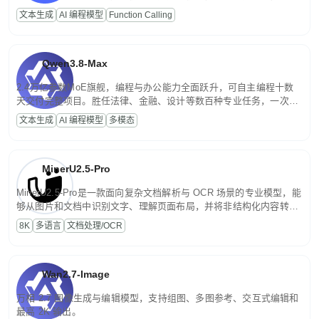
高并发、轻量化任务，适合日常对话、内容创作、基础 RAG、批量
文本生成
AI 编程模型
Function Calling
文案处理等普惠刚需场景。
Qwen3.8-Max
2.4万亿参数MoE旗舰，编程与办公能力全面跃升，可自主编程十数
天交付完整项目。胜任法律、金融、设计等数百种专业任务，一次对
话端到端交付生产级成果。原生视觉理解贯穿规划、执行与验证全流
文本生成
AI 编程模型
多模态
程，支持超长文档与长视频的深度语义解析。长程任务中自主规划与
闭环迭代，持续进化。
MinerU2.5-Pro
MinerU2.5-Pro是一款面向复杂文档解析与 OCR 场景的专业模型，能
够从图片和文档中识别文字、理解页面布局，并将非结构化内容转换
为便于存储、检索和二次处理的结构化结果。
8K
多语言
文档处理/OCR
Wan2.7-Image
万相 2.7 图像生成与编辑模型，支持组图、多图参考、交互式编辑和
最高 2K 输出。