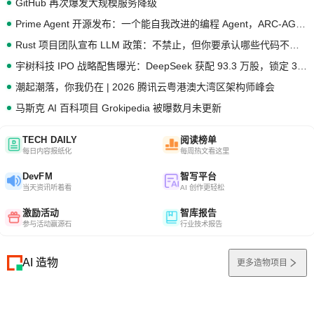
GitHub 再次爆发大规模服务降级
Prime Agent 开源发布：一个能自我改进的编程 Agent，ARC-AGI 3 超越人类专家基线
Rust 项目团队宣布 LLM 政策：不禁止，但你要承认哪些代码不是你写的
宇树科技 IPO 战略配售曝光：DeepSeek 获配 93.3 万股，锁定 36 个月
潮起潮落，你我仍在 | 2026 腾讯云粤港澳大湾区架构师峰会
马斯克 AI 百科项目 Grokipedia 被曝数月未更新
TECH DAILY
阅读榜单
每日内容报纸化
每周热文看这里
DevFM
智写平台
当天资讯听着看
AI 创作更轻松
激励活动
智库报告
参与活动赢源石
行业技术报告
AI 造物
更多造物项目