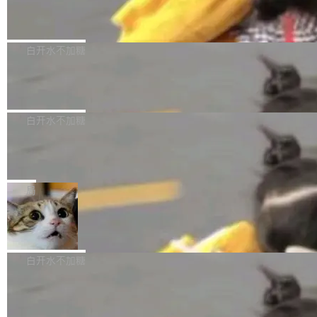
（圈/秒），声音来自真实竹知了录音的 1.72 秒
Apache Dubbo-go v3.3.2 正式发布
用东软飞标医学影像标注平台，同样的工作缩短
采样，无缝循环。音频解码失败时，还有一套合
至4小时，效率提升30倍。 这组数字背后，改变
这个版本面向生产环境，重心在内核稳定性。我
成兜底——锯齿波振荡器模拟脉冲，并联带通共
的不只是速度，而是把医学影像转化为AI能力的
们彻底收敛了旧配置体系，扩展了 Triple 协议与
白开水不加糖
振峰模拟竹膜和筒腔共鸣。 技术细节上，物理引
路径真正打通了。 大型医院积累的影像数据规模
泛化调用能力，加强了应用级元数据和服务治
擎是绳系质点模型：重力、弹性绳（只拉不
庞大，但不能直接用于训练模型。器官、病灶和
Calibre 9.12 发布，功能强大的开源电
理，同时集中修了并发安全、资源泄漏和热路径
推）、空气阻力，1/240 秒定步长积...
子书工具
组织边界，必须由专业医生逐层识别、标记和校
性能问题。
Calibre 开源项目是 Calibre 官方出的电子书管
正，才能成为机器能理解的高质量数据。医学影
理工具。它可以查看，转换，编辑和分类所有主
白开水不加糖
像AI落地最昂贵的环节，不是算法，是专业医生
流格式的电子书。Calibre 是个跨平台软件，可
的时间。 张医生是某三甲医院放射科副主任医
SwiftUI 问世七年了，为什么开发者还
以在 Linux、Windows 和 macOS 上运行。 Cal
师，牵头一项腹部肌肉影像课题。他需要在数百
在骂它？
ibre 9.12 现已正式发布，此次更新内容如下：
Yakov Manshin 发了一期长达 40 分钟的 YouT
张CT影像上完成像素级精细分割，让系统"...
新功能 macOS：在 Connect/Share 按钮中添加
ube 视频，标题是"SwiftUI 七年后：一个平庸的
局
通过 AirDop 共享书籍的功能 Content server：
故事"。视频核心观点很简单：SwiftUI 发布七年
支持可向服务器后端添加新端点的插件 Edit boo
DBeaver 26.1.4 发布
了，仍然像一个永久公测版。 Manshin 从数据
k：Compress images：添加将 GIF 图像转换为
流、布局系统、API 稳定性、性能、跨平台五个
DBeaver 是一个免费开源的通用数据库工具，适
JPEG/WebP 的选项 ToC Editor：添加一个按
维度逐一批判了 SwiftUI。最让人印象深刻的一
用于开发人员和数据库管理员。DBeaver 26.1.4
白开水不加糖
钮，用于对目录中的条目进...
个论据是：苹果官方的 SwiftUI 教程项目 Land
现已发布，具体更新内容包括： AI 助手： <ul st
marks，用最新 Xcode 在最新 macOS 上构建
传音TEX AI语音算法团队斩获MLC-SL
yle="margin-left:0; margin-right:0"> <li><span
M 2026国际挑战赛Task 1亚军
运行，出来的效果是坏的——侧边栏按钮大小不
style="color:#000000">现在可以通过键盘访问
近日，在国际语音领域顶级会议INTERSPEECH