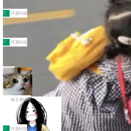
典型案例
计算节点间多种内存类型的高性能通信。 UCL-
近日，工信部科技司公示《2025人工智能应用典
MPComm将作为一种传输引擎接入Mooncake T
型案例入选名单》，深信服“面向企业研发场景的
开
开源科技
ENT，实现零拷贝传输性能提升30%、非零拷贝
开源 AI 编程平台 CoStrict 应用”凭借卓越的技术
传输性能最高提升5倍。UCL-MPComm底层基
深信服AI算力网关入选工信部人工智能
创新与落地成效成功入选。 全链路私有化部署，
应用典型案例！
于自研UCL-Engine通信引擎，后续腾讯网平将
助力企业AI研发安全落地 当前，越来越多企业已
前不久，工业和信息化部正式发布《2025年人工
持续开源更多基于UCL-Engine的高性能通信组
经开始引入 AI Coding 工具，通过调用公有云模
智能应用典型案例名单》，集中展示人工智能在
开
开源科技
件。 腾讯网平团队在UCL-MPComm中实现了一
型或企业内部部署模型提升研发效率。但随着 AI
各领域的应用成果，覆盖技术底座、行业赋能、
个独立于业务线程的全局通信引擎（Engine），
Jeff Dean 离开 Google：一个时代的结
Coding 从个人辅助工具逐步走向团队级、组织
产品应用、支撑保障、专题等五大方向。深信服
并实...
束，一个实验室的开始
级应用，企业在规模化落地过程中，对安全性、
AI算力网关（AI创新平台）成功入选！ 随着各行
Google 员工编号 20。MapReduce 作者之一。
可控性和代码质量提出了更高要求。 首先是数据
各业的Agent走向规模化建设，算力构成形态逐
Bigtable 作者之一。TensorFlow 的作者之一。
局
安全与合规要求。对于大多数普通研发场景，公
渐丰富，用户关注的重点也在发生变化：不只是
Gemini 的架构师。Google 首席科学家。 Jeff D
有云模型能够满足快速试用和效率提升的需求。
🔥 SolonCode v2026.8.4 发布：界面
让AI用起来，还要进一步看清混合算力时代下，
ean 在 Google 工作了 27 年后，宣布离职。 他
但对于金融、能源、医疗等对数据安全要求较...
字体可调、22 种语言、记忆搜索增强
Token花在哪里、算力是否被充分利用，以及持
不是一个人走。一同离开的还有 Sanjay Ghema
打开终端就能上岗的全中文编码智能体，这一轮
续增长的AI成本该如何优化。 深信服AI算力网关
wat（Google 员工编号 23，Jeff Dean 二十多
把「看得清、用母语、记得住」三件事一次补
梅子酒好吃
正是围绕这些实际问题，从Token治理和成本治
年的编程搭档，MapReduce 和 Bigtable 的共同
齐。 SolonCode 是什么 SolonCode 是杭州无
理两个方面，让用户的每一份算力都看得清、管
作者）、Quoc Le（Google 大脑核心成员，Se
让“代码语义理解”深度释放AI Coding
耳科技研发的企业级终端编码智能体——一位全
得住、用得稳、省得下、更安全！ 一、从现在开
价值潜能：华为云码道（CodeArts）
q2Seq 和 DocAI 的共同发明人）以及 Oriol Vin
中文驱动的数字员工，自主理解需求、规划步
一、代码仓深度理解技术的作用与价值 在软件工
始，Token使用一目...
代码仓技术解析
yals（Gemini 联合负责人，AlphaSta...
骤、编写代码。不挑模型、不挑平台，curl 一行
程实践中，代码仓是企业核心知识资产的主要载
开
开源科技