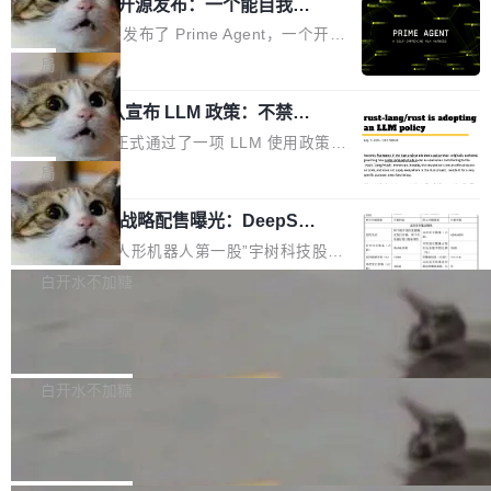
（OHDD：OpenHarmony Hardware Develope
Prime Agent 开源发布：一个能自我改
障无法工作。Pages、Copilot code review、C
进的编程 Agent，ARC-AGI 3 超越人类
r Day）将在杭州启航。活动面向智能硬件产业
opilot coding agent 全部受影响。从检测到完全
Prime Intellect 发布了 Prime Agent，一个开源
专家基线
链企业和开发者，邀请行业专家与资深技术顾
恢复，大约 12 小时。 这是 2026 年 8 月的第六
的编程 Agent Harness，核心设计围绕两个抽
局
问，围绕开源鸿蒙技术能力、设备适配、芯片适
起事故，其中四起与 AI/Copilot 服务相关。 Git
象：Recursive Language Model（RLM）和 C
配、功耗与稳定性调优、兼容性测评及统一互联
Hub 员工 kdaigle 在 HN 讨论中贴出了一组数
Rust 项目团队宣布 LLM 政策：不禁
ontinual Harness。在 ARC-AGI 3 基准测试
等内容展开系统讲解和实战交流，帮助企业进一
止，但你要承认哪些代码不是你写的
据：2025 年全年 10 亿次 commit。现在，每周
上，Prime Agent + Opus 5 的组合达到了 95.
Rust 语言项目正式通过了一项 LLM 使用政策，
步了解开源鸿蒙在智能...
2.75 亿次，全年预计 140 亿次。GitHub...
5% RHAE Best@1，超过了 ARC 报告的人类专
覆盖 rust-lang/rust 单一仓库的代码贡献。这不
局
家基线 95.4%。 不是又一个 coding agent 包装
是项目级别的官方立场，目前由五个团队采纳，
器 Prime Agent 的架构和市面上大多数 coding
宇树科技 IPO 战略配售曝光：DeepSe
但它可能是主流开源项目中关于 AI 辅助贡献最
ek 获配 93.3 万股，锁定 36 个月
agent 有本质区别。大多数 agent harness 的设
细致的一份规则。 政策的核心只有一句话：LLM
8月6日晚间，“人形机器人第一股”宇树科技股份
计是基于早期模型的能力—...
可以用来分析、提炼、审阅、建议，但不能用来
有限公司披露IPO发行价格及战略配售结果，杭
白开水不加糖
创作。 具体来说，LLM 生成的代码可以提交，
州深度求索人工智能基础技术研究有限公司（De
但必须满足五个条件：预先安排、非关键、高质
Docker 29.7.2 发布
epSeek）获配93.3399万股，按150.8元/股发行
量、充分测试、充分审查，并且必须披露。LLM
价格计算，认购金额约1.41亿元，股份锁定期为
Docker 29.7.2 现已发布，具体更新内容如下：
不得生成涉及安全性的关键变更，除非作者本身
36个月。 公告显示，本次宇树科技战略配售对
Bug fixes and enhancements 修复多次传递同
白开水不加糖
就是领域专家。即使如此，政策也"强烈不建
象主要包括长期投资机构、与公司业务具有战略
一环境变量时，docker service create和docker
议"这么做。 对于不披露的情况，审核者可以直
Apache Fluss 毕业成为顶级项目
合作关系或长期合作愿景的大型企业、科创板保
service update会发生 panic 的问题。docker/cl
接关闭 PR，无需解释。 政策作者 Jynn Ne...
荐人跟投子公司，以及公司高级管理人员和核心
i#7145 修复了 Docker Engine 29.7.0 中引入的
今年 7 月，Apache Fluss 的毕业提案在 Apach
员工参与设立的专项资产管理计划。其中，Dee