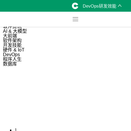
DevOps研发效能
综合
开源资讯
软件资讯
AI & 大模型
大前端
软件架构
开发技能
硬件 & IoT
DevOps
程序人生
数据库
1