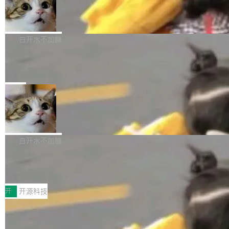
生成与复杂版式组织； 更稳定的图...
untu 用户在用，那用 snap 打包就没什么可纠结
FFmpeg 9.0 发布
创始人的角色「太累了」。几天后，The Inform
的。 从 deb 到 snap 的迁移路径 hwctl 是 rust-
ation 就曝出她将重回 OpenAI，负责递归自我
FFmpeg 9.0 现已发布，包含多项改进。官方更
hwlib 硬件 API 库的一部分，命令行工具负责查
改进方向的研究。她是 Thinking Machines 过
新日志列出的 9.0 版本主要更新内容如下： 扩
白开水不加糖
询 Ubuntu 的硬件认证数据库。...
去一年内第四个离开的联合创始人。 这家由前
展 AMF 色彩转换器 (vf_vpp_amf) 的 HDR 功能
OpenAI CTO Mira Murati 创立的公司，连创始
DeepSeek V4 Flash 单日消耗 8 万亿 t
MP4 muxer 中支持 LCEVC 音轨复用 Playdate
okens 登顶热搜
团队都留不住。 但 Thinking Machines 不是唯
视频编码器和多路复用器 添加 v360_vulkan filt
8 万亿 tokens。一天。一家公司的消耗。 Open
一在人才争夺战中失血的公司。六月，Google
er HE-AAC 960 解码 (DAB+) transpose_cuda
Code 在 X 上发帖：「DeepSeek Flash did 8T
局
连失两员大将：Noam Shazeer 去了 Op...
filter 添加 AMF Frame Rate Converter (vf_frc
tokens on August 1st. 5T of free usage + 3T
_amf) filter SMPTE 2094-50 元数据支持和直
NetBSD 11.0 正式发布
on OpenCode Go.」79.8 万次浏览，连带着 #
通 ProRes RAW VideoToolbox 硬件加速器 AP
DeepSeek一天消耗了8万亿# 上了微博热搜——
NetBSD 11.0 现已正式发布，这是 NetBSD 操
V ...
注意这是 OpenCode 一家的消耗。 OpenCode
作系统的第十八个主要版本。 自 NetBSD 10.1
白开水不加糖
是 Anomaly 出品的 AI 编程工具，套餐 10 美元/
以来的变化 更新亮点： 新增对 RISC-V 处理器
月。用户交了 10 美元，就能用 DeepSeek Flas
2026 ChinaJoy鸿蒙游戏增长臻享会举
架构的支持。NetBSD 11.0 是首个支持 64 位 R
办，鲸鸿动能系统呈现游戏行业解决方
h 随便写代码，按网友说法：「怎么使劲用也用
ISC-V 平台的稳定版本，涵盖一系列基于 StarFi
8月1日，2026 ChinaJoy期间，鸿蒙游戏增长臻
案
不完。」5T 来自免费额度，3T 来自 Go...
ve JH71XX 的设备，例如 VisionFive 2、PINE
享会在上海举办。鸿蒙生态的全场景智慧营销平
开
开源科技
64 STAR64，以及 QEMU。 增强了对 POSIX.1
台鲸鸿动能协同华为游戏中心，面向游戏行业开
-2024 和 C23 编程接口标准的兼容性。 compat
技嘉X3D系列再添新成员 B850 AORU
发者及生态伙伴，系统呈现了平台在游戏领域的
S ELITE X3D主板强化性能体验
_linux(8) 增强了对 Linux 系统调用的支持，包
完整能力版图——从IAP高价值用户的全周期经
面向AMD Ryzen X3D处理器玩家，技嘉X3D系