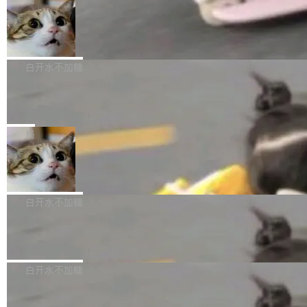
l 迁移或唤醒时，新宿主从 S3 恢复 SQLite 数据
te 17 Pro、OPPO K15，要么是vivo X300 E这
本控制系统。目前处于 Early Access 阶段。 De
库继续执行。存储库是持久化的唯一真相...
样的次旗舰。 Galaxy Z Fold8 Ultra / Z Fold8 /
SpaceXAI 单季资本开支达 183 亿美元
ltaDB 的核心思路直接写在 landing page 最显
Z Flip8三款折叠屏新机均在7月22日发布，且全
眼的位置：「Software is made between com
根据风险投资人Tomer Tunguz 博客（VC 分
部搭载骁龙8 Elite Gen5 for Galaxy，它们本该
mits」——软件是在 commit 之间写出来的。git
析）披露的最新分析与第二季度业绩报告，Spac
白开水不加糖
是7月性...
只记录了你提交的最终状态，但真正的工作过程
eXAI在上个季度的总资本支出飙升至183.7亿美
——打字、删改、试错、agent 对话——都在 co
Meta 发布终端编程 Agent“Muse Cod
元。其中，绝大部分资金被直接用于 AI 领域，
e” 和 Muse Spark 1.2 模型
mmit 之间的空隙里丢失了。 DeltaDB 要做的就
金额高达158.3亿美元，这一单项投入已经逼近
Meta 今天发布了两款 AI 产品：Muse Code，
是把这段空隙补上。 回退到任何一次编辑：Delt
微软同期总资本开支的四成。 与亚马逊、Alpha
一个在终端里运行的编程 agent；Muse Spark
局
aDB 捕获 commit 之间的每一次操作，...
bet、微软以及 Meta 等传统科技巨头相比，Spa
1.2，驱动这个 agent 的新模型。一句话概括：
ceXAI的资金消耗速度尤为引人瞩目。然而，支
美团开源 LoHoSearch，用知识图谱校
你可以用 curl -fsSL https://dev.meta.ai/install.
准 AI 能力认知
撑庞大支出的资金来源却呈现出截然不同的面
sh | bash 安装一个能在大项目里自动规划、写
机器出题的前提，是让机器拥有全局视野。整个
貌。数据显示，微软和 Meta 主要依托充沛的经
代码、验证结果的 AI 终端工具。 据介绍，Muse
构建流程可以分为四个环节：建图 → 控制难度
白开水不加糖
营现金流来覆盖资本开支，其资本支出覆盖率分
Code 是 Meta 的编程 agent 产品。它和市场上
→ 质量把关 → 数据概览。
别达到155% 和106%;而SpaceXAI的经营现金
已有的终端编程 agent 在设计理念上有几个明显
腾讯开源 UCL-MPComm 通信库
流仅能覆盖资本开支的12...
的差异点。 异步后台 agent：Muse Code 有一
腾讯网平团队宣布开源了 UCL-MPComm 通信
个主 agent 循环，外加一组后台 agent。这些后
库，并将作为transport接入Mooncake TENT。
白开水不加糖
台 agent...
该通信库针对AI Memory池化场景的数据传输需
CoStrict入选工信部2025人工智能应用
求进行了深度优化，能够实现数据中心内大规模