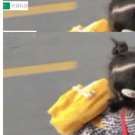
一，界面错位。他说这个问题"两年前就发现了，
AI 聊天功能（添加了一些快捷键）</span></li>
2026卫星活动——第二届多语种对话语音语言模
开
开源科技
至今没变"。 数据流方面，Manshin 指出 SwiftU
<li><span style="color:#000000">新增了始终
型挑战赛 （Multilingual Conversational Speec
I 的属性包装器演进史...
在新 SQL 控制台中打开 AI 生成的脚本的功能</
Qwen3.8-Max 发布，下周开源 Qwen3.
h Language Model Challenge，MLC-SLM）T
8-27B
span></li> <li><span style="color:#000000...
ask 1赛道中，传音TEX AI中心语音算法团队以
千问大模型宣布正式推出 Qwen 家族迄今最强大
自主研发的说话人归属多语种自动语音识别系统
的模型 Qwen3.8-Max，也是其首个 Max 规模
白开水不加糖
取得tcpMER 15.41%的成绩，在全球110支参赛
的开源权重模型。Qwen3.8-Max 的模型权重预
队伍中位列第二。此次突破展现了传音在多语种
计将于开源，彼时也将同步开源 Qwen3.8-27B
语音识别、说话人日志、时间对齐与长音频工程
模型。 根据介绍，Qwen3.8-Max 基于 Qwen 3.
加载更多
化系统等关键方向的系统性技术实力。 本届赛事
5 的架构基础构建，参数规模扩展至 2.4 万亿，
聚焦多语言对话语音模型面临的关键技术挑战，
激活参数95B，支持100万上下文Tokens，在编
共吸引来自全球工业界与学术界的1...
程、办公、科研以及长周期任务等方面实现了全
面提升。它不仅能应对更具挑战性的问题，还能
更可靠地端到端完成复杂任务，输出值得信赖的
成果。 全球开发者都可通过千问 AI 平台获得 Q
wen3.8 的 API 服务：国内每百万 Tok...