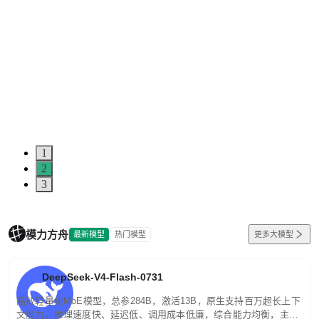
1
2
3
模力方舟
最新模型
热门模型
更多大模型
DeepSeek-V4-Flash-0731
高效轻量化MoE模型，总参284B，激活13B，原生支持百万超长上下
文能力。推理速度快、延迟低、调用成本低廉，综合能力均衡，主打