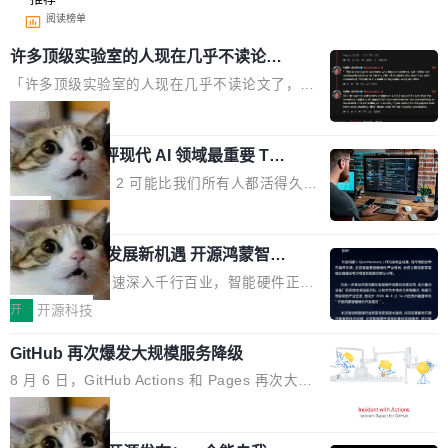
阅读榜单
许多顶级实验室的人现在几乎不读论文
了
「许多顶级实验室的人现在几乎不读论文了，而
且他们认为 ICLR/ICML/NeurIPS 充斥着大量过
局
度宣传和欺诈。」 OpenAI 研究员 Keller Jorda
xAI 前工程师评现代 AI 领域最重要 Top
n 这条推文引发了广泛讨论。他不是在说风凉
3 开源项目
话，他是说出了一个圈内人尽皆知但很少公开捅
Flash Attention 2 可能比我们所有人都活得久。
破的事实。 Jordan 随后补充了一句软化声明：
这句话不是来自某个技术博客，而是出自 Hieu
局
「我不认为这些会议上大部分论文都在过度宣传
Pham 的一条推文。Hieu Pham 是谁？他是 xAI
或造假。问题是，作为读者，如果你筛选出那些
共商智能硬件发展新机遇 开源鸿蒙智能
的早期工程师之一，在 Grok 训练基础设施团队
硬件开发者日杭州站即将举行
看起来最令人兴奋的论文，那它们大部分都是过
工作过。近日他在 X 上发了一条帖子，列出了他
随着万物智联加速深入千行百业，智能硬件正从
度宣传的。」 这才是真正的痛点。不是所有论文
认为现代 AI 领域最重要的三个开源项目。 第一
单点设备迈向智能化、网联化、协同化发展。作
开
开源科技
都有问题，是最吸引眼球的那批论文最有问题。
个名字毫无悬念：Flash Attention 2。 Hieu 的
为面向全场景、跨终端的分布式操作系统，开源
他引用的帖子来自 Mathew Shen，一位 ICLR 2
理由很具体。FA 系列不需要解释，但 FA2 是他
GitHub 再次爆发大规模服务降级
鸿蒙通过统一技术底座和分布式能力，为不同类
026 的读者：「看了篇 ...
认为最重要的一个——复杂度恰到好处，刚好能
型智能设备的开发、连接与互联提供关键支撑，
8 月 6 日，GitHub Actions 和 Pages 再次大规
驱动你去学 CuTe，但还没被那些"邪恶的" Hopp
也为产业链企业探索产品创新与商业增长打开新
模服务降级，Actions 完全不可用超过 5 小时，
局
er++ 优化所淹没，足够容易修改和适配。 更关
的空间。 8月14日，开源鸿蒙智能硬件开发者日
webhook 停发，连自托管 runner 也因调度层故
键的是 FA2 的持久性...