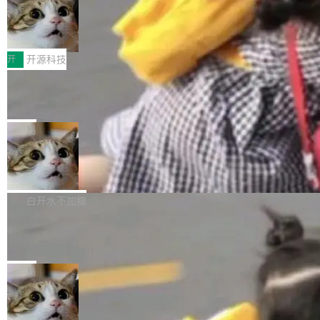
码，而 AI Agent 不需要容器，它们需要的是 Iso
状把 OpenAI 描述成一个系统性地从前东家挖
late。」 容器为什么不合适 容器的问题在于启动
HUAWEI MatePad Edge上架WorkBu
人、套取机密信息的对手。 OpenAI 没发律师
ddy鸿蒙PC版，说话就能干活的AI办公
和销毁都太重了。一个 Agent 要执行的任务可能
函，也没选择庭外沉默。它在官网贴了一篇博
全能AI工作台WorkBuddy鸿蒙PC版上架HUAWE
搭子
只需要几毫秒的 CPU 时间，但容器从冷启动到
文，标题只有六个字：Apple is getting this wro
I MatePad Edge应用市场，直接下载即可使
开
开源科技
就绪要花数秒。如果未来有十...
ng。 然后，它把邮件往来和 iMessage 聊天记
用，与鸿蒙电脑上的体验一致。值得一提的是，
录全贴了出来。 他发错人了 苹果外部律师 Gabr
FFmpeg 9.0 发布：代号“Lei”，以此纪
这是目前市面上唯一支持平板接入WorkBuddy P
念中国开发者雷霄骅
iel Gross 来自 Weil 律所，2 月 23 日下午 5:53
C版的产品，搭载“人机双写”重磅功能——你写
全球知名开源多媒体框架 FFmpeg 今天正式发
给 OpenAI 总法律顾问 Che Chang 发了封邮
你的，AI写AI的，同屏协作互不干扰。一句话让
布了 9.0 版本。这个版本除了带来新一代音视频
局
件，附了一封长信，要求 OpenAI 配合调查前苹
AI帮你干活，现在开启全新体验！ 温馨提示：
处理能力和硬件加速支持之外，还有一个特殊之
果员工带走机密信...
体验WorkBuddy鸿蒙PC版前，请将 HUAWEI M
亚马逊成本失控：AI 写代码烧掉 1215
处：FFmpeg 9.0 的代号是“Lei”。 这个名字，
万元，超预算 860%
atePad Edge 升级至 HarmonyOS 6.1.0.135S
来自中国开发者雷霄骅（Lei Xiaohua）。 对于
外媒近日曝光了亚马逊的多份内部报告显示，AI
P9 patch03及以上版本。 *升级路径：设置 > 搜
很多中国音视频开发者而言，这个名字并不陌
导致公司在多个项目上超支。《金融时报》报道
白开水不加糖
索“软件更新” > 检查更新，即可搜索新版本，下
生。十年前，他通过大量中文技术文章、源码分
称，仅一个项目的成本超支就高达 180 万美元
载安装完成升级即可。 没有...
析和开源示例，让一代开发者第一次真正理解 F
Hugging Face CEO 发声：中国正在开
（约合人民币 1215 万元）。 具体来说，一名工
源模型上碾压我们
Fmpeg，也成为很多人进入音视频开发领域的
程师借助 Anthropic 旗下 Claude Sonnet 模型
"他们正在开源模型上碾压我们。" Hugging Fac
“启蒙老师”。 而今年，恰好是雷霄骅离世十周
编写程序，目标是完成电商平台作者信息与商品
e CEO Clément Delangue 在 CNBC 的采访里
局
年。FFmpeg 社区最终选择用一个大版本的名
列表的数据匹配 —— 一项常规的数据处理任
没有拐弯抹角。他说中国正在赢得 AI 竞赛，而
字，留下了这份纪念。 雷霄骅曾是中国传媒大学
务，最终却产生了 180 万美元的账单，实际支出
当 AI agent 把源码变成了最好的扩展系
且按目前的速度，中国 AI 工具预计在今年底或
数字电视技术方向的博士生，长期从事视频、音
统，开发者工具必须开源
超出原定预算 860%。 更令人意外的是，该项目