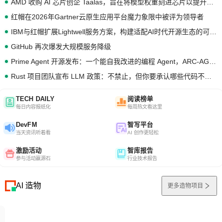
AMD 收购 AI 芯片创企 Taalas，旨在将模型权重刻进芯片以提升推理性能
红帽在2026年Gartner云原生应用平台魔力象限中被评为领导者
IBM与红帽扩展Lightwell服务方案，构建适配AI时代开源生态的可信基础设施
GitHub 再次爆发大规模服务降级
Prime Agent 开源发布：一个能自我改进的编程 Agent，ARC-AGI 3 超越人类专家基线
Rust 项目团队宣布 LLM 政策：不禁止，但你要承认哪些代码不是你写的
TECH DAILY
阅读榜单
每日内容报纸化
每周热文看这里
DevFM
智写平台
当天资讯听着看
AI 创作更轻松
激励活动
智库报告
参与活动赢源石
行业技术报告
AI 造物
更多造物项目