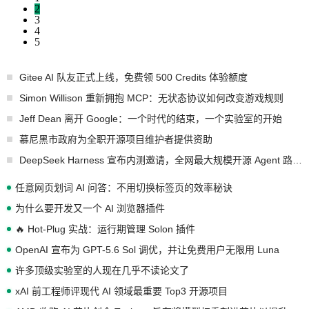
2
3
4
5
Gitee AI 队友正式上线，免费领 500 Credits 体验额度
Simon Willison 重新拥抱 MCP：无状态协议如何改变游戏规则
Jeff Dean 离开 Google：一个时代的结束，一个实验室的开始
慕尼黑市政府为全职开源项目维护者提供资助
DeepSeek Harness 宣布内测邀请，全网最大规模开源 Agent 路演现场诞生
任意网页划词 AI 问答：不用切换标签页的效率秘诀
为什么要开发又一个 AI 浏览器插件
🔥 Hot-Plug 实战：运行期管理 Solon 插件
OpenAI 宣布为 GPT-5.6 Sol 调优，并让免费用户无限用 Luna
许多顶级实验室的人现在几乎不读论文了
xAI 前工程师评现代 AI 领域最重要 Top3 开源项目