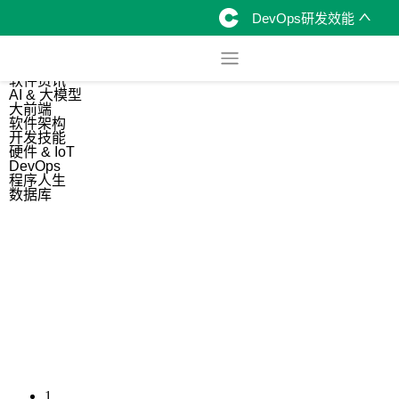
DevOps研发效能
综合
开源资讯
软件资讯
AI & 大模型
大前端
软件架构
开发技能
硬件 & IoT
DevOps
程序人生
数据库
1