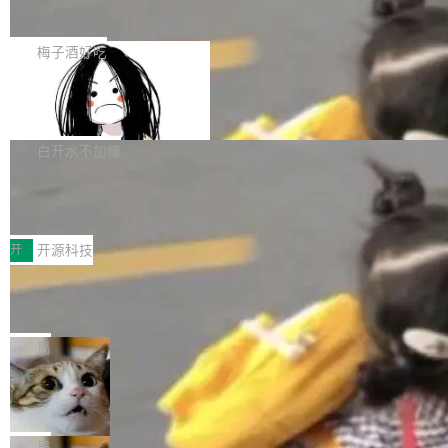
展开启新的篇章。
滞，过去三个月内没有任何条目完成更新，用户
如果你在 Spring Boot 里做过国际化，流程大概
提交的编辑请求也长期处于待处理状态。 Groki
是这样的：配 MessageSource 的 Bean、写 R
梅子酒好吃
pedia 于去年底上线，定位为由人工智能生成内
eloadableResourceBundleMessageSource、
容的百科平台，被马斯克视为传统众包百科网站
Apache Doris 4.1 全面增强 Iceberg：
声明 LocaleResolver、注册 LocaleChangeInt
支持 UPDATE、MERGE INTO 与 Iceb
维基百科的替代方案。Lawfare 调查发现，无论
erceptor…五六步之后才能看到第一行翻译文
Apache Doris 4.1 要补齐的，正是缺失的那一
erg V3
热门页面还是低关注度页面，均未出现近期更
本。 Solon 换了个方式。整个 i18n 模块围绕三
半。在已有查询能力的基础上，Doris 进一步支
白开水不加糖
新，相关问题并非局限于特定领域，而是在不同
个解析器、一个注解、一个工具类展开——没有
持了 UPDATE、DELETE、MERGE INTO 等数
主题和访问量页面中普遍存在。 调查人员最初认
XML、没有拦截器注册、没有样板配置。 资源
Testin XAgent：CIO智能测试落地指南
据修改操作、完整的表结构管理与分区演进，以
为，Grokipedia可能只是限...
文件的约定 把文件放到 resources/i18n/ 下： r
及 rewrite_data_files、expire_snapshots 等日
7月30日，TiD2026质量竞争力大会在北京中关
esources/i18n/messages.properties ...
常维护操作，并完整支持 Iceberg V3 格式。
村国家自主创新示范区会议中心开幕。本届大会
开
开源科技
由中关村智联软件服务业质量创新联盟主办，以
让非法状态不可表示：一篇关于 ADT
“智构可信·质创未来——AI原生时代的质量新范
的帖子在 Reddit 火了
式”为主题，直面AI从实验室走向规模化产业落地
有一种东西，一旦用过就回不去了。Alex Fedos
的核心质量命题。会上，《2026智能研发生产力
eev 管它叫"软件设计的基石"。 他说的东西不新
局
工具选型手册》发布，Testin云测的Testin XAge
鲜——代数数据类型（ADT），尤其是和类型
Cloudflare 开源内部企业 AI 平台 Clou
nt智能测试系统入选AI测试领域代表产品。对CI
（sum type）。但他说清楚了一件事：这不是类
dflare OS
O而言，这提示了一个转变：AI测试正在从效率
型系统的学术体操，是日常编码的思维方式。 文
Cloudflare 发布了一个开源项目 Cloudflare O
工具升级为企业的质量基础设施。 CIO面对的新
章从一个简单的例子切入。一个网站的深色主题
S。如果你只看官方博客，你会觉得这是又一
局