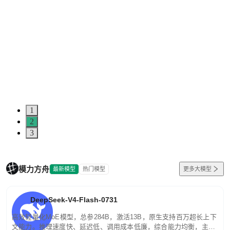
1
2
3
模力方舟
最新模型
热门模型
更多大模型
DeepSeek-V4-Flash-0731
高效轻量化MoE模型，总参284B，激活13B，原生支持百万超长上下
文能力。推理速度快、延迟低、调用成本低廉，综合能力均衡，主打