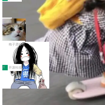
件。 腾讯网平团队在UCL-MPComm中实现了一
型或企业内部部署模型提升研发效率。但随着 AI
各领域的应用成果，覆盖技术底座、行业赋能、
个独立于业务线程的全局通信引擎（Engine），
Coding 从个人辅助工具逐步走向团队级、组织
Jeff Dean 离开 Google：一个时代的结
产品应用、支撑保障、专题等五大方向。深信服
并实...
束，一个实验室的开始
级应用，企业在规模化落地过程中，对安全性、
AI算力网关（AI创新平台）成功入选！ 随着各行
Google 员工编号 20。MapReduce 作者之一。
可控性和代码质量提出了更高要求。 首先是数据
各业的Agent走向规模化建设，算力构成形态逐
Bigtable 作者之一。TensorFlow 的作者之一。
局
安全与合规要求。对于大多数普通研发场景，公
渐丰富，用户关注的重点也在发生变化：不只是
Gemini 的架构师。Google 首席科学家。 Jeff D
有云模型能够满足快速试用和效率提升的需求。
让AI用起来，还要进一步看清混合算力时代下，
🔥 SolonCode v2026.8.4 发布：界面
ean 在 Google 工作了 27 年后，宣布离职。 他
但对于金融、能源、医疗等对数据安全要求较...
字体可调、22 种语言、记忆搜索增强
Token花在哪里、算力是否被充分利用，以及持
不是一个人走。一同离开的还有 Sanjay Ghema
打开终端就能上岗的全中文编码智能体，这一轮
续增长的AI成本该如何优化。 深信服AI算力网关
wat（Google 员工编号 23，Jeff Dean 二十多
把「看得清、用母语、记得住」三件事一次补
梅子酒好吃
正是围绕这些实际问题，从Token治理和成本治
年的编程搭档，MapReduce 和 Bigtable 的共同
齐。 SolonCode 是什么 SolonCode 是杭州无
理两个方面，让用户的每一份算力都看得清、管
作者）、Quoc Le（Google 大脑核心成员，Se
让“代码语义理解”深度释放AI Coding
耳科技研发的企业级终端编码智能体——一位全
得住、用得稳、省得下、更安全！ 一、从现在开
价值潜能：华为云码道（CodeArts）
q2Seq 和 DocAI 的共同发明人）以及 Oriol Vin
中文驱动的数字员工，自主理解需求、规划步
一、代码仓深度理解技术的作用与价值 在软件工
始，Token使用一目...
代码仓技术解析
yals（Gemini 联合负责人，AlphaSta...
骤、编写代码。不挑模型、不挑平台，curl 一行
程实践中，代码仓是企业核心知识资产的主要载
开
开源科技
装完即用。 开源地址：Gitee · GitCode · GitHu
体。企业级代码仓库通常包含数十万乃至数百万
b 安装 支持 Java 8+（8~26）、macOS / Linu
个文件，其规模远超单次模型调用可承载的上下
x / Windows / Harmony PC。 # macOS / Linu
文窗口。随着项目规模的持续扩张与代码历史的
x / Harmony PC curl -fsSL https://solon.noea
不断累积，代码仓中的模块关系、接口契约、业
r.org/solon...
务逻辑等关键信息往往分散于数十乃至数百个文
件之中，形成高度复杂的知识关联网络。传统的