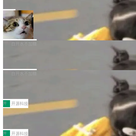
e” 和 Muse Spark 1.2 模型
mmit 之间的空隙里丢失了。 DeltaDB 要做的就
金额高达158.3亿美元，这一单项投入已经逼近
Meta 今天发布了两款 AI 产品：Muse Code，
是把这段空隙补上。 回退到任何一次编辑：Delt
微软同期总资本开支的四成。 与亚马逊、Alpha
一个在终端里运行的编程 agent；Muse Spark
局
aDB 捕获 commit 之间的每一次操作，...
bet、微软以及 Meta 等传统科技巨头相比，Spa
1.2，驱动这个 agent 的新模型。一句话概括：
ceXAI的资金消耗速度尤为引人瞩目。然而，支
美团开源 LoHoSearch，用知识图谱校
你可以用 curl -fsSL https://dev.meta.ai/install.
准 AI 能力认知
撑庞大支出的资金来源却呈现出截然不同的面
sh | bash 安装一个能在大项目里自动规划、写
机器出题的前提，是让机器拥有全局视野。整个
貌。数据显示，微软和 Meta 主要依托充沛的经
代码、验证结果的 AI 终端工具。 据介绍，Muse
构建流程可以分为四个环节：建图 → 控制难度
白开水不加糖
营现金流来覆盖资本开支，其资本支出覆盖率分
Code 是 Meta 的编程 agent 产品。它和市场上
→ 质量把关 → 数据概览。
别达到155% 和106%;而SpaceXAI的经营现金
腾讯开源 UCL-MPComm 通信库
已有的终端编程 agent 在设计理念上有几个明显
流仅能覆盖资本开支的12...
的差异点。 异步后台 agent：Muse Code 有一
腾讯网平团队宣布开源了 UCL-MPComm 通信
个主 agent 循环，外加一组后台 agent。这些后
库，并将作为transport接入Mooncake TENT。
白开水不加糖
台 agent...
该通信库针对AI Memory池化场景的数据传输需
CoStrict入选工信部2025人工智能应用
求进行了深度优化，能够实现数据中心内大规模
典型案例
计算节点间多种内存类型的高性能通信。 UCL-
近日，工信部科技司公示《2025人工智能应用典
MPComm将作为一种传输引擎接入Mooncake T
型案例入选名单》，深信服“面向企业研发场景的
开
开源科技
ENT，实现零拷贝传输性能提升30%、非零拷贝
开源 AI 编程平台 CoStrict 应用”凭借卓越的技术
传输性能最高提升5倍。UCL-MPComm底层基
深信服AI算力网关入选工信部人工智能
创新与落地成效成功入选。 全链路私有化部署，
应用典型案例！
于自研UCL-Engine通信引擎，后续腾讯网平将
助力企业AI研发安全落地 当前，越来越多企业已
前不久，工业和信息化部正式发布《2025年人工
持续开源更多基于UCL-Engine的高性能通信组
经开始引入 AI Coding 工具，通过调用公有云模
智能应用典型案例名单》，集中展示人工智能在
开
开源科技