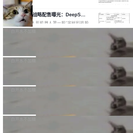
5% RHAE Best@1，超过了 ARC 报告的人类专
覆盖 rust-lang/rust 单一仓库的代码贡献。这不
局
家基线 95.4%。 不是又一个 coding agent 包装
是项目级别的官方立场，目前由五个团队采纳，
宇树科技 IPO 战略配售曝光：DeepSe
器 Prime Agent 的架构和市面上大多数 coding
但它可能是主流开源项目中关于 AI 辅助贡献最
ek 获配 93.3 万股，锁定 36 个月
agent 有本质区别。大多数 agent harness 的设
细致的一份规则。 政策的核心只有一句话：LLM
8月6日晚间，“人形机器人第一股”宇树科技股份
计是基于早期模型的能力—...
可以用来分析、提炼、审阅、建议，但不能用来
有限公司披露IPO发行价格及战略配售结果，杭
白开水不加糖
创作。 具体来说，LLM 生成的代码可以提交，
州深度求索人工智能基础技术研究有限公司（De
但必须满足五个条件：预先安排、非关键、高质
Docker 29.7.2 发布
epSeek）获配93.3399万股，按150.8元/股发行
量、充分测试、充分审查，并且必须披露。LLM
价格计算，认购金额约1.41亿元，股份锁定期为
Docker 29.7.2 现已发布，具体更新内容如下：
不得生成涉及安全性的关键变更，除非作者本身
36个月。 公告显示，本次宇树科技战略配售对
Bug fixes and enhancements 修复多次传递同
白开水不加糖
就是领域专家。即使如此，政策也"强烈不建
象主要包括长期投资机构、与公司业务具有战略
一环境变量时，docker service create和docker
议"这么做。 对于不披露的情况，审核者可以直
合作关系或长期合作愿景的大型企业、科创板保
Apache Fluss 毕业成为顶级项目
service update会发生 panic 的问题。docker/cl
接关闭 PR，无需解释。 政策作者 Jynn Ne...
荐人跟投子公司，以及公司高级管理人员和核心
i#7145 修复了 Docker Engine 29.7.0 中引入的
今年 7 月，Apache Fluss 的毕业提案在 Apach
员工参与设立的专项资产管理计划。其中，Dee
一个回归问题，该问题导致拉取镜像时会拒绝包
e 孵化器项目管理委员会（IPMC）投票中获得
白开水不加糖
pSeek作为与宇树科技具备战略合作关系的企
含绝对 hardlink 目标的镜像（此类镜像由某些镜
全票通过，随后获 Apache 软件基金会董事会批
业，获配股份数量占本次发行数量的2.31%。 除
像构建工具生成）。moby/moby#53305 修复了
马斯克 AI 百科项目 Grokipedia 被曝数
准。今天，Apache 软件基金会正式宣布 Apach
DeepSeek外，腾讯旗下上海启善投资有限公司
月未更新
Docker Engine 29.7.0 中引入的一个回归问
e Fluss 孵化毕业，成为 Apache 顶级项目（TL
埃隆·马斯克推出的AI百科项目 Grokipedia 被曝
获配9...
题，该问题可能导致在旧版 Linux 内核...
P）！这一里程碑不仅标志着 Fluss 迈入新的发
长期停止内容更新，未能实现其作为“AI版维基百
白开水不加糖
展阶段，也将进一步推动流式存储、实时湖仓与
科”替代品的目标。 据 Lawfare 最新调查，自今
AI 数据基础加速融合，为实时数据基础设施的发
Solon I18n：三种解析器，零样板代码
年4月以来，Grokipedia 页面更新功能基本停