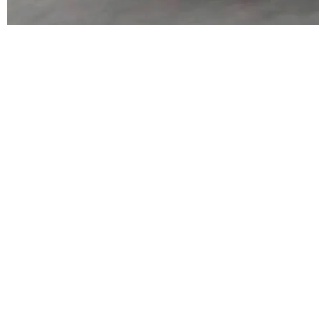
代码检索手段（如关键词匹配、目录遍历）仅能
在语法层面完成文本定位，难以触及代码的语义
©OSCHINA(OSChina.NET)
京ICP备2025119063号
内涵与结构关联，导致开发者使用代码智能体在
理解大规模代码仓时面临显著"代码仓理解"瓶
颈。 代码仓深度理解服务（以下简称" CodeBas
e深度理解服务"）是华为云码道（CodeA...