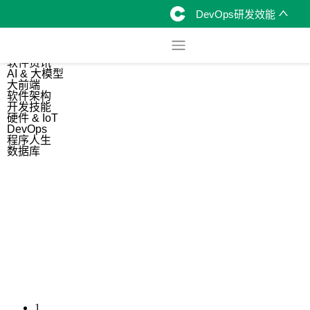
DevOps研发效能
综合
开源资讯
软件资讯
AI & 大模型
大前端
软件架构
开发技能
硬件 & IoT
DevOps
程序人生
数据库
1