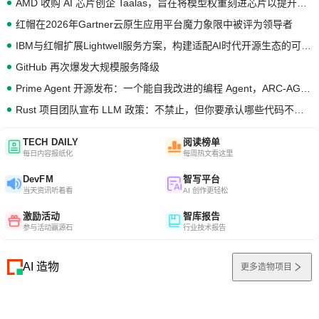
AMD 收购 AI 芯片创企 Taalas，旨在将模型权重刻进芯片以提升推理性能
红帽在2026年Gartner云原生应用平台魔力象限中被评为领导者
IBM与红帽扩展Lightwell服务方案，构建适配AI时代开源生态的可信基础设施
GitHub 再次爆发大规模服务降级
Prime Agent 开源发布：一个能自我改进的编程 Agent，ARC-AGI 3 超越人类专家基线
Rust 项目团队宣布 LLM 政策：不禁止，但你要承认哪些代码不是你写的
TECH DAILY
阅读榜单
每日内容报纸化
每周热文看这里
DevFM
智写平台
当天资讯听着看
AI 创作更轻松
激励活动
智库报告
参与活动赢源石
行业技术报告
AI 造物
更多造物项目