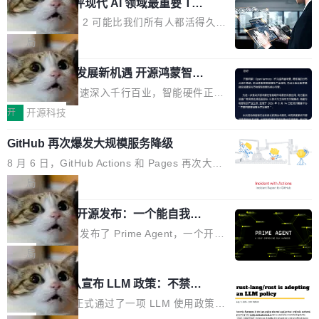
业化营销服务的需求从未如此迫切。 但市场扩容
xAI 前工程师评现代 AI 领域最重要 Top
n 这条推文引发了广泛讨论。他不是在说风凉
巧机身有效提升市面主流标准A...
3 开源项目
的同时,服务商的竞争逻辑正在改变。2026年Top
话，他是说出了一个圈内人尽皆知但很少公开捅
Flash Attention 2 可能比我们所有人都活得久。
Agency年度合辑的观察指出,“产品”这个离消费
破的事实。 Jordan 随后补充了一句软化声明：
这句话不是来自某个技术博客，而是出自 Hieu
局
者最近的载体,在整个品牌营销层面的权重显著变
「我不认为这些会议上大部分论文都在过度宣传
Pham 的一条推文。Hieu Pham 是谁？他是 xAI
高了。全域营销服务商的竞争正在从规模转向深
或造假。问题是，作为读者，如果你筛选出那些
共商智能硬件发展新机遇 开源鸿蒙智能
的早期工程师之一，在 Grok 训练基础设施团队
度,案例厚度、全域覆盖、多线协同...
硬件开发者日杭州站即将举行
看起来最令人兴奋的论文，那它们大部分都是过
工作过。近日他在 X 上发了一条帖子，列出了他
随着万物智联加速深入千行百业，智能硬件正从
度宣传的。」 这才是真正的痛点。不是所有论文
认为现代 AI 领域最重要的三个开源项目。 第一
单点设备迈向智能化、网联化、协同化发展。作
开
开源科技
都有问题，是最吸引眼球的那批论文最有问题。
个名字毫无悬念：Flash Attention 2。 Hieu 的
为面向全场景、跨终端的分布式操作系统，开源
他引用的帖子来自 Mathew Shen，一位 ICLR 2
理由很具体。FA 系列不需要解释，但 FA2 是他
GitHub 再次爆发大规模服务降级
鸿蒙通过统一技术底座和分布式能力，为不同类
026 的读者：「看了篇 ...
认为最重要的一个——复杂度恰到好处，刚好能
型智能设备的开发、连接与互联提供关键支撑，
8 月 6 日，GitHub Actions 和 Pages 再次大规
驱动你去学 CuTe，但还没被那些"邪恶的" Hopp
也为产业链企业探索产品创新与商业增长打开新
模服务降级，Actions 完全不可用超过 5 小时，
局
er++ 优化所淹没，足够容易修改和适配。 更关
的空间。 8月14日，开源鸿蒙智能硬件开发者日
webhook 停发，连自托管 runner 也因调度层故
键的是 FA2 的持久性...
（OHDD：OpenHarmony Hardware Develope
Prime Agent 开源发布：一个能自我改
障无法工作。Pages、Copilot code review、C
进的编程 Agent，ARC-AGI 3 超越人类
r Day）将在杭州启航。活动面向智能硬件产业
opilot coding agent 全部受影响。从检测到完全
Prime Intellect 发布了 Prime Agent，一个开源
专家基线
链企业和开发者，邀请行业专家与资深技术顾
恢复，大约 12 小时。 这是 2026 年 8 月的第六
的编程 Agent Harness，核心设计围绕两个抽
局
问，围绕开源鸿蒙技术能力、设备适配、芯片适
起事故，其中四起与 AI/Copilot 服务相关。 Git
象：Recursive Language Model（RLM）和 C
配、功耗与稳定性调优、兼容性测评及统一互联
Rust 项目团队宣布 LLM 政策：不禁
Hub 员工 kdaigle 在 HN 讨论中贴出了一组数
ontinual Harness。在 ARC-AGI 3 基准测试
等内容展开系统讲解和实战交流，帮助企业进一
止，但你要承认哪些代码不是你写的
据：2025 年全年 10 亿次 commit。现在，每周
上，Prime Agent + Opus 5 的组合达到了 95.
Rust 语言项目正式通过了一项 LLM 使用政策，
步了解开源鸿蒙在智能...
2.75 亿次，全年预计 140 亿次。GitHub...