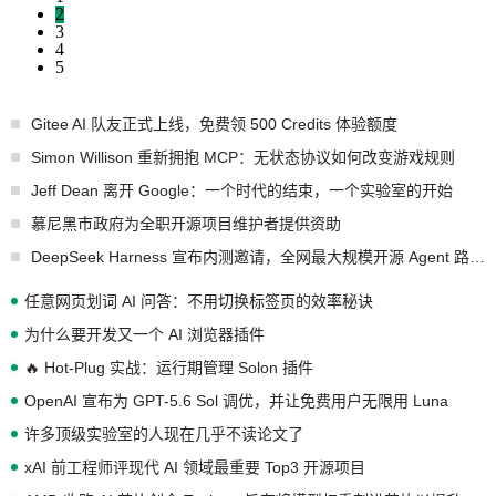
2
3
4
5
Gitee AI 队友正式上线，免费领 500 Credits 体验额度
Simon Willison 重新拥抱 MCP：无状态协议如何改变游戏规则
Jeff Dean 离开 Google：一个时代的结束，一个实验室的开始
慕尼黑市政府为全职开源项目维护者提供资助
DeepSeek Harness 宣布内测邀请，全网最大规模开源 Agent 路演现场诞生
任意网页划词 AI 问答：不用切换标签页的效率秘诀
为什么要开发又一个 AI 浏览器插件
🔥 Hot-Plug 实战：运行期管理 Solon 插件
OpenAI 宣布为 GPT-5.6 Sol 调优，并让免费用户无限用 Luna
许多顶级实验室的人现在几乎不读论文了
xAI 前工程师评现代 AI 领域最重要 Top3 开源项目