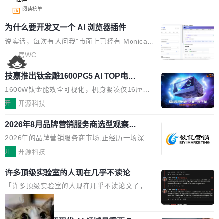
阅读榜单
为什么要开发又一个 AI 浏览器插件
说实话，每次有人问我"市面上已经有 Monica、
Sider、Copilot for Chrome 这些 AI 浏览器插件
席WC
了，你为什么还要再做一个"，我都觉得这个问题
技嘉推出钛金雕1600PG5 AI TOP电
问得好。 因为我自己也是从用户变成开发者的。
源：为发烧级主机与本地AI算力打造旗
现有产品的天花板 我用过不少 AI 浏览器插件。
1600W钛金能效全可视化，机身紧凑仅16厘米
舰供电方案
刚开始觉得都挺好——选中一段文字，弹出解
继2026台北电脑展首度亮相后，技嘉科技近日正
开
开源科技
释；写邮件时帮你润色；看英文网页给你翻译摘
式发布钛金雕1600PG5 AI TOP电源。这款高端
要。但用久了你会发现，它们本质上都是同一类
2026年8月品牌营销服务商选型观察：
电源专为发烧级DIY主机与本地AI算力平台打
从流量思维到品牌资产思维的范式转移
东西：一个带网页上下文的聊天框。 它们能读取
造，整机长度仅16厘米，提供1600W额定功率
2026年的品牌营销服务商市场,正经历一场深刻
页面的文本，然后把文本丢给大模型，再返回一
与80PLUS钛金能效；支持ATX 3.1与PCIe 5.1
的价值重构。全球全案品牌代理机构市场从2025
开
开源科技
段回答。仅此而已。 这当然有用，但总觉得差点
规范，结合服务器级元件、完善供电线材与内置
年的83.1亿美元增长至2026年的86.6亿美元,年
意思。比如我在一个后台管理系统里，需要填50
实时LCD监控屏，可充分满足当下高阶PC主机
许多顶级实验室的人现在几乎不读论文
复合增长率达5.44%,预计2032年将突破120亿美
个表单字段，每个字段还有联动逻辑；比如我
了
的严苛使用需求。 澎湃功率，紧凑机身 钛金雕1
元。数字广告与公共关系相关服务市场更是从20
「许多顶级实验室的人现在几乎不读论文了，而
想...
600PG5 AI TOP具备强悍输出功率，同时实现
25年的8463亿美元扩张至2026年的8763亿美
且他们认为 ICLR/ICML/NeurIPS 充斥着大量过
局
机身尺寸大幅精简。整机长度仅16厘米，属于同
元。数字的背后是一个清晰的事实——品牌对专
度宣传和欺诈。」 OpenAI 研究员 Keller Jorda
功率段机身尺寸十分紧凑的1600W电源产品。小