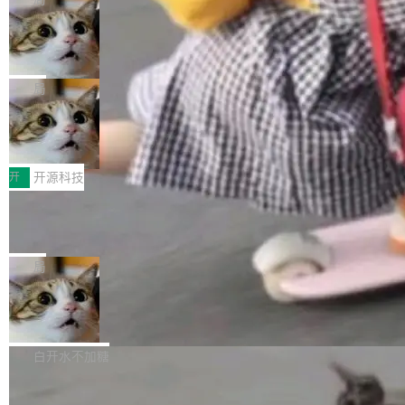
现实 过去两年，CIO们的焦虑清单上多了两项：
设置，如果用布尔值 + 可空字段来表示——bool
个"AI 知识库 + 聊天机器人"——每个大厂都在
一是如何让大模型和智能体应用安全地从PoC走
ean 表示是否可切换，nullable 的默认模式、浅
Deno 团队开源 Celld，可自托管的分
做，没什么新鲜的。 但 Kenton Varda 在 Twitte
向生产，二是如何让测试团队跟得上AI应用...
布式 Durable Objects
色方案、深色方案——会产生大量无意义的组
r 上把事情说清楚了： 今天我们发布了 Cloudfla
Ryan Dahl 领导的 Deno 团队推出了最新开源项
合。方案缺了、配置冲突了、全 null 了。要知道
re OS，一个带连接器的聊天机器人，跟其他所
目 Celld，一个能在自己机器上运行 Cloudflare
局
哪些组合有效，作者说，你得靠"文档、校验、或
有科技公司做的一样。只不过，实际上它不一
Workers 和 Durable Objects 的守护进程。 设
者部落知识"。 换个写法。Rust 的 enum，两个
样。这是 Sandstorm.io 的重制版，我十年前的
鲁大师7月新机性能/流畅/AI榜：vivo夺
计思路很直接：每个对象是一个独立的 SQLite
变体：Switchable...
性能、流畅双第一，三星Galaxy Z系列
那个创业公司。不同的是，这次它构建在 Cloudf
数据库，按名称寻址，复制到你自己的 S3 兼容
2026年7月的手机市场，由于存储等硬件成本暴
新折叠缺席
lare Workers 上——我花了九年时间搭建的平台
存储库里。节点之间只通过这个存储库协调——
增，手机厂商的日子也不好过啊，新机速度明显
开
开源科技
——并且深度集成了 AI。这基本上是我十年秘密
没有控制平面，没有共识协议。每个对象自带一
放缓，因此硝烟味淡了许多。新机参数规格除开
计划的顶峰。 十年前，Ken...
个小型数据库，应用天然按分片构建，单个数据
Zed 推出 DeltaDB，一个记录 commit
高价的三星折叠（三星Galaxy Z Fold8 Ultra / Z
之间所有操作的版本控制系统
库的竞争和爆炸半径问题在设计层面就被消除
Fold8 / Z Flip8）外，其余要么是中低端机器，
Zed 编辑器团队发布了新项目——DeltaDB，一
了。 闲置的 cell 会休眠到几乎不占资源。当 cel
例如iQOO Z11i、REDMI Note 17、REDMI No
个在 git commit 之间记录每一次编辑操作的版
局
l 迁移或唤醒时，新宿主从 S3 恢复 SQLite 数据
te 17 Pro、OPPO K15，要么是vivo X300 E这
本控制系统。目前处于 Early Access 阶段。 De
库继续执行。存储库是持久化的唯一真相...
样的次旗舰。 Galaxy Z Fold8 Ultra / Z Fold8 /
SpaceXAI 单季资本开支达 183 亿美元
ltaDB 的核心思路直接写在 landing page 最显
Z Flip8三款折叠屏新机均在7月22日发布，且全
眼的位置：「Software is made between com
根据风险投资人Tomer Tunguz 博客（VC 分
部搭载骁龙8 Elite Gen5 for Galaxy，它们本该
mits」——软件是在 commit 之间写出来的。git
析）披露的最新分析与第二季度业绩报告，Spac
白开水不加糖
是7月性...
只记录了你提交的最终状态，但真正的工作过程
eXAI在上个季度的总资本支出飙升至183.7亿美
——打字、删改、试错、agent 对话——都在 co
Meta 发布终端编程 Agent“Muse Cod
元。其中，绝大部分资金被直接用于 AI 领域，