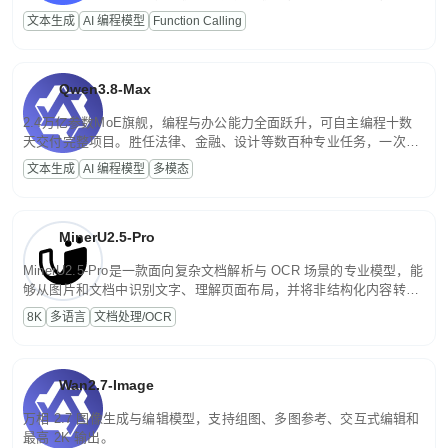
高并发、轻量化任务，适合日常对话、内容创作、基础 RAG、批量
文本生成
AI 编程模型
Function Calling
文案处理等普惠刚需场景。
Qwen3.8-Max
2.4万亿参数MoE旗舰，编程与办公能力全面跃升，可自主编程十数
天交付完整项目。胜任法律、金融、设计等数百种专业任务，一次对
话端到端交付生产级成果。原生视觉理解贯穿规划、执行与验证全流
文本生成
AI 编程模型
多模态
程，支持超长文档与长视频的深度语义解析。长程任务中自主规划与
闭环迭代，持续进化。
MinerU2.5-Pro
MinerU2.5-Pro是一款面向复杂文档解析与 OCR 场景的专业模型，能
够从图片和文档中识别文字、理解页面布局，并将非结构化内容转换
为便于存储、检索和二次处理的结构化结果。
8K
多语言
文档处理/OCR
Wan2.7-Image
万相 2.7 图像生成与编辑模型，支持组图、多图参考、交互式编辑和
最高 2K 输出。