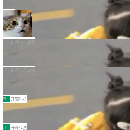
e” 和 Muse Spark 1.2 模型
mmit 之间的空隙里丢失了。 DeltaDB 要做的就
金额高达158.3亿美元，这一单项投入已经逼近
Meta 今天发布了两款 AI 产品：Muse Code，
是把这段空隙补上。 回退到任何一次编辑：Delt
微软同期总资本开支的四成。 与亚马逊、Alpha
一个在终端里运行的编程 agent；Muse Spark
局
aDB 捕获 commit 之间的每一次操作，...
bet、微软以及 Meta 等传统科技巨头相比，Spa
1.2，驱动这个 agent 的新模型。一句话概括：
ceXAI的资金消耗速度尤为引人瞩目。然而，支
美团开源 LoHoSearch，用知识图谱校
你可以用 curl -fsSL https://dev.meta.ai/install.
准 AI 能力认知
撑庞大支出的资金来源却呈现出截然不同的面
sh | bash 安装一个能在大项目里自动规划、写
机器出题的前提，是让机器拥有全局视野。整个
貌。数据显示，微软和 Meta 主要依托充沛的经
代码、验证结果的 AI 终端工具。 据介绍，Muse
构建流程可以分为四个环节：建图 → 控制难度
白开水不加糖
营现金流来覆盖资本开支，其资本支出覆盖率分
Code 是 Meta 的编程 agent 产品。它和市场上
→ 质量把关 → 数据概览。
别达到155% 和106%;而SpaceXAI的经营现金
腾讯开源 UCL-MPComm 通信库
已有的终端编程 agent 在设计理念上有几个明显
流仅能覆盖资本开支的12...
的差异点。 异步后台 agent：Muse Code 有一
腾讯网平团队宣布开源了 UCL-MPComm 通信
个主 agent 循环，外加一组后台 agent。这些后
库，并将作为transport接入Mooncake TENT。
白开水不加糖
台 agent...
该通信库针对AI Memory池化场景的数据传输需
CoStrict入选工信部2025人工智能应用
求进行了深度优化，能够实现数据中心内大规模
典型案例
计算节点间多种内存类型的高性能通信。 UCL-
近日，工信部科技司公示《2025人工智能应用典
MPComm将作为一种传输引擎接入Mooncake T
型案例入选名单》，深信服“面向企业研发场景的
开
开源科技
ENT，实现零拷贝传输性能提升30%、非零拷贝
开源 AI 编程平台 CoStrict 应用”凭借卓越的技术
传输性能最高提升5倍。UCL-MPComm底层基
深信服AI算力网关入选工信部人工智能
创新与落地成效成功入选。 全链路私有化部署，
应用典型案例！
于自研UCL-Engine通信引擎，后续腾讯网平将
助力企业AI研发安全落地 当前，越来越多企业已
前不久，工业和信息化部正式发布《2025年人工
持续开源更多基于UCL-Engine的高性能通信组
经开始引入 AI Coding 工具，通过调用公有云模
智能应用典型案例名单》，集中展示人工智能在
开
开源科技