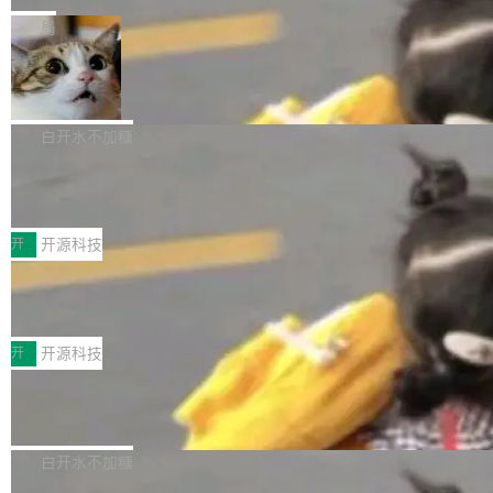
一在人才争夺战中失血的公司。六月，Google
er HE-AAC 960 解码 (DAB+) transpose_cuda
Code 在 X 上发帖：「DeepSeek Flash did 8T
局
连失两员大将：Noam Shazeer 去了 Op...
filter 添加 AMF Frame Rate Converter (vf_frc
tokens on August 1st. 5T of free usage + 3T
_amf) filter SMPTE 2094-50 元数据支持和直
NetBSD 11.0 正式发布
on OpenCode Go.」79.8 万次浏览，连带着 #
通 ProRes RAW VideoToolbox 硬件加速器 AP
DeepSeek一天消耗了8万亿# 上了微博热搜——
NetBSD 11.0 现已正式发布，这是 NetBSD 操
V ...
注意这是 OpenCode 一家的消耗。 OpenCode
作系统的第十八个主要版本。 自 NetBSD 10.1
白开水不加糖
是 Anomaly 出品的 AI 编程工具，套餐 10 美元/
以来的变化 更新亮点： 新增对 RISC-V 处理器
月。用户交了 10 美元，就能用 DeepSeek Flas
2026 ChinaJoy鸿蒙游戏增长臻享会举
架构的支持。NetBSD 11.0 是首个支持 64 位 R
办，鲸鸿动能系统呈现游戏行业解决方
h 随便写代码，按网友说法：「怎么使劲用也用
ISC-V 平台的稳定版本，涵盖一系列基于 StarFi
8月1日，2026 ChinaJoy期间，鸿蒙游戏增长臻
案
不完。」5T 来自免费额度，3T 来自 Go...
ve JH71XX 的设备，例如 VisionFive 2、PINE
享会在上海举办。鸿蒙生态的全场景智慧营销平
开
开源科技
64 STAR64，以及 QEMU。 增强了对 POSIX.1
台鲸鸿动能协同华为游戏中心，面向游戏行业开
-2024 和 C23 编程接口标准的兼容性。 compat
技嘉X3D系列再添新成员 B850 AORU
发者及生态伙伴，系统呈现了平台在游戏领域的
S ELITE X3D主板强化性能体验
_linux(8) 增强了对 Linux 系统调用的支持，包
完整能力版图——从IAP高价值用户的全周期经
面向AMD Ryzen X3D处理器玩家，技嘉X3D系
括 epoll（围绕 kqueue 实现）、POSIX 消息队
营、到IAA游戏的“买变一体”正循环、再到联运与
列主板阵容迎来新成员——B850 AORUS ELITE
开
开源科技
列、...
广告协同的全链路经营闭环，以及面向全球市场
X3D。作为面向主流高性能平台打造的全新主板
的出海增长布局。 华为终端云业务商业化销售负
Zadig v5.0 发布：AI 发布专员与 AI 审
产品，B850 AORUS ELITE X3D延续技嘉在X3
查专员上线
责人在开场致辞中表示，游戏开发者的核心诉求
D平台优化上的技术积累，旨在为游戏玩家带来
我们团队这几天最大的卡点不是 AI 写得不够
已不再是“多一个投放渠道”，而是一套能够持续
更稳定、更高效的装机选择。 B850 AORUS ELI
好，是 AI 写得太好了。 好到审查排期从两天的
白开水不加糖
驱动增长的体系。截至目前，搭载HarmonyOS
TE X3D基于AMD AM5平台打造，支持AMD Ry
活儿拖成了五天。PR 一堆起来没人敢合，发布