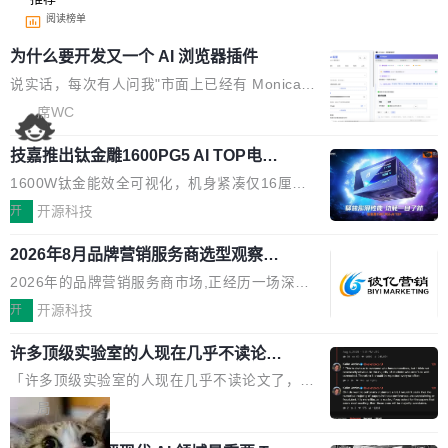
阅读榜单
为什么要开发又一个 AI 浏览器插件
说实话，每次有人问我"市面上已经有 Monica、
Sider、Copilot for Chrome 这些 AI 浏览器插件
席WC
了，你为什么还要再做一个"，我都觉得这个问题
技嘉推出钛金雕1600PG5 AI TOP电
问得好。 因为我自己也是从用户变成开发者的。
源：为发烧级主机与本地AI算力打造旗
现有产品的天花板 我用过不少 AI 浏览器插件。
1600W钛金能效全可视化，机身紧凑仅16厘米
舰供电方案
刚开始觉得都挺好——选中一段文字，弹出解
继2026台北电脑展首度亮相后，技嘉科技近日正
开
开源科技
释；写邮件时帮你润色；看英文网页给你翻译摘
式发布钛金雕1600PG5 AI TOP电源。这款高端
要。但用久了你会发现，它们本质上都是同一类
2026年8月品牌营销服务商选型观察：
电源专为发烧级DIY主机与本地AI算力平台打
从流量思维到品牌资产思维的范式转移
东西：一个带网页上下文的聊天框。 它们能读取
造，整机长度仅16厘米，提供1600W额定功率
2026年的品牌营销服务商市场,正经历一场深刻
页面的文本，然后把文本丢给大模型，再返回一
与80PLUS钛金能效；支持ATX 3.1与PCIe 5.1
的价值重构。全球全案品牌代理机构市场从2025
开
开源科技
段回答。仅此而已。 这当然有用，但总觉得差点
规范，结合服务器级元件、完善供电线材与内置
年的83.1亿美元增长至2026年的86.6亿美元,年
意思。比如我在一个后台管理系统里，需要填50
实时LCD监控屏，可充分满足当下高阶PC主机
许多顶级实验室的人现在几乎不读论文
复合增长率达5.44%,预计2032年将突破120亿美
个表单字段，每个字段还有联动逻辑；比如我
了
的严苛使用需求。 澎湃功率，紧凑机身 钛金雕1
元。数字广告与公共关系相关服务市场更是从20
「许多顶级实验室的人现在几乎不读论文了，而
想...
600PG5 AI TOP具备强悍输出功率，同时实现
25年的8463亿美元扩张至2026年的8763亿美
且他们认为 ICLR/ICML/NeurIPS 充斥着大量过
局
机身尺寸大幅精简。整机长度仅16厘米，属于同
元。数字的背后是一个清晰的事实——品牌对专
度宣传和欺诈。」 OpenAI 研究员 Keller Jorda
功率段机身尺寸十分紧凑的1600W电源产品。小