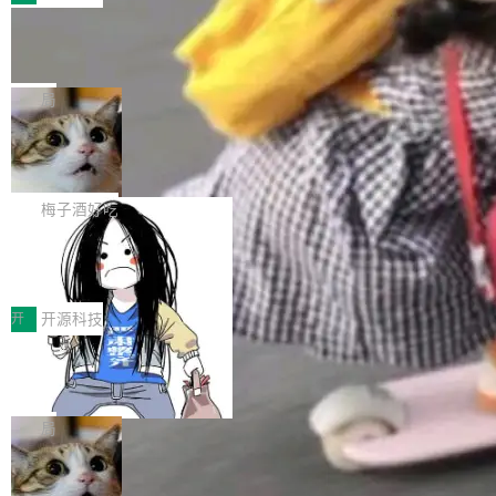
件。 腾讯网平团队在UCL-MPComm中实现了一
型或企业内部部署模型提升研发效率。但随着 AI
各领域的应用成果，覆盖技术底座、行业赋能、
个独立于业务线程的全局通信引擎（Engine），
Coding 从个人辅助工具逐步走向团队级、组织
Jeff Dean 离开 Google：一个时代的结
产品应用、支撑保障、专题等五大方向。深信服
并实...
束，一个实验室的开始
级应用，企业在规模化落地过程中，对安全性、
AI算力网关（AI创新平台）成功入选！ 随着各行
Google 员工编号 20。MapReduce 作者之一。
可控性和代码质量提出了更高要求。 首先是数据
各业的Agent走向规模化建设，算力构成形态逐
Bigtable 作者之一。TensorFlow 的作者之一。
局
安全与合规要求。对于大多数普通研发场景，公
渐丰富，用户关注的重点也在发生变化：不只是
Gemini 的架构师。Google 首席科学家。 Jeff D
有云模型能够满足快速试用和效率提升的需求。
让AI用起来，还要进一步看清混合算力时代下，
🔥 SolonCode v2026.8.4 发布：界面
ean 在 Google 工作了 27 年后，宣布离职。 他
但对于金融、能源、医疗等对数据安全要求较...
字体可调、22 种语言、记忆搜索增强
Token花在哪里、算力是否被充分利用，以及持
不是一个人走。一同离开的还有 Sanjay Ghema
打开终端就能上岗的全中文编码智能体，这一轮
续增长的AI成本该如何优化。 深信服AI算力网关
wat（Google 员工编号 23，Jeff Dean 二十多
把「看得清、用母语、记得住」三件事一次补
梅子酒好吃
正是围绕这些实际问题，从Token治理和成本治
年的编程搭档，MapReduce 和 Bigtable 的共同
齐。 SolonCode 是什么 SolonCode 是杭州无
理两个方面，让用户的每一份算力都看得清、管
作者）、Quoc Le（Google 大脑核心成员，Se
让“代码语义理解”深度释放AI Coding
耳科技研发的企业级终端编码智能体——一位全
得住、用得稳、省得下、更安全！ 一、从现在开
价值潜能：华为云码道（CodeArts）
q2Seq 和 DocAI 的共同发明人）以及 Oriol Vin
中文驱动的数字员工，自主理解需求、规划步
一、代码仓深度理解技术的作用与价值 在软件工
始，Token使用一目...
代码仓技术解析
yals（Gemini 联合负责人，AlphaSta...
骤、编写代码。不挑模型、不挑平台，curl 一行
程实践中，代码仓是企业核心知识资产的主要载
开
开源科技
装完即用。 开源地址：Gitee · GitCode · GitHu
体。企业级代码仓库通常包含数十万乃至数百万
b 安装 支持 Java 8+（8~26）、macOS / Linu
一条“删库”命令跑 17 小时，算法工程
个文件，其规模远超单次模型调用可承载的上下
师删光 89TB 数据只为干私活
x / Windows / Harmony PC。 # macOS / Linu
文窗口。随着项目规模的持续扩张与代码历史的
最高人民检察院8月4日公布了一起案件：北京一
x / Harmony PC curl -fsSL https://solon.noea
不断累积，代码仓中的模块关系、接口契约、业
名90后算法工程师王某，为了给自己接的私活腾
局
r.org/solon...
务逻辑等关键信息往往分散于数十乃至数百个文
服务器空间，删光了公司AI游戏部门的全部核心
件之中，形成高度复杂的知识关联网络。传统的
Cloudflare 分享推理优化实践：KV ca
数据。 王某2024年1月入职东城区某科技公司AI