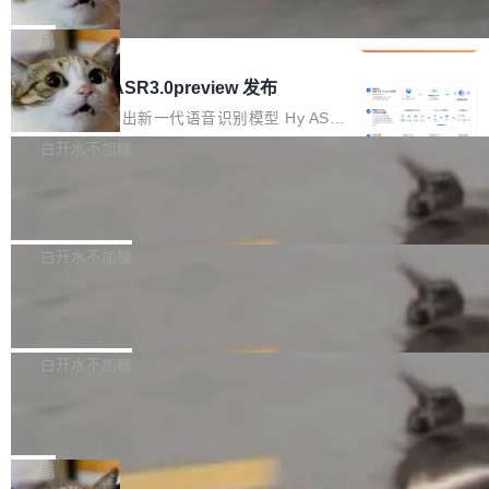
che 量化 + 权重压缩，吞吐量提升 4
代码检索手段（如关键词匹配、目录遍历）仅能
短剧部门，有互联网大厂背景。在公司内部架构
Kimi 和 GLM 是当前最强的大模型系列之一，但
1%，成本降 30%
在语法层面完成文本定位，难以触及代码的语义
调整期间，部门三次通知全员将数据从A集群迁
它们有一个共同的问题：太吃显存了。月之暗面
局
内涵与结构关联，导致开发者使用代码智能体在
移到B集群，王某都回复了"收到"。 他没有迁移
的 Kimi K 系列和智谱的 GLM 都是长上下文、M
理解大规模代码仓时面临显著"代码仓理解"瓶
腾讯混元 Hy ASR3.0preview 发布
数据。2024年9月3日下午4点，他使用此前登录
oE 架构的大模型，好用到让人上瘾，但 GPU 显
颈。 代码仓深度理解服务（以下简称" CodeBas
的账号密码进入A集群，输入了一条被程序员圈
存永远不够用。 Cloudflare 的 Workers AI 团队
腾讯混元正式推出新一代语音识别模型 Hy ASR
e深度理解服务"）是华为云码道（CodeA...
称为"删库跑路"的命令——最高管理员权限、无
一直在跑这些模型的推理。他们在官方博客上发
3.0preview。基于最新一代大语言模型 Hy3 的
白开水不加糖
需确认、强制递归删除。17个小时后，运维人员
了一篇技术文章，详细拆解了三种让大模型在 G
语言理解能力，以及融合了高精度语音识别与深
发现异常并中止进程时，89TB数据已经没了。
Pale Moon 34.3.2 发布，苍月浏览器
PU 上跑得更省、更快的技术手段——KV cache
度语义理解能力，实现了语音识别能力的全面升
删掉的是AI游戏部门的全部开发文件，包括公司
量化、模型权重压缩、以及共享 KV cache 的完
级。 根据介绍，Hy ASR3.0preview 目标在于：
Pale Moon 34.3.2 现已发布，这是一个安全更
自研的多个文生3D和...
整性保护。效果是：吞吐量提升 41%，每 token
让语音识别不再只是听清，而是真正听懂。通过
新和少量网页兼容性修复版本。 Changes/fixe
白开水不加糖
成本降低 30%，精度不变。 FP8 省的不仅是显
先理解你的语境和意图，再把准确的文字直接给
s： 实现了URL.Parse()便捷功能 对浏览器内部
存 KV cache 是推理时最吃显...
到你。从“逐字转写、单点优化”演进为“理解语
PostgreSQL 18/19 新特性深度解读
函数添加了多项边界检查，以避免潜在的越界访
境、兼容场景、一键直出”。 Hy ASR 3.0 previe
问、下溢和溢出。（DiD） 修复了加载和解析内
演讲者分享了一个有趣的实践：面对 PG 18 已
w 不要求标准普通话，方言识别覆盖粤语、吴语
容提供的字体时出现的几个问题 为避免音频加
发布的 Release Notes，他利用 AI 工具（如 Co
白开水不加糖
等 10 大方言片区和 20 余个二级小片区。在开
载、处理和播放过程中可能出现的一系列错误，
pilot）对数千条 commit 日志进行自动分析，先
源评测集中，Hy ASR 3.0 preview 在多语种的
对音频采样频率设定了下限 采样率低于 8kHz
慕尼黑市政府为全职开源项目维护者提
让模型总结出三十余条潜在特性，再逐条要求生
WER（...
供资助
（通常被认为是 "telephone"/"walkie-talkie" 音
成详细解释和代码校验，最终筛选出对用户体感
"在过去大约 10 年的大部分时间里，libexpat 的
质的最低采样率）的音频格式将被拒绝 修复了 C
最强的若干项。对于尚未正式发版的 PG 19，则
维护工作一直与我的日常工作、家务、社交生活
局
SS 圆角虚线样式中可能存在的问题 如果表单中