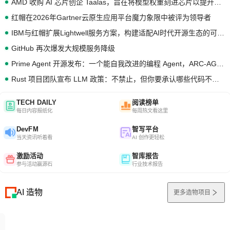
AMD 收购 AI 芯片创企 Taalas，旨在将模型权重刻进芯片以提升推理性能
红帽在2026年Gartner云原生应用平台魔力象限中被评为领导者
IBM与红帽扩展Lightwell服务方案，构建适配AI时代开源生态的可信基础设施
GitHub 再次爆发大规模服务降级
Prime Agent 开源发布：一个能自我改进的编程 Agent，ARC-AGI 3 超越人类专家基线
Rust 项目团队宣布 LLM 政策：不禁止，但你要承认哪些代码不是你写的
TECH DAILY
阅读榜单
每日内容报纸化
每周热文看这里
DevFM
智写平台
当天资讯听着看
AI 创作更轻松
激励活动
智库报告
参与活动赢源石
行业技术报告
AI 造物
更多造物项目