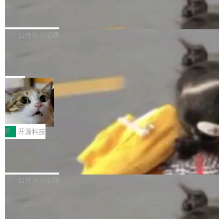
6的终端设备已突破7000万台，注册开发者数量
zen 9000/8000/7000系列处理器，并针对X3D
Dgraph v25.4.0 发布，具有图形后端的
窗口推了又推。好到合进 main 分支的代码，我
已突破 1100 万。随着鸿蒙生态汇聚越来越多的
原生 GraphQL 数据库
处理器特性进行平台级优化。其搭载X3D鸡血模
们自己都没看完。 这事不是个例。GitLab 调研
Dgraph 是一个水平可扩展的分布式 GraphQL
高质量游戏...
式2.0，可根据不同使用场景释放处理器潜力，
过 1528 名开发者，85% 说 AI 把瓶颈从写代码
数据库，有一个图形后端。作为一个原生的 Gra
白开水不加糖
帮助玩家在游戏与高负载应用中获得更充分的性
转移到了审代码。 写代码有人替你干了。但审代
phQL 数据库，它严格控制数据在磁盘上的排列
能表现。 在核心规格方面，B850 AO...
码、把关发版这两道关，还得靠人肉扛。 V5.0
竹知了：一个零依赖的单文件 HTML，
方式，以优化查询性能和吞吐量，减少集群中的
把儿时竹蝉玩具搬进浏览器
想让 AI 一起盯。
磁盘寻道和网络调用。 Dgraph v25.4.0 现已发
竹知了（zhuzhiliao）是那种小时候路边摊上几
布，具体更新内容包括： feat(zero)：Zero 现
块钱的玩意儿——一根小竹签，一个竹筒，一头
局
支持 --security superflag（token=...;whitelist
系着涂了松香的线。甩起来，竹膜震动，发出“哇
=...），与 Alpha 版本的格式一致，并据此对其
30倍效率升级：解锁医学影像数据要素
——哇”的蝉鸣声。实物越来越难找了，有开发者
价值化的真实路径
管理 HTTP 端点进行授权。 <blockquote> <p>
把它做成了 Web 玩具，放在 zhuzhiliao.imsai.c
完成一例腹部CT影像标注，张医生过去需要约1
<span><strong>警告：</strong>&nbsp;Zero
c 上，并在 GitHub 开源。 玩法很简单：按住屏
20个小时。他必须在数百张连续影像上，一笔一
开
开源科技
的 admin ...
幕画圈，或者直接甩手机。页面会实时显示转速
笔勾画边界，一层一层识别肌肉组织。如今，使
（圈/秒），声音来自真实竹知了录音的 1.72 秒
Apache Dubbo-go v3.3.2 正式发布
用东软飞标医学影像标注平台，同样的工作缩短
采样，无缝循环。音频解码失败时，还有一套合
至4小时，效率提升30倍。 这组数字背后，改变
这个版本面向生产环境，重心在内核稳定性。我
成兜底——锯齿波振荡器模拟脉冲，并联带通共
的不只是速度，而是把医学影像转化为AI能力的
们彻底收敛了旧配置体系，扩展了 Triple 协议与
白开水不加糖
振峰模拟竹膜和筒腔共鸣。 技术细节上，物理引
路径真正打通了。 大型医院积累的影像数据规模
泛化调用能力，加强了应用级元数据和服务治
擎是绳系质点模型：重力、弹性绳（只拉不
庞大，但不能直接用于训练模型。器官、病灶和
Calibre 9.12 发布，功能强大的开源电
理，同时集中修了并发安全、资源泄漏和热路径
推）、空气阻力，1/240 秒定步长积...
子书工具
组织边界，必须由专业医生逐层识别、标记和校
性能问题。
Calibre 开源项目是 Calibre 官方出的电子书管