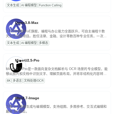
高并发、轻量化任务，适合日常对话、内容创作、基础 RAG、批量
文本生成
AI 编程模型
Function Calling
文案处理等普惠刚需场景。
Qwen3.8-Max
2.4万亿参数MoE旗舰，编程与办公能力全面跃升，可自主编程十数
天交付完整项目。胜任法律、金融、设计等数百种专业任务，一次对
话端到端交付生产级成果。原生视觉理解贯穿规划、执行与验证全流
文本生成
AI 编程模型
多模态
程，支持超长文档与长视频的深度语义解析。长程任务中自主规划与
闭环迭代，持续进化。
MinerU2.5-Pro
MinerU2.5-Pro是一款面向复杂文档解析与 OCR 场景的专业模型，能
够从图片和文档中识别文字、理解页面布局，并将非结构化内容转换
为便于存储、检索和二次处理的结构化结果。
8K
多语言
文档处理/OCR
Wan2.7-Image
万相 2.7 图像生成与编辑模型，支持组图、多图参考、交互式编辑和
最高 2K 输出。