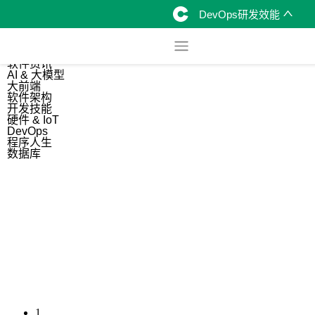
DevOps研发效能
综合
开源资讯
软件资讯
AI & 大模型
大前端
软件架构
开发技能
硬件 & IoT
DevOps
程序人生
数据库
1