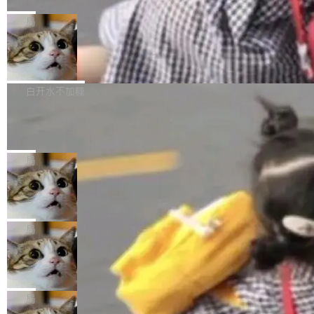
C版的产品，搭载“人机双写”重磅功能——你写
全球知名开源多媒体框架 FFmpeg 今天正式发
给 OpenAI 总法律顾问 Che Chang 发了封邮
你的，AI写AI的，同屏协作互不干扰。一句话让
布了 9.0 版本。这个版本除了带来新一代音视频
局
件，附了一封长信，要求 OpenAI 配合调查前苹
AI帮你干活，现在开启全新体验！ 温馨提示：
处理能力和硬件加速支持之外，还有一个特殊之
果员工带走机密信...
体验WorkBuddy鸿蒙PC版前，请将 HUAWEI M
亚马逊成本失控：AI 写代码烧掉 1215
处：FFmpeg 9.0 的代号是“Lei”。 这个名字，
万元，超预算 860%
atePad Edge 升级至 HarmonyOS 6.1.0.135S
来自中国开发者雷霄骅（Lei Xiaohua）。 对于
外媒近日曝光了亚马逊的多份内部报告显示，AI
P9 patch03及以上版本。 *升级路径：设置 > 搜
很多中国音视频开发者而言，这个名字并不陌
导致公司在多个项目上超支。《金融时报》报道
白开水不加糖
索“软件更新” > 检查更新，即可搜索新版本，下
生。十年前，他通过大量中文技术文章、源码分
称，仅一个项目的成本超支就高达 180 万美元
载安装完成升级即可。 没有...
析和开源示例，让一代开发者第一次真正理解 F
Hugging Face CEO 发声：中国正在开
（约合人民币 1215 万元）。 具体来说，一名工
源模型上碾压我们
Fmpeg，也成为很多人进入音视频开发领域的
程师借助 Anthropic 旗下 Claude Sonnet 模型
"他们正在开源模型上碾压我们。" Hugging Fac
“启蒙老师”。 而今年，恰好是雷霄骅离世十周
编写程序，目标是完成电商平台作者信息与商品
e CEO Clément Delangue 在 CNBC 的采访里
局
年。FFmpeg 社区最终选择用一个大版本的名
列表的数据匹配 —— 一项常规的数据处理任
没有拐弯抹角。他说中国正在赢得 AI 竞赛，而
字，留下了这份纪念。 雷霄骅曾是中国传媒大学
务，最终却产生了 180 万美元的账单，实际支出
当 AI agent 把源码变成了最好的扩展系
且按目前的速度，中国 AI 工具预计在今年底或
数字电视技术方向的博士生，长期从事视频、音
统，开发者工具必须开源
超出原定预算 860%。 更令人意外的是，该项目
2027 年就能追上美国前沿实验室的水平。 Dela
五年前，David Crawshaw 问过很多软件工程师
频技...
最终并未成功落地，而高额算力消耗持续运行长
ngue 把原因归结为一件事：开放协作。中国的
一个问题：你写过什么给自己用的程序？答案几
局
达 5 个月，公司直到财务对账时才察觉异常。这
AI 开发者在一个共享和协作的生态里加速迭代，
乎都是没有。工程师们整天用别人写的程序写程
意味着一个无人看管的 AI 程序，在近半年时间
而美国模型厂商在"闭门造车"。他的原话是 "buil
DeepSeek Harness 宣布内测邀请，全
序给别人用。偶尔有人自己写个博客系统、智能
里日夜不停地"烧钱"。 复盘显示，...
网最大规模开源 Agent 路演现场诞生
ding in silos"——各自为战，互不通气。 这个判
家居控制、家庭实验室，都算稀奇事。 Crawsh
一条内测招募帖，发出去的时候大概没人想到它
断从他嘴里说出来分量不同。Hugging Face 是
aw 是 Shelley 的作者，一个开源 AI coding age
会变成一场开源 Agent 生态的路演。 8月1日，
局
全球最大的开源 AI 平台，上面跑着上百万个模
nt。他最近在博客上写了一篇文章，核心论点很
DeepSeek Harness 团队负责人崔添翼（tiany