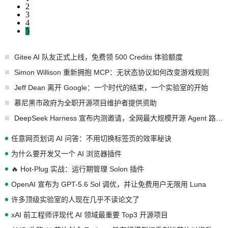
2
3
4
5
Gitee AI 队友正式上线，免费领 500 Credits 体验额度
Simon Willison 重新拥抱 MCP：无状态协议如何改变游戏规则
Jeff Dean 离开 Google：一个时代的结束，一个实验室的开始
慕尼黑市政府为全职开源项目维护者提供资助
DeepSeek Harness 宣布内测邀请，全网最大规模开源 Agent 路演现场诞生
任意网页划词 AI 问答：不用切换标签页的效率秘诀
为什么要开发又一个 AI 浏览器插件
🔥 Hot-Plug 实战：运行期管理 Solon 插件
OpenAI 宣布为 GPT-5.6 Sol 调优，并让免费用户无限用 Luna
许多顶级实验室的人现在几乎不读论文了
xAI 前工程师评现代 AI 领域最重要 Top3 开源项目