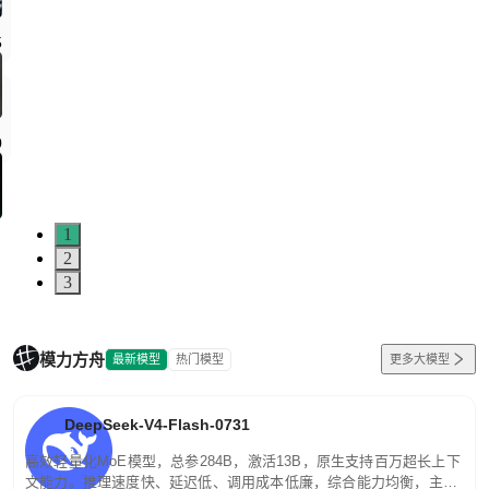
5
0
1
2
3
模力方舟
最新模型
热门模型
更多大模型
DeepSeek-V4-Flash-0731
高效轻量化MoE模型，总参284B，激活13B，原生支持百万超长上下
文能力。推理速度快、延迟低、调用成本低廉，综合能力均衡，主打