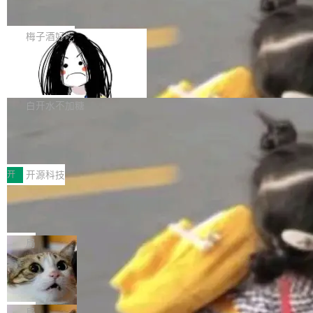
展开启新的篇章。
滞，过去三个月内没有任何条目完成更新，用户
如果你在 Spring Boot 里做过国际化，流程大概
提交的编辑请求也长期处于待处理状态。 Groki
是这样的：配 MessageSource 的 Bean、写 R
梅子酒好吃
pedia 于去年底上线，定位为由人工智能生成内
eloadableResourceBundleMessageSource、
容的百科平台，被马斯克视为传统众包百科网站
Apache Doris 4.1 全面增强 Iceberg：
声明 LocaleResolver、注册 LocaleChangeInt
支持 UPDATE、MERGE INTO 与 Iceb
维基百科的替代方案。Lawfare 调查发现，无论
erceptor…五六步之后才能看到第一行翻译文
Apache Doris 4.1 要补齐的，正是缺失的那一
erg V3
热门页面还是低关注度页面，均未出现近期更
本。 Solon 换了个方式。整个 i18n 模块围绕三
半。在已有查询能力的基础上，Doris 进一步支
白开水不加糖
新，相关问题并非局限于特定领域，而是在不同
个解析器、一个注解、一个工具类展开——没有
持了 UPDATE、DELETE、MERGE INTO 等数
主题和访问量页面中普遍存在。 调查人员最初认
XML、没有拦截器注册、没有样板配置。 资源
Testin XAgent：CIO智能测试落地指南
据修改操作、完整的表结构管理与分区演进，以
为，Grokipedia可能只是限...
文件的约定 把文件放到 resources/i18n/ 下： r
及 rewrite_data_files、expire_snapshots 等日
7月30日，TiD2026质量竞争力大会在北京中关
esources/i18n/messages.properties ...
常维护操作，并完整支持 Iceberg V3 格式。
村国家自主创新示范区会议中心开幕。本届大会
开
开源科技
由中关村智联软件服务业质量创新联盟主办，以
让非法状态不可表示：一篇关于 ADT
“智构可信·质创未来——AI原生时代的质量新范
的帖子在 Reddit 火了
式”为主题，直面AI从实验室走向规模化产业落地
有一种东西，一旦用过就回不去了。Alex Fedos
的核心质量命题。会上，《2026智能研发生产力
eev 管它叫"软件设计的基石"。 他说的东西不新
局
工具选型手册》发布，Testin云测的Testin XAge
鲜——代数数据类型（ADT），尤其是和类型
Cloudflare 开源内部企业 AI 平台 Clou
nt智能测试系统入选AI测试领域代表产品。对CI
（sum type）。但他说清楚了一件事：这不是类
dflare OS
O而言，这提示了一个转变：AI测试正在从效率
型系统的学术体操，是日常编码的思维方式。 文
Cloudflare 发布了一个开源项目 Cloudflare O
工具升级为企业的质量基础设施。 CIO面对的新
章从一个简单的例子切入。一个网站的深色主题
S。如果你只看官方博客，你会觉得这是又一
局