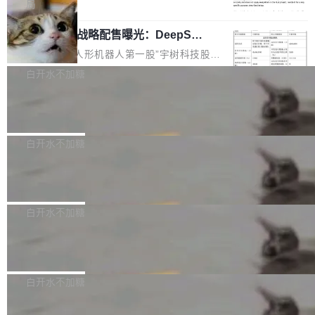
5% RHAE Best@1，超过了 ARC 报告的人类专
覆盖 rust-lang/rust 单一仓库的代码贡献。这不
局
家基线 95.4%。 不是又一个 coding agent 包装
是项目级别的官方立场，目前由五个团队采纳，
宇树科技 IPO 战略配售曝光：DeepSe
器 Prime Agent 的架构和市面上大多数 coding
但它可能是主流开源项目中关于 AI 辅助贡献最
ek 获配 93.3 万股，锁定 36 个月
agent 有本质区别。大多数 agent harness 的设
细致的一份规则。 政策的核心只有一句话：LLM
8月6日晚间，“人形机器人第一股”宇树科技股份
计是基于早期模型的能力—...
可以用来分析、提炼、审阅、建议，但不能用来
有限公司披露IPO发行价格及战略配售结果，杭
白开水不加糖
创作。 具体来说，LLM 生成的代码可以提交，
州深度求索人工智能基础技术研究有限公司（De
但必须满足五个条件：预先安排、非关键、高质
Docker 29.7.2 发布
epSeek）获配93.3399万股，按150.8元/股发行
量、充分测试、充分审查，并且必须披露。LLM
价格计算，认购金额约1.41亿元，股份锁定期为
Docker 29.7.2 现已发布，具体更新内容如下：
不得生成涉及安全性的关键变更，除非作者本身
36个月。 公告显示，本次宇树科技战略配售对
Bug fixes and enhancements 修复多次传递同
白开水不加糖
就是领域专家。即使如此，政策也"强烈不建
象主要包括长期投资机构、与公司业务具有战略
一环境变量时，docker service create和docker
议"这么做。 对于不披露的情况，审核者可以直
合作关系或长期合作愿景的大型企业、科创板保
Apache Fluss 毕业成为顶级项目
service update会发生 panic 的问题。docker/cl
接关闭 PR，无需解释。 政策作者 Jynn Ne...
荐人跟投子公司，以及公司高级管理人员和核心
i#7145 修复了 Docker Engine 29.7.0 中引入的
今年 7 月，Apache Fluss 的毕业提案在 Apach
员工参与设立的专项资产管理计划。其中，Dee
一个回归问题，该问题导致拉取镜像时会拒绝包
e 孵化器项目管理委员会（IPMC）投票中获得
白开水不加糖
pSeek作为与宇树科技具备战略合作关系的企
含绝对 hardlink 目标的镜像（此类镜像由某些镜
全票通过，随后获 Apache 软件基金会董事会批
业，获配股份数量占本次发行数量的2.31%。 除
像构建工具生成）。moby/moby#53305 修复了
马斯克 AI 百科项目 Grokipedia 被曝数
准。今天，Apache 软件基金会正式宣布 Apach
DeepSeek外，腾讯旗下上海启善投资有限公司
月未更新
Docker Engine 29.7.0 中引入的一个回归问
e Fluss 孵化毕业，成为 Apache 顶级项目（TL
埃隆·马斯克推出的AI百科项目 Grokipedia 被曝
获配9...
题，该问题可能导致在旧版 Linux 内核...
P）！这一里程碑不仅标志着 Fluss 迈入新的发
长期停止内容更新，未能实现其作为“AI版维基百
白开水不加糖
展阶段，也将进一步推动流式存储、实时湖仓与
科”替代品的目标。 据 Lawfare 最新调查，自今
AI 数据基础加速融合，为实时数据基础设施的发
Solon I18n：三种解析器，零样板代码
年4月以来，Grokipedia 页面更新功能基本停