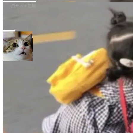
正，才能成为机器能理解的高质量数据。医学影
理工具。它可以查看，转换，编辑和分类所有主
白开水不加糖
像AI落地最昂贵的环节，不是算法，是专业医生
流格式的电子书。Calibre 是个跨平台软件，可
的时间。 张医生是某三甲医院放射科副主任医
SwiftUI 问世七年了，为什么开发者还
以在 Linux、Windows 和 macOS 上运行。 Cal
师，牵头一项腹部肌肉影像课题。他需要在数百
在骂它？
ibre 9.12 现已正式发布，此次更新内容如下：
Yakov Manshin 发了一期长达 40 分钟的 YouT
张CT影像上完成像素级精细分割，让系统"...
新功能 macOS：在 Connect/Share 按钮中添加
ube 视频，标题是"SwiftUI 七年后：一个平庸的
局
通过 AirDop 共享书籍的功能 Content server：
故事"。视频核心观点很简单：SwiftUI 发布七年
支持可向服务器后端添加新端点的插件 Edit boo
了，仍然像一个永久公测版。 Manshin 从数据
k：Compress images：添加将 GIF 图像转换为
流、布局系统、API 稳定性、性能、跨平台五个
加载更多
JPEG/WebP 的选项 ToC Editor：添加一个按
维度逐一批判了 SwiftUI。最让人印象深刻的一
钮，用于对目录中的条目进...
个论据是：苹果官方的 SwiftUI 教程项目 Land
marks，用最新 Xcode 在最新 macOS 上构建
运行，出来的效果是坏的——侧边栏按钮大小不
一，界面错位。他说这个问题"两年前就发现了，
至今没变"。 数据流方面，Manshin 指出 SwiftU
I 的属性包装器演进史...