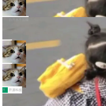
通过拉取过去一年内（从 PG 18 Beta1 时间点
和休闲娱乐竞争时间。" 这是 libexpat 维护者 S
的图像元素不在同一个子树中，则它们将不再关
至今）的所有 commit，同样交由 AI 分析提炼。
Firefox 153.0.3 发布
ebastian Pipping 写在博客里的话。8 月 4 日，
联 加...
经过人工复核，准确度令人满意。这一方法也为
他宣布了一个新消息：从 2026 年 8 月 1 日起，
Firefox 153.0.3 现已发布，具体更新内容如
社区爱好者提供了高效跟踪新版本的思路。
他可以全职维护 libexpat 了，最长 6 个月。发
下： New Smart Window 包含多项增强功能：
白开水不加糖
工资的是慕尼黑市政府。 libexpat 是一个 C99
<ul> <li>现在建议列表会显示更多结果，方便用
编写的流式 XML 解析器，MIT 许可证。和 libx
Cloudflare Computer 开源：你的 Age
户查找历史记录和切换到已打开的标签页。（<a
nt 需要一台电脑，而不是一个容器
ml2 一样，它是世界上使用最广泛的 XML 解析
href="https://bugzilla.mozilla.org/show_bug.c
Cloudflare 开源了名为 @cloudflare/computer
库之一。你的操作系统、浏览器、无数的基础设
gi?id=2019042">Bug&nbsp;2019042</a>）</l
的 npm 包。项目的核心论点是：容器不适合 Ag
局
施软件，很可能都在用它。而过去十年，维护它
i> <li>现在，助手可以直接使用 Exa 的网络搜索
ent 计算。真正适合的，是 Isolate。 Cloudflare
的人一直在用业余...
结果回答问题，而无需将问题转交给搜索引擎。
OpenAI 公开邮件和聊天记录回应苹果
工程师在这件事上没什么可谦虚的——他们用 W
诉讼，称“Apple is getting this wron
（<a href="https://bugzilla.mozilla.org/show_
orkers 跑了十年 Isolate。用 CEO Matthew Pri
上个月，苹果一纸诉状把 OpenAI 告上法庭，指
g”
bug.cgi?id=204...
nce 的话说：「我们一生都在用 Isolate 运行代
控其挖角苹果前员工并窃取商业秘密。苹果的诉
局
码，而 AI Agent 不需要容器，它们需要的是 Iso
状把 OpenAI 描述成一个系统性地从前东家挖
late。」 容器为什么不合适 容器的问题在于启动
HUAWEI MatePad Edge上架WorkBu
人、套取机密信息的对手。 OpenAI 没发律师
ddy鸿蒙PC版，说话就能干活的AI办公
和销毁都太重了。一个 Agent 要执行的任务可能
函，也没选择庭外沉默。它在官网贴了一篇博
全能AI工作台WorkBuddy鸿蒙PC版上架HUAWE
搭子
只需要几毫秒的 CPU 时间，但容器从冷启动到
文，标题只有六个字：Apple is getting this wro
I MatePad Edge应用市场，直接下载即可使
开
开源科技
就绪要花数秒。如果未来有十...
ng。 然后，它把邮件往来和 iMessage 聊天记
用，与鸿蒙电脑上的体验一致。值得一提的是，
录全贴了出来。 他发错人了 苹果外部律师 Gabr
FFmpeg 9.0 发布：代号“Lei”，以此纪
这是目前市面上唯一支持平板接入WorkBuddy P
念中国开发者雷霄骅
iel Gross 来自 Weil 律所，2 月 23 日下午 5:53