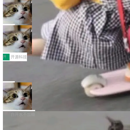
现实 过去两年，CIO们的焦虑清单上多了两项：
设置，如果用布尔值 + 可空字段来表示——bool
个"AI 知识库 + 聊天机器人"——每个大厂都在
一是如何让大模型和智能体应用安全地从PoC走
ean 表示是否可切换，nullable 的默认模式、浅
Deno 团队开源 Celld，可自托管的分
做，没什么新鲜的。 但 Kenton Varda 在 Twitte
向生产，二是如何让测试团队跟得上AI应用...
布式 Durable Objects
色方案、深色方案——会产生大量无意义的组
r 上把事情说清楚了： 今天我们发布了 Cloudfla
Ryan Dahl 领导的 Deno 团队推出了最新开源项
合。方案缺了、配置冲突了、全 null 了。要知道
re OS，一个带连接器的聊天机器人，跟其他所
目 Celld，一个能在自己机器上运行 Cloudflare
局
哪些组合有效，作者说，你得靠"文档、校验、或
有科技公司做的一样。只不过，实际上它不一
Workers 和 Durable Objects 的守护进程。 设
者部落知识"。 换个写法。Rust 的 enum，两个
样。这是 Sandstorm.io 的重制版，我十年前的
鲁大师7月新机性能/流畅/AI榜：vivo夺
计思路很直接：每个对象是一个独立的 SQLite
变体：Switchable...
性能、流畅双第一，三星Galaxy Z系列
那个创业公司。不同的是，这次它构建在 Cloudf
数据库，按名称寻址，复制到你自己的 S3 兼容
2026年7月的手机市场，由于存储等硬件成本暴
新折叠缺席
lare Workers 上——我花了九年时间搭建的平台
存储库里。节点之间只通过这个存储库协调——
增，手机厂商的日子也不好过啊，新机速度明显
开
开源科技
——并且深度集成了 AI。这基本上是我十年秘密
没有控制平面，没有共识协议。每个对象自带一
放缓，因此硝烟味淡了许多。新机参数规格除开
计划的顶峰。 十年前，Ken...
个小型数据库，应用天然按分片构建，单个数据
Zed 推出 DeltaDB，一个记录 commit
高价的三星折叠（三星Galaxy Z Fold8 Ultra / Z
之间所有操作的版本控制系统
库的竞争和爆炸半径问题在设计层面就被消除
Fold8 / Z Flip8）外，其余要么是中低端机器，
Zed 编辑器团队发布了新项目——DeltaDB，一
了。 闲置的 cell 会休眠到几乎不占资源。当 cel
例如iQOO Z11i、REDMI Note 17、REDMI No
个在 git commit 之间记录每一次编辑操作的版
局
l 迁移或唤醒时，新宿主从 S3 恢复 SQLite 数据
te 17 Pro、OPPO K15，要么是vivo X300 E这
本控制系统。目前处于 Early Access 阶段。 De
库继续执行。存储库是持久化的唯一真相...
样的次旗舰。 Galaxy Z Fold8 Ultra / Z Fold8 /
SpaceXAI 单季资本开支达 183 亿美元
ltaDB 的核心思路直接写在 landing page 最显
Z Flip8三款折叠屏新机均在7月22日发布，且全
眼的位置：「Software is made between com
根据风险投资人Tomer Tunguz 博客（VC 分
部搭载骁龙8 Elite Gen5 for Galaxy，它们本该
mits」——软件是在 commit 之间写出来的。git
析）披露的最新分析与第二季度业绩报告，Spac
白开水不加糖
是7月性...
只记录了你提交的最终状态，但真正的工作过程
eXAI在上个季度的总资本支出飙升至183.7亿美
——打字、删改、试错、agent 对话——都在 co
Meta 发布终端编程 Agent“Muse Cod
元。其中，绝大部分资金被直接用于 AI 领域，