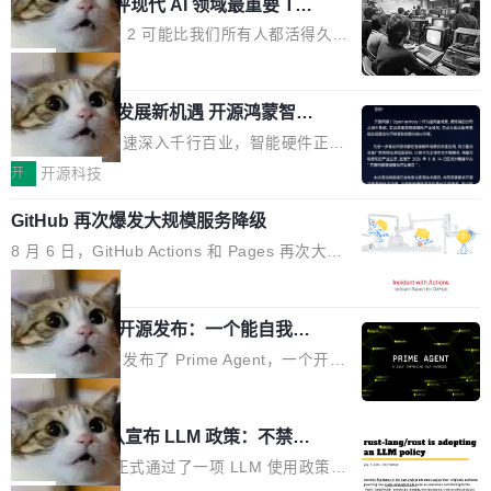
业化营销服务的需求从未如此迫切。 但市场扩容
xAI 前工程师评现代 AI 领域最重要 Top
n 这条推文引发了广泛讨论。他不是在说风凉
巧机身有效提升市面主流标准A...
3 开源项目
的同时,服务商的竞争逻辑正在改变。2026年Top
话，他是说出了一个圈内人尽皆知但很少公开捅
Flash Attention 2 可能比我们所有人都活得久。
Agency年度合辑的观察指出,“产品”这个离消费
破的事实。 Jordan 随后补充了一句软化声明：
这句话不是来自某个技术博客，而是出自 Hieu
局
者最近的载体,在整个品牌营销层面的权重显著变
「我不认为这些会议上大部分论文都在过度宣传
Pham 的一条推文。Hieu Pham 是谁？他是 xAI
高了。全域营销服务商的竞争正在从规模转向深
或造假。问题是，作为读者，如果你筛选出那些
共商智能硬件发展新机遇 开源鸿蒙智能
的早期工程师之一，在 Grok 训练基础设施团队
度,案例厚度、全域覆盖、多线协同...
硬件开发者日杭州站即将举行
看起来最令人兴奋的论文，那它们大部分都是过
工作过。近日他在 X 上发了一条帖子，列出了他
随着万物智联加速深入千行百业，智能硬件正从
度宣传的。」 这才是真正的痛点。不是所有论文
认为现代 AI 领域最重要的三个开源项目。 第一
单点设备迈向智能化、网联化、协同化发展。作
开
开源科技
都有问题，是最吸引眼球的那批论文最有问题。
个名字毫无悬念：Flash Attention 2。 Hieu 的
为面向全场景、跨终端的分布式操作系统，开源
他引用的帖子来自 Mathew Shen，一位 ICLR 2
理由很具体。FA 系列不需要解释，但 FA2 是他
GitHub 再次爆发大规模服务降级
鸿蒙通过统一技术底座和分布式能力，为不同类
026 的读者：「看了篇 ...
认为最重要的一个——复杂度恰到好处，刚好能
型智能设备的开发、连接与互联提供关键支撑，
8 月 6 日，GitHub Actions 和 Pages 再次大规
驱动你去学 CuTe，但还没被那些"邪恶的" Hopp
也为产业链企业探索产品创新与商业增长打开新
模服务降级，Actions 完全不可用超过 5 小时，
局
er++ 优化所淹没，足够容易修改和适配。 更关
的空间。 8月14日，开源鸿蒙智能硬件开发者日
webhook 停发，连自托管 runner 也因调度层故
键的是 FA2 的持久性...
（OHDD：OpenHarmony Hardware Develope
Prime Agent 开源发布：一个能自我改
障无法工作。Pages、Copilot code review、C
进的编程 Agent，ARC-AGI 3 超越人类
r Day）将在杭州启航。活动面向智能硬件产业
opilot coding agent 全部受影响。从检测到完全
Prime Intellect 发布了 Prime Agent，一个开源
专家基线
链企业和开发者，邀请行业专家与资深技术顾
恢复，大约 12 小时。 这是 2026 年 8 月的第六
的编程 Agent Harness，核心设计围绕两个抽
局
问，围绕开源鸿蒙技术能力、设备适配、芯片适
起事故，其中四起与 AI/Copilot 服务相关。 Git
象：Recursive Language Model（RLM）和 C
配、功耗与稳定性调优、兼容性测评及统一互联
Rust 项目团队宣布 LLM 政策：不禁
Hub 员工 kdaigle 在 HN 讨论中贴出了一组数
ontinual Harness。在 ARC-AGI 3 基准测试
等内容展开系统讲解和实战交流，帮助企业进一
止，但你要承认哪些代码不是你写的
据：2025 年全年 10 亿次 commit。现在，每周
上，Prime Agent + Opus 5 的组合达到了 95.
Rust 语言项目正式通过了一项 LLM 使用政策，
步了解开源鸿蒙在智能...
2.75 亿次，全年预计 140 亿次。GitHub...