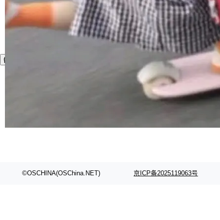
©OSCHINA(OSChina.NET)
京ICP备2025119063号