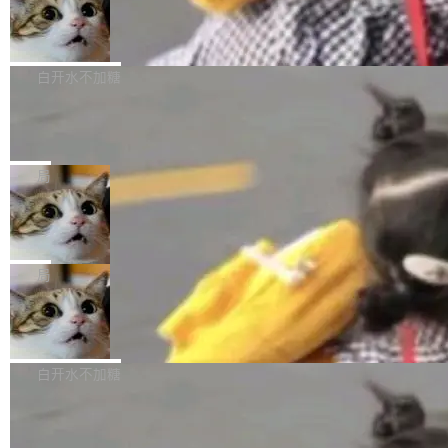
型。谁在开源赛道上领先，...
简单：开发者工具必须开源。 理由不是传统的自
商汤 SenseNova U1.5-Lite-Preview
i）在 X 上发帖： 「如果你是 Agent Harness 相
开源
由软件情怀，而是一个跟 AI agent 直接相关的
关开源项目的开发者，希望参加 DeepSeek Har
商汤科技宣布面向社区开源轻量级统一多模态模
技术判断。 两行 prompt 就能个性化任何软件 C
ness 的内测，可以回复或私信联系我。请附上
型的预览版本 SenseNova U1.5-Lite-Preview。
白开水不加糖
rawshaw 给出了两个 prompt。 第一个： "下载
GitHub id 以及开源代表作。」 DeepSeek 曾在
公告称，SenseNova U1.5-Lite-Preview并非简
某个软件的源码，在本地构建。修改 agent ...
官方招聘信息中写过一条简洁有力的公式：Mod
Ubuntu 将核心系统包从 deb 转成了 s
单的模型规模升级，而是基于 SenseNova U1
nap
el + Harness = Agent。模型负责理解和推理，
的一次系统性迭代，不仅在同一架构中贯通视觉
Ubuntu 正在把又一个核心系统包从 deb 转为 s
Harness 负责把能力落到真实环境中——调用工
理解、推理、生成与编辑，还仅以 8B-MoT 的轻
nap。这次是 hwctl——一个用来检查 Ubuntu
局
具、读写文件、管理上下文、处理错误、完成闭
量大小，将能力推进到4K、更精细的真实质感、
硬件认证状态的命令行工具。 Canonical 工程师
环。崔添翼招人的标...
更复杂的视觉控制和可持续迭代编辑。 相比 U
Dario Amodei 担心新人来 Anthropic
Alan Griffiths 在邮件列表中说得很直白：「hwc
只为金钱，不为使命
1，U1.5-Lite-Preview 在以下方向上带来了显著
tl 是一个 Ubuntu 专有的包，它和它的依赖项都
顶级 AI 研究员在两家公司之间来回跳，中间只
提升： 原生支持4K图像生成； 更精细的局部纹
是 Ubuntu 专有的，不会用在其他发行版上。」
隔了几天。 Lilian Weng 上周刚宣布因健康原因
局
理、细节与真实世界质感； 更准确的中英文文字
所以 deb 版本的受众实际上为零。既然只有 Ub
离开 Thinking Machines Lab，说自己作为联合
生成与复杂版式组织； 更稳定的图...
untu 用户在用，那用 snap 打包就没什么可纠结
FFmpeg 9.0 发布
创始人的角色「太累了」。几天后，The Inform
的。 从 deb 到 snap 的迁移路径 hwctl 是 rust-
ation 就曝出她将重回 OpenAI，负责递归自我
FFmpeg 9.0 现已发布，包含多项改进。官方更
hwlib 硬件 API 库的一部分，命令行工具负责查
改进方向的研究。她是 Thinking Machines 过
新日志列出的 9.0 版本主要更新内容如下： 扩
白开水不加糖
询 Ubuntu 的硬件认证数据库。...
去一年内第四个离开的联合创始人。 这家由前
展 AMF 色彩转换器 (vf_vpp_amf) 的 HDR 功能
OpenAI CTO Mira Murati 创立的公司，连创始
DeepSeek V4 Flash 单日消耗 8 万亿 t
MP4 muxer 中支持 LCEVC 音轨复用 Playdate
okens 登顶热搜
团队都留不住。 但 Thinking Machines 不是唯
视频编码器和多路复用器 添加 v360_vulkan filt
8 万亿 tokens。一天。一家公司的消耗。 Open