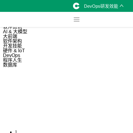
DevOps研发效能
综合
开源资讯
软件资讯
AI & 大模型
大前端
软件架构
开发技能
硬件 & IoT
DevOps
程序人生
数据库
1