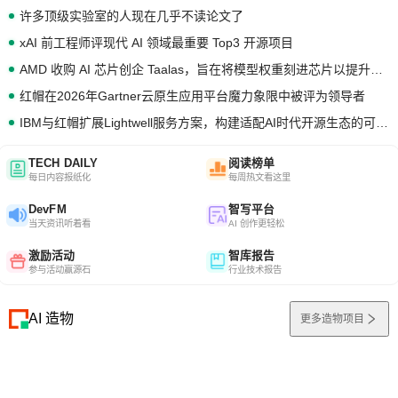
许多顶级实验室的人现在几乎不读论文了
xAI 前工程师评现代 AI 领域最重要 Top3 开源项目
AMD 收购 AI 芯片创企 Taalas，旨在将模型权重刻进芯片以提升推理性能
红帽在2026年Gartner云原生应用平台魔力象限中被评为领导者
IBM与红帽扩展Lightwell服务方案，构建适配AI时代开源生态的可信基础设施
TECH DAILY
阅读榜单
每日内容报纸化
每周热文看这里
DevFM
智写平台
当天资讯听着看
AI 创作更轻松
激励活动
智库报告
参与活动赢源石
行业技术报告
AI 造物
更多造物项目