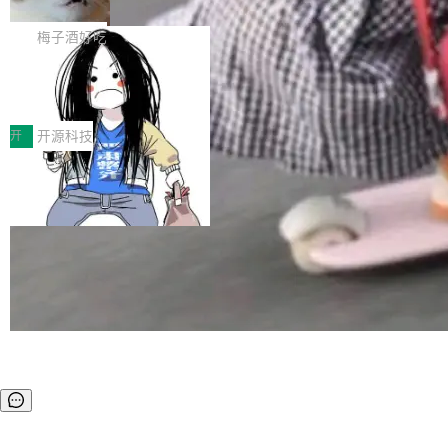
但对于金融、能源、医疗等对数据安全要求较...
语言、记忆搜索增强
Token花在哪里、算力是否被充分利用，以及持
不是一个人走。一同离开的还有 Sanjay Ghema
打开终端就能上岗的全中文编码智能体，这一轮把「看得清、用母
续增长的AI成本该如何优化。 深信服AI算力网关
wat（Google 员工编号 23，Jeff Dean 二十多
语、记得住」三件事一次补齐。 SolonCode 是什么 SolonCode 是
梅子酒好吃
正是围绕这些实际问题，从Token治理和成本治
年的编程搭档，MapReduce 和 Bigtable 的共同
杭州无耳科技研发的企业级终端编码智能体——一位全中文驱动的
理两个方面，让用户的每一份算力都看得清、管
作者）、Quoc Le（Google 大脑核心成员，Se
让“代码语义理解”深度释放AI Coding价值潜能：华为
数字员工，自主理解需求、规划步骤、编写代码。不挑模型、不挑
得住、用得稳、省得下、更安全！ 一、从现在开
云码道（CodeArts）代码仓技术解析
q2Seq 和 DocAI 的共同发明人）以及 Oriol Vin
平台，curl 一行装完即用。 开源地址：Gitee · GitCode · GitHub
一、代码仓深度理解技术的作用与价值 在软件工程实践中，代码仓
始，Token使用一目...
yals（Gemini 联合负责人，AlphaSta...
安装 支持 Java 8+（8~26）、macOS / Linux / Windows / Harm
是企业核心知识资产的主要载体。企业级代码仓库通常包含数十万
开
开源科技
ony PC。 # macOS / Linux / Harmony PC curl -fsSL https://solo
乃至数百万个文件，其规模远超单次模型调用可承载的上下文窗
n.noear.org/solon...
口。随着项目规模的持续扩张与代码历史的不断累积，代码仓中的
模块关系、接口契约、业务逻辑等关键信息往往分散于数十乃至数
百个文件之中，形成高度复杂的知识关联网络。传统的代码检索手
段（如关键词匹配、目录遍历）仅能在语法层面完成文本定位，难
以触及代码的语义内涵与结构关联，导致开发者使用代码智能体在
理解大规模代码仓时面临显著"代码仓理解"瓶颈。 代码仓深度理解
服务（以下简称" CodeBase深度理解服务"）是华为云码道（Code
A...