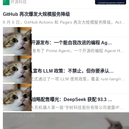
单点设备迈向智能化、网联化、协同化发展。作
开
开源科技
都有问题，是最吸引眼球的那批论文最有问题。
个名字毫无悬念：Flash Attention 2。 Hieu 的
为面向全场景、跨终端的分布式操作系统，开源
他引用的帖子来自 Mathew Shen，一位 ICLR 2
理由很具体。FA 系列不需要解释，但 FA2 是他
GitHub 再次爆发大规模服务降级
鸿蒙通过统一技术底座和分布式能力，为不同类
026 的读者：「看了篇 ...
认为最重要的一个——复杂度恰到好处，刚好能
型智能设备的开发、连接与互联提供关键支撑，
8 月 6 日，GitHub Actions 和 Pages 再次大规模服务降级，Actio
驱动你去学 CuTe，但还没被那些"邪恶的" Hopp
也为产业链企业探索产品创新与商业增长打开新
ns 完全不可用超过 5 小时，webhook 停发，连自托管 runner 也
局
er++ 优化所淹没，足够容易修改和适配。 更关
的空间。 8月14日，开源鸿蒙智能硬件开发者日
因调度层故障无法工作。Pages、Copilot code review、Copilot c
键的是 FA2 的持久性...
（OHDD：OpenHarmony Hardware Develope
Prime Agent 开源发布：一个能自我改进的编程 Agen
oding agent 全部受影响。从检测到完全恢复，大约 12 小时。 这
t，ARC-AGI 3 超越人类专家基线
r Day）将在杭州启航。活动面向智能硬件产业
是 2026 年 8 月的第六起事故，其中四起与 AI/Copilot 服务相关。
Prime Intellect 发布了 Prime Agent，一个开源的编程 Agent Har
链企业和开发者，邀请行业专家与资深技术顾
GitHub 员工 kdaigle 在 HN 讨论中贴出了一组数据：2025 年全年
ness，核心设计围绕两个抽象：Recursive Language Model（RL
局
问，围绕开源鸿蒙技术能力、设备适配、芯片适
10 亿次 commit。现在，每周 2.75 亿次，全年预计 140 亿次。Gi
M）和 Continual Harness。在 ARC-AGI 3 基准测试上，Prime A
配、功耗与稳定性调优、兼容性测评及统一互联
Rust 项目团队宣布 LLM 政策：不禁止，但你要承认哪
tHub...
gent + Opus 5 的组合达到了 95.5% RHAE Best@1，超过了 AR
等内容展开系统讲解和实战交流，帮助企业进一
些代码不是你写的
C 报告的人类专家基线 95.4%。 不是又一个 coding agent 包装器
Rust 语言项目正式通过了一项 LLM 使用政策，覆盖 rust-lang/rus
步了解开源鸿蒙在智能...
Prime Agent 的架构和市面上大多数 coding agent 有本质区别。
t 单一仓库的代码贡献。这不是项目级别的官方立场，目前由五个
局
大多数 agent harness 的设计是基于早期模型的能力—...
团队采纳，但它可能是主流开源项目中关于 AI 辅助贡献最细致的一
宇树科技 IPO 战略配售曝光：DeepSeek 获配 93.3 万
份规则。 政策的核心只有一句话：LLM 可以用来分析、提炼、审
股，锁定 36 个月
阅、建议，但不能用来创作。 具体来说，LLM 生成的代码可以提
8月6日晚间，“人形机器人第一股”宇树科技股份有限公司披露IPO
交，但必须满足五个条件：预先安排、非关键、高质量、充分测
发行价格及战略配售结果，杭州深度求索人工智能基础技术研究有
白开水不加糖
试、充分审查，并且必须披露。LLM 不得生成涉及安全性的关键变
限公司（DeepSeek）获配93.3399万股，按150.8元/股发行价格
更，除非作者本身就是领域专家。即使如此，政策也"强烈不建
Docker 29.7.2 发布
计算，认购金额约1.41亿元，股份锁定期为36个月。 公告显示，