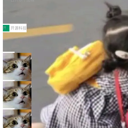
新，相关问题并非局限于特定领域，而是在不同
件放到 resources/i18n/ 下： resources/i18n/messages.properti
持了 UPDATE、DELETE、MERGE INTO 等数
主题和访问量页面中普遍存在。 调查人员最初认
es ...
Testin XAgent：CIO智能测试落地指南
据修改操作、完整的表结构管理与分区演进，以
为，Grokipedia可能只是限...
及 rewrite_data_files、expire_snapshots 等日
7月30日，TiD2026质量竞争力大会在北京中关
常维护操作，并完整支持 Iceberg V3 格式。
村国家自主创新示范区会议中心开幕。本届大会
开
开源科技
由中关村智联软件服务业质量创新联盟主办，以
让非法状态不可表示：一篇关于 ADT
“智构可信·质创未来——AI原生时代的质量新范
的帖子在 Reddit 火了
式”为主题，直面AI从实验室走向规模化产业落地
有一种东西，一旦用过就回不去了。Alex Fedos
的核心质量命题。会上，《2026智能研发生产力
eev 管它叫"软件设计的基石"。 他说的东西不新
局
工具选型手册》发布，Testin云测的Testin XAge
鲜——代数数据类型（ADT），尤其是和类型
Cloudflare 开源内部企业 AI 平台 Cloudflare OS
nt智能测试系统入选AI测试领域代表产品。对CI
（sum type）。但他说清楚了一件事：这不是类
O而言，这提示了一个转变：AI测试正在从效率
型系统的学术体操，是日常编码的思维方式。 文
Cloudflare 发布了一个开源项目 Cloudflare OS。如果你只看官方
工具升级为企业的质量基础设施。 CIO面对的新
章从一个简单的例子切入。一个网站的深色主题
博客，你会觉得这是又一个"AI 知识库 + 聊天机器人"——每个大厂
局
现实 过去两年，CIO们的焦虑清单上多了两项：
设置，如果用布尔值 + 可空字段来表示——bool
都在做，没什么新鲜的。 但 Kenton Varda 在 Twitter 上把事情说
一是如何让大模型和智能体应用安全地从PoC走
ean 表示是否可切换，nullable 的默认模式、浅
Deno 团队开源 Celld，可自托管的分
清楚了： 今天我们发布了 Cloudflare OS，一个带连接器的聊天机
向生产，二是如何让测试团队跟得上AI应用...
布式 Durable Objects
色方案、深色方案——会产生大量无意义的组
器人，跟其他所有科技公司做的一样。只不过，实际上它不一样。
Ryan Dahl 领导的 Deno 团队推出了最新开源项
合。方案缺了、配置冲突了、全 null 了。要知道
这是 Sandstorm.io 的重制版，我十年前的那个创业公司。不同的
目 Celld，一个能在自己机器上运行 Cloudflare
局
哪些组合有效，作者说，你得靠"文档、校验、或
是，这次它构建在 Cloudflare Workers 上——我花了九年时间搭
Workers 和 Durable Objects 的守护进程。 设
者部落知识"。 换个写法。Rust 的 enum，两个
建的平台——并且深度集成了 AI。这基本上是我十年秘密计划的顶
鲁大师7月新机性能/流畅/AI榜：vivo夺性能、流畅双第
计思路很直接：每个对象是一个独立的 SQLite