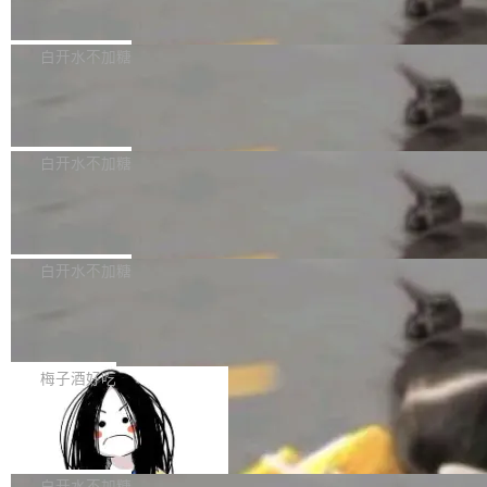
议"这么做。 对于不披露的情况，审核者可以直接关闭 PR，无需解
本次宇树科技战略配售对象主要包括长期投资机构、与公司业务具
Docker 29.7.2 现已发布，具体更新内容如下：
释。 政策作者 Jynn Ne...
有战略合作关系或长期合作愿景的大型企业、科创板保荐人跟投子
Bug fixes and enhancements 修复多次传递同
白开水不加糖
公司，以及公司高级管理人员和核心员工参与设立的专项资产管理
一环境变量时，docker service create和docker
计划。其中，DeepSeek作为与宇树科技具备战略合作关系的企
Apache Fluss 毕业成为顶级项目
service update会发生 panic 的问题。docker/cl
业，获配股份数量占本次发行数量的2.31%。 除DeepSeek外，腾
i#7145 修复了 Docker Engine 29.7.0 中引入的
今年 7 月，Apache Fluss 的毕业提案在 Apach
讯旗下上海启善投资有限公司获配9...
一个回归问题，该问题导致拉取镜像时会拒绝包
e 孵化器项目管理委员会（IPMC）投票中获得
白开水不加糖
含绝对 hardlink 目标的镜像（此类镜像由某些镜
全票通过，随后获 Apache 软件基金会董事会批
像构建工具生成）。moby/moby#53305 修复了
马斯克 AI 百科项目 Grokipedia 被曝数
准。今天，Apache 软件基金会正式宣布 Apach
月未更新
Docker Engine 29.7.0 中引入的一个回归问
e Fluss 孵化毕业，成为 Apache 顶级项目（TL
埃隆·马斯克推出的AI百科项目 Grokipedia 被曝
题，该问题可能导致在旧版 Linux 内核...
P）！这一里程碑不仅标志着 Fluss 迈入新的发
长期停止内容更新，未能实现其作为“AI版维基百
白开水不加糖
展阶段，也将进一步推动流式存储、实时湖仓与
科”替代品的目标。 据 Lawfare 最新调查，自今
AI 数据基础加速融合，为实时数据基础设施的发
Solon I18n：三种解析器，零样板代码
年4月以来，Grokipedia 页面更新功能基本停
展开启新的篇章。
滞，过去三个月内没有任何条目完成更新，用户
如果你在 Spring Boot 里做过国际化，流程大概是这样的：配 Mes
提交的编辑请求也长期处于待处理状态。 Groki
sageSource 的 Bean、写 ReloadableResourceBundleMessage
梅子酒好吃
pedia 于去年底上线，定位为由人工智能生成内
Source、声明 LocaleResolver、注册 LocaleChangeIntercepto
容的百科平台，被马斯克视为传统众包百科网站
Apache Doris 4.1 全面增强 Iceberg：
r…五六步之后才能看到第一行翻译文本。 Solon 换了个方式。整
支持 UPDATE、MERGE INTO 与 Iceb
维基百科的替代方案。Lawfare 调查发现，无论
个 i18n 模块围绕三个解析器、一个注解、一个工具类展开——没
Apache Doris 4.1 要补齐的，正是缺失的那一
erg V3
热门页面还是低关注度页面，均未出现近期更
有 XML、没有拦截器注册、没有样板配置。 资源文件的约定 把文
半。在已有查询能力的基础上，Doris 进一步支
白开水不加糖