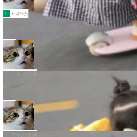
变体：Switchable...
一，三星Galaxy Z系列新折叠缺席
峰。 十年前，Ken...
数据库，按名称寻址，复制到你自己的 S3 兼容
2026年7月的手机市场，由于存储等硬件成本暴增，手机厂商的日
存储库里。节点之间只通过这个存储库协调——
子也不好过啊，新机速度明显放缓，因此硝烟味淡了许多。新机参
开
开源科技
没有控制平面，没有共识协议。每个对象自带一
数规格除开高价的三星折叠（三星Galaxy Z Fold8 Ultra / Z Fold8
个小型数据库，应用天然按分片构建，单个数据
Zed 推出 DeltaDB，一个记录 commit 之间所有操作
/ Z Flip8）外，其余要么是中低端机器，例如iQOO Z11i、REDMI
的版本控制系统
库的竞争和爆炸半径问题在设计层面就被消除
Note 17、REDMI Note 17 Pro、OPPO K15，要么是vivo X300 E
Zed 编辑器团队发布了新项目——DeltaDB，一个在 git commit 之
了。 闲置的 cell 会休眠到几乎不占资源。当 cel
这样的次旗舰。 Galaxy Z Fold8 Ultra / Z Fold8 / Z Flip8三款折
间记录每一次编辑操作的版本控制系统。目前处于 Early Access
局
l 迁移或唤醒时，新宿主从 S3 恢复 SQLite 数据
叠屏新机均在7月22日发布，且全部搭载骁龙8 Elite Gen5 for Gal
阶段。 DeltaDB 的核心思路直接写在 landing page 最显眼的位
库继续执行。存储库是持久化的唯一真相...
axy，它们本该是7月性...
SpaceXAI 单季资本开支达 183 亿美元
置：「Software is made between commits」——软件是在 com
mit 之间写出来的。git 只记录了你提交的最终状态，但真正的工作
根据风险投资人Tomer Tunguz 博客（VC 分
过程——打字、删改、试错、agent 对话——都在 commit 之间的
析）披露的最新分析与第二季度业绩报告，Spac
白开水不加糖
空隙里丢失了。 DeltaDB 要做的就是把这段空隙补上。 回退到任
eXAI在上个季度的总资本支出飙升至183.7亿美
何一次编辑：DeltaDB 捕获 commit 之间的每一次操作，...
Meta 发布终端编程 Agent“Muse Code” 和 Muse Sp
元。其中，绝大部分资金被直接用于 AI 领域，
ark 1.2 模型
金额高达158.3亿美元，这一单项投入已经逼近
Meta 今天发布了两款 AI 产品：Muse Code，一个在终端里运行的
微软同期总资本开支的四成。 与亚马逊、Alpha
编程 agent；Muse Spark 1.2，驱动这个 agent 的新模型。一句
局
bet、微软以及 Meta 等传统科技巨头相比，Spa
话概括：你可以用 curl -fsSL https://dev.meta.ai/install.sh | bash
ceXAI的资金消耗速度尤为引人瞩目。然而，支
美团开源 LoHoSearch，用知识图谱校
安装一个能在大项目里自动规划、写代码、验证结果的 AI 终端工
准 AI 能力认知
撑庞大支出的资金来源却呈现出截然不同的面
具。 据介绍，Muse Code 是 Meta 的编程 agent 产品。它和市场
机器出题的前提，是让机器拥有全局视野。整个
貌。数据显示，微软和 Meta 主要依托充沛的经
上已有的终端编程 agent 在设计理念上有几个明显的差异点。 异
构建流程可以分为四个环节：建图 → 控制难度
白开水不加糖