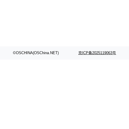
©OSCHINA(OSChina.NET)
京ICP备2025119063号