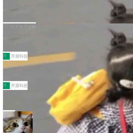
营现金流来覆盖资本开支，其资本支出覆盖率分
步后台 agent：Muse Code 有一个主 agent 循环，外加一组后台
→ 质量把关 → 数据概览。
别达到155% 和106%;而SpaceXAI的经营现金
腾讯开源 UCL-MPComm 通信库
agent。这些后台 agent...
流仅能覆盖资本开支的12...
腾讯网平团队宣布开源了 UCL-MPComm 通信
库，并将作为transport接入Mooncake TENT。
白开水不加糖
该通信库针对AI Memory池化场景的数据传输需
CoStrict入选工信部2025人工智能应用
求进行了深度优化，能够实现数据中心内大规模
典型案例
计算节点间多种内存类型的高性能通信。 UCL-
近日，工信部科技司公示《2025人工智能应用典
MPComm将作为一种传输引擎接入Mooncake T
型案例入选名单》，深信服“面向企业研发场景的
开
开源科技
ENT，实现零拷贝传输性能提升30%、非零拷贝
开源 AI 编程平台 CoStrict 应用”凭借卓越的技术
传输性能最高提升5倍。UCL-MPComm底层基
深信服AI算力网关入选工信部人工智能
创新与落地成效成功入选。 全链路私有化部署，
应用典型案例！
于自研UCL-Engine通信引擎，后续腾讯网平将
助力企业AI研发安全落地 当前，越来越多企业已
前不久，工业和信息化部正式发布《2025年人工
持续开源更多基于UCL-Engine的高性能通信组
经开始引入 AI Coding 工具，通过调用公有云模
智能应用典型案例名单》，集中展示人工智能在
开
开源科技
件。 腾讯网平团队在UCL-MPComm中实现了一
型或企业内部部署模型提升研发效率。但随着 AI
各领域的应用成果，覆盖技术底座、行业赋能、
个独立于业务线程的全局通信引擎（Engine），
Coding 从个人辅助工具逐步走向团队级、组织
Jeff Dean 离开 Google：一个时代的结
产品应用、支撑保障、专题等五大方向。深信服
并实...
束，一个实验室的开始
级应用，企业在规模化落地过程中，对安全性、
AI算力网关（AI创新平台）成功入选！ 随着各行
Google 员工编号 20。MapReduce 作者之一。
可控性和代码质量提出了更高要求。 首先是数据
各业的Agent走向规模化建设，算力构成形态逐
Bigtable 作者之一。TensorFlow 的作者之一。
局
安全与合规要求。对于大多数普通研发场景，公
渐丰富，用户关注的重点也在发生变化：不只是
Gemini 的架构师。Google 首席科学家。 Jeff D
有云模型能够满足快速试用和效率提升的需求。
让AI用起来，还要进一步看清混合算力时代下，
🔥 SolonCode v2026.8.4 发布：界面字体可调、22 种
ean 在 Google 工作了 27 年后，宣布离职。 他