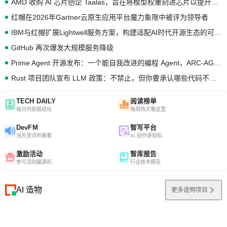
AMD 收购 AI 芯片创企 Taalas，旨在将模型权重刻进芯片以提升推理性能
红帽在2026年Gartner云原生应用平台魔力象限中被评为领导者
IBM与红帽扩展Lightwell服务方案，构建适配AI时代开源生态的可信基础设施
GitHub 再次爆发大规模服务降级
Prime Agent 开源发布：一个能自我改进的编程 Agent，ARC-AGI 3 超越人类专家基线
Rust 项目团队宣布 LLM 政策：不禁止，但你要承认哪些代码不是你写的
TECH DAILY
阅读榜单
每日内容报纸化
每周热文看这里
DevFM
智写平台
当天资讯听着看
AI 创作更轻松
激励活动
智库报告
参与活动赢源石
行业技术报告
AI 造物
更多造物项目