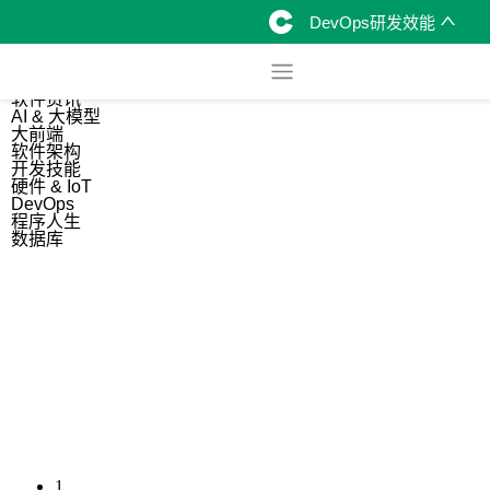
DevOps研发效能
综合
开源资讯
软件资讯
AI & 大模型
大前端
软件架构
开发技能
硬件 & IoT
DevOps
程序人生
数据库
1