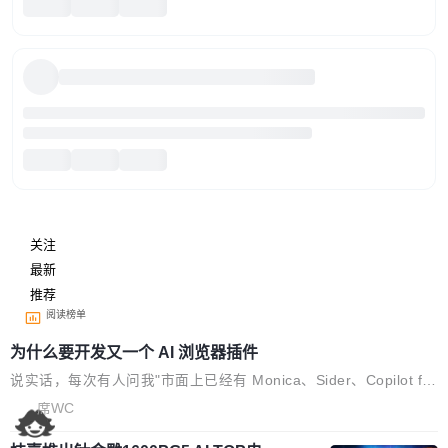
关注
最新
推荐
阅读榜单
为什么要开发又一个 AI 浏览器插件
说实话，每次有人问我"市面上已经有 Monica、Sider、Copilot for
Chrome 这些 AI 浏览器插件了，你为什么还要再做一个"，我都觉
席WC
得这个问题问得好。 因为我自己也是从用户变成开发者的。 现有