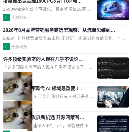
技嘉推出钛金雕1600PG5 AI TOP电
产品的天花板 我用过不少 AI 浏览器插件。刚开始觉得都挺好——
源：为发烧级主机与本地AI算力打造旗
选中一段文字，弹出解释；写邮件时帮你润色；看英文网页给你翻
1600W钛金能效全可视化，机身紧凑仅16厘米
舰供电方案
译摘要。但用久了你会发现，它们本质上都是同一类东西：一个带
继2026台北电脑展首度亮相后，技嘉科技近日正
开
开源科技
网页上下文的聊天框。 它们能读取页面的文本，然后把文本丢给大
式发布钛金雕1600PG5 AI TOP电源。这款高端
模型，再返回一段回答。仅此而已。 这当然有用，但总觉得差点意
2026年8月品牌营销服务商选型观察：从流量思维到品
电源专为发烧级DIY主机与本地AI算力平台打
牌资产思维的范式转移
思。比如我在一个后台管理系统里，需要填50个表单字段，每个字
造，整机长度仅16厘米，提供1600W额定功率
2026年的品牌营销服务商市场,正经历一场深刻的价值重构。全球
段还有联动逻辑；比如我想...
与80PLUS钛金能效；支持ATX 3.1与PCIe 5.1
全案品牌代理机构市场从2025年的83.1亿美元增长至2026年的86.
开
开源科技
规范，结合服务器级元件、完善供电线材与内置
6亿美元,年复合增长率达5.44%,预计2032年将突破120亿美元。数
实时LCD监控屏，可充分满足当下高阶PC主机
许多顶级实验室的人现在几乎不读论文
字广告与公共关系相关服务市场更是从2025年的8463亿美元扩张
了
的严苛使用需求。 澎湃功率，紧凑机身 钛金雕1
至2026年的8763亿美元。数字的背后是一个清晰的事实——品牌
「许多顶级实验室的人现在几乎不读论文了，而
600PG5 AI TOP具备强悍输出功率，同时实现
对专业化营销服务的需求从未如此迫切。 但市场扩容的同时,服务
且他们认为 ICLR/ICML/NeurIPS 充斥着大量过
局
机身尺寸大幅精简。整机长度仅16厘米，属于同
商的竞争逻辑正在改变。2026年TopAgency年度合辑的观察指出,
度宣传和欺诈。」 OpenAI 研究员 Keller Jorda
功率段机身尺寸十分紧凑的1600W电源产品。小
“产品”这个离消费者最近的载体,在整个品牌营销层面的权重显著变
xAI 前工程师评现代 AI 领域最重要 Top
n 这条推文引发了广泛讨论。他不是在说风凉
巧机身有效提升市面主流标准A...
3 开源项目
高了。全域营销服务商的竞争正在从规模转向深度,案例厚度、全域
话，他是说出了一个圈内人尽皆知但很少公开捅
Flash Attention 2 可能比我们所有人都活得久。
覆盖、多线协同...
破的事实。 Jordan 随后补充了一句软化声明：
这句话不是来自某个技术博客，而是出自 Hieu
局
「我不认为这些会议上大部分论文都在过度宣传
Pham 的一条推文。Hieu Pham 是谁？他是 xAI
或造假。问题是，作为读者，如果你筛选出那些
共商智能硬件发展新机遇 开源鸿蒙智能
的早期工程师之一，在 Grok 训练基础设施团队
硬件开发者日杭州站即将举行
看起来最令人兴奋的论文，那它们大部分都是过
工作过。近日他在 X 上发了一条帖子，列出了他
随着万物智联加速深入千行百业，智能硬件正从
度宣传的。」 这才是真正的痛点。不是所有论文
认为现代 AI 领域最重要的三个开源项目。 第一