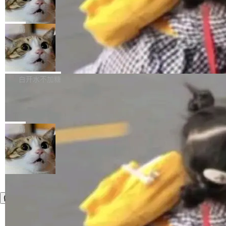
而美国模型厂商在"闭门造车"。他的原话是 "buil
DeepSeek Harness 宣布内测邀请，全
序给别人用。偶尔有人自己写个博客系统、智能
里日夜不停地"烧钱"。 复盘显示，...
网最大规模开源 Agent 路演现场诞生
ding in silos"——各自为战，互不通气。 这个判
家居控制、家庭实验室，都算稀奇事。 Crawsh
一条内测招募帖，发出去的时候大概没人想到它
断从他嘴里说出来分量不同。Hugging Face 是
aw 是 Shelley 的作者，一个开源 AI coding age
会变成一场开源 Agent 生态的路演。 8月1日，
局
全球最大的开源 AI 平台，上面跑着上百万个模
nt。他最近在博客上写了一篇文章，核心论点很
DeepSeek Harness 团队负责人崔添翼（tiany
型。谁在开源赛道上领先，...
简单：开发者工具必须开源。 理由不是传统的自
商汤 SenseNova U1.5-Lite-Preview
i）在 X 上发帖： 「如果你是 Agent Harness 相
开源
由软件情怀，而是一个跟 AI agent 直接相关的
关开源项目的开发者，希望参加 DeepSeek Har
商汤科技宣布面向社区开源轻量级统一多模态模
技术判断。 两行 prompt 就能个性化任何软件 C
ness 的内测，可以回复或私信联系我。请附上
型的预览版本 SenseNova U1.5-Lite-Preview。
白开水不加糖
rawshaw 给出了两个 prompt。 第一个： "下载
GitHub id 以及开源代表作。」 DeepSeek 曾在
公告称，SenseNova U1.5-Lite-Preview并非简
某个软件的源码，在本地构建。修改 agent ...
官方招聘信息中写过一条简洁有力的公式：Mod
Ubuntu 将核心系统包从 deb 转成了 s
单的模型规模升级，而是基于 SenseNova U1
nap
el + Harness = Agent。模型负责理解和推理，
的一次系统性迭代，不仅在同一架构中贯通视觉
Ubuntu 正在把又一个核心系统包从 deb 转为 s
Harness 负责把能力落到真实环境中——调用工
理解、推理、生成与编辑，还仅以 8B-MoT 的轻
nap。这次是 hwctl——一个用来检查 Ubuntu
局
具、读写文件、管理上下文、处理错误、完成闭
量大小，将能力推进到4K、更精细的真实质感、
硬件认证状态的命令行工具。 Canonical 工程师
环。崔添翼招人的标...
更复杂的视觉控制和可持续迭代编辑。 相比 U
Alan Griffiths 在邮件列表中说得很直白：「hwc
1，U1.5-Lite-Preview 在以下方向上带来了显著
tl 是一个 Ubuntu 专有的包，它和它的依赖项都
提升： 原生支持4K图像生成； 更精细的局部纹
是 Ubuntu 专有的，不会用在其他发行版上。」
理、细节与真实世界质感； 更准确的中英文文字
所以 deb 版本的受众实际上为零。既然只有 Ub
生成与复杂版式组织； 更稳定的图...
untu 用户在用，那用 snap 打包就没什么可纠结
的。 从 deb 到 snap 的迁移路径 hwctl 是 rust-
hwlib 硬件 API 库的一部分，命令行工具负责查