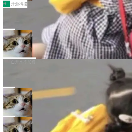
搭子
只需要几毫秒的 CPU 时间，但容器从冷启动到
文，标题只有六个字：Apple is getting this wro
I MatePad Edge应用市场，直接下载即可使
开
开源科技
就绪要花数秒。如果未来有十...
ng。 然后，它把邮件往来和 iMessage 聊天记
用，与鸿蒙电脑上的体验一致。值得一提的是，
录全贴了出来。 他发错人了 苹果外部律师 Gabr
FFmpeg 9.0 发布：代号“Lei”，以此纪
这是目前市面上唯一支持平板接入WorkBuddy P
念中国开发者雷霄骅
iel Gross 来自 Weil 律所，2 月 23 日下午 5:53
C版的产品，搭载“人机双写”重磅功能——你写
全球知名开源多媒体框架 FFmpeg 今天正式发
给 OpenAI 总法律顾问 Che Chang 发了封邮
你的，AI写AI的，同屏协作互不干扰。一句话让
布了 9.0 版本。这个版本除了带来新一代音视频
局
件，附了一封长信，要求 OpenAI 配合调查前苹
AI帮你干活，现在开启全新体验！ 温馨提示：
处理能力和硬件加速支持之外，还有一个特殊之
果员工带走机密信...
亚马逊成本失控：AI 写代码烧掉 1215
体验WorkBuddy鸿蒙PC版前，请将 HUAWEI M
处：FFmpeg 9.0 的代号是“Lei”。 这个名字，
万元，超预算 860%
atePad Edge 升级至 HarmonyOS 6.1.0.135S
来自中国开发者雷霄骅（Lei Xiaohua）。 对于
外媒近日曝光了亚马逊的多份内部报告显示，AI
P9 patch03及以上版本。 *升级路径：设置 > 搜
很多中国音视频开发者而言，这个名字并不陌
导致公司在多个项目上超支。《金融时报》报道
白开水不加糖
索“软件更新” > 检查更新，即可搜索新版本，下
生。十年前，他通过大量中文技术文章、源码分
称，仅一个项目的成本超支就高达 180 万美元
载安装完成升级即可。 没有...
Hugging Face CEO 发声：中国正在开
析和开源示例，让一代开发者第一次真正理解 F
（约合人民币 1215 万元）。 具体来说，一名工
源模型上碾压我们
Fmpeg，也成为很多人进入音视频开发领域的
程师借助 Anthropic 旗下 Claude Sonnet 模型
"他们正在开源模型上碾压我们。" Hugging Fac
“启蒙老师”。 而今年，恰好是雷霄骅离世十周
编写程序，目标是完成电商平台作者信息与商品
e CEO Clément Delangue 在 CNBC 的采访里
局
年。FFmpeg 社区最终选择用一个大版本的名
列表的数据匹配 —— 一项常规的数据处理任
没有拐弯抹角。他说中国正在赢得 AI 竞赛，而
字，留下了这份纪念。 雷霄骅曾是中国传媒大学
务，最终却产生了 180 万美元的账单，实际支出
当 AI agent 把源码变成了最好的扩展系
且按目前的速度，中国 AI 工具预计在今年底或
数字电视技术方向的博士生，长期从事视频、音
统，开发者工具必须开源
超出原定预算 860%。 更令人意外的是，该项目
2027 年就能追上美国前沿实验室的水平。 Dela
五年前，David Crawshaw 问过很多软件工程师
频技...
最终并未成功落地，而高额算力消耗持续运行长
ngue 把原因归结为一件事：开放协作。中国的
一个问题：你写过什么给自己用的程序？答案几
局
达 5 个月，公司直到财务对账时才察觉异常。这
AI 开发者在一个共享和协作的生态里加速迭代，
乎都是没有。工程师们整天用别人写的程序写程
意味着一个无人看管的 AI 程序，在近半年时间