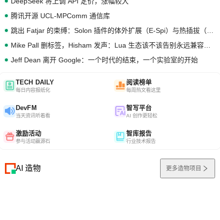
DeepSeek 将上调 API 定价，涨幅较大
腾讯开源 UCL-MPComm 通信库
跳出 Fatjar 的束缚：Solon 插件的体外扩展（E-Spi）与热插拔（H-Spi）
Mike Pall 删标签，Hisham 发声：Lua 生态该不该告别永远兼容的旧梦？
Jeff Dean 离开 Google：一个时代的结束，一个实验室的开始
TECH DAILY
阅读榜单
每日内容报纸化
每周热文看这里
DevFM
智写平台
当天资讯听着看
AI 创作更轻松
激励活动
智库报告
参与活动赢源石
行业技术报告
AI 造物
更多造物项目