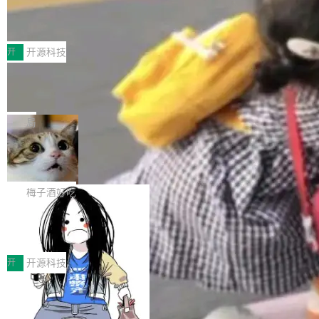
深信服AI算力网关入选工信部人工智能
传输性能最高提升5倍。UCL-MPComm底层基
创新与落地成效成功入选。 全链路私有化部署，
应用典型案例！
于自研UCL-Engine通信引擎，后续腾讯网平将
助力企业AI研发安全落地 当前，越来越多企业已
前不久，工业和信息化部正式发布《2025年人工
持续开源更多基于UCL-Engine的高性能通信组
经开始引入 AI Coding 工具，通过调用公有云模
智能应用典型案例名单》，集中展示人工智能在
开
开源科技
件。 腾讯网平团队在UCL-MPComm中实现了一
型或企业内部部署模型提升研发效率。但随着 AI
各领域的应用成果，覆盖技术底座、行业赋能、
个独立于业务线程的全局通信引擎（Engine），
Coding 从个人辅助工具逐步走向团队级、组织
Jeff Dean 离开 Google：一个时代的结
产品应用、支撑保障、专题等五大方向。深信服
并实...
束，一个实验室的开始
级应用，企业在规模化落地过程中，对安全性、
AI算力网关（AI创新平台）成功入选！ 随着各行
Google 员工编号 20。MapReduce 作者之一。
可控性和代码质量提出了更高要求。 首先是数据
各业的Agent走向规模化建设，算力构成形态逐
Bigtable 作者之一。TensorFlow 的作者之一。
局
安全与合规要求。对于大多数普通研发场景，公
渐丰富，用户关注的重点也在发生变化：不只是
Gemini 的架构师。Google 首席科学家。 Jeff D
有云模型能够满足快速试用和效率提升的需求。
让AI用起来，还要进一步看清混合算力时代下，
🔥 SolonCode v2026.8.4 发布：界面
ean 在 Google 工作了 27 年后，宣布离职。 他
但对于金融、能源、医疗等对数据安全要求较...
字体可调、22 种语言、记忆搜索增强
Token花在哪里、算力是否被充分利用，以及持
不是一个人走。一同离开的还有 Sanjay Ghema
打开终端就能上岗的全中文编码智能体，这一轮
续增长的AI成本该如何优化。 深信服AI算力网关
wat（Google 员工编号 23，Jeff Dean 二十多
把「看得清、用母语、记得住」三件事一次补
梅子酒好吃
正是围绕这些实际问题，从Token治理和成本治
年的编程搭档，MapReduce 和 Bigtable 的共同
齐。 SolonCode 是什么 SolonCode 是杭州无
理两个方面，让用户的每一份算力都看得清、管
作者）、Quoc Le（Google 大脑核心成员，Se
让“代码语义理解”深度释放AI Coding
耳科技研发的企业级终端编码智能体——一位全
得住、用得稳、省得下、更安全！ 一、从现在开
价值潜能：华为云码道（CodeArts）
q2Seq 和 DocAI 的共同发明人）以及 Oriol Vin
中文驱动的数字员工，自主理解需求、规划步
一、代码仓深度理解技术的作用与价值 在软件工
始，Token使用一目...
代码仓技术解析
yals（Gemini 联合负责人，AlphaSta...
骤、编写代码。不挑模型、不挑平台，curl 一行
程实践中，代码仓是企业核心知识资产的主要载
开
开源科技
装完即用。 开源地址：Gitee · GitCode · GitHu
体。企业级代码仓库通常包含数十万乃至数百万
b 安装 支持 Java 8+（8~26）、macOS / Linu
一条“删库”命令跑 17 小时，算法工程
个文件，其规模远超单次模型调用可承载的上下
师删光 89TB 数据只为干私活
x / Windows / Harmony PC。 # macOS / Linu
文窗口。随着项目规模的持续扩张与代码历史的
最高人民检察院8月4日公布了一起案件：北京一