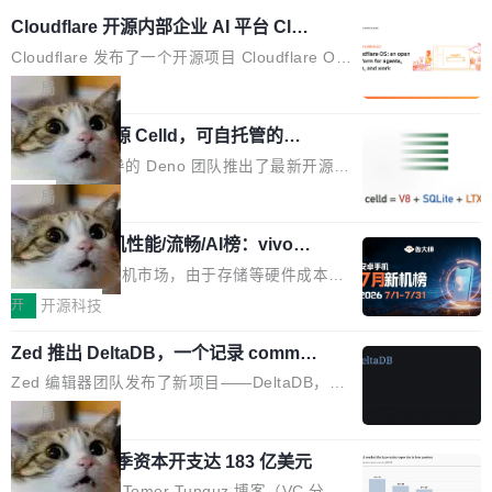
Cloudflare 开源内部企业 AI 平台 Clou
dflare OS
Cloudflare 发布了一个开源项目 Cloudflare O
S。如果你只看官方博客，你会觉得这是又一
局
个"AI 知识库 + 聊天机器人"——每个大厂都在
Deno 团队开源 Celld，可自托管的分
做，没什么新鲜的。 但 Kenton Varda 在 Twitte
布式 Durable Objects
r 上把事情说清楚了： 今天我们发布了 Cloudfla
Ryan Dahl 领导的 Deno 团队推出了最新开源项
re OS，一个带连接器的聊天机器人，跟其他所
目 Celld，一个能在自己机器上运行 Cloudflare
局
有科技公司做的一样。只不过，实际上它不一
Workers 和 Durable Objects 的守护进程。 设
样。这是 Sandstorm.io 的重制版，我十年前的
鲁大师7月新机性能/流畅/AI榜：vivo夺
计思路很直接：每个对象是一个独立的 SQLite
性能、流畅双第一，三星Galaxy Z系列
那个创业公司。不同的是，这次它构建在 Cloudf
数据库，按名称寻址，复制到你自己的 S3 兼容
2026年7月的手机市场，由于存储等硬件成本暴
新折叠缺席
lare Workers 上——我花了九年时间搭建的平台
存储库里。节点之间只通过这个存储库协调——
增，手机厂商的日子也不好过啊，新机速度明显
开
开源科技
——并且深度集成了 AI。这基本上是我十年秘密
没有控制平面，没有共识协议。每个对象自带一
放缓，因此硝烟味淡了许多。新机参数规格除开
计划的顶峰。 十年前，Ken...
个小型数据库，应用天然按分片构建，单个数据
Zed 推出 DeltaDB，一个记录 commit
高价的三星折叠（三星Galaxy Z Fold8 Ultra / Z
之间所有操作的版本控制系统
库的竞争和爆炸半径问题在设计层面就被消除
Fold8 / Z Flip8）外，其余要么是中低端机器，
Zed 编辑器团队发布了新项目——DeltaDB，一
了。 闲置的 cell 会休眠到几乎不占资源。当 cel
例如iQOO Z11i、REDMI Note 17、REDMI No
个在 git commit 之间记录每一次编辑操作的版
局
l 迁移或唤醒时，新宿主从 S3 恢复 SQLite 数据
te 17 Pro、OPPO K15，要么是vivo X300 E这
本控制系统。目前处于 Early Access 阶段。 De
库继续执行。存储库是持久化的唯一真相...
样的次旗舰。 Galaxy Z Fold8 Ultra / Z Fold8 /
SpaceXAI 单季资本开支达 183 亿美元
ltaDB 的核心思路直接写在 landing page 最显
Z Flip8三款折叠屏新机均在7月22日发布，且全
眼的位置：「Software is made between com
根据风险投资人Tomer Tunguz 博客（VC 分