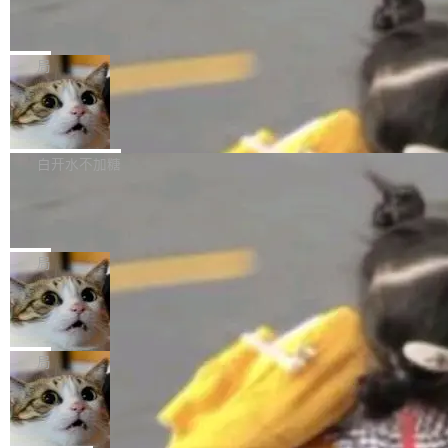
源评测集中，Hy ASR 3.0 preview 在多语种的
对音频采样频率设定了下限 采样率低于 8kHz
慕尼黑市政府为全职开源项目维护者提
让模型总结出三十余条潜在特性，再逐条要求生
WER（...
供资助
（通常被认为是 "telephone"/"walkie-talkie" 音
成详细解释和代码校验，最终筛选出对用户体感
"在过去大约 10 年的大部分时间里，libexpat 的
质的最低采样率）的音频格式将被拒绝 修复了 C
最强的若干项。对于尚未正式发版的 PG 19，则
维护工作一直与我的日常工作、家务、社交生活
局
SS 圆角虚线样式中可能存在的问题 如果表单中
通过拉取过去一年内（从 PG 18 Beta1 时间点
和休闲娱乐竞争时间。" 这是 libexpat 维护者 S
的图像元素不在同一个子树中，则它们将不再关
至今）的所有 commit，同样交由 AI 分析提炼。
Firefox 153.0.3 发布
ebastian Pipping 写在博客里的话。8 月 4 日，
联 加...
经过人工复核，准确度令人满意。这一方法也为
他宣布了一个新消息：从 2026 年 8 月 1 日起，
Firefox 153.0.3 现已发布，具体更新内容如
社区爱好者提供了高效跟踪新版本的思路。
他可以全职维护 libexpat 了，最长 6 个月。发
下： New Smart Window 包含多项增强功能：
白开水不加糖
工资的是慕尼黑市政府。 libexpat 是一个 C99
<ul> <li>现在建议列表会显示更多结果，方便用
编写的流式 XML 解析器，MIT 许可证。和 libx
Cloudflare Computer 开源：你的 Age
户查找历史记录和切换到已打开的标签页。（<a
nt 需要一台电脑，而不是一个容器
ml2 一样，它是世界上使用最广泛的 XML 解析
href="https://bugzilla.mozilla.org/show_bug.c
Cloudflare 开源了名为 @cloudflare/computer
库之一。你的操作系统、浏览器、无数的基础设
gi?id=2019042">Bug&nbsp;2019042</a>）</l
的 npm 包。项目的核心论点是：容器不适合 Ag
局
施软件，很可能都在用它。而过去十年，维护它
i> <li>现在，助手可以直接使用 Exa 的网络搜索
ent 计算。真正适合的，是 Isolate。 Cloudflare
的人一直在用业余...
结果回答问题，而无需将问题转交给搜索引擎。
OpenAI 公开邮件和聊天记录回应苹果
工程师在这件事上没什么可谦虚的——他们用 W
诉讼，称“Apple is getting this wron
（<a href="https://bugzilla.mozilla.org/show_
orkers 跑了十年 Isolate。用 CEO Matthew Pri
上个月，苹果一纸诉状把 OpenAI 告上法庭，指
g”
bug.cgi?id=204...
nce 的话说：「我们一生都在用 Isolate 运行代
控其挖角苹果前员工并窃取商业秘密。苹果的诉
局
码，而 AI Agent 不需要容器，它们需要的是 Iso
状把 OpenAI 描述成一个系统性地从前东家挖
late。」 容器为什么不合适 容器的问题在于启动
HUAWEI MatePad Edge上架WorkBu
人、套取机密信息的对手。 OpenAI 没发律师
ddy鸿蒙PC版，说话就能干活的AI办公
和销毁都太重了。一个 Agent 要执行的任务可能
函，也没选择庭外沉默。它在官网贴了一篇博
全能AI工作台WorkBuddy鸿蒙PC版上架HUAWE