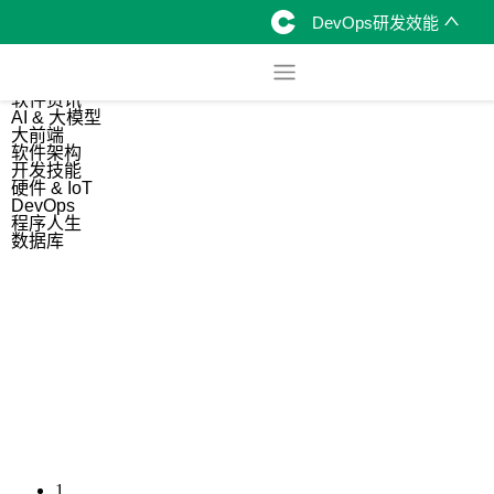
DevOps研发效能
综合
开源资讯
软件资讯
AI & 大模型
大前端
软件架构
开发技能
硬件 & IoT
DevOps
程序人生
数据库
1