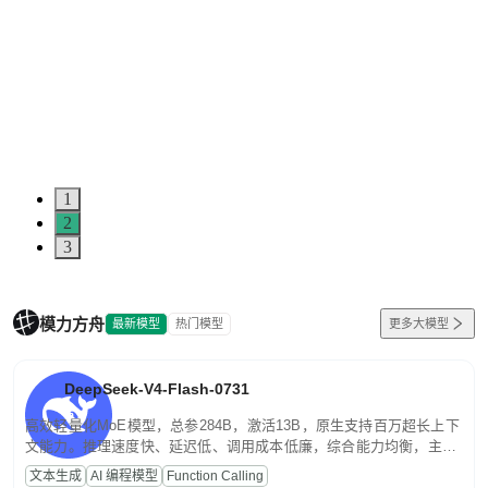
1
2
3
模力方舟
最新模型
热门模型
更多大模型
DeepSeek-V4-Flash-0731
高效轻量化MoE模型，总参284B，激活13B，原生支持百万超长上下
文能力。推理速度快、延迟低、调用成本低廉，综合能力均衡，主打
高并发、轻量化任务，适合日常对话、内容创作、基础 RAG、批量
文本生成
AI 编程模型
Function Calling
文案处理等普惠刚需场景。