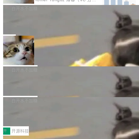
部搭载骁龙8 Elite Gen5 for Galaxy，它们本该
mits」——软件是在 commit 之间写出来的。git
析）披露的最新分析与第二季度业绩报告，Spac
白开水不加糖
是7月性...
只记录了你提交的最终状态，但真正的工作过程
eXAI在上个季度的总资本支出飙升至183.7亿美
——打字、删改、试错、agent 对话——都在 co
Meta 发布终端编程 Agent“Muse Cod
元。其中，绝大部分资金被直接用于 AI 领域，
e” 和 Muse Spark 1.2 模型
mmit 之间的空隙里丢失了。 DeltaDB 要做的就
金额高达158.3亿美元，这一单项投入已经逼近
Meta 今天发布了两款 AI 产品：Muse Code，
是把这段空隙补上。 回退到任何一次编辑：Delt
微软同期总资本开支的四成。 与亚马逊、Alpha
一个在终端里运行的编程 agent；Muse Spark
局
aDB 捕获 commit 之间的每一次操作，...
bet、微软以及 Meta 等传统科技巨头相比，Spa
1.2，驱动这个 agent 的新模型。一句话概括：
ceXAI的资金消耗速度尤为引人瞩目。然而，支
美团开源 LoHoSearch，用知识图谱校
你可以用 curl -fsSL https://dev.meta.ai/install.
准 AI 能力认知
撑庞大支出的资金来源却呈现出截然不同的面
sh | bash 安装一个能在大项目里自动规划、写
机器出题的前提，是让机器拥有全局视野。整个
貌。数据显示，微软和 Meta 主要依托充沛的经
代码、验证结果的 AI 终端工具。 据介绍，Muse
构建流程可以分为四个环节：建图 → 控制难度
白开水不加糖
营现金流来覆盖资本开支，其资本支出覆盖率分
Code 是 Meta 的编程 agent 产品。它和市场上
→ 质量把关 → 数据概览。
别达到155% 和106%;而SpaceXAI的经营现金
已有的终端编程 agent 在设计理念上有几个明显
腾讯开源 UCL-MPComm 通信库
流仅能覆盖资本开支的12...
的差异点。 异步后台 agent：Muse Code 有一
腾讯网平团队宣布开源了 UCL-MPComm 通信
个主 agent 循环，外加一组后台 agent。这些后
库，并将作为transport接入Mooncake TENT。
白开水不加糖
台 agent...
该通信库针对AI Memory池化场景的数据传输需
CoStrict入选工信部2025人工智能应用
求进行了深度优化，能够实现数据中心内大规模
典型案例
计算节点间多种内存类型的高性能通信。 UCL-
近日，工信部科技司公示《2025人工智能应用典
MPComm将作为一种传输引擎接入Mooncake T
型案例入选名单》，深信服“面向企业研发场景的
开
开源科技
ENT，实现零拷贝传输性能提升30%、非零拷贝
开源 AI 编程平台 CoStrict 应用”凭借卓越的技术