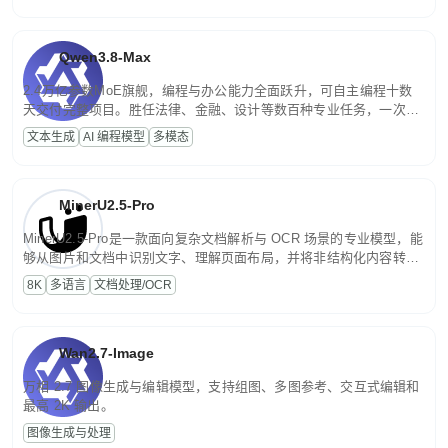
Qwen3.8-Max
2.4万亿参数MoE旗舰，编程与办公能力全面跃升，可自主编程十数
天交付完整项目。胜任法律、金融、设计等数百种专业任务，一次对
话端到端交付生产级成果。原生视觉理解贯穿规划、执行与验证全流
文本生成
AI 编程模型
多模态
程，支持超长文档与长视频的深度语义解析。长程任务中自主规划与
闭环迭代，持续进化。
MinerU2.5-Pro
MinerU2.5-Pro是一款面向复杂文档解析与 OCR 场景的专业模型，能
够从图片和文档中识别文字、理解页面布局，并将非结构化内容转换
为便于存储、检索和二次处理的结构化结果。
8K
多语言
文档处理/OCR
Wan2.7-Image
万相 2.7 图像生成与编辑模型，支持组图、多图参考、交互式编辑和
最高 2K 输出。
图像生成与处理