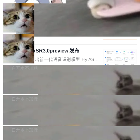
x / Harmony PC curl -fsSL https://solon.noea
不断累积，代码仓中的模块关系、接口契约、业
名90后算法工程师王某，为了给自己接的私活腾
局
r.org/solon...
务逻辑等关键信息往往分散于数十乃至数百个文
服务器空间，删光了公司AI游戏部门的全部核心
件之中，形成高度复杂的知识关联网络。传统的
Cloudflare 分享推理优化实践：KV ca
数据。 王某2024年1月入职东城区某科技公司AI
che 量化 + 权重压缩，吞吐量提升 4
代码检索手段（如关键词匹配、目录遍历）仅能
短剧部门，有互联网大厂背景。在公司内部架构
Kimi 和 GLM 是当前最强的大模型系列之一，但
1%，成本降 30%
在语法层面完成文本定位，难以触及代码的语义
调整期间，部门三次通知全员将数据从A集群迁
它们有一个共同的问题：太吃显存了。月之暗面
局
内涵与结构关联，导致开发者使用代码智能体在
移到B集群，王某都回复了"收到"。 他没有迁移
的 Kimi K 系列和智谱的 GLM 都是长上下文、M
理解大规模代码仓时面临显著"代码仓理解"瓶
数据。2024年9月3日下午4点，他使用此前登录
腾讯混元 Hy ASR3.0preview 发布
oE 架构的大模型，好用到让人上瘾，但 GPU 显
颈。 代码仓深度理解服务（以下简称" CodeBas
的账号密码进入A集群，输入了一条被程序员圈
存永远不够用。 Cloudflare 的 Workers AI 团队
腾讯混元正式推出新一代语音识别模型 Hy ASR
e深度理解服务"）是华为云码道（CodeA...
称为"删库跑路"的命令——最高管理员权限、无
一直在跑这些模型的推理。他们在官方博客上发
3.0preview。基于最新一代大语言模型 Hy3 的
白开水不加糖
需确认、强制递归删除。17个小时后，运维人员
了一篇技术文章，详细拆解了三种让大模型在 G
语言理解能力，以及融合了高精度语音识别与深
发现异常并中止进程时，89TB数据已经没了。
Pale Moon 34.3.2 发布，苍月浏览器
PU 上跑得更省、更快的技术手段——KV cache
度语义理解能力，实现了语音识别能力的全面升
删掉的是AI游戏部门的全部开发文件，包括公司
量化、模型权重压缩、以及共享 KV cache 的完
级。 根据介绍，Hy ASR3.0preview 目标在于：
Pale Moon 34.3.2 现已发布，这是一个安全更
自研的多个文生3D和...
整性保护。效果是：吞吐量提升 41%，每 token
让语音识别不再只是听清，而是真正听懂。通过
新和少量网页兼容性修复版本。 Changes/fixe
白开水不加糖
成本降低 30%，精度不变。 FP8 省的不仅是显
先理解你的语境和意图，再把准确的文字直接给
s： 实现了URL.Parse()便捷功能 对浏览器内部
存 KV cache 是推理时最吃显...
PostgreSQL 18/19 新特性深度解读
到你。从“逐字转写、单点优化”演进为“理解语
函数添加了多项边界检查，以避免潜在的越界访
境、兼容场景、一键直出”。 Hy ASR 3.0 previe
问、下溢和溢出。（DiD） 修复了加载和解析内
演讲者分享了一个有趣的实践：面对 PG 18 已
w 不要求标准普通话，方言识别覆盖粤语、吴语
容提供的字体时出现的几个问题 为避免音频加
发布的 Release Notes，他利用 AI 工具（如 Co
白开水不加糖
等 10 大方言片区和 20 余个二级小片区。在开
载、处理和播放过程中可能出现的一系列错误，
pilot）对数千条 commit 日志进行自动分析，先