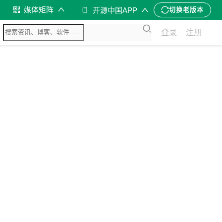
媒体矩阵
开源中国APP
切换老版本
登录
注册