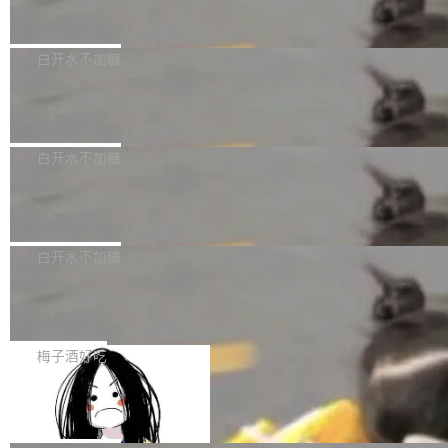
但必须满足五个条件：预先安排、非关键、高质
Docker 29.7.2 发布
epSeek）获配93.3399万股，按150.8元/股发行
量、充分测试、充分审查，并且必须披露。LLM
价格计算，认购金额约1.41亿元，股份锁定期为
Docker 29.7.2 现已发布，具体更新内容如下：
不得生成涉及安全性的关键变更，除非作者本身
36个月。 公告显示，本次宇树科技战略配售对
Bug fixes and enhancements 修复多次传递同
白开水不加糖
就是领域专家。即使如此，政策也"强烈不建
象主要包括长期投资机构、与公司业务具有战略
一环境变量时，docker service create和docker
议"这么做。 对于不披露的情况，审核者可以直
合作关系或长期合作愿景的大型企业、科创板保
Apache Fluss 毕业成为顶级项目
service update会发生 panic 的问题。docker/cl
接关闭 PR，无需解释。 政策作者 Jynn Ne...
荐人跟投子公司，以及公司高级管理人员和核心
i#7145 修复了 Docker Engine 29.7.0 中引入的
今年 7 月，Apache Fluss 的毕业提案在 Apach
员工参与设立的专项资产管理计划。其中，Dee
一个回归问题，该问题导致拉取镜像时会拒绝包
e 孵化器项目管理委员会（IPMC）投票中获得
白开水不加糖
pSeek作为与宇树科技具备战略合作关系的企
含绝对 hardlink 目标的镜像（此类镜像由某些镜
全票通过，随后获 Apache 软件基金会董事会批
业，获配股份数量占本次发行数量的2.31%。 除
像构建工具生成）。moby/moby#53305 修复了
马斯克 AI 百科项目 Grokipedia 被曝数
准。今天，Apache 软件基金会正式宣布 Apach
DeepSeek外，腾讯旗下上海启善投资有限公司
月未更新
Docker Engine 29.7.0 中引入的一个回归问
e Fluss 孵化毕业，成为 Apache 顶级项目（TL
埃隆·马斯克推出的AI百科项目 Grokipedia 被曝
获配9...
题，该问题可能导致在旧版 Linux 内核...
P）！这一里程碑不仅标志着 Fluss 迈入新的发
长期停止内容更新，未能实现其作为“AI版维基百
白开水不加糖
展阶段，也将进一步推动流式存储、实时湖仓与
科”替代品的目标。 据 Lawfare 最新调查，自今
AI 数据基础加速融合，为实时数据基础设施的发
Solon I18n：三种解析器，零样板代码
年4月以来，Grokipedia 页面更新功能基本停
展开启新的篇章。
滞，过去三个月内没有任何条目完成更新，用户
如果你在 Spring Boot 里做过国际化，流程大概
提交的编辑请求也长期处于待处理状态。 Groki
是这样的：配 MessageSource 的 Bean、写 R
梅子酒好吃
pedia 于去年底上线，定位为由人工智能生成内
eloadableResourceBundleMessageSource、
Apache Doris 4.1 全面增强 Iceberg：
容的百科平台，被马斯克视为传统众包百科网站
声明 LocaleResolver、注册 LocaleChangeInt
支持 UPDATE、MERGE INTO 与 Iceb
维基百科的替代方案。Lawfare 调查发现，无论
erceptor…五六步之后才能看到第一行翻译文
Apache Doris 4.1 要补齐的，正是缺失的那一
erg V3
热门页面还是低关注度页面，均未出现近期更