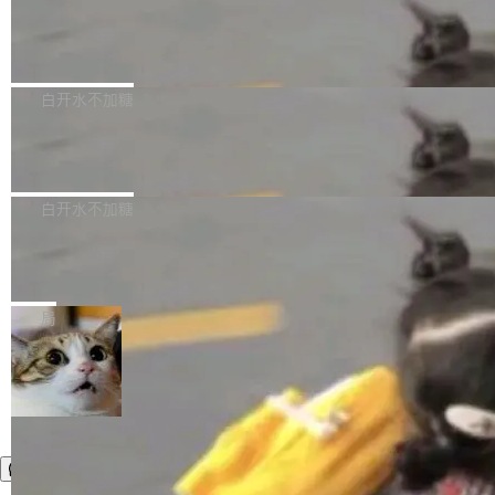
需确认、强制递归删除。17个小时后，运维人员
了一篇技术文章，详细拆解了三种让大模型在 G
语言理解能力，以及融合了高精度语音识别与深
发现异常并中止进程时，89TB数据已经没了。
PU 上跑得更省、更快的技术手段——KV cache
Pale Moon 34.3.2 发布，苍月浏览器
度语义理解能力，实现了语音识别能力的全面升
删掉的是AI游戏部门的全部开发文件，包括公司
量化、模型权重压缩、以及共享 KV cache 的完
级。 根据介绍，Hy ASR3.0preview 目标在于：
Pale Moon 34.3.2 现已发布，这是一个安全更
自研的多个文生3D和...
整性保护。效果是：吞吐量提升 41%，每 token
让语音识别不再只是听清，而是真正听懂。通过
新和少量网页兼容性修复版本。 Changes/fixe
白开水不加糖
成本降低 30%，精度不变。 FP8 省的不仅是显
先理解你的语境和意图，再把准确的文字直接给
s： 实现了URL.Parse()便捷功能 对浏览器内部
存 KV cache 是推理时最吃显...
到你。从“逐字转写、单点优化”演进为“理解语
PostgreSQL 18/19 新特性深度解读
函数添加了多项边界检查，以避免潜在的越界访
境、兼容场景、一键直出”。 Hy ASR 3.0 previe
问、下溢和溢出。（DiD） 修复了加载和解析内
演讲者分享了一个有趣的实践：面对 PG 18 已
w 不要求标准普通话，方言识别覆盖粤语、吴语
容提供的字体时出现的几个问题 为避免音频加
发布的 Release Notes，他利用 AI 工具（如 Co
白开水不加糖
等 10 大方言片区和 20 余个二级小片区。在开
载、处理和播放过程中可能出现的一系列错误，
pilot）对数千条 commit 日志进行自动分析，先
源评测集中，Hy ASR 3.0 preview 在多语种的
对音频采样频率设定了下限 采样率低于 8kHz
慕尼黑市政府为全职开源项目维护者提
让模型总结出三十余条潜在特性，再逐条要求生
WER（...
供资助
（通常被认为是 "telephone"/"walkie-talkie" 音
成详细解释和代码校验，最终筛选出对用户体感
"在过去大约 10 年的大部分时间里，libexpat 的
质的最低采样率）的音频格式将被拒绝 修复了 C
最强的若干项。对于尚未正式发版的 PG 19，则
维护工作一直与我的日常工作、家务、社交生活
局
SS 圆角虚线样式中可能存在的问题 如果表单中
通过拉取过去一年内（从 PG 18 Beta1 时间点
和休闲娱乐竞争时间。" 这是 libexpat 维护者 S
的图像元素不在同一个子树中，则它们将不再关
至今）的所有 commit，同样交由 AI 分析提炼。
ebastian Pipping 写在博客里的话。8 月 4 日，
联 加...
经过人工复核，准确度令人满意。这一方法也为
他宣布了一个新消息：从 2026 年 8 月 1 日起，
社区爱好者提供了高效跟踪新版本的思路。
他可以全职维护 libexpat 了，最长 6 个月。发
工资的是慕尼黑市政府。 libexpat 是一个 C99
编写的流式 XML 解析器，MIT 许可证。和 libx