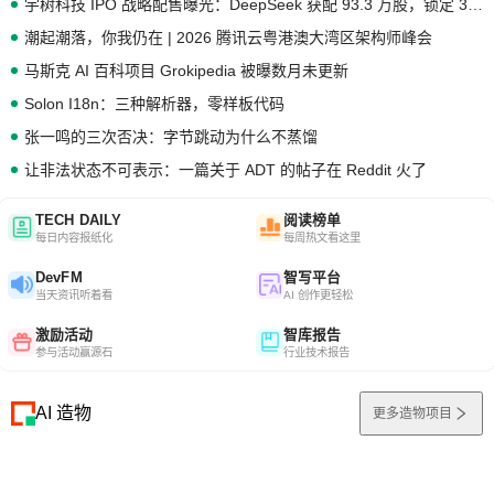
宇树科技 IPO 战略配售曝光：DeepSeek 获配 93.3 万股，锁定 36 个月
潮起潮落，你我仍在 | 2026 腾讯云粤港澳大湾区架构师峰会
马斯克 AI 百科项目 Grokipedia 被曝数月未更新
Solon I18n：三种解析器，零样板代码
张一鸣的三次否决：字节跳动为什么不蒸馏
让非法状态不可表示：一篇关于 ADT 的帖子在 Reddit 火了
TECH DAILY
阅读榜单
每日内容报纸化
每周热文看这里
DevFM
智写平台
当天资讯听着看
AI 创作更轻松
激励活动
智库报告
参与活动赢源石
行业技术报告
AI 造物
更多造物项目