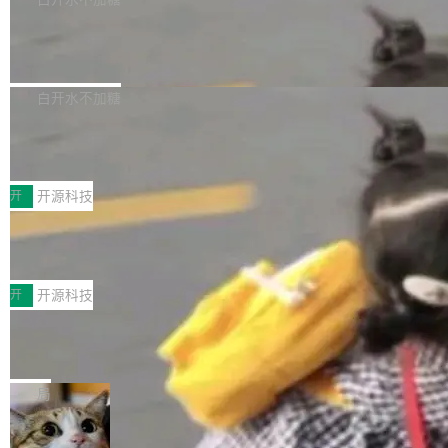
营现金流来覆盖资本开支，其资本支出覆盖率分
Code 是 Meta 的编程 agent 产品。它和市场上
→ 质量把关 → 数据概览。
别达到155% 和106%;而SpaceXAI的经营现金
已有的终端编程 agent 在设计理念上有几个明显
腾讯开源 UCL-MPComm 通信库
流仅能覆盖资本开支的12...
的差异点。 异步后台 agent：Muse Code 有一
腾讯网平团队宣布开源了 UCL-MPComm 通信
个主 agent 循环，外加一组后台 agent。这些后
库，并将作为transport接入Mooncake TENT。
白开水不加糖
台 agent...
该通信库针对AI Memory池化场景的数据传输需
CoStrict入选工信部2025人工智能应用
求进行了深度优化，能够实现数据中心内大规模
典型案例
计算节点间多种内存类型的高性能通信。 UCL-
近日，工信部科技司公示《2025人工智能应用典
MPComm将作为一种传输引擎接入Mooncake T
型案例入选名单》，深信服“面向企业研发场景的
开
开源科技
ENT，实现零拷贝传输性能提升30%、非零拷贝
开源 AI 编程平台 CoStrict 应用”凭借卓越的技术
传输性能最高提升5倍。UCL-MPComm底层基
深信服AI算力网关入选工信部人工智能
创新与落地成效成功入选。 全链路私有化部署，
应用典型案例！
于自研UCL-Engine通信引擎，后续腾讯网平将
助力企业AI研发安全落地 当前，越来越多企业已
前不久，工业和信息化部正式发布《2025年人工
持续开源更多基于UCL-Engine的高性能通信组
经开始引入 AI Coding 工具，通过调用公有云模
智能应用典型案例名单》，集中展示人工智能在
开
开源科技
件。 腾讯网平团队在UCL-MPComm中实现了一
型或企业内部部署模型提升研发效率。但随着 AI
各领域的应用成果，覆盖技术底座、行业赋能、
个独立于业务线程的全局通信引擎（Engine），
Coding 从个人辅助工具逐步走向团队级、组织
Jeff Dean 离开 Google：一个时代的结
产品应用、支撑保障、专题等五大方向。深信服
并实...
束，一个实验室的开始
级应用，企业在规模化落地过程中，对安全性、
AI算力网关（AI创新平台）成功入选！ 随着各行
Google 员工编号 20。MapReduce 作者之一。
可控性和代码质量提出了更高要求。 首先是数据
各业的Agent走向规模化建设，算力构成形态逐
Bigtable 作者之一。TensorFlow 的作者之一。
局
安全与合规要求。对于大多数普通研发场景，公
渐丰富，用户关注的重点也在发生变化：不只是
Gemini 的架构师。Google 首席科学家。 Jeff D
有云模型能够满足快速试用和效率提升的需求。
让AI用起来，还要进一步看清混合算力时代下，
🔥 SolonCode v2026.8.4 发布：界面
ean 在 Google 工作了 27 年后，宣布离职。 他