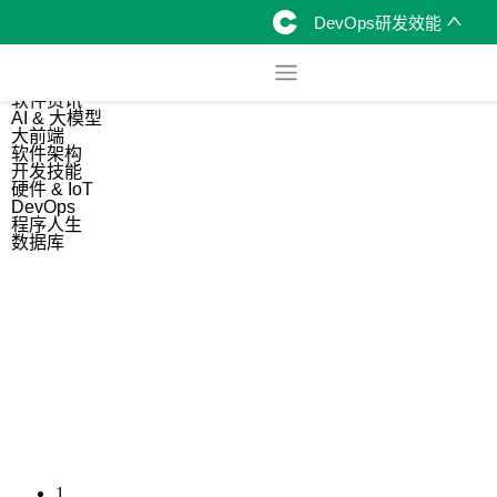
DevOps研发效能
综合
开源资讯
软件资讯
AI & 大模型
大前端
软件架构
开发技能
硬件 & IoT
DevOps
程序人生
数据库
1