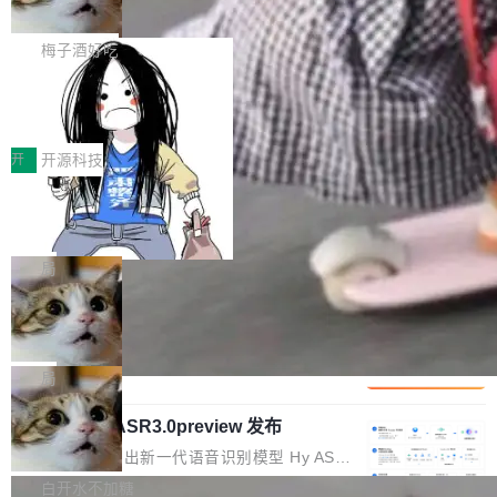
但对于金融、能源、医疗等对数据安全要求较...
字体可调、22 种语言、记忆搜索增强
Token花在哪里、算力是否被充分利用，以及持
不是一个人走。一同离开的还有 Sanjay Ghema
打开终端就能上岗的全中文编码智能体，这一轮
续增长的AI成本该如何优化。 深信服AI算力网关
wat（Google 员工编号 23，Jeff Dean 二十多
把「看得清、用母语、记得住」三件事一次补
梅子酒好吃
正是围绕这些实际问题，从Token治理和成本治
年的编程搭档，MapReduce 和 Bigtable 的共同
齐。 SolonCode 是什么 SolonCode 是杭州无
理两个方面，让用户的每一份算力都看得清、管
作者）、Quoc Le（Google 大脑核心成员，Se
让“代码语义理解”深度释放AI Coding
耳科技研发的企业级终端编码智能体——一位全
得住、用得稳、省得下、更安全！ 一、从现在开
价值潜能：华为云码道（CodeArts）
q2Seq 和 DocAI 的共同发明人）以及 Oriol Vin
中文驱动的数字员工，自主理解需求、规划步
一、代码仓深度理解技术的作用与价值 在软件工
始，Token使用一目...
代码仓技术解析
yals（Gemini 联合负责人，AlphaSta...
骤、编写代码。不挑模型、不挑平台，curl 一行
程实践中，代码仓是企业核心知识资产的主要载
开
开源科技
装完即用。 开源地址：Gitee · GitCode · GitHu
体。企业级代码仓库通常包含数十万乃至数百万
一条“删库”命令跑 17 小时，算法工程
b 安装 支持 Java 8+（8~26）、macOS / Linu
个文件，其规模远超单次模型调用可承载的上下
师删光 89TB 数据只为干私活
x / Windows / Harmony PC。 # macOS / Linu
文窗口。随着项目规模的持续扩张与代码历史的
最高人民检察院8月4日公布了一起案件：北京一
x / Harmony PC curl -fsSL https://solon.noea
不断累积，代码仓中的模块关系、接口契约、业
名90后算法工程师王某，为了给自己接的私活腾
局
r.org/solon...
务逻辑等关键信息往往分散于数十乃至数百个文
服务器空间，删光了公司AI游戏部门的全部核心
Cloudflare 分享推理优化实践：KV ca
件之中，形成高度复杂的知识关联网络。传统的
数据。 王某2024年1月入职东城区某科技公司AI
che 量化 + 权重压缩，吞吐量提升 4
代码检索手段（如关键词匹配、目录遍历）仅能
短剧部门，有互联网大厂背景。在公司内部架构
Kimi 和 GLM 是当前最强的大模型系列之一，但
1%，成本降 30%
在语法层面完成文本定位，难以触及代码的语义
调整期间，部门三次通知全员将数据从A集群迁
它们有一个共同的问题：太吃显存了。月之暗面
局
内涵与结构关联，导致开发者使用代码智能体在
移到B集群，王某都回复了"收到"。 他没有迁移
的 Kimi K 系列和智谱的 GLM 都是长上下文、M
理解大规模代码仓时面临显著"代码仓理解"瓶
数据。2024年9月3日下午4点，他使用此前登录
腾讯混元 Hy ASR3.0preview 发布
oE 架构的大模型，好用到让人上瘾，但 GPU 显
颈。 代码仓深度理解服务（以下简称" CodeBas
的账号密码进入A集群，输入了一条被程序员圈
存永远不够用。 Cloudflare 的 Workers AI 团队
腾讯混元正式推出新一代语音识别模型 Hy ASR
e深度理解服务"）是华为云码道（CodeA...
称为"删库跑路"的命令——最高管理员权限、无
一直在跑这些模型的推理。他们在官方博客上发
3.0preview。基于最新一代大语言模型 Hy3 的
白开水不加糖