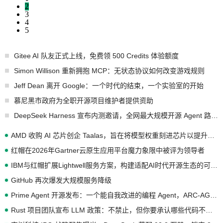
2
3
4
5
Gitee AI 队友正式上线，免费领 500 Credits 体验额度
Simon Willison 重新拥抱 MCP：无状态协议如何改变游戏规则
Jeff Dean 离开 Google：一个时代的结束，一个实验室的开始
慕尼黑市政府为全职开源项目维护者提供资助
DeepSeek Harness 宣布内测邀请，全网最大规模开源 Agent 路演现场诞生
AMD 收购 AI 芯片创企 Taalas，旨在将模型权重刻进芯片以提升推理性能
红帽在2026年Gartner云原生应用平台魔力象限中被评为领导者
IBM与红帽扩展Lightwell服务方案，构建适配AI时代开源生态的可信基础设施
GitHub 再次爆发大规模服务降级
Prime Agent 开源发布：一个能自我改进的编程 Agent，ARC-AGI 3 超越人类专家基线
Rust 项目团队宣布 LLM 政策：不禁止，但你要承认哪些代码不是你写的