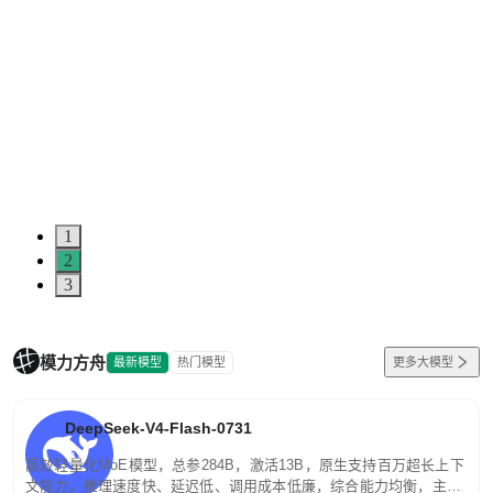
1
2
3
模力方舟
最新模型
热门模型
更多大模型
DeepSeek-V4-Flash-0731
高效轻量化MoE模型，总参284B，激活13B，原生支持百万超长上下
文能力。推理速度快、延迟低、调用成本低廉，综合能力均衡，主打