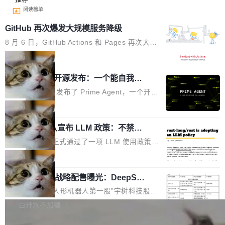
阅读榜单
GitHub 再次爆发大规模服务降级
8 月 6 日，GitHub Actions 和 Pages 再次大规
模服务降级，Actions 完全不可用超过 5 小时，
局
webhook 停发，连自托管 runner 也因调度层故
Prime Agent 开源发布：一个能自我改
障无法工作。Pages、Copilot code review、C
进的编程 Agent，ARC-AGI 3 超越人类
opilot coding agent 全部受影响。从检测到完全
Prime Intellect 发布了 Prime Agent，一个开源
专家基线
恢复，大约 12 小时。 这是 2026 年 8 月的第六
的编程 Agent Harness，核心设计围绕两个抽
局
起事故，其中四起与 AI/Copilot 服务相关。 Git
象：Recursive Language Model（RLM）和 C
Hub 员工 kdaigle 在 HN 讨论中贴出了一组数
Rust 项目团队宣布 LLM 政策：不禁
ontinual Harness。在 ARC-AGI 3 基准测试
止，但你要承认哪些代码不是你写的
据：2025 年全年 10 亿次 commit。现在，每周
上，Prime Agent + Opus 5 的组合达到了 95.
Rust 语言项目正式通过了一项 LLM 使用政策，
2.75 亿次，全年预计 140 亿次。GitHub...
5% RHAE Best@1，超过了 ARC 报告的人类专
覆盖 rust-lang/rust 单一仓库的代码贡献。这不
局
家基线 95.4%。 不是又一个 coding agent 包装
是项目级别的官方立场，目前由五个团队采纳，
器 Prime Agent 的架构和市面上大多数 coding
宇树科技 IPO 战略配售曝光：DeepSe
但它可能是主流开源项目中关于 AI 辅助贡献最
ek 获配 93.3 万股，锁定 36 个月
agent 有本质区别。大多数 agent harness 的设
细致的一份规则。 政策的核心只有一句话：LLM
8月6日晚间，“人形机器人第一股”宇树科技股份
计是基于早期模型的能力—...
可以用来分析、提炼、审阅、建议，但不能用来
有限公司披露IPO发行价格及战略配售结果，杭
白开水不加糖
创作。 具体来说，LLM 生成的代码可以提交，
州深度求索人工智能基础技术研究有限公司（De