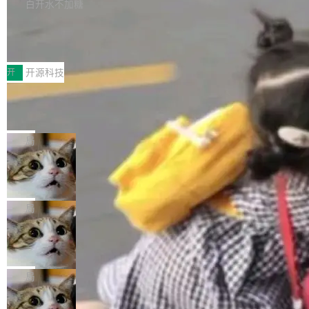
本。 Solon 换了个方式。整个 i18n 模块围绕三
半。在已有查询能力的基础上，Doris 进一步支
白开水不加糖
新，相关问题并非局限于特定领域，而是在不同
个解析器、一个注解、一个工具类展开——没有
持了 UPDATE、DELETE、MERGE INTO 等数
主题和访问量页面中普遍存在。 调查人员最初认
Testin XAgent：CIO智能测试落地指南
XML、没有拦截器注册、没有样板配置。 资源
据修改操作、完整的表结构管理与分区演进，以
为，Grokipedia可能只是限...
文件的约定 把文件放到 resources/i18n/ 下： r
及 rewrite_data_files、expire_snapshots 等日
7月30日，TiD2026质量竞争力大会在北京中关
esources/i18n/messages.properties ...
常维护操作，并完整支持 Iceberg V3 格式。
村国家自主创新示范区会议中心开幕。本届大会
开
开源科技
由中关村智联软件服务业质量创新联盟主办，以
让非法状态不可表示：一篇关于 ADT
“智构可信·质创未来——AI原生时代的质量新范
的帖子在 Reddit 火了
式”为主题，直面AI从实验室走向规模化产业落地
有一种东西，一旦用过就回不去了。Alex Fedos
的核心质量命题。会上，《2026智能研发生产力
eev 管它叫"软件设计的基石"。 他说的东西不新
局
工具选型手册》发布，Testin云测的Testin XAge
鲜——代数数据类型（ADT），尤其是和类型
nt智能测试系统入选AI测试领域代表产品。对CI
Cloudflare 开源内部企业 AI 平台 Clou
（sum type）。但他说清楚了一件事：这不是类
dflare OS
O而言，这提示了一个转变：AI测试正在从效率
型系统的学术体操，是日常编码的思维方式。 文
Cloudflare 发布了一个开源项目 Cloudflare O
工具升级为企业的质量基础设施。 CIO面对的新
章从一个简单的例子切入。一个网站的深色主题
S。如果你只看官方博客，你会觉得这是又一
局
现实 过去两年，CIO们的焦虑清单上多了两项：
设置，如果用布尔值 + 可空字段来表示——bool
个"AI 知识库 + 聊天机器人"——每个大厂都在
一是如何让大模型和智能体应用安全地从PoC走
ean 表示是否可切换，nullable 的默认模式、浅
Deno 团队开源 Celld，可自托管的分
做，没什么新鲜的。 但 Kenton Varda 在 Twitte
向生产，二是如何让测试团队跟得上AI应用...
布式 Durable Objects
色方案、深色方案——会产生大量无意义的组
r 上把事情说清楚了： 今天我们发布了 Cloudfla
Ryan Dahl 领导的 Deno 团队推出了最新开源项
合。方案缺了、配置冲突了、全 null 了。要知道
re OS，一个带连接器的聊天机器人，跟其他所
目 Celld，一个能在自己机器上运行 Cloudflare
局
哪些组合有效，作者说，你得靠"文档、校验、或
有科技公司做的一样。只不过，实际上它不一
Workers 和 Durable Objects 的守护进程。 设
者部落知识"。 换个写法。Rust 的 enum，两个
样。这是 Sandstorm.io 的重制版，我十年前的
鲁大师7月新机性能/流畅/AI榜：vivo夺
计思路很直接：每个对象是一个独立的 SQLite