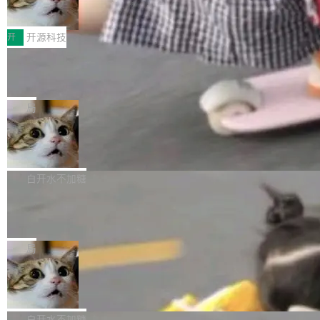
变体：Switchable...
性能、流畅双第一，三星Galaxy Z系列
那个创业公司。不同的是，这次它构建在 Cloudf
数据库，按名称寻址，复制到你自己的 S3 兼容
2026年7月的手机市场，由于存储等硬件成本暴
新折叠缺席
lare Workers 上——我花了九年时间搭建的平台
存储库里。节点之间只通过这个存储库协调——
增，手机厂商的日子也不好过啊，新机速度明显
开
开源科技
——并且深度集成了 AI。这基本上是我十年秘密
没有控制平面，没有共识协议。每个对象自带一
放缓，因此硝烟味淡了许多。新机参数规格除开
计划的顶峰。 十年前，Ken...
个小型数据库，应用天然按分片构建，单个数据
Zed 推出 DeltaDB，一个记录 commit
高价的三星折叠（三星Galaxy Z Fold8 Ultra / Z
之间所有操作的版本控制系统
库的竞争和爆炸半径问题在设计层面就被消除
Fold8 / Z Flip8）外，其余要么是中低端机器，
Zed 编辑器团队发布了新项目——DeltaDB，一
了。 闲置的 cell 会休眠到几乎不占资源。当 cel
例如iQOO Z11i、REDMI Note 17、REDMI No
个在 git commit 之间记录每一次编辑操作的版
局
l 迁移或唤醒时，新宿主从 S3 恢复 SQLite 数据
te 17 Pro、OPPO K15，要么是vivo X300 E这
本控制系统。目前处于 Early Access 阶段。 De
库继续执行。存储库是持久化的唯一真相...
样的次旗舰。 Galaxy Z Fold8 Ultra / Z Fold8 /
SpaceXAI 单季资本开支达 183 亿美元
ltaDB 的核心思路直接写在 landing page 最显
Z Flip8三款折叠屏新机均在7月22日发布，且全
眼的位置：「Software is made between com
根据风险投资人Tomer Tunguz 博客（VC 分
部搭载骁龙8 Elite Gen5 for Galaxy，它们本该
mits」——软件是在 commit 之间写出来的。git
析）披露的最新分析与第二季度业绩报告，Spac
白开水不加糖
是7月性...
只记录了你提交的最终状态，但真正的工作过程
eXAI在上个季度的总资本支出飙升至183.7亿美
Meta 发布终端编程 Agent“Muse Cod
——打字、删改、试错、agent 对话——都在 co
元。其中，绝大部分资金被直接用于 AI 领域，
e” 和 Muse Spark 1.2 模型
mmit 之间的空隙里丢失了。 DeltaDB 要做的就
金额高达158.3亿美元，这一单项投入已经逼近
Meta 今天发布了两款 AI 产品：Muse Code，
是把这段空隙补上。 回退到任何一次编辑：Delt
微软同期总资本开支的四成。 与亚马逊、Alpha
一个在终端里运行的编程 agent；Muse Spark
局
aDB 捕获 commit 之间的每一次操作，...
bet、微软以及 Meta 等传统科技巨头相比，Spa
1.2，驱动这个 agent 的新模型。一句话概括：
美团开源 LoHoSearch，用知识图谱校
ceXAI的资金消耗速度尤为引人瞩目。然而，支
你可以用 curl -fsSL https://dev.meta.ai/install.
准 AI 能力认知
撑庞大支出的资金来源却呈现出截然不同的面
sh | bash 安装一个能在大项目里自动规划、写
机器出题的前提，是让机器拥有全局视野。整个
貌。数据显示，微软和 Meta 主要依托充沛的经
代码、验证结果的 AI 终端工具。 据介绍，Muse
构建流程可以分为四个环节：建图 → 控制难度
白开水不加糖