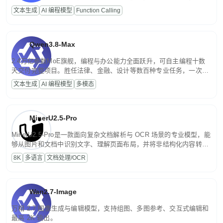
高并发、轻量化任务，适合日常对话、内容创作、基础 RAG、批量
文本生成
AI 编程模型
Function Calling
文案处理等普惠刚需场景。
Qwen3.8-Max
2.4万亿参数MoE旗舰，编程与办公能力全面跃升，可自主编程十数
天交付完整项目。胜任法律、金融、设计等数百种专业任务，一次对
话端到端交付生产级成果。原生视觉理解贯穿规划、执行与验证全流
文本生成
AI 编程模型
多模态
程，支持超长文档与长视频的深度语义解析。长程任务中自主规划与
闭环迭代，持续进化。
MinerU2.5-Pro
MinerU2.5-Pro是一款面向复杂文档解析与 OCR 场景的专业模型，能
够从图片和文档中识别文字、理解页面布局，并将非结构化内容转换
为便于存储、检索和二次处理的结构化结果。
8K
多语言
文档处理/OCR
Wan2.7-Image
万相 2.7 图像生成与编辑模型，支持组图、多图参考、交互式编辑和
最高 2K 输出。