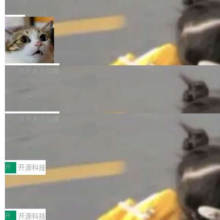
e” 和 Muse Spark 1.2 模型
mmit 之间的空隙里丢失了。 DeltaDB 要做的就
金额高达158.3亿美元，这一单项投入已经逼近
Meta 今天发布了两款 AI 产品：Muse Code，
是把这段空隙补上。 回退到任何一次编辑：Delt
微软同期总资本开支的四成。 与亚马逊、Alpha
一个在终端里运行的编程 agent；Muse Spark
局
aDB 捕获 commit 之间的每一次操作，...
bet、微软以及 Meta 等传统科技巨头相比，Spa
1.2，驱动这个 agent 的新模型。一句话概括：
ceXAI的资金消耗速度尤为引人瞩目。然而，支
美团开源 LoHoSearch，用知识图谱校
你可以用 curl -fsSL https://dev.meta.ai/install.
准 AI 能力认知
撑庞大支出的资金来源却呈现出截然不同的面
sh | bash 安装一个能在大项目里自动规划、写
机器出题的前提，是让机器拥有全局视野。整个
貌。数据显示，微软和 Meta 主要依托充沛的经
代码、验证结果的 AI 终端工具。 据介绍，Muse
构建流程可以分为四个环节：建图 → 控制难度
白开水不加糖
营现金流来覆盖资本开支，其资本支出覆盖率分
Code 是 Meta 的编程 agent 产品。它和市场上
→ 质量把关 → 数据概览。
别达到155% 和106%;而SpaceXAI的经营现金
腾讯开源 UCL-MPComm 通信库
已有的终端编程 agent 在设计理念上有几个明显
流仅能覆盖资本开支的12...
的差异点。 异步后台 agent：Muse Code 有一
腾讯网平团队宣布开源了 UCL-MPComm 通信
个主 agent 循环，外加一组后台 agent。这些后
库，并将作为transport接入Mooncake TENT。
白开水不加糖
台 agent...
该通信库针对AI Memory池化场景的数据传输需
CoStrict入选工信部2025人工智能应用
求进行了深度优化，能够实现数据中心内大规模
典型案例
计算节点间多种内存类型的高性能通信。 UCL-
近日，工信部科技司公示《2025人工智能应用典
MPComm将作为一种传输引擎接入Mooncake T
型案例入选名单》，深信服“面向企业研发场景的
开
开源科技
ENT，实现零拷贝传输性能提升30%、非零拷贝
开源 AI 编程平台 CoStrict 应用”凭借卓越的技术
传输性能最高提升5倍。UCL-MPComm底层基
深信服AI算力网关入选工信部人工智能
创新与落地成效成功入选。 全链路私有化部署，
应用典型案例！
于自研UCL-Engine通信引擎，后续腾讯网平将
助力企业AI研发安全落地 当前，越来越多企业已
前不久，工业和信息化部正式发布《2025年人工
持续开源更多基于UCL-Engine的高性能通信组
经开始引入 AI Coding 工具，通过调用公有云模
智能应用典型案例名单》，集中展示人工智能在
开
开源科技