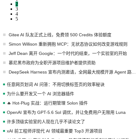
2
3
4
5
Gitee AI 队友正式上线，免费领 500 Credits 体验额度
Simon Willison 重新拥抱 MCP：无状态协议如何改变游戏规则
Jeff Dean 离开 Google：一个时代的结束，一个实验室的开始
慕尼黑市政府为全职开源项目维护者提供资助
DeepSeek Harness 宣布内测邀请，全网最大规模开源 Agent 路演现场诞生
任意网页划词 AI 问答：不用切换标签页的效率秘诀
为什么要开发又一个 AI 浏览器插件
🔥 Hot-Plug 实战：运行期管理 Solon 插件
OpenAI 宣布为 GPT-5.6 Sol 调优，并让免费用户无限用 Luna
许多顶级实验室的人现在几乎不读论文了
xAI 前工程师评现代 AI 领域最重要 Top3 开源项目