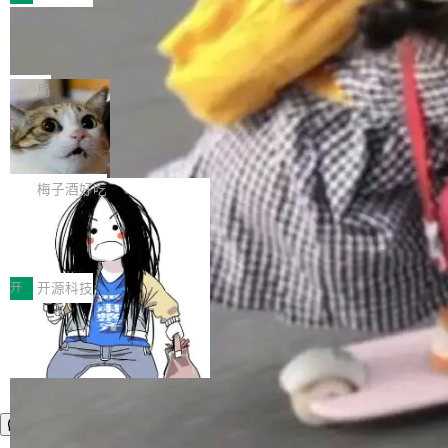
件。 腾讯网平团队在UCL-MPComm中实现了一
型或企业内部部署模型提升研发效率。但随着 AI
各领域的应用成果，覆盖技术底座、行业赋能、
个独立于业务线程的全局通信引擎（Engine），
Coding 从个人辅助工具逐步走向团队级、组织
Jeff Dean 离开 Google：一个时代的结
产品应用、支撑保障、专题等五大方向。深信服
并实...
束，一个实验室的开始
级应用，企业在规模化落地过程中，对安全性、
AI算力网关（AI创新平台）成功入选！ 随着各行
Google 员工编号 20。MapReduce 作者之一。
可控性和代码质量提出了更高要求。 首先是数据
各业的Agent走向规模化建设，算力构成形态逐
Bigtable 作者之一。TensorFlow 的作者之一。
局
安全与合规要求。对于大多数普通研发场景，公
渐丰富，用户关注的重点也在发生变化：不只是
Gemini 的架构师。Google 首席科学家。 Jeff D
有云模型能够满足快速试用和效率提升的需求。
让AI用起来，还要进一步看清混合算力时代下，
🔥 SolonCode v2026.8.4 发布：界面
ean 在 Google 工作了 27 年后，宣布离职。 他
但对于金融、能源、医疗等对数据安全要求较...
字体可调、22 种语言、记忆搜索增强
Token花在哪里、算力是否被充分利用，以及持
不是一个人走。一同离开的还有 Sanjay Ghema
打开终端就能上岗的全中文编码智能体，这一轮
续增长的AI成本该如何优化。 深信服AI算力网关
wat（Google 员工编号 23，Jeff Dean 二十多
把「看得清、用母语、记得住」三件事一次补
梅子酒好吃
正是围绕这些实际问题，从Token治理和成本治
年的编程搭档，MapReduce 和 Bigtable 的共同
齐。 SolonCode 是什么 SolonCode 是杭州无
理两个方面，让用户的每一份算力都看得清、管
作者）、Quoc Le（Google 大脑核心成员，Se
让“代码语义理解”深度释放AI Coding
耳科技研发的企业级终端编码智能体——一位全
得住、用得稳、省得下、更安全！ 一、从现在开
价值潜能：华为云码道（CodeArts）
q2Seq 和 DocAI 的共同发明人）以及 Oriol Vin
中文驱动的数字员工，自主理解需求、规划步
一、代码仓深度理解技术的作用与价值 在软件工
始，Token使用一目...
代码仓技术解析
yals（Gemini 联合负责人，AlphaSta...
骤、编写代码。不挑模型、不挑平台，curl 一行
程实践中，代码仓是企业核心知识资产的主要载
开
开源科技
装完即用。 开源地址：Gitee · GitCode · GitHu
体。企业级代码仓库通常包含数十万乃至数百万
b 安装 支持 Java 8+（8~26）、macOS / Linu
个文件，其规模远超单次模型调用可承载的上下
x / Windows / Harmony PC。 # macOS / Linu
文窗口。随着项目规模的持续扩张与代码历史的
x / Harmony PC curl -fsSL https://solon.noea
不断累积，代码仓中的模块关系、接口契约、业
r.org/solon...
务逻辑等关键信息往往分散于数十乃至数百个文
件之中，形成高度复杂的知识关联网络。传统的