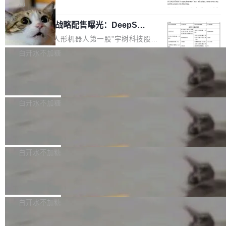
5% RHAE Best@1，超过了 ARC 报告的人类专
覆盖 rust-lang/rust 单一仓库的代码贡献。这不
局
家基线 95.4%。 不是又一个 coding agent 包装
是项目级别的官方立场，目前由五个团队采纳，
宇树科技 IPO 战略配售曝光：DeepSe
器 Prime Agent 的架构和市面上大多数 coding
但它可能是主流开源项目中关于 AI 辅助贡献最
ek 获配 93.3 万股，锁定 36 个月
agent 有本质区别。大多数 agent harness 的设
细致的一份规则。 政策的核心只有一句话：LLM
8月6日晚间，“人形机器人第一股”宇树科技股份
计是基于早期模型的能力—...
可以用来分析、提炼、审阅、建议，但不能用来
有限公司披露IPO发行价格及战略配售结果，杭
白开水不加糖
创作。 具体来说，LLM 生成的代码可以提交，
州深度求索人工智能基础技术研究有限公司（De
但必须满足五个条件：预先安排、非关键、高质
Docker 29.7.2 发布
epSeek）获配93.3399万股，按150.8元/股发行
量、充分测试、充分审查，并且必须披露。LLM
价格计算，认购金额约1.41亿元，股份锁定期为
Docker 29.7.2 现已发布，具体更新内容如下：
不得生成涉及安全性的关键变更，除非作者本身
36个月。 公告显示，本次宇树科技战略配售对
Bug fixes and enhancements 修复多次传递同
白开水不加糖
就是领域专家。即使如此，政策也"强烈不建
象主要包括长期投资机构、与公司业务具有战略
一环境变量时，docker service create和docker
议"这么做。 对于不披露的情况，审核者可以直
合作关系或长期合作愿景的大型企业、科创板保
Apache Fluss 毕业成为顶级项目
service update会发生 panic 的问题。docker/cl
接关闭 PR，无需解释。 政策作者 Jynn Ne...
荐人跟投子公司，以及公司高级管理人员和核心
i#7145 修复了 Docker Engine 29.7.0 中引入的
今年 7 月，Apache Fluss 的毕业提案在 Apach
员工参与设立的专项资产管理计划。其中，Dee
一个回归问题，该问题导致拉取镜像时会拒绝包
e 孵化器项目管理委员会（IPMC）投票中获得
白开水不加糖
pSeek作为与宇树科技具备战略合作关系的企
含绝对 hardlink 目标的镜像（此类镜像由某些镜
全票通过，随后获 Apache 软件基金会董事会批
业，获配股份数量占本次发行数量的2.31%。 除
像构建工具生成）。moby/moby#53305 修复了
马斯克 AI 百科项目 Grokipedia 被曝数
准。今天，Apache 软件基金会正式宣布 Apach
DeepSeek外，腾讯旗下上海启善投资有限公司
月未更新
Docker Engine 29.7.0 中引入的一个回归问
e Fluss 孵化毕业，成为 Apache 顶级项目（TL
埃隆·马斯克推出的AI百科项目 Grokipedia 被曝
获配9...
题，该问题可能导致在旧版 Linux 内核...
P）！这一里程碑不仅标志着 Fluss 迈入新的发
长期停止内容更新，未能实现其作为“AI版维基百
白开水不加糖
展阶段，也将进一步推动流式存储、实时湖仓与
科”替代品的目标。 据 Lawfare 最新调查，自今
AI 数据基础加速融合，为实时数据基础设施的发
Solon I18n：三种解析器，零样板代码
年4月以来，Grokipedia 页面更新功能基本停