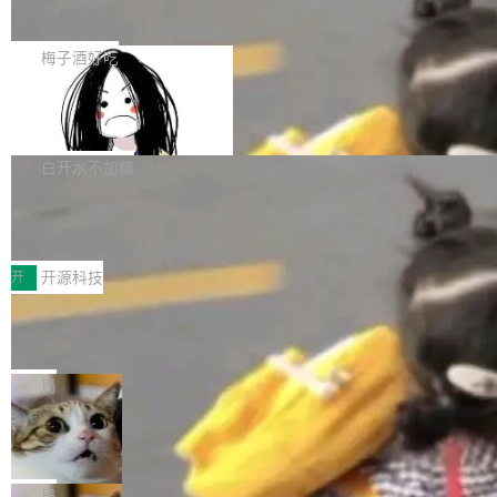
展开启新的篇章。
滞，过去三个月内没有任何条目完成更新，用户
如果你在 Spring Boot 里做过国际化，流程大概
提交的编辑请求也长期处于待处理状态。 Groki
是这样的：配 MessageSource 的 Bean、写 R
梅子酒好吃
pedia 于去年底上线，定位为由人工智能生成内
eloadableResourceBundleMessageSource、
容的百科平台，被马斯克视为传统众包百科网站
Apache Doris 4.1 全面增强 Iceberg：
声明 LocaleResolver、注册 LocaleChangeInt
支持 UPDATE、MERGE INTO 与 Iceb
维基百科的替代方案。Lawfare 调查发现，无论
erceptor…五六步之后才能看到第一行翻译文
Apache Doris 4.1 要补齐的，正是缺失的那一
erg V3
热门页面还是低关注度页面，均未出现近期更
本。 Solon 换了个方式。整个 i18n 模块围绕三
半。在已有查询能力的基础上，Doris 进一步支
白开水不加糖
新，相关问题并非局限于特定领域，而是在不同
个解析器、一个注解、一个工具类展开——没有
持了 UPDATE、DELETE、MERGE INTO 等数
主题和访问量页面中普遍存在。 调查人员最初认
XML、没有拦截器注册、没有样板配置。 资源
Testin XAgent：CIO智能测试落地指南
据修改操作、完整的表结构管理与分区演进，以
为，Grokipedia可能只是限...
文件的约定 把文件放到 resources/i18n/ 下： r
及 rewrite_data_files、expire_snapshots 等日
7月30日，TiD2026质量竞争力大会在北京中关
esources/i18n/messages.properties ...
常维护操作，并完整支持 Iceberg V3 格式。
村国家自主创新示范区会议中心开幕。本届大会
开
开源科技
由中关村智联软件服务业质量创新联盟主办，以
让非法状态不可表示：一篇关于 ADT
“智构可信·质创未来——AI原生时代的质量新范
的帖子在 Reddit 火了
式”为主题，直面AI从实验室走向规模化产业落地
有一种东西，一旦用过就回不去了。Alex Fedos
的核心质量命题。会上，《2026智能研发生产力
eev 管它叫"软件设计的基石"。 他说的东西不新
局
工具选型手册》发布，Testin云测的Testin XAge
鲜——代数数据类型（ADT），尤其是和类型
Cloudflare 开源内部企业 AI 平台 Clou
nt智能测试系统入选AI测试领域代表产品。对CI
（sum type）。但他说清楚了一件事：这不是类
dflare OS
O而言，这提示了一个转变：AI测试正在从效率
型系统的学术体操，是日常编码的思维方式。 文
Cloudflare 发布了一个开源项目 Cloudflare O
工具升级为企业的质量基础设施。 CIO面对的新
章从一个简单的例子切入。一个网站的深色主题
S。如果你只看官方博客，你会觉得这是又一
局