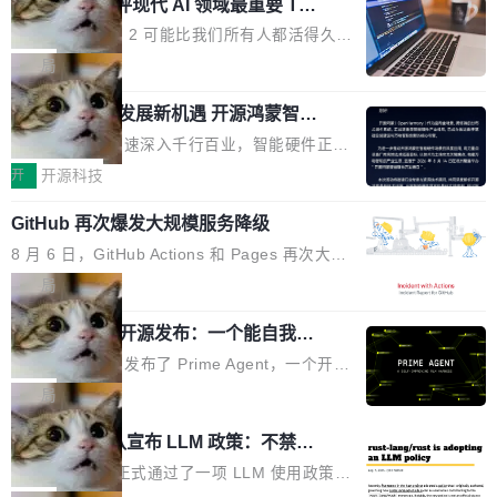
业化营销服务的需求从未如此迫切。 但市场扩容
xAI 前工程师评现代 AI 领域最重要 Top
n 这条推文引发了广泛讨论。他不是在说风凉
巧机身有效提升市面主流标准A...
3 开源项目
的同时,服务商的竞争逻辑正在改变。2026年Top
话，他是说出了一个圈内人尽皆知但很少公开捅
Flash Attention 2 可能比我们所有人都活得久。
Agency年度合辑的观察指出,“产品”这个离消费
破的事实。 Jordan 随后补充了一句软化声明：
这句话不是来自某个技术博客，而是出自 Hieu
局
者最近的载体,在整个品牌营销层面的权重显著变
「我不认为这些会议上大部分论文都在过度宣传
Pham 的一条推文。Hieu Pham 是谁？他是 xAI
高了。全域营销服务商的竞争正在从规模转向深
或造假。问题是，作为读者，如果你筛选出那些
共商智能硬件发展新机遇 开源鸿蒙智能
的早期工程师之一，在 Grok 训练基础设施团队
度,案例厚度、全域覆盖、多线协同...
硬件开发者日杭州站即将举行
看起来最令人兴奋的论文，那它们大部分都是过
工作过。近日他在 X 上发了一条帖子，列出了他
随着万物智联加速深入千行百业，智能硬件正从
度宣传的。」 这才是真正的痛点。不是所有论文
认为现代 AI 领域最重要的三个开源项目。 第一
单点设备迈向智能化、网联化、协同化发展。作
开
开源科技
都有问题，是最吸引眼球的那批论文最有问题。
个名字毫无悬念：Flash Attention 2。 Hieu 的
为面向全场景、跨终端的分布式操作系统，开源
他引用的帖子来自 Mathew Shen，一位 ICLR 2
理由很具体。FA 系列不需要解释，但 FA2 是他
GitHub 再次爆发大规模服务降级
鸿蒙通过统一技术底座和分布式能力，为不同类
026 的读者：「看了篇 ...
认为最重要的一个——复杂度恰到好处，刚好能
型智能设备的开发、连接与互联提供关键支撑，
8 月 6 日，GitHub Actions 和 Pages 再次大规
驱动你去学 CuTe，但还没被那些"邪恶的" Hopp
也为产业链企业探索产品创新与商业增长打开新
模服务降级，Actions 完全不可用超过 5 小时，
局
er++ 优化所淹没，足够容易修改和适配。 更关
的空间。 8月14日，开源鸿蒙智能硬件开发者日
webhook 停发，连自托管 runner 也因调度层故
键的是 FA2 的持久性...
（OHDD：OpenHarmony Hardware Develope
Prime Agent 开源发布：一个能自我改
障无法工作。Pages、Copilot code review、C
进的编程 Agent，ARC-AGI 3 超越人类
r Day）将在杭州启航。活动面向智能硬件产业
opilot coding agent 全部受影响。从检测到完全
Prime Intellect 发布了 Prime Agent，一个开源
专家基线
链企业和开发者，邀请行业专家与资深技术顾
恢复，大约 12 小时。 这是 2026 年 8 月的第六
的编程 Agent Harness，核心设计围绕两个抽
局
问，围绕开源鸿蒙技术能力、设备适配、芯片适
起事故，其中四起与 AI/Copilot 服务相关。 Git
象：Recursive Language Model（RLM）和 C
配、功耗与稳定性调优、兼容性测评及统一互联
Rust 项目团队宣布 LLM 政策：不禁
Hub 员工 kdaigle 在 HN 讨论中贴出了一组数
ontinual Harness。在 ARC-AGI 3 基准测试
等内容展开系统讲解和实战交流，帮助企业进一
止，但你要承认哪些代码不是你写的
据：2025 年全年 10 亿次 commit。现在，每周
上，Prime Agent + Opus 5 的组合达到了 95.
Rust 语言项目正式通过了一项 LLM 使用政策，
步了解开源鸿蒙在智能...
2.75 亿次，全年预计 140 亿次。GitHub...