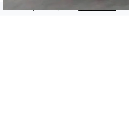
代码检索手段（如关键词匹配、目录遍历）仅能
在语法层面完成文本定位，难以触及代码的语义
©OSCHINA(OSChina.NET)
京ICP备2025119063号
内涵与结构关联，导致开发者使用代码智能体在
理解大规模代码仓时面临显著"代码仓理解"瓶
颈。 代码仓深度理解服务（以下简称" CodeBas
e深度理解服务"）是华为云码道（CodeA...