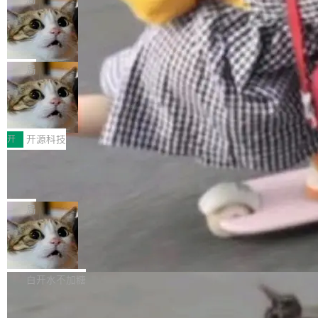
现实 过去两年，CIO们的焦虑清单上多了两项：
设置，如果用布尔值 + 可空字段来表示——bool
个"AI 知识库 + 聊天机器人"——每个大厂都在
一是如何让大模型和智能体应用安全地从PoC走
ean 表示是否可切换，nullable 的默认模式、浅
Deno 团队开源 Celld，可自托管的分
做，没什么新鲜的。 但 Kenton Varda 在 Twitte
向生产，二是如何让测试团队跟得上AI应用...
布式 Durable Objects
色方案、深色方案——会产生大量无意义的组
r 上把事情说清楚了： 今天我们发布了 Cloudfla
Ryan Dahl 领导的 Deno 团队推出了最新开源项
合。方案缺了、配置冲突了、全 null 了。要知道
re OS，一个带连接器的聊天机器人，跟其他所
目 Celld，一个能在自己机器上运行 Cloudflare
局
哪些组合有效，作者说，你得靠"文档、校验、或
有科技公司做的一样。只不过，实际上它不一
Workers 和 Durable Objects 的守护进程。 设
者部落知识"。 换个写法。Rust 的 enum，两个
样。这是 Sandstorm.io 的重制版，我十年前的
鲁大师7月新机性能/流畅/AI榜：vivo夺
计思路很直接：每个对象是一个独立的 SQLite
变体：Switchable...
性能、流畅双第一，三星Galaxy Z系列
那个创业公司。不同的是，这次它构建在 Cloudf
数据库，按名称寻址，复制到你自己的 S3 兼容
2026年7月的手机市场，由于存储等硬件成本暴
新折叠缺席
lare Workers 上——我花了九年时间搭建的平台
存储库里。节点之间只通过这个存储库协调——
增，手机厂商的日子也不好过啊，新机速度明显
开
开源科技
——并且深度集成了 AI。这基本上是我十年秘密
没有控制平面，没有共识协议。每个对象自带一
放缓，因此硝烟味淡了许多。新机参数规格除开
计划的顶峰。 十年前，Ken...
个小型数据库，应用天然按分片构建，单个数据
Zed 推出 DeltaDB，一个记录 commit
高价的三星折叠（三星Galaxy Z Fold8 Ultra / Z
之间所有操作的版本控制系统
库的竞争和爆炸半径问题在设计层面就被消除
Fold8 / Z Flip8）外，其余要么是中低端机器，
Zed 编辑器团队发布了新项目——DeltaDB，一
了。 闲置的 cell 会休眠到几乎不占资源。当 cel
例如iQOO Z11i、REDMI Note 17、REDMI No
个在 git commit 之间记录每一次编辑操作的版
局
l 迁移或唤醒时，新宿主从 S3 恢复 SQLite 数据
te 17 Pro、OPPO K15，要么是vivo X300 E这
本控制系统。目前处于 Early Access 阶段。 De
库继续执行。存储库是持久化的唯一真相...
样的次旗舰。 Galaxy Z Fold8 Ultra / Z Fold8 /
SpaceXAI 单季资本开支达 183 亿美元
ltaDB 的核心思路直接写在 landing page 最显
Z Flip8三款折叠屏新机均在7月22日发布，且全
眼的位置：「Software is made between com
根据风险投资人Tomer Tunguz 博客（VC 分
部搭载骁龙8 Elite Gen5 for Galaxy，它们本该
mits」——软件是在 commit 之间写出来的。git
析）披露的最新分析与第二季度业绩报告，Spac
白开水不加糖
是7月性...
只记录了你提交的最终状态，但真正的工作过程
eXAI在上个季度的总资本支出飙升至183.7亿美
——打字、删改、试错、agent 对话——都在 co
Meta 发布终端编程 Agent“Muse Cod
元。其中，绝大部分资金被直接用于 AI 领域，