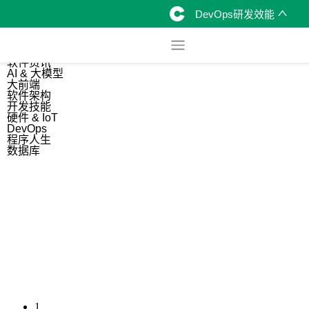
DevOps研发效能
综合
开源资讯
软件资讯
AI & 大模型
大前端
软件架构
开发技能
硬件 & IoT
DevOps
程序人生
数据库
1