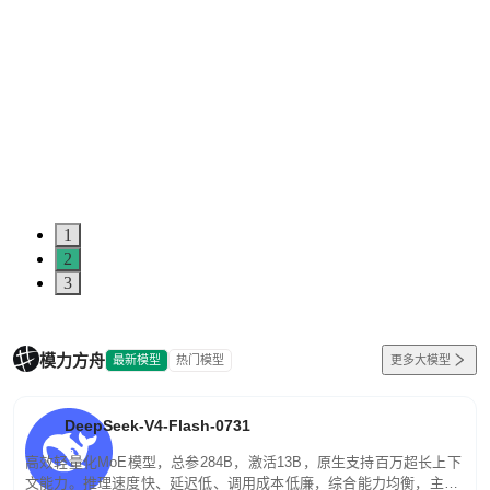
1
2
3
模力方舟
最新模型
热门模型
更多大模型
DeepSeek-V4-Flash-0731
高效轻量化MoE模型，总参284B，激活13B，原生支持百万超长上下
文能力。推理速度快、延迟低、调用成本低廉，综合能力均衡，主打