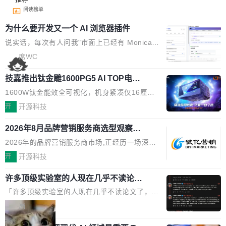
阅读榜单
为什么要开发又一个 AI 浏览器插件
说实话，每次有人问我"市面上已经有 Monica、
Sider、Copilot for Chrome 这些 AI 浏览器插件
席WC
了，你为什么还要再做一个"，我都觉得这个问题
技嘉推出钛金雕1600PG5 AI TOP电
问得好。 因为我自己也是从用户变成开发者的。
源：为发烧级主机与本地AI算力打造旗
现有产品的天花板 我用过不少 AI 浏览器插件。
1600W钛金能效全可视化，机身紧凑仅16厘米
舰供电方案
刚开始觉得都挺好——选中一段文字，弹出解
继2026台北电脑展首度亮相后，技嘉科技近日正
开
开源科技
释；写邮件时帮你润色；看英文网页给你翻译摘
式发布钛金雕1600PG5 AI TOP电源。这款高端
要。但用久了你会发现，它们本质上都是同一类
2026年8月品牌营销服务商选型观察：
电源专为发烧级DIY主机与本地AI算力平台打
从流量思维到品牌资产思维的范式转移
东西：一个带网页上下文的聊天框。 它们能读取
造，整机长度仅16厘米，提供1600W额定功率
2026年的品牌营销服务商市场,正经历一场深刻
页面的文本，然后把文本丢给大模型，再返回一
与80PLUS钛金能效；支持ATX 3.1与PCIe 5.1
的价值重构。全球全案品牌代理机构市场从2025
开
开源科技
段回答。仅此而已。 这当然有用，但总觉得差点
规范，结合服务器级元件、完善供电线材与内置
年的83.1亿美元增长至2026年的86.6亿美元,年
意思。比如我在一个后台管理系统里，需要填50
实时LCD监控屏，可充分满足当下高阶PC主机
许多顶级实验室的人现在几乎不读论文
复合增长率达5.44%,预计2032年将突破120亿美
个表单字段，每个字段还有联动逻辑；比如我
了
的严苛使用需求。 澎湃功率，紧凑机身 钛金雕1
元。数字广告与公共关系相关服务市场更是从20
「许多顶级实验室的人现在几乎不读论文了，而
想...
600PG5 AI TOP具备强悍输出功率，同时实现
25年的8463亿美元扩张至2026年的8763亿美
且他们认为 ICLR/ICML/NeurIPS 充斥着大量过
局
机身尺寸大幅精简。整机长度仅16厘米，属于同
元。数字的背后是一个清晰的事实——品牌对专
度宣传和欺诈。」 OpenAI 研究员 Keller Jorda
功率段机身尺寸十分紧凑的1600W电源产品。小