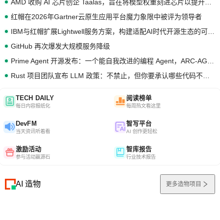
AMD 收购 AI 芯片创企 Taalas，旨在将模型权重刻进芯片以提升推理性能
红帽在2026年Gartner云原生应用平台魔力象限中被评为领导者
IBM与红帽扩展Lightwell服务方案，构建适配AI时代开源生态的可信基础设施
GitHub 再次爆发大规模服务降级
Prime Agent 开源发布：一个能自我改进的编程 Agent，ARC-AGI 3 超越人类专家基线
Rust 项目团队宣布 LLM 政策：不禁止，但你要承认哪些代码不是你写的
TECH DAILY
阅读榜单
每日内容报纸化
每周热文看这里
DevFM
智写平台
当天资讯听着看
AI 创作更轻松
激励活动
智库报告
参与活动赢源石
行业技术报告
AI 造物
更多造物项目