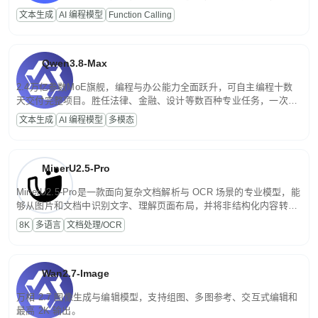
高并发、轻量化任务，适合日常对话、内容创作、基础 RAG、批量
文本生成
AI 编程模型
Function Calling
文案处理等普惠刚需场景。
Qwen3.8-Max
2.4万亿参数MoE旗舰，编程与办公能力全面跃升，可自主编程十数
天交付完整项目。胜任法律、金融、设计等数百种专业任务，一次对
话端到端交付生产级成果。原生视觉理解贯穿规划、执行与验证全流
文本生成
AI 编程模型
多模态
程，支持超长文档与长视频的深度语义解析。长程任务中自主规划与
闭环迭代，持续进化。
MinerU2.5-Pro
MinerU2.5-Pro是一款面向复杂文档解析与 OCR 场景的专业模型，能
够从图片和文档中识别文字、理解页面布局，并将非结构化内容转换
为便于存储、检索和二次处理的结构化结果。
8K
多语言
文档处理/OCR
Wan2.7-Image
万相 2.7 图像生成与编辑模型，支持组图、多图参考、交互式编辑和
最高 2K 输出。