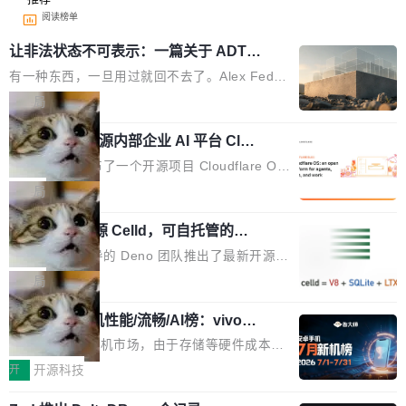
阅读榜单
让非法状态不可表示：一篇关于 ADT
的帖子在 Reddit 火了
有一种东西，一旦用过就回不去了。Alex Fedos
eev 管它叫"软件设计的基石"。 他说的东西不新
局
鲜——代数数据类型（ADT），尤其是和类型
Cloudflare 开源内部企业 AI 平台 Clou
（sum type）。但他说清楚了一件事：这不是类
dflare OS
型系统的学术体操，是日常编码的思维方式。 文
Cloudflare 发布了一个开源项目 Cloudflare O
章从一个简单的例子切入。一个网站的深色主题
S。如果你只看官方博客，你会觉得这是又一
局
设置，如果用布尔值 + 可空字段来表示——bool
个"AI 知识库 + 聊天机器人"——每个大厂都在
ean 表示是否可切换，nullable 的默认模式、浅
Deno 团队开源 Celld，可自托管的分
做，没什么新鲜的。 但 Kenton Varda 在 Twitte
布式 Durable Objects
色方案、深色方案——会产生大量无意义的组
r 上把事情说清楚了： 今天我们发布了 Cloudfla
Ryan Dahl 领导的 Deno 团队推出了最新开源项
合。方案缺了、配置冲突了、全 null 了。要知道
re OS，一个带连接器的聊天机器人，跟其他所
目 Celld，一个能在自己机器上运行 Cloudflare
局
哪些组合有效，作者说，你得靠"文档、校验、或
有科技公司做的一样。只不过，实际上它不一
Workers 和 Durable Objects 的守护进程。 设
者部落知识"。 换个写法。Rust 的 enum，两个
样。这是 Sandstorm.io 的重制版，我十年前的
鲁大师7月新机性能/流畅/AI榜：vivo夺
计思路很直接：每个对象是一个独立的 SQLite
变体：Switchable...
性能、流畅双第一，三星Galaxy Z系列
那个创业公司。不同的是，这次它构建在 Cloudf
数据库，按名称寻址，复制到你自己的 S3 兼容
2026年7月的手机市场，由于存储等硬件成本暴
新折叠缺席
lare Workers 上——我花了九年时间搭建的平台
存储库里。节点之间只通过这个存储库协调——
增，手机厂商的日子也不好过啊，新机速度明显
开
开源科技
——并且深度集成了 AI。这基本上是我十年秘密
没有控制平面，没有共识协议。每个对象自带一
放缓，因此硝烟味淡了许多。新机参数规格除开
计划的顶峰。 十年前，Ken...