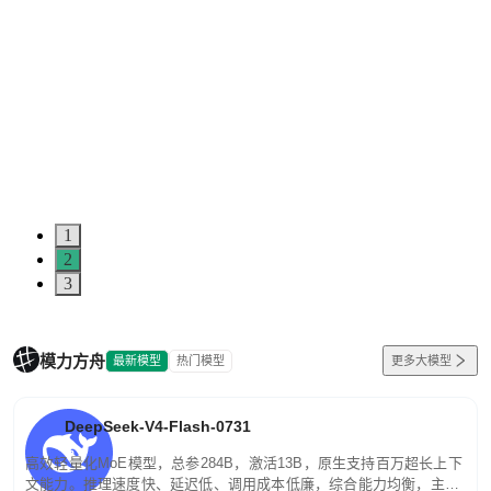
1
2
3
模力方舟
最新模型
热门模型
更多大模型
DeepSeek-V4-Flash-0731
高效轻量化MoE模型，总参284B，激活13B，原生支持百万超长上下
文能力。推理速度快、延迟低、调用成本低廉，综合能力均衡，主打