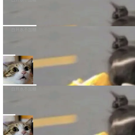
成本降低 30%，精度不变。 FP8 省的不仅是显
先理解你的语境和意图，再把准确的文字直接给
s： 实现了URL.Parse()便捷功能 对浏览器内部
存 KV cache 是推理时最吃显...
到你。从“逐字转写、单点优化”演进为“理解语
PostgreSQL 18/19 新特性深度解读
函数添加了多项边界检查，以避免潜在的越界访
境、兼容场景、一键直出”。 Hy ASR 3.0 previe
问、下溢和溢出。（DiD） 修复了加载和解析内
演讲者分享了一个有趣的实践：面对 PG 18 已
w 不要求标准普通话，方言识别覆盖粤语、吴语
容提供的字体时出现的几个问题 为避免音频加
发布的 Release Notes，他利用 AI 工具（如 Co
白开水不加糖
等 10 大方言片区和 20 余个二级小片区。在开
载、处理和播放过程中可能出现的一系列错误，
pilot）对数千条 commit 日志进行自动分析，先
源评测集中，Hy ASR 3.0 preview 在多语种的
对音频采样频率设定了下限 采样率低于 8kHz
慕尼黑市政府为全职开源项目维护者提
让模型总结出三十余条潜在特性，再逐条要求生
WER（...
供资助
（通常被认为是 "telephone"/"walkie-talkie" 音
成详细解释和代码校验，最终筛选出对用户体感
"在过去大约 10 年的大部分时间里，libexpat 的
质的最低采样率）的音频格式将被拒绝 修复了 C
最强的若干项。对于尚未正式发版的 PG 19，则
维护工作一直与我的日常工作、家务、社交生活
局
SS 圆角虚线样式中可能存在的问题 如果表单中
通过拉取过去一年内（从 PG 18 Beta1 时间点
和休闲娱乐竞争时间。" 这是 libexpat 维护者 S
的图像元素不在同一个子树中，则它们将不再关
至今）的所有 commit，同样交由 AI 分析提炼。
Firefox 153.0.3 发布
ebastian Pipping 写在博客里的话。8 月 4 日，
联 加...
经过人工复核，准确度令人满意。这一方法也为
他宣布了一个新消息：从 2026 年 8 月 1 日起，
Firefox 153.0.3 现已发布，具体更新内容如
社区爱好者提供了高效跟踪新版本的思路。
他可以全职维护 libexpat 了，最长 6 个月。发
下： New Smart Window 包含多项增强功能：
白开水不加糖
工资的是慕尼黑市政府。 libexpat 是一个 C99
<ul> <li>现在建议列表会显示更多结果，方便用
编写的流式 XML 解析器，MIT 许可证。和 libx
Cloudflare Computer 开源：你的 Age
户查找历史记录和切换到已打开的标签页。（<a
nt 需要一台电脑，而不是一个容器
ml2 一样，它是世界上使用最广泛的 XML 解析
href="https://bugzilla.mozilla.org/show_bug.c
Cloudflare 开源了名为 @cloudflare/computer
库之一。你的操作系统、浏览器、无数的基础设
gi?id=2019042">Bug&nbsp;2019042</a>）</l
的 npm 包。项目的核心论点是：容器不适合 Ag
局
施软件，很可能都在用它。而过去十年，维护它
i> <li>现在，助手可以直接使用 Exa 的网络搜索
ent 计算。真正适合的，是 Isolate。 Cloudflare
的人一直在用业余...
结果回答问题，而无需将问题转交给搜索引擎。
OpenAI 公开邮件和聊天记录回应苹果
工程师在这件事上没什么可谦虚的——他们用 W