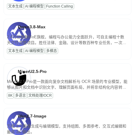
高并发、轻量化任务，适合日常对话、内容创作、基础 RAG、批量
文本生成
AI 编程模型
Function Calling
文案处理等普惠刚需场景。
Qwen3.8-Max
2.4万亿参数MoE旗舰，编程与办公能力全面跃升，可自主编程十数
天交付完整项目。胜任法律、金融、设计等数百种专业任务，一次对
话端到端交付生产级成果。原生视觉理解贯穿规划、执行与验证全流
文本生成
AI 编程模型
多模态
程，支持超长文档与长视频的深度语义解析。长程任务中自主规划与
闭环迭代，持续进化。
MinerU2.5-Pro
MinerU2.5-Pro是一款面向复杂文档解析与 OCR 场景的专业模型，能
够从图片和文档中识别文字、理解页面布局，并将非结构化内容转换
为便于存储、检索和二次处理的结构化结果。
8K
多语言
文档处理/OCR
Wan2.7-Image
万相 2.7 图像生成与编辑模型，支持组图、多图参考、交互式编辑和
最高 2K 输出。