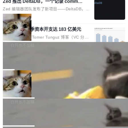
个小型数据库，应用天然按分片构建，单个数据
Zed 推出 DeltaDB，一个记录 commit
高价的三星折叠（三星Galaxy Z Fold8 Ultra / Z
之间所有操作的版本控制系统
库的竞争和爆炸半径问题在设计层面就被消除
Fold8 / Z Flip8）外，其余要么是中低端机器，
Zed 编辑器团队发布了新项目——DeltaDB，一
了。 闲置的 cell 会休眠到几乎不占资源。当 cel
例如iQOO Z11i、REDMI Note 17、REDMI No
个在 git commit 之间记录每一次编辑操作的版
局
l 迁移或唤醒时，新宿主从 S3 恢复 SQLite 数据
te 17 Pro、OPPO K15，要么是vivo X300 E这
本控制系统。目前处于 Early Access 阶段。 De
库继续执行。存储库是持久化的唯一真相...
样的次旗舰。 Galaxy Z Fold8 Ultra / Z Fold8 /
SpaceXAI 单季资本开支达 183 亿美元
ltaDB 的核心思路直接写在 landing page 最显
Z Flip8三款折叠屏新机均在7月22日发布，且全
眼的位置：「Software is made between com
根据风险投资人Tomer Tunguz 博客（VC 分
部搭载骁龙8 Elite Gen5 for Galaxy，它们本该
mits」——软件是在 commit 之间写出来的。git
析）披露的最新分析与第二季度业绩报告，Spac
白开水不加糖
是7月性...
只记录了你提交的最终状态，但真正的工作过程
eXAI在上个季度的总资本支出飙升至183.7亿美
——打字、删改、试错、agent 对话——都在 co
Meta 发布终端编程 Agent“Muse Cod
元。其中，绝大部分资金被直接用于 AI 领域，
e” 和 Muse Spark 1.2 模型
mmit 之间的空隙里丢失了。 DeltaDB 要做的就
金额高达158.3亿美元，这一单项投入已经逼近
Meta 今天发布了两款 AI 产品：Muse Code，
是把这段空隙补上。 回退到任何一次编辑：Delt
微软同期总资本开支的四成。 与亚马逊、Alpha
一个在终端里运行的编程 agent；Muse Spark
局
aDB 捕获 commit 之间的每一次操作，...
bet、微软以及 Meta 等传统科技巨头相比，Spa
1.2，驱动这个 agent 的新模型。一句话概括：
ceXAI的资金消耗速度尤为引人瞩目。然而，支
美团开源 LoHoSearch，用知识图谱校
你可以用 curl -fsSL https://dev.meta.ai/install.
准 AI 能力认知
撑庞大支出的资金来源却呈现出截然不同的面
sh | bash 安装一个能在大项目里自动规划、写
机器出题的前提，是让机器拥有全局视野。整个
貌。数据显示，微软和 Meta 主要依托充沛的经
代码、验证结果的 AI 终端工具。 据介绍，Muse
构建流程可以分为四个环节：建图 → 控制难度
白开水不加糖
营现金流来覆盖资本开支，其资本支出覆盖率分
Code 是 Meta 的编程 agent 产品。它和市场上
→ 质量把关 → 数据概览。
别达到155% 和106%;而SpaceXAI的经营现金
腾讯开源 UCL-MPComm 通信库
已有的终端编程 agent 在设计理念上有几个明显
流仅能覆盖资本开支的12...
的差异点。 异步后台 agent：Muse Code 有一
腾讯网平团队宣布开源了 UCL-MPComm 通信
个主 agent 循环，外加一组后台 agent。这些后