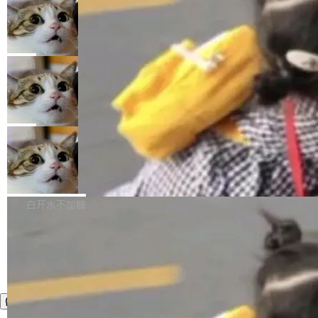
年。FFmpeg 社区最终选择用一个大版本的名
列表的数据匹配 —— 一项常规的数据处理任
没有拐弯抹角。他说中国正在赢得 AI 竞赛，而
字，留下了这份纪念。 雷霄骅曾是中国传媒大学
务，最终却产生了 180 万美元的账单，实际支出
当 AI agent 把源码变成了最好的扩展系
且按目前的速度，中国 AI 工具预计在今年底或
数字电视技术方向的博士生，长期从事视频、音
统，开发者工具必须开源
超出原定预算 860%。 更令人意外的是，该项目
2027 年就能追上美国前沿实验室的水平。 Dela
五年前，David Crawshaw 问过很多软件工程师
频技...
最终并未成功落地，而高额算力消耗持续运行长
ngue 把原因归结为一件事：开放协作。中国的
一个问题：你写过什么给自己用的程序？答案几
局
达 5 个月，公司直到财务对账时才察觉异常。这
AI 开发者在一个共享和协作的生态里加速迭代，
乎都是没有。工程师们整天用别人写的程序写程
意味着一个无人看管的 AI 程序，在近半年时间
而美国模型厂商在"闭门造车"。他的原话是 "buil
DeepSeek Harness 宣布内测邀请，全
序给别人用。偶尔有人自己写个博客系统、智能
里日夜不停地"烧钱"。 复盘显示，...
网最大规模开源 Agent 路演现场诞生
ding in silos"——各自为战，互不通气。 这个判
家居控制、家庭实验室，都算稀奇事。 Crawsh
一条内测招募帖，发出去的时候大概没人想到它
断从他嘴里说出来分量不同。Hugging Face 是
aw 是 Shelley 的作者，一个开源 AI coding age
会变成一场开源 Agent 生态的路演。 8月1日，
局
全球最大的开源 AI 平台，上面跑着上百万个模
nt。他最近在博客上写了一篇文章，核心论点很
DeepSeek Harness 团队负责人崔添翼（tiany
型。谁在开源赛道上领先，...
简单：开发者工具必须开源。 理由不是传统的自
商汤 SenseNova U1.5-Lite-Preview
i）在 X 上发帖： 「如果你是 Agent Harness 相
开源
由软件情怀，而是一个跟 AI agent 直接相关的
关开源项目的开发者，希望参加 DeepSeek Har
商汤科技宣布面向社区开源轻量级统一多模态模
技术判断。 两行 prompt 就能个性化任何软件 C
ness 的内测，可以回复或私信联系我。请附上
型的预览版本 SenseNova U1.5-Lite-Preview。
白开水不加糖
rawshaw 给出了两个 prompt。 第一个： "下载
GitHub id 以及开源代表作。」 DeepSeek 曾在
公告称，SenseNova U1.5-Lite-Preview并非简
某个软件的源码，在本地构建。修改 agent ...
官方招聘信息中写过一条简洁有力的公式：Mod
单的模型规模升级，而是基于 SenseNova U1
el + Harness = Agent。模型负责理解和推理，
的一次系统性迭代，不仅在同一架构中贯通视觉
Harness 负责把能力落到真实环境中——调用工
理解、推理、生成与编辑，还仅以 8B-MoT 的轻
具、读写文件、管理上下文、处理错误、完成闭
量大小，将能力推进到4K、更精细的真实质感、
环。崔添翼招人的标...
更复杂的视觉控制和可持续迭代编辑。 相比 U