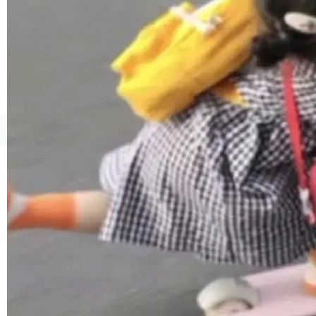
1，U1.5-Lite-Preview 在以下方向上带来了显著
提升： 原生支持4K图像生成； 更精细的局部纹
理、细节与真实世界质感； 更准确的中英文文字
生成与复杂版式组织； 更稳定的图...
©OSCHINA(OSChina.NET)
京ICP备2025119063号