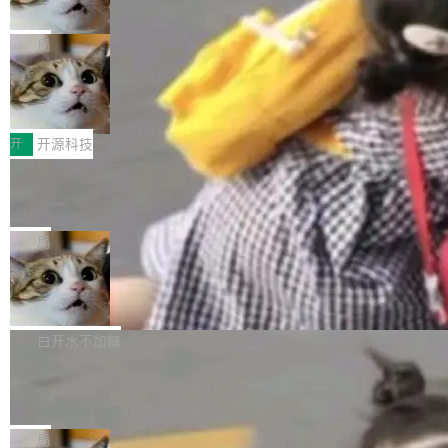
诉讼，称“Apple is getting this wron
（<a href="https://bugzilla.mozilla.org/show_
orkers 跑了十年 Isolate。用 CEO Matthew Pri
上个月，苹果一纸诉状把 OpenAI 告上法庭，指
g”
bug.cgi?id=204...
nce 的话说：「我们一生都在用 Isolate 运行代
控其挖角苹果前员工并窃取商业秘密。苹果的诉
局
码，而 AI Agent 不需要容器，它们需要的是 Iso
状把 OpenAI 描述成一个系统性地从前东家挖
late。」 容器为什么不合适 容器的问题在于启动
HUAWEI MatePad Edge上架WorkBu
人、套取机密信息的对手。 OpenAI 没发律师
ddy鸿蒙PC版，说话就能干活的AI办公
和销毁都太重了。一个 Agent 要执行的任务可能
函，也没选择庭外沉默。它在官网贴了一篇博
全能AI工作台WorkBuddy鸿蒙PC版上架HUAWE
搭子
只需要几毫秒的 CPU 时间，但容器从冷启动到
文，标题只有六个字：Apple is getting this wro
I MatePad Edge应用市场，直接下载即可使
开
开源科技
就绪要花数秒。如果未来有十...
ng。 然后，它把邮件往来和 iMessage 聊天记
用，与鸿蒙电脑上的体验一致。值得一提的是，
FFmpeg 9.0 发布：代号“Lei”，以此纪
录全贴了出来。 他发错人了 苹果外部律师 Gabr
这是目前市面上唯一支持平板接入WorkBuddy P
念中国开发者雷霄骅
iel Gross 来自 Weil 律所，2 月 23 日下午 5:53
C版的产品，搭载“人机双写”重磅功能——你写
全球知名开源多媒体框架 FFmpeg 今天正式发
给 OpenAI 总法律顾问 Che Chang 发了封邮
你的，AI写AI的，同屏协作互不干扰。一句话让
布了 9.0 版本。这个版本除了带来新一代音视频
局
件，附了一封长信，要求 OpenAI 配合调查前苹
AI帮你干活，现在开启全新体验！ 温馨提示：
处理能力和硬件加速支持之外，还有一个特殊之
果员工带走机密信...
亚马逊成本失控：AI 写代码烧掉 1215
体验WorkBuddy鸿蒙PC版前，请将 HUAWEI M
处：FFmpeg 9.0 的代号是“Lei”。 这个名字，
万元，超预算 860%
atePad Edge 升级至 HarmonyOS 6.1.0.135S
来自中国开发者雷霄骅（Lei Xiaohua）。 对于
外媒近日曝光了亚马逊的多份内部报告显示，AI
P9 patch03及以上版本。 *升级路径：设置 > 搜
很多中国音视频开发者而言，这个名字并不陌
导致公司在多个项目上超支。《金融时报》报道
白开水不加糖
索“软件更新” > 检查更新，即可搜索新版本，下
生。十年前，他通过大量中文技术文章、源码分
称，仅一个项目的成本超支就高达 180 万美元
载安装完成升级即可。 没有...
析和开源示例，让一代开发者第一次真正理解 F
Hugging Face CEO 发声：中国正在开
（约合人民币 1215 万元）。 具体来说，一名工
源模型上碾压我们
Fmpeg，也成为很多人进入音视频开发领域的
程师借助 Anthropic 旗下 Claude Sonnet 模型
"他们正在开源模型上碾压我们。" Hugging Fac
“启蒙老师”。 而今年，恰好是雷霄骅离世十周
编写程序，目标是完成电商平台作者信息与商品
e CEO Clément Delangue 在 CNBC 的采访里
局