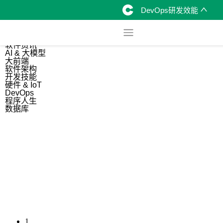
DevOps研发效能
综合
开源资讯
软件资讯
AI & 大模型
大前端
软件架构
开发技能
硬件 & IoT
DevOps
程序人生
数据库
1