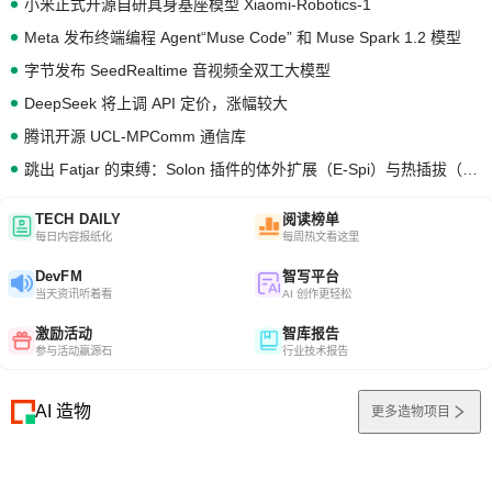
小米正式开源自研具身基座模型 Xiaomi-Robotics-1
Meta 发布终端编程 Agent“Muse Code” 和 Muse Spark 1.2 模型
字节发布 SeedRealtime 音视频全双工大模型
DeepSeek 将上调 API 定价，涨幅较大
腾讯开源 UCL-MPComm 通信库
跳出 Fatjar 的束缚：Solon 插件的体外扩展（E-Spi）与热插拔（H-Spi）
TECH DAILY
阅读榜单
每日内容报纸化
每周热文看这里
DevFM
智写平台
当天资讯听着看
AI 创作更轻松
激励活动
智库报告
参与活动赢源石
行业技术报告
AI 造物
更多造物项目