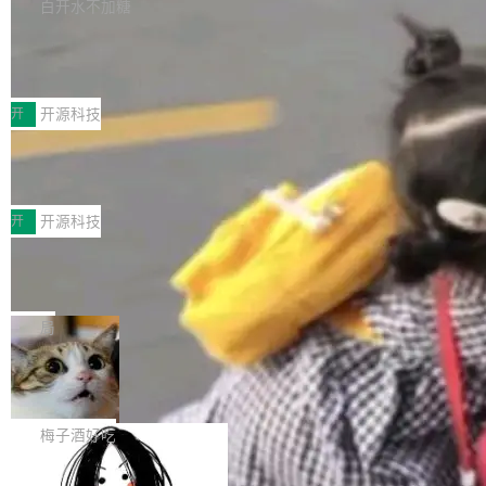
库，并将作为transport接入Mooncake TENT。
白开水不加糖
台 agent...
该通信库针对AI Memory池化场景的数据传输需
CoStrict入选工信部2025人工智能应用
求进行了深度优化，能够实现数据中心内大规模
典型案例
计算节点间多种内存类型的高性能通信。 UCL-
近日，工信部科技司公示《2025人工智能应用典
MPComm将作为一种传输引擎接入Mooncake T
型案例入选名单》，深信服“面向企业研发场景的
开
开源科技
ENT，实现零拷贝传输性能提升30%、非零拷贝
开源 AI 编程平台 CoStrict 应用”凭借卓越的技术
传输性能最高提升5倍。UCL-MPComm底层基
深信服AI算力网关入选工信部人工智能
创新与落地成效成功入选。 全链路私有化部署，
应用典型案例！
于自研UCL-Engine通信引擎，后续腾讯网平将
助力企业AI研发安全落地 当前，越来越多企业已
前不久，工业和信息化部正式发布《2025年人工
持续开源更多基于UCL-Engine的高性能通信组
经开始引入 AI Coding 工具，通过调用公有云模
智能应用典型案例名单》，集中展示人工智能在
开
开源科技
件。 腾讯网平团队在UCL-MPComm中实现了一
型或企业内部部署模型提升研发效率。但随着 AI
各领域的应用成果，覆盖技术底座、行业赋能、
个独立于业务线程的全局通信引擎（Engine），
Coding 从个人辅助工具逐步走向团队级、组织
Jeff Dean 离开 Google：一个时代的结
产品应用、支撑保障、专题等五大方向。深信服
并实...
束，一个实验室的开始
级应用，企业在规模化落地过程中，对安全性、
AI算力网关（AI创新平台）成功入选！ 随着各行
Google 员工编号 20。MapReduce 作者之一。
可控性和代码质量提出了更高要求。 首先是数据
各业的Agent走向规模化建设，算力构成形态逐
Bigtable 作者之一。TensorFlow 的作者之一。
局
安全与合规要求。对于大多数普通研发场景，公
渐丰富，用户关注的重点也在发生变化：不只是
Gemini 的架构师。Google 首席科学家。 Jeff D
有云模型能够满足快速试用和效率提升的需求。
让AI用起来，还要进一步看清混合算力时代下，
🔥 SolonCode v2026.8.4 发布：界面
ean 在 Google 工作了 27 年后，宣布离职。 他
但对于金融、能源、医疗等对数据安全要求较...
字体可调、22 种语言、记忆搜索增强
Token花在哪里、算力是否被充分利用，以及持
不是一个人走。一同离开的还有 Sanjay Ghema
打开终端就能上岗的全中文编码智能体，这一轮
续增长的AI成本该如何优化。 深信服AI算力网关
wat（Google 员工编号 23，Jeff Dean 二十多
把「看得清、用母语、记得住」三件事一次补
梅子酒好吃
正是围绕这些实际问题，从Token治理和成本治
年的编程搭档，MapReduce 和 Bigtable 的共同
齐。 SolonCode 是什么 SolonCode 是杭州无
理两个方面，让用户的每一份算力都看得清、管
作者）、Quoc Le（Google 大脑核心成员，Se
让“代码语义理解”深度释放AI Coding
耳科技研发的企业级终端编码智能体——一位全