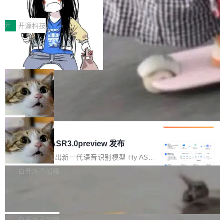
得住、用得稳、省得下、更安全！ 一、从现在开
价值潜能：华为云码道（CodeArts）
q2Seq 和 DocAI 的共同发明人）以及 Oriol Vin
中文驱动的数字员工，自主理解需求、规划步
一、代码仓深度理解技术的作用与价值 在软件工
始，Token使用一目...
代码仓技术解析
yals（Gemini 联合负责人，AlphaSta...
骤、编写代码。不挑模型、不挑平台，curl 一行
程实践中，代码仓是企业核心知识资产的主要载
开
开源科技
装完即用。 开源地址：Gitee · GitCode · GitHu
体。企业级代码仓库通常包含数十万乃至数百万
b 安装 支持 Java 8+（8~26）、macOS / Linu
一条“删库”命令跑 17 小时，算法工程
个文件，其规模远超单次模型调用可承载的上下
师删光 89TB 数据只为干私活
x / Windows / Harmony PC。 # macOS / Linu
文窗口。随着项目规模的持续扩张与代码历史的
最高人民检察院8月4日公布了一起案件：北京一
x / Harmony PC curl -fsSL https://solon.noea
不断累积，代码仓中的模块关系、接口契约、业
名90后算法工程师王某，为了给自己接的私活腾
局
r.org/solon...
务逻辑等关键信息往往分散于数十乃至数百个文
服务器空间，删光了公司AI游戏部门的全部核心
件之中，形成高度复杂的知识关联网络。传统的
Cloudflare 分享推理优化实践：KV ca
数据。 王某2024年1月入职东城区某科技公司AI
che 量化 + 权重压缩，吞吐量提升 4
代码检索手段（如关键词匹配、目录遍历）仅能
短剧部门，有互联网大厂背景。在公司内部架构
Kimi 和 GLM 是当前最强的大模型系列之一，但
1%，成本降 30%
在语法层面完成文本定位，难以触及代码的语义
调整期间，部门三次通知全员将数据从A集群迁
它们有一个共同的问题：太吃显存了。月之暗面
局
内涵与结构关联，导致开发者使用代码智能体在
移到B集群，王某都回复了"收到"。 他没有迁移
的 Kimi K 系列和智谱的 GLM 都是长上下文、M
理解大规模代码仓时面临显著"代码仓理解"瓶
腾讯混元 Hy ASR3.0preview 发布
数据。2024年9月3日下午4点，他使用此前登录
oE 架构的大模型，好用到让人上瘾，但 GPU 显
颈。 代码仓深度理解服务（以下简称" CodeBas
的账号密码进入A集群，输入了一条被程序员圈
存永远不够用。 Cloudflare 的 Workers AI 团队
腾讯混元正式推出新一代语音识别模型 Hy ASR
e深度理解服务"）是华为云码道（CodeA...
称为"删库跑路"的命令——最高管理员权限、无
一直在跑这些模型的推理。他们在官方博客上发
3.0preview。基于最新一代大语言模型 Hy3 的
白开水不加糖
需确认、强制递归删除。17个小时后，运维人员
了一篇技术文章，详细拆解了三种让大模型在 G
语言理解能力，以及融合了高精度语音识别与深
发现异常并中止进程时，89TB数据已经没了。
Pale Moon 34.3.2 发布，苍月浏览器
PU 上跑得更省、更快的技术手段——KV cache
度语义理解能力，实现了语音识别能力的全面升
删掉的是AI游戏部门的全部开发文件，包括公司
量化、模型权重压缩、以及共享 KV cache 的完
级。 根据介绍，Hy ASR3.0preview 目标在于：
Pale Moon 34.3.2 现已发布，这是一个安全更
自研的多个文生3D和...
整性保护。效果是：吞吐量提升 41%，每 token
让语音识别不再只是听清，而是真正听懂。通过
新和少量网页兼容性修复版本。 Changes/fixe
白开水不加糖