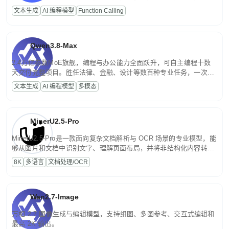
高并发、轻量化任务，适合日常对话、内容创作、基础 RAG、批量
文本生成
AI 编程模型
Function Calling
文案处理等普惠刚需场景。
Qwen3.8-Max
2.4万亿参数MoE旗舰，编程与办公能力全面跃升，可自主编程十数
天交付完整项目。胜任法律、金融、设计等数百种专业任务，一次对
话端到端交付生产级成果。原生视觉理解贯穿规划、执行与验证全流
文本生成
AI 编程模型
多模态
程，支持超长文档与长视频的深度语义解析。长程任务中自主规划与
闭环迭代，持续进化。
MinerU2.5-Pro
MinerU2.5-Pro是一款面向复杂文档解析与 OCR 场景的专业模型，能
够从图片和文档中识别文字、理解页面布局，并将非结构化内容转换
为便于存储、检索和二次处理的结构化结果。
8K
多语言
文档处理/OCR
Wan2.7-Image
万相 2.7 图像生成与编辑模型，支持组图、多图参考、交互式编辑和
最高 2K 输出。