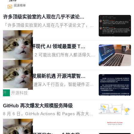
阅读榜单
许多顶级实验室的人现在几乎不读论文
了
「许多顶级实验室的人现在几乎不读论文了，而
且他们认为 ICLR/ICML/NeurIPS 充斥着大量过
局
度宣传和欺诈。」 OpenAI 研究员 Keller Jorda
xAI 前工程师评现代 AI 领域最重要 Top
n 这条推文引发了广泛讨论。他不是在说风凉
3 开源项目
话，他是说出了一个圈内人尽皆知但很少公开捅
Flash Attention 2 可能比我们所有人都活得久。
破的事实。 Jordan 随后补充了一句软化声明：
这句话不是来自某个技术博客，而是出自 Hieu
局
「我不认为这些会议上大部分论文都在过度宣传
Pham 的一条推文。Hieu Pham 是谁？他是 xAI
或造假。问题是，作为读者，如果你筛选出那些
共商智能硬件发展新机遇 开源鸿蒙智能
的早期工程师之一，在 Grok 训练基础设施团队
硬件开发者日杭州站即将举行
看起来最令人兴奋的论文，那它们大部分都是过
工作过。近日他在 X 上发了一条帖子，列出了他
随着万物智联加速深入千行百业，智能硬件正从
度宣传的。」 这才是真正的痛点。不是所有论文
认为现代 AI 领域最重要的三个开源项目。 第一
单点设备迈向智能化、网联化、协同化发展。作
开
开源科技
都有问题，是最吸引眼球的那批论文最有问题。
个名字毫无悬念：Flash Attention 2。 Hieu 的
为面向全场景、跨终端的分布式操作系统，开源
他引用的帖子来自 Mathew Shen，一位 ICLR 2
理由很具体。FA 系列不需要解释，但 FA2 是他
GitHub 再次爆发大规模服务降级
鸿蒙通过统一技术底座和分布式能力，为不同类
026 的读者：「看了篇 ...
认为最重要的一个——复杂度恰到好处，刚好能
型智能设备的开发、连接与互联提供关键支撑，
8 月 6 日，GitHub Actions 和 Pages 再次大规
驱动你去学 CuTe，但还没被那些"邪恶的" Hopp
也为产业链企业探索产品创新与商业增长打开新
模服务降级，Actions 完全不可用超过 5 小时，
局
er++ 优化所淹没，足够容易修改和适配。 更关
的空间。 8月14日，开源鸿蒙智能硬件开发者日
webhook 停发，连自托管 runner 也因调度层故
键的是 FA2 的持久性...