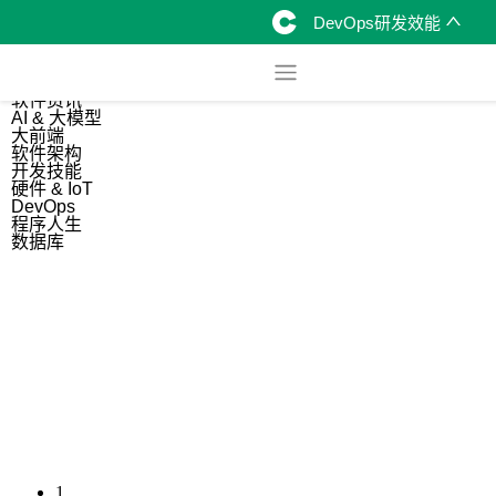
DevOps研发效能
综合
开源资讯
软件资讯
AI & 大模型
大前端
软件架构
开发技能
硬件 & IoT
DevOps
程序人生
数据库
1