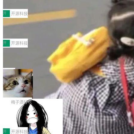
典型案例
计算节点间多种内存类型的高性能通信。 UCL-
近日，工信部科技司公示《2025人工智能应用典
MPComm将作为一种传输引擎接入Mooncake T
型案例入选名单》，深信服“面向企业研发场景的
开
开源科技
ENT，实现零拷贝传输性能提升30%、非零拷贝
开源 AI 编程平台 CoStrict 应用”凭借卓越的技术
传输性能最高提升5倍。UCL-MPComm底层基
深信服AI算力网关入选工信部人工智能
创新与落地成效成功入选。 全链路私有化部署，
应用典型案例！
于自研UCL-Engine通信引擎，后续腾讯网平将
助力企业AI研发安全落地 当前，越来越多企业已
前不久，工业和信息化部正式发布《2025年人工
持续开源更多基于UCL-Engine的高性能通信组
经开始引入 AI Coding 工具，通过调用公有云模
智能应用典型案例名单》，集中展示人工智能在
开
开源科技
件。 腾讯网平团队在UCL-MPComm中实现了一
型或企业内部部署模型提升研发效率。但随着 AI
各领域的应用成果，覆盖技术底座、行业赋能、
个独立于业务线程的全局通信引擎（Engine），
Jeff Dean 离开 Google：一个时代的结
Coding 从个人辅助工具逐步走向团队级、组织
产品应用、支撑保障、专题等五大方向。深信服
并实...
束，一个实验室的开始
级应用，企业在规模化落地过程中，对安全性、
AI算力网关（AI创新平台）成功入选！ 随着各行
Google 员工编号 20。MapReduce 作者之一。
可控性和代码质量提出了更高要求。 首先是数据
各业的Agent走向规模化建设，算力构成形态逐
Bigtable 作者之一。TensorFlow 的作者之一。
局
安全与合规要求。对于大多数普通研发场景，公
渐丰富，用户关注的重点也在发生变化：不只是
Gemini 的架构师。Google 首席科学家。 Jeff D
有云模型能够满足快速试用和效率提升的需求。
🔥 SolonCode v2026.8.4 发布：界面
让AI用起来，还要进一步看清混合算力时代下，
ean 在 Google 工作了 27 年后，宣布离职。 他
但对于金融、能源、医疗等对数据安全要求较...
字体可调、22 种语言、记忆搜索增强
Token花在哪里、算力是否被充分利用，以及持
不是一个人走。一同离开的还有 Sanjay Ghema
打开终端就能上岗的全中文编码智能体，这一轮
续增长的AI成本该如何优化。 深信服AI算力网关
wat（Google 员工编号 23，Jeff Dean 二十多
把「看得清、用母语、记得住」三件事一次补
梅子酒好吃
正是围绕这些实际问题，从Token治理和成本治
年的编程搭档，MapReduce 和 Bigtable 的共同
齐。 SolonCode 是什么 SolonCode 是杭州无
理两个方面，让用户的每一份算力都看得清、管
作者）、Quoc Le（Google 大脑核心成员，Se
让“代码语义理解”深度释放AI Coding
耳科技研发的企业级终端编码智能体——一位全
得住、用得稳、省得下、更安全！ 一、从现在开
价值潜能：华为云码道（CodeArts）
q2Seq 和 DocAI 的共同发明人）以及 Oriol Vin
中文驱动的数字员工，自主理解需求、规划步
一、代码仓深度理解技术的作用与价值 在软件工
始，Token使用一目...
代码仓技术解析
yals（Gemini 联合负责人，AlphaSta...
骤、编写代码。不挑模型、不挑平台，curl 一行
程实践中，代码仓是企业核心知识资产的主要载
开
开源科技