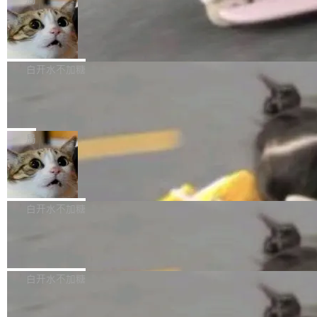
l 迁移或唤醒时，新宿主从 S3 恢复 SQLite 数据
te 17 Pro、OPPO K15，要么是vivo X300 E这
本控制系统。目前处于 Early Access 阶段。 De
库继续执行。存储库是持久化的唯一真相...
样的次旗舰。 Galaxy Z Fold8 Ultra / Z Fold8 /
SpaceXAI 单季资本开支达 183 亿美元
ltaDB 的核心思路直接写在 landing page 最显
Z Flip8三款折叠屏新机均在7月22日发布，且全
眼的位置：「Software is made between com
根据风险投资人Tomer Tunguz 博客（VC 分
部搭载骁龙8 Elite Gen5 for Galaxy，它们本该
mits」——软件是在 commit 之间写出来的。git
析）披露的最新分析与第二季度业绩报告，Spac
白开水不加糖
是7月性...
只记录了你提交的最终状态，但真正的工作过程
eXAI在上个季度的总资本支出飙升至183.7亿美
——打字、删改、试错、agent 对话——都在 co
Meta 发布终端编程 Agent“Muse Cod
元。其中，绝大部分资金被直接用于 AI 领域，
e” 和 Muse Spark 1.2 模型
mmit 之间的空隙里丢失了。 DeltaDB 要做的就
金额高达158.3亿美元，这一单项投入已经逼近
Meta 今天发布了两款 AI 产品：Muse Code，
是把这段空隙补上。 回退到任何一次编辑：Delt
微软同期总资本开支的四成。 与亚马逊、Alpha
一个在终端里运行的编程 agent；Muse Spark
局
aDB 捕获 commit 之间的每一次操作，...
bet、微软以及 Meta 等传统科技巨头相比，Spa
1.2，驱动这个 agent 的新模型。一句话概括：
ceXAI的资金消耗速度尤为引人瞩目。然而，支
美团开源 LoHoSearch，用知识图谱校
你可以用 curl -fsSL https://dev.meta.ai/install.
准 AI 能力认知
撑庞大支出的资金来源却呈现出截然不同的面
sh | bash 安装一个能在大项目里自动规划、写
机器出题的前提，是让机器拥有全局视野。整个
貌。数据显示，微软和 Meta 主要依托充沛的经
代码、验证结果的 AI 终端工具。 据介绍，Muse
构建流程可以分为四个环节：建图 → 控制难度
白开水不加糖
营现金流来覆盖资本开支，其资本支出覆盖率分
Code 是 Meta 的编程 agent 产品。它和市场上
→ 质量把关 → 数据概览。
别达到155% 和106%;而SpaceXAI的经营现金
已有的终端编程 agent 在设计理念上有几个明显
腾讯开源 UCL-MPComm 通信库
流仅能覆盖资本开支的12...
的差异点。 异步后台 agent：Muse Code 有一
腾讯网平团队宣布开源了 UCL-MPComm 通信
个主 agent 循环，外加一组后台 agent。这些后
库，并将作为transport接入Mooncake TENT。
白开水不加糖
台 agent...
该通信库针对AI Memory池化场景的数据传输需
CoStrict入选工信部2025人工智能应用
求进行了深度优化，能够实现数据中心内大规模