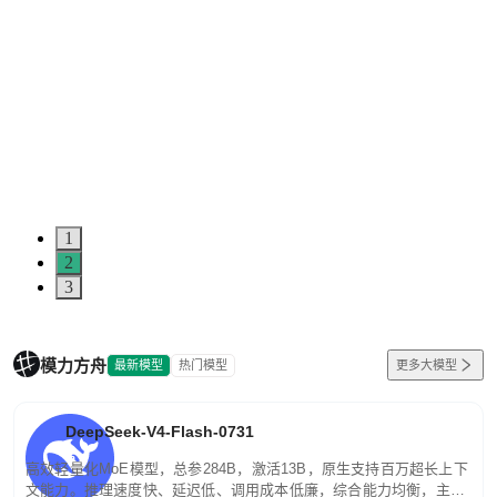
1
2
3
模力方舟
最新模型
热门模型
更多大模型
DeepSeek-V4-Flash-0731
高效轻量化MoE模型，总参284B，激活13B，原生支持百万超长上下
文能力。推理速度快、延迟低、调用成本低廉，综合能力均衡，主打