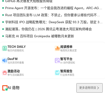
GitHub 再次爆发大规模服务降级
Prime Agent 开源发布：一个能自我改进的编程 Agent，ARC-AGI 3 超越人类专家基线
Rust 项目团队宣布 LLM 政策：不禁止，但你要承认哪些代码不是你写的
宇树科技 IPO 战略配售曝光：DeepSeek 获配 93.3 万股，锁定 36 个月
潮起潮落，你我仍在 | 2026 腾讯云粤港澳大湾区架构师峰会
马斯克 AI 百科项目 Grokipedia 被曝数月未更新
TECH DAILY
阅读榜单
每日内容报纸化
每周热文看这里
DevFM
智写平台
当天资讯听着看
AI 创作更轻松
激励活动
智库报告
参与活动赢源石
行业技术报告
AI 造物
更多造物项目