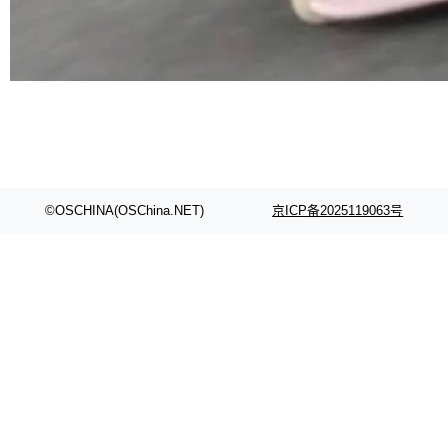
©OSCHINA(OSChina.NET)
京ICP备2025119063号