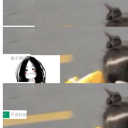
一个回归问题，该问题导致拉取镜像时会拒绝包
e 孵化器项目管理委员会（IPMC）投票中获得
白开水不加糖
pSeek作为与宇树科技具备战略合作关系的企
含绝对 hardlink 目标的镜像（此类镜像由某些镜
全票通过，随后获 Apache 软件基金会董事会批
业，获配股份数量占本次发行数量的2.31%。 除
马斯克 AI 百科项目 Grokipedia 被曝数
像构建工具生成）。moby/moby#53305 修复了
准。今天，Apache 软件基金会正式宣布 Apach
DeepSeek外，腾讯旗下上海启善投资有限公司
月未更新
Docker Engine 29.7.0 中引入的一个回归问
e Fluss 孵化毕业，成为 Apache 顶级项目（TL
埃隆·马斯克推出的AI百科项目 Grokipedia 被曝
获配9...
题，该问题可能导致在旧版 Linux 内核...
P）！这一里程碑不仅标志着 Fluss 迈入新的发
长期停止内容更新，未能实现其作为“AI版维基百
白开水不加糖
展阶段，也将进一步推动流式存储、实时湖仓与
科”替代品的目标。 据 Lawfare 最新调查，自今
AI 数据基础加速融合，为实时数据基础设施的发
Solon I18n：三种解析器，零样板代码
年4月以来，Grokipedia 页面更新功能基本停
展开启新的篇章。
滞，过去三个月内没有任何条目完成更新，用户
如果你在 Spring Boot 里做过国际化，流程大概
提交的编辑请求也长期处于待处理状态。 Groki
是这样的：配 MessageSource 的 Bean、写 R
梅子酒好吃
pedia 于去年底上线，定位为由人工智能生成内
eloadableResourceBundleMessageSource、
容的百科平台，被马斯克视为传统众包百科网站
Apache Doris 4.1 全面增强 Iceberg：
声明 LocaleResolver、注册 LocaleChangeInt
支持 UPDATE、MERGE INTO 与 Iceb
维基百科的替代方案。Lawfare 调查发现，无论
erceptor…五六步之后才能看到第一行翻译文
Apache Doris 4.1 要补齐的，正是缺失的那一
erg V3
热门页面还是低关注度页面，均未出现近期更
本。 Solon 换了个方式。整个 i18n 模块围绕三
半。在已有查询能力的基础上，Doris 进一步支
白开水不加糖
新，相关问题并非局限于特定领域，而是在不同
个解析器、一个注解、一个工具类展开——没有
持了 UPDATE、DELETE、MERGE INTO 等数
主题和访问量页面中普遍存在。 调查人员最初认
XML、没有拦截器注册、没有样板配置。 资源
Testin XAgent：CIO智能测试落地指南
据修改操作、完整的表结构管理与分区演进，以
为，Grokipedia可能只是限...
文件的约定 把文件放到 resources/i18n/ 下： r
及 rewrite_data_files、expire_snapshots 等日
7月30日，TiD2026质量竞争力大会在北京中关
esources/i18n/messages.properties ...
常维护操作，并完整支持 Iceberg V3 格式。
村国家自主创新示范区会议中心开幕。本届大会
开
开源科技
由中关村智联软件服务业质量创新联盟主办，以
让非法状态不可表示：一篇关于 ADT
“智构可信·质创未来——AI原生时代的质量新范