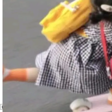
境、兼容场景、一键直出”。 Hy ASR 3.0 previe
w 不要求标准普通话，方言识别覆盖粤语、吴语
等 10 大方言片区和 20 余个二级小片区。在开
源评测集中，Hy ASR 3.0 preview 在多语种的
WER（...