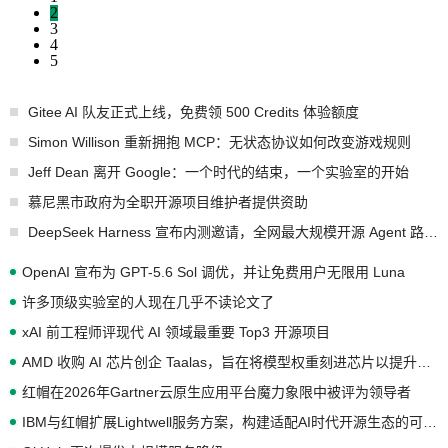
2
3
4
5
Gitee AI 队友正式上线，免费领 500 Credits 体验额度
Simon Willison 重新拥抱 MCP：无状态协议如何改变游戏规则
Jeff Dean 离开 Google：一个时代的结束，一个实验室的开始
慕尼黑市政府为全职开源项目维护者提供资助
DeepSeek Harness 宣布内测邀请，全网最大规模开源 Agent 路演现场诞生
OpenAI 宣布为 GPT-5.6 Sol 调优，并让免费用户无限用 Luna
许多顶级实验室的人现在几乎不读论文了
xAI 前工程师评现代 AI 领域最重要 Top3 开源项目
AMD 收购 AI 芯片创企 Taalas，旨在将模型权重刻进芯片以提升推理性能
红帽在2026年Gartner云原生应用平台魔力象限中被评为领导者
IBM与红帽扩展Lightwell服务方案，构建适配AI时代开源生态的可信基础设施