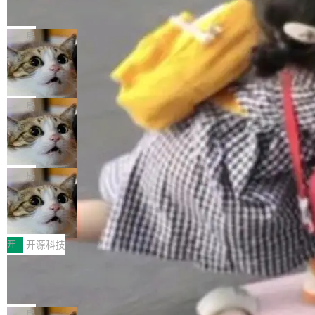
的帖子在 Reddit 火了
式”为主题，直面AI从实验室走向规模化产业落地
有一种东西，一旦用过就回不去了。Alex Fedos
的核心质量命题。会上，《2026智能研发生产力
eev 管它叫"软件设计的基石"。 他说的东西不新
局
工具选型手册》发布，Testin云测的Testin XAge
鲜——代数数据类型（ADT），尤其是和类型
nt智能测试系统入选AI测试领域代表产品。对CI
Cloudflare 开源内部企业 AI 平台 Clou
（sum type）。但他说清楚了一件事：这不是类
dflare OS
O而言，这提示了一个转变：AI测试正在从效率
型系统的学术体操，是日常编码的思维方式。 文
Cloudflare 发布了一个开源项目 Cloudflare O
工具升级为企业的质量基础设施。 CIO面对的新
章从一个简单的例子切入。一个网站的深色主题
S。如果你只看官方博客，你会觉得这是又一
局
现实 过去两年，CIO们的焦虑清单上多了两项：
设置，如果用布尔值 + 可空字段来表示——bool
个"AI 知识库 + 聊天机器人"——每个大厂都在
一是如何让大模型和智能体应用安全地从PoC走
ean 表示是否可切换，nullable 的默认模式、浅
Deno 团队开源 Celld，可自托管的分
做，没什么新鲜的。 但 Kenton Varda 在 Twitte
向生产，二是如何让测试团队跟得上AI应用...
布式 Durable Objects
色方案、深色方案——会产生大量无意义的组
r 上把事情说清楚了： 今天我们发布了 Cloudfla
Ryan Dahl 领导的 Deno 团队推出了最新开源项
合。方案缺了、配置冲突了、全 null 了。要知道
re OS，一个带连接器的聊天机器人，跟其他所
目 Celld，一个能在自己机器上运行 Cloudflare
局
哪些组合有效，作者说，你得靠"文档、校验、或
有科技公司做的一样。只不过，实际上它不一
Workers 和 Durable Objects 的守护进程。 设
者部落知识"。 换个写法。Rust 的 enum，两个
鲁大师7月新机性能/流畅/AI榜：vivo夺
样。这是 Sandstorm.io 的重制版，我十年前的
计思路很直接：每个对象是一个独立的 SQLite
变体：Switchable...
性能、流畅双第一，三星Galaxy Z系列
那个创业公司。不同的是，这次它构建在 Cloudf
数据库，按名称寻址，复制到你自己的 S3 兼容
2026年7月的手机市场，由于存储等硬件成本暴
新折叠缺席
lare Workers 上——我花了九年时间搭建的平台
存储库里。节点之间只通过这个存储库协调——
增，手机厂商的日子也不好过啊，新机速度明显
开
开源科技
——并且深度集成了 AI。这基本上是我十年秘密
没有控制平面，没有共识协议。每个对象自带一
放缓，因此硝烟味淡了许多。新机参数规格除开
计划的顶峰。 十年前，Ken...
Zed 推出 DeltaDB，一个记录 commit
个小型数据库，应用天然按分片构建，单个数据
高价的三星折叠（三星Galaxy Z Fold8 Ultra / Z
之间所有操作的版本控制系统
库的竞争和爆炸半径问题在设计层面就被消除
Fold8 / Z Flip8）外，其余要么是中低端机器，
Zed 编辑器团队发布了新项目——DeltaDB，一
了。 闲置的 cell 会休眠到几乎不占资源。当 cel
例如iQOO Z11i、REDMI Note 17、REDMI No
个在 git commit 之间记录每一次编辑操作的版
局