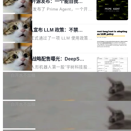
（OHDD：OpenHarmony Hardware Develope
Prime Agent 开源发布：一个能自我改
障无法工作。Pages、Copilot code review、C
进的编程 Agent，ARC-AGI 3 超越人类
r Day）将在杭州启航。活动面向智能硬件产业
opilot coding agent 全部受影响。从检测到完全
Prime Intellect 发布了 Prime Agent，一个开源
专家基线
链企业和开发者，邀请行业专家与资深技术顾
恢复，大约 12 小时。 这是 2026 年 8 月的第六
的编程 Agent Harness，核心设计围绕两个抽
局
问，围绕开源鸿蒙技术能力、设备适配、芯片适
起事故，其中四起与 AI/Copilot 服务相关。 Git
象：Recursive Language Model（RLM）和 C
配、功耗与稳定性调优、兼容性测评及统一互联
Hub 员工 kdaigle 在 HN 讨论中贴出了一组数
Rust 项目团队宣布 LLM 政策：不禁
ontinual Harness。在 ARC-AGI 3 基准测试
等内容展开系统讲解和实战交流，帮助企业进一
止，但你要承认哪些代码不是你写的
据：2025 年全年 10 亿次 commit。现在，每周
上，Prime Agent + Opus 5 的组合达到了 95.
Rust 语言项目正式通过了一项 LLM 使用政策，
步了解开源鸿蒙在智能...
2.75 亿次，全年预计 140 亿次。GitHub...
5% RHAE Best@1，超过了 ARC 报告的人类专
覆盖 rust-lang/rust 单一仓库的代码贡献。这不
局
家基线 95.4%。 不是又一个 coding agent 包装
是项目级别的官方立场，目前由五个团队采纳，
器 Prime Agent 的架构和市面上大多数 coding
宇树科技 IPO 战略配售曝光：DeepSe
但它可能是主流开源项目中关于 AI 辅助贡献最
ek 获配 93.3 万股，锁定 36 个月
agent 有本质区别。大多数 agent harness 的设
细致的一份规则。 政策的核心只有一句话：LLM
8月6日晚间，“人形机器人第一股”宇树科技股份
计是基于早期模型的能力—...
可以用来分析、提炼、审阅、建议，但不能用来
有限公司披露IPO发行价格及战略配售结果，杭
白开水不加糖
创作。 具体来说，LLM 生成的代码可以提交，
州深度求索人工智能基础技术研究有限公司（De
但必须满足五个条件：预先安排、非关键、高质
Docker 29.7.2 发布
epSeek）获配93.3399万股，按150.8元/股发行
量、充分测试、充分审查，并且必须披露。LLM
价格计算，认购金额约1.41亿元，股份锁定期为
Docker 29.7.2 现已发布，具体更新内容如下：
不得生成涉及安全性的关键变更，除非作者本身
36个月。 公告显示，本次宇树科技战略配售对
Bug fixes and enhancements 修复多次传递同
白开水不加糖
就是领域专家。即使如此，政策也"强烈不建
象主要包括长期投资机构、与公司业务具有战略
一环境变量时，docker service create和docker
议"这么做。 对于不披露的情况，审核者可以直
Apache Fluss 毕业成为顶级项目
合作关系或长期合作愿景的大型企业、科创板保
service update会发生 panic 的问题。docker/cl
接关闭 PR，无需解释。 政策作者 Jynn Ne...
荐人跟投子公司，以及公司高级管理人员和核心
i#7145 修复了 Docker Engine 29.7.0 中引入的
今年 7 月，Apache Fluss 的毕业提案在 Apach
员工参与设立的专项资产管理计划。其中，Dee