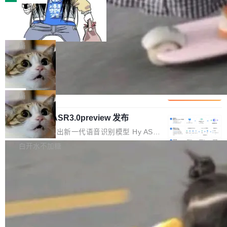
装完即用。 开源地址：Gitee · GitCode · GitHu
体。企业级代码仓库通常包含数十万乃至数百万
b 安装 支持 Java 8+（8~26）、macOS / Linu
一条“删库”命令跑 17 小时，算法工程
个文件，其规模远超单次模型调用可承载的上下
师删光 89TB 数据只为干私活
x / Windows / Harmony PC。 # macOS / Linu
文窗口。随着项目规模的持续扩张与代码历史的
最高人民检察院8月4日公布了一起案件：北京一
x / Harmony PC curl -fsSL https://solon.noea
不断累积，代码仓中的模块关系、接口契约、业
名90后算法工程师王某，为了给自己接的私活腾
局
r.org/solon...
务逻辑等关键信息往往分散于数十乃至数百个文
服务器空间，删光了公司AI游戏部门的全部核心
件之中，形成高度复杂的知识关联网络。传统的
Cloudflare 分享推理优化实践：KV ca
数据。 王某2024年1月入职东城区某科技公司AI
che 量化 + 权重压缩，吞吐量提升 4
代码检索手段（如关键词匹配、目录遍历）仅能
短剧部门，有互联网大厂背景。在公司内部架构
Kimi 和 GLM 是当前最强的大模型系列之一，但
1%，成本降 30%
在语法层面完成文本定位，难以触及代码的语义
调整期间，部门三次通知全员将数据从A集群迁
它们有一个共同的问题：太吃显存了。月之暗面
局
内涵与结构关联，导致开发者使用代码智能体在
移到B集群，王某都回复了"收到"。 他没有迁移
的 Kimi K 系列和智谱的 GLM 都是长上下文、M
理解大规模代码仓时面临显著"代码仓理解"瓶
数据。2024年9月3日下午4点，他使用此前登录
腾讯混元 Hy ASR3.0preview 发布
oE 架构的大模型，好用到让人上瘾，但 GPU 显
颈。 代码仓深度理解服务（以下简称" CodeBas
的账号密码进入A集群，输入了一条被程序员圈
存永远不够用。 Cloudflare 的 Workers AI 团队
腾讯混元正式推出新一代语音识别模型 Hy ASR
e深度理解服务"）是华为云码道（CodeA...
称为"删库跑路"的命令——最高管理员权限、无
一直在跑这些模型的推理。他们在官方博客上发
3.0preview。基于最新一代大语言模型 Hy3 的
白开水不加糖
需确认、强制递归删除。17个小时后，运维人员
了一篇技术文章，详细拆解了三种让大模型在 G
语言理解能力，以及融合了高精度语音识别与深
发现异常并中止进程时，89TB数据已经没了。
PU 上跑得更省、更快的技术手段——KV cache
度语义理解能力，实现了语音识别能力的全面升
删掉的是AI游戏部门的全部开发文件，包括公司
量化、模型权重压缩、以及共享 KV cache 的完
级。 根据介绍，Hy ASR3.0preview 目标在于：
自研的多个文生3D和...
整性保护。效果是：吞吐量提升 41%，每 token
让语音识别不再只是听清，而是真正听懂。通过
成本降低 30%，精度不变。 FP8 省的不仅是显
先理解你的语境和意图，再把准确的文字直接给
存 KV cache 是推理时最吃显...
到你。从“逐字转写、单点优化”演进为“理解语