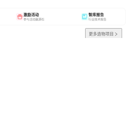
激励活动
智库报告
参与活动赢源石
行业技术报告
更多造物项目
SCHINA
OSCHINA
OSCHINA
开发者生态社区