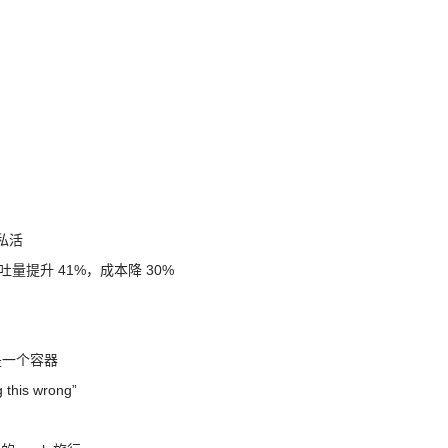
干私活
，吞吐量提升 41%，成本降 30%
不是一个容器
is wrong”