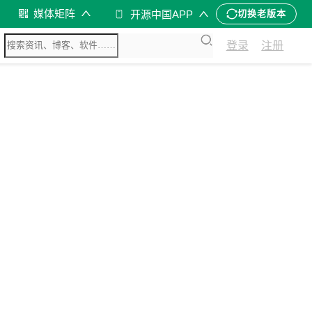
媒体矩阵
开源中国APP
切换老版本
登录
注册