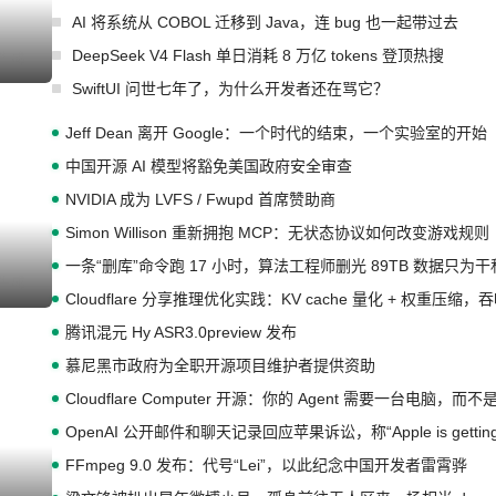
AI 将系统从 COBOL 迁移到 Java，连 bug 也一起带过去
DeepSeek V4 Flash 单日消耗 8 万亿 tokens 登顶热搜
I生成
SwiftUI 问世七年了，为什么开发者还在骂它？
Jeff Dean 离开 Google：一个时代的结束，一个实验室的开始
中国开源 AI 模型将豁免美国政府安全审查
NVIDIA 成为 LVFS / Fwupd 首席赞助商
Simon Willison 重新拥抱 MCP：无状态协议如何改变游戏规则
一条“删库”命令跑 17 小时，算法工程师删光 89TB 数据只为
I生成
Cloudflare 分享推理优化实践：KV cache 量化 + 权重压缩
腾讯混元 Hy ASR3.0preview 发布
慕尼黑市政府为全职开源项目维护者提供资助
Cloudflare Computer 开源：你的 Agent 需要一台电脑，而
OpenAI 公开邮件和聊天记录回应苹果诉讼，称“Apple is getting th
FFmpeg 9.0 发布：代号“Lei”，以此纪念中国开发者雷霄骅