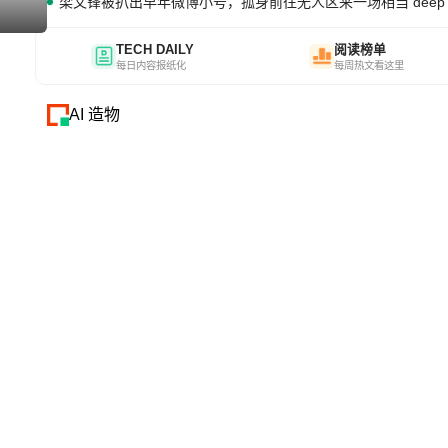
梁文锋被扒出早年微博小号，孤身前往无人区来一场相当 deep 的 
I生成
TECH DAILY
阅读榜单
每日内容报纸化
每周热文看这里
AI 造物
28880
I生成
18480
I生成