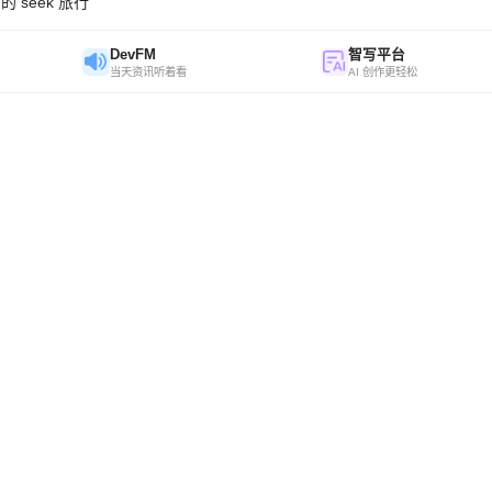
seek 旅行
DevFM
智写平台
当天资讯听着看
AI 创作更轻松
O
开源
×
AI ·