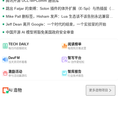
腾讯开源 UCL-MPComm 通信库
跳出 Fatjar 的束缚：Solon 插件的体外扩展（E-Spi）与热插拔（H-Spi）
Mike Pall 删标签，Hisham 发声：Lua 生态该不该告别永远兼容的旧梦？
Jeff Dean 离开 Google：一个时代的结束，一个实验室的开始
中国开源 AI 模型将豁免美国政府安全审查
TECH DAILY
阅读榜单
每日内容报纸化
每周热文看这里
DevFM
智写平台
当天资讯听着看
AI 创作更轻松
激励活动
智库报告
参与活动赢源石
行业技术报告
AI 造物
更多造物项目