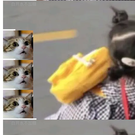
P9 patch03及以上版本。 *升级路径：设置 > 搜
很多中国音视频开发者而言，这个名字并不陌
导致公司在多个项目上超支。《金融时报》报道
白开水不加糖
索“软件更新” > 检查更新，即可搜索新版本，下
生。十年前，他通过大量中文技术文章、源码分
称，仅一个项目的成本超支就高达 180 万美元
载安装完成升级即可。 没有...
析和开源示例，让一代开发者第一次真正理解 F
Hugging Face CEO 发声：中国正在开
（约合人民币 1215 万元）。 具体来说，一名工
源模型上碾压我们
Fmpeg，也成为很多人进入音视频开发领域的
程师借助 Anthropic 旗下 Claude Sonnet 模型
"他们正在开源模型上碾压我们。" Hugging Fac
“启蒙老师”。 而今年，恰好是雷霄骅离世十周
编写程序，目标是完成电商平台作者信息与商品
e CEO Clément Delangue 在 CNBC 的采访里
局
年。FFmpeg 社区最终选择用一个大版本的名
列表的数据匹配 —— 一项常规的数据处理任
没有拐弯抹角。他说中国正在赢得 AI 竞赛，而
字，留下了这份纪念。 雷霄骅曾是中国传媒大学
当 AI agent 把源码变成了最好的扩展系
务，最终却产生了 180 万美元的账单，实际支出
且按目前的速度，中国 AI 工具预计在今年底或
数字电视技术方向的博士生，长期从事视频、音
统，开发者工具必须开源
超出原定预算 860%。 更令人意外的是，该项目
2027 年就能追上美国前沿实验室的水平。 Dela
五年前，David Crawshaw 问过很多软件工程师
频技...
最终并未成功落地，而高额算力消耗持续运行长
ngue 把原因归结为一件事：开放协作。中国的
一个问题：你写过什么给自己用的程序？答案几
局
达 5 个月，公司直到财务对账时才察觉异常。这
AI 开发者在一个共享和协作的生态里加速迭代，
乎都是没有。工程师们整天用别人写的程序写程
意味着一个无人看管的 AI 程序，在近半年时间
DeepSeek Harness 宣布内测邀请，全
而美国模型厂商在"闭门造车"。他的原话是 "buil
序给别人用。偶尔有人自己写个博客系统、智能
里日夜不停地"烧钱"。 复盘显示，...
网最大规模开源 Agent 路演现场诞生
ding in silos"——各自为战，互不通气。 这个判
家居控制、家庭实验室，都算稀奇事。 Crawsh
一条内测招募帖，发出去的时候大概没人想到它
断从他嘴里说出来分量不同。Hugging Face 是
aw 是 Shelley 的作者，一个开源 AI coding age
会变成一场开源 Agent 生态的路演。 8月1日，
局
全球最大的开源 AI 平台，上面跑着上百万个模
nt。他最近在博客上写了一篇文章，核心论点很
DeepSeek Harness 团队负责人崔添翼（tiany
型。谁在开源赛道上领先，...
简单：开发者工具必须开源。 理由不是传统的自
商汤 SenseNova U1.5-Lite-Preview
i）在 X 上发帖： 「如果你是 Agent Harness 相
开源
由软件情怀，而是一个跟 AI agent 直接相关的
关开源项目的开发者，希望参加 DeepSeek Har
商汤科技宣布面向社区开源轻量级统一多模态模
技术判断。 两行 prompt 就能个性化任何软件 C
ness 的内测，可以回复或私信联系我。请附上
型的预览版本 SenseNova U1.5-Lite-Preview。
白开水不加糖
rawshaw 给出了两个 prompt。 第一个： "下载
GitHub id 以及开源代表作。」 DeepSeek 曾在
公告称，SenseNova U1.5-Lite-Preview并非简
某个软件的源码，在本地构建。修改 agent ...