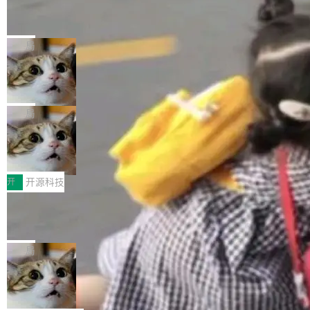
编写的流式 XML 解析器，MIT 许可证。和 libx
Cloudflare Computer 开源：你的 Age
户查找历史记录和切换到已打开的标签页。（<a
nt 需要一台电脑，而不是一个容器
ml2 一样，它是世界上使用最广泛的 XML 解析
href="https://bugzilla.mozilla.org/show_bug.c
Cloudflare 开源了名为 @cloudflare/computer
库之一。你的操作系统、浏览器、无数的基础设
gi?id=2019042">Bug&nbsp;2019042</a>）</l
的 npm 包。项目的核心论点是：容器不适合 Ag
局
施软件，很可能都在用它。而过去十年，维护它
i> <li>现在，助手可以直接使用 Exa 的网络搜索
ent 计算。真正适合的，是 Isolate。 Cloudflare
的人一直在用业余...
结果回答问题，而无需将问题转交给搜索引擎。
OpenAI 公开邮件和聊天记录回应苹果
工程师在这件事上没什么可谦虚的——他们用 W
诉讼，称“Apple is getting this wron
（<a href="https://bugzilla.mozilla.org/show_
orkers 跑了十年 Isolate。用 CEO Matthew Pri
上个月，苹果一纸诉状把 OpenAI 告上法庭，指
g”
bug.cgi?id=204...
nce 的话说：「我们一生都在用 Isolate 运行代
控其挖角苹果前员工并窃取商业秘密。苹果的诉
局
码，而 AI Agent 不需要容器，它们需要的是 Iso
状把 OpenAI 描述成一个系统性地从前东家挖
late。」 容器为什么不合适 容器的问题在于启动
HUAWEI MatePad Edge上架WorkBu
人、套取机密信息的对手。 OpenAI 没发律师
ddy鸿蒙PC版，说话就能干活的AI办公
和销毁都太重了。一个 Agent 要执行的任务可能
函，也没选择庭外沉默。它在官网贴了一篇博
全能AI工作台WorkBuddy鸿蒙PC版上架HUAWE
搭子
只需要几毫秒的 CPU 时间，但容器从冷启动到
文，标题只有六个字：Apple is getting this wro
I MatePad Edge应用市场，直接下载即可使
开
开源科技
就绪要花数秒。如果未来有十...
ng。 然后，它把邮件往来和 iMessage 聊天记
用，与鸿蒙电脑上的体验一致。值得一提的是，
录全贴了出来。 他发错人了 苹果外部律师 Gabr
FFmpeg 9.0 发布：代号“Lei”，以此纪
这是目前市面上唯一支持平板接入WorkBuddy P
念中国开发者雷霄骅
iel Gross 来自 Weil 律所，2 月 23 日下午 5:53
C版的产品，搭载“人机双写”重磅功能——你写
全球知名开源多媒体框架 FFmpeg 今天正式发
给 OpenAI 总法律顾问 Che Chang 发了封邮
你的，AI写AI的，同屏协作互不干扰。一句话让
布了 9.0 版本。这个版本除了带来新一代音视频
局
件，附了一封长信，要求 OpenAI 配合调查前苹
AI帮你干活，现在开启全新体验！ 温馨提示：
处理能力和硬件加速支持之外，还有一个特殊之
果员工带走机密信...
体验WorkBuddy鸿蒙PC版前，请将 HUAWEI M
亚马逊成本失控：AI 写代码烧掉 1215
处：FFmpeg 9.0 的代号是“Lei”。 这个名字，
万元，超预算 860%
atePad Edge 升级至 HarmonyOS 6.1.0.135S
来自中国开发者雷霄骅（Lei Xiaohua）。 对于
外媒近日曝光了亚马逊的多份内部报告显示，AI