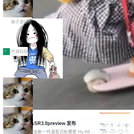
有云模型能够满足快速试用和效率提升的需求。
🔥 SolonCode v2026.8.4 发布：界面
让AI用起来，还要进一步看清混合算力时代下，
ean 在 Google 工作了 27 年后，宣布离职。 他
但对于金融、能源、医疗等对数据安全要求较...
字体可调、22 种语言、记忆搜索增强
Token花在哪里、算力是否被充分利用，以及持
不是一个人走。一同离开的还有 Sanjay Ghema
打开终端就能上岗的全中文编码智能体，这一轮
续增长的AI成本该如何优化。 深信服AI算力网关
wat（Google 员工编号 23，Jeff Dean 二十多
把「看得清、用母语、记得住」三件事一次补
梅子酒好吃
正是围绕这些实际问题，从Token治理和成本治
年的编程搭档，MapReduce 和 Bigtable 的共同
齐。 SolonCode 是什么 SolonCode 是杭州无
理两个方面，让用户的每一份算力都看得清、管
作者）、Quoc Le（Google 大脑核心成员，Se
让“代码语义理解”深度释放AI Coding
耳科技研发的企业级终端编码智能体——一位全
得住、用得稳、省得下、更安全！ 一、从现在开
价值潜能：华为云码道（CodeArts）
q2Seq 和 DocAI 的共同发明人）以及 Oriol Vin
中文驱动的数字员工，自主理解需求、规划步
一、代码仓深度理解技术的作用与价值 在软件工
始，Token使用一目...
代码仓技术解析
yals（Gemini 联合负责人，AlphaSta...
骤、编写代码。不挑模型、不挑平台，curl 一行
程实践中，代码仓是企业核心知识资产的主要载
开
开源科技
装完即用。 开源地址：Gitee · GitCode · GitHu
体。企业级代码仓库通常包含数十万乃至数百万
b 安装 支持 Java 8+（8~26）、macOS / Linu
一条“删库”命令跑 17 小时，算法工程
个文件，其规模远超单次模型调用可承载的上下
师删光 89TB 数据只为干私活
x / Windows / Harmony PC。 # macOS / Linu
文窗口。随着项目规模的持续扩张与代码历史的
最高人民检察院8月4日公布了一起案件：北京一
x / Harmony PC curl -fsSL https://solon.noea
不断累积，代码仓中的模块关系、接口契约、业
名90后算法工程师王某，为了给自己接的私活腾
局
r.org/solon...
务逻辑等关键信息往往分散于数十乃至数百个文
服务器空间，删光了公司AI游戏部门的全部核心
件之中，形成高度复杂的知识关联网络。传统的
Cloudflare 分享推理优化实践：KV ca
数据。 王某2024年1月入职东城区某科技公司AI
che 量化 + 权重压缩，吞吐量提升 4
代码检索手段（如关键词匹配、目录遍历）仅能
短剧部门，有互联网大厂背景。在公司内部架构
Kimi 和 GLM 是当前最强的大模型系列之一，但
1%，成本降 30%
在语法层面完成文本定位，难以触及代码的语义
调整期间，部门三次通知全员将数据从A集群迁
它们有一个共同的问题：太吃显存了。月之暗面
局
内涵与结构关联，导致开发者使用代码智能体在
移到B集群，王某都回复了"收到"。 他没有迁移
的 Kimi K 系列和智谱的 GLM 都是长上下文、M
理解大规模代码仓时面临显著"代码仓理解"瓶
数据。2024年9月3日下午4点，他使用此前登录
腾讯混元 Hy ASR3.0preview 发布
oE 架构的大模型，好用到让人上瘾，但 GPU 显
颈。 代码仓深度理解服务（以下简称" CodeBas
的账号密码进入A集群，输入了一条被程序员圈
存永远不够用。 Cloudflare 的 Workers AI 团队
腾讯混元正式推出新一代语音识别模型 Hy ASR