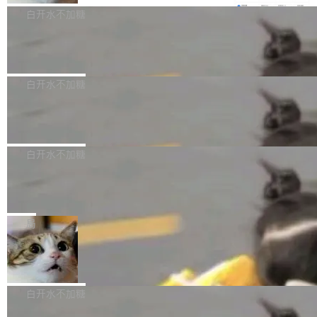
e深度理解服务"）是华为云码道（CodeA...
称为"删库跑路"的命令——最高管理员权限、无
一直在跑这些模型的推理。他们在官方博客上发
3.0preview。基于最新一代大语言模型 Hy3 的
白开水不加糖
需确认、强制递归删除。17个小时后，运维人员
了一篇技术文章，详细拆解了三种让大模型在 G
语言理解能力，以及融合了高精度语音识别与深
发现异常并中止进程时，89TB数据已经没了。
PU 上跑得更省、更快的技术手段——KV cache
Pale Moon 34.3.2 发布，苍月浏览器
度语义理解能力，实现了语音识别能力的全面升
删掉的是AI游戏部门的全部开发文件，包括公司
量化、模型权重压缩、以及共享 KV cache 的完
级。 根据介绍，Hy ASR3.0preview 目标在于：
Pale Moon 34.3.2 现已发布，这是一个安全更
自研的多个文生3D和...
整性保护。效果是：吞吐量提升 41%，每 token
让语音识别不再只是听清，而是真正听懂。通过
新和少量网页兼容性修复版本。 Changes/fixe
白开水不加糖
成本降低 30%，精度不变。 FP8 省的不仅是显
先理解你的语境和意图，再把准确的文字直接给
s： 实现了URL.Parse()便捷功能 对浏览器内部
存 KV cache 是推理时最吃显...
到你。从“逐字转写、单点优化”演进为“理解语
PostgreSQL 18/19 新特性深度解读
函数添加了多项边界检查，以避免潜在的越界访
境、兼容场景、一键直出”。 Hy ASR 3.0 previe
问、下溢和溢出。（DiD） 修复了加载和解析内
演讲者分享了一个有趣的实践：面对 PG 18 已
w 不要求标准普通话，方言识别覆盖粤语、吴语
容提供的字体时出现的几个问题 为避免音频加
发布的 Release Notes，他利用 AI 工具（如 Co
白开水不加糖
等 10 大方言片区和 20 余个二级小片区。在开
载、处理和播放过程中可能出现的一系列错误，
pilot）对数千条 commit 日志进行自动分析，先
源评测集中，Hy ASR 3.0 preview 在多语种的
慕尼黑市政府为全职开源项目维护者提
对音频采样频率设定了下限 采样率低于 8kHz
让模型总结出三十余条潜在特性，再逐条要求生
WER（...
供资助
（通常被认为是 "telephone"/"walkie-talkie" 音
成详细解释和代码校验，最终筛选出对用户体感
"在过去大约 10 年的大部分时间里，libexpat 的
质的最低采样率）的音频格式将被拒绝 修复了 C
最强的若干项。对于尚未正式发版的 PG 19，则
维护工作一直与我的日常工作、家务、社交生活
局
SS 圆角虚线样式中可能存在的问题 如果表单中
通过拉取过去一年内（从 PG 18 Beta1 时间点
和休闲娱乐竞争时间。" 这是 libexpat 维护者 S
的图像元素不在同一个子树中，则它们将不再关
Firefox 153.0.3 发布
至今）的所有 commit，同样交由 AI 分析提炼。
ebastian Pipping 写在博客里的话。8 月 4 日，
联 加...
经过人工复核，准确度令人满意。这一方法也为
他宣布了一个新消息：从 2026 年 8 月 1 日起，
Firefox 153.0.3 现已发布，具体更新内容如
社区爱好者提供了高效跟踪新版本的思路。
他可以全职维护 libexpat 了，最长 6 个月。发
下： New Smart Window 包含多项增强功能：
白开水不加糖
工资的是慕尼黑市政府。 libexpat 是一个 C99
<ul> <li>现在建议列表会显示更多结果，方便用