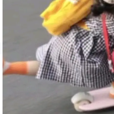
©OSCHINA(OSChina.NET)
京ICP备2025119063号