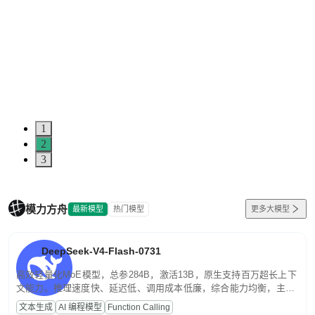
1
2
3
模力方舟
最新模型
热门模型
更多大模型
DeepSeek-V4-Flash-0731
高效轻量化MoE模型，总参284B，激活13B，原生支持百万超长上下
文能力。推理速度快、延迟低、调用成本低廉，综合能力均衡，主打
高并发、轻量化任务，适合日常对话、内容创作、基础 RAG、批量
文本生成
AI 编程模型
Function Calling
文案处理等普惠刚需场景。