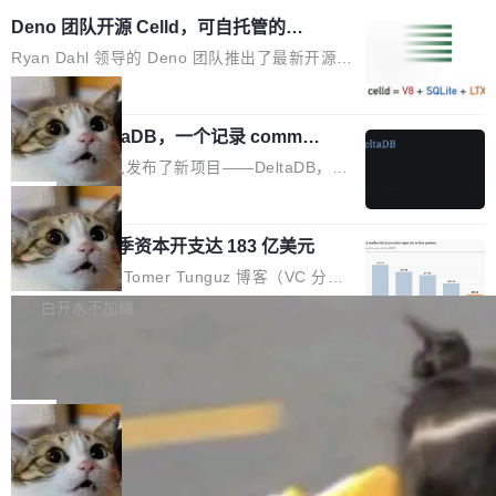
Deno 团队开源 Celld，可自托管的分
布式 Durable Objects
Ryan Dahl 领导的 Deno 团队推出了最新开源项
目 Celld，一个能在自己机器上运行 Cloudflare
局
Workers 和 Durable Objects 的守护进程。 设
Zed 推出 DeltaDB，一个记录 commit
计思路很直接：每个对象是一个独立的 SQLite
之间所有操作的版本控制系统
数据库，按名称寻址，复制到你自己的 S3 兼容
Zed 编辑器团队发布了新项目——DeltaDB，一
存储库里。节点之间只通过这个存储库协调——
个在 git commit 之间记录每一次编辑操作的版
局
没有控制平面，没有共识协议。每个对象自带一
本控制系统。目前处于 Early Access 阶段。 De
个小型数据库，应用天然按分片构建，单个数据
SpaceXAI 单季资本开支达 183 亿美元
ltaDB 的核心思路直接写在 landing page 最显
库的竞争和爆炸半径问题在设计层面就被消除
眼的位置：「Software is made between com
根据风险投资人Tomer Tunguz 博客（VC 分
了。 闲置的 cell 会休眠到几乎不占资源。当 cel
mits」——软件是在 commit 之间写出来的。git
析）披露的最新分析与第二季度业绩报告，Spac
白开水不加糖
l 迁移或唤醒时，新宿主从 S3 恢复 SQLite 数据
只记录了你提交的最终状态，但真正的工作过程
eXAI在上个季度的总资本支出飙升至183.7亿美
库继续执行。存储库是持久化的唯一真相...
——打字、删改、试错、agent 对话——都在 co
Meta 发布终端编程 Agent“Muse Cod
元。其中，绝大部分资金被直接用于 AI 领域，
e” 和 Muse Spark 1.2 模型
mmit 之间的空隙里丢失了。 DeltaDB 要做的就
金额高达158.3亿美元，这一单项投入已经逼近
Meta 今天发布了两款 AI 产品：Muse Code，
是把这段空隙补上。 回退到任何一次编辑：Delt
微软同期总资本开支的四成。 与亚马逊、Alpha
一个在终端里运行的编程 agent；Muse Spark
局
aDB 捕获 commit 之间的每一次操作，...
bet、微软以及 Meta 等传统科技巨头相比，Spa
1.2，驱动这个 agent 的新模型。一句话概括：
ceXAI的资金消耗速度尤为引人瞩目。然而，支
美团开源 LoHoSearch，用知识图谱校
你可以用 curl -fsSL https://dev.meta.ai/install.
准 AI 能力认知
撑庞大支出的资金来源却呈现出截然不同的面
sh | bash 安装一个能在大项目里自动规划、写
机器出题的前提，是让机器拥有全局视野。整个