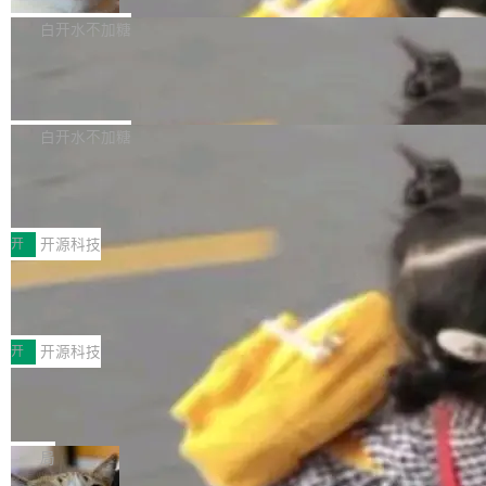
貌。数据显示，微软和 Meta 主要依托充沛的经
代码、验证结果的 AI 终端工具。 据介绍，Muse
构建流程可以分为四个环节：建图 → 控制难度
白开水不加糖
营现金流来覆盖资本开支，其资本支出覆盖率分
Code 是 Meta 的编程 agent 产品。它和市场上
→ 质量把关 → 数据概览。
别达到155% 和106%;而SpaceXAI的经营现金
已有的终端编程 agent 在设计理念上有几个明显
腾讯开源 UCL-MPComm 通信库
流仅能覆盖资本开支的12...
的差异点。 异步后台 agent：Muse Code 有一
腾讯网平团队宣布开源了 UCL-MPComm 通信
个主 agent 循环，外加一组后台 agent。这些后
库，并将作为transport接入Mooncake TENT。
白开水不加糖
台 agent...
该通信库针对AI Memory池化场景的数据传输需
CoStrict入选工信部2025人工智能应用
求进行了深度优化，能够实现数据中心内大规模
典型案例
计算节点间多种内存类型的高性能通信。 UCL-
近日，工信部科技司公示《2025人工智能应用典
MPComm将作为一种传输引擎接入Mooncake T
型案例入选名单》，深信服“面向企业研发场景的
开
开源科技
ENT，实现零拷贝传输性能提升30%、非零拷贝
开源 AI 编程平台 CoStrict 应用”凭借卓越的技术
传输性能最高提升5倍。UCL-MPComm底层基
深信服AI算力网关入选工信部人工智能
创新与落地成效成功入选。 全链路私有化部署，
应用典型案例！
于自研UCL-Engine通信引擎，后续腾讯网平将
助力企业AI研发安全落地 当前，越来越多企业已
前不久，工业和信息化部正式发布《2025年人工
持续开源更多基于UCL-Engine的高性能通信组
经开始引入 AI Coding 工具，通过调用公有云模
智能应用典型案例名单》，集中展示人工智能在
开
开源科技
件。 腾讯网平团队在UCL-MPComm中实现了一
型或企业内部部署模型提升研发效率。但随着 AI
各领域的应用成果，覆盖技术底座、行业赋能、
个独立于业务线程的全局通信引擎（Engine），
Jeff Dean 离开 Google：一个时代的结
Coding 从个人辅助工具逐步走向团队级、组织
产品应用、支撑保障、专题等五大方向。深信服
并实...
束，一个实验室的开始
级应用，企业在规模化落地过程中，对安全性、
AI算力网关（AI创新平台）成功入选！ 随着各行
Google 员工编号 20。MapReduce 作者之一。
可控性和代码质量提出了更高要求。 首先是数据
各业的Agent走向规模化建设，算力构成形态逐
Bigtable 作者之一。TensorFlow 的作者之一。
局
安全与合规要求。对于大多数普通研发场景，公
渐丰富，用户关注的重点也在发生变化：不只是
Gemini 的架构师。Google 首席科学家。 Jeff D