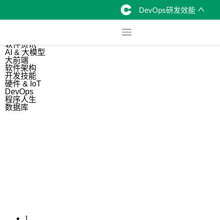
DevOps研发效能
综合
开源资讯
软件资讯
AI & 大模型
大前端
软件架构
开发技能
硬件 & IoT
DevOps
程序人生
数据库
1