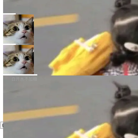
官方招聘信息中写过一条简洁有力的公式：Mod
Ubuntu 将核心系统包从 deb 转成了 s
单的模型规模升级，而是基于 SenseNova U1
nap
el + Harness = Agent。模型负责理解和推理，
的一次系统性迭代，不仅在同一架构中贯通视觉
Ubuntu 正在把又一个核心系统包从 deb 转为 s
Harness 负责把能力落到真实环境中——调用工
理解、推理、生成与编辑，还仅以 8B-MoT 的轻
nap。这次是 hwctl——一个用来检查 Ubuntu
局
具、读写文件、管理上下文、处理错误、完成闭
量大小，将能力推进到4K、更精细的真实质感、
硬件认证状态的命令行工具。 Canonical 工程师
环。崔添翼招人的标...
更复杂的视觉控制和可持续迭代编辑。 相比 U
Dario Amodei 担心新人来 Anthropic
Alan Griffiths 在邮件列表中说得很直白：「hwc
只为金钱，不为使命
1，U1.5-Lite-Preview 在以下方向上带来了显著
tl 是一个 Ubuntu 专有的包，它和它的依赖项都
顶级 AI 研究员在两家公司之间来回跳，中间只
提升： 原生支持4K图像生成； 更精细的局部纹
是 Ubuntu 专有的，不会用在其他发行版上。」
隔了几天。 Lilian Weng 上周刚宣布因健康原因
局
理、细节与真实世界质感； 更准确的中英文文字
所以 deb 版本的受众实际上为零。既然只有 Ub
离开 Thinking Machines Lab，说自己作为联合
生成与复杂版式组织； 更稳定的图...
untu 用户在用，那用 snap 打包就没什么可纠结
FFmpeg 9.0 发布
创始人的角色「太累了」。几天后，The Inform
的。 从 deb 到 snap 的迁移路径 hwctl 是 rust-
ation 就曝出她将重回 OpenAI，负责递归自我
FFmpeg 9.0 现已发布，包含多项改进。官方更
hwlib 硬件 API 库的一部分，命令行工具负责查
改进方向的研究。她是 Thinking Machines 过
新日志列出的 9.0 版本主要更新内容如下： 扩
白开水不加糖
询 Ubuntu 的硬件认证数据库。...
去一年内第四个离开的联合创始人。 这家由前
展 AMF 色彩转换器 (vf_vpp_amf) 的 HDR 功能
OpenAI CTO Mira Murati 创立的公司，连创始
MP4 muxer 中支持 LCEVC 音轨复用 Playdate
团队都留不住。 但 Thinking Machines 不是唯
视频编码器和多路复用器 添加 v360_vulkan filt
一在人才争夺战中失血的公司。六月，Google
er HE-AAC 960 解码 (DAB+) transpose_cuda
连失两员大将：Noam Shazeer 去了 Op...
filter 添加 AMF Frame Rate Converter (vf_frc
_amf) filter SMPTE 2094-50 元数据支持和直
通 ProRes RAW VideoToolbox 硬件加速器 AP
V ...