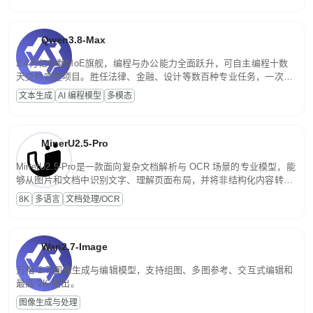
Qwen3.8-Max
2.4万亿参数MoE旗舰，编程与办公能力全面跃升，可自主编程十数
天交付完整项目。胜任法律、金融、设计等数百种专业任务，一次对
话端到端交付生产级成果。原生视觉理解贯穿规划、执行与验证全流
文本生成
AI 编程模型
多模态
程，支持超长文档与长视频的深度语义解析。长程任务中自主规划与
闭环迭代，持续进化。
MinerU2.5-Pro
MinerU2.5-Pro是一款面向复杂文档解析与 OCR 场景的专业模型，能
够从图片和文档中识别文字、理解页面布局，并将非结构化内容转换
为便于存储、检索和二次处理的结构化结果。
8K
多语言
文档处理/OCR
Wan2.7-Image
万相 2.7 图像生成与编辑模型，支持组图、多图参考、交互式编辑和
最高 2K 输出。
图像生成与处理