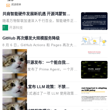
阅读榜单
共商智能硬件发展新机遇 开源鸿蒙智能
硬件开发者日杭州站即将举行
随着万物智联加速深入千行百业，智能硬件正从
单点设备迈向智能化、网联化、协同化发展。作
开
开源科技
为面向全场景、跨终端的分布式操作系统，开源
GitHub 再次爆发大规模服务降级
鸿蒙通过统一技术底座和分布式能力，为不同类
型智能设备的开发、连接与互联提供关键支撑，
8 月 6 日，GitHub Actions 和 Pages 再次大规
也为产业链企业探索产品创新与商业增长打开新
模服务降级，Actions 完全不可用超过 5 小时，
局
的空间。 8月14日，开源鸿蒙智能硬件开发者日
webhook 停发，连自托管 runner 也因调度层故
（OHDD：OpenHarmony Hardware Develope
Prime Agent 开源发布：一个能自我改
障无法工作。Pages、Copilot code review、C
进的编程 Agent，ARC-AGI 3 超越人类
r Day）将在杭州启航。活动面向智能硬件产业
opilot coding agent 全部受影响。从检测到完全
Prime Intellect 发布了 Prime Agent，一个开源
专家基线
链企业和开发者，邀请行业专家与资深技术顾
恢复，大约 12 小时。 这是 2026 年 8 月的第六
的编程 Agent Harness，核心设计围绕两个抽
局
问，围绕开源鸿蒙技术能力、设备适配、芯片适
起事故，其中四起与 AI/Copilot 服务相关。 Git
象：Recursive Language Model（RLM）和 C
配、功耗与稳定性调优、兼容性测评及统一互联
Hub 员工 kdaigle 在 HN 讨论中贴出了一组数
Rust 项目团队宣布 LLM 政策：不禁
ontinual Harness。在 ARC-AGI 3 基准测试
等内容展开系统讲解和实战交流，帮助企业进一
止，但你要承认哪些代码不是你写的
据：2025 年全年 10 亿次 commit。现在，每周
上，Prime Agent + Opus 5 的组合达到了 95.
Rust 语言项目正式通过了一项 LLM 使用政策，
步了解开源鸿蒙在智能...
2.75 亿次，全年预计 140 亿次。GitHub...
5% RHAE Best@1，超过了 ARC 报告的人类专
覆盖 rust-lang/rust 单一仓库的代码贡献。这不
局
家基线 95.4%。 不是又一个 coding agent 包装
是项目级别的官方立场，目前由五个团队采纳，