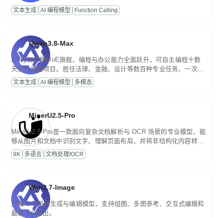
高并发、轻量化任务，适合日常对话、内容创作、基础 RAG、批量
文本生成
AI 编程模型
Function Calling
文案处理等普惠刚需场景。
Qwen3.8-Max
2.4万亿参数MoE旗舰，编程与办公能力全面跃升，可自主编程十数
天交付完整项目。胜任法律、金融、设计等数百种专业任务，一次对
话端到端交付生产级成果。原生视觉理解贯穿规划、执行与验证全流
文本生成
AI 编程模型
多模态
程，支持超长文档与长视频的深度语义解析。长程任务中自主规划与
闭环迭代，持续进化。
MinerU2.5-Pro
MinerU2.5-Pro是一款面向复杂文档解析与 OCR 场景的专业模型，能
够从图片和文档中识别文字、理解页面布局，并将非结构化内容转换
为便于存储、检索和二次处理的结构化结果。
8K
多语言
文档处理/OCR
Wan2.7-Image
万相 2.7 图像生成与编辑模型，支持组图、多图参考、交互式编辑和
最高 2K 输出。