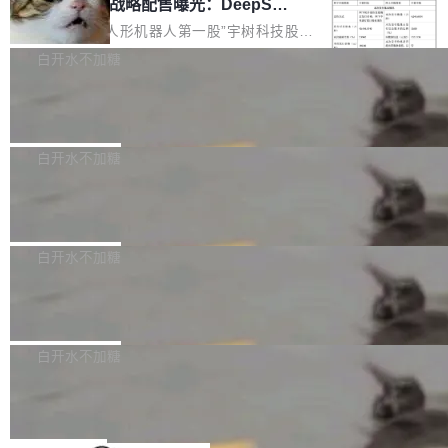
器 Prime Agent 的架构和市面上大多数 coding
宇树科技 IPO 战略配售曝光：DeepSe
但它可能是主流开源项目中关于 AI 辅助贡献最
ek 获配 93.3 万股，锁定 36 个月
agent 有本质区别。大多数 agent harness 的设
细致的一份规则。 政策的核心只有一句话：LLM
8月6日晚间，“人形机器人第一股”宇树科技股份
计是基于早期模型的能力—...
可以用来分析、提炼、审阅、建议，但不能用来
有限公司披露IPO发行价格及战略配售结果，杭
白开水不加糖
创作。 具体来说，LLM 生成的代码可以提交，
州深度求索人工智能基础技术研究有限公司（De
但必须满足五个条件：预先安排、非关键、高质
Docker 29.7.2 发布
epSeek）获配93.3399万股，按150.8元/股发行
量、充分测试、充分审查，并且必须披露。LLM
价格计算，认购金额约1.41亿元，股份锁定期为
Docker 29.7.2 现已发布，具体更新内容如下：
不得生成涉及安全性的关键变更，除非作者本身
36个月。 公告显示，本次宇树科技战略配售对
Bug fixes and enhancements 修复多次传递同
白开水不加糖
就是领域专家。即使如此，政策也"强烈不建
象主要包括长期投资机构、与公司业务具有战略
一环境变量时，docker service create和docker
议"这么做。 对于不披露的情况，审核者可以直
合作关系或长期合作愿景的大型企业、科创板保
Apache Fluss 毕业成为顶级项目
service update会发生 panic 的问题。docker/cl
接关闭 PR，无需解释。 政策作者 Jynn Ne...
荐人跟投子公司，以及公司高级管理人员和核心
i#7145 修复了 Docker Engine 29.7.0 中引入的
今年 7 月，Apache Fluss 的毕业提案在 Apach
员工参与设立的专项资产管理计划。其中，Dee
一个回归问题，该问题导致拉取镜像时会拒绝包
e 孵化器项目管理委员会（IPMC）投票中获得
白开水不加糖
pSeek作为与宇树科技具备战略合作关系的企
含绝对 hardlink 目标的镜像（此类镜像由某些镜
全票通过，随后获 Apache 软件基金会董事会批
业，获配股份数量占本次发行数量的2.31%。 除
像构建工具生成）。moby/moby#53305 修复了
马斯克 AI 百科项目 Grokipedia 被曝数
准。今天，Apache 软件基金会正式宣布 Apach
DeepSeek外，腾讯旗下上海启善投资有限公司
月未更新
Docker Engine 29.7.0 中引入的一个回归问
e Fluss 孵化毕业，成为 Apache 顶级项目（TL
埃隆·马斯克推出的AI百科项目 Grokipedia 被曝
获配9...
题，该问题可能导致在旧版 Linux 内核...
P）！这一里程碑不仅标志着 Fluss 迈入新的发
长期停止内容更新，未能实现其作为“AI版维基百
白开水不加糖
展阶段，也将进一步推动流式存储、实时湖仓与
科”替代品的目标。 据 Lawfare 最新调查，自今
Solon I18n：三种解析器，零样板代码
AI 数据基础加速融合，为实时数据基础设施的发
年4月以来，Grokipedia 页面更新功能基本停
展开启新的篇章。
滞，过去三个月内没有任何条目完成更新，用户
如果你在 Spring Boot 里做过国际化，流程大概