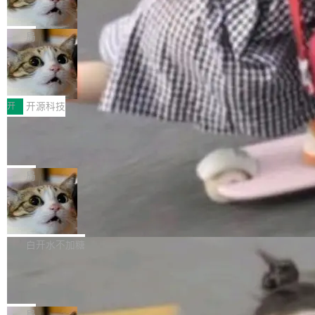
向生产，二是如何让测试团队跟得上AI应用...
布式 Durable Objects
色方案、深色方案——会产生大量无意义的组
r 上把事情说清楚了： 今天我们发布了 Cloudfla
Ryan Dahl 领导的 Deno 团队推出了最新开源项
合。方案缺了、配置冲突了、全 null 了。要知道
re OS，一个带连接器的聊天机器人，跟其他所
目 Celld，一个能在自己机器上运行 Cloudflare
局
哪些组合有效，作者说，你得靠"文档、校验、或
有科技公司做的一样。只不过，实际上它不一
Workers 和 Durable Objects 的守护进程。 设
者部落知识"。 换个写法。Rust 的 enum，两个
样。这是 Sandstorm.io 的重制版，我十年前的
鲁大师7月新机性能/流畅/AI榜：vivo夺
计思路很直接：每个对象是一个独立的 SQLite
变体：Switchable...
性能、流畅双第一，三星Galaxy Z系列
那个创业公司。不同的是，这次它构建在 Cloudf
数据库，按名称寻址，复制到你自己的 S3 兼容
2026年7月的手机市场，由于存储等硬件成本暴
新折叠缺席
lare Workers 上——我花了九年时间搭建的平台
存储库里。节点之间只通过这个存储库协调——
增，手机厂商的日子也不好过啊，新机速度明显
开
开源科技
——并且深度集成了 AI。这基本上是我十年秘密
没有控制平面，没有共识协议。每个对象自带一
放缓，因此硝烟味淡了许多。新机参数规格除开
计划的顶峰。 十年前，Ken...
个小型数据库，应用天然按分片构建，单个数据
Zed 推出 DeltaDB，一个记录 commit
高价的三星折叠（三星Galaxy Z Fold8 Ultra / Z
之间所有操作的版本控制系统
库的竞争和爆炸半径问题在设计层面就被消除
Fold8 / Z Flip8）外，其余要么是中低端机器，
Zed 编辑器团队发布了新项目——DeltaDB，一
了。 闲置的 cell 会休眠到几乎不占资源。当 cel
例如iQOO Z11i、REDMI Note 17、REDMI No
个在 git commit 之间记录每一次编辑操作的版
局
l 迁移或唤醒时，新宿主从 S3 恢复 SQLite 数据
te 17 Pro、OPPO K15，要么是vivo X300 E这
本控制系统。目前处于 Early Access 阶段。 De
库继续执行。存储库是持久化的唯一真相...
SpaceXAI 单季资本开支达 183 亿美元
样的次旗舰。 Galaxy Z Fold8 Ultra / Z Fold8 /
ltaDB 的核心思路直接写在 landing page 最显
Z Flip8三款折叠屏新机均在7月22日发布，且全
眼的位置：「Software is made between com
根据风险投资人Tomer Tunguz 博客（VC 分
部搭载骁龙8 Elite Gen5 for Galaxy，它们本该
mits」——软件是在 commit 之间写出来的。git
析）披露的最新分析与第二季度业绩报告，Spac
白开水不加糖
是7月性...
只记录了你提交的最终状态，但真正的工作过程
eXAI在上个季度的总资本支出飙升至183.7亿美
Meta 发布终端编程 Agent“Muse Cod
——打字、删改、试错、agent 对话——都在 co
元。其中，绝大部分资金被直接用于 AI 领域，
e” 和 Muse Spark 1.2 模型
mmit 之间的空隙里丢失了。 DeltaDB 要做的就
金额高达158.3亿美元，这一单项投入已经逼近
Meta 今天发布了两款 AI 产品：Muse Code，
是把这段空隙补上。 回退到任何一次编辑：Delt
微软同期总资本开支的四成。 与亚马逊、Alpha
一个在终端里运行的编程 agent；Muse Spark
局