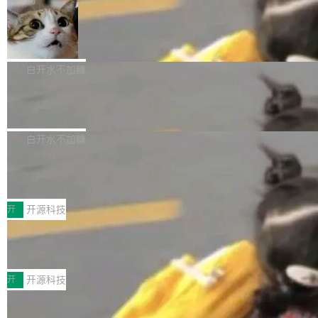
aDB 捕获 commit 之间的每一次操作，...
bet、微软以及 Meta 等传统科技巨头相比，Spa
1.2，驱动这个 agent 的新模型。一句话概括：
ceXAI的资金消耗速度尤为引人瞩目。然而，支
美团开源 LoHoSearch，用知识图谱校
你可以用 curl -fsSL https://dev.meta.ai/install.
准 AI 能力认知
撑庞大支出的资金来源却呈现出截然不同的面
sh | bash 安装一个能在大项目里自动规划、写
机器出题的前提，是让机器拥有全局视野。整个
貌。数据显示，微软和 Meta 主要依托充沛的经
代码、验证结果的 AI 终端工具。 据介绍，Muse
构建流程可以分为四个环节：建图 → 控制难度
白开水不加糖
营现金流来覆盖资本开支，其资本支出覆盖率分
Code 是 Meta 的编程 agent 产品。它和市场上
→ 质量把关 → 数据概览。
别达到155% 和106%;而SpaceXAI的经营现金
已有的终端编程 agent 在设计理念上有几个明显
腾讯开源 UCL-MPComm 通信库
流仅能覆盖资本开支的12...
的差异点。 异步后台 agent：Muse Code 有一
腾讯网平团队宣布开源了 UCL-MPComm 通信
个主 agent 循环，外加一组后台 agent。这些后
库，并将作为transport接入Mooncake TENT。
白开水不加糖
台 agent...
该通信库针对AI Memory池化场景的数据传输需
CoStrict入选工信部2025人工智能应用
求进行了深度优化，能够实现数据中心内大规模
典型案例
计算节点间多种内存类型的高性能通信。 UCL-
近日，工信部科技司公示《2025人工智能应用典
MPComm将作为一种传输引擎接入Mooncake T
型案例入选名单》，深信服“面向企业研发场景的
开
开源科技
ENT，实现零拷贝传输性能提升30%、非零拷贝
开源 AI 编程平台 CoStrict 应用”凭借卓越的技术
传输性能最高提升5倍。UCL-MPComm底层基
深信服AI算力网关入选工信部人工智能
创新与落地成效成功入选。 全链路私有化部署，
应用典型案例！
于自研UCL-Engine通信引擎，后续腾讯网平将
助力企业AI研发安全落地 当前，越来越多企业已
前不久，工业和信息化部正式发布《2025年人工
持续开源更多基于UCL-Engine的高性能通信组
经开始引入 AI Coding 工具，通过调用公有云模
智能应用典型案例名单》，集中展示人工智能在
开
开源科技
件。 腾讯网平团队在UCL-MPComm中实现了一
型或企业内部部署模型提升研发效率。但随着 AI
各领域的应用成果，覆盖技术底座、行业赋能、
个独立于业务线程的全局通信引擎（Engine），
Coding 从个人辅助工具逐步走向团队级、组织
Jeff Dean 离开 Google：一个时代的结
产品应用、支撑保障、专题等五大方向。深信服