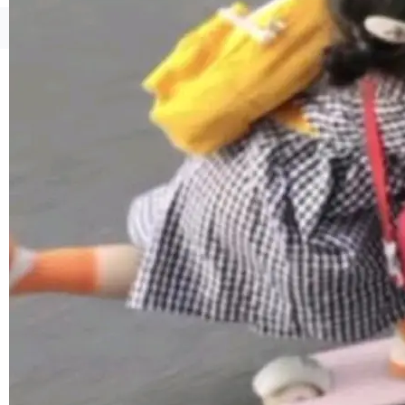
联 加...
经过人工复核，准确度令人满意。这一方法也为
社区爱好者提供了高效跟踪新版本的思路。
©OSCHINA(OSChina.NET)
京ICP备2025119063号