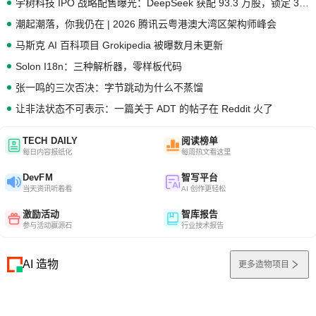
宇树科技 IPO 战略配售曝光：DeepSeek 获配 93.3 万股，锁定 36 个月
潮起潮落，你我仍在 | 2026 腾讯云粤港澳大湾区架构师峰会
马斯克 AI 百科项目 Grokipedia 被曝数月未更新
Solon I18n：三种解析器，零样板代码
张一鸣的三次否决：字节跳动为什么不蒸馏
让非法状态不可表示：一篇关于 ADT 的帖子在 Reddit 火了
TECH DAILY
阅读榜单
每日内容报纸化
每周热文看这里
DevFM
智写平台
当天资讯听着看
AI 创作更轻松
激励活动
智库报告
参与活动赢源石
行业技术报告
AI 造物
更多造物项目