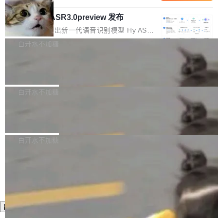
内涵与结构关联，导致开发者使用代码智能体在
移到B集群，王某都回复了"收到"。 他没有迁移
的 Kimi K 系列和智谱的 GLM 都是长上下文、M
理解大规模代码仓时面临显著"代码仓理解"瓶
数据。2024年9月3日下午4点，他使用此前登录
腾讯混元 Hy ASR3.0preview 发布
oE 架构的大模型，好用到让人上瘾，但 GPU 显
颈。 代码仓深度理解服务（以下简称" CodeBas
的账号密码进入A集群，输入了一条被程序员圈
存永远不够用。 Cloudflare 的 Workers AI 团队
腾讯混元正式推出新一代语音识别模型 Hy ASR
e深度理解服务"）是华为云码道（CodeA...
称为"删库跑路"的命令——最高管理员权限、无
一直在跑这些模型的推理。他们在官方博客上发
3.0preview。基于最新一代大语言模型 Hy3 的
白开水不加糖
需确认、强制递归删除。17个小时后，运维人员
了一篇技术文章，详细拆解了三种让大模型在 G
语言理解能力，以及融合了高精度语音识别与深
发现异常并中止进程时，89TB数据已经没了。
PU 上跑得更省、更快的技术手段——KV cache
Pale Moon 34.3.2 发布，苍月浏览器
度语义理解能力，实现了语音识别能力的全面升
删掉的是AI游戏部门的全部开发文件，包括公司
量化、模型权重压缩、以及共享 KV cache 的完
级。 根据介绍，Hy ASR3.0preview 目标在于：
Pale Moon 34.3.2 现已发布，这是一个安全更
自研的多个文生3D和...
整性保护。效果是：吞吐量提升 41%，每 token
让语音识别不再只是听清，而是真正听懂。通过
新和少量网页兼容性修复版本。 Changes/fixe
白开水不加糖
成本降低 30%，精度不变。 FP8 省的不仅是显
先理解你的语境和意图，再把准确的文字直接给
s： 实现了URL.Parse()便捷功能 对浏览器内部
存 KV cache 是推理时最吃显...
到你。从“逐字转写、单点优化”演进为“理解语
PostgreSQL 18/19 新特性深度解读
函数添加了多项边界检查，以避免潜在的越界访
境、兼容场景、一键直出”。 Hy ASR 3.0 previe
问、下溢和溢出。（DiD） 修复了加载和解析内
演讲者分享了一个有趣的实践：面对 PG 18 已
w 不要求标准普通话，方言识别覆盖粤语、吴语
容提供的字体时出现的几个问题 为避免音频加
发布的 Release Notes，他利用 AI 工具（如 Co
白开水不加糖
等 10 大方言片区和 20 余个二级小片区。在开
载、处理和播放过程中可能出现的一系列错误，
pilot）对数千条 commit 日志进行自动分析，先
源评测集中，Hy ASR 3.0 preview 在多语种的
对音频采样频率设定了下限 采样率低于 8kHz
让模型总结出三十余条潜在特性，再逐条要求生
WER（...
（通常被认为是 "telephone"/"walkie-talkie" 音
成详细解释和代码校验，最终筛选出对用户体感
质的最低采样率）的音频格式将被拒绝 修复了 C
最强的若干项。对于尚未正式发版的 PG 19，则
SS 圆角虚线样式中可能存在的问题 如果表单中
通过拉取过去一年内（从 PG 18 Beta1 时间点
的图像元素不在同一个子树中，则它们将不再关
至今）的所有 commit，同样交由 AI 分析提炼。