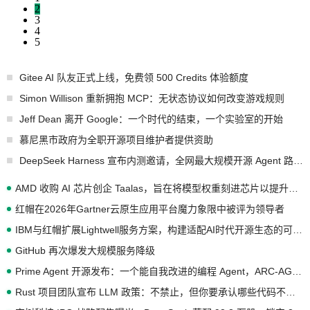
2
3
4
5
Gitee AI 队友正式上线，免费领 500 Credits 体验额度
Simon Willison 重新拥抱 MCP：无状态协议如何改变游戏规则
Jeff Dean 离开 Google：一个时代的结束，一个实验室的开始
慕尼黑市政府为全职开源项目维护者提供资助
DeepSeek Harness 宣布内测邀请，全网最大规模开源 Agent 路演现场诞生
AMD 收购 AI 芯片创企 Taalas，旨在将模型权重刻进芯片以提升推理性能
红帽在2026年Gartner云原生应用平台魔力象限中被评为领导者
IBM与红帽扩展Lightwell服务方案，构建适配AI时代开源生态的可信基础设施
GitHub 再次爆发大规模服务降级
Prime Agent 开源发布：一个能自我改进的编程 Agent，ARC-AGI 3 超越人类专家基线
Rust 项目团队宣布 LLM 政策：不禁止，但你要承认哪些代码不是你写的