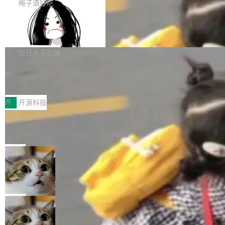
提交的编辑请求也长期处于待处理状态。 Groki
是这样的：配 MessageSource 的 Bean、写 R
梅子酒好吃
pedia 于去年底上线，定位为由人工智能生成内
eloadableResourceBundleMessageSource、
Apache Doris 4.1 全面增强 Iceberg：
容的百科平台，被马斯克视为传统众包百科网站
声明 LocaleResolver、注册 LocaleChangeInt
支持 UPDATE、MERGE INTO 与 Iceb
维基百科的替代方案。Lawfare 调查发现，无论
erceptor…五六步之后才能看到第一行翻译文
Apache Doris 4.1 要补齐的，正是缺失的那一
erg V3
热门页面还是低关注度页面，均未出现近期更
本。 Solon 换了个方式。整个 i18n 模块围绕三
半。在已有查询能力的基础上，Doris 进一步支
白开水不加糖
新，相关问题并非局限于特定领域，而是在不同
个解析器、一个注解、一个工具类展开——没有
持了 UPDATE、DELETE、MERGE INTO 等数
主题和访问量页面中普遍存在。 调查人员最初认
XML、没有拦截器注册、没有样板配置。 资源
Testin XAgent：CIO智能测试落地指南
据修改操作、完整的表结构管理与分区演进，以
为，Grokipedia可能只是限...
文件的约定 把文件放到 resources/i18n/ 下： r
及 rewrite_data_files、expire_snapshots 等日
7月30日，TiD2026质量竞争力大会在北京中关
esources/i18n/messages.properties ...
常维护操作，并完整支持 Iceberg V3 格式。
村国家自主创新示范区会议中心开幕。本届大会
开
开源科技
由中关村智联软件服务业质量创新联盟主办，以
让非法状态不可表示：一篇关于 ADT
“智构可信·质创未来——AI原生时代的质量新范
的帖子在 Reddit 火了
式”为主题，直面AI从实验室走向规模化产业落地
有一种东西，一旦用过就回不去了。Alex Fedos
的核心质量命题。会上，《2026智能研发生产力
eev 管它叫"软件设计的基石"。 他说的东西不新
局
工具选型手册》发布，Testin云测的Testin XAge
鲜——代数数据类型（ADT），尤其是和类型
nt智能测试系统入选AI测试领域代表产品。对CI
Cloudflare 开源内部企业 AI 平台 Clou
（sum type）。但他说清楚了一件事：这不是类
dflare OS
O而言，这提示了一个转变：AI测试正在从效率
型系统的学术体操，是日常编码的思维方式。 文
Cloudflare 发布了一个开源项目 Cloudflare O
工具升级为企业的质量基础设施。 CIO面对的新
章从一个简单的例子切入。一个网站的深色主题
S。如果你只看官方博客，你会觉得这是又一
局
现实 过去两年，CIO们的焦虑清单上多了两项：
设置，如果用布尔值 + 可空字段来表示——bool
个"AI 知识库 + 聊天机器人"——每个大厂都在
一是如何让大模型和智能体应用安全地从PoC走
ean 表示是否可切换，nullable 的默认模式、浅
Deno 团队开源 Celld，可自托管的分
做，没什么新鲜的。 但 Kenton Varda 在 Twitte