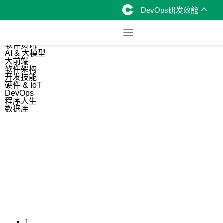
DevOps研发效能
综合
开源资讯
软件资讯
AI & 大模型
大前端
软件架构
开发技能
硬件 & IoT
DevOps
程序人生
数据库
1