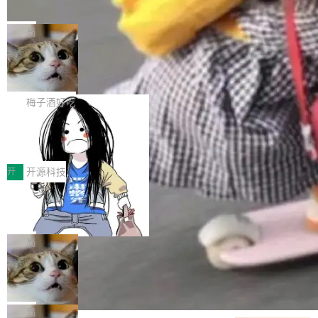
并实...
束，一个实验室的开始
级应用，企业在规模化落地过程中，对安全性、
AI算力网关（AI创新平台）成功入选！ 随着各行
Google 员工编号 20。MapReduce 作者之一。
可控性和代码质量提出了更高要求。 首先是数据
各业的Agent走向规模化建设，算力构成形态逐
Bigtable 作者之一。TensorFlow 的作者之一。
局
安全与合规要求。对于大多数普通研发场景，公
渐丰富，用户关注的重点也在发生变化：不只是
Gemini 的架构师。Google 首席科学家。 Jeff D
有云模型能够满足快速试用和效率提升的需求。
让AI用起来，还要进一步看清混合算力时代下，
🔥 SolonCode v2026.8.4 发布：界面
ean 在 Google 工作了 27 年后，宣布离职。 他
但对于金融、能源、医疗等对数据安全要求较...
字体可调、22 种语言、记忆搜索增强
Token花在哪里、算力是否被充分利用，以及持
不是一个人走。一同离开的还有 Sanjay Ghema
打开终端就能上岗的全中文编码智能体，这一轮
续增长的AI成本该如何优化。 深信服AI算力网关
wat（Google 员工编号 23，Jeff Dean 二十多
把「看得清、用母语、记得住」三件事一次补
梅子酒好吃
正是围绕这些实际问题，从Token治理和成本治
年的编程搭档，MapReduce 和 Bigtable 的共同
齐。 SolonCode 是什么 SolonCode 是杭州无
理两个方面，让用户的每一份算力都看得清、管
让“代码语义理解”深度释放AI Coding
作者）、Quoc Le（Google 大脑核心成员，Se
耳科技研发的企业级终端编码智能体——一位全
得住、用得稳、省得下、更安全！ 一、从现在开
价值潜能：华为云码道（CodeArts）
q2Seq 和 DocAI 的共同发明人）以及 Oriol Vin
中文驱动的数字员工，自主理解需求、规划步
一、代码仓深度理解技术的作用与价值 在软件工
始，Token使用一目...
代码仓技术解析
yals（Gemini 联合负责人，AlphaSta...
骤、编写代码。不挑模型、不挑平台，curl 一行
程实践中，代码仓是企业核心知识资产的主要载
开
开源科技
装完即用。 开源地址：Gitee · GitCode · GitHu
体。企业级代码仓库通常包含数十万乃至数百万
一条“删库”命令跑 17 小时，算法工程
b 安装 支持 Java 8+（8~26）、macOS / Linu
个文件，其规模远超单次模型调用可承载的上下
师删光 89TB 数据只为干私活
x / Windows / Harmony PC。 # macOS / Linu
文窗口。随着项目规模的持续扩张与代码历史的
最高人民检察院8月4日公布了一起案件：北京一
x / Harmony PC curl -fsSL https://solon.noea
不断累积，代码仓中的模块关系、接口契约、业
名90后算法工程师王某，为了给自己接的私活腾
局
r.org/solon...
务逻辑等关键信息往往分散于数十乃至数百个文
服务器空间，删光了公司AI游戏部门的全部核心
件之中，形成高度复杂的知识关联网络。传统的
Cloudflare 分享推理优化实践：KV ca
数据。 王某2024年1月入职东城区某科技公司AI
che 量化 + 权重压缩，吞吐量提升 4
代码检索手段（如关键词匹配、目录遍历）仅能
短剧部门，有互联网大厂背景。在公司内部架构
Kimi 和 GLM 是当前最强的大模型系列之一，但
1%，成本降 30%
在语法层面完成文本定位，难以触及代码的语义
调整期间，部门三次通知全员将数据从A集群迁
它们有一个共同的问题：太吃显存了。月之暗面
局