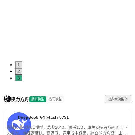
1
2
3
模力方舟
最新模型
热门模型
更多大模型
DeepSeek-V4-Flash-0731
高效轻量化MoE模型，总参284B，激活13B，原生支持百万超长上下
文能力。推理速度快、延迟低、调用成本低廉，综合能力均衡，主打