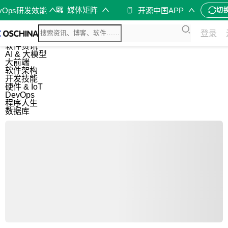
媒体矩阵
evOps研发效能
开源中国APP
切
综合
登录
开源资讯
软件资讯
AI & 大模型
大前端
软件架构
开发技能
硬件 & IoT
DevOps
程序人生
数据库