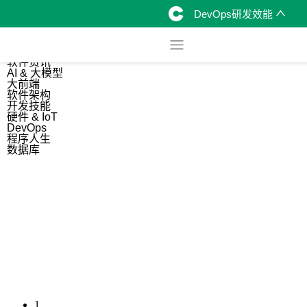
DevOps研发效能
综合
开源资讯
软件资讯
AI & 大模型
大前端
软件架构
开发技能
硬件 & IoT
DevOps
程序人生
数据库
1