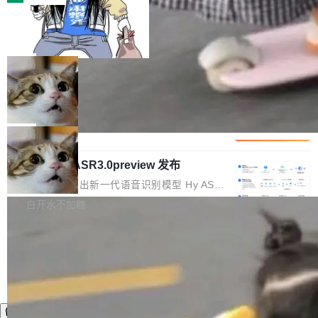
装完即用。 开源地址：Gitee · GitCode · GitHu
体。企业级代码仓库通常包含数十万乃至数百万
b 安装 支持 Java 8+（8~26）、macOS / Linu
一条“删库”命令跑 17 小时，算法工程
个文件，其规模远超单次模型调用可承载的上下
师删光 89TB 数据只为干私活
x / Windows / Harmony PC。 # macOS / Linu
文窗口。随着项目规模的持续扩张与代码历史的
最高人民检察院8月4日公布了一起案件：北京一
x / Harmony PC curl -fsSL https://solon.noea
不断累积，代码仓中的模块关系、接口契约、业
名90后算法工程师王某，为了给自己接的私活腾
局
r.org/solon...
务逻辑等关键信息往往分散于数十乃至数百个文
服务器空间，删光了公司AI游戏部门的全部核心
件之中，形成高度复杂的知识关联网络。传统的
Cloudflare 分享推理优化实践：KV ca
数据。 王某2024年1月入职东城区某科技公司AI
che 量化 + 权重压缩，吞吐量提升 4
代码检索手段（如关键词匹配、目录遍历）仅能
短剧部门，有互联网大厂背景。在公司内部架构
Kimi 和 GLM 是当前最强的大模型系列之一，但
1%，成本降 30%
在语法层面完成文本定位，难以触及代码的语义
调整期间，部门三次通知全员将数据从A集群迁
它们有一个共同的问题：太吃显存了。月之暗面
局
内涵与结构关联，导致开发者使用代码智能体在
移到B集群，王某都回复了"收到"。 他没有迁移
的 Kimi K 系列和智谱的 GLM 都是长上下文、M
理解大规模代码仓时面临显著"代码仓理解"瓶
数据。2024年9月3日下午4点，他使用此前登录
腾讯混元 Hy ASR3.0preview 发布
oE 架构的大模型，好用到让人上瘾，但 GPU 显
颈。 代码仓深度理解服务（以下简称" CodeBas
的账号密码进入A集群，输入了一条被程序员圈
存永远不够用。 Cloudflare 的 Workers AI 团队
腾讯混元正式推出新一代语音识别模型 Hy ASR
e深度理解服务"）是华为云码道（CodeA...
称为"删库跑路"的命令——最高管理员权限、无
一直在跑这些模型的推理。他们在官方博客上发
3.0preview。基于最新一代大语言模型 Hy3 的
白开水不加糖
需确认、强制递归删除。17个小时后，运维人员
了一篇技术文章，详细拆解了三种让大模型在 G
语言理解能力，以及融合了高精度语音识别与深
发现异常并中止进程时，89TB数据已经没了。
PU 上跑得更省、更快的技术手段——KV cache
度语义理解能力，实现了语音识别能力的全面升
删掉的是AI游戏部门的全部开发文件，包括公司
量化、模型权重压缩、以及共享 KV cache 的完
级。 根据介绍，Hy ASR3.0preview 目标在于：
自研的多个文生3D和...
整性保护。效果是：吞吐量提升 41%，每 token
让语音识别不再只是听清，而是真正听懂。通过
成本降低 30%，精度不变。 FP8 省的不仅是显
先理解你的语境和意图，再把准确的文字直接给
存 KV cache 是推理时最吃显...
到你。从“逐字转写、单点优化”演进为“理解语