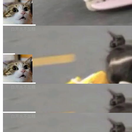
l 迁移或唤醒时，新宿主从 S3 恢复 SQLite 数据
te 17 Pro、OPPO K15，要么是vivo X300 E这
本控制系统。目前处于 Early Access 阶段。 De
库继续执行。存储库是持久化的唯一真相...
样的次旗舰。 Galaxy Z Fold8 Ultra / Z Fold8 /
SpaceXAI 单季资本开支达 183 亿美元
ltaDB 的核心思路直接写在 landing page 最显
Z Flip8三款折叠屏新机均在7月22日发布，且全
眼的位置：「Software is made between com
根据风险投资人Tomer Tunguz 博客（VC 分
部搭载骁龙8 Elite Gen5 for Galaxy，它们本该
mits」——软件是在 commit 之间写出来的。git
析）披露的最新分析与第二季度业绩报告，Spac
白开水不加糖
是7月性...
只记录了你提交的最终状态，但真正的工作过程
eXAI在上个季度的总资本支出飙升至183.7亿美
——打字、删改、试错、agent 对话——都在 co
Meta 发布终端编程 Agent“Muse Cod
元。其中，绝大部分资金被直接用于 AI 领域，
e” 和 Muse Spark 1.2 模型
mmit 之间的空隙里丢失了。 DeltaDB 要做的就
金额高达158.3亿美元，这一单项投入已经逼近
Meta 今天发布了两款 AI 产品：Muse Code，
是把这段空隙补上。 回退到任何一次编辑：Delt
微软同期总资本开支的四成。 与亚马逊、Alpha
一个在终端里运行的编程 agent；Muse Spark
局
aDB 捕获 commit 之间的每一次操作，...
bet、微软以及 Meta 等传统科技巨头相比，Spa
1.2，驱动这个 agent 的新模型。一句话概括：
ceXAI的资金消耗速度尤为引人瞩目。然而，支
美团开源 LoHoSearch，用知识图谱校
你可以用 curl -fsSL https://dev.meta.ai/install.
准 AI 能力认知
撑庞大支出的资金来源却呈现出截然不同的面
sh | bash 安装一个能在大项目里自动规划、写
机器出题的前提，是让机器拥有全局视野。整个
貌。数据显示，微软和 Meta 主要依托充沛的经
代码、验证结果的 AI 终端工具。 据介绍，Muse
构建流程可以分为四个环节：建图 → 控制难度
白开水不加糖
营现金流来覆盖资本开支，其资本支出覆盖率分
Code 是 Meta 的编程 agent 产品。它和市场上
→ 质量把关 → 数据概览。
别达到155% 和106%;而SpaceXAI的经营现金
已有的终端编程 agent 在设计理念上有几个明显
腾讯开源 UCL-MPComm 通信库
流仅能覆盖资本开支的12...
的差异点。 异步后台 agent：Muse Code 有一
腾讯网平团队宣布开源了 UCL-MPComm 通信
个主 agent 循环，外加一组后台 agent。这些后
库，并将作为transport接入Mooncake TENT。
白开水不加糖
台 agent...
该通信库针对AI Memory池化场景的数据传输需
CoStrict入选工信部2025人工智能应用
求进行了深度优化，能够实现数据中心内大规模