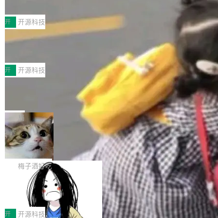
典型案例
计算节点间多种内存类型的高性能通信。 UCL-
近日，工信部科技司公示《2025人工智能应用典
MPComm将作为一种传输引擎接入Mooncake T
型案例入选名单》，深信服“面向企业研发场景的
开
开源科技
ENT，实现零拷贝传输性能提升30%、非零拷贝
开源 AI 编程平台 CoStrict 应用”凭借卓越的技术
传输性能最高提升5倍。UCL-MPComm底层基
深信服AI算力网关入选工信部人工智能
创新与落地成效成功入选。 全链路私有化部署，
应用典型案例！
于自研UCL-Engine通信引擎，后续腾讯网平将
助力企业AI研发安全落地 当前，越来越多企业已
前不久，工业和信息化部正式发布《2025年人工
持续开源更多基于UCL-Engine的高性能通信组
经开始引入 AI Coding 工具，通过调用公有云模
智能应用典型案例名单》，集中展示人工智能在
开
开源科技
件。 腾讯网平团队在UCL-MPComm中实现了一
型或企业内部部署模型提升研发效率。但随着 AI
各领域的应用成果，覆盖技术底座、行业赋能、
个独立于业务线程的全局通信引擎（Engine），
Jeff Dean 离开 Google：一个时代的结
Coding 从个人辅助工具逐步走向团队级、组织
产品应用、支撑保障、专题等五大方向。深信服
并实...
束，一个实验室的开始
级应用，企业在规模化落地过程中，对安全性、
AI算力网关（AI创新平台）成功入选！ 随着各行
Google 员工编号 20。MapReduce 作者之一。
可控性和代码质量提出了更高要求。 首先是数据
各业的Agent走向规模化建设，算力构成形态逐
Bigtable 作者之一。TensorFlow 的作者之一。
局
安全与合规要求。对于大多数普通研发场景，公
渐丰富，用户关注的重点也在发生变化：不只是
Gemini 的架构师。Google 首席科学家。 Jeff D
有云模型能够满足快速试用和效率提升的需求。
🔥 SolonCode v2026.8.4 发布：界面
让AI用起来，还要进一步看清混合算力时代下，
ean 在 Google 工作了 27 年后，宣布离职。 他
但对于金融、能源、医疗等对数据安全要求较...
字体可调、22 种语言、记忆搜索增强
Token花在哪里、算力是否被充分利用，以及持
不是一个人走。一同离开的还有 Sanjay Ghema
打开终端就能上岗的全中文编码智能体，这一轮
续增长的AI成本该如何优化。 深信服AI算力网关
wat（Google 员工编号 23，Jeff Dean 二十多
把「看得清、用母语、记得住」三件事一次补
梅子酒好吃
正是围绕这些实际问题，从Token治理和成本治
年的编程搭档，MapReduce 和 Bigtable 的共同
齐。 SolonCode 是什么 SolonCode 是杭州无
理两个方面，让用户的每一份算力都看得清、管
作者）、Quoc Le（Google 大脑核心成员，Se
让“代码语义理解”深度释放AI Coding
耳科技研发的企业级终端编码智能体——一位全
得住、用得稳、省得下、更安全！ 一、从现在开
价值潜能：华为云码道（CodeArts）
q2Seq 和 DocAI 的共同发明人）以及 Oriol Vin
中文驱动的数字员工，自主理解需求、规划步
一、代码仓深度理解技术的作用与价值 在软件工
始，Token使用一目...
代码仓技术解析
yals（Gemini 联合负责人，AlphaSta...
骤、编写代码。不挑模型、不挑平台，curl 一行
程实践中，代码仓是企业核心知识资产的主要载
开
开源科技