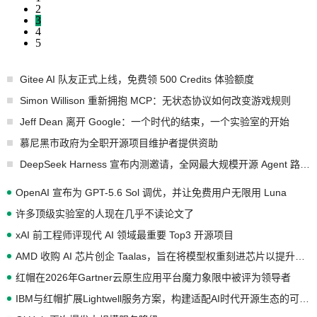
2
3
4
5
Gitee AI 队友正式上线，免费领 500 Credits 体验额度
Simon Willison 重新拥抱 MCP：无状态协议如何改变游戏规则
Jeff Dean 离开 Google：一个时代的结束，一个实验室的开始
慕尼黑市政府为全职开源项目维护者提供资助
DeepSeek Harness 宣布内测邀请，全网最大规模开源 Agent 路演现场诞生
OpenAI 宣布为 GPT-5.6 Sol 调优，并让免费用户无限用 Luna
许多顶级实验室的人现在几乎不读论文了
xAI 前工程师评现代 AI 领域最重要 Top3 开源项目
AMD 收购 AI 芯片创企 Taalas，旨在将模型权重刻进芯片以提升推理性能
红帽在2026年Gartner云原生应用平台魔力象限中被评为领导者
IBM与红帽扩展Lightwell服务方案，构建适配AI时代开源生态的可信基础设施