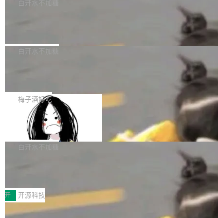
一个回归问题，该问题导致拉取镜像时会拒绝包
e 孵化器项目管理委员会（IPMC）投票中获得
白开水不加糖
pSeek作为与宇树科技具备战略合作关系的企
含绝对 hardlink 目标的镜像（此类镜像由某些镜
全票通过，随后获 Apache 软件基金会董事会批
业，获配股份数量占本次发行数量的2.31%。 除
马斯克 AI 百科项目 Grokipedia 被曝数
像构建工具生成）。moby/moby#53305 修复了
准。今天，Apache 软件基金会正式宣布 Apach
DeepSeek外，腾讯旗下上海启善投资有限公司
月未更新
Docker Engine 29.7.0 中引入的一个回归问
e Fluss 孵化毕业，成为 Apache 顶级项目（TL
埃隆·马斯克推出的AI百科项目 Grokipedia 被曝
获配9...
题，该问题可能导致在旧版 Linux 内核...
P）！这一里程碑不仅标志着 Fluss 迈入新的发
长期停止内容更新，未能实现其作为“AI版维基百
白开水不加糖
展阶段，也将进一步推动流式存储、实时湖仓与
科”替代品的目标。 据 Lawfare 最新调查，自今
AI 数据基础加速融合，为实时数据基础设施的发
Solon I18n：三种解析器，零样板代码
年4月以来，Grokipedia 页面更新功能基本停
展开启新的篇章。
滞，过去三个月内没有任何条目完成更新，用户
如果你在 Spring Boot 里做过国际化，流程大概
提交的编辑请求也长期处于待处理状态。 Groki
是这样的：配 MessageSource 的 Bean、写 R
梅子酒好吃
pedia 于去年底上线，定位为由人工智能生成内
eloadableResourceBundleMessageSource、
容的百科平台，被马斯克视为传统众包百科网站
Apache Doris 4.1 全面增强 Iceberg：
声明 LocaleResolver、注册 LocaleChangeInt
支持 UPDATE、MERGE INTO 与 Iceb
维基百科的替代方案。Lawfare 调查发现，无论
erceptor…五六步之后才能看到第一行翻译文
Apache Doris 4.1 要补齐的，正是缺失的那一
erg V3
热门页面还是低关注度页面，均未出现近期更
本。 Solon 换了个方式。整个 i18n 模块围绕三
半。在已有查询能力的基础上，Doris 进一步支
白开水不加糖
新，相关问题并非局限于特定领域，而是在不同
个解析器、一个注解、一个工具类展开——没有
持了 UPDATE、DELETE、MERGE INTO 等数
主题和访问量页面中普遍存在。 调查人员最初认
XML、没有拦截器注册、没有样板配置。 资源
Testin XAgent：CIO智能测试落地指南
据修改操作、完整的表结构管理与分区演进，以
为，Grokipedia可能只是限...
文件的约定 把文件放到 resources/i18n/ 下： r
及 rewrite_data_files、expire_snapshots 等日
7月30日，TiD2026质量竞争力大会在北京中关
esources/i18n/messages.properties ...
常维护操作，并完整支持 Iceberg V3 格式。
村国家自主创新示范区会议中心开幕。本届大会
开
开源科技
由中关村智联软件服务业质量创新联盟主办，以
让非法状态不可表示：一篇关于 ADT
“智构可信·质创未来——AI原生时代的质量新范