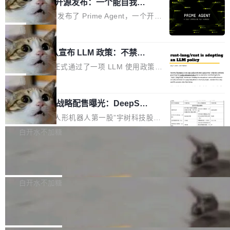
（OHDD：OpenHarmony Hardware Develope
Prime Agent 开源发布：一个能自我改
障无法工作。Pages、Copilot code review、C
进的编程 Agent，ARC-AGI 3 超越人类
r Day）将在杭州启航。活动面向智能硬件产业
opilot coding agent 全部受影响。从检测到完全
Prime Intellect 发布了 Prime Agent，一个开源
专家基线
链企业和开发者，邀请行业专家与资深技术顾
恢复，大约 12 小时。 这是 2026 年 8 月的第六
的编程 Agent Harness，核心设计围绕两个抽
局
问，围绕开源鸿蒙技术能力、设备适配、芯片适
起事故，其中四起与 AI/Copilot 服务相关。 Git
象：Recursive Language Model（RLM）和 C
配、功耗与稳定性调优、兼容性测评及统一互联
Hub 员工 kdaigle 在 HN 讨论中贴出了一组数
Rust 项目团队宣布 LLM 政策：不禁
ontinual Harness。在 ARC-AGI 3 基准测试
等内容展开系统讲解和实战交流，帮助企业进一
止，但你要承认哪些代码不是你写的
据：2025 年全年 10 亿次 commit。现在，每周
上，Prime Agent + Opus 5 的组合达到了 95.
Rust 语言项目正式通过了一项 LLM 使用政策，
步了解开源鸿蒙在智能...
2.75 亿次，全年预计 140 亿次。GitHub...
5% RHAE Best@1，超过了 ARC 报告的人类专
覆盖 rust-lang/rust 单一仓库的代码贡献。这不
局
家基线 95.4%。 不是又一个 coding agent 包装
是项目级别的官方立场，目前由五个团队采纳，
器 Prime Agent 的架构和市面上大多数 coding
宇树科技 IPO 战略配售曝光：DeepSe
但它可能是主流开源项目中关于 AI 辅助贡献最
ek 获配 93.3 万股，锁定 36 个月
agent 有本质区别。大多数 agent harness 的设
细致的一份规则。 政策的核心只有一句话：LLM
8月6日晚间，“人形机器人第一股”宇树科技股份
计是基于早期模型的能力—...
可以用来分析、提炼、审阅、建议，但不能用来
有限公司披露IPO发行价格及战略配售结果，杭
白开水不加糖
创作。 具体来说，LLM 生成的代码可以提交，
州深度求索人工智能基础技术研究有限公司（De
但必须满足五个条件：预先安排、非关键、高质
Docker 29.7.2 发布
epSeek）获配93.3399万股，按150.8元/股发行
量、充分测试、充分审查，并且必须披露。LLM
价格计算，认购金额约1.41亿元，股份锁定期为
Docker 29.7.2 现已发布，具体更新内容如下：
不得生成涉及安全性的关键变更，除非作者本身
36个月。 公告显示，本次宇树科技战略配售对
Bug fixes and enhancements 修复多次传递同
白开水不加糖
就是领域专家。即使如此，政策也"强烈不建
象主要包括长期投资机构、与公司业务具有战略
一环境变量时，docker service create和docker
议"这么做。 对于不披露的情况，审核者可以直
Apache Fluss 毕业成为顶级项目
合作关系或长期合作愿景的大型企业、科创板保
service update会发生 panic 的问题。docker/cl
接关闭 PR，无需解释。 政策作者 Jynn Ne...
荐人跟投子公司，以及公司高级管理人员和核心
i#7145 修复了 Docker Engine 29.7.0 中引入的
今年 7 月，Apache Fluss 的毕业提案在 Apach
员工参与设立的专项资产管理计划。其中，Dee