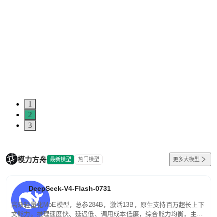
1
2
3
模力方舟
最新模型
热门模型
更多大模型
DeepSeek-V4-Flash-0731
高效轻量化MoE模型，总参284B，激活13B，原生支持百万超长上下
文能力。推理速度快、延迟低、调用成本低廉，综合能力均衡，主打