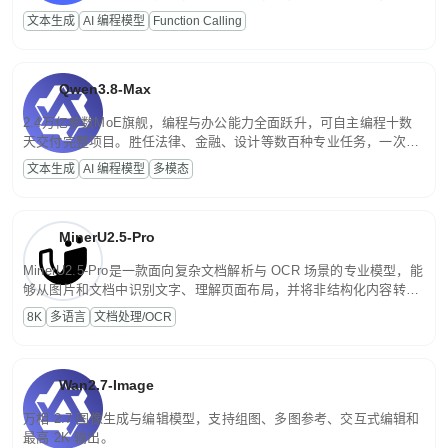
高并发、轻量化任务，适合日常对话、内容创作、基础 RAG、批量
文本生成
AI 编程模型
Function Calling
文案处理等普惠刚需场景。
Qwen3.8-Max
2.4万亿参数MoE旗舰，编程与办公能力全面跃升，可自主编程十数
天交付完整项目。胜任法律、金融、设计等数百种专业任务，一次对
话端到端交付生产级成果。原生视觉理解贯穿规划、执行与验证全流
文本生成
AI 编程模型
多模态
程，支持超长文档与长视频的深度语义解析。长程任务中自主规划与
闭环迭代，持续进化。
MinerU2.5-Pro
MinerU2.5-Pro是一款面向复杂文档解析与 OCR 场景的专业模型，能
够从图片和文档中识别文字、理解页面布局，并将非结构化内容转换
为便于存储、检索和二次处理的结构化结果。
8K
多语言
文档处理/OCR
Wan2.7-Image
万相 2.7 图像生成与编辑模型，支持组图、多图参考、交互式编辑和
最高 2K 输出。