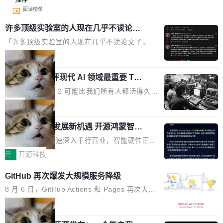
阅读榜单
许多顶级实验室的人现在几乎不读论文
了
「许多顶级实验室的人现在几乎不读论文了，而
且他们认为 ICLR/ICML/NeurIPS 充斥着大量过
局
度宣传和欺诈。」 OpenAI 研究员 Keller Jorda
xAI 前工程师评现代 AI 领域最重要 Top
n 这条推文引发了广泛讨论。他不是在说风凉
3 开源项目
话，他是说出了一个圈内人尽皆知但很少公开捅
Flash Attention 2 可能比我们所有人都活得久。
破的事实。 Jordan 随后补充了一句软化声明：
这句话不是来自某个技术博客，而是出自 Hieu
局
「我不认为这些会议上大部分论文都在过度宣传
Pham 的一条推文。Hieu Pham 是谁？他是 xAI
或造假。问题是，作为读者，如果你筛选出那些
共商智能硬件发展新机遇 开源鸿蒙智能
的早期工程师之一，在 Grok 训练基础设施团队
硬件开发者日杭州站即将举行
看起来最令人兴奋的论文，那它们大部分都是过
工作过。近日他在 X 上发了一条帖子，列出了他
随着万物智联加速深入千行百业，智能硬件正从
度宣传的。」 这才是真正的痛点。不是所有论文
认为现代 AI 领域最重要的三个开源项目。 第一
单点设备迈向智能化、网联化、协同化发展。作
开
开源科技
都有问题，是最吸引眼球的那批论文最有问题。
个名字毫无悬念：Flash Attention 2。 Hieu 的
为面向全场景、跨终端的分布式操作系统，开源
他引用的帖子来自 Mathew Shen，一位 ICLR 2
理由很具体。FA 系列不需要解释，但 FA2 是他
GitHub 再次爆发大规模服务降级
鸿蒙通过统一技术底座和分布式能力，为不同类
026 的读者：「看了篇 ...
认为最重要的一个——复杂度恰到好处，刚好能
型智能设备的开发、连接与互联提供关键支撑，
8 月 6 日，GitHub Actions 和 Pages 再次大规
驱动你去学 CuTe，但还没被那些"邪恶的" Hopp
也为产业链企业探索产品创新与商业增长打开新
模服务降级，Actions 完全不可用超过 5 小时，
局
er++ 优化所淹没，足够容易修改和适配。 更关
的空间。 8月14日，开源鸿蒙智能硬件开发者日
webhook 停发，连自托管 runner 也因调度层故
键的是 FA2 的持久性...