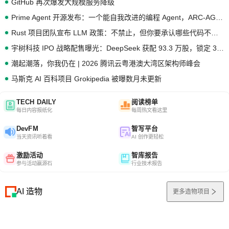
GitHub 再次爆发大规模服务降级
Prime Agent 开源发布：一个能自我改进的编程 Agent，ARC-AGI 3 超越人类专家基线
Rust 项目团队宣布 LLM 政策：不禁止，但你要承认哪些代码不是你写的
宇树科技 IPO 战略配售曝光：DeepSeek 获配 93.3 万股，锁定 36 个月
潮起潮落，你我仍在 | 2026 腾讯云粤港澳大湾区架构师峰会
马斯克 AI 百科项目 Grokipedia 被曝数月未更新
TECH DAILY
阅读榜单
每日内容报纸化
每周热文看这里
DevFM
智写平台
当天资讯听着看
AI 创作更轻松
激励活动
智库报告
参与活动赢源石
行业技术报告
AI 造物
更多造物项目