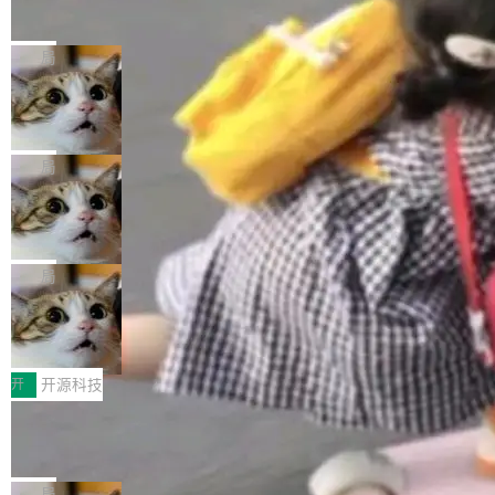
的帖子在 Reddit 火了
式”为主题，直面AI从实验室走向规模化产业落地
有一种东西，一旦用过就回不去了。Alex Fedos
的核心质量命题。会上，《2026智能研发生产力
eev 管它叫"软件设计的基石"。 他说的东西不新
局
工具选型手册》发布，Testin云测的Testin XAge
鲜——代数数据类型（ADT），尤其是和类型
nt智能测试系统入选AI测试领域代表产品。对CI
Cloudflare 开源内部企业 AI 平台 Clou
（sum type）。但他说清楚了一件事：这不是类
dflare OS
O而言，这提示了一个转变：AI测试正在从效率
型系统的学术体操，是日常编码的思维方式。 文
Cloudflare 发布了一个开源项目 Cloudflare O
工具升级为企业的质量基础设施。 CIO面对的新
章从一个简单的例子切入。一个网站的深色主题
S。如果你只看官方博客，你会觉得这是又一
局
现实 过去两年，CIO们的焦虑清单上多了两项：
设置，如果用布尔值 + 可空字段来表示——bool
个"AI 知识库 + 聊天机器人"——每个大厂都在
一是如何让大模型和智能体应用安全地从PoC走
ean 表示是否可切换，nullable 的默认模式、浅
Deno 团队开源 Celld，可自托管的分
做，没什么新鲜的。 但 Kenton Varda 在 Twitte
向生产，二是如何让测试团队跟得上AI应用...
布式 Durable Objects
色方案、深色方案——会产生大量无意义的组
r 上把事情说清楚了： 今天我们发布了 Cloudfla
Ryan Dahl 领导的 Deno 团队推出了最新开源项
合。方案缺了、配置冲突了、全 null 了。要知道
re OS，一个带连接器的聊天机器人，跟其他所
目 Celld，一个能在自己机器上运行 Cloudflare
局
哪些组合有效，作者说，你得靠"文档、校验、或
有科技公司做的一样。只不过，实际上它不一
Workers 和 Durable Objects 的守护进程。 设
者部落知识"。 换个写法。Rust 的 enum，两个
鲁大师7月新机性能/流畅/AI榜：vivo夺
样。这是 Sandstorm.io 的重制版，我十年前的
计思路很直接：每个对象是一个独立的 SQLite
变体：Switchable...
性能、流畅双第一，三星Galaxy Z系列
那个创业公司。不同的是，这次它构建在 Cloudf
数据库，按名称寻址，复制到你自己的 S3 兼容
2026年7月的手机市场，由于存储等硬件成本暴
新折叠缺席
lare Workers 上——我花了九年时间搭建的平台
存储库里。节点之间只通过这个存储库协调——
增，手机厂商的日子也不好过啊，新机速度明显
开
开源科技
——并且深度集成了 AI。这基本上是我十年秘密
没有控制平面，没有共识协议。每个对象自带一
放缓，因此硝烟味淡了许多。新机参数规格除开
计划的顶峰。 十年前，Ken...
Zed 推出 DeltaDB，一个记录 commit
个小型数据库，应用天然按分片构建，单个数据
高价的三星折叠（三星Galaxy Z Fold8 Ultra / Z
之间所有操作的版本控制系统
库的竞争和爆炸半径问题在设计层面就被消除
Fold8 / Z Flip8）外，其余要么是中低端机器，
Zed 编辑器团队发布了新项目——DeltaDB，一
了。 闲置的 cell 会休眠到几乎不占资源。当 cel
例如iQOO Z11i、REDMI Note 17、REDMI No
个在 git commit 之间记录每一次编辑操作的版
局