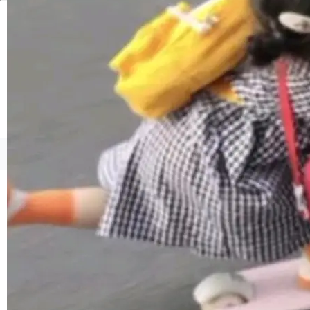
境、兼容场景、一键直出”。 Hy ASR 3.0 previe
w 不要求标准普通话，方言识别覆盖粤语、吴语
等 10 大方言片区和 20 余个二级小片区。在开
源评测集中，Hy ASR 3.0 preview 在多语种的
WER（...
©OSCHINA(OSChina.NET)
京ICP备2025119063号