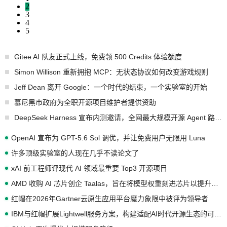
2
3
4
5
Gitee AI 队友正式上线，免费领 500 Credits 体验额度
Simon Willison 重新拥抱 MCP：无状态协议如何改变游戏规则
Jeff Dean 离开 Google：一个时代的结束，一个实验室的开始
慕尼黑市政府为全职开源项目维护者提供资助
DeepSeek Harness 宣布内测邀请，全网最大规模开源 Agent 路演现场诞生
OpenAI 宣布为 GPT-5.6 Sol 调优，并让免费用户无限用 Luna
许多顶级实验室的人现在几乎不读论文了
xAI 前工程师评现代 AI 领域最重要 Top3 开源项目
AMD 收购 AI 芯片创企 Taalas，旨在将模型权重刻进芯片以提升推理性能
红帽在2026年Gartner云原生应用平台魔力象限中被评为领导者
IBM与红帽扩展Lightwell服务方案，构建适配AI时代开源生态的可信基础设施