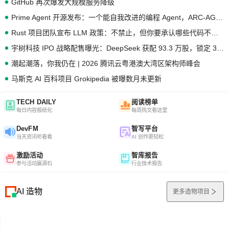
GitHub 再次爆发大规模服务降级
Prime Agent 开源发布：一个能自我改进的编程 Agent，ARC-AGI 3 超越人类专家基线
Rust 项目团队宣布 LLM 政策：不禁止，但你要承认哪些代码不是你写的
宇树科技 IPO 战略配售曝光：DeepSeek 获配 93.3 万股，锁定 36 个月
潮起潮落，你我仍在 | 2026 腾讯云粤港澳大湾区架构师峰会
马斯克 AI 百科项目 Grokipedia 被曝数月未更新
TECH DAILY
阅读榜单
每日内容报纸化
每周热文看这里
DevFM
智写平台
当天资讯听着看
AI 创作更轻松
激励活动
智库报告
参与活动赢源石
行业技术报告
AI 造物
更多造物项目