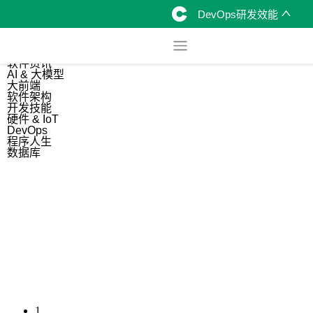
DevOps研发效能
综合
开源资讯
软件资讯
AI & 大模型
大前端
软件架构
开发技能
硬件 & IoT
DevOps
程序人生
数据库
1