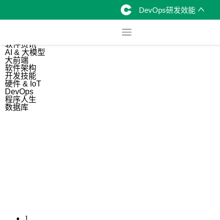
DevOps研发效能
综合
开源资讯
软件资讯
AI & 大模型
大前端
软件架构
开发技能
硬件 & IoT
DevOps
程序人生
数据库
1