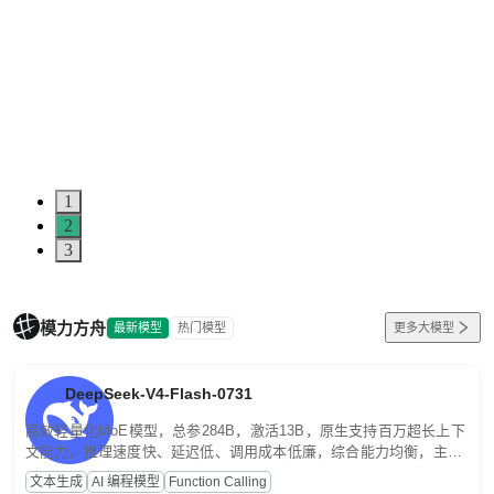
1
2
3
模力方舟
最新模型
热门模型
更多大模型
DeepSeek-V4-Flash-0731
高效轻量化MoE模型，总参284B，激活13B，原生支持百万超长上下
文能力。推理速度快、延迟低、调用成本低廉，综合能力均衡，主打
高并发、轻量化任务，适合日常对话、内容创作、基础 RAG、批量
文本生成
AI 编程模型
Function Calling
文案处理等普惠刚需场景。