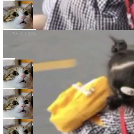
给 OpenAI 总法律顾问 Che Chang 发了封邮
你的，AI写AI的，同屏协作互不干扰。一句话让
布了 9.0 版本。这个版本除了带来新一代音视频
局
件，附了一封长信，要求 OpenAI 配合调查前苹
AI帮你干活，现在开启全新体验！ 温馨提示：
处理能力和硬件加速支持之外，还有一个特殊之
果员工带走机密信...
体验WorkBuddy鸿蒙PC版前，请将 HUAWEI M
亚马逊成本失控：AI 写代码烧掉 1215
处：FFmpeg 9.0 的代号是“Lei”。 这个名字，
万元，超预算 860%
atePad Edge 升级至 HarmonyOS 6.1.0.135S
来自中国开发者雷霄骅（Lei Xiaohua）。 对于
外媒近日曝光了亚马逊的多份内部报告显示，AI
P9 patch03及以上版本。 *升级路径：设置 > 搜
很多中国音视频开发者而言，这个名字并不陌
导致公司在多个项目上超支。《金融时报》报道
白开水不加糖
索“软件更新” > 检查更新，即可搜索新版本，下
生。十年前，他通过大量中文技术文章、源码分
称，仅一个项目的成本超支就高达 180 万美元
载安装完成升级即可。 没有...
Hugging Face CEO 发声：中国正在开
析和开源示例，让一代开发者第一次真正理解 F
（约合人民币 1215 万元）。 具体来说，一名工
源模型上碾压我们
Fmpeg，也成为很多人进入音视频开发领域的
程师借助 Anthropic 旗下 Claude Sonnet 模型
"他们正在开源模型上碾压我们。" Hugging Fac
“启蒙老师”。 而今年，恰好是雷霄骅离世十周
编写程序，目标是完成电商平台作者信息与商品
e CEO Clément Delangue 在 CNBC 的采访里
局
年。FFmpeg 社区最终选择用一个大版本的名
列表的数据匹配 —— 一项常规的数据处理任
没有拐弯抹角。他说中国正在赢得 AI 竞赛，而
字，留下了这份纪念。 雷霄骅曾是中国传媒大学
当 AI agent 把源码变成了最好的扩展系
务，最终却产生了 180 万美元的账单，实际支出
且按目前的速度，中国 AI 工具预计在今年底或
数字电视技术方向的博士生，长期从事视频、音
统，开发者工具必须开源
超出原定预算 860%。 更令人意外的是，该项目
2027 年就能追上美国前沿实验室的水平。 Dela
五年前，David Crawshaw 问过很多软件工程师
频技...
最终并未成功落地，而高额算力消耗持续运行长
ngue 把原因归结为一件事：开放协作。中国的
一个问题：你写过什么给自己用的程序？答案几
局
达 5 个月，公司直到财务对账时才察觉异常。这
AI 开发者在一个共享和协作的生态里加速迭代，
乎都是没有。工程师们整天用别人写的程序写程
意味着一个无人看管的 AI 程序，在近半年时间
而美国模型厂商在"闭门造车"。他的原话是 "buil
DeepSeek Harness 宣布内测邀请，全
序给别人用。偶尔有人自己写个博客系统、智能
里日夜不停地"烧钱"。 复盘显示，...
网最大规模开源 Agent 路演现场诞生
ding in silos"——各自为战，互不通气。 这个判
家居控制、家庭实验室，都算稀奇事。 Crawsh
一条内测招募帖，发出去的时候大概没人想到它
断从他嘴里说出来分量不同。Hugging Face 是
aw 是 Shelley 的作者，一个开源 AI coding age
会变成一场开源 Agent 生态的路演。 8月1日，
局
全球最大的开源 AI 平台，上面跑着上百万个模
nt。他最近在博客上写了一篇文章，核心论点很
DeepSeek Harness 团队负责人崔添翼（tiany
型。谁在开源赛道上领先，...