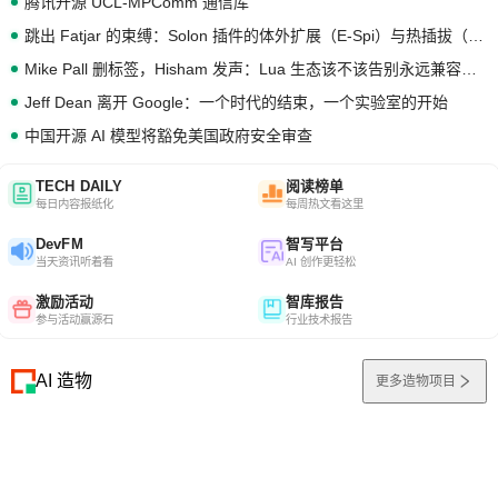
腾讯开源 UCL-MPComm 通信库
跳出 Fatjar 的束缚：Solon 插件的体外扩展（E-Spi）与热插拔（H-Spi）
Mike Pall 删标签，Hisham 发声：Lua 生态该不该告别永远兼容的旧梦？
Jeff Dean 离开 Google：一个时代的结束，一个实验室的开始
中国开源 AI 模型将豁免美国政府安全审查
TECH DAILY
阅读榜单
每日内容报纸化
每周热文看这里
DevFM
智写平台
当天资讯听着看
AI 创作更轻松
激励活动
智库报告
参与活动赢源石
行业技术报告
AI 造物
更多造物项目