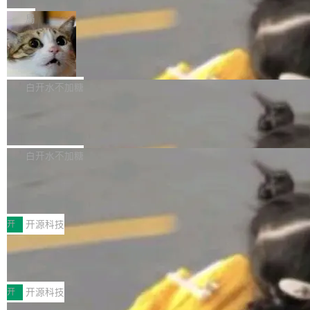
是把这段空隙补上。 回退到任何一次编辑：Delt
微软同期总资本开支的四成。 与亚马逊、Alpha
一个在终端里运行的编程 agent；Muse Spark
局
aDB 捕获 commit 之间的每一次操作，...
bet、微软以及 Meta 等传统科技巨头相比，Spa
1.2，驱动这个 agent 的新模型。一句话概括：
ceXAI的资金消耗速度尤为引人瞩目。然而，支
美团开源 LoHoSearch，用知识图谱校
你可以用 curl -fsSL https://dev.meta.ai/install.
准 AI 能力认知
撑庞大支出的资金来源却呈现出截然不同的面
sh | bash 安装一个能在大项目里自动规划、写
机器出题的前提，是让机器拥有全局视野。整个
貌。数据显示，微软和 Meta 主要依托充沛的经
代码、验证结果的 AI 终端工具。 据介绍，Muse
构建流程可以分为四个环节：建图 → 控制难度
白开水不加糖
营现金流来覆盖资本开支，其资本支出覆盖率分
Code 是 Meta 的编程 agent 产品。它和市场上
→ 质量把关 → 数据概览。
别达到155% 和106%;而SpaceXAI的经营现金
已有的终端编程 agent 在设计理念上有几个明显
腾讯开源 UCL-MPComm 通信库
流仅能覆盖资本开支的12...
的差异点。 异步后台 agent：Muse Code 有一
腾讯网平团队宣布开源了 UCL-MPComm 通信
个主 agent 循环，外加一组后台 agent。这些后
库，并将作为transport接入Mooncake TENT。
白开水不加糖
台 agent...
该通信库针对AI Memory池化场景的数据传输需
CoStrict入选工信部2025人工智能应用
求进行了深度优化，能够实现数据中心内大规模
典型案例
计算节点间多种内存类型的高性能通信。 UCL-
近日，工信部科技司公示《2025人工智能应用典
MPComm将作为一种传输引擎接入Mooncake T
型案例入选名单》，深信服“面向企业研发场景的
开
开源科技
ENT，实现零拷贝传输性能提升30%、非零拷贝
开源 AI 编程平台 CoStrict 应用”凭借卓越的技术
深信服AI算力网关入选工信部人工智能
传输性能最高提升5倍。UCL-MPComm底层基
创新与落地成效成功入选。 全链路私有化部署，
应用典型案例！
于自研UCL-Engine通信引擎，后续腾讯网平将
助力企业AI研发安全落地 当前，越来越多企业已
前不久，工业和信息化部正式发布《2025年人工
持续开源更多基于UCL-Engine的高性能通信组
经开始引入 AI Coding 工具，通过调用公有云模
智能应用典型案例名单》，集中展示人工智能在
开
开源科技
件。 腾讯网平团队在UCL-MPComm中实现了一
型或企业内部部署模型提升研发效率。但随着 AI
各领域的应用成果，覆盖技术底座、行业赋能、