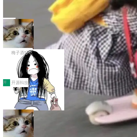
个独立于业务线程的全局通信引擎（Engine），
Jeff Dean 离开 Google：一个时代的结
Coding 从个人辅助工具逐步走向团队级、组织
产品应用、支撑保障、专题等五大方向。深信服
并实...
束，一个实验室的开始
级应用，企业在规模化落地过程中，对安全性、
AI算力网关（AI创新平台）成功入选！ 随着各行
Google 员工编号 20。MapReduce 作者之一。
可控性和代码质量提出了更高要求。 首先是数据
各业的Agent走向规模化建设，算力构成形态逐
Bigtable 作者之一。TensorFlow 的作者之一。
局
安全与合规要求。对于大多数普通研发场景，公
渐丰富，用户关注的重点也在发生变化：不只是
Gemini 的架构师。Google 首席科学家。 Jeff D
有云模型能够满足快速试用和效率提升的需求。
让AI用起来，还要进一步看清混合算力时代下，
🔥 SolonCode v2026.8.4 发布：界面
ean 在 Google 工作了 27 年后，宣布离职。 他
但对于金融、能源、医疗等对数据安全要求较...
字体可调、22 种语言、记忆搜索增强
Token花在哪里、算力是否被充分利用，以及持
不是一个人走。一同离开的还有 Sanjay Ghema
打开终端就能上岗的全中文编码智能体，这一轮
续增长的AI成本该如何优化。 深信服AI算力网关
wat（Google 员工编号 23，Jeff Dean 二十多
把「看得清、用母语、记得住」三件事一次补
梅子酒好吃
正是围绕这些实际问题，从Token治理和成本治
年的编程搭档，MapReduce 和 Bigtable 的共同
齐。 SolonCode 是什么 SolonCode 是杭州无
理两个方面，让用户的每一份算力都看得清、管
作者）、Quoc Le（Google 大脑核心成员，Se
让“代码语义理解”深度释放AI Coding
耳科技研发的企业级终端编码智能体——一位全
得住、用得稳、省得下、更安全！ 一、从现在开
价值潜能：华为云码道（CodeArts）
q2Seq 和 DocAI 的共同发明人）以及 Oriol Vin
中文驱动的数字员工，自主理解需求、规划步
一、代码仓深度理解技术的作用与价值 在软件工
始，Token使用一目...
代码仓技术解析
yals（Gemini 联合负责人，AlphaSta...
骤、编写代码。不挑模型、不挑平台，curl 一行
程实践中，代码仓是企业核心知识资产的主要载
开
开源科技
装完即用。 开源地址：Gitee · GitCode · GitHu
体。企业级代码仓库通常包含数十万乃至数百万
b 安装 支持 Java 8+（8~26）、macOS / Linu
一条“删库”命令跑 17 小时，算法工程
个文件，其规模远超单次模型调用可承载的上下
师删光 89TB 数据只为干私活
x / Windows / Harmony PC。 # macOS / Linu
文窗口。随着项目规模的持续扩张与代码历史的
最高人民检察院8月4日公布了一起案件：北京一
x / Harmony PC curl -fsSL https://solon.noea
不断累积，代码仓中的模块关系、接口契约、业
名90后算法工程师王某，为了给自己接的私活腾
局
r.org/solon...
务逻辑等关键信息往往分散于数十乃至数百个文
服务器空间，删光了公司AI游戏部门的全部核心
件之中，形成高度复杂的知识关联网络。传统的
Cloudflare 分享推理优化实践：KV ca
数据。 王某2024年1月入职东城区某科技公司AI
che 量化 + 权重压缩，吞吐量提升 4
代码检索手段（如关键词匹配、目录遍历）仅能
短剧部门，有互联网大厂背景。在公司内部架构
Kimi 和 GLM 是当前最强的大模型系列之一，但