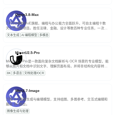
Qwen3.8-Max
2.4万亿参数MoE旗舰，编程与办公能力全面跃升，可自主编程十数
天交付完整项目。胜任法律、金融、设计等数百种专业任务，一次对
话端到端交付生产级成果。原生视觉理解贯穿规划、执行与验证全流
文本生成
AI 编程模型
多模态
程，支持超长文档与长视频的深度语义解析。长程任务中自主规划与
闭环迭代，持续进化。
MinerU2.5-Pro
MinerU2.5-Pro是一款面向复杂文档解析与 OCR 场景的专业模型，能
够从图片和文档中识别文字、理解页面布局，并将非结构化内容转换
为便于存储、检索和二次处理的结构化结果。
8K
多语言
文档处理/OCR
Wan2.7-Image
万相 2.7 图像生成与编辑模型，支持组图、多图参考、交互式编辑和
最高 2K 输出。
图像生成与处理