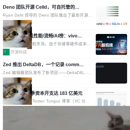
Deno 团队开源 Celld，可自托管的分
布式 Durable Objects
Ryan Dahl 领导的 Deno 团队推出了最新开源项
目 Celld，一个能在自己机器上运行 Cloudflare
局
Workers 和 Durable Objects 的守护进程。 设
鲁大师7月新机性能/流畅/AI榜：vivo夺
计思路很直接：每个对象是一个独立的 SQLite
性能、流畅双第一，三星Galaxy Z系列
数据库，按名称寻址，复制到你自己的 S3 兼容
2026年7月的手机市场，由于存储等硬件成本暴
新折叠缺席
存储库里。节点之间只通过这个存储库协调——
增，手机厂商的日子也不好过啊，新机速度明显
开
开源科技
没有控制平面，没有共识协议。每个对象自带一
放缓，因此硝烟味淡了许多。新机参数规格除开
个小型数据库，应用天然按分片构建，单个数据
Zed 推出 DeltaDB，一个记录 commit
高价的三星折叠（三星Galaxy Z Fold8 Ultra / Z
之间所有操作的版本控制系统
库的竞争和爆炸半径问题在设计层面就被消除
Fold8 / Z Flip8）外，其余要么是中低端机器，
Zed 编辑器团队发布了新项目——DeltaDB，一
了。 闲置的 cell 会休眠到几乎不占资源。当 cel
例如iQOO Z11i、REDMI Note 17、REDMI No
个在 git commit 之间记录每一次编辑操作的版
局
l 迁移或唤醒时，新宿主从 S3 恢复 SQLite 数据
te 17 Pro、OPPO K15，要么是vivo X300 E这
本控制系统。目前处于 Early Access 阶段。 De
库继续执行。存储库是持久化的唯一真相...
样的次旗舰。 Galaxy Z Fold8 Ultra / Z Fold8 /
SpaceXAI 单季资本开支达 183 亿美元
ltaDB 的核心思路直接写在 landing page 最显
Z Flip8三款折叠屏新机均在7月22日发布，且全
眼的位置：「Software is made between com
根据风险投资人Tomer Tunguz 博客（VC 分
部搭载骁龙8 Elite Gen5 for Galaxy，它们本该
mits」——软件是在 commit 之间写出来的。git
析）披露的最新分析与第二季度业绩报告，Spac
白开水不加糖
是7月性...
只记录了你提交的最终状态，但真正的工作过程
eXAI在上个季度的总资本支出飙升至183.7亿美
——打字、删改、试错、agent 对话——都在 co
Meta 发布终端编程 Agent“Muse Cod
元。其中，绝大部分资金被直接用于 AI 领域，
e” 和 Muse Spark 1.2 模型
mmit 之间的空隙里丢失了。 DeltaDB 要做的就
金额高达158.3亿美元，这一单项投入已经逼近
Meta 今天发布了两款 AI 产品：Muse Code，