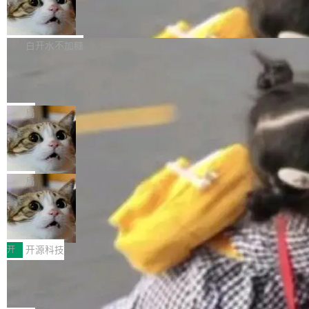
的图像元素不在同一个子树中，则它们将不再关
至今）的所有 commit，同样交由 AI 分析提炼。
Firefox 153.0.3 发布
ebastian Pipping 写在博客里的话。8 月 4 日，
联 加...
经过人工复核，准确度令人满意。这一方法也为
他宣布了一个新消息：从 2026 年 8 月 1 日起，
Firefox 153.0.3 现已发布，具体更新内容如
社区爱好者提供了高效跟踪新版本的思路。
他可以全职维护 libexpat 了，最长 6 个月。发
下： New Smart Window 包含多项增强功能：
白开水不加糖
工资的是慕尼黑市政府。 libexpat 是一个 C99
<ul> <li>现在建议列表会显示更多结果，方便用
编写的流式 XML 解析器，MIT 许可证。和 libx
Cloudflare Computer 开源：你的 Age
户查找历史记录和切换到已打开的标签页。（<a
nt 需要一台电脑，而不是一个容器
ml2 一样，它是世界上使用最广泛的 XML 解析
href="https://bugzilla.mozilla.org/show_bug.c
Cloudflare 开源了名为 @cloudflare/computer
库之一。你的操作系统、浏览器、无数的基础设
gi?id=2019042">Bug&nbsp;2019042</a>）</l
的 npm 包。项目的核心论点是：容器不适合 Ag
局
施软件，很可能都在用它。而过去十年，维护它
i> <li>现在，助手可以直接使用 Exa 的网络搜索
ent 计算。真正适合的，是 Isolate。 Cloudflare
的人一直在用业余...
结果回答问题，而无需将问题转交给搜索引擎。
OpenAI 公开邮件和聊天记录回应苹果
工程师在这件事上没什么可谦虚的——他们用 W
诉讼，称“Apple is getting this wron
（<a href="https://bugzilla.mozilla.org/show_
orkers 跑了十年 Isolate。用 CEO Matthew Pri
上个月，苹果一纸诉状把 OpenAI 告上法庭，指
g”
bug.cgi?id=204...
nce 的话说：「我们一生都在用 Isolate 运行代
控其挖角苹果前员工并窃取商业秘密。苹果的诉
局
码，而 AI Agent 不需要容器，它们需要的是 Iso
状把 OpenAI 描述成一个系统性地从前东家挖
late。」 容器为什么不合适 容器的问题在于启动
HUAWEI MatePad Edge上架WorkBu
人、套取机密信息的对手。 OpenAI 没发律师
ddy鸿蒙PC版，说话就能干活的AI办公
和销毁都太重了。一个 Agent 要执行的任务可能
函，也没选择庭外沉默。它在官网贴了一篇博
全能AI工作台WorkBuddy鸿蒙PC版上架HUAWE
搭子
只需要几毫秒的 CPU 时间，但容器从冷启动到
文，标题只有六个字：Apple is getting this wro
I MatePad Edge应用市场，直接下载即可使
开
开源科技
就绪要花数秒。如果未来有十...
ng。 然后，它把邮件往来和 iMessage 聊天记
用，与鸿蒙电脑上的体验一致。值得一提的是，
录全贴了出来。 他发错人了 苹果外部律师 Gabr
FFmpeg 9.0 发布：代号“Lei”，以此纪
这是目前市面上唯一支持平板接入WorkBuddy P
念中国开发者雷霄骅
iel Gross 来自 Weil 律所，2 月 23 日下午 5:53
C版的产品，搭载“人机双写”重磅功能——你写
全球知名开源多媒体框架 FFmpeg 今天正式发