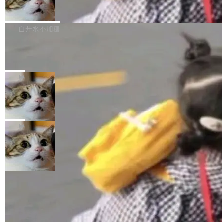
简单：开发者工具必须开源。 理由不是传统的自
商汤 SenseNova U1.5-Lite-Preview
i）在 X 上发帖： 「如果你是 Agent Harness 相
开源
由软件情怀，而是一个跟 AI agent 直接相关的
关开源项目的开发者，希望参加 DeepSeek Har
商汤科技宣布面向社区开源轻量级统一多模态模
技术判断。 两行 prompt 就能个性化任何软件 C
ness 的内测，可以回复或私信联系我。请附上
型的预览版本 SenseNova U1.5-Lite-Preview。
白开水不加糖
rawshaw 给出了两个 prompt。 第一个： "下载
GitHub id 以及开源代表作。」 DeepSeek 曾在
公告称，SenseNova U1.5-Lite-Preview并非简
某个软件的源码，在本地构建。修改 agent ...
官方招聘信息中写过一条简洁有力的公式：Mod
Ubuntu 将核心系统包从 deb 转成了 s
单的模型规模升级，而是基于 SenseNova U1
nap
el + Harness = Agent。模型负责理解和推理，
的一次系统性迭代，不仅在同一架构中贯通视觉
Ubuntu 正在把又一个核心系统包从 deb 转为 s
Harness 负责把能力落到真实环境中——调用工
理解、推理、生成与编辑，还仅以 8B-MoT 的轻
nap。这次是 hwctl——一个用来检查 Ubuntu
局
具、读写文件、管理上下文、处理错误、完成闭
量大小，将能力推进到4K、更精细的真实质感、
硬件认证状态的命令行工具。 Canonical 工程师
环。崔添翼招人的标...
更复杂的视觉控制和可持续迭代编辑。 相比 U
Dario Amodei 担心新人来 Anthropic
Alan Griffiths 在邮件列表中说得很直白：「hwc
只为金钱，不为使命
1，U1.5-Lite-Preview 在以下方向上带来了显著
tl 是一个 Ubuntu 专有的包，它和它的依赖项都
顶级 AI 研究员在两家公司之间来回跳，中间只
提升： 原生支持4K图像生成； 更精细的局部纹
是 Ubuntu 专有的，不会用在其他发行版上。」
隔了几天。 Lilian Weng 上周刚宣布因健康原因
局
理、细节与真实世界质感； 更准确的中英文文字
所以 deb 版本的受众实际上为零。既然只有 Ub
离开 Thinking Machines Lab，说自己作为联合
生成与复杂版式组织； 更稳定的图...
untu 用户在用，那用 snap 打包就没什么可纠结
创始人的角色「太累了」。几天后，The Inform
的。 从 deb 到 snap 的迁移路径 hwctl 是 rust-
ation 就曝出她将重回 OpenAI，负责递归自我
hwlib 硬件 API 库的一部分，命令行工具负责查
改进方向的研究。她是 Thinking Machines 过
询 Ubuntu 的硬件认证数据库。...
去一年内第四个离开的联合创始人。 这家由前
OpenAI CTO Mira Murati 创立的公司，连创始
团队都留不住。 但 Thinking Machines 不是唯
一在人才争夺战中失血的公司。六月，Google