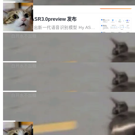
1%，成本降 30%
在语法层面完成文本定位，难以触及代码的语义
调整期间，部门三次通知全员将数据从A集群迁
它们有一个共同的问题：太吃显存了。月之暗面
局
内涵与结构关联，导致开发者使用代码智能体在
移到B集群，王某都回复了"收到"。 他没有迁移
的 Kimi K 系列和智谱的 GLM 都是长上下文、M
理解大规模代码仓时面临显著"代码仓理解"瓶
数据。2024年9月3日下午4点，他使用此前登录
腾讯混元 Hy ASR3.0preview 发布
oE 架构的大模型，好用到让人上瘾，但 GPU 显
颈。 代码仓深度理解服务（以下简称" CodeBas
的账号密码进入A集群，输入了一条被程序员圈
存永远不够用。 Cloudflare 的 Workers AI 团队
腾讯混元正式推出新一代语音识别模型 Hy ASR
e深度理解服务"）是华为云码道（CodeA...
称为"删库跑路"的命令——最高管理员权限、无
一直在跑这些模型的推理。他们在官方博客上发
3.0preview。基于最新一代大语言模型 Hy3 的
白开水不加糖
需确认、强制递归删除。17个小时后，运维人员
了一篇技术文章，详细拆解了三种让大模型在 G
语言理解能力，以及融合了高精度语音识别与深
发现异常并中止进程时，89TB数据已经没了。
PU 上跑得更省、更快的技术手段——KV cache
Pale Moon 34.3.2 发布，苍月浏览器
度语义理解能力，实现了语音识别能力的全面升
删掉的是AI游戏部门的全部开发文件，包括公司
量化、模型权重压缩、以及共享 KV cache 的完
级。 根据介绍，Hy ASR3.0preview 目标在于：
Pale Moon 34.3.2 现已发布，这是一个安全更
自研的多个文生3D和...
整性保护。效果是：吞吐量提升 41%，每 token
让语音识别不再只是听清，而是真正听懂。通过
新和少量网页兼容性修复版本。 Changes/fixe
白开水不加糖
成本降低 30%，精度不变。 FP8 省的不仅是显
先理解你的语境和意图，再把准确的文字直接给
s： 实现了URL.Parse()便捷功能 对浏览器内部
存 KV cache 是推理时最吃显...
PostgreSQL 18/19 新特性深度解读
到你。从“逐字转写、单点优化”演进为“理解语
函数添加了多项边界检查，以避免潜在的越界访
境、兼容场景、一键直出”。 Hy ASR 3.0 previe
问、下溢和溢出。（DiD） 修复了加载和解析内
演讲者分享了一个有趣的实践：面对 PG 18 已
w 不要求标准普通话，方言识别覆盖粤语、吴语
容提供的字体时出现的几个问题 为避免音频加
发布的 Release Notes，他利用 AI 工具（如 Co
白开水不加糖
等 10 大方言片区和 20 余个二级小片区。在开
载、处理和播放过程中可能出现的一系列错误，
pilot）对数千条 commit 日志进行自动分析，先
源评测集中，Hy ASR 3.0 preview 在多语种的
慕尼黑市政府为全职开源项目维护者提
对音频采样频率设定了下限 采样率低于 8kHz
让模型总结出三十余条潜在特性，再逐条要求生
WER（...
供资助
（通常被认为是 "telephone"/"walkie-talkie" 音
成详细解释和代码校验，最终筛选出对用户体感
"在过去大约 10 年的大部分时间里，libexpat 的
质的最低采样率）的音频格式将被拒绝 修复了 C
最强的若干项。对于尚未正式发版的 PG 19，则
维护工作一直与我的日常工作、家务、社交生活
局
SS 圆角虚线样式中可能存在的问题 如果表单中
通过拉取过去一年内（从 PG 18 Beta1 时间点
和休闲娱乐竞争时间。" 这是 libexpat 维护者 S