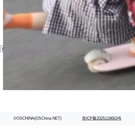
连失两员大将：Noam Shazeer 去了 Op...
©OSCHINA(OSChina.NET)
京ICP备2025119063号