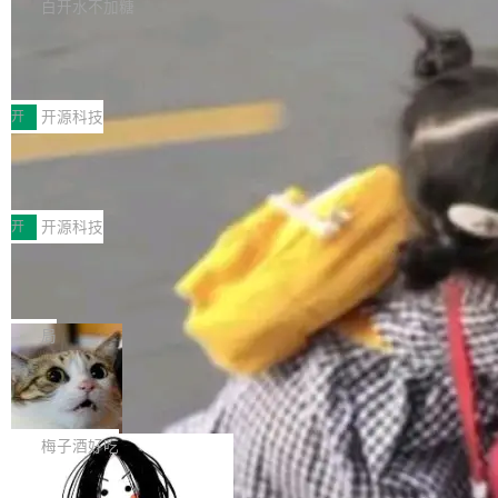
库，并将作为transport接入Mooncake TENT。
白开水不加糖
台 agent...
该通信库针对AI Memory池化场景的数据传输需
CoStrict入选工信部2025人工智能应用
求进行了深度优化，能够实现数据中心内大规模
典型案例
计算节点间多种内存类型的高性能通信。 UCL-
近日，工信部科技司公示《2025人工智能应用典
MPComm将作为一种传输引擎接入Mooncake T
型案例入选名单》，深信服“面向企业研发场景的
开
开源科技
ENT，实现零拷贝传输性能提升30%、非零拷贝
开源 AI 编程平台 CoStrict 应用”凭借卓越的技术
传输性能最高提升5倍。UCL-MPComm底层基
深信服AI算力网关入选工信部人工智能
创新与落地成效成功入选。 全链路私有化部署，
应用典型案例！
于自研UCL-Engine通信引擎，后续腾讯网平将
助力企业AI研发安全落地 当前，越来越多企业已
前不久，工业和信息化部正式发布《2025年人工
持续开源更多基于UCL-Engine的高性能通信组
经开始引入 AI Coding 工具，通过调用公有云模
智能应用典型案例名单》，集中展示人工智能在
开
开源科技
件。 腾讯网平团队在UCL-MPComm中实现了一
型或企业内部部署模型提升研发效率。但随着 AI
各领域的应用成果，覆盖技术底座、行业赋能、
个独立于业务线程的全局通信引擎（Engine），
Coding 从个人辅助工具逐步走向团队级、组织
Jeff Dean 离开 Google：一个时代的结
产品应用、支撑保障、专题等五大方向。深信服
并实...
束，一个实验室的开始
级应用，企业在规模化落地过程中，对安全性、
AI算力网关（AI创新平台）成功入选！ 随着各行
Google 员工编号 20。MapReduce 作者之一。
可控性和代码质量提出了更高要求。 首先是数据
各业的Agent走向规模化建设，算力构成形态逐
Bigtable 作者之一。TensorFlow 的作者之一。
局
安全与合规要求。对于大多数普通研发场景，公
渐丰富，用户关注的重点也在发生变化：不只是
Gemini 的架构师。Google 首席科学家。 Jeff D
有云模型能够满足快速试用和效率提升的需求。
让AI用起来，还要进一步看清混合算力时代下，
🔥 SolonCode v2026.8.4 发布：界面
ean 在 Google 工作了 27 年后，宣布离职。 他
但对于金融、能源、医疗等对数据安全要求较...
字体可调、22 种语言、记忆搜索增强
Token花在哪里、算力是否被充分利用，以及持
不是一个人走。一同离开的还有 Sanjay Ghema
打开终端就能上岗的全中文编码智能体，这一轮
续增长的AI成本该如何优化。 深信服AI算力网关
wat（Google 员工编号 23，Jeff Dean 二十多
把「看得清、用母语、记得住」三件事一次补
梅子酒好吃
正是围绕这些实际问题，从Token治理和成本治
年的编程搭档，MapReduce 和 Bigtable 的共同
齐。 SolonCode 是什么 SolonCode 是杭州无
理两个方面，让用户的每一份算力都看得清、管
作者）、Quoc Le（Google 大脑核心成员，Se
让“代码语义理解”深度释放AI Coding
耳科技研发的企业级终端编码智能体——一位全