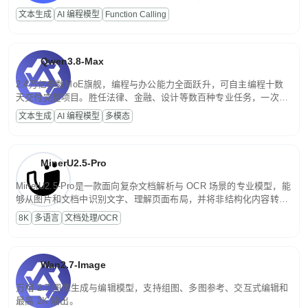
高并发、轻量化任务，适合日常对话、内容创作、基础 RAG、批量
文本生成
AI 编程模型
Function Calling
文案处理等普惠刚需场景。
Qwen3.8-Max
2.4万亿参数MoE旗舰，编程与办公能力全面跃升，可自主编程十数
天交付完整项目。胜任法律、金融、设计等数百种专业任务，一次对
话端到端交付生产级成果。原生视觉理解贯穿规划、执行与验证全流
文本生成
AI 编程模型
多模态
程，支持超长文档与长视频的深度语义解析。长程任务中自主规划与
闭环迭代，持续进化。
MinerU2.5-Pro
MinerU2.5-Pro是一款面向复杂文档解析与 OCR 场景的专业模型，能
够从图片和文档中识别文字、理解页面布局，并将非结构化内容转换
为便于存储、检索和二次处理的结构化结果。
8K
多语言
文档处理/OCR
Wan2.7-Image
万相 2.7 图像生成与编辑模型，支持组图、多图参考、交互式编辑和
最高 2K 输出。