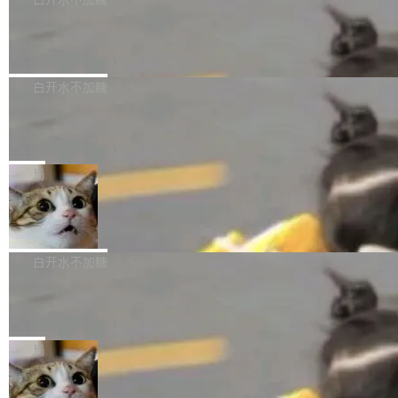
成本降低 30%，精度不变。 FP8 省的不仅是显
先理解你的语境和意图，再把准确的文字直接给
s： 实现了URL.Parse()便捷功能 对浏览器内部
存 KV cache 是推理时最吃显...
到你。从“逐字转写、单点优化”演进为“理解语
PostgreSQL 18/19 新特性深度解读
函数添加了多项边界检查，以避免潜在的越界访
境、兼容场景、一键直出”。 Hy ASR 3.0 previe
问、下溢和溢出。（DiD） 修复了加载和解析内
演讲者分享了一个有趣的实践：面对 PG 18 已
w 不要求标准普通话，方言识别覆盖粤语、吴语
容提供的字体时出现的几个问题 为避免音频加
发布的 Release Notes，他利用 AI 工具（如 Co
白开水不加糖
等 10 大方言片区和 20 余个二级小片区。在开
载、处理和播放过程中可能出现的一系列错误，
pilot）对数千条 commit 日志进行自动分析，先
源评测集中，Hy ASR 3.0 preview 在多语种的
对音频采样频率设定了下限 采样率低于 8kHz
慕尼黑市政府为全职开源项目维护者提
让模型总结出三十余条潜在特性，再逐条要求生
WER（...
供资助
（通常被认为是 "telephone"/"walkie-talkie" 音
成详细解释和代码校验，最终筛选出对用户体感
"在过去大约 10 年的大部分时间里，libexpat 的
质的最低采样率）的音频格式将被拒绝 修复了 C
最强的若干项。对于尚未正式发版的 PG 19，则
维护工作一直与我的日常工作、家务、社交生活
局
SS 圆角虚线样式中可能存在的问题 如果表单中
通过拉取过去一年内（从 PG 18 Beta1 时间点
和休闲娱乐竞争时间。" 这是 libexpat 维护者 S
的图像元素不在同一个子树中，则它们将不再关
至今）的所有 commit，同样交由 AI 分析提炼。
Firefox 153.0.3 发布
ebastian Pipping 写在博客里的话。8 月 4 日，
联 加...
经过人工复核，准确度令人满意。这一方法也为
他宣布了一个新消息：从 2026 年 8 月 1 日起，
Firefox 153.0.3 现已发布，具体更新内容如
社区爱好者提供了高效跟踪新版本的思路。
他可以全职维护 libexpat 了，最长 6 个月。发
下： New Smart Window 包含多项增强功能：
白开水不加糖
工资的是慕尼黑市政府。 libexpat 是一个 C99
<ul> <li>现在建议列表会显示更多结果，方便用
编写的流式 XML 解析器，MIT 许可证。和 libx
Cloudflare Computer 开源：你的 Age
户查找历史记录和切换到已打开的标签页。（<a
nt 需要一台电脑，而不是一个容器
ml2 一样，它是世界上使用最广泛的 XML 解析
href="https://bugzilla.mozilla.org/show_bug.c
Cloudflare 开源了名为 @cloudflare/computer
库之一。你的操作系统、浏览器、无数的基础设
gi?id=2019042">Bug&nbsp;2019042</a>）</l
的 npm 包。项目的核心论点是：容器不适合 Ag
局
施软件，很可能都在用它。而过去十年，维护它
i> <li>现在，助手可以直接使用 Exa 的网络搜索
ent 计算。真正适合的，是 Isolate。 Cloudflare
的人一直在用业余...
结果回答问题，而无需将问题转交给搜索引擎。
OpenAI 公开邮件和聊天记录回应苹果
工程师在这件事上没什么可谦虚的——他们用 W