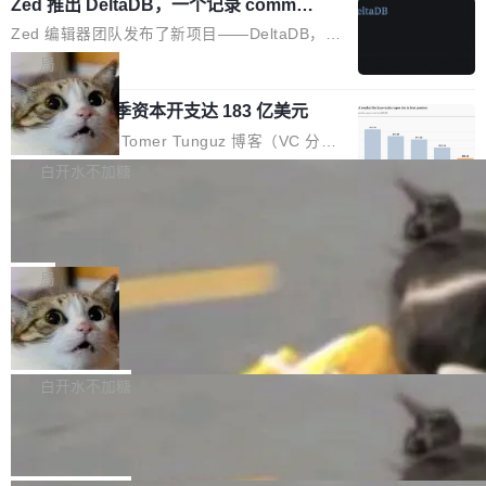
个小型数据库，应用天然按分片构建，单个数据
Zed 推出 DeltaDB，一个记录 commit
高价的三星折叠（三星Galaxy Z Fold8 Ultra / Z
之间所有操作的版本控制系统
库的竞争和爆炸半径问题在设计层面就被消除
Fold8 / Z Flip8）外，其余要么是中低端机器，
Zed 编辑器团队发布了新项目——DeltaDB，一
了。 闲置的 cell 会休眠到几乎不占资源。当 cel
例如iQOO Z11i、REDMI Note 17、REDMI No
个在 git commit 之间记录每一次编辑操作的版
局
l 迁移或唤醒时，新宿主从 S3 恢复 SQLite 数据
te 17 Pro、OPPO K15，要么是vivo X300 E这
本控制系统。目前处于 Early Access 阶段。 De
库继续执行。存储库是持久化的唯一真相...
样的次旗舰。 Galaxy Z Fold8 Ultra / Z Fold8 /
SpaceXAI 单季资本开支达 183 亿美元
ltaDB 的核心思路直接写在 landing page 最显
Z Flip8三款折叠屏新机均在7月22日发布，且全
眼的位置：「Software is made between com
根据风险投资人Tomer Tunguz 博客（VC 分
部搭载骁龙8 Elite Gen5 for Galaxy，它们本该
mits」——软件是在 commit 之间写出来的。git
析）披露的最新分析与第二季度业绩报告，Spac
白开水不加糖
是7月性...
只记录了你提交的最终状态，但真正的工作过程
eXAI在上个季度的总资本支出飙升至183.7亿美
——打字、删改、试错、agent 对话——都在 co
Meta 发布终端编程 Agent“Muse Cod
元。其中，绝大部分资金被直接用于 AI 领域，
e” 和 Muse Spark 1.2 模型
mmit 之间的空隙里丢失了。 DeltaDB 要做的就
金额高达158.3亿美元，这一单项投入已经逼近
Meta 今天发布了两款 AI 产品：Muse Code，
是把这段空隙补上。 回退到任何一次编辑：Delt
微软同期总资本开支的四成。 与亚马逊、Alpha
一个在终端里运行的编程 agent；Muse Spark
局
aDB 捕获 commit 之间的每一次操作，...
bet、微软以及 Meta 等传统科技巨头相比，Spa
1.2，驱动这个 agent 的新模型。一句话概括：
ceXAI的资金消耗速度尤为引人瞩目。然而，支
美团开源 LoHoSearch，用知识图谱校
你可以用 curl -fsSL https://dev.meta.ai/install.
准 AI 能力认知
撑庞大支出的资金来源却呈现出截然不同的面
sh | bash 安装一个能在大项目里自动规划、写
机器出题的前提，是让机器拥有全局视野。整个
貌。数据显示，微软和 Meta 主要依托充沛的经
代码、验证结果的 AI 终端工具。 据介绍，Muse
构建流程可以分为四个环节：建图 → 控制难度
白开水不加糖
营现金流来覆盖资本开支，其资本支出覆盖率分
Code 是 Meta 的编程 agent 产品。它和市场上
→ 质量把关 → 数据概览。
别达到155% 和106%;而SpaceXAI的经营现金
腾讯开源 UCL-MPComm 通信库
已有的终端编程 agent 在设计理念上有几个明显
流仅能覆盖资本开支的12...
的差异点。 异步后台 agent：Muse Code 有一
腾讯网平团队宣布开源了 UCL-MPComm 通信
个主 agent 循环，外加一组后台 agent。这些后