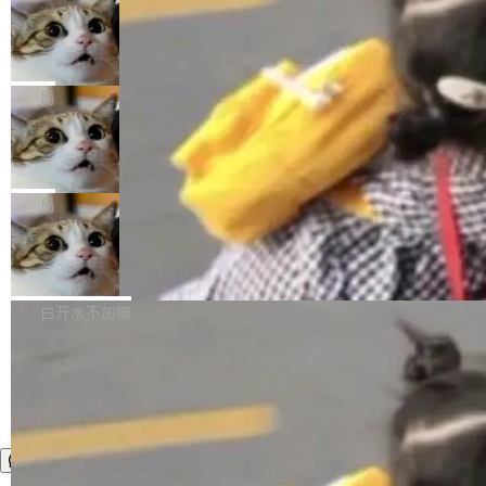
年。FFmpeg 社区最终选择用一个大版本的名
列表的数据匹配 —— 一项常规的数据处理任
没有拐弯抹角。他说中国正在赢得 AI 竞赛，而
字，留下了这份纪念。 雷霄骅曾是中国传媒大学
务，最终却产生了 180 万美元的账单，实际支出
当 AI agent 把源码变成了最好的扩展系
且按目前的速度，中国 AI 工具预计在今年底或
数字电视技术方向的博士生，长期从事视频、音
统，开发者工具必须开源
超出原定预算 860%。 更令人意外的是，该项目
2027 年就能追上美国前沿实验室的水平。 Dela
五年前，David Crawshaw 问过很多软件工程师
频技...
最终并未成功落地，而高额算力消耗持续运行长
ngue 把原因归结为一件事：开放协作。中国的
一个问题：你写过什么给自己用的程序？答案几
局
达 5 个月，公司直到财务对账时才察觉异常。这
AI 开发者在一个共享和协作的生态里加速迭代，
乎都是没有。工程师们整天用别人写的程序写程
意味着一个无人看管的 AI 程序，在近半年时间
而美国模型厂商在"闭门造车"。他的原话是 "buil
DeepSeek Harness 宣布内测邀请，全
序给别人用。偶尔有人自己写个博客系统、智能
里日夜不停地"烧钱"。 复盘显示，...
网最大规模开源 Agent 路演现场诞生
ding in silos"——各自为战，互不通气。 这个判
家居控制、家庭实验室，都算稀奇事。 Crawsh
一条内测招募帖，发出去的时候大概没人想到它
断从他嘴里说出来分量不同。Hugging Face 是
aw 是 Shelley 的作者，一个开源 AI coding age
会变成一场开源 Agent 生态的路演。 8月1日，
局
全球最大的开源 AI 平台，上面跑着上百万个模
nt。他最近在博客上写了一篇文章，核心论点很
DeepSeek Harness 团队负责人崔添翼（tiany
型。谁在开源赛道上领先，...
简单：开发者工具必须开源。 理由不是传统的自
商汤 SenseNova U1.5-Lite-Preview
i）在 X 上发帖： 「如果你是 Agent Harness 相
开源
由软件情怀，而是一个跟 AI agent 直接相关的
关开源项目的开发者，希望参加 DeepSeek Har
商汤科技宣布面向社区开源轻量级统一多模态模
技术判断。 两行 prompt 就能个性化任何软件 C
ness 的内测，可以回复或私信联系我。请附上
型的预览版本 SenseNova U1.5-Lite-Preview。
白开水不加糖
rawshaw 给出了两个 prompt。 第一个： "下载
GitHub id 以及开源代表作。」 DeepSeek 曾在
公告称，SenseNova U1.5-Lite-Preview并非简
某个软件的源码，在本地构建。修改 agent ...
官方招聘信息中写过一条简洁有力的公式：Mod
单的模型规模升级，而是基于 SenseNova U1
el + Harness = Agent。模型负责理解和推理，
的一次系统性迭代，不仅在同一架构中贯通视觉
Harness 负责把能力落到真实环境中——调用工
理解、推理、生成与编辑，还仅以 8B-MoT 的轻
具、读写文件、管理上下文、处理错误、完成闭
量大小，将能力推进到4K、更精细的真实质感、
环。崔添翼招人的标...
更复杂的视觉控制和可持续迭代编辑。 相比 U