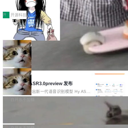
得住、用得稳、省得下、更安全！ 一、从现在开
价值潜能：华为云码道（CodeArts）
q2Seq 和 DocAI 的共同发明人）以及 Oriol Vin
中文驱动的数字员工，自主理解需求、规划步
一、代码仓深度理解技术的作用与价值 在软件工
始，Token使用一目...
代码仓技术解析
yals（Gemini 联合负责人，AlphaSta...
骤、编写代码。不挑模型、不挑平台，curl 一行
程实践中，代码仓是企业核心知识资产的主要载
开
开源科技
装完即用。 开源地址：Gitee · GitCode · GitHu
体。企业级代码仓库通常包含数十万乃至数百万
b 安装 支持 Java 8+（8~26）、macOS / Linu
一条“删库”命令跑 17 小时，算法工程
个文件，其规模远超单次模型调用可承载的上下
师删光 89TB 数据只为干私活
x / Windows / Harmony PC。 # macOS / Linu
文窗口。随着项目规模的持续扩张与代码历史的
最高人民检察院8月4日公布了一起案件：北京一
x / Harmony PC curl -fsSL https://solon.noea
不断累积，代码仓中的模块关系、接口契约、业
名90后算法工程师王某，为了给自己接的私活腾
局
r.org/solon...
务逻辑等关键信息往往分散于数十乃至数百个文
服务器空间，删光了公司AI游戏部门的全部核心
件之中，形成高度复杂的知识关联网络。传统的
Cloudflare 分享推理优化实践：KV ca
数据。 王某2024年1月入职东城区某科技公司AI
che 量化 + 权重压缩，吞吐量提升 4
代码检索手段（如关键词匹配、目录遍历）仅能
短剧部门，有互联网大厂背景。在公司内部架构
Kimi 和 GLM 是当前最强的大模型系列之一，但
1%，成本降 30%
在语法层面完成文本定位，难以触及代码的语义
调整期间，部门三次通知全员将数据从A集群迁
它们有一个共同的问题：太吃显存了。月之暗面
局
内涵与结构关联，导致开发者使用代码智能体在
移到B集群，王某都回复了"收到"。 他没有迁移
的 Kimi K 系列和智谱的 GLM 都是长上下文、M
理解大规模代码仓时面临显著"代码仓理解"瓶
腾讯混元 Hy ASR3.0preview 发布
数据。2024年9月3日下午4点，他使用此前登录
oE 架构的大模型，好用到让人上瘾，但 GPU 显
颈。 代码仓深度理解服务（以下简称" CodeBas
的账号密码进入A集群，输入了一条被程序员圈
存永远不够用。 Cloudflare 的 Workers AI 团队
腾讯混元正式推出新一代语音识别模型 Hy ASR
e深度理解服务"）是华为云码道（CodeA...
称为"删库跑路"的命令——最高管理员权限、无
一直在跑这些模型的推理。他们在官方博客上发
3.0preview。基于最新一代大语言模型 Hy3 的
白开水不加糖
需确认、强制递归删除。17个小时后，运维人员
了一篇技术文章，详细拆解了三种让大模型在 G
语言理解能力，以及融合了高精度语音识别与深
发现异常并中止进程时，89TB数据已经没了。
Pale Moon 34.3.2 发布，苍月浏览器
PU 上跑得更省、更快的技术手段——KV cache
度语义理解能力，实现了语音识别能力的全面升
删掉的是AI游戏部门的全部开发文件，包括公司
量化、模型权重压缩、以及共享 KV cache 的完
级。 根据介绍，Hy ASR3.0preview 目标在于：
Pale Moon 34.3.2 现已发布，这是一个安全更
自研的多个文生3D和...
整性保护。效果是：吞吐量提升 41%，每 token
让语音识别不再只是听清，而是真正听懂。通过
新和少量网页兼容性修复版本。 Changes/fixe
白开水不加糖