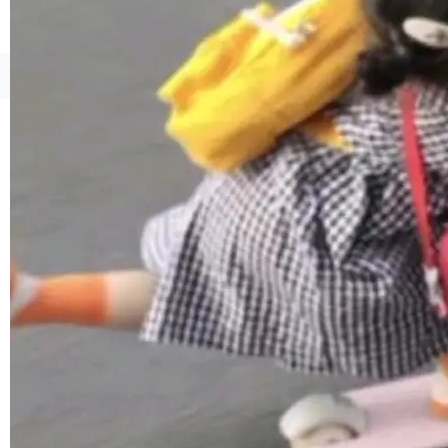
1，U1.5-Lite-Preview 在以下方向上带来了显著
提升： 原生支持4K图像生成； 更精细的局部纹
理、细节与真实世界质感； 更准确的中英文文字
©OSCHINA(OSChina.NET)
京ICP备2025119063号
生成与复杂版式组织； 更稳定的图...