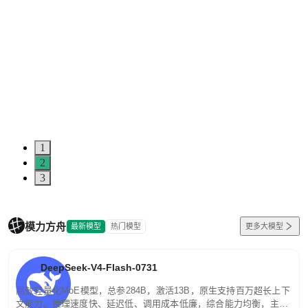
1
2
3
模力方舟
最新模型
热门模型
更多大模型
DeepSeek-V4-Flash-0731
高效轻量化MoE模型，总参284B，激活13B，原生支持百万超长上下
文能力。推理速度快、延迟低、调用成本低廉，综合能力均衡，主打