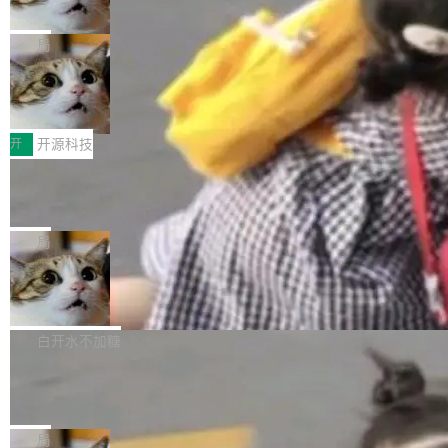
诉讼，称“Apple is getting this wron
（<a href="https://bugzilla.mozilla.org/show_
orkers 跑了十年 Isolate。用 CEO Matthew Pri
上个月，苹果一纸诉状把 OpenAI 告上法庭，指
g”
bug.cgi?id=204...
nce 的话说：「我们一生都在用 Isolate 运行代
控其挖角苹果前员工并窃取商业秘密。苹果的诉
局
码，而 AI Agent 不需要容器，它们需要的是 Iso
状把 OpenAI 描述成一个系统性地从前东家挖
late。」 容器为什么不合适 容器的问题在于启动
HUAWEI MatePad Edge上架WorkBu
人、套取机密信息的对手。 OpenAI 没发律师
ddy鸿蒙PC版，说话就能干活的AI办公
和销毁都太重了。一个 Agent 要执行的任务可能
函，也没选择庭外沉默。它在官网贴了一篇博
全能AI工作台WorkBuddy鸿蒙PC版上架HUAWE
搭子
只需要几毫秒的 CPU 时间，但容器从冷启动到
文，标题只有六个字：Apple is getting this wro
I MatePad Edge应用市场，直接下载即可使
开
开源科技
就绪要花数秒。如果未来有十...
ng。 然后，它把邮件往来和 iMessage 聊天记
用，与鸿蒙电脑上的体验一致。值得一提的是，
FFmpeg 9.0 发布：代号“Lei”，以此纪
录全贴了出来。 他发错人了 苹果外部律师 Gabr
这是目前市面上唯一支持平板接入WorkBuddy P
念中国开发者雷霄骅
iel Gross 来自 Weil 律所，2 月 23 日下午 5:53
C版的产品，搭载“人机双写”重磅功能——你写
全球知名开源多媒体框架 FFmpeg 今天正式发
给 OpenAI 总法律顾问 Che Chang 发了封邮
你的，AI写AI的，同屏协作互不干扰。一句话让
布了 9.0 版本。这个版本除了带来新一代音视频
局
件，附了一封长信，要求 OpenAI 配合调查前苹
AI帮你干活，现在开启全新体验！ 温馨提示：
处理能力和硬件加速支持之外，还有一个特殊之
果员工带走机密信...
亚马逊成本失控：AI 写代码烧掉 1215
体验WorkBuddy鸿蒙PC版前，请将 HUAWEI M
处：FFmpeg 9.0 的代号是“Lei”。 这个名字，
万元，超预算 860%
atePad Edge 升级至 HarmonyOS 6.1.0.135S
来自中国开发者雷霄骅（Lei Xiaohua）。 对于
外媒近日曝光了亚马逊的多份内部报告显示，AI
P9 patch03及以上版本。 *升级路径：设置 > 搜
很多中国音视频开发者而言，这个名字并不陌
导致公司在多个项目上超支。《金融时报》报道
白开水不加糖
索“软件更新” > 检查更新，即可搜索新版本，下
生。十年前，他通过大量中文技术文章、源码分
称，仅一个项目的成本超支就高达 180 万美元
载安装完成升级即可。 没有...
析和开源示例，让一代开发者第一次真正理解 F
Hugging Face CEO 发声：中国正在开
（约合人民币 1215 万元）。 具体来说，一名工
源模型上碾压我们
Fmpeg，也成为很多人进入音视频开发领域的
程师借助 Anthropic 旗下 Claude Sonnet 模型
"他们正在开源模型上碾压我们。" Hugging Fac
“启蒙老师”。 而今年，恰好是雷霄骅离世十周
编写程序，目标是完成电商平台作者信息与商品
e CEO Clément Delangue 在 CNBC 的采访里
局