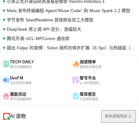
小米正式开源自研具身基座模型 Xiaomi-Robotics-1
Meta 发布终端编程 Agent“Muse Code” 和 Muse Spark 1.2 模型
字节发布 SeedRealtime 音视频全双工大模型
DeepSeek 将上调 API 定价，涨幅较大
腾讯开源 UCL-MPComm 通信库
跳出 Fatjar 的束缚：Solon 插件的体外扩展（E-Spi）与热插拔（H-Spi）
TECH DAILY
阅读榜单
每日内容报纸化
每周热文看这里
DevFM
智写平台
当天资讯听着看
AI 创作更轻松
激励活动
智库报告
参与活动赢源石
行业技术报告
AI 造物
更多造物项目