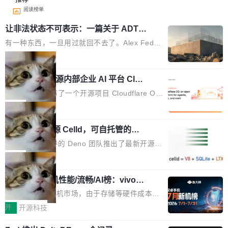
阅读榜单
让非法状态不可表示：一篇关于 ADT
的帖子在 Reddit 火了
有一种东西，一旦用过就回不去了。Alex Fedos
eev 管它叫"软件设计的基石"。 他说的东西不新
局
鲜——代数数据类型（ADT），尤其是和类型
Cloudflare 开源内部企业 AI 平台 Clou
（sum type）。但他说清楚了一件事：这不是类
dflare OS
型系统的学术体操，是日常编码的思维方式。 文
Cloudflare 发布了一个开源项目 Cloudflare O
章从一个简单的例子切入。一个网站的深色主题
S。如果你只看官方博客，你会觉得这是又一
局
设置，如果用布尔值 + 可空字段来表示——bool
个"AI 知识库 + 聊天机器人"——每个大厂都在
ean 表示是否可切换，nullable 的默认模式、浅
Deno 团队开源 Celld，可自托管的分
做，没什么新鲜的。 但 Kenton Varda 在 Twitte
布式 Durable Objects
色方案、深色方案——会产生大量无意义的组
r 上把事情说清楚了： 今天我们发布了 Cloudfla
Ryan Dahl 领导的 Deno 团队推出了最新开源项
合。方案缺了、配置冲突了、全 null 了。要知道
re OS，一个带连接器的聊天机器人，跟其他所
目 Celld，一个能在自己机器上运行 Cloudflare
局
哪些组合有效，作者说，你得靠"文档、校验、或
有科技公司做的一样。只不过，实际上它不一
Workers 和 Durable Objects 的守护进程。 设
者部落知识"。 换个写法。Rust 的 enum，两个
样。这是 Sandstorm.io 的重制版，我十年前的
鲁大师7月新机性能/流畅/AI榜：vivo夺
计思路很直接：每个对象是一个独立的 SQLite
变体：Switchable...
性能、流畅双第一，三星Galaxy Z系列
那个创业公司。不同的是，这次它构建在 Cloudf
数据库，按名称寻址，复制到你自己的 S3 兼容
2026年7月的手机市场，由于存储等硬件成本暴
新折叠缺席
lare Workers 上——我花了九年时间搭建的平台
存储库里。节点之间只通过这个存储库协调——
增，手机厂商的日子也不好过啊，新机速度明显
开
开源科技
——并且深度集成了 AI。这基本上是我十年秘密
没有控制平面，没有共识协议。每个对象自带一
放缓，因此硝烟味淡了许多。新机参数规格除开
计划的顶峰。 十年前，Ken...