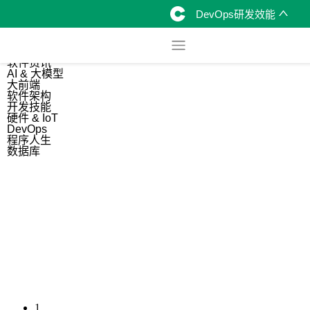
DevOps研发效能
综合
开源资讯
软件资讯
AI & 大模型
大前端
软件架构
开发技能
硬件 & IoT
DevOps
程序人生
数据库
1