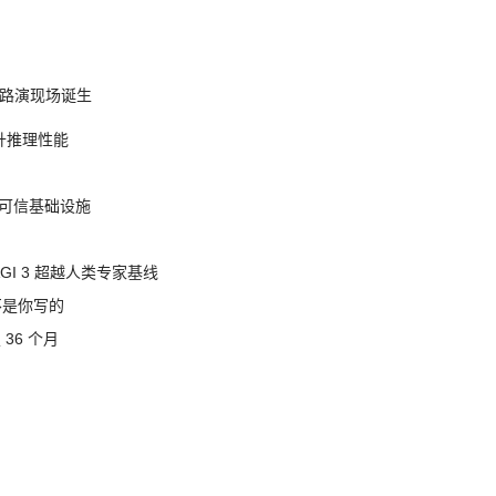
nt 路演现场诞生
提升推理性能
态的可信基础设施
AGI 3 超越人类专家基线
不是你写的
 36 个月