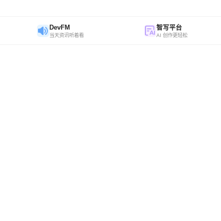
DevFM
智写平台
当天资讯听着看
AI 创作更轻松