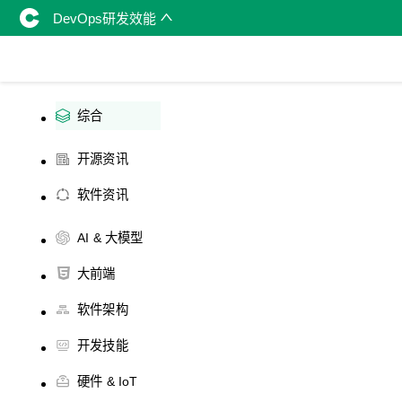
DevOps研发效能
综合
开源资讯
软件资讯
AI & 大模型
大前端
软件架构
开发技能
硬件 & IoT