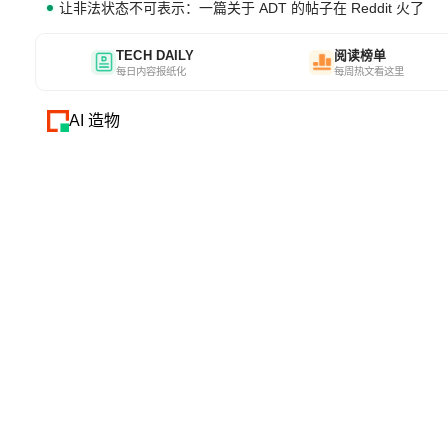
让非法状态不可表示：一篇关于 ADT 的帖子在 Reddit 火了
TECH DAILY
阅读榜单
每日内容报纸化
每周热文看这里
AI 造物