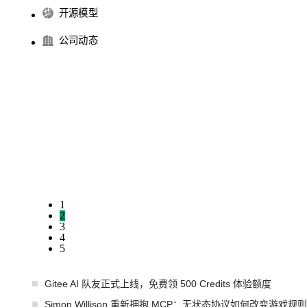
开源模型
公司动态
1
2
3
4
5
Gitee AI 队友正式上线，免费领 500 Credits 体验额度
Simon Willison 重新拥抱 MCP：无状态协议如何改变游戏规则