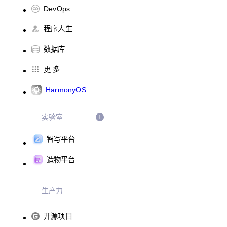
DevOps
程序人生
数据库
更 多
HarmonyOS
实验室
智写平台
造物平台
生产力
开源项目