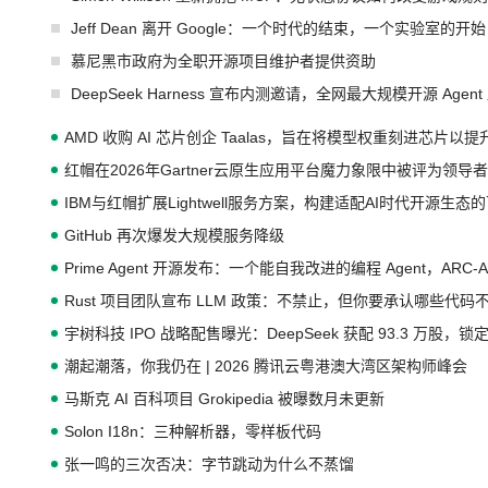
Jeff Dean 离开 Google：一个时代的结束，一个实验室的开始
慕尼黑市政府为全职开源项目维护者提供资助
DeepSeek Harness 宣布内测邀请，全网最大规模开源 Age
AMD 收购 AI 芯片创企 Taalas，旨在将模型权重刻进芯片以
红帽在2026年Gartner云原生应用平台魔力象限中被评为领导者
IBM与红帽扩展Lightwell服务方案，构建适配AI时代开源生
GitHub 再次爆发大规模服务降级
Prime Agent 开源发布：一个能自我改进的编程 Agent，ARC-
Rust 项目团队宣布 LLM 政策：不禁止，但你要承认哪些代码
宇树科技 IPO 战略配售曝光：DeepSeek 获配 93.3 万股，锁定
潮起潮落，你我仍在 | 2026 腾讯云粤港澳大湾区架构师峰会
马斯克 AI 百科项目 Grokipedia 被曝数月未更新
Solon I18n：三种解析器，零样板代码
张一鸣的三次否决：字节跳动为什么不蒸馏