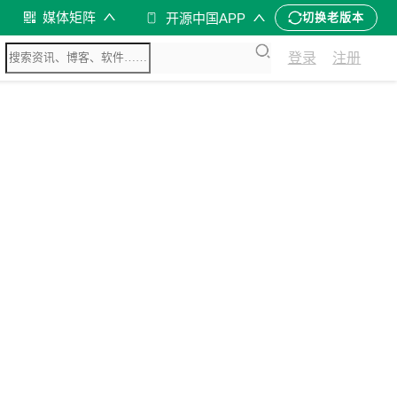
媒体矩阵
开源中国APP
切换老版本
登录
注册