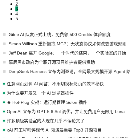
2
3
4
5
Gitee AI 队友正式上线，免费领 500 Credits 体验额度
Simon Willison 重新拥抱 MCP：无状态协议如何改变游戏规则
Jeff Dean 离开 Google：一个时代的结束，一个实验室的开始
慕尼黑市政府为全职开源项目维护者提供资助
DeepSeek Harness 宣布内测邀请，全网最大规模开源 Agent 路演现场诞生
任意网页划词 AI 问答：不用切换标签页的效率秘诀
为什么要开发又一个 AI 浏览器插件
🔥 Hot-Plug 实战：运行期管理 Solon 插件
OpenAI 宣布为 GPT-5.6 Sol 调优，并让免费用户无限用 Luna
许多顶级实验室的人现在几乎不读论文了
xAI 前工程师评现代 AI 领域最重要 Top3 开源项目