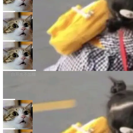
数字电视技术方向的博士生，长期从事视频、音
统，开发者工具必须开源
超出原定预算 860%。 更令人意外的是，该项目
2027 年就能追上美国前沿实验室的水平。 Dela
五年前，David Crawshaw 问过很多软件工程师
频技...
最终并未成功落地，而高额算力消耗持续运行长
ngue 把原因归结为一件事：开放协作。中国的
一个问题：你写过什么给自己用的程序？答案几
局
达 5 个月，公司直到财务对账时才察觉异常。这
AI 开发者在一个共享和协作的生态里加速迭代，
乎都是没有。工程师们整天用别人写的程序写程
意味着一个无人看管的 AI 程序，在近半年时间
而美国模型厂商在"闭门造车"。他的原话是 "buil
DeepSeek Harness 宣布内测邀请，全
序给别人用。偶尔有人自己写个博客系统、智能
里日夜不停地"烧钱"。 复盘显示，...
网最大规模开源 Agent 路演现场诞生
ding in silos"——各自为战，互不通气。 这个判
家居控制、家庭实验室，都算稀奇事。 Crawsh
一条内测招募帖，发出去的时候大概没人想到它
断从他嘴里说出来分量不同。Hugging Face 是
aw 是 Shelley 的作者，一个开源 AI coding age
会变成一场开源 Agent 生态的路演。 8月1日，
局
全球最大的开源 AI 平台，上面跑着上百万个模
nt。他最近在博客上写了一篇文章，核心论点很
DeepSeek Harness 团队负责人崔添翼（tiany
型。谁在开源赛道上领先，...
简单：开发者工具必须开源。 理由不是传统的自
商汤 SenseNova U1.5-Lite-Preview
i）在 X 上发帖： 「如果你是 Agent Harness 相
开源
由软件情怀，而是一个跟 AI agent 直接相关的
关开源项目的开发者，希望参加 DeepSeek Har
商汤科技宣布面向社区开源轻量级统一多模态模
技术判断。 两行 prompt 就能个性化任何软件 C
ness 的内测，可以回复或私信联系我。请附上
型的预览版本 SenseNova U1.5-Lite-Preview。
白开水不加糖
rawshaw 给出了两个 prompt。 第一个： "下载
GitHub id 以及开源代表作。」 DeepSeek 曾在
公告称，SenseNova U1.5-Lite-Preview并非简
某个软件的源码，在本地构建。修改 agent ...
Ubuntu 将核心系统包从 deb 转成了 s
官方招聘信息中写过一条简洁有力的公式：Mod
单的模型规模升级，而是基于 SenseNova U1
nap
el + Harness = Agent。模型负责理解和推理，
的一次系统性迭代，不仅在同一架构中贯通视觉
Ubuntu 正在把又一个核心系统包从 deb 转为 s
Harness 负责把能力落到真实环境中——调用工
理解、推理、生成与编辑，还仅以 8B-MoT 的轻
nap。这次是 hwctl——一个用来检查 Ubuntu
局
具、读写文件、管理上下文、处理错误、完成闭
量大小，将能力推进到4K、更精细的真实质感、
硬件认证状态的命令行工具。 Canonical 工程师
环。崔添翼招人的标...
Dario Amodei 担心新人来 Anthropic
更复杂的视觉控制和可持续迭代编辑。 相比 U
Alan Griffiths 在邮件列表中说得很直白：「hwc
只为金钱，不为使命
1，U1.5-Lite-Preview 在以下方向上带来了显著
tl 是一个 Ubuntu 专有的包，它和它的依赖项都
顶级 AI 研究员在两家公司之间来回跳，中间只
提升： 原生支持4K图像生成； 更精细的局部纹
是 Ubuntu 专有的，不会用在其他发行版上。」
隔了几天。 Lilian Weng 上周刚宣布因健康原因
局