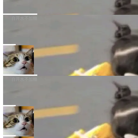
到你。从“逐字转写、单点优化”演进为“理解语
PostgreSQL 18/19 新特性深度解读
函数添加了多项边界检查，以避免潜在的越界访
境、兼容场景、一键直出”。 Hy ASR 3.0 previe
问、下溢和溢出。（DiD） 修复了加载和解析内
演讲者分享了一个有趣的实践：面对 PG 18 已
w 不要求标准普通话，方言识别覆盖粤语、吴语
容提供的字体时出现的几个问题 为避免音频加
发布的 Release Notes，他利用 AI 工具（如 Co
白开水不加糖
等 10 大方言片区和 20 余个二级小片区。在开
载、处理和播放过程中可能出现的一系列错误，
pilot）对数千条 commit 日志进行自动分析，先
源评测集中，Hy ASR 3.0 preview 在多语种的
对音频采样频率设定了下限 采样率低于 8kHz
慕尼黑市政府为全职开源项目维护者提
让模型总结出三十余条潜在特性，再逐条要求生
WER（...
供资助
（通常被认为是 "telephone"/"walkie-talkie" 音
成详细解释和代码校验，最终筛选出对用户体感
"在过去大约 10 年的大部分时间里，libexpat 的
质的最低采样率）的音频格式将被拒绝 修复了 C
最强的若干项。对于尚未正式发版的 PG 19，则
维护工作一直与我的日常工作、家务、社交生活
局
SS 圆角虚线样式中可能存在的问题 如果表单中
通过拉取过去一年内（从 PG 18 Beta1 时间点
和休闲娱乐竞争时间。" 这是 libexpat 维护者 S
的图像元素不在同一个子树中，则它们将不再关
至今）的所有 commit，同样交由 AI 分析提炼。
Firefox 153.0.3 发布
ebastian Pipping 写在博客里的话。8 月 4 日，
联 加...
经过人工复核，准确度令人满意。这一方法也为
他宣布了一个新消息：从 2026 年 8 月 1 日起，
Firefox 153.0.3 现已发布，具体更新内容如
社区爱好者提供了高效跟踪新版本的思路。
他可以全职维护 libexpat 了，最长 6 个月。发
下： New Smart Window 包含多项增强功能：
白开水不加糖
工资的是慕尼黑市政府。 libexpat 是一个 C99
<ul> <li>现在建议列表会显示更多结果，方便用
编写的流式 XML 解析器，MIT 许可证。和 libx
Cloudflare Computer 开源：你的 Age
户查找历史记录和切换到已打开的标签页。（<a
nt 需要一台电脑，而不是一个容器
ml2 一样，它是世界上使用最广泛的 XML 解析
href="https://bugzilla.mozilla.org/show_bug.c
Cloudflare 开源了名为 @cloudflare/computer
库之一。你的操作系统、浏览器、无数的基础设
gi?id=2019042">Bug&nbsp;2019042</a>）</l
的 npm 包。项目的核心论点是：容器不适合 Ag
局
施软件，很可能都在用它。而过去十年，维护它
i> <li>现在，助手可以直接使用 Exa 的网络搜索
ent 计算。真正适合的，是 Isolate。 Cloudflare
的人一直在用业余...
OpenAI 公开邮件和聊天记录回应苹果
结果回答问题，而无需将问题转交给搜索引擎。
工程师在这件事上没什么可谦虚的——他们用 W
诉讼，称“Apple is getting this wron
（<a href="https://bugzilla.mozilla.org/show_
orkers 跑了十年 Isolate。用 CEO Matthew Pri
上个月，苹果一纸诉状把 OpenAI 告上法庭，指
g”
bug.cgi?id=204...