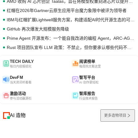
AMD 收购 AI 芯片创企 Taalas，旨在将模型权重刻进芯片以提升推理性能
红帽在2026年Gartner云原生应用平台魔力象限中被评为领导者
IBM与红帽扩展Lightwell服务方案，构建适配AI时代开源生态的可信基础设施
GitHub 再次爆发大规模服务降级
Prime Agent 开源发布：一个能自我改进的编程 Agent，ARC-AGI 3 超越人类专家基线
Rust 项目团队宣布 LLM 政策：不禁止，但你要承认哪些代码不是你写的
TECH DAILY
阅读榜单
每日内容报纸化
每周热文看这里
DevFM
智写平台
当天资讯听着看
AI 创作更轻松
激励活动
智库报告
参与活动赢源石
行业技术报告
AI 造物
更多造物项目