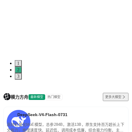
1
2
3
模力方舟
最新模型
热门模型
更多大模型
DeepSeek-V4-Flash-0731
高效轻量化MoE模型，总参284B，激活13B，原生支持百万超长上下
文能力。推理速度快、延迟低、调用成本低廉，综合能力均衡，主打