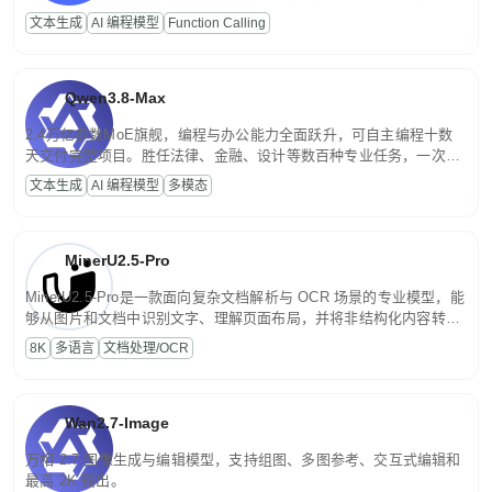
高并发、轻量化任务，适合日常对话、内容创作、基础 RAG、批量
文本生成
AI 编程模型
Function Calling
文案处理等普惠刚需场景。
Qwen3.8-Max
2.4万亿参数MoE旗舰，编程与办公能力全面跃升，可自主编程十数
天交付完整项目。胜任法律、金融、设计等数百种专业任务，一次对
话端到端交付生产级成果。原生视觉理解贯穿规划、执行与验证全流
文本生成
AI 编程模型
多模态
程，支持超长文档与长视频的深度语义解析。长程任务中自主规划与
闭环迭代，持续进化。
MinerU2.5-Pro
MinerU2.5-Pro是一款面向复杂文档解析与 OCR 场景的专业模型，能
够从图片和文档中识别文字、理解页面布局，并将非结构化内容转换
为便于存储、检索和二次处理的结构化结果。
8K
多语言
文档处理/OCR
Wan2.7-Image
万相 2.7 图像生成与编辑模型，支持组图、多图参考、交互式编辑和
最高 2K 输出。