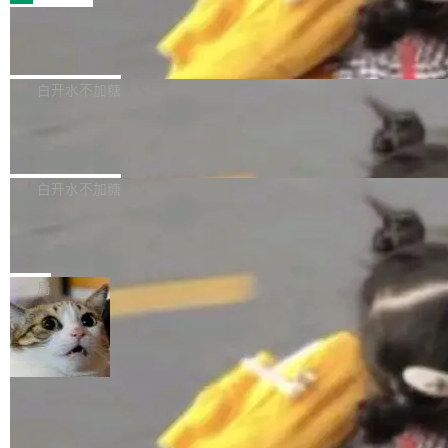
的 admin ...
幕画圈，或者直接甩手机。页面会实时显示转速
笔勾画边界，一层一层识别肌肉组织。如今，使
（圈/秒），声音来自真实竹知了录音的 1.72 秒
Apache Dubbo-go v3.3.2 正式发布
用东软飞标医学影像标注平台，同样的工作缩短
采样，无缝循环。音频解码失败时，还有一套合
至4小时，效率提升30倍。 这组数字背后，改变
这个版本面向生产环境，重心在内核稳定性。我
成兜底——锯齿波振荡器模拟脉冲，并联带通共
的不只是速度，而是把医学影像转化为AI能力的
们彻底收敛了旧配置体系，扩展了 Triple 协议与
白开水不加糖
振峰模拟竹膜和筒腔共鸣。 技术细节上，物理引
路径真正打通了。 大型医院积累的影像数据规模
泛化调用能力，加强了应用级元数据和服务治
擎是绳系质点模型：重力、弹性绳（只拉不
庞大，但不能直接用于训练模型。器官、病灶和
Calibre 9.12 发布，功能强大的开源电
理，同时集中修了并发安全、资源泄漏和热路径
推）、空气阻力，1/240 秒定步长积...
子书工具
组织边界，必须由专业医生逐层识别、标记和校
性能问题。
Calibre 开源项目是 Calibre 官方出的电子书管
正，才能成为机器能理解的高质量数据。医学影
理工具。它可以查看，转换，编辑和分类所有主
白开水不加糖
像AI落地最昂贵的环节，不是算法，是专业医生
流格式的电子书。Calibre 是个跨平台软件，可
的时间。 张医生是某三甲医院放射科副主任医
SwiftUI 问世七年了，为什么开发者还
以在 Linux、Windows 和 macOS 上运行。 Cal
师，牵头一项腹部肌肉影像课题。他需要在数百
在骂它？
ibre 9.12 现已正式发布，此次更新内容如下：
Yakov Manshin 发了一期长达 40 分钟的 YouT
张CT影像上完成像素级精细分割，让系统"...
新功能 macOS：在 Connect/Share 按钮中添加
ube 视频，标题是"SwiftUI 七年后：一个平庸的
局
通过 AirDop 共享书籍的功能 Content server：
故事"。视频核心观点很简单：SwiftUI 发布七年
支持可向服务器后端添加新端点的插件 Edit boo
了，仍然像一个永久公测版。 Manshin 从数据
k：Compress images：添加将 GIF 图像转换为
流、布局系统、API 稳定性、性能、跨平台五个
加载更多
JPEG/WebP 的选项 ToC Editor：添加一个按
维度逐一批判了 SwiftUI。最让人印象深刻的一
钮，用于对目录中的条目进...
个论据是：苹果官方的 SwiftUI 教程项目 Land
marks，用最新 Xcode 在最新 macOS 上构建