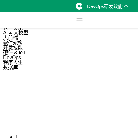
DevOps研发效能
综合
开源资讯
软件资讯
AI & 大模型
大前端
软件架构
开发技能
硬件 & IoT
DevOps
程序人生
数据库
1