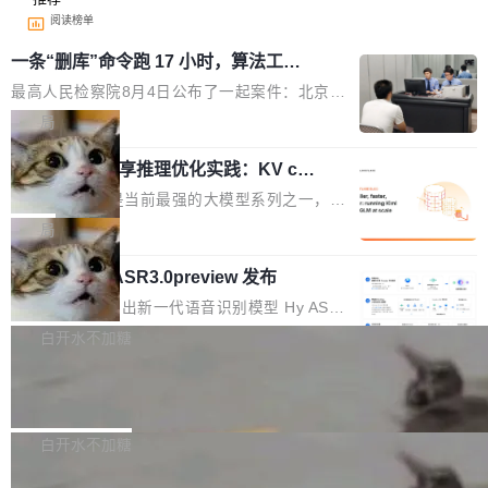
阅读榜单
一条“删库”命令跑 17 小时，算法工程
师删光 89TB 数据只为干私活
最高人民检察院8月4日公布了一起案件：北京一
名90后算法工程师王某，为了给自己接的私活腾
局
服务器空间，删光了公司AI游戏部门的全部核心
Cloudflare 分享推理优化实践：KV ca
数据。 王某2024年1月入职东城区某科技公司AI
che 量化 + 权重压缩，吞吐量提升 4
短剧部门，有互联网大厂背景。在公司内部架构
Kimi 和 GLM 是当前最强的大模型系列之一，但
1%，成本降 30%
调整期间，部门三次通知全员将数据从A集群迁
它们有一个共同的问题：太吃显存了。月之暗面
局
移到B集群，王某都回复了"收到"。 他没有迁移
的 Kimi K 系列和智谱的 GLM 都是长上下文、M
数据。2024年9月3日下午4点，他使用此前登录
腾讯混元 Hy ASR3.0preview 发布
oE 架构的大模型，好用到让人上瘾，但 GPU 显
的账号密码进入A集群，输入了一条被程序员圈
存永远不够用。 Cloudflare 的 Workers AI 团队
腾讯混元正式推出新一代语音识别模型 Hy ASR
称为"删库跑路"的命令——最高管理员权限、无
一直在跑这些模型的推理。他们在官方博客上发
3.0preview。基于最新一代大语言模型 Hy3 的
白开水不加糖
需确认、强制递归删除。17个小时后，运维人员
了一篇技术文章，详细拆解了三种让大模型在 G
语言理解能力，以及融合了高精度语音识别与深
发现异常并中止进程时，89TB数据已经没了。
PU 上跑得更省、更快的技术手段——KV cache
Pale Moon 34.3.2 发布，苍月浏览器
度语义理解能力，实现了语音识别能力的全面升
删掉的是AI游戏部门的全部开发文件，包括公司
量化、模型权重压缩、以及共享 KV cache 的完
级。 根据介绍，Hy ASR3.0preview 目标在于：
Pale Moon 34.3.2 现已发布，这是一个安全更
自研的多个文生3D和...
整性保护。效果是：吞吐量提升 41%，每 token
让语音识别不再只是听清，而是真正听懂。通过
新和少量网页兼容性修复版本。 Changes/fixe
白开水不加糖
成本降低 30%，精度不变。 FP8 省的不仅是显
先理解你的语境和意图，再把准确的文字直接给
s： 实现了URL.Parse()便捷功能 对浏览器内部
存 KV cache 是推理时最吃显...