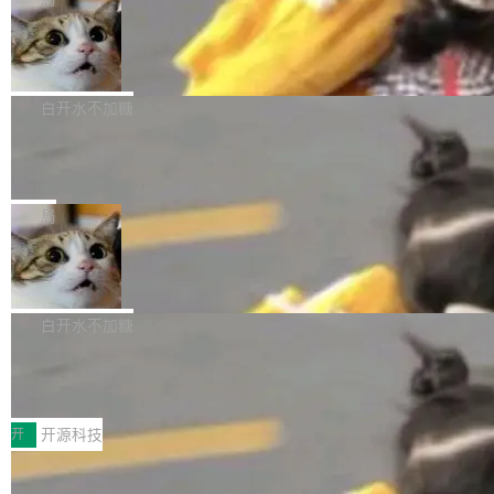
理、细节与真实世界质感； 更准确的中英文文字
所以 deb 版本的受众实际上为零。既然只有 Ub
离开 Thinking Machines Lab，说自己作为联合
生成与复杂版式组织； 更稳定的图...
untu 用户在用，那用 snap 打包就没什么可纠结
FFmpeg 9.0 发布
创始人的角色「太累了」。几天后，The Inform
的。 从 deb 到 snap 的迁移路径 hwctl 是 rust-
ation 就曝出她将重回 OpenAI，负责递归自我
FFmpeg 9.0 现已发布，包含多项改进。官方更
hwlib 硬件 API 库的一部分，命令行工具负责查
改进方向的研究。她是 Thinking Machines 过
新日志列出的 9.0 版本主要更新内容如下： 扩
白开水不加糖
询 Ubuntu 的硬件认证数据库。...
去一年内第四个离开的联合创始人。 这家由前
展 AMF 色彩转换器 (vf_vpp_amf) 的 HDR 功能
OpenAI CTO Mira Murati 创立的公司，连创始
DeepSeek V4 Flash 单日消耗 8 万亿 t
MP4 muxer 中支持 LCEVC 音轨复用 Playdate
okens 登顶热搜
团队都留不住。 但 Thinking Machines 不是唯
视频编码器和多路复用器 添加 v360_vulkan filt
8 万亿 tokens。一天。一家公司的消耗。 Open
一在人才争夺战中失血的公司。六月，Google
er HE-AAC 960 解码 (DAB+) transpose_cuda
Code 在 X 上发帖：「DeepSeek Flash did 8T
局
连失两员大将：Noam Shazeer 去了 Op...
filter 添加 AMF Frame Rate Converter (vf_frc
tokens on August 1st. 5T of free usage + 3T
_amf) filter SMPTE 2094-50 元数据支持和直
NetBSD 11.0 正式发布
on OpenCode Go.」79.8 万次浏览，连带着 #
通 ProRes RAW VideoToolbox 硬件加速器 AP
DeepSeek一天消耗了8万亿# 上了微博热搜——
NetBSD 11.0 现已正式发布，这是 NetBSD 操
V ...
注意这是 OpenCode 一家的消耗。 OpenCode
作系统的第十八个主要版本。 自 NetBSD 10.1
白开水不加糖
是 Anomaly 出品的 AI 编程工具，套餐 10 美元/
以来的变化 更新亮点： 新增对 RISC-V 处理器
月。用户交了 10 美元，就能用 DeepSeek Flas
2026 ChinaJoy鸿蒙游戏增长臻享会举
架构的支持。NetBSD 11.0 是首个支持 64 位 R
办，鲸鸿动能系统呈现游戏行业解决方
h 随便写代码，按网友说法：「怎么使劲用也用
ISC-V 平台的稳定版本，涵盖一系列基于 StarFi
8月1日，2026 ChinaJoy期间，鸿蒙游戏增长臻
案
不完。」5T 来自免费额度，3T 来自 Go...
ve JH71XX 的设备，例如 VisionFive 2、PINE
享会在上海举办。鸿蒙生态的全场景智慧营销平
开
开源科技
64 STAR64，以及 QEMU。 增强了对 POSIX.1
台鲸鸿动能协同华为游戏中心，面向游戏行业开
-2024 和 C23 编程接口标准的兼容性。 compat
技嘉X3D系列再添新成员 B850 AORU
发者及生态伙伴，系统呈现了平台在游戏领域的