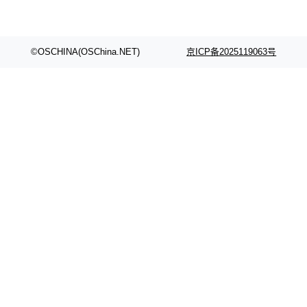
©OSCHINA(OSChina.NET)
京ICP备2025119063号