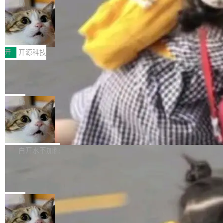
nce 的话说：「我们一生都在用 Isolate 运行代
控其挖角苹果前员工并窃取商业秘密。苹果的诉
局
码，而 AI Agent 不需要容器，它们需要的是 Iso
状把 OpenAI 描述成一个系统性地从前东家挖
HUAWEI MatePad Edge上架WorkBu
late。」 容器为什么不合适 容器的问题在于启动
人、套取机密信息的对手。 OpenAI 没发律师
ddy鸿蒙PC版，说话就能干活的AI办公
和销毁都太重了。一个 Agent 要执行的任务可能
函，也没选择庭外沉默。它在官网贴了一篇博
全能AI工作台WorkBuddy鸿蒙PC版上架HUAWE
搭子
只需要几毫秒的 CPU 时间，但容器从冷启动到
文，标题只有六个字：Apple is getting this wro
I MatePad Edge应用市场，直接下载即可使
开
开源科技
就绪要花数秒。如果未来有十...
ng。 然后，它把邮件往来和 iMessage 聊天记
用，与鸿蒙电脑上的体验一致。值得一提的是，
录全贴了出来。 他发错人了 苹果外部律师 Gabr
FFmpeg 9.0 发布：代号“Lei”，以此纪
这是目前市面上唯一支持平板接入WorkBuddy P
念中国开发者雷霄骅
iel Gross 来自 Weil 律所，2 月 23 日下午 5:53
C版的产品，搭载“人机双写”重磅功能——你写
全球知名开源多媒体框架 FFmpeg 今天正式发
给 OpenAI 总法律顾问 Che Chang 发了封邮
你的，AI写AI的，同屏协作互不干扰。一句话让
布了 9.0 版本。这个版本除了带来新一代音视频
局
件，附了一封长信，要求 OpenAI 配合调查前苹
AI帮你干活，现在开启全新体验！ 温馨提示：
处理能力和硬件加速支持之外，还有一个特殊之
果员工带走机密信...
体验WorkBuddy鸿蒙PC版前，请将 HUAWEI M
亚马逊成本失控：AI 写代码烧掉 1215
处：FFmpeg 9.0 的代号是“Lei”。 这个名字，
万元，超预算 860%
atePad Edge 升级至 HarmonyOS 6.1.0.135S
来自中国开发者雷霄骅（Lei Xiaohua）。 对于
外媒近日曝光了亚马逊的多份内部报告显示，AI
P9 patch03及以上版本。 *升级路径：设置 > 搜
很多中国音视频开发者而言，这个名字并不陌
导致公司在多个项目上超支。《金融时报》报道
白开水不加糖
索“软件更新” > 检查更新，即可搜索新版本，下
生。十年前，他通过大量中文技术文章、源码分
称，仅一个项目的成本超支就高达 180 万美元
载安装完成升级即可。 没有...
析和开源示例，让一代开发者第一次真正理解 F
Hugging Face CEO 发声：中国正在开
（约合人民币 1215 万元）。 具体来说，一名工
源模型上碾压我们
Fmpeg，也成为很多人进入音视频开发领域的
程师借助 Anthropic 旗下 Claude Sonnet 模型
"他们正在开源模型上碾压我们。" Hugging Fac
“启蒙老师”。 而今年，恰好是雷霄骅离世十周
编写程序，目标是完成电商平台作者信息与商品
e CEO Clément Delangue 在 CNBC 的采访里
局
年。FFmpeg 社区最终选择用一个大版本的名
列表的数据匹配 —— 一项常规的数据处理任
没有拐弯抹角。他说中国正在赢得 AI 竞赛，而
字，留下了这份纪念。 雷霄骅曾是中国传媒大学
务，最终却产生了 180 万美元的账单，实际支出
当 AI agent 把源码变成了最好的扩展系
且按目前的速度，中国 AI 工具预计在今年底或