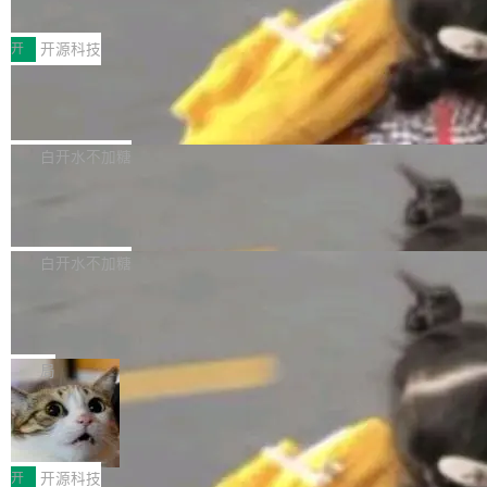
S ELITE X3D主板强化性能体验
_linux(8) 增强了对 Linux 系统调用的支持，包
完整能力版图——从IAP高价值用户的全周期经
面向AMD Ryzen X3D处理器玩家，技嘉X3D系
括 epoll（围绕 kqueue 实现）、POSIX 消息队
营、到IAA游戏的“买变一体”正循环、再到联运与
列主板阵容迎来新成员——B850 AORUS ELITE
开
开源科技
列、...
广告协同的全链路经营闭环，以及面向全球市场
X3D。作为面向主流高性能平台打造的全新主板
的出海增长布局。 华为终端云业务商业化销售负
Zadig v5.0 发布：AI 发布专员与 AI 审
产品，B850 AORUS ELITE X3D延续技嘉在X3
查专员上线
责人在开场致辞中表示，游戏开发者的核心诉求
D平台优化上的技术积累，旨在为游戏玩家带来
我们团队这几天最大的卡点不是 AI 写得不够
已不再是“多一个投放渠道”，而是一套能够持续
更稳定、更高效的装机选择。 B850 AORUS ELI
好，是 AI 写得太好了。 好到审查排期从两天的
白开水不加糖
驱动增长的体系。截至目前，搭载HarmonyOS
TE X3D基于AMD AM5平台打造，支持AMD Ry
活儿拖成了五天。PR 一堆起来没人敢合，发布
6的终端设备已突破7000万台，注册开发者数量
Dgraph v25.4.0 发布，具有图形后端的
zen 9000/8000/7000系列处理器，并针对X3D
窗口推了又推。好到合进 main 分支的代码，我
已突破 1100 万。随着鸿蒙生态汇聚越来越多的
原生 GraphQL 数据库
处理器特性进行平台级优化。其搭载X3D鸡血模
们自己都没看完。 这事不是个例。GitLab 调研
Dgraph 是一个水平可扩展的分布式 GraphQL
高质量游戏...
式2.0，可根据不同使用场景释放处理器潜力，
过 1528 名开发者，85% 说 AI 把瓶颈从写代码
数据库，有一个图形后端。作为一个原生的 Gra
白开水不加糖
帮助玩家在游戏与高负载应用中获得更充分的性
转移到了审代码。 写代码有人替你干了。但审代
phQL 数据库，它严格控制数据在磁盘上的排列
能表现。 在核心规格方面，B850 AO...
竹知了：一个零依赖的单文件 HTML，
码、把关发版这两道关，还得靠人肉扛。 V5.0
方式，以优化查询性能和吞吐量，减少集群中的
把儿时竹蝉玩具搬进浏览器
想让 AI 一起盯。
磁盘寻道和网络调用。 Dgraph v25.4.0 现已发
竹知了（zhuzhiliao）是那种小时候路边摊上几
布，具体更新内容包括： feat(zero)：Zero 现
块钱的玩意儿——一根小竹签，一个竹筒，一头
局
支持 --security superflag（token=...;whitelist
系着涂了松香的线。甩起来，竹膜震动，发出“哇
=...），与 Alpha 版本的格式一致，并据此对其
30倍效率升级：解锁医学影像数据要素
——哇”的蝉鸣声。实物越来越难找了，有开发者
价值化的真实路径
管理 HTTP 端点进行授权。 <blockquote> <p>
把它做成了 Web 玩具，放在 zhuzhiliao.imsai.c
完成一例腹部CT影像标注，张医生过去需要约1
<span><strong>警告：</strong>&nbsp;Zero
c 上，并在 GitHub 开源。 玩法很简单：按住屏
20个小时。他必须在数百张连续影像上，一笔一
开
开源科技