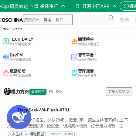
媒体矩阵
evOps研发效能
开源中国APP
切
综合
登录
开源资讯
软件资讯
TECH DAILY
阅读榜单
每日内容报纸化
每周热文看这里
DevFM
智写平台
当天资讯听着看
AI 创作更轻松
激励活动
智库报告
参与活动赢源石
行业技术报告
模力方舟
最新模型
热门模型
更多大模型
DeepSeek-V4-Flash-0731
高效轻量化MoE模型，总参284B，激活13B，原生支持百万超长上下
文能力。推理速度快、延迟低、调用成本低廉，综合能力均衡，主打
高并发、轻量化任务，适合日常对话、内容创作、基础 RAG、批量
文本生成
AI 编程模型
Function Calling