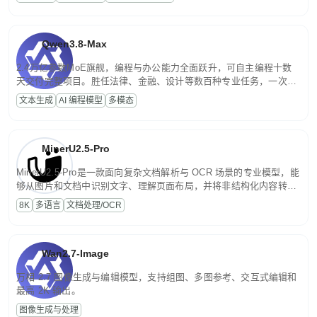
文案处理等普惠刚需场景。
Qwen3.8-Max
2.4万亿参数MoE旗舰，编程与办公能力全面跃升，可自主编程十数
天交付完整项目。胜任法律、金融、设计等数百种专业任务，一次对
话端到端交付生产级成果。原生视觉理解贯穿规划、执行与验证全流
文本生成
AI 编程模型
多模态
程，支持超长文档与长视频的深度语义解析。长程任务中自主规划与
闭环迭代，持续进化。
MinerU2.5-Pro
MinerU2.5-Pro是一款面向复杂文档解析与 OCR 场景的专业模型，能
够从图片和文档中识别文字、理解页面布局，并将非结构化内容转换
为便于存储、检索和二次处理的结构化结果。
8K
多语言
文档处理/OCR
Wan2.7-Image
万相 2.7 图像生成与编辑模型，支持组图、多图参考、交互式编辑和
最高 2K 输出。
图像生成与处理