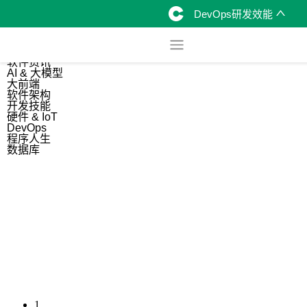
DevOps研发效能
综合
开源资讯
软件资讯
AI & 大模型
大前端
软件架构
开发技能
硬件 & IoT
DevOps
程序人生
数据库
1