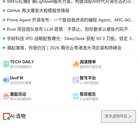
IBM与红帽扩展Lightwell服务方案，构建适配AI时代开源生态的可信基础设施
GitHub 再次爆发大规模服务降级
Prime Agent 开源发布：一个能自我改进的编程 Agent，ARC-AGI 3 超越人类专家基线
Rust 项目团队宣布 LLM 政策：不禁止，但你要承认哪些代码不是你写的
宇树科技 IPO 战略配售曝光：DeepSeek 获配 93.3 万股，锁定 36 个月
潮起潮落，你我仍在 | 2026 腾讯云粤港澳大湾区架构师峰会
TECH DAILY
阅读榜单
每日内容报纸化
每周热文看这里
DevFM
智写平台
当天资讯听着看
AI 创作更轻松
激励活动
智库报告
参与活动赢源石
行业技术报告
AI 造物
更多造物项目