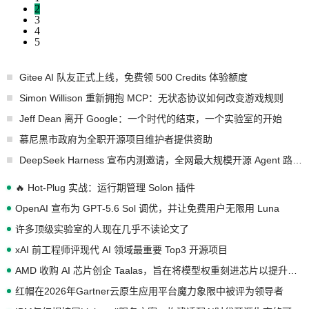
2
3
4
5
Gitee AI 队友正式上线，免费领 500 Credits 体验额度
Simon Willison 重新拥抱 MCP：无状态协议如何改变游戏规则
Jeff Dean 离开 Google：一个时代的结束，一个实验室的开始
慕尼黑市政府为全职开源项目维护者提供资助
DeepSeek Harness 宣布内测邀请，全网最大规模开源 Agent 路演现场诞生
🔥 Hot-Plug 实战：运行期管理 Solon 插件
OpenAI 宣布为 GPT-5.6 Sol 调优，并让免费用户无限用 Luna
许多顶级实验室的人现在几乎不读论文了
xAI 前工程师评现代 AI 领域最重要 Top3 开源项目
AMD 收购 AI 芯片创企 Taalas，旨在将模型权重刻进芯片以提升推理性能
红帽在2026年Gartner云原生应用平台魔力象限中被评为领导者