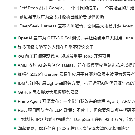
Jeff Dean 离开 Google：一个时代的结束，一个实验室的开始
慕尼黑市政府为全职开源项目维护者提供资助
DeepSeek Harness 宣布内测邀请，全网最大规模开源 Age
OpenAI 宣布为 GPT-5.6 Sol 调优，并让免费用户无限用 Luna
许多顶级实验室的人现在几乎不读论文了
xAI 前工程师评现代 AI 领域最重要 Top3 开源项目
AMD 收购 AI 芯片创企 Taalas，旨在将模型权重刻进芯片以
红帽在2026年Gartner云原生应用平台魔力象限中被评为领导者
IBM与红帽扩展Lightwell服务方案，构建适配AI时代开源生
GitHub 再次爆发大规模服务降级
Prime Agent 开源发布：一个能自我改进的编程 Agent，ARC-
Rust 项目团队宣布 LLM 政策：不禁止，但你要承认哪些代码
宇树科技 IPO 战略配售曝光：DeepSeek 获配 93.3 万股，锁定
潮起潮落，你我仍在 | 2026 腾讯云粤港澳大湾区架构师峰会