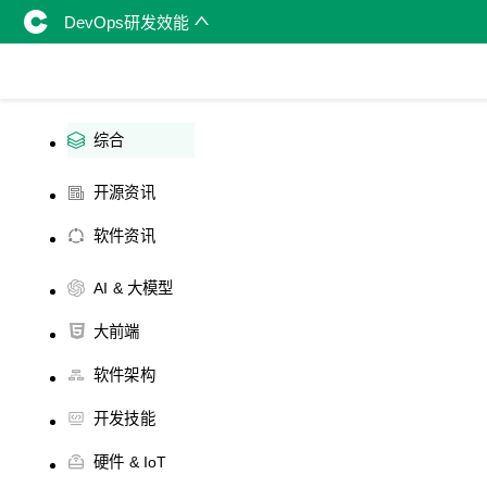
DevOps研发效能
综合
开源资讯
软件资讯
AI & 大模型
大前端
软件架构
开发技能
硬件 & IoT