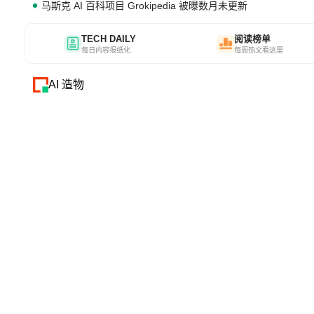
马斯克 AI 百科项目 Grokipedia 被曝数月未更新
TECH DAILY
阅读榜单
每日内容报纸化
每周热文看这里
AI 造物