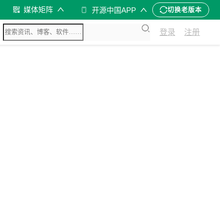
媒体矩阵
开源中国APP
切换老版本
登录
注册