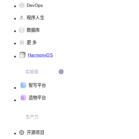
DevOps
程序人生
数据库
更 多
HarmonyOS
实验室
智写平台
造物平台
生产力
开源项目