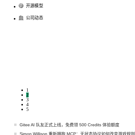
开源模型
公司动态
1
2
3
4
5
Gitee AI 队友正式上线，免费领 500 Credits 体验额度
Simon Willison 重新拥抱 MCP：无状态协议如何改变游戏规则