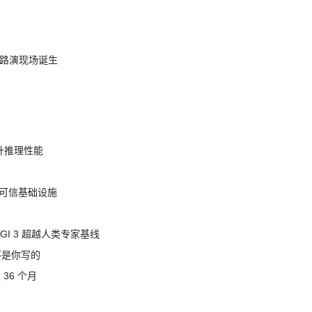
nt 路演现场诞生
提升推理性能
态的可信基础设施
AGI 3 超越人类专家基线
不是你写的
 36 个月