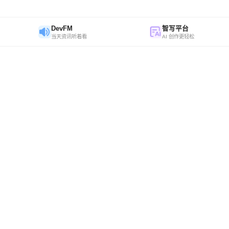
DevFM
智写平台
当天资讯听着看
AI 创作更轻松