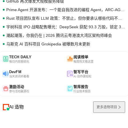
GitHub 再次爆发大规模服务降级
Prime Agent 开源发布：一个能自我改进的编程 Agent，ARC-AGI 3 超越人类专家基线
Rust 项目团队宣布 LLM 政策：不禁止，但你要承认哪些代码不是你写的
宇树科技 IPO 战略配售曝光：DeepSeek 获配 93.3 万股，锁定 36 个月
潮起潮落，你我仍在 | 2026 腾讯云粤港澳大湾区架构师峰会
马斯克 AI 百科项目 Grokipedia 被曝数月未更新
TECH DAILY
阅读榜单
每日内容报纸化
每周热文看这里
DevFM
智写平台
当天资讯听着看
AI 创作更轻松
激励活动
智库报告
参与活动赢源石
行业技术报告
AI 造物
更多造物项目