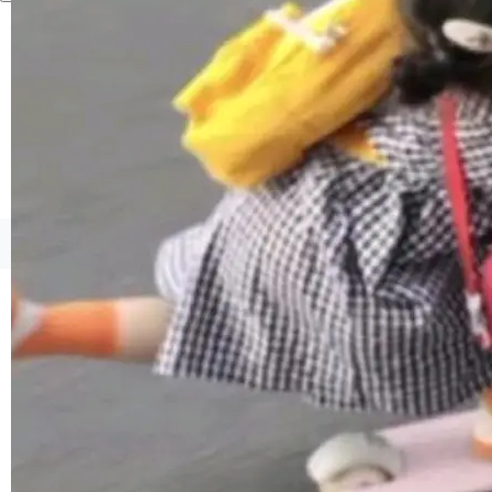
境、兼容场景、一键直出”。 Hy ASR 3.0 previe
w 不要求标准普通话，方言识别覆盖粤语、吴语
等 10 大方言片区和 20 余个二级小片区。在开
源评测集中，Hy ASR 3.0 preview 在多语种的
WER（...
©OSCHINA(OSChina.NET)
京ICP备2025119063号