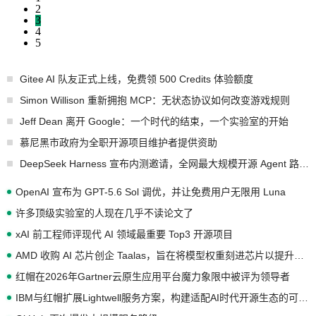
2
3
4
5
Gitee AI 队友正式上线，免费领 500 Credits 体验额度
Simon Willison 重新拥抱 MCP：无状态协议如何改变游戏规则
Jeff Dean 离开 Google：一个时代的结束，一个实验室的开始
慕尼黑市政府为全职开源项目维护者提供资助
DeepSeek Harness 宣布内测邀请，全网最大规模开源 Agent 路演现场诞生
OpenAI 宣布为 GPT-5.6 Sol 调优，并让免费用户无限用 Luna
许多顶级实验室的人现在几乎不读论文了
xAI 前工程师评现代 AI 领域最重要 Top3 开源项目
AMD 收购 AI 芯片创企 Taalas，旨在将模型权重刻进芯片以提升推理性能
红帽在2026年Gartner云原生应用平台魔力象限中被评为领导者
IBM与红帽扩展Lightwell服务方案，构建适配AI时代开源生态的可信基础设施