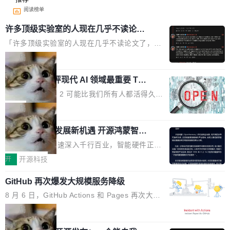
阅读榜单
许多顶级实验室的人现在几乎不读论文
了
「许多顶级实验室的人现在几乎不读论文了，而
且他们认为 ICLR/ICML/NeurIPS 充斥着大量过
局
度宣传和欺诈。」 OpenAI 研究员 Keller Jorda
xAI 前工程师评现代 AI 领域最重要 Top
n 这条推文引发了广泛讨论。他不是在说风凉
3 开源项目
话，他是说出了一个圈内人尽皆知但很少公开捅
Flash Attention 2 可能比我们所有人都活得久。
破的事实。 Jordan 随后补充了一句软化声明：
这句话不是来自某个技术博客，而是出自 Hieu
局
「我不认为这些会议上大部分论文都在过度宣传
Pham 的一条推文。Hieu Pham 是谁？他是 xAI
或造假。问题是，作为读者，如果你筛选出那些
共商智能硬件发展新机遇 开源鸿蒙智能
的早期工程师之一，在 Grok 训练基础设施团队
硬件开发者日杭州站即将举行
看起来最令人兴奋的论文，那它们大部分都是过
工作过。近日他在 X 上发了一条帖子，列出了他
随着万物智联加速深入千行百业，智能硬件正从
度宣传的。」 这才是真正的痛点。不是所有论文
认为现代 AI 领域最重要的三个开源项目。 第一
单点设备迈向智能化、网联化、协同化发展。作
开
开源科技
都有问题，是最吸引眼球的那批论文最有问题。
个名字毫无悬念：Flash Attention 2。 Hieu 的
为面向全场景、跨终端的分布式操作系统，开源
他引用的帖子来自 Mathew Shen，一位 ICLR 2
理由很具体。FA 系列不需要解释，但 FA2 是他
GitHub 再次爆发大规模服务降级
鸿蒙通过统一技术底座和分布式能力，为不同类
026 的读者：「看了篇 ...
认为最重要的一个——复杂度恰到好处，刚好能
型智能设备的开发、连接与互联提供关键支撑，
8 月 6 日，GitHub Actions 和 Pages 再次大规
驱动你去学 CuTe，但还没被那些"邪恶的" Hopp
也为产业链企业探索产品创新与商业增长打开新
模服务降级，Actions 完全不可用超过 5 小时，
局
er++ 优化所淹没，足够容易修改和适配。 更关
的空间。 8月14日，开源鸿蒙智能硬件开发者日
webhook 停发，连自托管 runner 也因调度层故
键的是 FA2 的持久性...