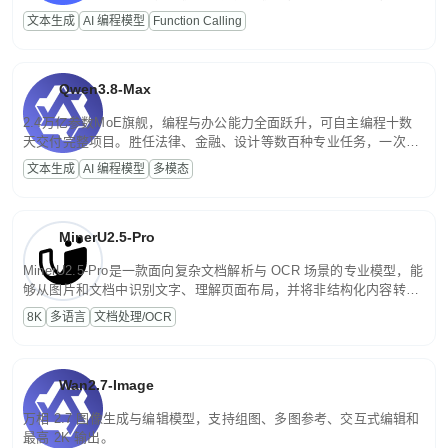
高并发、轻量化任务，适合日常对话、内容创作、基础 RAG、批量
文本生成
AI 编程模型
Function Calling
文案处理等普惠刚需场景。
Qwen3.8-Max
2.4万亿参数MoE旗舰，编程与办公能力全面跃升，可自主编程十数
天交付完整项目。胜任法律、金融、设计等数百种专业任务，一次对
话端到端交付生产级成果。原生视觉理解贯穿规划、执行与验证全流
文本生成
AI 编程模型
多模态
程，支持超长文档与长视频的深度语义解析。长程任务中自主规划与
闭环迭代，持续进化。
MinerU2.5-Pro
MinerU2.5-Pro是一款面向复杂文档解析与 OCR 场景的专业模型，能
够从图片和文档中识别文字、理解页面布局，并将非结构化内容转换
为便于存储、检索和二次处理的结构化结果。
8K
多语言
文档处理/OCR
Wan2.7-Image
万相 2.7 图像生成与编辑模型，支持组图、多图参考、交互式编辑和
最高 2K 输出。