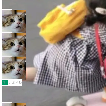
的帖子在 Reddit 火了
式”为主题，直面AI从实验室走向规模化产业落地
有一种东西，一旦用过就回不去了。Alex Fedos
的核心质量命题。会上，《2026智能研发生产力
eev 管它叫"软件设计的基石"。 他说的东西不新
局
工具选型手册》发布，Testin云测的Testin XAge
鲜——代数数据类型（ADT），尤其是和类型
nt智能测试系统入选AI测试领域代表产品。对CI
Cloudflare 开源内部企业 AI 平台 Clou
（sum type）。但他说清楚了一件事：这不是类
dflare OS
O而言，这提示了一个转变：AI测试正在从效率
型系统的学术体操，是日常编码的思维方式。 文
Cloudflare 发布了一个开源项目 Cloudflare O
工具升级为企业的质量基础设施。 CIO面对的新
章从一个简单的例子切入。一个网站的深色主题
S。如果你只看官方博客，你会觉得这是又一
局
现实 过去两年，CIO们的焦虑清单上多了两项：
设置，如果用布尔值 + 可空字段来表示——bool
个"AI 知识库 + 聊天机器人"——每个大厂都在
一是如何让大模型和智能体应用安全地从PoC走
ean 表示是否可切换，nullable 的默认模式、浅
Deno 团队开源 Celld，可自托管的分
做，没什么新鲜的。 但 Kenton Varda 在 Twitte
向生产，二是如何让测试团队跟得上AI应用...
布式 Durable Objects
色方案、深色方案——会产生大量无意义的组
r 上把事情说清楚了： 今天我们发布了 Cloudfla
Ryan Dahl 领导的 Deno 团队推出了最新开源项
合。方案缺了、配置冲突了、全 null 了。要知道
re OS，一个带连接器的聊天机器人，跟其他所
目 Celld，一个能在自己机器上运行 Cloudflare
局
哪些组合有效，作者说，你得靠"文档、校验、或
有科技公司做的一样。只不过，实际上它不一
Workers 和 Durable Objects 的守护进程。 设
者部落知识"。 换个写法。Rust 的 enum，两个
鲁大师7月新机性能/流畅/AI榜：vivo夺
样。这是 Sandstorm.io 的重制版，我十年前的
计思路很直接：每个对象是一个独立的 SQLite
变体：Switchable...
性能、流畅双第一，三星Galaxy Z系列
那个创业公司。不同的是，这次它构建在 Cloudf
数据库，按名称寻址，复制到你自己的 S3 兼容
2026年7月的手机市场，由于存储等硬件成本暴
新折叠缺席
lare Workers 上——我花了九年时间搭建的平台
存储库里。节点之间只通过这个存储库协调——
增，手机厂商的日子也不好过啊，新机速度明显
开
开源科技
——并且深度集成了 AI。这基本上是我十年秘密
没有控制平面，没有共识协议。每个对象自带一
放缓，因此硝烟味淡了许多。新机参数规格除开
计划的顶峰。 十年前，Ken...
Zed 推出 DeltaDB，一个记录 commit
个小型数据库，应用天然按分片构建，单个数据
高价的三星折叠（三星Galaxy Z Fold8 Ultra / Z
之间所有操作的版本控制系统
库的竞争和爆炸半径问题在设计层面就被消除
Fold8 / Z Flip8）外，其余要么是中低端机器，
Zed 编辑器团队发布了新项目——DeltaDB，一
了。 闲置的 cell 会休眠到几乎不占资源。当 cel
例如iQOO Z11i、REDMI Note 17、REDMI No
个在 git commit 之间记录每一次编辑操作的版
局