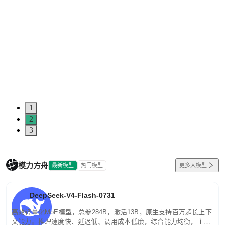
1
2
3
模力方舟
最新模型
热门模型
更多大模型
DeepSeek-V4-Flash-0731
高效轻量化MoE模型，总参284B，激活13B，原生支持百万超长上下
文能力。推理速度快、延迟低、调用成本低廉，综合能力均衡，主打