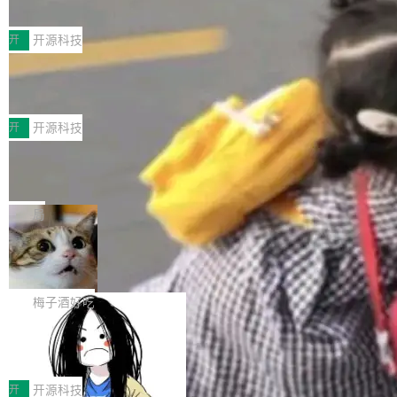
典型案例
计算节点间多种内存类型的高性能通信。 UCL-
近日，工信部科技司公示《2025人工智能应用典
MPComm将作为一种传输引擎接入Mooncake T
型案例入选名单》，深信服“面向企业研发场景的
开
开源科技
ENT，实现零拷贝传输性能提升30%、非零拷贝
开源 AI 编程平台 CoStrict 应用”凭借卓越的技术
传输性能最高提升5倍。UCL-MPComm底层基
深信服AI算力网关入选工信部人工智能
创新与落地成效成功入选。 全链路私有化部署，
应用典型案例！
于自研UCL-Engine通信引擎，后续腾讯网平将
助力企业AI研发安全落地 当前，越来越多企业已
前不久，工业和信息化部正式发布《2025年人工
持续开源更多基于UCL-Engine的高性能通信组
经开始引入 AI Coding 工具，通过调用公有云模
智能应用典型案例名单》，集中展示人工智能在
开
开源科技
件。 腾讯网平团队在UCL-MPComm中实现了一
型或企业内部部署模型提升研发效率。但随着 AI
各领域的应用成果，覆盖技术底座、行业赋能、
个独立于业务线程的全局通信引擎（Engine），
Jeff Dean 离开 Google：一个时代的结
Coding 从个人辅助工具逐步走向团队级、组织
产品应用、支撑保障、专题等五大方向。深信服
并实...
束，一个实验室的开始
级应用，企业在规模化落地过程中，对安全性、
AI算力网关（AI创新平台）成功入选！ 随着各行
Google 员工编号 20。MapReduce 作者之一。
可控性和代码质量提出了更高要求。 首先是数据
各业的Agent走向规模化建设，算力构成形态逐
Bigtable 作者之一。TensorFlow 的作者之一。
局
安全与合规要求。对于大多数普通研发场景，公
渐丰富，用户关注的重点也在发生变化：不只是
Gemini 的架构师。Google 首席科学家。 Jeff D
有云模型能够满足快速试用和效率提升的需求。
🔥 SolonCode v2026.8.4 发布：界面
让AI用起来，还要进一步看清混合算力时代下，
ean 在 Google 工作了 27 年后，宣布离职。 他
但对于金融、能源、医疗等对数据安全要求较...
字体可调、22 种语言、记忆搜索增强
Token花在哪里、算力是否被充分利用，以及持
不是一个人走。一同离开的还有 Sanjay Ghema
打开终端就能上岗的全中文编码智能体，这一轮
续增长的AI成本该如何优化。 深信服AI算力网关
wat（Google 员工编号 23，Jeff Dean 二十多
把「看得清、用母语、记得住」三件事一次补
梅子酒好吃
正是围绕这些实际问题，从Token治理和成本治
年的编程搭档，MapReduce 和 Bigtable 的共同
齐。 SolonCode 是什么 SolonCode 是杭州无
理两个方面，让用户的每一份算力都看得清、管
作者）、Quoc Le（Google 大脑核心成员，Se
让“代码语义理解”深度释放AI Coding
耳科技研发的企业级终端编码智能体——一位全
得住、用得稳、省得下、更安全！ 一、从现在开
价值潜能：华为云码道（CodeArts）
q2Seq 和 DocAI 的共同发明人）以及 Oriol Vin
中文驱动的数字员工，自主理解需求、规划步
一、代码仓深度理解技术的作用与价值 在软件工
始，Token使用一目...
代码仓技术解析
yals（Gemini 联合负责人，AlphaSta...
骤、编写代码。不挑模型、不挑平台，curl 一行
程实践中，代码仓是企业核心知识资产的主要载
开
开源科技