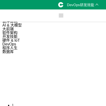
DevOps研发效能
综合
开源资讯
软件资讯
AI & 大模型
大前端
软件架构
开发技能
硬件 & IoT
DevOps
程序人生
数据库
1