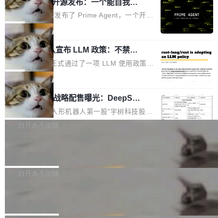
（OHDD：OpenHarmony Hardware Develope
Prime Agent 开源发布：一个能自我改
障无法工作。Pages、Copilot code review、C
进的编程 Agent，ARC-AGI 3 超越人类
r Day）将在杭州启航。活动面向智能硬件产业
opilot coding agent 全部受影响。从检测到完全
Prime Intellect 发布了 Prime Agent，一个开源
专家基线
链企业和开发者，邀请行业专家与资深技术顾
恢复，大约 12 小时。 这是 2026 年 8 月的第六
的编程 Agent Harness，核心设计围绕两个抽
局
问，围绕开源鸿蒙技术能力、设备适配、芯片适
起事故，其中四起与 AI/Copilot 服务相关。 Git
象：Recursive Language Model（RLM）和 C
配、功耗与稳定性调优、兼容性测评及统一互联
Hub 员工 kdaigle 在 HN 讨论中贴出了一组数
Rust 项目团队宣布 LLM 政策：不禁
ontinual Harness。在 ARC-AGI 3 基准测试
等内容展开系统讲解和实战交流，帮助企业进一
止，但你要承认哪些代码不是你写的
据：2025 年全年 10 亿次 commit。现在，每周
上，Prime Agent + Opus 5 的组合达到了 95.
Rust 语言项目正式通过了一项 LLM 使用政策，
步了解开源鸿蒙在智能...
2.75 亿次，全年预计 140 亿次。GitHub...
5% RHAE Best@1，超过了 ARC 报告的人类专
覆盖 rust-lang/rust 单一仓库的代码贡献。这不
局
家基线 95.4%。 不是又一个 coding agent 包装
是项目级别的官方立场，目前由五个团队采纳，
器 Prime Agent 的架构和市面上大多数 coding
宇树科技 IPO 战略配售曝光：DeepSe
但它可能是主流开源项目中关于 AI 辅助贡献最
ek 获配 93.3 万股，锁定 36 个月
agent 有本质区别。大多数 agent harness 的设
细致的一份规则。 政策的核心只有一句话：LLM
8月6日晚间，“人形机器人第一股”宇树科技股份
计是基于早期模型的能力—...
可以用来分析、提炼、审阅、建议，但不能用来
有限公司披露IPO发行价格及战略配售结果，杭
白开水不加糖
创作。 具体来说，LLM 生成的代码可以提交，
州深度求索人工智能基础技术研究有限公司（De
但必须满足五个条件：预先安排、非关键、高质
Docker 29.7.2 发布
epSeek）获配93.3399万股，按150.8元/股发行
量、充分测试、充分审查，并且必须披露。LLM
价格计算，认购金额约1.41亿元，股份锁定期为
Docker 29.7.2 现已发布，具体更新内容如下：
不得生成涉及安全性的关键变更，除非作者本身
36个月。 公告显示，本次宇树科技战略配售对
Bug fixes and enhancements 修复多次传递同
白开水不加糖
就是领域专家。即使如此，政策也"强烈不建
象主要包括长期投资机构、与公司业务具有战略
一环境变量时，docker service create和docker
议"这么做。 对于不披露的情况，审核者可以直
Apache Fluss 毕业成为顶级项目
合作关系或长期合作愿景的大型企业、科创板保
service update会发生 panic 的问题。docker/cl
接关闭 PR，无需解释。 政策作者 Jynn Ne...
荐人跟投子公司，以及公司高级管理人员和核心
i#7145 修复了 Docker Engine 29.7.0 中引入的
今年 7 月，Apache Fluss 的毕业提案在 Apach
员工参与设立的专项资产管理计划。其中，Dee