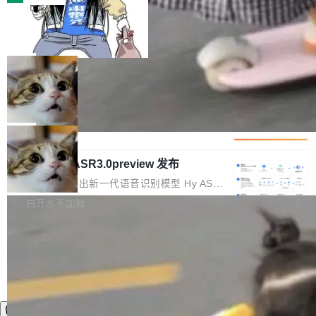
装完即用。 开源地址：Gitee · GitCode · GitHu
体。企业级代码仓库通常包含数十万乃至数百万
b 安装 支持 Java 8+（8~26）、macOS / Linu
一条“删库”命令跑 17 小时，算法工程
个文件，其规模远超单次模型调用可承载的上下
师删光 89TB 数据只为干私活
x / Windows / Harmony PC。 # macOS / Linu
文窗口。随着项目规模的持续扩张与代码历史的
最高人民检察院8月4日公布了一起案件：北京一
x / Harmony PC curl -fsSL https://solon.noea
不断累积，代码仓中的模块关系、接口契约、业
名90后算法工程师王某，为了给自己接的私活腾
局
r.org/solon...
务逻辑等关键信息往往分散于数十乃至数百个文
服务器空间，删光了公司AI游戏部门的全部核心
件之中，形成高度复杂的知识关联网络。传统的
Cloudflare 分享推理优化实践：KV ca
数据。 王某2024年1月入职东城区某科技公司AI
che 量化 + 权重压缩，吞吐量提升 4
代码检索手段（如关键词匹配、目录遍历）仅能
短剧部门，有互联网大厂背景。在公司内部架构
Kimi 和 GLM 是当前最强的大模型系列之一，但
1%，成本降 30%
在语法层面完成文本定位，难以触及代码的语义
调整期间，部门三次通知全员将数据从A集群迁
它们有一个共同的问题：太吃显存了。月之暗面
局
内涵与结构关联，导致开发者使用代码智能体在
移到B集群，王某都回复了"收到"。 他没有迁移
的 Kimi K 系列和智谱的 GLM 都是长上下文、M
理解大规模代码仓时面临显著"代码仓理解"瓶
数据。2024年9月3日下午4点，他使用此前登录
腾讯混元 Hy ASR3.0preview 发布
oE 架构的大模型，好用到让人上瘾，但 GPU 显
颈。 代码仓深度理解服务（以下简称" CodeBas
的账号密码进入A集群，输入了一条被程序员圈
存永远不够用。 Cloudflare 的 Workers AI 团队
腾讯混元正式推出新一代语音识别模型 Hy ASR
e深度理解服务"）是华为云码道（CodeA...
称为"删库跑路"的命令——最高管理员权限、无
一直在跑这些模型的推理。他们在官方博客上发
3.0preview。基于最新一代大语言模型 Hy3 的
白开水不加糖
需确认、强制递归删除。17个小时后，运维人员
了一篇技术文章，详细拆解了三种让大模型在 G
语言理解能力，以及融合了高精度语音识别与深
发现异常并中止进程时，89TB数据已经没了。
PU 上跑得更省、更快的技术手段——KV cache
度语义理解能力，实现了语音识别能力的全面升
删掉的是AI游戏部门的全部开发文件，包括公司
量化、模型权重压缩、以及共享 KV cache 的完
级。 根据介绍，Hy ASR3.0preview 目标在于：
自研的多个文生3D和...
整性保护。效果是：吞吐量提升 41%，每 token
让语音识别不再只是听清，而是真正听懂。通过
成本降低 30%，精度不变。 FP8 省的不仅是显
先理解你的语境和意图，再把准确的文字直接给
存 KV cache 是推理时最吃显...
到你。从“逐字转写、单点优化”演进为“理解语