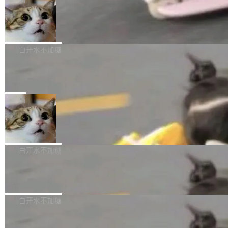
l 迁移或唤醒时，新宿主从 S3 恢复 SQLite 数据
te 17 Pro、OPPO K15，要么是vivo X300 E这
本控制系统。目前处于 Early Access 阶段。 De
库继续执行。存储库是持久化的唯一真相...
样的次旗舰。 Galaxy Z Fold8 Ultra / Z Fold8 /
SpaceXAI 单季资本开支达 183 亿美元
ltaDB 的核心思路直接写在 landing page 最显
Z Flip8三款折叠屏新机均在7月22日发布，且全
眼的位置：「Software is made between com
根据风险投资人Tomer Tunguz 博客（VC 分
部搭载骁龙8 Elite Gen5 for Galaxy，它们本该
mits」——软件是在 commit 之间写出来的。git
析）披露的最新分析与第二季度业绩报告，Spac
白开水不加糖
是7月性...
只记录了你提交的最终状态，但真正的工作过程
eXAI在上个季度的总资本支出飙升至183.7亿美
——打字、删改、试错、agent 对话——都在 co
Meta 发布终端编程 Agent“Muse Cod
元。其中，绝大部分资金被直接用于 AI 领域，
e” 和 Muse Spark 1.2 模型
mmit 之间的空隙里丢失了。 DeltaDB 要做的就
金额高达158.3亿美元，这一单项投入已经逼近
Meta 今天发布了两款 AI 产品：Muse Code，
是把这段空隙补上。 回退到任何一次编辑：Delt
微软同期总资本开支的四成。 与亚马逊、Alpha
一个在终端里运行的编程 agent；Muse Spark
局
aDB 捕获 commit 之间的每一次操作，...
bet、微软以及 Meta 等传统科技巨头相比，Spa
1.2，驱动这个 agent 的新模型。一句话概括：
ceXAI的资金消耗速度尤为引人瞩目。然而，支
美团开源 LoHoSearch，用知识图谱校
你可以用 curl -fsSL https://dev.meta.ai/install.
准 AI 能力认知
撑庞大支出的资金来源却呈现出截然不同的面
sh | bash 安装一个能在大项目里自动规划、写
机器出题的前提，是让机器拥有全局视野。整个
貌。数据显示，微软和 Meta 主要依托充沛的经
代码、验证结果的 AI 终端工具。 据介绍，Muse
构建流程可以分为四个环节：建图 → 控制难度
白开水不加糖
营现金流来覆盖资本开支，其资本支出覆盖率分
Code 是 Meta 的编程 agent 产品。它和市场上
→ 质量把关 → 数据概览。
别达到155% 和106%;而SpaceXAI的经营现金
已有的终端编程 agent 在设计理念上有几个明显
腾讯开源 UCL-MPComm 通信库
流仅能覆盖资本开支的12...
的差异点。 异步后台 agent：Muse Code 有一
腾讯网平团队宣布开源了 UCL-MPComm 通信
个主 agent 循环，外加一组后台 agent。这些后
库，并将作为transport接入Mooncake TENT。
白开水不加糖
台 agent...
该通信库针对AI Memory池化场景的数据传输需
CoStrict入选工信部2025人工智能应用
求进行了深度优化，能够实现数据中心内大规模