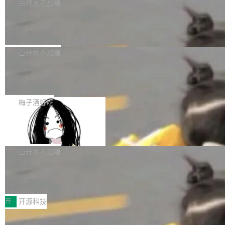
一个回归问题，该问题导致拉取镜像时会拒绝包
e 孵化器项目管理委员会（IPMC）投票中获得
白开水不加糖
pSeek作为与宇树科技具备战略合作关系的企
含绝对 hardlink 目标的镜像（此类镜像由某些镜
全票通过，随后获 Apache 软件基金会董事会批
业，获配股份数量占本次发行数量的2.31%。 除
马斯克 AI 百科项目 Grokipedia 被曝数
像构建工具生成）。moby/moby#53305 修复了
准。今天，Apache 软件基金会正式宣布 Apach
DeepSeek外，腾讯旗下上海启善投资有限公司
月未更新
Docker Engine 29.7.0 中引入的一个回归问
e Fluss 孵化毕业，成为 Apache 顶级项目（TL
埃隆·马斯克推出的AI百科项目 Grokipedia 被曝
获配9...
题，该问题可能导致在旧版 Linux 内核...
P）！这一里程碑不仅标志着 Fluss 迈入新的发
长期停止内容更新，未能实现其作为“AI版维基百
白开水不加糖
展阶段，也将进一步推动流式存储、实时湖仓与
科”替代品的目标。 据 Lawfare 最新调查，自今
AI 数据基础加速融合，为实时数据基础设施的发
Solon I18n：三种解析器，零样板代码
年4月以来，Grokipedia 页面更新功能基本停
展开启新的篇章。
滞，过去三个月内没有任何条目完成更新，用户
如果你在 Spring Boot 里做过国际化，流程大概
提交的编辑请求也长期处于待处理状态。 Groki
是这样的：配 MessageSource 的 Bean、写 R
梅子酒好吃
pedia 于去年底上线，定位为由人工智能生成内
eloadableResourceBundleMessageSource、
容的百科平台，被马斯克视为传统众包百科网站
Apache Doris 4.1 全面增强 Iceberg：
声明 LocaleResolver、注册 LocaleChangeInt
支持 UPDATE、MERGE INTO 与 Iceb
维基百科的替代方案。Lawfare 调查发现，无论
erceptor…五六步之后才能看到第一行翻译文
Apache Doris 4.1 要补齐的，正是缺失的那一
erg V3
热门页面还是低关注度页面，均未出现近期更
本。 Solon 换了个方式。整个 i18n 模块围绕三
半。在已有查询能力的基础上，Doris 进一步支
白开水不加糖
新，相关问题并非局限于特定领域，而是在不同
个解析器、一个注解、一个工具类展开——没有
持了 UPDATE、DELETE、MERGE INTO 等数
主题和访问量页面中普遍存在。 调查人员最初认
XML、没有拦截器注册、没有样板配置。 资源
Testin XAgent：CIO智能测试落地指南
据修改操作、完整的表结构管理与分区演进，以
为，Grokipedia可能只是限...
文件的约定 把文件放到 resources/i18n/ 下： r
及 rewrite_data_files、expire_snapshots 等日
7月30日，TiD2026质量竞争力大会在北京中关
esources/i18n/messages.properties ...
常维护操作，并完整支持 Iceberg V3 格式。
村国家自主创新示范区会议中心开幕。本届大会
开
开源科技
由中关村智联软件服务业质量创新联盟主办，以
让非法状态不可表示：一篇关于 ADT
“智构可信·质创未来——AI原生时代的质量新范