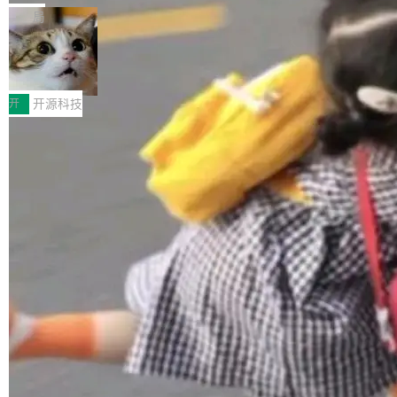
化系统等关键方向的系统性技术实力。 本届赛事
5 的架构基础构建，参数规模扩展至 2.4 万亿，
态生成模型，能生成带原生立体声的 2K 视频。
局
聚焦多语言对话语音模型面临的关键技术挑战，
激活参数95B，支持100万上下文Tokens，在编
没有发布会，没有预告，直接扔了篇文章出来，
共吸引来自全球工业界与学术界的1...
程、办公、科研以及长周期任务等方面实现了全
DeepSeek-V4-Flash正式版API上线超
权重已经上传至 Hugging Face。 去年国内的视
算互联网
面提升。它不仅能应对更具挑战性的问题，还能
频生成模型还在追 Runway 和 Pika 的参数，今
近日，DeepSeek-V4-Flash 正式版 API 开启公
更可靠地端到端完成复杂任务，输出值得信赖的
天 MiniMax H3 从架构到许可都摆上台面了。一
开测试。国家超算互联网正式上线 DeepSeek-V
开
开源科技
成果。 全球开发者都可通过千问 AI 平台获得 Q
个模型，三个模块，两个开源。 H3 由三个模块
4-Flash 正式版（DeepSeek-V4-Flash-0731）
wen3.8 的 API 服务：国内每百万 Tok...
组成：H3-Context-IR 负责多模态指令理解和编
模型 API 调用服务和模型文件。 DeepSeek-V4-
排（闭源，提供 API）；H3-Base 是核心生成模
Flash-0731 经过大量后训练工作，智能体能力
加载更多
型，33B 参数，负责 768p 音视频生成（开
大幅增强，指令遵循能力大幅增强。在多项基准
源）；H3-Regenerate-2K 负责 in-context 重新
测试中，DeepSeek-V4-Flash 正式版性能可与
生成 2K ...
当前最强的闭源模型相媲美。 超算互联网现面向
企业和开发者提供 DeepSeek-V4-Flash-0731
模型 API 调用服务，用户无需繁琐环境配置，一
键接入即可快速调用，为各行业用户提供高性
能、安...