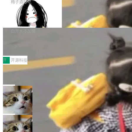
提交的编辑请求也长期处于待处理状态。 Groki
是这样的：配 MessageSource 的 Bean、写 R
梅子酒好吃
pedia 于去年底上线，定位为由人工智能生成内
eloadableResourceBundleMessageSource、
Apache Doris 4.1 全面增强 Iceberg：
容的百科平台，被马斯克视为传统众包百科网站
声明 LocaleResolver、注册 LocaleChangeInt
支持 UPDATE、MERGE INTO 与 Iceb
维基百科的替代方案。Lawfare 调查发现，无论
erceptor…五六步之后才能看到第一行翻译文
Apache Doris 4.1 要补齐的，正是缺失的那一
erg V3
热门页面还是低关注度页面，均未出现近期更
本。 Solon 换了个方式。整个 i18n 模块围绕三
半。在已有查询能力的基础上，Doris 进一步支
白开水不加糖
新，相关问题并非局限于特定领域，而是在不同
个解析器、一个注解、一个工具类展开——没有
持了 UPDATE、DELETE、MERGE INTO 等数
主题和访问量页面中普遍存在。 调查人员最初认
XML、没有拦截器注册、没有样板配置。 资源
Testin XAgent：CIO智能测试落地指南
据修改操作、完整的表结构管理与分区演进，以
为，Grokipedia可能只是限...
文件的约定 把文件放到 resources/i18n/ 下： r
及 rewrite_data_files、expire_snapshots 等日
7月30日，TiD2026质量竞争力大会在北京中关
esources/i18n/messages.properties ...
常维护操作，并完整支持 Iceberg V3 格式。
村国家自主创新示范区会议中心开幕。本届大会
开
开源科技
由中关村智联软件服务业质量创新联盟主办，以
让非法状态不可表示：一篇关于 ADT
“智构可信·质创未来——AI原生时代的质量新范
的帖子在 Reddit 火了
式”为主题，直面AI从实验室走向规模化产业落地
有一种东西，一旦用过就回不去了。Alex Fedos
的核心质量命题。会上，《2026智能研发生产力
eev 管它叫"软件设计的基石"。 他说的东西不新
局
工具选型手册》发布，Testin云测的Testin XAge
鲜——代数数据类型（ADT），尤其是和类型
nt智能测试系统入选AI测试领域代表产品。对CI
Cloudflare 开源内部企业 AI 平台 Clou
（sum type）。但他说清楚了一件事：这不是类
dflare OS
O而言，这提示了一个转变：AI测试正在从效率
型系统的学术体操，是日常编码的思维方式。 文
Cloudflare 发布了一个开源项目 Cloudflare O
工具升级为企业的质量基础设施。 CIO面对的新
章从一个简单的例子切入。一个网站的深色主题
S。如果你只看官方博客，你会觉得这是又一
局
现实 过去两年，CIO们的焦虑清单上多了两项：
设置，如果用布尔值 + 可空字段来表示——bool
个"AI 知识库 + 聊天机器人"——每个大厂都在
一是如何让大模型和智能体应用安全地从PoC走
ean 表示是否可切换，nullable 的默认模式、浅
Deno 团队开源 Celld，可自托管的分
做，没什么新鲜的。 但 Kenton Varda 在 Twitte