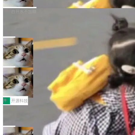
联 加...
经过人工复核，准确度令人满意。这一方法也为
他宣布了一个新消息：从 2026 年 8 月 1 日起，
Firefox 153.0.3 现已发布，具体更新内容如
社区爱好者提供了高效跟踪新版本的思路。
他可以全职维护 libexpat 了，最长 6 个月。发
下： New Smart Window 包含多项增强功能：
白开水不加糖
工资的是慕尼黑市政府。 libexpat 是一个 C99
<ul> <li>现在建议列表会显示更多结果，方便用
Cloudflare Computer 开源：你的 Age
编写的流式 XML 解析器，MIT 许可证。和 libx
户查找历史记录和切换到已打开的标签页。（<a
nt 需要一台电脑，而不是一个容器
ml2 一样，它是世界上使用最广泛的 XML 解析
href="https://bugzilla.mozilla.org/show_bug.c
Cloudflare 开源了名为 @cloudflare/computer
库之一。你的操作系统、浏览器、无数的基础设
gi?id=2019042">Bug&nbsp;2019042</a>）</l
的 npm 包。项目的核心论点是：容器不适合 Ag
局
施软件，很可能都在用它。而过去十年，维护它
i> <li>现在，助手可以直接使用 Exa 的网络搜索
ent 计算。真正适合的，是 Isolate。 Cloudflare
的人一直在用业余...
OpenAI 公开邮件和聊天记录回应苹果
结果回答问题，而无需将问题转交给搜索引擎。
工程师在这件事上没什么可谦虚的——他们用 W
诉讼，称“Apple is getting this wron
（<a href="https://bugzilla.mozilla.org/show_
orkers 跑了十年 Isolate。用 CEO Matthew Pri
上个月，苹果一纸诉状把 OpenAI 告上法庭，指
g”
bug.cgi?id=204...
nce 的话说：「我们一生都在用 Isolate 运行代
控其挖角苹果前员工并窃取商业秘密。苹果的诉
局
码，而 AI Agent 不需要容器，它们需要的是 Iso
状把 OpenAI 描述成一个系统性地从前东家挖
late。」 容器为什么不合适 容器的问题在于启动
HUAWEI MatePad Edge上架WorkBu
人、套取机密信息的对手。 OpenAI 没发律师
ddy鸿蒙PC版，说话就能干活的AI办公
和销毁都太重了。一个 Agent 要执行的任务可能
函，也没选择庭外沉默。它在官网贴了一篇博
全能AI工作台WorkBuddy鸿蒙PC版上架HUAWE
搭子
只需要几毫秒的 CPU 时间，但容器从冷启动到
文，标题只有六个字：Apple is getting this wro
I MatePad Edge应用市场，直接下载即可使
开
开源科技
就绪要花数秒。如果未来有十...
ng。 然后，它把邮件往来和 iMessage 聊天记
用，与鸿蒙电脑上的体验一致。值得一提的是，
录全贴了出来。 他发错人了 苹果外部律师 Gabr
FFmpeg 9.0 发布：代号“Lei”，以此纪
这是目前市面上唯一支持平板接入WorkBuddy P
念中国开发者雷霄骅
iel Gross 来自 Weil 律所，2 月 23 日下午 5:53
C版的产品，搭载“人机双写”重磅功能——你写
全球知名开源多媒体框架 FFmpeg 今天正式发
给 OpenAI 总法律顾问 Che Chang 发了封邮
你的，AI写AI的，同屏协作互不干扰。一句话让
布了 9.0 版本。这个版本除了带来新一代音视频
局
件，附了一封长信，要求 OpenAI 配合调查前苹