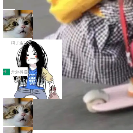
并实...
束，一个实验室的开始
级应用，企业在规模化落地过程中，对安全性、
AI算力网关（AI创新平台）成功入选！ 随着各行
Google 员工编号 20。MapReduce 作者之一。
可控性和代码质量提出了更高要求。 首先是数据
各业的Agent走向规模化建设，算力构成形态逐
Bigtable 作者之一。TensorFlow 的作者之一。
局
安全与合规要求。对于大多数普通研发场景，公
渐丰富，用户关注的重点也在发生变化：不只是
Gemini 的架构师。Google 首席科学家。 Jeff D
有云模型能够满足快速试用和效率提升的需求。
让AI用起来，还要进一步看清混合算力时代下，
🔥 SolonCode v2026.8.4 发布：界面
ean 在 Google 工作了 27 年后，宣布离职。 他
但对于金融、能源、医疗等对数据安全要求较...
字体可调、22 种语言、记忆搜索增强
Token花在哪里、算力是否被充分利用，以及持
不是一个人走。一同离开的还有 Sanjay Ghema
打开终端就能上岗的全中文编码智能体，这一轮
续增长的AI成本该如何优化。 深信服AI算力网关
wat（Google 员工编号 23，Jeff Dean 二十多
把「看得清、用母语、记得住」三件事一次补
梅子酒好吃
正是围绕这些实际问题，从Token治理和成本治
年的编程搭档，MapReduce 和 Bigtable 的共同
齐。 SolonCode 是什么 SolonCode 是杭州无
理两个方面，让用户的每一份算力都看得清、管
让“代码语义理解”深度释放AI Coding
作者）、Quoc Le（Google 大脑核心成员，Se
耳科技研发的企业级终端编码智能体——一位全
得住、用得稳、省得下、更安全！ 一、从现在开
价值潜能：华为云码道（CodeArts）
q2Seq 和 DocAI 的共同发明人）以及 Oriol Vin
中文驱动的数字员工，自主理解需求、规划步
一、代码仓深度理解技术的作用与价值 在软件工
始，Token使用一目...
代码仓技术解析
yals（Gemini 联合负责人，AlphaSta...
骤、编写代码。不挑模型、不挑平台，curl 一行
程实践中，代码仓是企业核心知识资产的主要载
开
开源科技
装完即用。 开源地址：Gitee · GitCode · GitHu
体。企业级代码仓库通常包含数十万乃至数百万
一条“删库”命令跑 17 小时，算法工程
b 安装 支持 Java 8+（8~26）、macOS / Linu
个文件，其规模远超单次模型调用可承载的上下
师删光 89TB 数据只为干私活
x / Windows / Harmony PC。 # macOS / Linu
文窗口。随着项目规模的持续扩张与代码历史的
最高人民检察院8月4日公布了一起案件：北京一
x / Harmony PC curl -fsSL https://solon.noea
不断累积，代码仓中的模块关系、接口契约、业
名90后算法工程师王某，为了给自己接的私活腾
局
r.org/solon...
务逻辑等关键信息往往分散于数十乃至数百个文
服务器空间，删光了公司AI游戏部门的全部核心
件之中，形成高度复杂的知识关联网络。传统的
Cloudflare 分享推理优化实践：KV ca
数据。 王某2024年1月入职东城区某科技公司AI
che 量化 + 权重压缩，吞吐量提升 4
代码检索手段（如关键词匹配、目录遍历）仅能
短剧部门，有互联网大厂背景。在公司内部架构
Kimi 和 GLM 是当前最强的大模型系列之一，但
1%，成本降 30%
在语法层面完成文本定位，难以触及代码的语义
调整期间，部门三次通知全员将数据从A集群迁
它们有一个共同的问题：太吃显存了。月之暗面
局