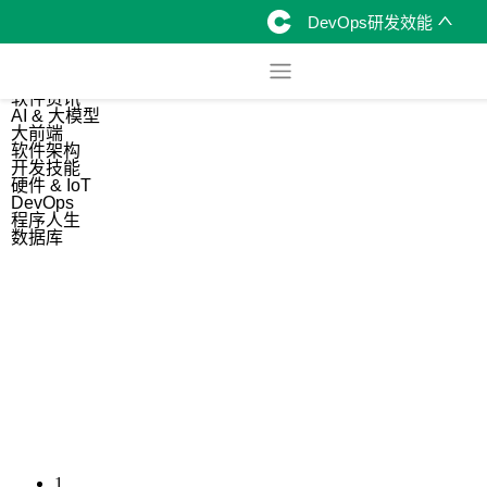
DevOps研发效能
综合
开源资讯
软件资讯
AI & 大模型
大前端
软件架构
开发技能
硬件 & IoT
DevOps
程序人生
数据库
1