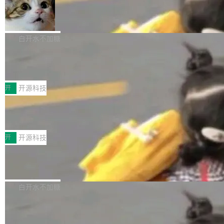
_amf) filter SMPTE 2094-50 元数据支持和直
NetBSD 11.0 正式发布
on OpenCode Go.」79.8 万次浏览，连带着 #
通 ProRes RAW VideoToolbox 硬件加速器 AP
DeepSeek一天消耗了8万亿# 上了微博热搜——
NetBSD 11.0 现已正式发布，这是 NetBSD 操
V ...
注意这是 OpenCode 一家的消耗。 OpenCode
作系统的第十八个主要版本。 自 NetBSD 10.1
白开水不加糖
是 Anomaly 出品的 AI 编程工具，套餐 10 美元/
以来的变化 更新亮点： 新增对 RISC-V 处理器
月。用户交了 10 美元，就能用 DeepSeek Flas
2026 ChinaJoy鸿蒙游戏增长臻享会举
架构的支持。NetBSD 11.0 是首个支持 64 位 R
办，鲸鸿动能系统呈现游戏行业解决方
h 随便写代码，按网友说法：「怎么使劲用也用
ISC-V 平台的稳定版本，涵盖一系列基于 StarFi
8月1日，2026 ChinaJoy期间，鸿蒙游戏增长臻
案
不完。」5T 来自免费额度，3T 来自 Go...
ve JH71XX 的设备，例如 VisionFive 2、PINE
享会在上海举办。鸿蒙生态的全场景智慧营销平
开
开源科技
64 STAR64，以及 QEMU。 增强了对 POSIX.1
台鲸鸿动能协同华为游戏中心，面向游戏行业开
-2024 和 C23 编程接口标准的兼容性。 compat
技嘉X3D系列再添新成员 B850 AORU
发者及生态伙伴，系统呈现了平台在游戏领域的
S ELITE X3D主板强化性能体验
_linux(8) 增强了对 Linux 系统调用的支持，包
完整能力版图——从IAP高价值用户的全周期经
面向AMD Ryzen X3D处理器玩家，技嘉X3D系
括 epoll（围绕 kqueue 实现）、POSIX 消息队
营、到IAA游戏的“买变一体”正循环、再到联运与
列主板阵容迎来新成员——B850 AORUS ELITE
开
开源科技
列、...
广告协同的全链路经营闭环，以及面向全球市场
X3D。作为面向主流高性能平台打造的全新主板
的出海增长布局。 华为终端云业务商业化销售负
Zadig v5.0 发布：AI 发布专员与 AI 审
产品，B850 AORUS ELITE X3D延续技嘉在X3
查专员上线
责人在开场致辞中表示，游戏开发者的核心诉求
D平台优化上的技术积累，旨在为游戏玩家带来
我们团队这几天最大的卡点不是 AI 写得不够
已不再是“多一个投放渠道”，而是一套能够持续
更稳定、更高效的装机选择。 B850 AORUS ELI
好，是 AI 写得太好了。 好到审查排期从两天的
白开水不加糖
驱动增长的体系。截至目前，搭载HarmonyOS
TE X3D基于AMD AM5平台打造，支持AMD Ry
活儿拖成了五天。PR 一堆起来没人敢合，发布
6的终端设备已突破7000万台，注册开发者数量
zen 9000/8000/7000系列处理器，并针对X3D
Dgraph v25.4.0 发布，具有图形后端的
窗口推了又推。好到合进 main 分支的代码，我
已突破 1100 万。随着鸿蒙生态汇聚越来越多的
原生 GraphQL 数据库
处理器特性进行平台级优化。其搭载X3D鸡血模
们自己都没看完。 这事不是个例。GitLab 调研
Dgraph 是一个水平可扩展的分布式 GraphQL