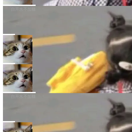
关开源项目的开发者，希望参加 DeepSeek Har
商汤科技宣布面向社区开源轻量级统一多模态模
技术判断。 两行 prompt 就能个性化任何软件 C
ness 的内测，可以回复或私信联系我。请附上
型的预览版本 SenseNova U1.5-Lite-Preview。
白开水不加糖
rawshaw 给出了两个 prompt。 第一个： "下载
GitHub id 以及开源代表作。」 DeepSeek 曾在
公告称，SenseNova U1.5-Lite-Preview并非简
某个软件的源码，在本地构建。修改 agent ...
官方招聘信息中写过一条简洁有力的公式：Mod
Ubuntu 将核心系统包从 deb 转成了 s
单的模型规模升级，而是基于 SenseNova U1
nap
el + Harness = Agent。模型负责理解和推理，
的一次系统性迭代，不仅在同一架构中贯通视觉
Ubuntu 正在把又一个核心系统包从 deb 转为 s
Harness 负责把能力落到真实环境中——调用工
理解、推理、生成与编辑，还仅以 8B-MoT 的轻
nap。这次是 hwctl——一个用来检查 Ubuntu
局
具、读写文件、管理上下文、处理错误、完成闭
量大小，将能力推进到4K、更精细的真实质感、
硬件认证状态的命令行工具。 Canonical 工程师
环。崔添翼招人的标...
更复杂的视觉控制和可持续迭代编辑。 相比 U
Dario Amodei 担心新人来 Anthropic
Alan Griffiths 在邮件列表中说得很直白：「hwc
只为金钱，不为使命
1，U1.5-Lite-Preview 在以下方向上带来了显著
tl 是一个 Ubuntu 专有的包，它和它的依赖项都
顶级 AI 研究员在两家公司之间来回跳，中间只
提升： 原生支持4K图像生成； 更精细的局部纹
是 Ubuntu 专有的，不会用在其他发行版上。」
隔了几天。 Lilian Weng 上周刚宣布因健康原因
局
理、细节与真实世界质感； 更准确的中英文文字
所以 deb 版本的受众实际上为零。既然只有 Ub
离开 Thinking Machines Lab，说自己作为联合
生成与复杂版式组织； 更稳定的图...
untu 用户在用，那用 snap 打包就没什么可纠结
FFmpeg 9.0 发布
创始人的角色「太累了」。几天后，The Inform
的。 从 deb 到 snap 的迁移路径 hwctl 是 rust-
ation 就曝出她将重回 OpenAI，负责递归自我
FFmpeg 9.0 现已发布，包含多项改进。官方更
hwlib 硬件 API 库的一部分，命令行工具负责查
改进方向的研究。她是 Thinking Machines 过
新日志列出的 9.0 版本主要更新内容如下： 扩
白开水不加糖
询 Ubuntu 的硬件认证数据库。...
去一年内第四个离开的联合创始人。 这家由前
展 AMF 色彩转换器 (vf_vpp_amf) 的 HDR 功能
OpenAI CTO Mira Murati 创立的公司，连创始
DeepSeek V4 Flash 单日消耗 8 万亿 t
MP4 muxer 中支持 LCEVC 音轨复用 Playdate
okens 登顶热搜
团队都留不住。 但 Thinking Machines 不是唯
视频编码器和多路复用器 添加 v360_vulkan filt
8 万亿 tokens。一天。一家公司的消耗。 Open
一在人才争夺战中失血的公司。六月，Google
er HE-AAC 960 解码 (DAB+) transpose_cuda
Code 在 X 上发帖：「DeepSeek Flash did 8T
局
连失两员大将：Noam Shazeer 去了 Op...
filter 添加 AMF Frame Rate Converter (vf_frc
tokens on August 1st. 5T of free usage + 3T