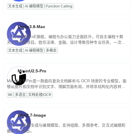
高并发、轻量化任务，适合日常对话、内容创作、基础 RAG、批量
文本生成
AI 编程模型
Function Calling
文案处理等普惠刚需场景。
Qwen3.8-Max
2.4万亿参数MoE旗舰，编程与办公能力全面跃升，可自主编程十数
天交付完整项目。胜任法律、金融、设计等数百种专业任务，一次对
话端到端交付生产级成果。原生视觉理解贯穿规划、执行与验证全流
文本生成
AI 编程模型
多模态
程，支持超长文档与长视频的深度语义解析。长程任务中自主规划与
闭环迭代，持续进化。
MinerU2.5-Pro
MinerU2.5-Pro是一款面向复杂文档解析与 OCR 场景的专业模型，能
够从图片和文档中识别文字、理解页面布局，并将非结构化内容转换
为便于存储、检索和二次处理的结构化结果。
8K
多语言
文档处理/OCR
Wan2.7-Image
万相 2.7 图像生成与编辑模型，支持组图、多图参考、交互式编辑和
最高 2K 输出。