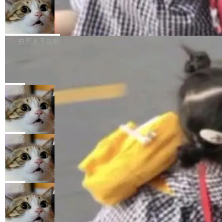
AI帮你干活，现在开启全新体验！ 温馨提示：
处理能力和硬件加速支持之外，还有一个特殊之
果员工带走机密信...
体验WorkBuddy鸿蒙PC版前，请将 HUAWEI M
亚马逊成本失控：AI 写代码烧掉 1215
处：FFmpeg 9.0 的代号是“Lei”。 这个名字，
万元，超预算 860%
atePad Edge 升级至 HarmonyOS 6.1.0.135S
来自中国开发者雷霄骅（Lei Xiaohua）。 对于
外媒近日曝光了亚马逊的多份内部报告显示，AI
P9 patch03及以上版本。 *升级路径：设置 > 搜
很多中国音视频开发者而言，这个名字并不陌
导致公司在多个项目上超支。《金融时报》报道
白开水不加糖
索“软件更新” > 检查更新，即可搜索新版本，下
生。十年前，他通过大量中文技术文章、源码分
称，仅一个项目的成本超支就高达 180 万美元
载安装完成升级即可。 没有...
析和开源示例，让一代开发者第一次真正理解 F
Hugging Face CEO 发声：中国正在开
（约合人民币 1215 万元）。 具体来说，一名工
源模型上碾压我们
Fmpeg，也成为很多人进入音视频开发领域的
程师借助 Anthropic 旗下 Claude Sonnet 模型
"他们正在开源模型上碾压我们。" Hugging Fac
“启蒙老师”。 而今年，恰好是雷霄骅离世十周
编写程序，目标是完成电商平台作者信息与商品
e CEO Clément Delangue 在 CNBC 的采访里
局
年。FFmpeg 社区最终选择用一个大版本的名
列表的数据匹配 —— 一项常规的数据处理任
没有拐弯抹角。他说中国正在赢得 AI 竞赛，而
字，留下了这份纪念。 雷霄骅曾是中国传媒大学
务，最终却产生了 180 万美元的账单，实际支出
当 AI agent 把源码变成了最好的扩展系
且按目前的速度，中国 AI 工具预计在今年底或
数字电视技术方向的博士生，长期从事视频、音
统，开发者工具必须开源
超出原定预算 860%。 更令人意外的是，该项目
2027 年就能追上美国前沿实验室的水平。 Dela
五年前，David Crawshaw 问过很多软件工程师
频技...
最终并未成功落地，而高额算力消耗持续运行长
ngue 把原因归结为一件事：开放协作。中国的
一个问题：你写过什么给自己用的程序？答案几
局
达 5 个月，公司直到财务对账时才察觉异常。这
AI 开发者在一个共享和协作的生态里加速迭代，
乎都是没有。工程师们整天用别人写的程序写程
意味着一个无人看管的 AI 程序，在近半年时间
而美国模型厂商在"闭门造车"。他的原话是 "buil
DeepSeek Harness 宣布内测邀请，全
序给别人用。偶尔有人自己写个博客系统、智能
里日夜不停地"烧钱"。 复盘显示，...
网最大规模开源 Agent 路演现场诞生
ding in silos"——各自为战，互不通气。 这个判
家居控制、家庭实验室，都算稀奇事。 Crawsh
一条内测招募帖，发出去的时候大概没人想到它
断从他嘴里说出来分量不同。Hugging Face 是
aw 是 Shelley 的作者，一个开源 AI coding age
会变成一场开源 Agent 生态的路演。 8月1日，
局
全球最大的开源 AI 平台，上面跑着上百万个模
nt。他最近在博客上写了一篇文章，核心论点很
DeepSeek Harness 团队负责人崔添翼（tiany
型。谁在开源赛道上领先，...
简单：开发者工具必须开源。 理由不是传统的自
商汤 SenseNova U1.5-Lite-Preview
i）在 X 上发帖： 「如果你是 Agent Harness 相
开源
由软件情怀，而是一个跟 AI agent 直接相关的