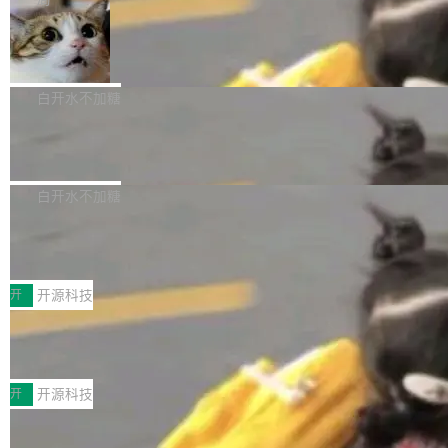
aDB 捕获 commit 之间的每一次操作，...
bet、微软以及 Meta 等传统科技巨头相比，Spa
1.2，驱动这个 agent 的新模型。一句话概括：
ceXAI的资金消耗速度尤为引人瞩目。然而，支
美团开源 LoHoSearch，用知识图谱校
你可以用 curl -fsSL https://dev.meta.ai/install.
准 AI 能力认知
撑庞大支出的资金来源却呈现出截然不同的面
sh | bash 安装一个能在大项目里自动规划、写
机器出题的前提，是让机器拥有全局视野。整个
貌。数据显示，微软和 Meta 主要依托充沛的经
代码、验证结果的 AI 终端工具。 据介绍，Muse
构建流程可以分为四个环节：建图 → 控制难度
白开水不加糖
营现金流来覆盖资本开支，其资本支出覆盖率分
Code 是 Meta 的编程 agent 产品。它和市场上
→ 质量把关 → 数据概览。
别达到155% 和106%;而SpaceXAI的经营现金
已有的终端编程 agent 在设计理念上有几个明显
腾讯开源 UCL-MPComm 通信库
流仅能覆盖资本开支的12...
的差异点。 异步后台 agent：Muse Code 有一
腾讯网平团队宣布开源了 UCL-MPComm 通信
个主 agent 循环，外加一组后台 agent。这些后
库，并将作为transport接入Mooncake TENT。
白开水不加糖
台 agent...
该通信库针对AI Memory池化场景的数据传输需
CoStrict入选工信部2025人工智能应用
求进行了深度优化，能够实现数据中心内大规模
典型案例
计算节点间多种内存类型的高性能通信。 UCL-
近日，工信部科技司公示《2025人工智能应用典
MPComm将作为一种传输引擎接入Mooncake T
型案例入选名单》，深信服“面向企业研发场景的
开
开源科技
ENT，实现零拷贝传输性能提升30%、非零拷贝
开源 AI 编程平台 CoStrict 应用”凭借卓越的技术
传输性能最高提升5倍。UCL-MPComm底层基
深信服AI算力网关入选工信部人工智能
创新与落地成效成功入选。 全链路私有化部署，
应用典型案例！
于自研UCL-Engine通信引擎，后续腾讯网平将
助力企业AI研发安全落地 当前，越来越多企业已
前不久，工业和信息化部正式发布《2025年人工
持续开源更多基于UCL-Engine的高性能通信组
经开始引入 AI Coding 工具，通过调用公有云模
智能应用典型案例名单》，集中展示人工智能在
开
开源科技
件。 腾讯网平团队在UCL-MPComm中实现了一
型或企业内部部署模型提升研发效率。但随着 AI
各领域的应用成果，覆盖技术底座、行业赋能、
个独立于业务线程的全局通信引擎（Engine），
Coding 从个人辅助工具逐步走向团队级、组织
Jeff Dean 离开 Google：一个时代的结
产品应用、支撑保障、专题等五大方向。深信服