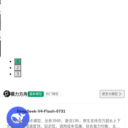
1
2
3
模力方舟
最新模型
热门模型
更多大模型
DeepSeek-V4-Flash-0731
高效轻量化MoE模型，总参284B，激活13B，原生支持百万超长上下
文能力。推理速度快、延迟低、调用成本低廉，综合能力均衡，主打