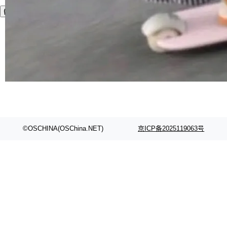
©OSCHINA(OSChina.NET)
京ICP备2025119063号