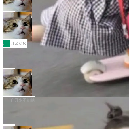
向生产，二是如何让测试团队跟得上AI应用...
布式 Durable Objects
色方案、深色方案——会产生大量无意义的组
r 上把事情说清楚了： 今天我们发布了 Cloudfla
Ryan Dahl 领导的 Deno 团队推出了最新开源项
合。方案缺了、配置冲突了、全 null 了。要知道
re OS，一个带连接器的聊天机器人，跟其他所
目 Celld，一个能在自己机器上运行 Cloudflare
局
哪些组合有效，作者说，你得靠"文档、校验、或
有科技公司做的一样。只不过，实际上它不一
Workers 和 Durable Objects 的守护进程。 设
者部落知识"。 换个写法。Rust 的 enum，两个
样。这是 Sandstorm.io 的重制版，我十年前的
鲁大师7月新机性能/流畅/AI榜：vivo夺
计思路很直接：每个对象是一个独立的 SQLite
变体：Switchable...
性能、流畅双第一，三星Galaxy Z系列
那个创业公司。不同的是，这次它构建在 Cloudf
数据库，按名称寻址，复制到你自己的 S3 兼容
2026年7月的手机市场，由于存储等硬件成本暴
新折叠缺席
lare Workers 上——我花了九年时间搭建的平台
存储库里。节点之间只通过这个存储库协调——
增，手机厂商的日子也不好过啊，新机速度明显
开
开源科技
——并且深度集成了 AI。这基本上是我十年秘密
没有控制平面，没有共识协议。每个对象自带一
放缓，因此硝烟味淡了许多。新机参数规格除开
计划的顶峰。 十年前，Ken...
个小型数据库，应用天然按分片构建，单个数据
Zed 推出 DeltaDB，一个记录 commit
高价的三星折叠（三星Galaxy Z Fold8 Ultra / Z
之间所有操作的版本控制系统
库的竞争和爆炸半径问题在设计层面就被消除
Fold8 / Z Flip8）外，其余要么是中低端机器，
Zed 编辑器团队发布了新项目——DeltaDB，一
了。 闲置的 cell 会休眠到几乎不占资源。当 cel
例如iQOO Z11i、REDMI Note 17、REDMI No
个在 git commit 之间记录每一次编辑操作的版
局
l 迁移或唤醒时，新宿主从 S3 恢复 SQLite 数据
te 17 Pro、OPPO K15，要么是vivo X300 E这
本控制系统。目前处于 Early Access 阶段。 De
库继续执行。存储库是持久化的唯一真相...
SpaceXAI 单季资本开支达 183 亿美元
样的次旗舰。 Galaxy Z Fold8 Ultra / Z Fold8 /
ltaDB 的核心思路直接写在 landing page 最显
Z Flip8三款折叠屏新机均在7月22日发布，且全
眼的位置：「Software is made between com
根据风险投资人Tomer Tunguz 博客（VC 分
部搭载骁龙8 Elite Gen5 for Galaxy，它们本该
mits」——软件是在 commit 之间写出来的。git
析）披露的最新分析与第二季度业绩报告，Spac
白开水不加糖
是7月性...
只记录了你提交的最终状态，但真正的工作过程
eXAI在上个季度的总资本支出飙升至183.7亿美
Meta 发布终端编程 Agent“Muse Cod
——打字、删改、试错、agent 对话——都在 co
元。其中，绝大部分资金被直接用于 AI 领域，
e” 和 Muse Spark 1.2 模型
mmit 之间的空隙里丢失了。 DeltaDB 要做的就
金额高达158.3亿美元，这一单项投入已经逼近
Meta 今天发布了两款 AI 产品：Muse Code，
是把这段空隙补上。 回退到任何一次编辑：Delt
微软同期总资本开支的四成。 与亚马逊、Alpha
一个在终端里运行的编程 agent；Muse Spark
局