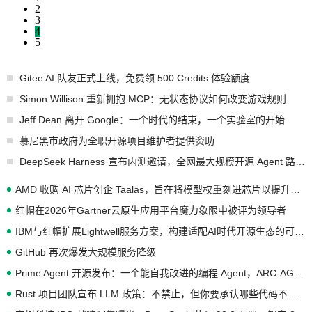
2
3
4
5
Gitee AI 队友正式上线，免费领 500 Credits 体验额度
Simon Willison 重新拥抱 MCP：无状态协议如何改变游戏规则
Jeff Dean 离开 Google：一个时代的结束，一个实验室的开始
慕尼黑市政府为全职开源项目维护者提供资助
DeepSeek Harness 宣布内测邀请，全网最大规模开源 Agent 路演现场诞生
AMD 收购 AI 芯片创企 Taalas，旨在将模型权重刻进芯片以提升推理性能
红帽在2026年Gartner云原生应用平台魔力象限中被评为领导者
IBM与红帽扩展Lightwell服务方案，构建适配AI时代开源生态的可信基础设施
GitHub 再次爆发大规模服务降级
Prime Agent 开源发布：一个能自我改进的编程 Agent，ARC-AGI 3 超越人类专家基线
Rust 项目团队宣布 LLM 政策：不禁止，但你要承认哪些代码不是你写的