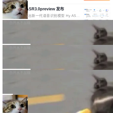
内涵与结构关联，导致开发者使用代码智能体在
移到B集群，王某都回复了"收到"。 他没有迁移
的 Kimi K 系列和智谱的 GLM 都是长上下文、M
理解大规模代码仓时面临显著"代码仓理解"瓶
数据。2024年9月3日下午4点，他使用此前登录
腾讯混元 Hy ASR3.0preview 发布
oE 架构的大模型，好用到让人上瘾，但 GPU 显
颈。 代码仓深度理解服务（以下简称" CodeBas
的账号密码进入A集群，输入了一条被程序员圈
存永远不够用。 Cloudflare 的 Workers AI 团队
腾讯混元正式推出新一代语音识别模型 Hy ASR
e深度理解服务"）是华为云码道（CodeA...
称为"删库跑路"的命令——最高管理员权限、无
一直在跑这些模型的推理。他们在官方博客上发
3.0preview。基于最新一代大语言模型 Hy3 的
白开水不加糖
需确认、强制递归删除。17个小时后，运维人员
了一篇技术文章，详细拆解了三种让大模型在 G
语言理解能力，以及融合了高精度语音识别与深
发现异常并中止进程时，89TB数据已经没了。
PU 上跑得更省、更快的技术手段——KV cache
Pale Moon 34.3.2 发布，苍月浏览器
度语义理解能力，实现了语音识别能力的全面升
删掉的是AI游戏部门的全部开发文件，包括公司
量化、模型权重压缩、以及共享 KV cache 的完
级。 根据介绍，Hy ASR3.0preview 目标在于：
Pale Moon 34.3.2 现已发布，这是一个安全更
自研的多个文生3D和...
整性保护。效果是：吞吐量提升 41%，每 token
让语音识别不再只是听清，而是真正听懂。通过
新和少量网页兼容性修复版本。 Changes/fixe
白开水不加糖
成本降低 30%，精度不变。 FP8 省的不仅是显
先理解你的语境和意图，再把准确的文字直接给
s： 实现了URL.Parse()便捷功能 对浏览器内部
存 KV cache 是推理时最吃显...
到你。从“逐字转写、单点优化”演进为“理解语
PostgreSQL 18/19 新特性深度解读
函数添加了多项边界检查，以避免潜在的越界访
境、兼容场景、一键直出”。 Hy ASR 3.0 previe
问、下溢和溢出。（DiD） 修复了加载和解析内
演讲者分享了一个有趣的实践：面对 PG 18 已
w 不要求标准普通话，方言识别覆盖粤语、吴语
容提供的字体时出现的几个问题 为避免音频加
发布的 Release Notes，他利用 AI 工具（如 Co
白开水不加糖
等 10 大方言片区和 20 余个二级小片区。在开
载、处理和播放过程中可能出现的一系列错误，
pilot）对数千条 commit 日志进行自动分析，先
源评测集中，Hy ASR 3.0 preview 在多语种的
对音频采样频率设定了下限 采样率低于 8kHz
慕尼黑市政府为全职开源项目维护者提
让模型总结出三十余条潜在特性，再逐条要求生
WER（...
供资助
（通常被认为是 "telephone"/"walkie-talkie" 音
成详细解释和代码校验，最终筛选出对用户体感
"在过去大约 10 年的大部分时间里，libexpat 的
质的最低采样率）的音频格式将被拒绝 修复了 C
最强的若干项。对于尚未正式发版的 PG 19，则
维护工作一直与我的日常工作、家务、社交生活
局
SS 圆角虚线样式中可能存在的问题 如果表单中
通过拉取过去一年内（从 PG 18 Beta1 时间点
和休闲娱乐竞争时间。" 这是 libexpat 维护者 S
的图像元素不在同一个子树中，则它们将不再关
至今）的所有 commit，同样交由 AI 分析提炼。
Firefox 153.0.3 发布
ebastian Pipping 写在博客里的话。8 月 4 日，