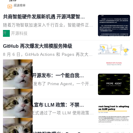
阅读榜单
共商智能硬件发展新机遇 开源鸿蒙智能
硬件开发者日杭州站即将举行
随着万物智联加速深入千行百业，智能硬件正从
单点设备迈向智能化、网联化、协同化发展。作
开
开源科技
为面向全场景、跨终端的分布式操作系统，开源
GitHub 再次爆发大规模服务降级
鸿蒙通过统一技术底座和分布式能力，为不同类
型智能设备的开发、连接与互联提供关键支撑，
8 月 6 日，GitHub Actions 和 Pages 再次大规
也为产业链企业探索产品创新与商业增长打开新
模服务降级，Actions 完全不可用超过 5 小时，
局
的空间。 8月14日，开源鸿蒙智能硬件开发者日
webhook 停发，连自托管 runner 也因调度层故
（OHDD：OpenHarmony Hardware Develope
Prime Agent 开源发布：一个能自我改
障无法工作。Pages、Copilot code review、C
进的编程 Agent，ARC-AGI 3 超越人类
r Day）将在杭州启航。活动面向智能硬件产业
opilot coding agent 全部受影响。从检测到完全
Prime Intellect 发布了 Prime Agent，一个开源
专家基线
链企业和开发者，邀请行业专家与资深技术顾
恢复，大约 12 小时。 这是 2026 年 8 月的第六
的编程 Agent Harness，核心设计围绕两个抽
局
问，围绕开源鸿蒙技术能力、设备适配、芯片适
起事故，其中四起与 AI/Copilot 服务相关。 Git
象：Recursive Language Model（RLM）和 C
配、功耗与稳定性调优、兼容性测评及统一互联
Hub 员工 kdaigle 在 HN 讨论中贴出了一组数
Rust 项目团队宣布 LLM 政策：不禁
ontinual Harness。在 ARC-AGI 3 基准测试
等内容展开系统讲解和实战交流，帮助企业进一
止，但你要承认哪些代码不是你写的
据：2025 年全年 10 亿次 commit。现在，每周
上，Prime Agent + Opus 5 的组合达到了 95.
Rust 语言项目正式通过了一项 LLM 使用政策，
步了解开源鸿蒙在智能...
2.75 亿次，全年预计 140 亿次。GitHub...
5% RHAE Best@1，超过了 ARC 报告的人类专
覆盖 rust-lang/rust 单一仓库的代码贡献。这不
局
家基线 95.4%。 不是又一个 coding agent 包装
是项目级别的官方立场，目前由五个团队采纳，