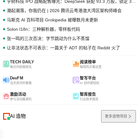
宇树科技 IPO 战略配售曝光：DeepSeek 获配 93.3 万股，锁定 36 个月
潮起潮落，你我仍在 | 2026 腾讯云粤港澳大湾区架构师峰会
马斯克 AI 百科项目 Grokipedia 被曝数月未更新
Solon I18n：三种解析器，零样板代码
张一鸣的三次否决：字节跳动为什么不蒸馏
让非法状态不可表示：一篇关于 ADT 的帖子在 Reddit 火了
TECH DAILY
阅读榜单
每日内容报纸化
每周热文看这里
DevFM
智写平台
当天资讯听着看
AI 创作更轻松
激励活动
智库报告
参与活动赢源石
行业技术报告
AI 造物
更多造物项目