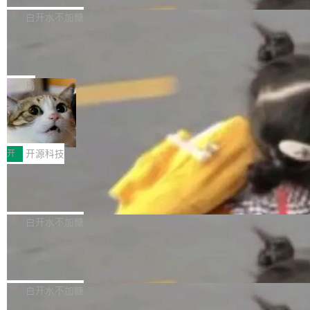
高质量游戏...
式2.0，可根据不同使用场景释放处理器潜力，
过 1528 名开发者，85% 说 AI 把瓶颈从写代码
数据库，有一个图形后端。作为一个原生的 Gra
白开水不加糖
帮助玩家在游戏与高负载应用中获得更充分的性
转移到了审代码。 写代码有人替你干了。但审代
phQL 数据库，它严格控制数据在磁盘上的排列
能表现。 在核心规格方面，B850 AO...
码、把关发版这两道关，还得靠人肉扛。 V5.0
竹知了：一个零依赖的单文件 HTML，
方式，以优化查询性能和吞吐量，减少集群中的
把儿时竹蝉玩具搬进浏览器
想让 AI 一起盯。
磁盘寻道和网络调用。 Dgraph v25.4.0 现已发
竹知了（zhuzhiliao）是那种小时候路边摊上几
布，具体更新内容包括： feat(zero)：Zero 现
块钱的玩意儿——一根小竹签，一个竹筒，一头
局
支持 --security superflag（token=...;whitelist
系着涂了松香的线。甩起来，竹膜震动，发出“哇
=...），与 Alpha 版本的格式一致，并据此对其
30倍效率升级：解锁医学影像数据要素
——哇”的蝉鸣声。实物越来越难找了，有开发者
价值化的真实路径
管理 HTTP 端点进行授权。 <blockquote> <p>
把它做成了 Web 玩具，放在 zhuzhiliao.imsai.c
完成一例腹部CT影像标注，张医生过去需要约1
<span><strong>警告：</strong>&nbsp;Zero
c 上，并在 GitHub 开源。 玩法很简单：按住屏
20个小时。他必须在数百张连续影像上，一笔一
开
开源科技
的 admin ...
幕画圈，或者直接甩手机。页面会实时显示转速
笔勾画边界，一层一层识别肌肉组织。如今，使
（圈/秒），声音来自真实竹知了录音的 1.72 秒
Apache Dubbo-go v3.3.2 正式发布
用东软飞标医学影像标注平台，同样的工作缩短
采样，无缝循环。音频解码失败时，还有一套合
至4小时，效率提升30倍。 这组数字背后，改变
这个版本面向生产环境，重心在内核稳定性。我
成兜底——锯齿波振荡器模拟脉冲，并联带通共
的不只是速度，而是把医学影像转化为AI能力的
们彻底收敛了旧配置体系，扩展了 Triple 协议与
白开水不加糖
振峰模拟竹膜和筒腔共鸣。 技术细节上，物理引
路径真正打通了。 大型医院积累的影像数据规模
泛化调用能力，加强了应用级元数据和服务治
擎是绳系质点模型：重力、弹性绳（只拉不
庞大，但不能直接用于训练模型。器官、病灶和
Calibre 9.12 发布，功能强大的开源电
理，同时集中修了并发安全、资源泄漏和热路径
推）、空气阻力，1/240 秒定步长积...
子书工具
组织边界，必须由专业医生逐层识别、标记和校
性能问题。
Calibre 开源项目是 Calibre 官方出的电子书管
正，才能成为机器能理解的高质量数据。医学影
理工具。它可以查看，转换，编辑和分类所有主
白开水不加糖
像AI落地最昂贵的环节，不是算法，是专业医生
流格式的电子书。Calibre 是个跨平台软件，可