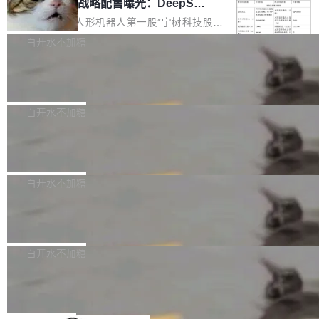
器 Prime Agent 的架构和市面上大多数 coding
宇树科技 IPO 战略配售曝光：DeepSe
但它可能是主流开源项目中关于 AI 辅助贡献最
ek 获配 93.3 万股，锁定 36 个月
agent 有本质区别。大多数 agent harness 的设
细致的一份规则。 政策的核心只有一句话：LLM
8月6日晚间，“人形机器人第一股”宇树科技股份
计是基于早期模型的能力—...
可以用来分析、提炼、审阅、建议，但不能用来
有限公司披露IPO发行价格及战略配售结果，杭
白开水不加糖
创作。 具体来说，LLM 生成的代码可以提交，
州深度求索人工智能基础技术研究有限公司（De
但必须满足五个条件：预先安排、非关键、高质
Docker 29.7.2 发布
epSeek）获配93.3399万股，按150.8元/股发行
量、充分测试、充分审查，并且必须披露。LLM
价格计算，认购金额约1.41亿元，股份锁定期为
Docker 29.7.2 现已发布，具体更新内容如下：
不得生成涉及安全性的关键变更，除非作者本身
36个月。 公告显示，本次宇树科技战略配售对
Bug fixes and enhancements 修复多次传递同
白开水不加糖
就是领域专家。即使如此，政策也"强烈不建
象主要包括长期投资机构、与公司业务具有战略
一环境变量时，docker service create和docker
议"这么做。 对于不披露的情况，审核者可以直
合作关系或长期合作愿景的大型企业、科创板保
Apache Fluss 毕业成为顶级项目
service update会发生 panic 的问题。docker/cl
接关闭 PR，无需解释。 政策作者 Jynn Ne...
荐人跟投子公司，以及公司高级管理人员和核心
i#7145 修复了 Docker Engine 29.7.0 中引入的
今年 7 月，Apache Fluss 的毕业提案在 Apach
员工参与设立的专项资产管理计划。其中，Dee
一个回归问题，该问题导致拉取镜像时会拒绝包
e 孵化器项目管理委员会（IPMC）投票中获得
白开水不加糖
pSeek作为与宇树科技具备战略合作关系的企
含绝对 hardlink 目标的镜像（此类镜像由某些镜
全票通过，随后获 Apache 软件基金会董事会批
业，获配股份数量占本次发行数量的2.31%。 除
像构建工具生成）。moby/moby#53305 修复了
马斯克 AI 百科项目 Grokipedia 被曝数
准。今天，Apache 软件基金会正式宣布 Apach
DeepSeek外，腾讯旗下上海启善投资有限公司
月未更新
Docker Engine 29.7.0 中引入的一个回归问
e Fluss 孵化毕业，成为 Apache 顶级项目（TL
埃隆·马斯克推出的AI百科项目 Grokipedia 被曝
获配9...
题，该问题可能导致在旧版 Linux 内核...
P）！这一里程碑不仅标志着 Fluss 迈入新的发
长期停止内容更新，未能实现其作为“AI版维基百
白开水不加糖
展阶段，也将进一步推动流式存储、实时湖仓与
科”替代品的目标。 据 Lawfare 最新调查，自今
Solon I18n：三种解析器，零样板代码
AI 数据基础加速融合，为实时数据基础设施的发
年4月以来，Grokipedia 页面更新功能基本停
展开启新的篇章。
滞，过去三个月内没有任何条目完成更新，用户
如果你在 Spring Boot 里做过国际化，流程大概