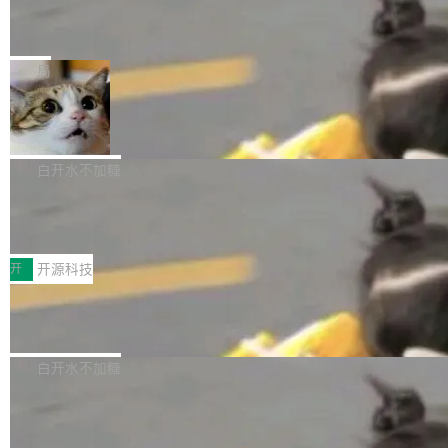
的时间。 张医生是某三甲医院放射科副主任医
SwiftUI 问世七年了，为什么开发者还
以在 Linux、Windows 和 macOS 上运行。 Cal
师，牵头一项腹部肌肉影像课题。他需要在数百
在骂它？
ibre 9.12 现已正式发布，此次更新内容如下：
Yakov Manshin 发了一期长达 40 分钟的 YouT
张CT影像上完成像素级精细分割，让系统"...
新功能 macOS：在 Connect/Share 按钮中添加
ube 视频，标题是"SwiftUI 七年后：一个平庸的
局
通过 AirDop 共享书籍的功能 Content server：
故事"。视频核心观点很简单：SwiftUI 发布七年
支持可向服务器后端添加新端点的插件 Edit boo
DBeaver 26.1.4 发布
了，仍然像一个永久公测版。 Manshin 从数据
k：Compress images：添加将 GIF 图像转换为
流、布局系统、API 稳定性、性能、跨平台五个
DBeaver 是一个免费开源的通用数据库工具，适
JPEG/WebP 的选项 ToC Editor：添加一个按
维度逐一批判了 SwiftUI。最让人印象深刻的一
用于开发人员和数据库管理员。DBeaver 26.1.4
白开水不加糖
钮，用于对目录中的条目进...
个论据是：苹果官方的 SwiftUI 教程项目 Land
现已发布，具体更新内容包括： AI 助手： <ul st
marks，用最新 Xcode 在最新 macOS 上构建
传音TEX AI语音算法团队斩获MLC-SL
yle="margin-left:0; margin-right:0"> <li><span
M 2026国际挑战赛Task 1亚军
运行，出来的效果是坏的——侧边栏按钮大小不
style="color:#000000">现在可以通过键盘访问
近日，在国际语音领域顶级会议INTERSPEECH
一，界面错位。他说这个问题"两年前就发现了，
AI 聊天功能（添加了一些快捷键）</span></li>
2026卫星活动——第二届多语种对话语音语言模
开
开源科技
至今没变"。 数据流方面，Manshin 指出 SwiftU
<li><span style="color:#000000">新增了始终
型挑战赛 （Multilingual Conversational Speec
I 的属性包装器演进史...
在新 SQL 控制台中打开 AI 生成的脚本的功能</
Qwen3.8-Max 发布，下周开源 Qwen3.
h Language Model Challenge，MLC-SLM）T
8-27B
span></li> <li><span style="color:#000000...
ask 1赛道中，传音TEX AI中心语音算法团队以
千问大模型宣布正式推出 Qwen 家族迄今最强大
自主研发的说话人归属多语种自动语音识别系统
的模型 Qwen3.8-Max，也是其首个 Max 规模
白开水不加糖
取得tcpMER 15.41%的成绩，在全球110支参赛
的开源权重模型。Qwen3.8-Max 的模型权重预
队伍中位列第二。此次突破展现了传音在多语种
MiniMax H3 开源：33B 全模态模型，
计将于开源，彼时也将同步开源 Qwen3.8-27B
一个视觉语言模型只够当它的编码器
语音识别、说话人日志、时间对齐与长音频工程
模型。 根据介绍，Qwen3.8-Max 基于 Qwen 3.
MiniMax 今天开源了 H3，一个 33B 参数的全模