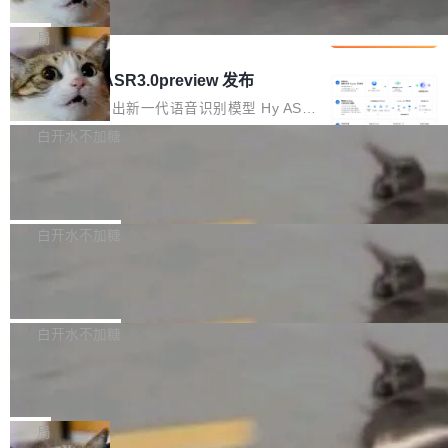
che 量化 + 权重压缩，吞吐量提升 4
代码检索手段（如关键词匹配、目录遍历）仅能
短剧部门，有互联网大厂背景。在公司内部架构
Kimi 和 GLM 是当前最强的大模型系列之一，但
1%，成本降 30%
在语法层面完成文本定位，难以触及代码的语义
调整期间，部门三次通知全员将数据从A集群迁
它们有一个共同的问题：太吃显存了。月之暗面
局
内涵与结构关联，导致开发者使用代码智能体在
移到B集群，王某都回复了"收到"。 他没有迁移
的 Kimi K 系列和智谱的 GLM 都是长上下文、M
理解大规模代码仓时面临显著"代码仓理解"瓶
腾讯混元 Hy ASR3.0preview 发布
数据。2024年9月3日下午4点，他使用此前登录
oE 架构的大模型，好用到让人上瘾，但 GPU 显
颈。 代码仓深度理解服务（以下简称" CodeBas
的账号密码进入A集群，输入了一条被程序员圈
存永远不够用。 Cloudflare 的 Workers AI 团队
腾讯混元正式推出新一代语音识别模型 Hy ASR
e深度理解服务"）是华为云码道（CodeA...
称为"删库跑路"的命令——最高管理员权限、无
一直在跑这些模型的推理。他们在官方博客上发
3.0preview。基于最新一代大语言模型 Hy3 的
白开水不加糖
需确认、强制递归删除。17个小时后，运维人员
了一篇技术文章，详细拆解了三种让大模型在 G
语言理解能力，以及融合了高精度语音识别与深
发现异常并中止进程时，89TB数据已经没了。
Pale Moon 34.3.2 发布，苍月浏览器
PU 上跑得更省、更快的技术手段——KV cache
度语义理解能力，实现了语音识别能力的全面升
删掉的是AI游戏部门的全部开发文件，包括公司
量化、模型权重压缩、以及共享 KV cache 的完
级。 根据介绍，Hy ASR3.0preview 目标在于：
Pale Moon 34.3.2 现已发布，这是一个安全更
自研的多个文生3D和...
整性保护。效果是：吞吐量提升 41%，每 token
让语音识别不再只是听清，而是真正听懂。通过
新和少量网页兼容性修复版本。 Changes/fixe
白开水不加糖
成本降低 30%，精度不变。 FP8 省的不仅是显
先理解你的语境和意图，再把准确的文字直接给
s： 实现了URL.Parse()便捷功能 对浏览器内部
存 KV cache 是推理时最吃显...
到你。从“逐字转写、单点优化”演进为“理解语
PostgreSQL 18/19 新特性深度解读
函数添加了多项边界检查，以避免潜在的越界访
境、兼容场景、一键直出”。 Hy ASR 3.0 previe
问、下溢和溢出。（DiD） 修复了加载和解析内
演讲者分享了一个有趣的实践：面对 PG 18 已
w 不要求标准普通话，方言识别覆盖粤语、吴语
容提供的字体时出现的几个问题 为避免音频加
发布的 Release Notes，他利用 AI 工具（如 Co
白开水不加糖
等 10 大方言片区和 20 余个二级小片区。在开
载、处理和播放过程中可能出现的一系列错误，
pilot）对数千条 commit 日志进行自动分析，先
源评测集中，Hy ASR 3.0 preview 在多语种的
对音频采样频率设定了下限 采样率低于 8kHz
慕尼黑市政府为全职开源项目维护者提
让模型总结出三十余条潜在特性，再逐条要求生
WER（...
供资助
（通常被认为是 "telephone"/"walkie-talkie" 音
成详细解释和代码校验，最终筛选出对用户体感
"在过去大约 10 年的大部分时间里，libexpat 的
质的最低采样率）的音频格式将被拒绝 修复了 C
最强的若干项。对于尚未正式发版的 PG 19，则
维护工作一直与我的日常工作、家务、社交生活
局
SS 圆角虚线样式中可能存在的问题 如果表单中