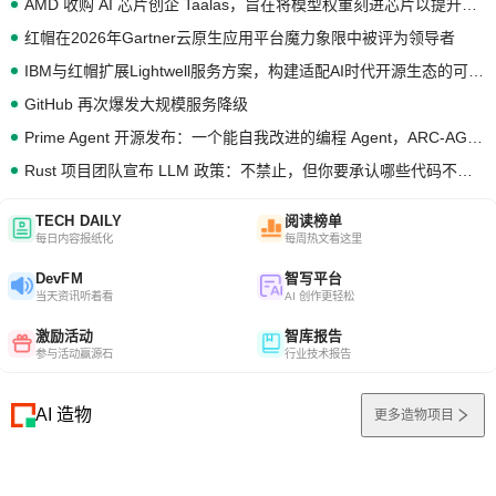
AMD 收购 AI 芯片创企 Taalas，旨在将模型权重刻进芯片以提升推理性能
红帽在2026年Gartner云原生应用平台魔力象限中被评为领导者
IBM与红帽扩展Lightwell服务方案，构建适配AI时代开源生态的可信基础设施
GitHub 再次爆发大规模服务降级
Prime Agent 开源发布：一个能自我改进的编程 Agent，ARC-AGI 3 超越人类专家基线
Rust 项目团队宣布 LLM 政策：不禁止，但你要承认哪些代码不是你写的
TECH DAILY
阅读榜单
每日内容报纸化
每周热文看这里
DevFM
智写平台
当天资讯听着看
AI 创作更轻松
激励活动
智库报告
参与活动赢源石
行业技术报告
AI 造物
更多造物项目