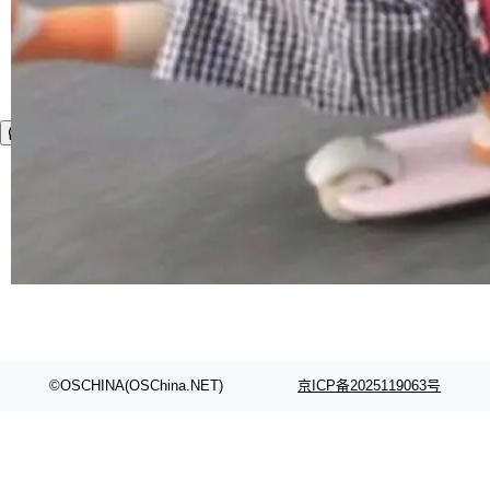
©OSCHINA(OSChina.NET)
京ICP备2025119063号