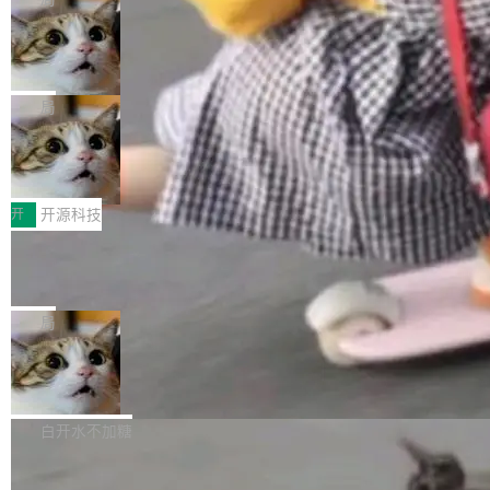
现实 过去两年，CIO们的焦虑清单上多了两项：
设置，如果用布尔值 + 可空字段来表示——bool
个"AI 知识库 + 聊天机器人"——每个大厂都在
一是如何让大模型和智能体应用安全地从PoC走
ean 表示是否可切换，nullable 的默认模式、浅
Deno 团队开源 Celld，可自托管的分
做，没什么新鲜的。 但 Kenton Varda 在 Twitte
向生产，二是如何让测试团队跟得上AI应用...
布式 Durable Objects
色方案、深色方案——会产生大量无意义的组
r 上把事情说清楚了： 今天我们发布了 Cloudfla
Ryan Dahl 领导的 Deno 团队推出了最新开源项
合。方案缺了、配置冲突了、全 null 了。要知道
re OS，一个带连接器的聊天机器人，跟其他所
目 Celld，一个能在自己机器上运行 Cloudflare
局
哪些组合有效，作者说，你得靠"文档、校验、或
有科技公司做的一样。只不过，实际上它不一
Workers 和 Durable Objects 的守护进程。 设
者部落知识"。 换个写法。Rust 的 enum，两个
样。这是 Sandstorm.io 的重制版，我十年前的
鲁大师7月新机性能/流畅/AI榜：vivo夺
计思路很直接：每个对象是一个独立的 SQLite
变体：Switchable...
性能、流畅双第一，三星Galaxy Z系列
那个创业公司。不同的是，这次它构建在 Cloudf
数据库，按名称寻址，复制到你自己的 S3 兼容
2026年7月的手机市场，由于存储等硬件成本暴
新折叠缺席
lare Workers 上——我花了九年时间搭建的平台
存储库里。节点之间只通过这个存储库协调——
增，手机厂商的日子也不好过啊，新机速度明显
开
开源科技
——并且深度集成了 AI。这基本上是我十年秘密
没有控制平面，没有共识协议。每个对象自带一
放缓，因此硝烟味淡了许多。新机参数规格除开
计划的顶峰。 十年前，Ken...
个小型数据库，应用天然按分片构建，单个数据
Zed 推出 DeltaDB，一个记录 commit
高价的三星折叠（三星Galaxy Z Fold8 Ultra / Z
之间所有操作的版本控制系统
库的竞争和爆炸半径问题在设计层面就被消除
Fold8 / Z Flip8）外，其余要么是中低端机器，
Zed 编辑器团队发布了新项目——DeltaDB，一
了。 闲置的 cell 会休眠到几乎不占资源。当 cel
例如iQOO Z11i、REDMI Note 17、REDMI No
个在 git commit 之间记录每一次编辑操作的版
局
l 迁移或唤醒时，新宿主从 S3 恢复 SQLite 数据
te 17 Pro、OPPO K15，要么是vivo X300 E这
本控制系统。目前处于 Early Access 阶段。 De
库继续执行。存储库是持久化的唯一真相...
样的次旗舰。 Galaxy Z Fold8 Ultra / Z Fold8 /
SpaceXAI 单季资本开支达 183 亿美元
ltaDB 的核心思路直接写在 landing page 最显
Z Flip8三款折叠屏新机均在7月22日发布，且全
眼的位置：「Software is made between com
根据风险投资人Tomer Tunguz 博客（VC 分
部搭载骁龙8 Elite Gen5 for Galaxy，它们本该
mits」——软件是在 commit 之间写出来的。git
析）披露的最新分析与第二季度业绩报告，Spac
白开水不加糖
是7月性...
只记录了你提交的最终状态，但真正的工作过程
eXAI在上个季度的总资本支出飙升至183.7亿美
——打字、删改、试错、agent 对话——都在 co
Meta 发布终端编程 Agent“Muse Cod
元。其中，绝大部分资金被直接用于 AI 领域，