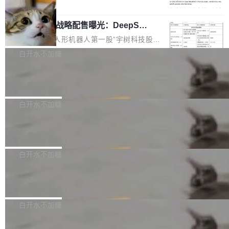
5% RHAE Best@1，超过了 ARC 报告的人类专
覆盖 rust-lang/rust 单一仓库的代码贡献。这不
局
家基线 95.4%。 不是又一个 coding agent 包装
是项目级别的官方立场，目前由五个团队采纳，
宇树科技 IPO 战略配售曝光：DeepSe
器 Prime Agent 的架构和市面上大多数 coding
但它可能是主流开源项目中关于 AI 辅助贡献最
ek 获配 93.3 万股，锁定 36 个月
agent 有本质区别。大多数 agent harness 的设
细致的一份规则。 政策的核心只有一句话：LLM
8月6日晚间，“人形机器人第一股”宇树科技股份
计是基于早期模型的能力—...
可以用来分析、提炼、审阅、建议，但不能用来
有限公司披露IPO发行价格及战略配售结果，杭
白开水不加糖
创作。 具体来说，LLM 生成的代码可以提交，
州深度求索人工智能基础技术研究有限公司（De
但必须满足五个条件：预先安排、非关键、高质
Docker 29.7.2 发布
epSeek）获配93.3399万股，按150.8元/股发行
量、充分测试、充分审查，并且必须披露。LLM
价格计算，认购金额约1.41亿元，股份锁定期为
Docker 29.7.2 现已发布，具体更新内容如下：
不得生成涉及安全性的关键变更，除非作者本身
36个月。 公告显示，本次宇树科技战略配售对
Bug fixes and enhancements 修复多次传递同
白开水不加糖
就是领域专家。即使如此，政策也"强烈不建
象主要包括长期投资机构、与公司业务具有战略
一环境变量时，docker service create和docker
议"这么做。 对于不披露的情况，审核者可以直
合作关系或长期合作愿景的大型企业、科创板保
Apache Fluss 毕业成为顶级项目
service update会发生 panic 的问题。docker/cl
接关闭 PR，无需解释。 政策作者 Jynn Ne...
荐人跟投子公司，以及公司高级管理人员和核心
i#7145 修复了 Docker Engine 29.7.0 中引入的
今年 7 月，Apache Fluss 的毕业提案在 Apach
员工参与设立的专项资产管理计划。其中，Dee
一个回归问题，该问题导致拉取镜像时会拒绝包
e 孵化器项目管理委员会（IPMC）投票中获得
白开水不加糖
pSeek作为与宇树科技具备战略合作关系的企
含绝对 hardlink 目标的镜像（此类镜像由某些镜
全票通过，随后获 Apache 软件基金会董事会批
业，获配股份数量占本次发行数量的2.31%。 除
像构建工具生成）。moby/moby#53305 修复了
马斯克 AI 百科项目 Grokipedia 被曝数
准。今天，Apache 软件基金会正式宣布 Apach
DeepSeek外，腾讯旗下上海启善投资有限公司
月未更新
Docker Engine 29.7.0 中引入的一个回归问
e Fluss 孵化毕业，成为 Apache 顶级项目（TL
埃隆·马斯克推出的AI百科项目 Grokipedia 被曝
获配9...
题，该问题可能导致在旧版 Linux 内核...
P）！这一里程碑不仅标志着 Fluss 迈入新的发
长期停止内容更新，未能实现其作为“AI版维基百
白开水不加糖
展阶段，也将进一步推动流式存储、实时湖仓与
科”替代品的目标。 据 Lawfare 最新调查，自今
AI 数据基础加速融合，为实时数据基础设施的发
Solon I18n：三种解析器，零样板代码
年4月以来，Grokipedia 页面更新功能基本停