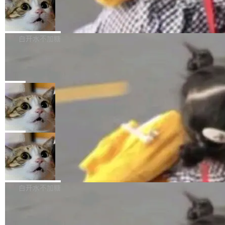
型。谁在开源赛道上领先，...
简单：开发者工具必须开源。 理由不是传统的自
商汤 SenseNova U1.5-Lite-Preview
i）在 X 上发帖： 「如果你是 Agent Harness 相
开源
由软件情怀，而是一个跟 AI agent 直接相关的
关开源项目的开发者，希望参加 DeepSeek Har
商汤科技宣布面向社区开源轻量级统一多模态模
技术判断。 两行 prompt 就能个性化任何软件 C
ness 的内测，可以回复或私信联系我。请附上
型的预览版本 SenseNova U1.5-Lite-Preview。
白开水不加糖
rawshaw 给出了两个 prompt。 第一个： "下载
GitHub id 以及开源代表作。」 DeepSeek 曾在
公告称，SenseNova U1.5-Lite-Preview并非简
某个软件的源码，在本地构建。修改 agent ...
官方招聘信息中写过一条简洁有力的公式：Mod
Ubuntu 将核心系统包从 deb 转成了 s
单的模型规模升级，而是基于 SenseNova U1
nap
el + Harness = Agent。模型负责理解和推理，
的一次系统性迭代，不仅在同一架构中贯通视觉
Ubuntu 正在把又一个核心系统包从 deb 转为 s
Harness 负责把能力落到真实环境中——调用工
理解、推理、生成与编辑，还仅以 8B-MoT 的轻
nap。这次是 hwctl——一个用来检查 Ubuntu
局
具、读写文件、管理上下文、处理错误、完成闭
量大小，将能力推进到4K、更精细的真实质感、
硬件认证状态的命令行工具。 Canonical 工程师
环。崔添翼招人的标...
更复杂的视觉控制和可持续迭代编辑。 相比 U
Dario Amodei 担心新人来 Anthropic
Alan Griffiths 在邮件列表中说得很直白：「hwc
只为金钱，不为使命
1，U1.5-Lite-Preview 在以下方向上带来了显著
tl 是一个 Ubuntu 专有的包，它和它的依赖项都
顶级 AI 研究员在两家公司之间来回跳，中间只
提升： 原生支持4K图像生成； 更精细的局部纹
是 Ubuntu 专有的，不会用在其他发行版上。」
隔了几天。 Lilian Weng 上周刚宣布因健康原因
局
理、细节与真实世界质感； 更准确的中英文文字
所以 deb 版本的受众实际上为零。既然只有 Ub
离开 Thinking Machines Lab，说自己作为联合
生成与复杂版式组织； 更稳定的图...
untu 用户在用，那用 snap 打包就没什么可纠结
FFmpeg 9.0 发布
创始人的角色「太累了」。几天后，The Inform
的。 从 deb 到 snap 的迁移路径 hwctl 是 rust-
ation 就曝出她将重回 OpenAI，负责递归自我
FFmpeg 9.0 现已发布，包含多项改进。官方更
hwlib 硬件 API 库的一部分，命令行工具负责查
改进方向的研究。她是 Thinking Machines 过
新日志列出的 9.0 版本主要更新内容如下： 扩
白开水不加糖
询 Ubuntu 的硬件认证数据库。...
去一年内第四个离开的联合创始人。 这家由前
展 AMF 色彩转换器 (vf_vpp_amf) 的 HDR 功能
OpenAI CTO Mira Murati 创立的公司，连创始
DeepSeek V4 Flash 单日消耗 8 万亿 t
MP4 muxer 中支持 LCEVC 音轨复用 Playdate
okens 登顶热搜
团队都留不住。 但 Thinking Machines 不是唯
视频编码器和多路复用器 添加 v360_vulkan filt
8 万亿 tokens。一天。一家公司的消耗。 Open