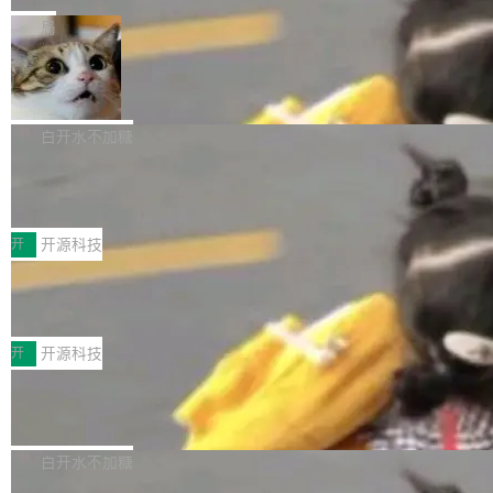
一在人才争夺战中失血的公司。六月，Google
er HE-AAC 960 解码 (DAB+) transpose_cuda
Code 在 X 上发帖：「DeepSeek Flash did 8T
局
连失两员大将：Noam Shazeer 去了 Op...
filter 添加 AMF Frame Rate Converter (vf_frc
tokens on August 1st. 5T of free usage + 3T
_amf) filter SMPTE 2094-50 元数据支持和直
NetBSD 11.0 正式发布
on OpenCode Go.」79.8 万次浏览，连带着 #
通 ProRes RAW VideoToolbox 硬件加速器 AP
DeepSeek一天消耗了8万亿# 上了微博热搜——
NetBSD 11.0 现已正式发布，这是 NetBSD 操
V ...
注意这是 OpenCode 一家的消耗。 OpenCode
作系统的第十八个主要版本。 自 NetBSD 10.1
白开水不加糖
是 Anomaly 出品的 AI 编程工具，套餐 10 美元/
以来的变化 更新亮点： 新增对 RISC-V 处理器
月。用户交了 10 美元，就能用 DeepSeek Flas
2026 ChinaJoy鸿蒙游戏增长臻享会举
架构的支持。NetBSD 11.0 是首个支持 64 位 R
办，鲸鸿动能系统呈现游戏行业解决方
h 随便写代码，按网友说法：「怎么使劲用也用
ISC-V 平台的稳定版本，涵盖一系列基于 StarFi
8月1日，2026 ChinaJoy期间，鸿蒙游戏增长臻
案
不完。」5T 来自免费额度，3T 来自 Go...
ve JH71XX 的设备，例如 VisionFive 2、PINE
享会在上海举办。鸿蒙生态的全场景智慧营销平
开
开源科技
64 STAR64，以及 QEMU。 增强了对 POSIX.1
台鲸鸿动能协同华为游戏中心，面向游戏行业开
-2024 和 C23 编程接口标准的兼容性。 compat
技嘉X3D系列再添新成员 B850 AORU
发者及生态伙伴，系统呈现了平台在游戏领域的
S ELITE X3D主板强化性能体验
_linux(8) 增强了对 Linux 系统调用的支持，包
完整能力版图——从IAP高价值用户的全周期经
面向AMD Ryzen X3D处理器玩家，技嘉X3D系
括 epoll（围绕 kqueue 实现）、POSIX 消息队
营、到IAA游戏的“买变一体”正循环、再到联运与
列主板阵容迎来新成员——B850 AORUS ELITE
开
开源科技
列、...
广告协同的全链路经营闭环，以及面向全球市场
X3D。作为面向主流高性能平台打造的全新主板
的出海增长布局。 华为终端云业务商业化销售负
Zadig v5.0 发布：AI 发布专员与 AI 审
产品，B850 AORUS ELITE X3D延续技嘉在X3
查专员上线
责人在开场致辞中表示，游戏开发者的核心诉求
D平台优化上的技术积累，旨在为游戏玩家带来
我们团队这几天最大的卡点不是 AI 写得不够
已不再是“多一个投放渠道”，而是一套能够持续
更稳定、更高效的装机选择。 B850 AORUS ELI
好，是 AI 写得太好了。 好到审查排期从两天的
白开水不加糖
驱动增长的体系。截至目前，搭载HarmonyOS
TE X3D基于AMD AM5平台打造，支持AMD Ry
活儿拖成了五天。PR 一堆起来没人敢合，发布