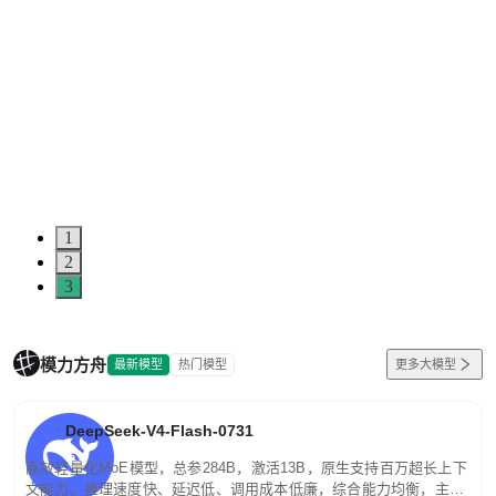
1
2
3
模力方舟
最新模型
热门模型
更多大模型
DeepSeek-V4-Flash-0731
高效轻量化MoE模型，总参284B，激活13B，原生支持百万超长上下
文能力。推理速度快、延迟低、调用成本低廉，综合能力均衡，主打