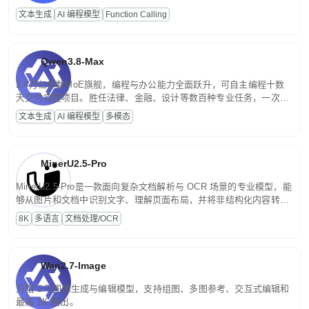
高并发、轻量化任务，适合日常对话、内容创作、基础 RAG、批量
文本生成
AI 编程模型
Function Calling
文案处理等普惠刚需场景。
Qwen3.8-Max
2.4万亿参数MoE旗舰，编程与办公能力全面跃升，可自主编程十数
天交付完整项目。胜任法律、金融、设计等数百种专业任务，一次对
话端到端交付生产级成果。原生视觉理解贯穿规划、执行与验证全流
文本生成
AI 编程模型
多模态
程，支持超长文档与长视频的深度语义解析。长程任务中自主规划与
闭环迭代，持续进化。
MinerU2.5-Pro
MinerU2.5-Pro是一款面向复杂文档解析与 OCR 场景的专业模型，能
够从图片和文档中识别文字、理解页面布局，并将非结构化内容转换
为便于存储、检索和二次处理的结构化结果。
8K
多语言
文档处理/OCR
Wan2.7-Image
万相 2.7 图像生成与编辑模型，支持组图、多图参考、交互式编辑和
最高 2K 输出。