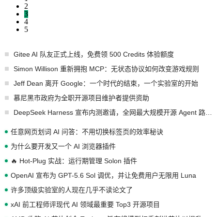
2
3
4
5
Gitee AI 队友正式上线，免费领 500 Credits 体验额度
Simon Willison 重新拥抱 MCP：无状态协议如何改变游戏规则
Jeff Dean 离开 Google：一个时代的结束，一个实验室的开始
慕尼黑市政府为全职开源项目维护者提供资助
DeepSeek Harness 宣布内测邀请，全网最大规模开源 Agent 路演现场诞生
任意网页划词 AI 问答：不用切换标签页的效率秘诀
为什么要开发又一个 AI 浏览器插件
🔥 Hot-Plug 实战：运行期管理 Solon 插件
OpenAI 宣布为 GPT-5.6 Sol 调优，并让免费用户无限用 Luna
许多顶级实验室的人现在几乎不读论文了
xAI 前工程师评现代 AI 领域最重要 Top3 开源项目