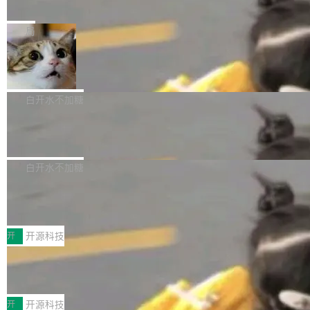
e” 和 Muse Spark 1.2 模型
mmit 之间的空隙里丢失了。 DeltaDB 要做的就
金额高达158.3亿美元，这一单项投入已经逼近
Meta 今天发布了两款 AI 产品：Muse Code，
是把这段空隙补上。 回退到任何一次编辑：Delt
微软同期总资本开支的四成。 与亚马逊、Alpha
一个在终端里运行的编程 agent；Muse Spark
局
aDB 捕获 commit 之间的每一次操作，...
bet、微软以及 Meta 等传统科技巨头相比，Spa
1.2，驱动这个 agent 的新模型。一句话概括：
ceXAI的资金消耗速度尤为引人瞩目。然而，支
美团开源 LoHoSearch，用知识图谱校
你可以用 curl -fsSL https://dev.meta.ai/install.
准 AI 能力认知
撑庞大支出的资金来源却呈现出截然不同的面
sh | bash 安装一个能在大项目里自动规划、写
机器出题的前提，是让机器拥有全局视野。整个
貌。数据显示，微软和 Meta 主要依托充沛的经
代码、验证结果的 AI 终端工具。 据介绍，Muse
构建流程可以分为四个环节：建图 → 控制难度
白开水不加糖
营现金流来覆盖资本开支，其资本支出覆盖率分
Code 是 Meta 的编程 agent 产品。它和市场上
→ 质量把关 → 数据概览。
别达到155% 和106%;而SpaceXAI的经营现金
腾讯开源 UCL-MPComm 通信库
已有的终端编程 agent 在设计理念上有几个明显
流仅能覆盖资本开支的12...
的差异点。 异步后台 agent：Muse Code 有一
腾讯网平团队宣布开源了 UCL-MPComm 通信
个主 agent 循环，外加一组后台 agent。这些后
库，并将作为transport接入Mooncake TENT。
白开水不加糖
台 agent...
该通信库针对AI Memory池化场景的数据传输需
CoStrict入选工信部2025人工智能应用
求进行了深度优化，能够实现数据中心内大规模
典型案例
计算节点间多种内存类型的高性能通信。 UCL-
近日，工信部科技司公示《2025人工智能应用典
MPComm将作为一种传输引擎接入Mooncake T
型案例入选名单》，深信服“面向企业研发场景的
开
开源科技
ENT，实现零拷贝传输性能提升30%、非零拷贝
开源 AI 编程平台 CoStrict 应用”凭借卓越的技术
传输性能最高提升5倍。UCL-MPComm底层基
深信服AI算力网关入选工信部人工智能
创新与落地成效成功入选。 全链路私有化部署，
应用典型案例！
于自研UCL-Engine通信引擎，后续腾讯网平将
助力企业AI研发安全落地 当前，越来越多企业已
前不久，工业和信息化部正式发布《2025年人工
持续开源更多基于UCL-Engine的高性能通信组
经开始引入 AI Coding 工具，通过调用公有云模
智能应用典型案例名单》，集中展示人工智能在
开
开源科技