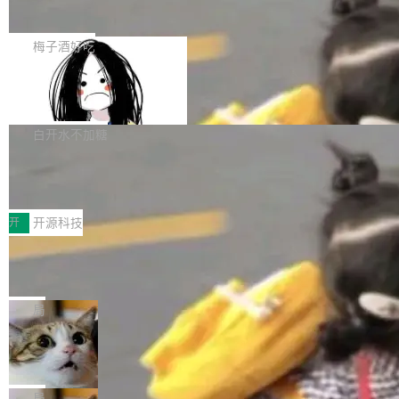
展开启新的篇章。
滞，过去三个月内没有任何条目完成更新，用户
如果你在 Spring Boot 里做过国际化，流程大概
提交的编辑请求也长期处于待处理状态。 Groki
是这样的：配 MessageSource 的 Bean、写 R
梅子酒好吃
pedia 于去年底上线，定位为由人工智能生成内
eloadableResourceBundleMessageSource、
容的百科平台，被马斯克视为传统众包百科网站
Apache Doris 4.1 全面增强 Iceberg：
声明 LocaleResolver、注册 LocaleChangeInt
支持 UPDATE、MERGE INTO 与 Iceb
维基百科的替代方案。Lawfare 调查发现，无论
erceptor…五六步之后才能看到第一行翻译文
Apache Doris 4.1 要补齐的，正是缺失的那一
erg V3
热门页面还是低关注度页面，均未出现近期更
本。 Solon 换了个方式。整个 i18n 模块围绕三
半。在已有查询能力的基础上，Doris 进一步支
白开水不加糖
新，相关问题并非局限于特定领域，而是在不同
个解析器、一个注解、一个工具类展开——没有
持了 UPDATE、DELETE、MERGE INTO 等数
主题和访问量页面中普遍存在。 调查人员最初认
XML、没有拦截器注册、没有样板配置。 资源
Testin XAgent：CIO智能测试落地指南
据修改操作、完整的表结构管理与分区演进，以
为，Grokipedia可能只是限...
文件的约定 把文件放到 resources/i18n/ 下： r
及 rewrite_data_files、expire_snapshots 等日
7月30日，TiD2026质量竞争力大会在北京中关
esources/i18n/messages.properties ...
常维护操作，并完整支持 Iceberg V3 格式。
村国家自主创新示范区会议中心开幕。本届大会
开
开源科技
由中关村智联软件服务业质量创新联盟主办，以
让非法状态不可表示：一篇关于 ADT
“智构可信·质创未来——AI原生时代的质量新范
的帖子在 Reddit 火了
式”为主题，直面AI从实验室走向规模化产业落地
有一种东西，一旦用过就回不去了。Alex Fedos
的核心质量命题。会上，《2026智能研发生产力
eev 管它叫"软件设计的基石"。 他说的东西不新
局
工具选型手册》发布，Testin云测的Testin XAge
鲜——代数数据类型（ADT），尤其是和类型
Cloudflare 开源内部企业 AI 平台 Clou
nt智能测试系统入选AI测试领域代表产品。对CI
（sum type）。但他说清楚了一件事：这不是类
dflare OS
O而言，这提示了一个转变：AI测试正在从效率
型系统的学术体操，是日常编码的思维方式。 文
Cloudflare 发布了一个开源项目 Cloudflare O
工具升级为企业的质量基础设施。 CIO面对的新
章从一个简单的例子切入。一个网站的深色主题
S。如果你只看官方博客，你会觉得这是又一
局