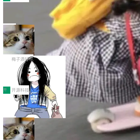
件。 腾讯网平团队在UCL-MPComm中实现了一
型或企业内部部署模型提升研发效率。但随着 AI
各领域的应用成果，覆盖技术底座、行业赋能、
个独立于业务线程的全局通信引擎（Engine），
Coding 从个人辅助工具逐步走向团队级、组织
Jeff Dean 离开 Google：一个时代的结
产品应用、支撑保障、专题等五大方向。深信服
并实...
束，一个实验室的开始
级应用，企业在规模化落地过程中，对安全性、
AI算力网关（AI创新平台）成功入选！ 随着各行
Google 员工编号 20。MapReduce 作者之一。
可控性和代码质量提出了更高要求。 首先是数据
各业的Agent走向规模化建设，算力构成形态逐
Bigtable 作者之一。TensorFlow 的作者之一。
局
安全与合规要求。对于大多数普通研发场景，公
渐丰富，用户关注的重点也在发生变化：不只是
Gemini 的架构师。Google 首席科学家。 Jeff D
有云模型能够满足快速试用和效率提升的需求。
让AI用起来，还要进一步看清混合算力时代下，
🔥 SolonCode v2026.8.4 发布：界面
ean 在 Google 工作了 27 年后，宣布离职。 他
但对于金融、能源、医疗等对数据安全要求较...
字体可调、22 种语言、记忆搜索增强
Token花在哪里、算力是否被充分利用，以及持
不是一个人走。一同离开的还有 Sanjay Ghema
打开终端就能上岗的全中文编码智能体，这一轮
续增长的AI成本该如何优化。 深信服AI算力网关
wat（Google 员工编号 23，Jeff Dean 二十多
把「看得清、用母语、记得住」三件事一次补
梅子酒好吃
正是围绕这些实际问题，从Token治理和成本治
年的编程搭档，MapReduce 和 Bigtable 的共同
齐。 SolonCode 是什么 SolonCode 是杭州无
理两个方面，让用户的每一份算力都看得清、管
作者）、Quoc Le（Google 大脑核心成员，Se
让“代码语义理解”深度释放AI Coding
耳科技研发的企业级终端编码智能体——一位全
得住、用得稳、省得下、更安全！ 一、从现在开
价值潜能：华为云码道（CodeArts）
q2Seq 和 DocAI 的共同发明人）以及 Oriol Vin
中文驱动的数字员工，自主理解需求、规划步
一、代码仓深度理解技术的作用与价值 在软件工
始，Token使用一目...
代码仓技术解析
yals（Gemini 联合负责人，AlphaSta...
骤、编写代码。不挑模型、不挑平台，curl 一行
程实践中，代码仓是企业核心知识资产的主要载
开
开源科技
装完即用。 开源地址：Gitee · GitCode · GitHu
体。企业级代码仓库通常包含数十万乃至数百万
b 安装 支持 Java 8+（8~26）、macOS / Linu
一条“删库”命令跑 17 小时，算法工程
个文件，其规模远超单次模型调用可承载的上下
师删光 89TB 数据只为干私活
x / Windows / Harmony PC。 # macOS / Linu
文窗口。随着项目规模的持续扩张与代码历史的
最高人民检察院8月4日公布了一起案件：北京一
x / Harmony PC curl -fsSL https://solon.noea
不断累积，代码仓中的模块关系、接口契约、业
名90后算法工程师王某，为了给自己接的私活腾
局
r.org/solon...
务逻辑等关键信息往往分散于数十乃至数百个文
服务器空间，删光了公司AI游戏部门的全部核心
件之中，形成高度复杂的知识关联网络。传统的
Cloudflare 分享推理优化实践：KV ca
数据。 王某2024年1月入职东城区某科技公司AI