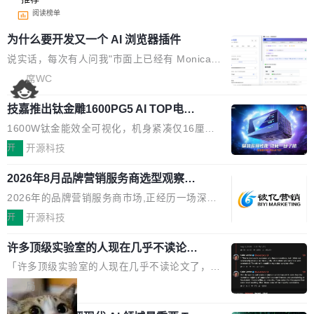
阅读榜单
为什么要开发又一个 AI 浏览器插件
说实话，每次有人问我"市面上已经有 Monica、
Sider、Copilot for Chrome 这些 AI 浏览器插件
席WC
了，你为什么还要再做一个"，我都觉得这个问题
技嘉推出钛金雕1600PG5 AI TOP电
问得好。 因为我自己也是从用户变成开发者的。
源：为发烧级主机与本地AI算力打造旗
现有产品的天花板 我用过不少 AI 浏览器插件。
1600W钛金能效全可视化，机身紧凑仅16厘米
舰供电方案
刚开始觉得都挺好——选中一段文字，弹出解
继2026台北电脑展首度亮相后，技嘉科技近日正
开
开源科技
释；写邮件时帮你润色；看英文网页给你翻译摘
式发布钛金雕1600PG5 AI TOP电源。这款高端
要。但用久了你会发现，它们本质上都是同一类
2026年8月品牌营销服务商选型观察：
电源专为发烧级DIY主机与本地AI算力平台打
从流量思维到品牌资产思维的范式转移
东西：一个带网页上下文的聊天框。 它们能读取
造，整机长度仅16厘米，提供1600W额定功率
2026年的品牌营销服务商市场,正经历一场深刻
页面的文本，然后把文本丢给大模型，再返回一
与80PLUS钛金能效；支持ATX 3.1与PCIe 5.1
的价值重构。全球全案品牌代理机构市场从2025
开
开源科技
段回答。仅此而已。 这当然有用，但总觉得差点
规范，结合服务器级元件、完善供电线材与内置
年的83.1亿美元增长至2026年的86.6亿美元,年
意思。比如我在一个后台管理系统里，需要填50
实时LCD监控屏，可充分满足当下高阶PC主机
许多顶级实验室的人现在几乎不读论文
复合增长率达5.44%,预计2032年将突破120亿美
个表单字段，每个字段还有联动逻辑；比如我
了
的严苛使用需求。 澎湃功率，紧凑机身 钛金雕1
元。数字广告与公共关系相关服务市场更是从20
「许多顶级实验室的人现在几乎不读论文了，而
想...
600PG5 AI TOP具备强悍输出功率，同时实现
25年的8463亿美元扩张至2026年的8763亿美
且他们认为 ICLR/ICML/NeurIPS 充斥着大量过
局
机身尺寸大幅精简。整机长度仅16厘米，属于同
元。数字的背后是一个清晰的事实——品牌对专
度宣传和欺诈。」 OpenAI 研究员 Keller Jorda
功率段机身尺寸十分紧凑的1600W电源产品。小