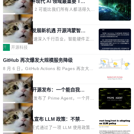
业化营销服务的需求从未如此迫切。 但市场扩容
xAI 前工程师评现代 AI 领域最重要 Top
n 这条推文引发了广泛讨论。他不是在说风凉
巧机身有效提升市面主流标准A...
3 开源项目
的同时,服务商的竞争逻辑正在改变。2026年Top
话，他是说出了一个圈内人尽皆知但很少公开捅
Flash Attention 2 可能比我们所有人都活得久。
Agency年度合辑的观察指出,“产品”这个离消费
破的事实。 Jordan 随后补充了一句软化声明：
这句话不是来自某个技术博客，而是出自 Hieu
局
者最近的载体,在整个品牌营销层面的权重显著变
「我不认为这些会议上大部分论文都在过度宣传
Pham 的一条推文。Hieu Pham 是谁？他是 xAI
高了。全域营销服务商的竞争正在从规模转向深
或造假。问题是，作为读者，如果你筛选出那些
共商智能硬件发展新机遇 开源鸿蒙智能
的早期工程师之一，在 Grok 训练基础设施团队
度,案例厚度、全域覆盖、多线协同...
硬件开发者日杭州站即将举行
看起来最令人兴奋的论文，那它们大部分都是过
工作过。近日他在 X 上发了一条帖子，列出了他
随着万物智联加速深入千行百业，智能硬件正从
度宣传的。」 这才是真正的痛点。不是所有论文
认为现代 AI 领域最重要的三个开源项目。 第一
单点设备迈向智能化、网联化、协同化发展。作
开
开源科技
都有问题，是最吸引眼球的那批论文最有问题。
个名字毫无悬念：Flash Attention 2。 Hieu 的
为面向全场景、跨终端的分布式操作系统，开源
他引用的帖子来自 Mathew Shen，一位 ICLR 2
理由很具体。FA 系列不需要解释，但 FA2 是他
GitHub 再次爆发大规模服务降级
鸿蒙通过统一技术底座和分布式能力，为不同类
026 的读者：「看了篇 ...
认为最重要的一个——复杂度恰到好处，刚好能
型智能设备的开发、连接与互联提供关键支撑，
8 月 6 日，GitHub Actions 和 Pages 再次大规
驱动你去学 CuTe，但还没被那些"邪恶的" Hopp
也为产业链企业探索产品创新与商业增长打开新
模服务降级，Actions 完全不可用超过 5 小时，
局
er++ 优化所淹没，足够容易修改和适配。 更关
的空间。 8月14日，开源鸿蒙智能硬件开发者日
webhook 停发，连自托管 runner 也因调度层故
键的是 FA2 的持久性...
（OHDD：OpenHarmony Hardware Develope
Prime Agent 开源发布：一个能自我改
障无法工作。Pages、Copilot code review、C
进的编程 Agent，ARC-AGI 3 超越人类
r Day）将在杭州启航。活动面向智能硬件产业
opilot coding agent 全部受影响。从检测到完全
Prime Intellect 发布了 Prime Agent，一个开源
专家基线
链企业和开发者，邀请行业专家与资深技术顾
恢复，大约 12 小时。 这是 2026 年 8 月的第六
的编程 Agent Harness，核心设计围绕两个抽
局
问，围绕开源鸿蒙技术能力、设备适配、芯片适
起事故，其中四起与 AI/Copilot 服务相关。 Git
象：Recursive Language Model（RLM）和 C
配、功耗与稳定性调优、兼容性测评及统一互联
Rust 项目团队宣布 LLM 政策：不禁
Hub 员工 kdaigle 在 HN 讨论中贴出了一组数
ontinual Harness。在 ARC-AGI 3 基准测试
等内容展开系统讲解和实战交流，帮助企业进一
止，但你要承认哪些代码不是你写的
据：2025 年全年 10 亿次 commit。现在，每周
上，Prime Agent + Opus 5 的组合达到了 95.
Rust 语言项目正式通过了一项 LLM 使用政策，
步了解开源鸿蒙在智能...
2.75 亿次，全年预计 140 亿次。GitHub...