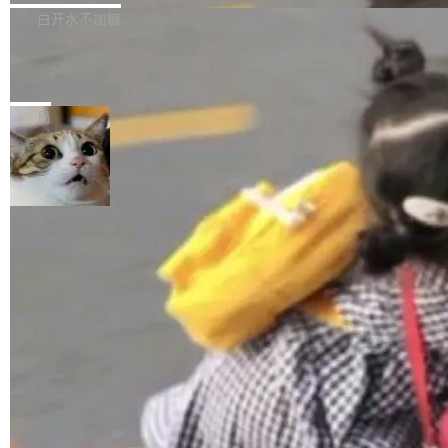
正，才能成为机器能理解的高质量数据。医学影
理工具。它可以查看，转换，编辑和分类所有主
白开水不加糖
像AI落地最昂贵的环节，不是算法，是专业医生
流格式的电子书。Calibre 是个跨平台软件，可
的时间。 张医生是某三甲医院放射科副主任医
SwiftUI 问世七年了，为什么开发者还
以在 Linux、Windows 和 macOS 上运行。 Cal
师，牵头一项腹部肌肉影像课题。他需要在数百
在骂它？
ibre 9.12 现已正式发布，此次更新内容如下：
Yakov Manshin 发了一期长达 40 分钟的 YouT
张CT影像上完成像素级精细分割，让系统"...
新功能 macOS：在 Connect/Share 按钮中添加
ube 视频，标题是"SwiftUI 七年后：一个平庸的
局
通过 AirDop 共享书籍的功能 Content server：
故事"。视频核心观点很简单：SwiftUI 发布七年
支持可向服务器后端添加新端点的插件 Edit boo
了，仍然像一个永久公测版。 Manshin 从数据
k：Compress images：添加将 GIF 图像转换为
流、布局系统、API 稳定性、性能、跨平台五个
加载更多
JPEG/WebP 的选项 ToC Editor：添加一个按
维度逐一批判了 SwiftUI。最让人印象深刻的一
钮，用于对目录中的条目进...
个论据是：苹果官方的 SwiftUI 教程项目 Land
marks，用最新 Xcode 在最新 macOS 上构建
运行，出来的效果是坏的——侧边栏按钮大小不
一，界面错位。他说这个问题"两年前就发现了，
至今没变"。 数据流方面，Manshin 指出 SwiftU
I 的属性包装器演进史...