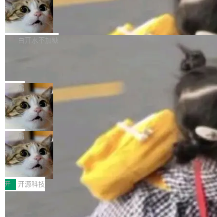
通过拉取过去一年内（从 PG 18 Beta1 时间点
和休闲娱乐竞争时间。" 这是 libexpat 维护者 S
的图像元素不在同一个子树中，则它们将不再关
至今）的所有 commit，同样交由 AI 分析提炼。
Firefox 153.0.3 发布
ebastian Pipping 写在博客里的话。8 月 4 日，
联 加...
经过人工复核，准确度令人满意。这一方法也为
他宣布了一个新消息：从 2026 年 8 月 1 日起，
Firefox 153.0.3 现已发布，具体更新内容如
社区爱好者提供了高效跟踪新版本的思路。
他可以全职维护 libexpat 了，最长 6 个月。发
下： New Smart Window 包含多项增强功能：
白开水不加糖
工资的是慕尼黑市政府。 libexpat 是一个 C99
<ul> <li>现在建议列表会显示更多结果，方便用
编写的流式 XML 解析器，MIT 许可证。和 libx
Cloudflare Computer 开源：你的 Age
户查找历史记录和切换到已打开的标签页。（<a
nt 需要一台电脑，而不是一个容器
ml2 一样，它是世界上使用最广泛的 XML 解析
href="https://bugzilla.mozilla.org/show_bug.c
Cloudflare 开源了名为 @cloudflare/computer
库之一。你的操作系统、浏览器、无数的基础设
gi?id=2019042">Bug&nbsp;2019042</a>）</l
的 npm 包。项目的核心论点是：容器不适合 Ag
局
施软件，很可能都在用它。而过去十年，维护它
i> <li>现在，助手可以直接使用 Exa 的网络搜索
ent 计算。真正适合的，是 Isolate。 Cloudflare
的人一直在用业余...
结果回答问题，而无需将问题转交给搜索引擎。
OpenAI 公开邮件和聊天记录回应苹果
工程师在这件事上没什么可谦虚的——他们用 W
诉讼，称“Apple is getting this wron
（<a href="https://bugzilla.mozilla.org/show_
orkers 跑了十年 Isolate。用 CEO Matthew Pri
上个月，苹果一纸诉状把 OpenAI 告上法庭，指
g”
bug.cgi?id=204...
nce 的话说：「我们一生都在用 Isolate 运行代
控其挖角苹果前员工并窃取商业秘密。苹果的诉
局
码，而 AI Agent 不需要容器，它们需要的是 Iso
状把 OpenAI 描述成一个系统性地从前东家挖
late。」 容器为什么不合适 容器的问题在于启动
HUAWEI MatePad Edge上架WorkBu
人、套取机密信息的对手。 OpenAI 没发律师
ddy鸿蒙PC版，说话就能干活的AI办公
和销毁都太重了。一个 Agent 要执行的任务可能
函，也没选择庭外沉默。它在官网贴了一篇博
全能AI工作台WorkBuddy鸿蒙PC版上架HUAWE
搭子
只需要几毫秒的 CPU 时间，但容器从冷启动到
文，标题只有六个字：Apple is getting this wro
I MatePad Edge应用市场，直接下载即可使
开
开源科技
就绪要花数秒。如果未来有十...
ng。 然后，它把邮件往来和 iMessage 聊天记
用，与鸿蒙电脑上的体验一致。值得一提的是，
录全贴了出来。 他发错人了 苹果外部律师 Gabr
FFmpeg 9.0 发布：代号“Lei”，以此纪
这是目前市面上唯一支持平板接入WorkBuddy P
念中国开发者雷霄骅
iel Gross 来自 Weil 律所，2 月 23 日下午 5:53