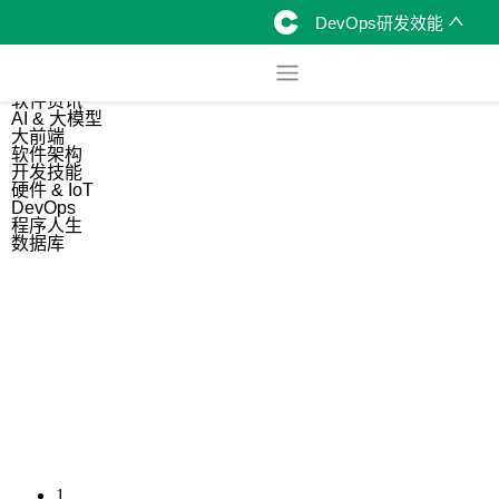
DevOps研发效能
综合
开源资讯
软件资讯
AI & 大模型
大前端
软件架构
开发技能
硬件 & IoT
DevOps
程序人生
数据库
1