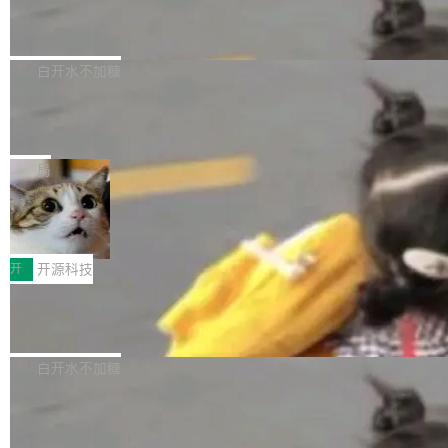
6的终端设备已突破7000万台，注册开发者数量
zen 9000/8000/7000系列处理器，并针对X3D
Dgraph v25.4.0 发布，具有图形后端的
窗口推了又推。好到合进 main 分支的代码，我
已突破 1100 万。随着鸿蒙生态汇聚越来越多的
原生 GraphQL 数据库
处理器特性进行平台级优化。其搭载X3D鸡血模
们自己都没看完。 这事不是个例。GitLab 调研
Dgraph 是一个水平可扩展的分布式 GraphQL
高质量游戏...
式2.0，可根据不同使用场景释放处理器潜力，
过 1528 名开发者，85% 说 AI 把瓶颈从写代码
数据库，有一个图形后端。作为一个原生的 Gra
白开水不加糖
帮助玩家在游戏与高负载应用中获得更充分的性
转移到了审代码。 写代码有人替你干了。但审代
phQL 数据库，它严格控制数据在磁盘上的排列
能表现。 在核心规格方面，B850 AO...
码、把关发版这两道关，还得靠人肉扛。 V5.0
竹知了：一个零依赖的单文件 HTML，
方式，以优化查询性能和吞吐量，减少集群中的
把儿时竹蝉玩具搬进浏览器
想让 AI 一起盯。
磁盘寻道和网络调用。 Dgraph v25.4.0 现已发
竹知了（zhuzhiliao）是那种小时候路边摊上几
布，具体更新内容包括： feat(zero)：Zero 现
块钱的玩意儿——一根小竹签，一个竹筒，一头
局
支持 --security superflag（token=...;whitelist
系着涂了松香的线。甩起来，竹膜震动，发出“哇
=...），与 Alpha 版本的格式一致，并据此对其
30倍效率升级：解锁医学影像数据要素
——哇”的蝉鸣声。实物越来越难找了，有开发者
价值化的真实路径
管理 HTTP 端点进行授权。 <blockquote> <p>
把它做成了 Web 玩具，放在 zhuzhiliao.imsai.c
完成一例腹部CT影像标注，张医生过去需要约1
<span><strong>警告：</strong>&nbsp;Zero
c 上，并在 GitHub 开源。 玩法很简单：按住屏
20个小时。他必须在数百张连续影像上，一笔一
开
开源科技
的 admin ...
幕画圈，或者直接甩手机。页面会实时显示转速
笔勾画边界，一层一层识别肌肉组织。如今，使
（圈/秒），声音来自真实竹知了录音的 1.72 秒
Apache Dubbo-go v3.3.2 正式发布
用东软飞标医学影像标注平台，同样的工作缩短
采样，无缝循环。音频解码失败时，还有一套合
至4小时，效率提升30倍。 这组数字背后，改变
这个版本面向生产环境，重心在内核稳定性。我
成兜底——锯齿波振荡器模拟脉冲，并联带通共
的不只是速度，而是把医学影像转化为AI能力的
们彻底收敛了旧配置体系，扩展了 Triple 协议与
白开水不加糖
振峰模拟竹膜和筒腔共鸣。 技术细节上，物理引
路径真正打通了。 大型医院积累的影像数据规模
泛化调用能力，加强了应用级元数据和服务治
擎是绳系质点模型：重力、弹性绳（只拉不
庞大，但不能直接用于训练模型。器官、病灶和
Calibre 9.12 发布，功能强大的开源电
理，同时集中修了并发安全、资源泄漏和热路径
推）、空气阻力，1/240 秒定步长积...
子书工具
组织边界，必须由专业医生逐层识别、标记和校
性能问题。
Calibre 开源项目是 Calibre 官方出的电子书管