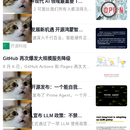
业化营销服务的需求从未如此迫切。 但市场扩容
xAI 前工程师评现代 AI 领域最重要 Top
n 这条推文引发了广泛讨论。他不是在说风凉
巧机身有效提升市面主流标准A...
3 开源项目
的同时,服务商的竞争逻辑正在改变。2026年Top
话，他是说出了一个圈内人尽皆知但很少公开捅
Flash Attention 2 可能比我们所有人都活得久。
Agency年度合辑的观察指出,“产品”这个离消费
破的事实。 Jordan 随后补充了一句软化声明：
这句话不是来自某个技术博客，而是出自 Hieu
局
者最近的载体,在整个品牌营销层面的权重显著变
「我不认为这些会议上大部分论文都在过度宣传
Pham 的一条推文。Hieu Pham 是谁？他是 xAI
高了。全域营销服务商的竞争正在从规模转向深
或造假。问题是，作为读者，如果你筛选出那些
共商智能硬件发展新机遇 开源鸿蒙智能
的早期工程师之一，在 Grok 训练基础设施团队
度,案例厚度、全域覆盖、多线协同...
硬件开发者日杭州站即将举行
看起来最令人兴奋的论文，那它们大部分都是过
工作过。近日他在 X 上发了一条帖子，列出了他
随着万物智联加速深入千行百业，智能硬件正从
度宣传的。」 这才是真正的痛点。不是所有论文
认为现代 AI 领域最重要的三个开源项目。 第一
单点设备迈向智能化、网联化、协同化发展。作
开
开源科技
都有问题，是最吸引眼球的那批论文最有问题。
个名字毫无悬念：Flash Attention 2。 Hieu 的
为面向全场景、跨终端的分布式操作系统，开源
他引用的帖子来自 Mathew Shen，一位 ICLR 2
理由很具体。FA 系列不需要解释，但 FA2 是他
GitHub 再次爆发大规模服务降级
鸿蒙通过统一技术底座和分布式能力，为不同类
026 的读者：「看了篇 ...
认为最重要的一个——复杂度恰到好处，刚好能
型智能设备的开发、连接与互联提供关键支撑，
8 月 6 日，GitHub Actions 和 Pages 再次大规
驱动你去学 CuTe，但还没被那些"邪恶的" Hopp
也为产业链企业探索产品创新与商业增长打开新
模服务降级，Actions 完全不可用超过 5 小时，
局
er++ 优化所淹没，足够容易修改和适配。 更关
的空间。 8月14日，开源鸿蒙智能硬件开发者日
webhook 停发，连自托管 runner 也因调度层故
键的是 FA2 的持久性...
（OHDD：OpenHarmony Hardware Develope
Prime Agent 开源发布：一个能自我改
障无法工作。Pages、Copilot code review、C
进的编程 Agent，ARC-AGI 3 超越人类
r Day）将在杭州启航。活动面向智能硬件产业
opilot coding agent 全部受影响。从检测到完全
Prime Intellect 发布了 Prime Agent，一个开源
专家基线
链企业和开发者，邀请行业专家与资深技术顾
恢复，大约 12 小时。 这是 2026 年 8 月的第六
的编程 Agent Harness，核心设计围绕两个抽
局
问，围绕开源鸿蒙技术能力、设备适配、芯片适
起事故，其中四起与 AI/Copilot 服务相关。 Git
象：Recursive Language Model（RLM）和 C
配、功耗与稳定性调优、兼容性测评及统一互联
Rust 项目团队宣布 LLM 政策：不禁
Hub 员工 kdaigle 在 HN 讨论中贴出了一组数
ontinual Harness。在 ARC-AGI 3 基准测试
等内容展开系统讲解和实战交流，帮助企业进一
止，但你要承认哪些代码不是你写的
据：2025 年全年 10 亿次 commit。现在，每周
上，Prime Agent + Opus 5 的组合达到了 95.
Rust 语言项目正式通过了一项 LLM 使用政策，
步了解开源鸿蒙在智能...
2.75 亿次，全年预计 140 亿次。GitHub...