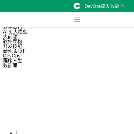
DevOps研发效能
综合
开源资讯
软件资讯
AI & 大模型
大前端
软件架构
开发技能
硬件 & IoT
DevOps
程序人生
数据库
1