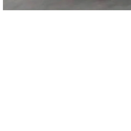
代码检索手段（如关键词匹配、目录遍历）仅能
在语法层面完成文本定位，难以触及代码的语义
©OSCHINA(OSChina.NET)
京ICP备2025119063号
内涵与结构关联，导致开发者使用代码智能体在
理解大规模代码仓时面临显著"代码仓理解"瓶
颈。 代码仓深度理解服务（以下简称" CodeBas
e深度理解服务"）是华为云码道（CodeA...