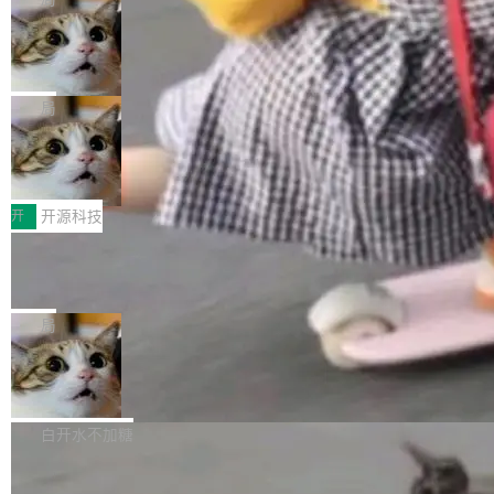
现实 过去两年，CIO们的焦虑清单上多了两项：
设置，如果用布尔值 + 可空字段来表示——bool
个"AI 知识库 + 聊天机器人"——每个大厂都在
一是如何让大模型和智能体应用安全地从PoC走
ean 表示是否可切换，nullable 的默认模式、浅
Deno 团队开源 Celld，可自托管的分
做，没什么新鲜的。 但 Kenton Varda 在 Twitte
向生产，二是如何让测试团队跟得上AI应用...
布式 Durable Objects
色方案、深色方案——会产生大量无意义的组
r 上把事情说清楚了： 今天我们发布了 Cloudfla
Ryan Dahl 领导的 Deno 团队推出了最新开源项
合。方案缺了、配置冲突了、全 null 了。要知道
re OS，一个带连接器的聊天机器人，跟其他所
目 Celld，一个能在自己机器上运行 Cloudflare
局
哪些组合有效，作者说，你得靠"文档、校验、或
有科技公司做的一样。只不过，实际上它不一
Workers 和 Durable Objects 的守护进程。 设
者部落知识"。 换个写法。Rust 的 enum，两个
样。这是 Sandstorm.io 的重制版，我十年前的
鲁大师7月新机性能/流畅/AI榜：vivo夺
计思路很直接：每个对象是一个独立的 SQLite
变体：Switchable...
性能、流畅双第一，三星Galaxy Z系列
那个创业公司。不同的是，这次它构建在 Cloudf
数据库，按名称寻址，复制到你自己的 S3 兼容
2026年7月的手机市场，由于存储等硬件成本暴
新折叠缺席
lare Workers 上——我花了九年时间搭建的平台
存储库里。节点之间只通过这个存储库协调——
增，手机厂商的日子也不好过啊，新机速度明显
开
开源科技
——并且深度集成了 AI。这基本上是我十年秘密
没有控制平面，没有共识协议。每个对象自带一
放缓，因此硝烟味淡了许多。新机参数规格除开
计划的顶峰。 十年前，Ken...
个小型数据库，应用天然按分片构建，单个数据
Zed 推出 DeltaDB，一个记录 commit
高价的三星折叠（三星Galaxy Z Fold8 Ultra / Z
之间所有操作的版本控制系统
库的竞争和爆炸半径问题在设计层面就被消除
Fold8 / Z Flip8）外，其余要么是中低端机器，
Zed 编辑器团队发布了新项目——DeltaDB，一
了。 闲置的 cell 会休眠到几乎不占资源。当 cel
例如iQOO Z11i、REDMI Note 17、REDMI No
个在 git commit 之间记录每一次编辑操作的版
局
l 迁移或唤醒时，新宿主从 S3 恢复 SQLite 数据
te 17 Pro、OPPO K15，要么是vivo X300 E这
本控制系统。目前处于 Early Access 阶段。 De
库继续执行。存储库是持久化的唯一真相...
样的次旗舰。 Galaxy Z Fold8 Ultra / Z Fold8 /
SpaceXAI 单季资本开支达 183 亿美元
ltaDB 的核心思路直接写在 landing page 最显
Z Flip8三款折叠屏新机均在7月22日发布，且全
眼的位置：「Software is made between com
根据风险投资人Tomer Tunguz 博客（VC 分
部搭载骁龙8 Elite Gen5 for Galaxy，它们本该
mits」——软件是在 commit 之间写出来的。git
析）披露的最新分析与第二季度业绩报告，Spac
白开水不加糖
是7月性...
只记录了你提交的最终状态，但真正的工作过程
eXAI在上个季度的总资本支出飙升至183.7亿美
——打字、删改、试错、agent 对话——都在 co
Meta 发布终端编程 Agent“Muse Cod
元。其中，绝大部分资金被直接用于 AI 领域，