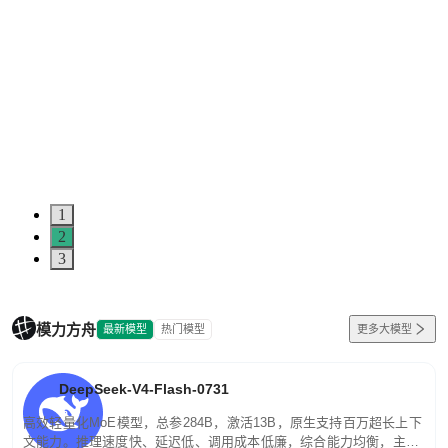
1
2
3
模力方舟
最新模型
热门模型
更多大模型
DeepSeek-V4-Flash-0731
高效轻量化MoE模型，总参284B，激活13B，原生支持百万超长上下
文能力。推理速度快、延迟低、调用成本低廉，综合能力均衡，主打