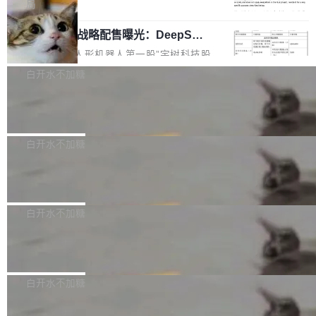
5% RHAE Best@1，超过了 ARC 报告的人类专
覆盖 rust-lang/rust 单一仓库的代码贡献。这不
局
家基线 95.4%。 不是又一个 coding agent 包装
是项目级别的官方立场，目前由五个团队采纳，
宇树科技 IPO 战略配售曝光：DeepSe
器 Prime Agent 的架构和市面上大多数 coding
但它可能是主流开源项目中关于 AI 辅助贡献最
ek 获配 93.3 万股，锁定 36 个月
agent 有本质区别。大多数 agent harness 的设
细致的一份规则。 政策的核心只有一句话：LLM
8月6日晚间，“人形机器人第一股”宇树科技股份
计是基于早期模型的能力—...
可以用来分析、提炼、审阅、建议，但不能用来
有限公司披露IPO发行价格及战略配售结果，杭
白开水不加糖
创作。 具体来说，LLM 生成的代码可以提交，
州深度求索人工智能基础技术研究有限公司（De
但必须满足五个条件：预先安排、非关键、高质
Docker 29.7.2 发布
epSeek）获配93.3399万股，按150.8元/股发行
量、充分测试、充分审查，并且必须披露。LLM
价格计算，认购金额约1.41亿元，股份锁定期为
Docker 29.7.2 现已发布，具体更新内容如下：
不得生成涉及安全性的关键变更，除非作者本身
36个月。 公告显示，本次宇树科技战略配售对
Bug fixes and enhancements 修复多次传递同
白开水不加糖
就是领域专家。即使如此，政策也"强烈不建
象主要包括长期投资机构、与公司业务具有战略
一环境变量时，docker service create和docker
议"这么做。 对于不披露的情况，审核者可以直
合作关系或长期合作愿景的大型企业、科创板保
Apache Fluss 毕业成为顶级项目
service update会发生 panic 的问题。docker/cl
接关闭 PR，无需解释。 政策作者 Jynn Ne...
荐人跟投子公司，以及公司高级管理人员和核心
i#7145 修复了 Docker Engine 29.7.0 中引入的
今年 7 月，Apache Fluss 的毕业提案在 Apach
员工参与设立的专项资产管理计划。其中，Dee
一个回归问题，该问题导致拉取镜像时会拒绝包
e 孵化器项目管理委员会（IPMC）投票中获得
白开水不加糖
pSeek作为与宇树科技具备战略合作关系的企
含绝对 hardlink 目标的镜像（此类镜像由某些镜
全票通过，随后获 Apache 软件基金会董事会批
业，获配股份数量占本次发行数量的2.31%。 除
像构建工具生成）。moby/moby#53305 修复了
马斯克 AI 百科项目 Grokipedia 被曝数
准。今天，Apache 软件基金会正式宣布 Apach
DeepSeek外，腾讯旗下上海启善投资有限公司
月未更新
Docker Engine 29.7.0 中引入的一个回归问
e Fluss 孵化毕业，成为 Apache 顶级项目（TL
埃隆·马斯克推出的AI百科项目 Grokipedia 被曝
获配9...
题，该问题可能导致在旧版 Linux 内核...
P）！这一里程碑不仅标志着 Fluss 迈入新的发
长期停止内容更新，未能实现其作为“AI版维基百
白开水不加糖
展阶段，也将进一步推动流式存储、实时湖仓与
科”替代品的目标。 据 Lawfare 最新调查，自今
AI 数据基础加速融合，为实时数据基础设施的发
Solon I18n：三种解析器，零样板代码
年4月以来，Grokipedia 页面更新功能基本停