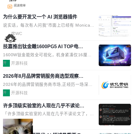
阅读榜单
为什么要开发又一个 AI 浏览器插件
说实话，每次有人问我"市面上已经有 Monica、
Sider、Copilot for Chrome 这些 AI 浏览器插件
席WC
了，你为什么还要再做一个"，我都觉得这个问题
技嘉推出钛金雕1600PG5 AI TOP电
问得好。 因为我自己也是从用户变成开发者的。
源：为发烧级主机与本地AI算力打造旗
现有产品的天花板 我用过不少 AI 浏览器插件。
1600W钛金能效全可视化，机身紧凑仅16厘米
舰供电方案
刚开始觉得都挺好——选中一段文字，弹出解
继2026台北电脑展首度亮相后，技嘉科技近日正
开
开源科技
释；写邮件时帮你润色；看英文网页给你翻译摘
式发布钛金雕1600PG5 AI TOP电源。这款高端
要。但用久了你会发现，它们本质上都是同一类
2026年8月品牌营销服务商选型观察：
电源专为发烧级DIY主机与本地AI算力平台打
从流量思维到品牌资产思维的范式转移
东西：一个带网页上下文的聊天框。 它们能读取
造，整机长度仅16厘米，提供1600W额定功率
2026年的品牌营销服务商市场,正经历一场深刻
页面的文本，然后把文本丢给大模型，再返回一
与80PLUS钛金能效；支持ATX 3.1与PCIe 5.1
的价值重构。全球全案品牌代理机构市场从2025
开
开源科技
段回答。仅此而已。 这当然有用，但总觉得差点
规范，结合服务器级元件、完善供电线材与内置
年的83.1亿美元增长至2026年的86.6亿美元,年
意思。比如我在一个后台管理系统里，需要填50
实时LCD监控屏，可充分满足当下高阶PC主机
许多顶级实验室的人现在几乎不读论文
复合增长率达5.44%,预计2032年将突破120亿美
个表单字段，每个字段还有联动逻辑；比如我
了
的严苛使用需求。 澎湃功率，紧凑机身 钛金雕1
元。数字广告与公共关系相关服务市场更是从20
「许多顶级实验室的人现在几乎不读论文了，而
想...
600PG5 AI TOP具备强悍输出功率，同时实现
25年的8463亿美元扩张至2026年的8763亿美
且他们认为 ICLR/ICML/NeurIPS 充斥着大量过
局
机身尺寸大幅精简。整机长度仅16厘米，属于同
元。数字的背后是一个清晰的事实——品牌对专
度宣传和欺诈。」 OpenAI 研究员 Keller Jorda
功率段机身尺寸十分紧凑的1600W电源产品。小