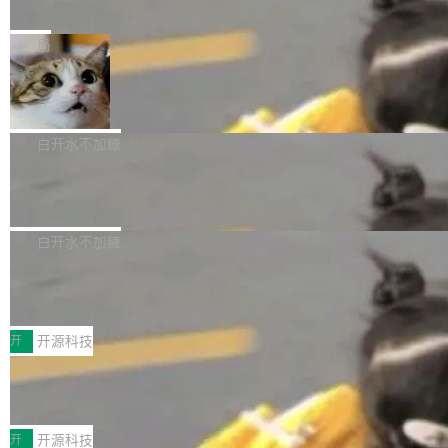
e” 和 Muse Spark 1.2 模型
mmit 之间的空隙里丢失了。 DeltaDB 要做的就
金额高达158.3亿美元，这一单项投入已经逼近
Meta 今天发布了两款 AI 产品：Muse Code，
是把这段空隙补上。 回退到任何一次编辑：Delt
微软同期总资本开支的四成。 与亚马逊、Alpha
一个在终端里运行的编程 agent；Muse Spark
局
aDB 捕获 commit 之间的每一次操作，...
bet、微软以及 Meta 等传统科技巨头相比，Spa
1.2，驱动这个 agent 的新模型。一句话概括：
ceXAI的资金消耗速度尤为引人瞩目。然而，支
美团开源 LoHoSearch，用知识图谱校
你可以用 curl -fsSL https://dev.meta.ai/install.
准 AI 能力认知
撑庞大支出的资金来源却呈现出截然不同的面
sh | bash 安装一个能在大项目里自动规划、写
机器出题的前提，是让机器拥有全局视野。整个
貌。数据显示，微软和 Meta 主要依托充沛的经
代码、验证结果的 AI 终端工具。 据介绍，Muse
构建流程可以分为四个环节：建图 → 控制难度
白开水不加糖
营现金流来覆盖资本开支，其资本支出覆盖率分
Code 是 Meta 的编程 agent 产品。它和市场上
→ 质量把关 → 数据概览。
别达到155% 和106%;而SpaceXAI的经营现金
腾讯开源 UCL-MPComm 通信库
已有的终端编程 agent 在设计理念上有几个明显
流仅能覆盖资本开支的12...
的差异点。 异步后台 agent：Muse Code 有一
腾讯网平团队宣布开源了 UCL-MPComm 通信
个主 agent 循环，外加一组后台 agent。这些后
库，并将作为transport接入Mooncake TENT。
白开水不加糖
台 agent...
该通信库针对AI Memory池化场景的数据传输需
CoStrict入选工信部2025人工智能应用
求进行了深度优化，能够实现数据中心内大规模
典型案例
计算节点间多种内存类型的高性能通信。 UCL-
近日，工信部科技司公示《2025人工智能应用典
MPComm将作为一种传输引擎接入Mooncake T
型案例入选名单》，深信服“面向企业研发场景的
开
开源科技
ENT，实现零拷贝传输性能提升30%、非零拷贝
开源 AI 编程平台 CoStrict 应用”凭借卓越的技术
传输性能最高提升5倍。UCL-MPComm底层基
深信服AI算力网关入选工信部人工智能
创新与落地成效成功入选。 全链路私有化部署，
应用典型案例！
于自研UCL-Engine通信引擎，后续腾讯网平将
助力企业AI研发安全落地 当前，越来越多企业已
前不久，工业和信息化部正式发布《2025年人工
持续开源更多基于UCL-Engine的高性能通信组
经开始引入 AI Coding 工具，通过调用公有云模
智能应用典型案例名单》，集中展示人工智能在
开
开源科技