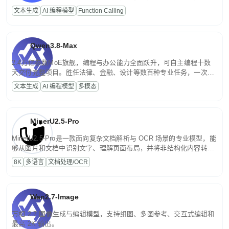
高并发、轻量化任务，适合日常对话、内容创作、基础 RAG、批量
文本生成
AI 编程模型
Function Calling
文案处理等普惠刚需场景。
Qwen3.8-Max
2.4万亿参数MoE旗舰，编程与办公能力全面跃升，可自主编程十数
天交付完整项目。胜任法律、金融、设计等数百种专业任务，一次对
话端到端交付生产级成果。原生视觉理解贯穿规划、执行与验证全流
文本生成
AI 编程模型
多模态
程，支持超长文档与长视频的深度语义解析。长程任务中自主规划与
闭环迭代，持续进化。
MinerU2.5-Pro
MinerU2.5-Pro是一款面向复杂文档解析与 OCR 场景的专业模型，能
够从图片和文档中识别文字、理解页面布局，并将非结构化内容转换
为便于存储、检索和二次处理的结构化结果。
8K
多语言
文档处理/OCR
Wan2.7-Image
万相 2.7 图像生成与编辑模型，支持组图、多图参考、交互式编辑和
最高 2K 输出。