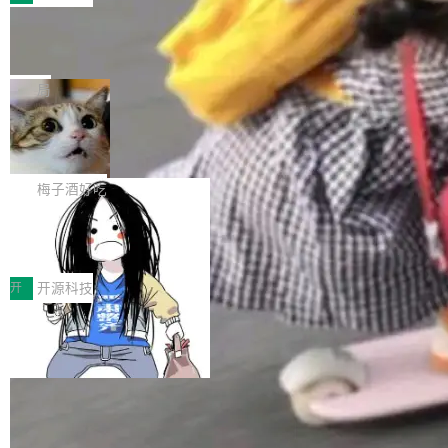
件。 腾讯网平团队在UCL-MPComm中实现了一
型或企业内部部署模型提升研发效率。但随着 AI
各领域的应用成果，覆盖技术底座、行业赋能、
个独立于业务线程的全局通信引擎（Engine），
Coding 从个人辅助工具逐步走向团队级、组织
Jeff Dean 离开 Google：一个时代的结
产品应用、支撑保障、专题等五大方向。深信服
并实...
束，一个实验室的开始
级应用，企业在规模化落地过程中，对安全性、
AI算力网关（AI创新平台）成功入选！ 随着各行
Google 员工编号 20。MapReduce 作者之一。
可控性和代码质量提出了更高要求。 首先是数据
各业的Agent走向规模化建设，算力构成形态逐
Bigtable 作者之一。TensorFlow 的作者之一。
局
安全与合规要求。对于大多数普通研发场景，公
渐丰富，用户关注的重点也在发生变化：不只是
Gemini 的架构师。Google 首席科学家。 Jeff D
有云模型能够满足快速试用和效率提升的需求。
让AI用起来，还要进一步看清混合算力时代下，
🔥 SolonCode v2026.8.4 发布：界面
ean 在 Google 工作了 27 年后，宣布离职。 他
但对于金融、能源、医疗等对数据安全要求较...
字体可调、22 种语言、记忆搜索增强
Token花在哪里、算力是否被充分利用，以及持
不是一个人走。一同离开的还有 Sanjay Ghema
打开终端就能上岗的全中文编码智能体，这一轮
续增长的AI成本该如何优化。 深信服AI算力网关
wat（Google 员工编号 23，Jeff Dean 二十多
把「看得清、用母语、记得住」三件事一次补
梅子酒好吃
正是围绕这些实际问题，从Token治理和成本治
年的编程搭档，MapReduce 和 Bigtable 的共同
齐。 SolonCode 是什么 SolonCode 是杭州无
理两个方面，让用户的每一份算力都看得清、管
作者）、Quoc Le（Google 大脑核心成员，Se
让“代码语义理解”深度释放AI Coding
耳科技研发的企业级终端编码智能体——一位全
得住、用得稳、省得下、更安全！ 一、从现在开
价值潜能：华为云码道（CodeArts）
q2Seq 和 DocAI 的共同发明人）以及 Oriol Vin
中文驱动的数字员工，自主理解需求、规划步
一、代码仓深度理解技术的作用与价值 在软件工
始，Token使用一目...
代码仓技术解析
yals（Gemini 联合负责人，AlphaSta...
骤、编写代码。不挑模型、不挑平台，curl 一行
程实践中，代码仓是企业核心知识资产的主要载
开
开源科技
装完即用。 开源地址：Gitee · GitCode · GitHu
体。企业级代码仓库通常包含数十万乃至数百万
b 安装 支持 Java 8+（8~26）、macOS / Linu
个文件，其规模远超单次模型调用可承载的上下
x / Windows / Harmony PC。 # macOS / Linu
文窗口。随着项目规模的持续扩张与代码历史的
x / Harmony PC curl -fsSL https://solon.noea
不断累积，代码仓中的模块关系、接口契约、业
r.org/solon...
务逻辑等关键信息往往分散于数十乃至数百个文
件之中，形成高度复杂的知识关联网络。传统的