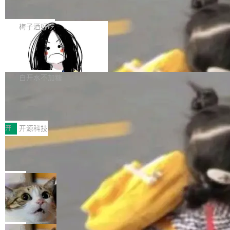
展开启新的篇章。
滞，过去三个月内没有任何条目完成更新，用户
如果你在 Spring Boot 里做过国际化，流程大概
提交的编辑请求也长期处于待处理状态。 Groki
是这样的：配 MessageSource 的 Bean、写 R
梅子酒好吃
pedia 于去年底上线，定位为由人工智能生成内
eloadableResourceBundleMessageSource、
容的百科平台，被马斯克视为传统众包百科网站
Apache Doris 4.1 全面增强 Iceberg：
声明 LocaleResolver、注册 LocaleChangeInt
支持 UPDATE、MERGE INTO 与 Iceb
维基百科的替代方案。Lawfare 调查发现，无论
erceptor…五六步之后才能看到第一行翻译文
Apache Doris 4.1 要补齐的，正是缺失的那一
erg V3
热门页面还是低关注度页面，均未出现近期更
本。 Solon 换了个方式。整个 i18n 模块围绕三
半。在已有查询能力的基础上，Doris 进一步支
白开水不加糖
新，相关问题并非局限于特定领域，而是在不同
个解析器、一个注解、一个工具类展开——没有
持了 UPDATE、DELETE、MERGE INTO 等数
主题和访问量页面中普遍存在。 调查人员最初认
XML、没有拦截器注册、没有样板配置。 资源
Testin XAgent：CIO智能测试落地指南
据修改操作、完整的表结构管理与分区演进，以
为，Grokipedia可能只是限...
文件的约定 把文件放到 resources/i18n/ 下： r
及 rewrite_data_files、expire_snapshots 等日
7月30日，TiD2026质量竞争力大会在北京中关
esources/i18n/messages.properties ...
常维护操作，并完整支持 Iceberg V3 格式。
村国家自主创新示范区会议中心开幕。本届大会
开
开源科技
由中关村智联软件服务业质量创新联盟主办，以
让非法状态不可表示：一篇关于 ADT
“智构可信·质创未来——AI原生时代的质量新范
的帖子在 Reddit 火了
式”为主题，直面AI从实验室走向规模化产业落地
有一种东西，一旦用过就回不去了。Alex Fedos
的核心质量命题。会上，《2026智能研发生产力
eev 管它叫"软件设计的基石"。 他说的东西不新
局
工具选型手册》发布，Testin云测的Testin XAge
鲜——代数数据类型（ADT），尤其是和类型
Cloudflare 开源内部企业 AI 平台 Clou
nt智能测试系统入选AI测试领域代表产品。对CI
（sum type）。但他说清楚了一件事：这不是类
dflare OS
O而言，这提示了一个转变：AI测试正在从效率
型系统的学术体操，是日常编码的思维方式。 文
Cloudflare 发布了一个开源项目 Cloudflare O
工具升级为企业的质量基础设施。 CIO面对的新
章从一个简单的例子切入。一个网站的深色主题
S。如果你只看官方博客，你会觉得这是又一
局