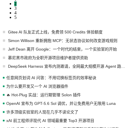
2
3
4
5
Gitee AI 队友正式上线，免费领 500 Credits 体验额度
Simon Willison 重新拥抱 MCP：无状态协议如何改变游戏规则
Jeff Dean 离开 Google：一个时代的结束，一个实验室的开始
慕尼黑市政府为全职开源项目维护者提供资助
DeepSeek Harness 宣布内测邀请，全网最大规模开源 Agent 路演现场诞生
任意网页划词 AI 问答：不用切换标签页的效率秘诀
为什么要开发又一个 AI 浏览器插件
🔥 Hot-Plug 实战：运行期管理 Solon 插件
OpenAI 宣布为 GPT-5.6 Sol 调优，并让免费用户无限用 Luna
许多顶级实验室的人现在几乎不读论文了
xAI 前工程师评现代 AI 领域最重要 Top3 开源项目