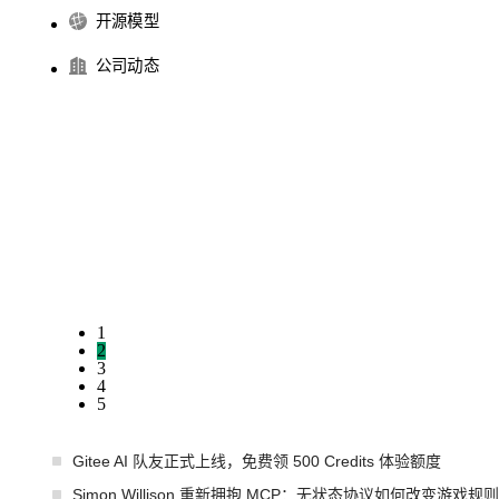
开源模型
公司动态
1
2
3
4
5
Gitee AI 队友正式上线，免费领 500 Credits 体验额度
Simon Willison 重新拥抱 MCP：无状态协议如何改变游戏规则