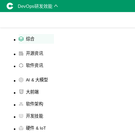
DevOps研发效能
综合
开源资讯
软件资讯
AI & 大模型
大前端
软件架构
开发技能
硬件 & IoT