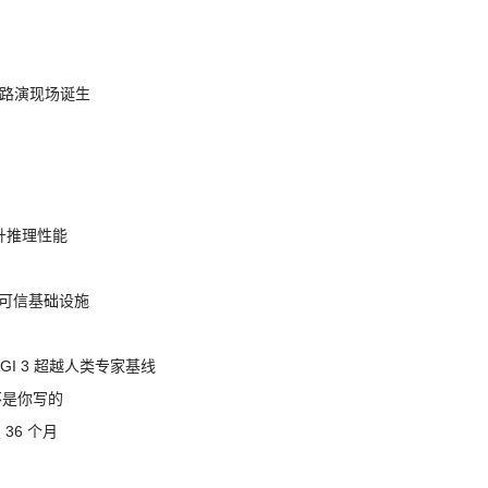
nt 路演现场诞生
提升推理性能
态的可信基础设施
AGI 3 超越人类专家基线
不是你写的
 36 个月