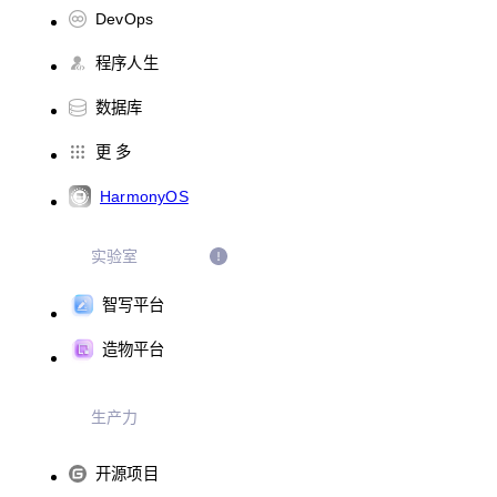
DevOps
程序人生
数据库
更 多
HarmonyOS
实验室
智写平台
造物平台
生产力
开源项目