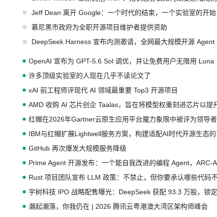
Jeff Dean 离开 Google：一个时代的结束，一个实验室的开始
慕尼黑市政府为全职开源项目维护者提供资助
DeepSeek Harness 宣布内测邀请，全网最大规模开源 Age
OpenAI 宣布为 GPT-5.6 Sol 调优，并让免费用户无限用 Luna
许多顶级实验室的人现在几乎不读论文了
xAI 前工程师评现代 AI 领域最重要 Top3 开源项目
AMD 收购 AI 芯片创企 Taalas，旨在将模型权重刻进芯片以
红帽在2026年Gartner云原生应用平台魔力象限中被评为领导者
IBM与红帽扩展Lightwell服务方案，构建适配AI时代开源生
GitHub 再次爆发大规模服务降级
Prime Agent 开源发布：一个能自我改进的编程 Agent，ARC-
Rust 项目团队宣布 LLM 政策：不禁止，但你要承认哪些代码
宇树科技 IPO 战略配售曝光：DeepSeek 获配 93.3 万股，锁定
潮起潮落，你我仍在 | 2026 腾讯云粤港澳大湾区架构师峰会