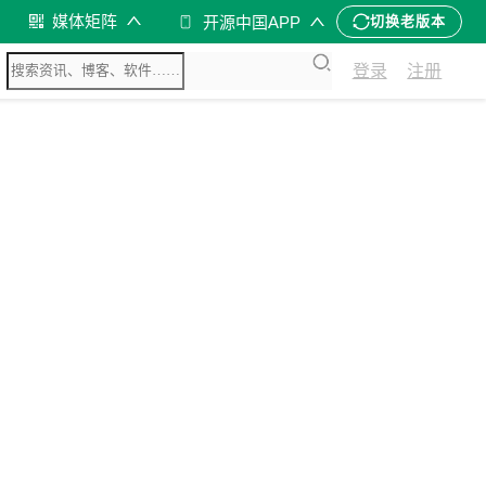
媒体矩阵
开源中国APP
切换老版本
登录
注册