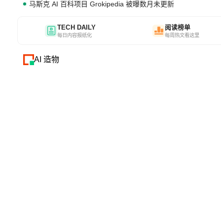
马斯克 AI 百科项目 Grokipedia 被曝数月未更新
TECH DAILY
阅读榜单
每日内容报纸化
每周热文看这里
AI 造物