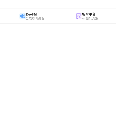
DevFM
智写平台
当天资讯听着看
AI 创作更轻松