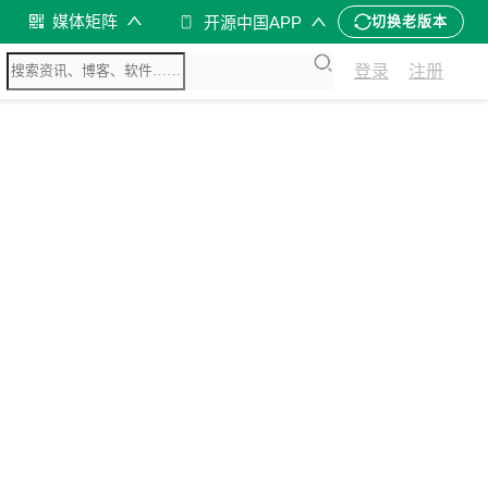
媒体矩阵
开源中国APP
切换老版本
登录
注册