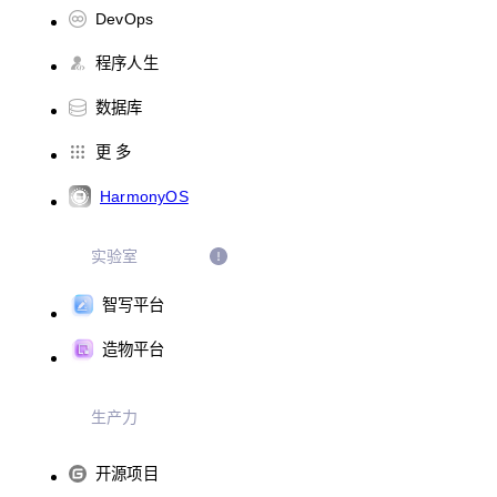
DevOps
程序人生
数据库
更 多
HarmonyOS
实验室
智写平台
造物平台
生产力
开源项目