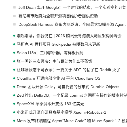
Jeff Dean 离开 Google：一个时代的结束，一个实验室的开始
慕尼黑市政府为全职开源项目维护者提供资助
DeepSeek Harness 宣布内测邀请，全网最大规模开源 Age
潮起潮落，你我仍在 | 2026 腾讯云粤港澳大湾区架构师峰会
马斯克 AI 百科项目 Grokipedia 被曝数月未更新
Solon I18n：三种解析器，零样板代码
张一鸣的三次否决：字节跳动为什么不蒸馏
让非法状态不可表示：一篇关于 ADT 的帖子在 Reddit 火了
Cloudflare 开源内部企业 AI 平台 Cloudflare OS
Deno 团队开源 Celld，可自托管的分布式 Durable Objects
Zed 推出 DeltaDB，一个记录 commit 之间所有操作的版本控
SpaceXAI 单季资本开支达 183 亿美元
小米正式开源自研具身基座模型 Xiaomi-Robotics-1
Meta 发布终端编程 Agent“Muse Code” 和 Muse Spark 1.2 