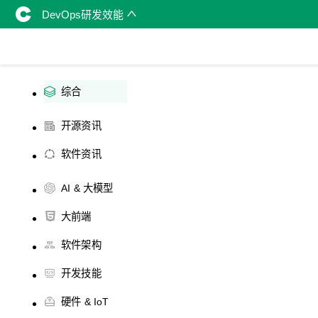
DevOps研发效能
综合
开源资讯
软件资讯
AI & 大模型
大前端
软件架构
开发技能
硬件 & IoT