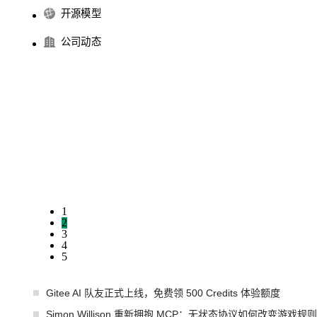
开源模型
公司动态
1
2
3
4
5
Gitee AI 队友正式上线，免费领 500 Credits 体验额度
Simon Willison 重新拥抱 MCP：无状态协议如何改变游戏规则