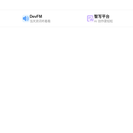
DevFM
智写平台
当天资讯听着看
AI 创作更轻松