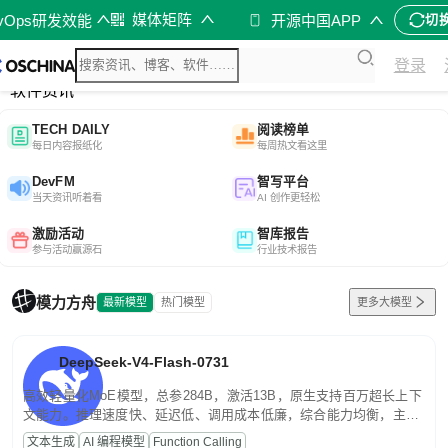
媒体矩阵
evOps研发效能
开源中国APP
切
综合
登录
开源资讯
软件资讯
TECH DAILY
阅读榜单
每日内容报纸化
每周热文看这里
DevFM
智写平台
当天资讯听着看
AI 创作更轻松
激励活动
智库报告
参与活动赢源石
行业技术报告
模力方舟
最新模型
热门模型
更多大模型
DeepSeek-V4-Flash-0731
高效轻量化MoE模型，总参284B，激活13B，原生支持百万超长上下
文能力。推理速度快、延迟低、调用成本低廉，综合能力均衡，主打
高并发、轻量化任务，适合日常对话、内容创作、基础 RAG、批量
文本生成
AI 编程模型
Function Calling