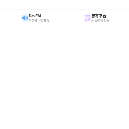
DevFM
智写平台
当天资讯听着看
AI 创作更轻松