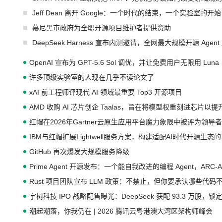
Jeff Dean 离开 Google：一个时代的结束，一个实验室的开始
慕尼黑市政府为全职开源项目维护者提供资助
DeepSeek Harness 宣布内测邀请，全网最大规模开源 Age
OpenAI 宣布为 GPT-5.6 Sol 调优，并让免费用户无限用 Luna
许多顶级实验室的人现在几乎不读论文了
xAI 前工程师评现代 AI 领域最重要 Top3 开源项目
AMD 收购 AI 芯片创企 Taalas，旨在将模型权重刻进芯片以
红帽在2026年Gartner云原生应用平台魔力象限中被评为领导者
IBM与红帽扩展Lightwell服务方案，构建适配AI时代开源生
GitHub 再次爆发大规模服务降级
Prime Agent 开源发布：一个能自我改进的编程 Agent，ARC-
Rust 项目团队宣布 LLM 政策：不禁止，但你要承认哪些代码
宇树科技 IPO 战略配售曝光：DeepSeek 获配 93.3 万股，锁定
潮起潮落，你我仍在 | 2026 腾讯云粤港澳大湾区架构师峰会