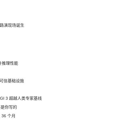
nt 路演现场诞生
提升推理性能
态的可信基础设施
AGI 3 超越人类专家基线
不是你写的
 36 个月