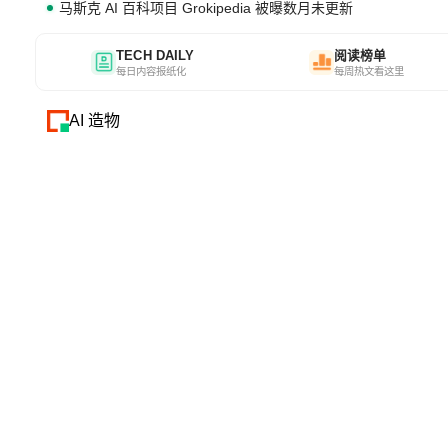
马斯克 AI 百科项目 Grokipedia 被曝数月未更新
TECH DAILY
阅读榜单
每日内容报纸化
每周热文看这里
AI 造物