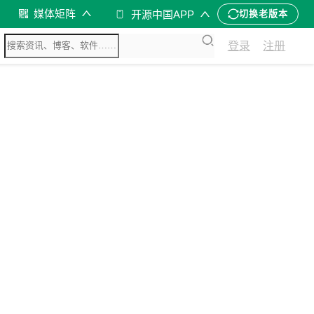
媒体矩阵
开源中国APP
切换老版本
登录
注册