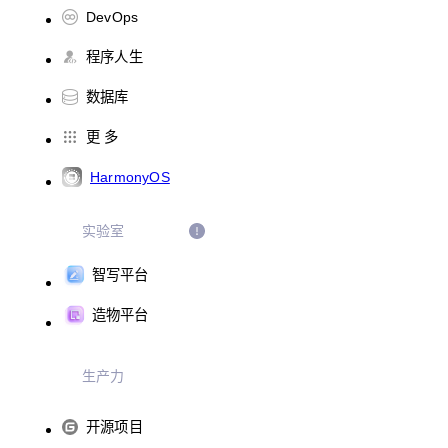
DevOps
程序人生
数据库
更 多
HarmonyOS
实验室
智写平台
造物平台
生产力
开源项目