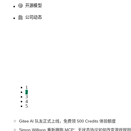
开源模型
公司动态
1
2
3
4
5
Gitee AI 队友正式上线，免费领 500 Credits 体验额度
Simon Willison 重新拥抱 MCP：无状态协议如何改变游戏规则