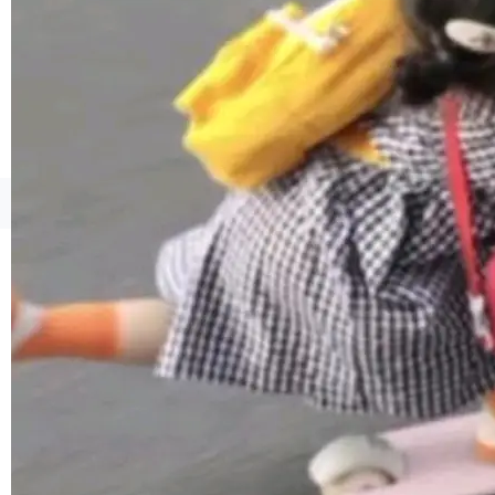
境、兼容场景、一键直出”。 Hy ASR 3.0 previe
w 不要求标准普通话，方言识别覆盖粤语、吴语
等 10 大方言片区和 20 余个二级小片区。在开
源评测集中，Hy ASR 3.0 preview 在多语种的
WER（...
©OSCHINA(OSChina.NET)
京ICP备2025119063号