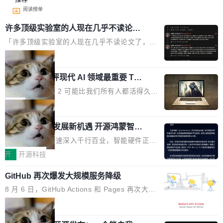
阅读榜单
许多顶级实验室的人现在几乎不读论文
了
「许多顶级实验室的人现在几乎不读论文了，而
且他们认为 ICLR/ICML/NeurIPS 充斥着大量过
局
度宣传和欺诈。」 OpenAI 研究员 Keller Jorda
xAI 前工程师评现代 AI 领域最重要 Top
n 这条推文引发了广泛讨论。他不是在说风凉
3 开源项目
话，他是说出了一个圈内人尽皆知但很少公开捅
Flash Attention 2 可能比我们所有人都活得久。
破的事实。 Jordan 随后补充了一句软化声明：
这句话不是来自某个技术博客，而是出自 Hieu
局
「我不认为这些会议上大部分论文都在过度宣传
Pham 的一条推文。Hieu Pham 是谁？他是 xAI
或造假。问题是，作为读者，如果你筛选出那些
共商智能硬件发展新机遇 开源鸿蒙智能
的早期工程师之一，在 Grok 训练基础设施团队
硬件开发者日杭州站即将举行
看起来最令人兴奋的论文，那它们大部分都是过
工作过。近日他在 X 上发了一条帖子，列出了他
随着万物智联加速深入千行百业，智能硬件正从
度宣传的。」 这才是真正的痛点。不是所有论文
认为现代 AI 领域最重要的三个开源项目。 第一
单点设备迈向智能化、网联化、协同化发展。作
开
开源科技
都有问题，是最吸引眼球的那批论文最有问题。
个名字毫无悬念：Flash Attention 2。 Hieu 的
为面向全场景、跨终端的分布式操作系统，开源
他引用的帖子来自 Mathew Shen，一位 ICLR 2
理由很具体。FA 系列不需要解释，但 FA2 是他
GitHub 再次爆发大规模服务降级
鸿蒙通过统一技术底座和分布式能力，为不同类
026 的读者：「看了篇 ...
认为最重要的一个——复杂度恰到好处，刚好能
型智能设备的开发、连接与互联提供关键支撑，
8 月 6 日，GitHub Actions 和 Pages 再次大规
驱动你去学 CuTe，但还没被那些"邪恶的" Hopp
也为产业链企业探索产品创新与商业增长打开新
模服务降级，Actions 完全不可用超过 5 小时，
局
er++ 优化所淹没，足够容易修改和适配。 更关
的空间。 8月14日，开源鸿蒙智能硬件开发者日
webhook 停发，连自托管 runner 也因调度层故
键的是 FA2 的持久性...