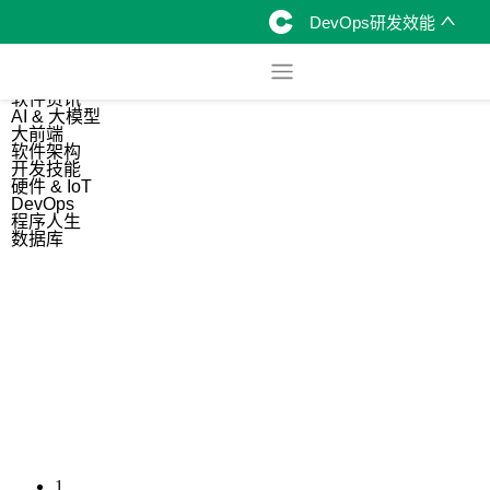
DevOps研发效能
综合
开源资讯
软件资讯
AI & 大模型
大前端
软件架构
开发技能
硬件 & IoT
DevOps
程序人生
数据库
1