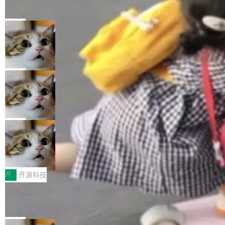
的帖子在 Reddit 火了
式”为主题，直面AI从实验室走向规模化产业落地
有一种东西，一旦用过就回不去了。Alex Fedos
的核心质量命题。会上，《2026智能研发生产力
eev 管它叫"软件设计的基石"。 他说的东西不新
局
工具选型手册》发布，Testin云测的Testin XAge
鲜——代数数据类型（ADT），尤其是和类型
nt智能测试系统入选AI测试领域代表产品。对CI
Cloudflare 开源内部企业 AI 平台 Clou
（sum type）。但他说清楚了一件事：这不是类
dflare OS
O而言，这提示了一个转变：AI测试正在从效率
型系统的学术体操，是日常编码的思维方式。 文
Cloudflare 发布了一个开源项目 Cloudflare O
工具升级为企业的质量基础设施。 CIO面对的新
章从一个简单的例子切入。一个网站的深色主题
S。如果你只看官方博客，你会觉得这是又一
局
现实 过去两年，CIO们的焦虑清单上多了两项：
设置，如果用布尔值 + 可空字段来表示——bool
个"AI 知识库 + 聊天机器人"——每个大厂都在
一是如何让大模型和智能体应用安全地从PoC走
ean 表示是否可切换，nullable 的默认模式、浅
Deno 团队开源 Celld，可自托管的分
做，没什么新鲜的。 但 Kenton Varda 在 Twitte
向生产，二是如何让测试团队跟得上AI应用...
布式 Durable Objects
色方案、深色方案——会产生大量无意义的组
r 上把事情说清楚了： 今天我们发布了 Cloudfla
Ryan Dahl 领导的 Deno 团队推出了最新开源项
合。方案缺了、配置冲突了、全 null 了。要知道
re OS，一个带连接器的聊天机器人，跟其他所
目 Celld，一个能在自己机器上运行 Cloudflare
局
哪些组合有效，作者说，你得靠"文档、校验、或
有科技公司做的一样。只不过，实际上它不一
Workers 和 Durable Objects 的守护进程。 设
者部落知识"。 换个写法。Rust 的 enum，两个
鲁大师7月新机性能/流畅/AI榜：vivo夺
样。这是 Sandstorm.io 的重制版，我十年前的
计思路很直接：每个对象是一个独立的 SQLite
变体：Switchable...
性能、流畅双第一，三星Galaxy Z系列
那个创业公司。不同的是，这次它构建在 Cloudf
数据库，按名称寻址，复制到你自己的 S3 兼容
2026年7月的手机市场，由于存储等硬件成本暴
新折叠缺席
lare Workers 上——我花了九年时间搭建的平台
存储库里。节点之间只通过这个存储库协调——
增，手机厂商的日子也不好过啊，新机速度明显
开
开源科技
——并且深度集成了 AI。这基本上是我十年秘密
没有控制平面，没有共识协议。每个对象自带一
放缓，因此硝烟味淡了许多。新机参数规格除开
计划的顶峰。 十年前，Ken...
Zed 推出 DeltaDB，一个记录 commit
个小型数据库，应用天然按分片构建，单个数据
高价的三星折叠（三星Galaxy Z Fold8 Ultra / Z
之间所有操作的版本控制系统
库的竞争和爆炸半径问题在设计层面就被消除
Fold8 / Z Flip8）外，其余要么是中低端机器，
Zed 编辑器团队发布了新项目——DeltaDB，一
了。 闲置的 cell 会休眠到几乎不占资源。当 cel
例如iQOO Z11i、REDMI Note 17、REDMI No
个在 git commit 之间记录每一次编辑操作的版
局