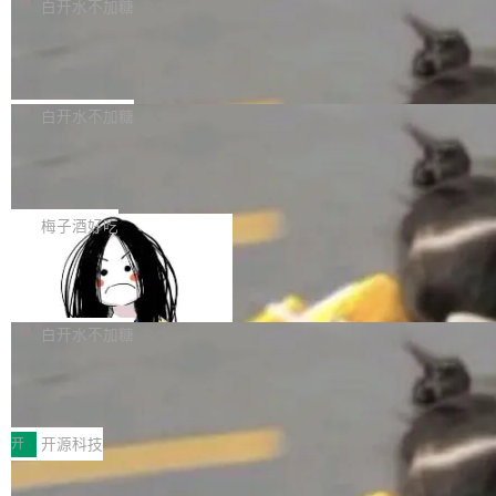
一个回归问题，该问题导致拉取镜像时会拒绝包
e 孵化器项目管理委员会（IPMC）投票中获得
白开水不加糖
pSeek作为与宇树科技具备战略合作关系的企
含绝对 hardlink 目标的镜像（此类镜像由某些镜
全票通过，随后获 Apache 软件基金会董事会批
业，获配股份数量占本次发行数量的2.31%。 除
马斯克 AI 百科项目 Grokipedia 被曝数
像构建工具生成）。moby/moby#53305 修复了
准。今天，Apache 软件基金会正式宣布 Apach
DeepSeek外，腾讯旗下上海启善投资有限公司
月未更新
Docker Engine 29.7.0 中引入的一个回归问
e Fluss 孵化毕业，成为 Apache 顶级项目（TL
埃隆·马斯克推出的AI百科项目 Grokipedia 被曝
获配9...
题，该问题可能导致在旧版 Linux 内核...
P）！这一里程碑不仅标志着 Fluss 迈入新的发
长期停止内容更新，未能实现其作为“AI版维基百
白开水不加糖
展阶段，也将进一步推动流式存储、实时湖仓与
科”替代品的目标。 据 Lawfare 最新调查，自今
AI 数据基础加速融合，为实时数据基础设施的发
Solon I18n：三种解析器，零样板代码
年4月以来，Grokipedia 页面更新功能基本停
展开启新的篇章。
滞，过去三个月内没有任何条目完成更新，用户
如果你在 Spring Boot 里做过国际化，流程大概
提交的编辑请求也长期处于待处理状态。 Groki
是这样的：配 MessageSource 的 Bean、写 R
梅子酒好吃
pedia 于去年底上线，定位为由人工智能生成内
eloadableResourceBundleMessageSource、
容的百科平台，被马斯克视为传统众包百科网站
Apache Doris 4.1 全面增强 Iceberg：
声明 LocaleResolver、注册 LocaleChangeInt
支持 UPDATE、MERGE INTO 与 Iceb
维基百科的替代方案。Lawfare 调查发现，无论
erceptor…五六步之后才能看到第一行翻译文
Apache Doris 4.1 要补齐的，正是缺失的那一
erg V3
热门页面还是低关注度页面，均未出现近期更
本。 Solon 换了个方式。整个 i18n 模块围绕三
半。在已有查询能力的基础上，Doris 进一步支
白开水不加糖
新，相关问题并非局限于特定领域，而是在不同
个解析器、一个注解、一个工具类展开——没有
持了 UPDATE、DELETE、MERGE INTO 等数
主题和访问量页面中普遍存在。 调查人员最初认
XML、没有拦截器注册、没有样板配置。 资源
Testin XAgent：CIO智能测试落地指南
据修改操作、完整的表结构管理与分区演进，以
为，Grokipedia可能只是限...
文件的约定 把文件放到 resources/i18n/ 下： r
及 rewrite_data_files、expire_snapshots 等日
7月30日，TiD2026质量竞争力大会在北京中关
esources/i18n/messages.properties ...
常维护操作，并完整支持 Iceberg V3 格式。
村国家自主创新示范区会议中心开幕。本届大会
开
开源科技
由中关村智联软件服务业质量创新联盟主办，以
让非法状态不可表示：一篇关于 ADT
“智构可信·质创未来——AI原生时代的质量新范