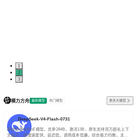
1
2
3
模力方舟
最新模型
热门模型
更多大模型
DeepSeek-V4-Flash-0731
高效轻量化MoE模型，总参284B，激活13B，原生支持百万超长上下
文能力。推理速度快、延迟低、调用成本低廉，综合能力均衡，主打