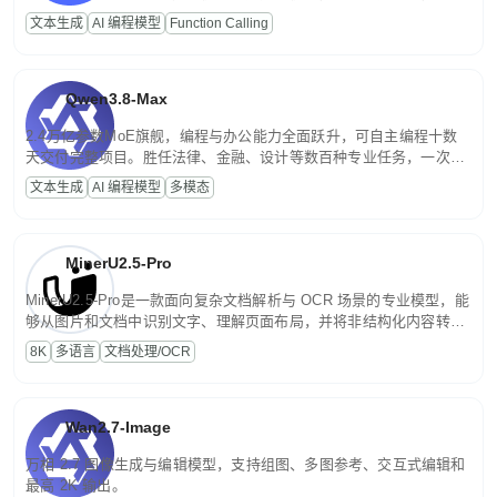
高并发、轻量化任务，适合日常对话、内容创作、基础 RAG、批量
文本生成
AI 编程模型
Function Calling
文案处理等普惠刚需场景。
Qwen3.8-Max
2.4万亿参数MoE旗舰，编程与办公能力全面跃升，可自主编程十数
天交付完整项目。胜任法律、金融、设计等数百种专业任务，一次对
话端到端交付生产级成果。原生视觉理解贯穿规划、执行与验证全流
文本生成
AI 编程模型
多模态
程，支持超长文档与长视频的深度语义解析。长程任务中自主规划与
闭环迭代，持续进化。
MinerU2.5-Pro
MinerU2.5-Pro是一款面向复杂文档解析与 OCR 场景的专业模型，能
够从图片和文档中识别文字、理解页面布局，并将非结构化内容转换
为便于存储、检索和二次处理的结构化结果。
8K
多语言
文档处理/OCR
Wan2.7-Image
万相 2.7 图像生成与编辑模型，支持组图、多图参考、交互式编辑和
最高 2K 输出。