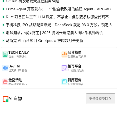
GitHub 再次爆发大规模服务降级
Prime Agent 开源发布：一个能自我改进的编程 Agent，ARC-AGI 3 超越人类专家基线
Rust 项目团队宣布 LLM 政策：不禁止，但你要承认哪些代码不是你写的
宇树科技 IPO 战略配售曝光：DeepSeek 获配 93.3 万股，锁定 36 个月
潮起潮落，你我仍在 | 2026 腾讯云粤港澳大湾区架构师峰会
马斯克 AI 百科项目 Grokipedia 被曝数月未更新
TECH DAILY
阅读榜单
每日内容报纸化
每周热文看这里
DevFM
智写平台
当天资讯听着看
AI 创作更轻松
激励活动
智库报告
参与活动赢源石
行业技术报告
AI 造物
更多造物项目