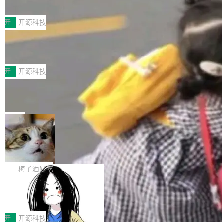
典型案例
计算节点间多种内存类型的高性能通信。 UCL-
近日，工信部科技司公示《2025人工智能应用典
MPComm将作为一种传输引擎接入Mooncake T
型案例入选名单》，深信服“面向企业研发场景的
开
开源科技
ENT，实现零拷贝传输性能提升30%、非零拷贝
开源 AI 编程平台 CoStrict 应用”凭借卓越的技术
传输性能最高提升5倍。UCL-MPComm底层基
深信服AI算力网关入选工信部人工智能
创新与落地成效成功入选。 全链路私有化部署，
应用典型案例！
于自研UCL-Engine通信引擎，后续腾讯网平将
助力企业AI研发安全落地 当前，越来越多企业已
前不久，工业和信息化部正式发布《2025年人工
持续开源更多基于UCL-Engine的高性能通信组
经开始引入 AI Coding 工具，通过调用公有云模
智能应用典型案例名单》，集中展示人工智能在
开
开源科技
件。 腾讯网平团队在UCL-MPComm中实现了一
型或企业内部部署模型提升研发效率。但随着 AI
各领域的应用成果，覆盖技术底座、行业赋能、
个独立于业务线程的全局通信引擎（Engine），
Jeff Dean 离开 Google：一个时代的结
Coding 从个人辅助工具逐步走向团队级、组织
产品应用、支撑保障、专题等五大方向。深信服
并实...
束，一个实验室的开始
级应用，企业在规模化落地过程中，对安全性、
AI算力网关（AI创新平台）成功入选！ 随着各行
Google 员工编号 20。MapReduce 作者之一。
可控性和代码质量提出了更高要求。 首先是数据
各业的Agent走向规模化建设，算力构成形态逐
Bigtable 作者之一。TensorFlow 的作者之一。
局
安全与合规要求。对于大多数普通研发场景，公
渐丰富，用户关注的重点也在发生变化：不只是
Gemini 的架构师。Google 首席科学家。 Jeff D
有云模型能够满足快速试用和效率提升的需求。
🔥 SolonCode v2026.8.4 发布：界面
让AI用起来，还要进一步看清混合算力时代下，
ean 在 Google 工作了 27 年后，宣布离职。 他
但对于金融、能源、医疗等对数据安全要求较...
字体可调、22 种语言、记忆搜索增强
Token花在哪里、算力是否被充分利用，以及持
不是一个人走。一同离开的还有 Sanjay Ghema
打开终端就能上岗的全中文编码智能体，这一轮
续增长的AI成本该如何优化。 深信服AI算力网关
wat（Google 员工编号 23，Jeff Dean 二十多
把「看得清、用母语、记得住」三件事一次补
梅子酒好吃
正是围绕这些实际问题，从Token治理和成本治
年的编程搭档，MapReduce 和 Bigtable 的共同
齐。 SolonCode 是什么 SolonCode 是杭州无
理两个方面，让用户的每一份算力都看得清、管
作者）、Quoc Le（Google 大脑核心成员，Se
让“代码语义理解”深度释放AI Coding
耳科技研发的企业级终端编码智能体——一位全
得住、用得稳、省得下、更安全！ 一、从现在开
价值潜能：华为云码道（CodeArts）
q2Seq 和 DocAI 的共同发明人）以及 Oriol Vin
中文驱动的数字员工，自主理解需求、规划步
一、代码仓深度理解技术的作用与价值 在软件工
始，Token使用一目...
代码仓技术解析
yals（Gemini 联合负责人，AlphaSta...
骤、编写代码。不挑模型、不挑平台，curl 一行
程实践中，代码仓是企业核心知识资产的主要载
开
开源科技