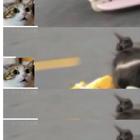
l 迁移或唤醒时，新宿主从 S3 恢复 SQLite 数据
te 17 Pro、OPPO K15，要么是vivo X300 E这
本控制系统。目前处于 Early Access 阶段。 De
库继续执行。存储库是持久化的唯一真相...
样的次旗舰。 Galaxy Z Fold8 Ultra / Z Fold8 /
SpaceXAI 单季资本开支达 183 亿美元
ltaDB 的核心思路直接写在 landing page 最显
Z Flip8三款折叠屏新机均在7月22日发布，且全
眼的位置：「Software is made between com
根据风险投资人Tomer Tunguz 博客（VC 分
部搭载骁龙8 Elite Gen5 for Galaxy，它们本该
mits」——软件是在 commit 之间写出来的。git
析）披露的最新分析与第二季度业绩报告，Spac
白开水不加糖
是7月性...
只记录了你提交的最终状态，但真正的工作过程
eXAI在上个季度的总资本支出飙升至183.7亿美
——打字、删改、试错、agent 对话——都在 co
Meta 发布终端编程 Agent“Muse Cod
元。其中，绝大部分资金被直接用于 AI 领域，
e” 和 Muse Spark 1.2 模型
mmit 之间的空隙里丢失了。 DeltaDB 要做的就
金额高达158.3亿美元，这一单项投入已经逼近
Meta 今天发布了两款 AI 产品：Muse Code，
是把这段空隙补上。 回退到任何一次编辑：Delt
微软同期总资本开支的四成。 与亚马逊、Alpha
一个在终端里运行的编程 agent；Muse Spark
局
aDB 捕获 commit 之间的每一次操作，...
bet、微软以及 Meta 等传统科技巨头相比，Spa
1.2，驱动这个 agent 的新模型。一句话概括：
ceXAI的资金消耗速度尤为引人瞩目。然而，支
美团开源 LoHoSearch，用知识图谱校
你可以用 curl -fsSL https://dev.meta.ai/install.
准 AI 能力认知
撑庞大支出的资金来源却呈现出截然不同的面
sh | bash 安装一个能在大项目里自动规划、写
机器出题的前提，是让机器拥有全局视野。整个
貌。数据显示，微软和 Meta 主要依托充沛的经
代码、验证结果的 AI 终端工具。 据介绍，Muse
构建流程可以分为四个环节：建图 → 控制难度
白开水不加糖
营现金流来覆盖资本开支，其资本支出覆盖率分
Code 是 Meta 的编程 agent 产品。它和市场上
→ 质量把关 → 数据概览。
别达到155% 和106%;而SpaceXAI的经营现金
已有的终端编程 agent 在设计理念上有几个明显
腾讯开源 UCL-MPComm 通信库
流仅能覆盖资本开支的12...
的差异点。 异步后台 agent：Muse Code 有一
腾讯网平团队宣布开源了 UCL-MPComm 通信
个主 agent 循环，外加一组后台 agent。这些后
库，并将作为transport接入Mooncake TENT。
白开水不加糖
台 agent...
该通信库针对AI Memory池化场景的数据传输需
CoStrict入选工信部2025人工智能应用
求进行了深度优化，能够实现数据中心内大规模