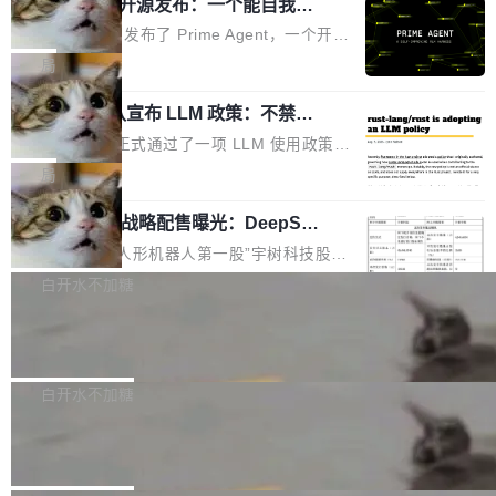
（OHDD：OpenHarmony Hardware Develope
Prime Agent 开源发布：一个能自我改
障无法工作。Pages、Copilot code review、C
进的编程 Agent，ARC-AGI 3 超越人类
r Day）将在杭州启航。活动面向智能硬件产业
opilot coding agent 全部受影响。从检测到完全
Prime Intellect 发布了 Prime Agent，一个开源
专家基线
链企业和开发者，邀请行业专家与资深技术顾
恢复，大约 12 小时。 这是 2026 年 8 月的第六
的编程 Agent Harness，核心设计围绕两个抽
局
问，围绕开源鸿蒙技术能力、设备适配、芯片适
起事故，其中四起与 AI/Copilot 服务相关。 Git
象：Recursive Language Model（RLM）和 C
配、功耗与稳定性调优、兼容性测评及统一互联
Hub 员工 kdaigle 在 HN 讨论中贴出了一组数
Rust 项目团队宣布 LLM 政策：不禁
ontinual Harness。在 ARC-AGI 3 基准测试
等内容展开系统讲解和实战交流，帮助企业进一
止，但你要承认哪些代码不是你写的
据：2025 年全年 10 亿次 commit。现在，每周
上，Prime Agent + Opus 5 的组合达到了 95.
Rust 语言项目正式通过了一项 LLM 使用政策，
步了解开源鸿蒙在智能...
2.75 亿次，全年预计 140 亿次。GitHub...
5% RHAE Best@1，超过了 ARC 报告的人类专
覆盖 rust-lang/rust 单一仓库的代码贡献。这不
局
家基线 95.4%。 不是又一个 coding agent 包装
是项目级别的官方立场，目前由五个团队采纳，
器 Prime Agent 的架构和市面上大多数 coding
宇树科技 IPO 战略配售曝光：DeepSe
但它可能是主流开源项目中关于 AI 辅助贡献最
ek 获配 93.3 万股，锁定 36 个月
agent 有本质区别。大多数 agent harness 的设
细致的一份规则。 政策的核心只有一句话：LLM
8月6日晚间，“人形机器人第一股”宇树科技股份
计是基于早期模型的能力—...
可以用来分析、提炼、审阅、建议，但不能用来
有限公司披露IPO发行价格及战略配售结果，杭
白开水不加糖
创作。 具体来说，LLM 生成的代码可以提交，
州深度求索人工智能基础技术研究有限公司（De
但必须满足五个条件：预先安排、非关键、高质
Docker 29.7.2 发布
epSeek）获配93.3399万股，按150.8元/股发行
量、充分测试、充分审查，并且必须披露。LLM
价格计算，认购金额约1.41亿元，股份锁定期为
Docker 29.7.2 现已发布，具体更新内容如下：
不得生成涉及安全性的关键变更，除非作者本身
36个月。 公告显示，本次宇树科技战略配售对
Bug fixes and enhancements 修复多次传递同
白开水不加糖
就是领域专家。即使如此，政策也"强烈不建
象主要包括长期投资机构、与公司业务具有战略
一环境变量时，docker service create和docker
议"这么做。 对于不披露的情况，审核者可以直
Apache Fluss 毕业成为顶级项目
合作关系或长期合作愿景的大型企业、科创板保
service update会发生 panic 的问题。docker/cl
接关闭 PR，无需解释。 政策作者 Jynn Ne...
荐人跟投子公司，以及公司高级管理人员和核心
i#7145 修复了 Docker Engine 29.7.0 中引入的
今年 7 月，Apache Fluss 的毕业提案在 Apach
员工参与设立的专项资产管理计划。其中，Dee