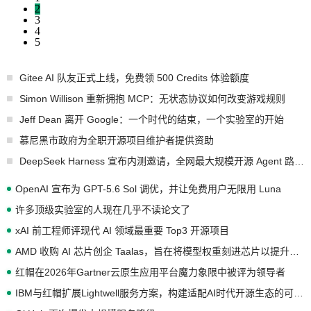
2
3
4
5
Gitee AI 队友正式上线，免费领 500 Credits 体验额度
Simon Willison 重新拥抱 MCP：无状态协议如何改变游戏规则
Jeff Dean 离开 Google：一个时代的结束，一个实验室的开始
慕尼黑市政府为全职开源项目维护者提供资助
DeepSeek Harness 宣布内测邀请，全网最大规模开源 Agent 路演现场诞生
OpenAI 宣布为 GPT-5.6 Sol 调优，并让免费用户无限用 Luna
许多顶级实验室的人现在几乎不读论文了
xAI 前工程师评现代 AI 领域最重要 Top3 开源项目
AMD 收购 AI 芯片创企 Taalas，旨在将模型权重刻进芯片以提升推理性能
红帽在2026年Gartner云原生应用平台魔力象限中被评为领导者
IBM与红帽扩展Lightwell服务方案，构建适配AI时代开源生态的可信基础设施