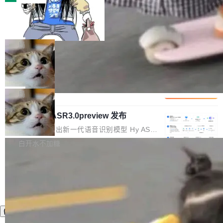
装完即用。 开源地址：Gitee · GitCode · GitHu
体。企业级代码仓库通常包含数十万乃至数百万
b 安装 支持 Java 8+（8~26）、macOS / Linu
一条“删库”命令跑 17 小时，算法工程
个文件，其规模远超单次模型调用可承载的上下
师删光 89TB 数据只为干私活
x / Windows / Harmony PC。 # macOS / Linu
文窗口。随着项目规模的持续扩张与代码历史的
最高人民检察院8月4日公布了一起案件：北京一
x / Harmony PC curl -fsSL https://solon.noea
不断累积，代码仓中的模块关系、接口契约、业
名90后算法工程师王某，为了给自己接的私活腾
局
r.org/solon...
务逻辑等关键信息往往分散于数十乃至数百个文
服务器空间，删光了公司AI游戏部门的全部核心
件之中，形成高度复杂的知识关联网络。传统的
Cloudflare 分享推理优化实践：KV ca
数据。 王某2024年1月入职东城区某科技公司AI
che 量化 + 权重压缩，吞吐量提升 4
代码检索手段（如关键词匹配、目录遍历）仅能
短剧部门，有互联网大厂背景。在公司内部架构
Kimi 和 GLM 是当前最强的大模型系列之一，但
1%，成本降 30%
在语法层面完成文本定位，难以触及代码的语义
调整期间，部门三次通知全员将数据从A集群迁
它们有一个共同的问题：太吃显存了。月之暗面
局
内涵与结构关联，导致开发者使用代码智能体在
移到B集群，王某都回复了"收到"。 他没有迁移
的 Kimi K 系列和智谱的 GLM 都是长上下文、M
理解大规模代码仓时面临显著"代码仓理解"瓶
数据。2024年9月3日下午4点，他使用此前登录
腾讯混元 Hy ASR3.0preview 发布
oE 架构的大模型，好用到让人上瘾，但 GPU 显
颈。 代码仓深度理解服务（以下简称" CodeBas
的账号密码进入A集群，输入了一条被程序员圈
存永远不够用。 Cloudflare 的 Workers AI 团队
腾讯混元正式推出新一代语音识别模型 Hy ASR
e深度理解服务"）是华为云码道（CodeA...
称为"删库跑路"的命令——最高管理员权限、无
一直在跑这些模型的推理。他们在官方博客上发
3.0preview。基于最新一代大语言模型 Hy3 的
白开水不加糖
需确认、强制递归删除。17个小时后，运维人员
了一篇技术文章，详细拆解了三种让大模型在 G
语言理解能力，以及融合了高精度语音识别与深
发现异常并中止进程时，89TB数据已经没了。
PU 上跑得更省、更快的技术手段——KV cache
度语义理解能力，实现了语音识别能力的全面升
删掉的是AI游戏部门的全部开发文件，包括公司
量化、模型权重压缩、以及共享 KV cache 的完
级。 根据介绍，Hy ASR3.0preview 目标在于：
自研的多个文生3D和...
整性保护。效果是：吞吐量提升 41%，每 token
让语音识别不再只是听清，而是真正听懂。通过
成本降低 30%，精度不变。 FP8 省的不仅是显
先理解你的语境和意图，再把准确的文字直接给
存 KV cache 是推理时最吃显...
到你。从“逐字转写、单点优化”演进为“理解语