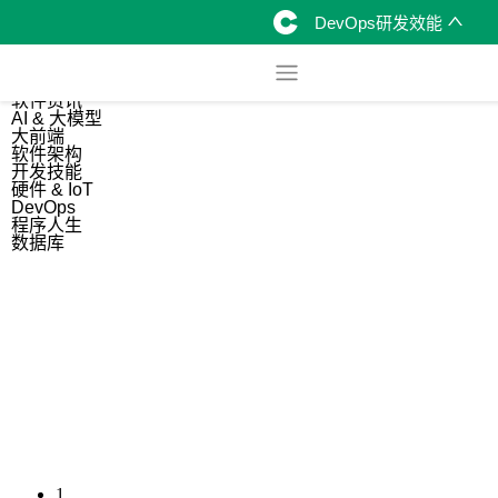
DevOps研发效能
综合
开源资讯
软件资讯
AI & 大模型
大前端
软件架构
开发技能
硬件 & IoT
DevOps
程序人生
数据库
1