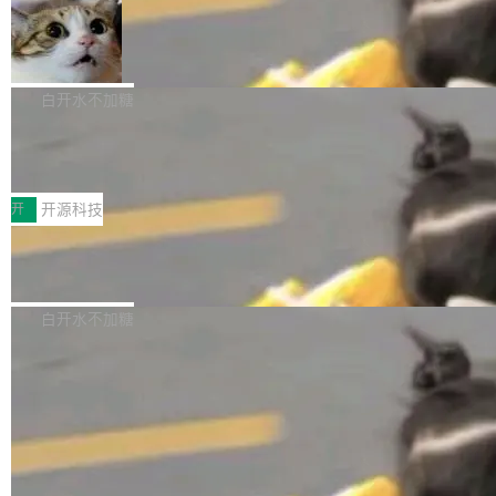
通过 AirDop 共享书籍的功能 Content server：
故事"。视频核心观点很简单：SwiftUI 发布七年
支持可向服务器后端添加新端点的插件 Edit boo
DBeaver 26.1.4 发布
了，仍然像一个永久公测版。 Manshin 从数据
k：Compress images：添加将 GIF 图像转换为
流、布局系统、API 稳定性、性能、跨平台五个
DBeaver 是一个免费开源的通用数据库工具，适
JPEG/WebP 的选项 ToC Editor：添加一个按
维度逐一批判了 SwiftUI。最让人印象深刻的一
用于开发人员和数据库管理员。DBeaver 26.1.4
白开水不加糖
钮，用于对目录中的条目进...
个论据是：苹果官方的 SwiftUI 教程项目 Land
现已发布，具体更新内容包括： AI 助手： <ul st
marks，用最新 Xcode 在最新 macOS 上构建
传音TEX AI语音算法团队斩获MLC-SL
yle="margin-left:0; margin-right:0"> <li><span
M 2026国际挑战赛Task 1亚军
运行，出来的效果是坏的——侧边栏按钮大小不
style="color:#000000">现在可以通过键盘访问
近日，在国际语音领域顶级会议INTERSPEECH
一，界面错位。他说这个问题"两年前就发现了，
AI 聊天功能（添加了一些快捷键）</span></li>
2026卫星活动——第二届多语种对话语音语言模
开
开源科技
至今没变"。 数据流方面，Manshin 指出 SwiftU
<li><span style="color:#000000">新增了始终
型挑战赛 （Multilingual Conversational Speec
I 的属性包装器演进史...
在新 SQL 控制台中打开 AI 生成的脚本的功能</
Qwen3.8-Max 发布，下周开源 Qwen3.
h Language Model Challenge，MLC-SLM）T
8-27B
span></li> <li><span style="color:#000000...
ask 1赛道中，传音TEX AI中心语音算法团队以
千问大模型宣布正式推出 Qwen 家族迄今最强大
自主研发的说话人归属多语种自动语音识别系统
的模型 Qwen3.8-Max，也是其首个 Max 规模
白开水不加糖
取得tcpMER 15.41%的成绩，在全球110支参赛
的开源权重模型。Qwen3.8-Max 的模型权重预
队伍中位列第二。此次突破展现了传音在多语种
计将于开源，彼时也将同步开源 Qwen3.8-27B
语音识别、说话人日志、时间对齐与长音频工程
模型。 根据介绍，Qwen3.8-Max 基于 Qwen 3.
加载更多
化系统等关键方向的系统性技术实力。 本届赛事
5 的架构基础构建，参数规模扩展至 2.4 万亿，
聚焦多语言对话语音模型面临的关键技术挑战，
激活参数95B，支持100万上下文Tokens，在编
共吸引来自全球工业界与学术界的1...
程、办公、科研以及长周期任务等方面实现了全