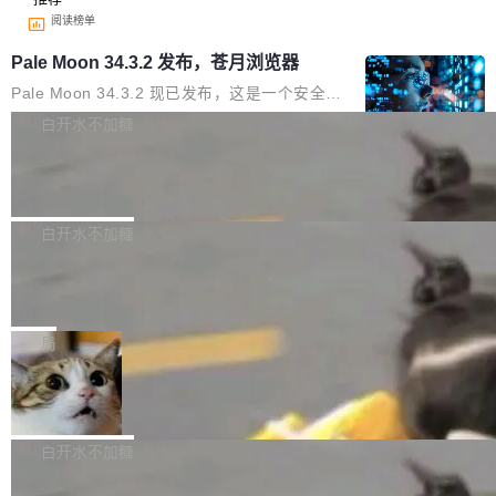
阅读榜单
Pale Moon 34.3.2 发布，苍月浏览器
Pale Moon 34.3.2 现已发布，这是一个安全更
新和少量网页兼容性修复版本。 Changes/fixe
白开水不加糖
s： 实现了URL.Parse()便捷功能 对浏览器内部
PostgreSQL 18/19 新特性深度解读
函数添加了多项边界检查，以避免潜在的越界访
问、下溢和溢出。（DiD） 修复了加载和解析内
演讲者分享了一个有趣的实践：面对 PG 18 已
容提供的字体时出现的几个问题 为避免音频加
发布的 Release Notes，他利用 AI 工具（如 Co
白开水不加糖
载、处理和播放过程中可能出现的一系列错误，
pilot）对数千条 commit 日志进行自动分析，先
对音频采样频率设定了下限 采样率低于 8kHz
慕尼黑市政府为全职开源项目维护者提
让模型总结出三十余条潜在特性，再逐条要求生
供资助
（通常被认为是 "telephone"/"walkie-talkie" 音
成详细解释和代码校验，最终筛选出对用户体感
"在过去大约 10 年的大部分时间里，libexpat 的
质的最低采样率）的音频格式将被拒绝 修复了 C
最强的若干项。对于尚未正式发版的 PG 19，则
维护工作一直与我的日常工作、家务、社交生活
局
SS 圆角虚线样式中可能存在的问题 如果表单中
通过拉取过去一年内（从 PG 18 Beta1 时间点
和休闲娱乐竞争时间。" 这是 libexpat 维护者 S
的图像元素不在同一个子树中，则它们将不再关
至今）的所有 commit，同样交由 AI 分析提炼。
Firefox 153.0.3 发布
ebastian Pipping 写在博客里的话。8 月 4 日，
联 加...
经过人工复核，准确度令人满意。这一方法也为
他宣布了一个新消息：从 2026 年 8 月 1 日起，
Firefox 153.0.3 现已发布，具体更新内容如
社区爱好者提供了高效跟踪新版本的思路。
他可以全职维护 libexpat 了，最长 6 个月。发
下： New Smart Window 包含多项增强功能：
白开水不加糖
工资的是慕尼黑市政府。 libexpat 是一个 C99
<ul> <li>现在建议列表会显示更多结果，方便用