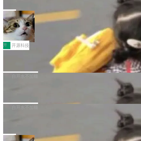
把儿时竹蝉玩具搬进浏览器
想让 AI 一起盯。
磁盘寻道和网络调用。 Dgraph v25.4.0 现已发
竹知了（zhuzhiliao）是那种小时候路边摊上几
布，具体更新内容包括： feat(zero)：Zero 现
块钱的玩意儿——一根小竹签，一个竹筒，一头
局
支持 --security superflag（token=...;whitelist
系着涂了松香的线。甩起来，竹膜震动，发出“哇
=...），与 Alpha 版本的格式一致，并据此对其
30倍效率升级：解锁医学影像数据要素
——哇”的蝉鸣声。实物越来越难找了，有开发者
价值化的真实路径
管理 HTTP 端点进行授权。 <blockquote> <p>
把它做成了 Web 玩具，放在 zhuzhiliao.imsai.c
完成一例腹部CT影像标注，张医生过去需要约1
<span><strong>警告：</strong>&nbsp;Zero
c 上，并在 GitHub 开源。 玩法很简单：按住屏
20个小时。他必须在数百张连续影像上，一笔一
开
开源科技
的 admin ...
幕画圈，或者直接甩手机。页面会实时显示转速
笔勾画边界，一层一层识别肌肉组织。如今，使
Apache Dubbo-go v3.3.2 正式发布
（圈/秒），声音来自真实竹知了录音的 1.72 秒
用东软飞标医学影像标注平台，同样的工作缩短
采样，无缝循环。音频解码失败时，还有一套合
至4小时，效率提升30倍。 这组数字背后，改变
这个版本面向生产环境，重心在内核稳定性。我
成兜底——锯齿波振荡器模拟脉冲，并联带通共
的不只是速度，而是把医学影像转化为AI能力的
们彻底收敛了旧配置体系，扩展了 Triple 协议与
白开水不加糖
振峰模拟竹膜和筒腔共鸣。 技术细节上，物理引
路径真正打通了。 大型医院积累的影像数据规模
泛化调用能力，加强了应用级元数据和服务治
擎是绳系质点模型：重力、弹性绳（只拉不
Calibre 9.12 发布，功能强大的开源电
庞大，但不能直接用于训练模型。器官、病灶和
理，同时集中修了并发安全、资源泄漏和热路径
推）、空气阻力，1/240 秒定步长积...
子书工具
组织边界，必须由专业医生逐层识别、标记和校
性能问题。
Calibre 开源项目是 Calibre 官方出的电子书管
正，才能成为机器能理解的高质量数据。医学影
理工具。它可以查看，转换，编辑和分类所有主
白开水不加糖
像AI落地最昂贵的环节，不是算法，是专业医生
流格式的电子书。Calibre 是个跨平台软件，可
的时间。 张医生是某三甲医院放射科副主任医
SwiftUI 问世七年了，为什么开发者还
以在 Linux、Windows 和 macOS 上运行。 Cal
师，牵头一项腹部肌肉影像课题。他需要在数百
在骂它？
ibre 9.12 现已正式发布，此次更新内容如下：
Yakov Manshin 发了一期长达 40 分钟的 YouT
张CT影像上完成像素级精细分割，让系统"...
新功能 macOS：在 Connect/Share 按钮中添加
ube 视频，标题是"SwiftUI 七年后：一个平庸的
局