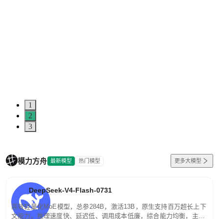
1
2
3
模力方舟
最新模型
热门模型
更多大模型
DeepSeek-V4-Flash-0731
高效轻量化MoE模型，总参284B，激活13B，原生支持百万超长上下
文能力。推理速度快、延迟低、调用成本低廉，综合能力均衡，主打