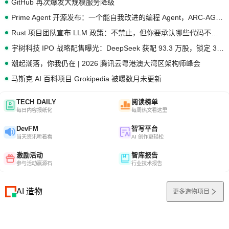
GitHub 再次爆发大规模服务降级
Prime Agent 开源发布：一个能自我改进的编程 Agent，ARC-AGI 3 超越人类专家基线
Rust 项目团队宣布 LLM 政策：不禁止，但你要承认哪些代码不是你写的
宇树科技 IPO 战略配售曝光：DeepSeek 获配 93.3 万股，锁定 36 个月
潮起潮落，你我仍在 | 2026 腾讯云粤港澳大湾区架构师峰会
马斯克 AI 百科项目 Grokipedia 被曝数月未更新
TECH DAILY
阅读榜单
每日内容报纸化
每周热文看这里
DevFM
智写平台
当天资讯听着看
AI 创作更轻松
激励活动
智库报告
参与活动赢源石
行业技术报告
AI 造物
更多造物项目