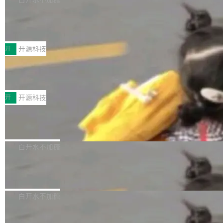
是 Anomaly 出品的 AI 编程工具，套餐 10 美元/
以来的变化 更新亮点： 新增对 RISC-V 处理器
月。用户交了 10 美元，就能用 DeepSeek Flas
2026 ChinaJoy鸿蒙游戏增长臻享会举
架构的支持。NetBSD 11.0 是首个支持 64 位 R
办，鲸鸿动能系统呈现游戏行业解决方
h 随便写代码，按网友说法：「怎么使劲用也用
ISC-V 平台的稳定版本，涵盖一系列基于 StarFi
8月1日，2026 ChinaJoy期间，鸿蒙游戏增长臻
案
不完。」5T 来自免费额度，3T 来自 Go...
ve JH71XX 的设备，例如 VisionFive 2、PINE
享会在上海举办。鸿蒙生态的全场景智慧营销平
开
开源科技
64 STAR64，以及 QEMU。 增强了对 POSIX.1
台鲸鸿动能协同华为游戏中心，面向游戏行业开
-2024 和 C23 编程接口标准的兼容性。 compat
技嘉X3D系列再添新成员 B850 AORU
发者及生态伙伴，系统呈现了平台在游戏领域的
S ELITE X3D主板强化性能体验
_linux(8) 增强了对 Linux 系统调用的支持，包
完整能力版图——从IAP高价值用户的全周期经
面向AMD Ryzen X3D处理器玩家，技嘉X3D系
括 epoll（围绕 kqueue 实现）、POSIX 消息队
营、到IAA游戏的“买变一体”正循环、再到联运与
列主板阵容迎来新成员——B850 AORUS ELITE
开
开源科技
列、...
广告协同的全链路经营闭环，以及面向全球市场
X3D。作为面向主流高性能平台打造的全新主板
的出海增长布局。 华为终端云业务商业化销售负
Zadig v5.0 发布：AI 发布专员与 AI 审
产品，B850 AORUS ELITE X3D延续技嘉在X3
查专员上线
责人在开场致辞中表示，游戏开发者的核心诉求
D平台优化上的技术积累，旨在为游戏玩家带来
我们团队这几天最大的卡点不是 AI 写得不够
已不再是“多一个投放渠道”，而是一套能够持续
更稳定、更高效的装机选择。 B850 AORUS ELI
好，是 AI 写得太好了。 好到审查排期从两天的
白开水不加糖
驱动增长的体系。截至目前，搭载HarmonyOS
TE X3D基于AMD AM5平台打造，支持AMD Ry
活儿拖成了五天。PR 一堆起来没人敢合，发布
6的终端设备已突破7000万台，注册开发者数量
zen 9000/8000/7000系列处理器，并针对X3D
Dgraph v25.4.0 发布，具有图形后端的
窗口推了又推。好到合进 main 分支的代码，我
已突破 1100 万。随着鸿蒙生态汇聚越来越多的
原生 GraphQL 数据库
处理器特性进行平台级优化。其搭载X3D鸡血模
们自己都没看完。 这事不是个例。GitLab 调研
Dgraph 是一个水平可扩展的分布式 GraphQL
高质量游戏...
式2.0，可根据不同使用场景释放处理器潜力，
过 1528 名开发者，85% 说 AI 把瓶颈从写代码
数据库，有一个图形后端。作为一个原生的 Gra
白开水不加糖
帮助玩家在游戏与高负载应用中获得更充分的性
转移到了审代码。 写代码有人替你干了。但审代
phQL 数据库，它严格控制数据在磁盘上的排列
能表现。 在核心规格方面，B850 AO...
码、把关发版这两道关，还得靠人肉扛。 V5.0
竹知了：一个零依赖的单文件 HTML，
方式，以优化查询性能和吞吐量，减少集群中的