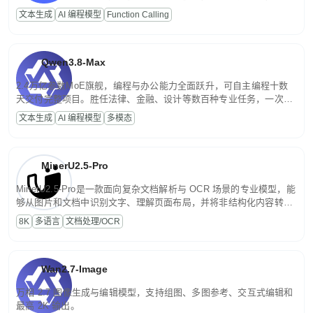
高并发、轻量化任务，适合日常对话、内容创作、基础 RAG、批量
文本生成
AI 编程模型
Function Calling
文案处理等普惠刚需场景。
Qwen3.8-Max
2.4万亿参数MoE旗舰，编程与办公能力全面跃升，可自主编程十数
天交付完整项目。胜任法律、金融、设计等数百种专业任务，一次对
话端到端交付生产级成果。原生视觉理解贯穿规划、执行与验证全流
文本生成
AI 编程模型
多模态
程，支持超长文档与长视频的深度语义解析。长程任务中自主规划与
闭环迭代，持续进化。
MinerU2.5-Pro
MinerU2.5-Pro是一款面向复杂文档解析与 OCR 场景的专业模型，能
够从图片和文档中识别文字、理解页面布局，并将非结构化内容转换
为便于存储、检索和二次处理的结构化结果。
8K
多语言
文档处理/OCR
Wan2.7-Image
万相 2.7 图像生成与编辑模型，支持组图、多图参考、交互式编辑和
最高 2K 输出。