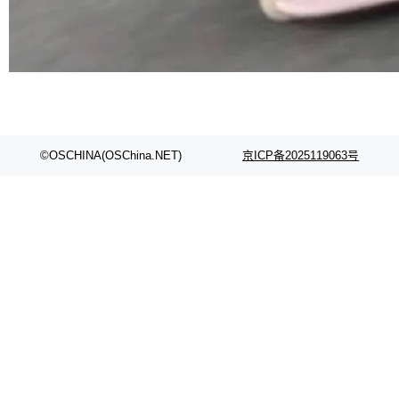
©OSCHINA(OSChina.NET)
京ICP备2025119063号