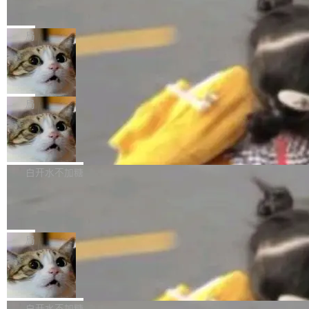
nap
el + Harness = Agent。模型负责理解和推理，
的一次系统性迭代，不仅在同一架构中贯通视觉
Ubuntu 正在把又一个核心系统包从 deb 转为 s
Harness 负责把能力落到真实环境中——调用工
理解、推理、生成与编辑，还仅以 8B-MoT 的轻
nap。这次是 hwctl——一个用来检查 Ubuntu
局
具、读写文件、管理上下文、处理错误、完成闭
量大小，将能力推进到4K、更精细的真实质感、
硬件认证状态的命令行工具。 Canonical 工程师
环。崔添翼招人的标...
更复杂的视觉控制和可持续迭代编辑。 相比 U
Dario Amodei 担心新人来 Anthropic
Alan Griffiths 在邮件列表中说得很直白：「hwc
只为金钱，不为使命
1，U1.5-Lite-Preview 在以下方向上带来了显著
tl 是一个 Ubuntu 专有的包，它和它的依赖项都
顶级 AI 研究员在两家公司之间来回跳，中间只
提升： 原生支持4K图像生成； 更精细的局部纹
是 Ubuntu 专有的，不会用在其他发行版上。」
隔了几天。 Lilian Weng 上周刚宣布因健康原因
局
理、细节与真实世界质感； 更准确的中英文文字
所以 deb 版本的受众实际上为零。既然只有 Ub
离开 Thinking Machines Lab，说自己作为联合
生成与复杂版式组织； 更稳定的图...
untu 用户在用，那用 snap 打包就没什么可纠结
FFmpeg 9.0 发布
创始人的角色「太累了」。几天后，The Inform
的。 从 deb 到 snap 的迁移路径 hwctl 是 rust-
ation 就曝出她将重回 OpenAI，负责递归自我
FFmpeg 9.0 现已发布，包含多项改进。官方更
hwlib 硬件 API 库的一部分，命令行工具负责查
改进方向的研究。她是 Thinking Machines 过
新日志列出的 9.0 版本主要更新内容如下： 扩
白开水不加糖
询 Ubuntu 的硬件认证数据库。...
去一年内第四个离开的联合创始人。 这家由前
展 AMF 色彩转换器 (vf_vpp_amf) 的 HDR 功能
DeepSeek V4 Flash 单日消耗 8 万亿 t
OpenAI CTO Mira Murati 创立的公司，连创始
MP4 muxer 中支持 LCEVC 音轨复用 Playdate
okens 登顶热搜
团队都留不住。 但 Thinking Machines 不是唯
视频编码器和多路复用器 添加 v360_vulkan filt
8 万亿 tokens。一天。一家公司的消耗。 Open
一在人才争夺战中失血的公司。六月，Google
er HE-AAC 960 解码 (DAB+) transpose_cuda
Code 在 X 上发帖：「DeepSeek Flash did 8T
局
连失两员大将：Noam Shazeer 去了 Op...
filter 添加 AMF Frame Rate Converter (vf_frc
tokens on August 1st. 5T of free usage + 3T
NetBSD 11.0 正式发布
_amf) filter SMPTE 2094-50 元数据支持和直
on OpenCode Go.」79.8 万次浏览，连带着 #
通 ProRes RAW VideoToolbox 硬件加速器 AP
DeepSeek一天消耗了8万亿# 上了微博热搜——
NetBSD 11.0 现已正式发布，这是 NetBSD 操
V ...
注意这是 OpenCode 一家的消耗。 OpenCode
作系统的第十八个主要版本。 自 NetBSD 10.1
白开水不加糖