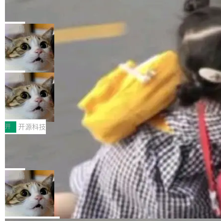
编写的流式 XML 解析器，MIT 许可证。和 libx
Cloudflare Computer 开源：你的 Age
户查找历史记录和切换到已打开的标签页。（<a
nt 需要一台电脑，而不是一个容器
ml2 一样，它是世界上使用最广泛的 XML 解析
href="https://bugzilla.mozilla.org/show_bug.c
Cloudflare 开源了名为 @cloudflare/computer
库之一。你的操作系统、浏览器、无数的基础设
gi?id=2019042">Bug&nbsp;2019042</a>）</l
的 npm 包。项目的核心论点是：容器不适合 Ag
局
施软件，很可能都在用它。而过去十年，维护它
i> <li>现在，助手可以直接使用 Exa 的网络搜索
ent 计算。真正适合的，是 Isolate。 Cloudflare
的人一直在用业余...
结果回答问题，而无需将问题转交给搜索引擎。
OpenAI 公开邮件和聊天记录回应苹果
工程师在这件事上没什么可谦虚的——他们用 W
诉讼，称“Apple is getting this wron
（<a href="https://bugzilla.mozilla.org/show_
orkers 跑了十年 Isolate。用 CEO Matthew Pri
上个月，苹果一纸诉状把 OpenAI 告上法庭，指
g”
bug.cgi?id=204...
nce 的话说：「我们一生都在用 Isolate 运行代
控其挖角苹果前员工并窃取商业秘密。苹果的诉
局
码，而 AI Agent 不需要容器，它们需要的是 Iso
状把 OpenAI 描述成一个系统性地从前东家挖
late。」 容器为什么不合适 容器的问题在于启动
HUAWEI MatePad Edge上架WorkBu
人、套取机密信息的对手。 OpenAI 没发律师
ddy鸿蒙PC版，说话就能干活的AI办公
和销毁都太重了。一个 Agent 要执行的任务可能
函，也没选择庭外沉默。它在官网贴了一篇博
全能AI工作台WorkBuddy鸿蒙PC版上架HUAWE
搭子
只需要几毫秒的 CPU 时间，但容器从冷启动到
文，标题只有六个字：Apple is getting this wro
I MatePad Edge应用市场，直接下载即可使
开
开源科技
就绪要花数秒。如果未来有十...
ng。 然后，它把邮件往来和 iMessage 聊天记
用，与鸿蒙电脑上的体验一致。值得一提的是，
录全贴了出来。 他发错人了 苹果外部律师 Gabr
FFmpeg 9.0 发布：代号“Lei”，以此纪
这是目前市面上唯一支持平板接入WorkBuddy P
念中国开发者雷霄骅
iel Gross 来自 Weil 律所，2 月 23 日下午 5:53
C版的产品，搭载“人机双写”重磅功能——你写
全球知名开源多媒体框架 FFmpeg 今天正式发
给 OpenAI 总法律顾问 Che Chang 发了封邮
你的，AI写AI的，同屏协作互不干扰。一句话让
布了 9.0 版本。这个版本除了带来新一代音视频
局
件，附了一封长信，要求 OpenAI 配合调查前苹
AI帮你干活，现在开启全新体验！ 温馨提示：
处理能力和硬件加速支持之外，还有一个特殊之
果员工带走机密信...
亚马逊成本失控：AI 写代码烧掉 1215
体验WorkBuddy鸿蒙PC版前，请将 HUAWEI M
处：FFmpeg 9.0 的代号是“Lei”。 这个名字，
万元，超预算 860%
atePad Edge 升级至 HarmonyOS 6.1.0.135S
来自中国开发者雷霄骅（Lei Xiaohua）。 对于
外媒近日曝光了亚马逊的多份内部报告显示，AI
P9 patch03及以上版本。 *升级路径：设置 > 搜