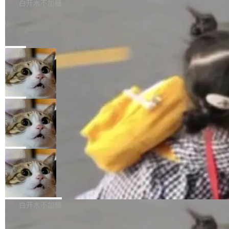
很多中国音视频开发者而言，这个名字并不陌
导致公司在多个项目上超支。《金融时报》报道
白开水不加糖
索“软件更新” > 检查更新，即可搜索新版本，下
生。十年前，他通过大量中文技术文章、源码分
称，仅一个项目的成本超支就高达 180 万美元
载安装完成升级即可。 没有...
Hugging Face CEO 发声：中国正在开
析和开源示例，让一代开发者第一次真正理解 F
（约合人民币 1215 万元）。 具体来说，一名工
源模型上碾压我们
Fmpeg，也成为很多人进入音视频开发领域的
程师借助 Anthropic 旗下 Claude Sonnet 模型
"他们正在开源模型上碾压我们。" Hugging Fac
“启蒙老师”。 而今年，恰好是雷霄骅离世十周
编写程序，目标是完成电商平台作者信息与商品
e CEO Clément Delangue 在 CNBC 的采访里
局
年。FFmpeg 社区最终选择用一个大版本的名
列表的数据匹配 —— 一项常规的数据处理任
没有拐弯抹角。他说中国正在赢得 AI 竞赛，而
字，留下了这份纪念。 雷霄骅曾是中国传媒大学
务，最终却产生了 180 万美元的账单，实际支出
当 AI agent 把源码变成了最好的扩展系
且按目前的速度，中国 AI 工具预计在今年底或
数字电视技术方向的博士生，长期从事视频、音
统，开发者工具必须开源
超出原定预算 860%。 更令人意外的是，该项目
2027 年就能追上美国前沿实验室的水平。 Dela
五年前，David Crawshaw 问过很多软件工程师
频技...
最终并未成功落地，而高额算力消耗持续运行长
ngue 把原因归结为一件事：开放协作。中国的
一个问题：你写过什么给自己用的程序？答案几
局
达 5 个月，公司直到财务对账时才察觉异常。这
AI 开发者在一个共享和协作的生态里加速迭代，
乎都是没有。工程师们整天用别人写的程序写程
意味着一个无人看管的 AI 程序，在近半年时间
而美国模型厂商在"闭门造车"。他的原话是 "buil
DeepSeek Harness 宣布内测邀请，全
序给别人用。偶尔有人自己写个博客系统、智能
里日夜不停地"烧钱"。 复盘显示，...
网最大规模开源 Agent 路演现场诞生
ding in silos"——各自为战，互不通气。 这个判
家居控制、家庭实验室，都算稀奇事。 Crawsh
一条内测招募帖，发出去的时候大概没人想到它
断从他嘴里说出来分量不同。Hugging Face 是
aw 是 Shelley 的作者，一个开源 AI coding age
会变成一场开源 Agent 生态的路演。 8月1日，
局
全球最大的开源 AI 平台，上面跑着上百万个模
nt。他最近在博客上写了一篇文章，核心论点很
DeepSeek Harness 团队负责人崔添翼（tiany
型。谁在开源赛道上领先，...
简单：开发者工具必须开源。 理由不是传统的自
商汤 SenseNova U1.5-Lite-Preview
i）在 X 上发帖： 「如果你是 Agent Harness 相
开源
由软件情怀，而是一个跟 AI agent 直接相关的
关开源项目的开发者，希望参加 DeepSeek Har
商汤科技宣布面向社区开源轻量级统一多模态模
技术判断。 两行 prompt 就能个性化任何软件 C
ness 的内测，可以回复或私信联系我。请附上
型的预览版本 SenseNova U1.5-Lite-Preview。
白开水不加糖
rawshaw 给出了两个 prompt。 第一个： "下载
GitHub id 以及开源代表作。」 DeepSeek 曾在
公告称，SenseNova U1.5-Lite-Preview并非简
某个软件的源码，在本地构建。修改 agent ...
官方招聘信息中写过一条简洁有力的公式：Mod
Ubuntu 将核心系统包从 deb 转成了 s
单的模型规模升级，而是基于 SenseNova U1