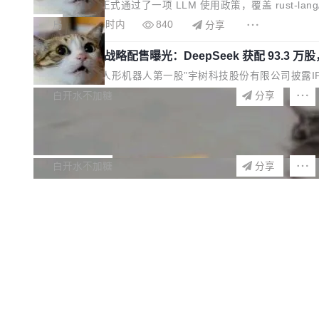
辅助贡献最细致的一份规则。 政策的核心只有一句话：LLM 
局
4 小时内
840
分享
预先安排、非关键、高质量、充分测试、充分审查，并且必须披
宇树科技 IPO 战略配售曝光：DeepSeek 获配 93.3 万股
对于不披露的情况，审核者可以直接关闭 PR，无需解释。 政策作者 
8月6日晚间，“人形机器人第一股”宇树科技股份有限公司披露IP
0.8元/股发行价格计算，认购金额约1.41亿元，股份锁定
白开水不加糖
4 小时内
653
分享
景的大型企业、科创板保荐人跟投子公司，以及公司高级管理人
Docker 29.7.2 发布
份数量占本次发行数量的2.31%。 除DeepSeek外，腾讯旗下
Docker 29.7.2 现已发布，具体更新内容如下： Bug fixes and 
题。docker/cli#7145 修复了 Docker Engine 
白开水不加糖
2 小时内
412
分享
成）。moby/moby#53305 修复了 Docker Engine 29.
Apache Fluss 毕业成为顶级项目
今年 7 月，Apache Fluss 的毕业提案在 Apache 
宣布 Apache Fluss 孵化毕业，成为 Apache 顶级项
白开水不加糖
2 小时内
180
分享
为实时数据基础设施的发展开启新的篇章。
马斯克 AI 百科项目 Grokipedia 被曝数月未更新
埃隆·马斯克推出的AI百科项目 Grokipedia 被曝长期停止内容
功能基本停滞，过去三个月内没有任何条目完成更新，用户提交的
白开水不加糖
1 小时内
489
分享
视为传统众包百科网站维基百科的替代方案。Lawfare 调