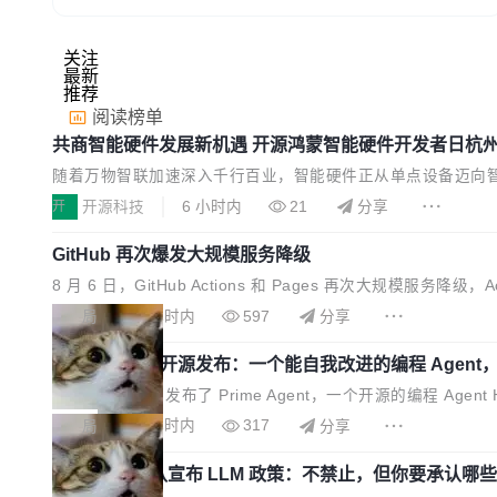
关注
最新
推荐
阅读榜单
共商智能硬件发展新机遇 开源鸿蒙智能硬件开发者日杭
随着万物智联加速深入千行百业，智能硬件正从单点设备迈向
力，为不同类型智能设备的开发、连接与互联提供关键支撑，也为
开
开源科技
6 小时内
21
分享
mony Hardware Developer Day）将在杭
GitHub 再次爆发大规模服务降级
稳定性调优、兼容性测评及统一互联等内容展开系统讲解和实战
8 月 6 日，GitHub Actions 和 Pages 再次大规模服务降级
e review、Copilot coding agent 全部受影响。从检测到完
局
5 小时内
597
分享
HN 讨论中贴出了一组数据：2025 年全年 10 亿次 commit。现在
Prime Agent 开源发布：一个能自我改进的编程 Agent
Prime Intellect 发布了 Prime Agent，一个开源的编程 Agen
基准测试上，Prime Agent + Opus 5 的组合达到了 95.5% R
局
5 小时内
317
分享
市面上大多数 coding agent 有本质区别。大多数 agent ha
Rust 项目团队宣布 LLM 政策：不禁止，但你要承认
Rust 语言项目正式通过了一项 LLM 使用政策，覆盖 rust