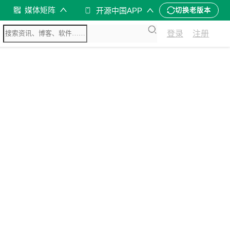
媒体矩阵
开源中国APP
切换老版本
登录
注册