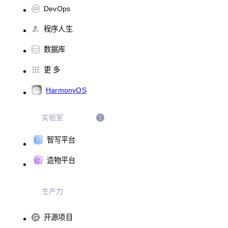
DevOps
程序人生
数据库
更 多
HarmonyOS
实验室
智写平台
造物平台
生产力
开源项目