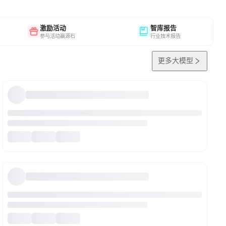
激励活动
智库报告
参与活动赢源石
行业技术报告
更多大模型
MinerU2.5-Pro
MinerU2.5-Pro是一款面向复杂文档解析与 OCR 场景的专业模
型，能够从图片和文档中识别文字、理解页面布局，并将非结构化
内容转换为便于存储、检索和二次处理的结构化结果。
8K
多语言
文档处理/OCR
Qwen-Image-2.0-Pro
Qwen-Image-2.0 满血版，支持图片生成与编辑、专业文字渲染、
多图参考和高分辨率输出。
图像生成与处理