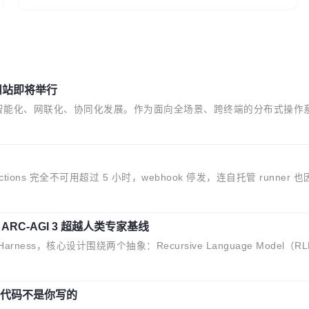
州站即将举行
智能化、网联化、协同化发展。作为面向全场景、跨终端的分布式操作
产业链企业探索产品创新与商业增长打开新的空间。 8月14日，开源鸿
州启航。活动面向智能硬件产业链企业和开发者，邀请行业专家与资深技术顾问，
交流，帮助企业进一步了解开源鸿蒙在智能...
，Actions 完全不可用超过 5 小时，webhook 停发，连自托管 runner 
全恢复，大约 12 小时。 这是 2026 年 8 月的第六起事故，其中四起与 AI/Cop
，每周 2.75 亿次，全年预计 140 亿次。GitHub...
，ARC-AGI 3 超越人类专家基线
t Harness，核心设计围绕两个抽象：Recursive Language Model（RLM）
HAE Best@1，超过了 ARC 报告的人类专家基线 95.4%。 不是又一个 cod
rness 的设计是基于早期模型的能力—...
哪些代码不是你写的
-lang/rust 单一仓库的代码贡献。这不是项目级别的官方立场，目前由