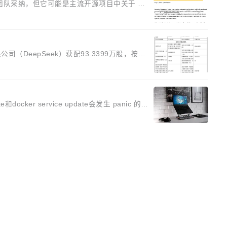
 生成的代码可以提交，但必须满足五个条件：
家。即使如此，政策也"强烈不建议"这么做。
eepSeek）获配93.3399万股，按15
机构、与公司业务具有战略合作关系或长期合作愿
为与宇树科技具备战略合作关系的企业，获配股
docker service update会发生 panic 的问
ink 目标的镜像（此类镜像由某些镜像构建工具生
基金会董事会批准。今天，Apache 软件基金会正式
SCHINA
推动流式存储、实时湖仓与 AI 数据基础加速融合，
调查，自今年4月以来，Grokipedia 页面更新
定位为由人工智能生成内容的百科平台，被马斯克
并非局限于特定领域，而是在不同主题和访问量