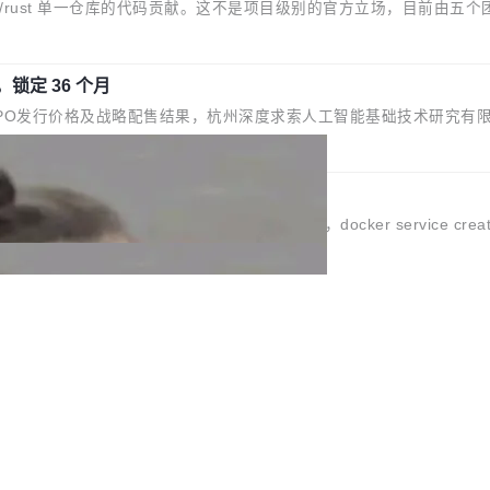
可以用来分析、提炼、审阅、建议，但不能用来创作。 具体来说，LLM
露。LLM 不得生成涉及安全性的关键变更，除非作者本身就是领域专
，锁定 36 个月
Jynn Ne...
O发行价格及战略配售结果，杭州深度求索人工智能基础技术研究有限公司（D
期为36个月。 公告显示，本次宇树科技战略配售对象主要包括长期投资
员和核心员工参与设立的专项资产管理计划。其中，DeepSeek作
上海启善投资有限公司获配9...
enhancements 修复多次传递同一环境变量时，docker service create和
29.7.0 中引入的一个回归问题，该问题导致拉取镜像时会拒绝包含绝对 hardl
7.0 中引入的一个回归问题，该问题可能导致在旧版 Linux 内核...
孵化器项目管理委员会（IPMC）投票中获得全票通过，随后获 Apache 软件
O
目（TLP）！这一里程碑不仅标志着 Fluss 迈入新的发展阶段，也将进一步
更新，未能实现其作为“AI版维基百科”替代品的目标。 据 Lawfare 最新
编辑请求也长期处于待处理状态。 Grokipedia 于去年底上线，
查发现，无论热门页面还是低关注度页面，均未出现近期更新，相关问题