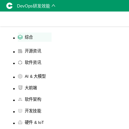
DevOps研发效能
综合
开源资讯
软件资讯
AI & 大模型
大前端
软件架构
开发技能
硬件 & IoT