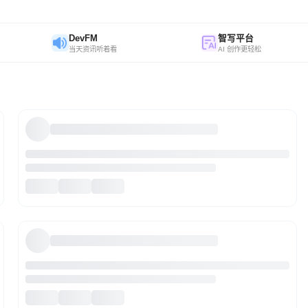
DevFM
智写平台
当天资讯听着看
AI 创作更轻松
Qwen3.8-Max
2.4万亿参数MoE旗舰，编程与办公能力全面跃升，可自主编程十
数天交付完整项目。胜任法律、金融、设计等数百种专业任务，一
次对话端到端交付生产级成果。原生视觉理解贯穿规划、执行与验
文本生成
AI 编程模型
多模态
证全流程，支持超长文档与长视频的深度语义解析。长程任务中自
主规划与闭环迭代，持续进化。
Wan2.7-Image-Pro
万相 2.7 图像生成与编辑旗舰版，支持组图、多图参考、交互式编
辑和最高 4K 输出。
图像生成与处理