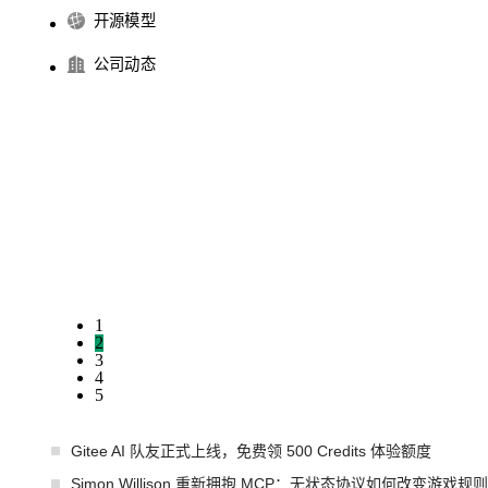
开源模型
公司动态
1
2
3
4
5
Gitee AI 队友正式上线，免费领 500 Credits 体验额度
Simon Willison 重新拥抱 MCP：无状态协议如何改变游戏规则