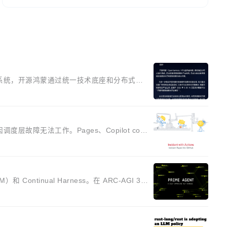
系统，开源鸿蒙通过统一技术底座和分布式能
蒙智能硬件开发者日（OHDD：OpenHar
围绕开源鸿蒙技术能力、设备适配、芯片适配、功耗与
也因调度层故障无法工作。Pages、Copilot cod
ilot 服务相关。 GitHub 员工 kdaigle 在
和 Continual Harness。在 ARC-AGI 3
ing agent 包装器 Prime Agent 的架构和
五个团队采纳，但它可能是主流开源项目中关于 AI