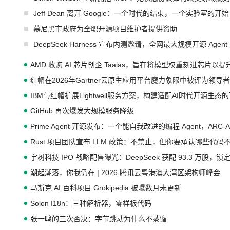
Jeff Dean 离开 Google：一个时代的结束，一个实验室的开始
慕尼黑市政府为全职开源项目维护者提供资助
DeepSeek Harness 宣布内测邀请，全网最大规模开源 Age
AMD 收购 AI 芯片创企 Taalas，旨在将模型权重刻进芯片以
红帽在2026年Gartner云原生应用平台魔力象限中被评为领导者
IBM与红帽扩展Lightwell服务方案，构建适配AI时代开源生
GitHub 再次爆发大规模服务降级
Prime Agent 开源发布：一个能自我改进的编程 Agent，ARC-
Rust 项目团队宣布 LLM 政策：不禁止，但你要承认哪些代码
宇树科技 IPO 战略配售曝光：DeepSeek 获配 93.3 万股，锁定
潮起潮落，你我仍在 | 2026 腾讯云粤港澳大湾区架构师峰会
马斯克 AI 百科项目 Grokipedia 被曝数月未更新
Solon I18n：三种解析器，零样板代码
张一鸣的三次否决：字节跳动为什么不蒸馏