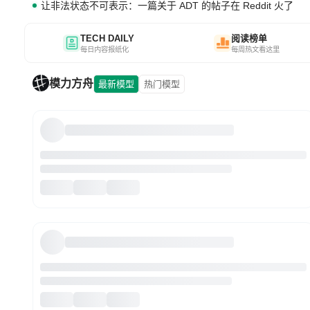
让非法状态不可表示：一篇关于 ADT 的帖子在 Reddit 火了
TECH DAILY
阅读榜单
每日内容报纸化
每周热文看这里
模力方舟
最新模型
热门模型
DeepSeek-V4-Flash-0731
高效轻量化MoE模型，总参284B，激活13B，原生支持百万超长
上下文能力。推理速度快、延迟低、调用成本低廉，综合能力均
衡，主打高并发、轻量化任务，适合日常对话、内容创作、基础
文本生成
AI 编程模型
Function Calling
RAG、批量文案处理等普惠刚需场景。
Wan2.7-Image
万相 2.7 图像生成与编辑模型，支持组图、多图参考、交互式编辑
和最高 2K 输出。
图像生成与处理