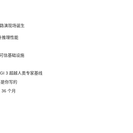
nt 路演现场诞生
提升推理性能
态的可信基础设施
AGI 3 超越人类专家基线
不是你写的
 36 个月