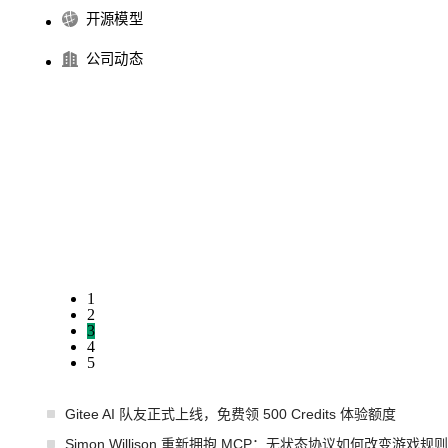
开源模型
公司动态
1
2
3
4
5
Gitee AI 队友正式上线，免费领 500 Credits 体验额度
Simon Willison 重新拥抱 MCP：无状态协议如何改变游戏规则