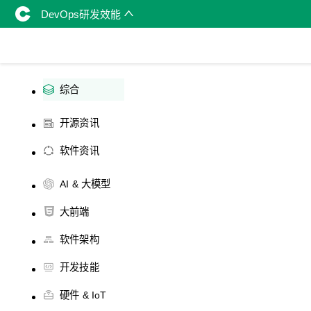
DevOps研发效能
综合
开源资讯
软件资讯
AI & 大模型
大前端
软件架构
开发技能
硬件 & IoT