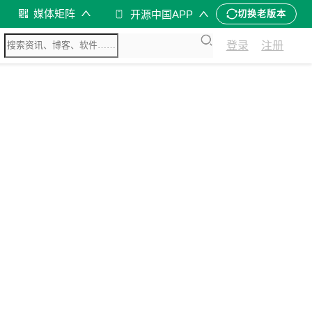
媒体矩阵
开源中国APP
切换老版本
登录
注册