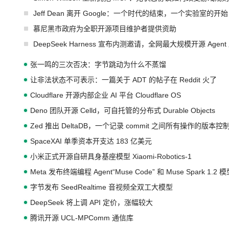
Jeff Dean 离开 Google：一个时代的结束，一个实验室的开始
慕尼黑市政府为全职开源项目维护者提供资助
DeepSeek Harness 宣布内测邀请，全网最大规模开源 Age
张一鸣的三次否决：字节跳动为什么不蒸馏
让非法状态不可表示：一篇关于 ADT 的帖子在 Reddit 火了
Cloudflare 开源内部企业 AI 平台 Cloudflare OS
Deno 团队开源 Celld，可自托管的分布式 Durable Objects
Zed 推出 DeltaDB，一个记录 commit 之间所有操作的版本控
SpaceXAI 单季资本开支达 183 亿美元
小米正式开源自研具身基座模型 Xiaomi-Robotics-1
Meta 发布终端编程 Agent“Muse Code” 和 Muse Spark 1.2 
字节发布 SeedRealtime 音视频全双工大模型
DeepSeek 将上调 API 定价，涨幅较大
腾讯开源 UCL-MPComm 通信库