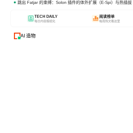
跳出 Fatjar 的束缚：Solon 插件的体外扩展（E-Spi）与热插拔（
TECH DAILY
阅读榜单
每日内容报纸化
每周热文看这里
AI 造物