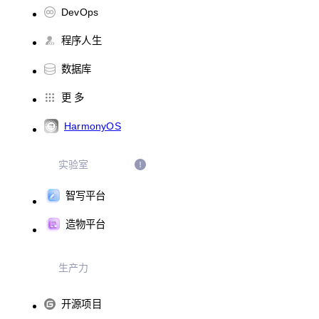
DevOps
程序人生
数据库
更 多
HarmonyOS
实验室
智写平台
造物平台
生产力
开源项目