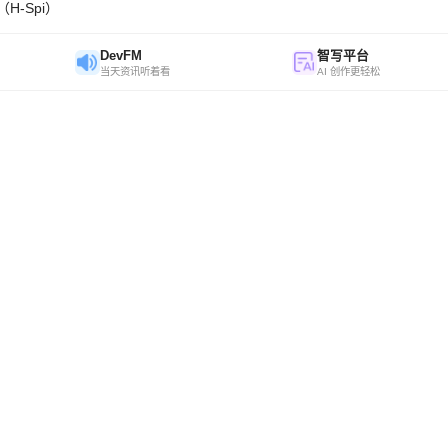
H-Spi）
DevFM
智写平台
当天资讯听着看
AI 创作更轻松