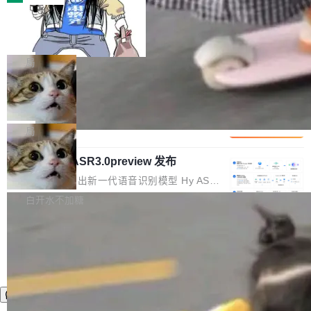
装完即用。 开源地址：Gitee · GitCode · GitHu
体。企业级代码仓库通常包含数十万乃至数百万
b 安装 支持 Java 8+（8~26）、macOS / Linu
一条“删库”命令跑 17 小时，算法工程
个文件，其规模远超单次模型调用可承载的上下
师删光 89TB 数据只为干私活
x / Windows / Harmony PC。 # macOS / Linu
文窗口。随着项目规模的持续扩张与代码历史的
最高人民检察院8月4日公布了一起案件：北京一
x / Harmony PC curl -fsSL https://solon.noea
不断累积，代码仓中的模块关系、接口契约、业
名90后算法工程师王某，为了给自己接的私活腾
局
r.org/solon...
务逻辑等关键信息往往分散于数十乃至数百个文
服务器空间，删光了公司AI游戏部门的全部核心
件之中，形成高度复杂的知识关联网络。传统的
Cloudflare 分享推理优化实践：KV ca
数据。 王某2024年1月入职东城区某科技公司AI
che 量化 + 权重压缩，吞吐量提升 4
代码检索手段（如关键词匹配、目录遍历）仅能
短剧部门，有互联网大厂背景。在公司内部架构
Kimi 和 GLM 是当前最强的大模型系列之一，但
1%，成本降 30%
在语法层面完成文本定位，难以触及代码的语义
调整期间，部门三次通知全员将数据从A集群迁
它们有一个共同的问题：太吃显存了。月之暗面
局
内涵与结构关联，导致开发者使用代码智能体在
移到B集群，王某都回复了"收到"。 他没有迁移
的 Kimi K 系列和智谱的 GLM 都是长上下文、M
理解大规模代码仓时面临显著"代码仓理解"瓶
数据。2024年9月3日下午4点，他使用此前登录
腾讯混元 Hy ASR3.0preview 发布
oE 架构的大模型，好用到让人上瘾，但 GPU 显
颈。 代码仓深度理解服务（以下简称" CodeBas
的账号密码进入A集群，输入了一条被程序员圈
存永远不够用。 Cloudflare 的 Workers AI 团队
腾讯混元正式推出新一代语音识别模型 Hy ASR
e深度理解服务"）是华为云码道（CodeA...
称为"删库跑路"的命令——最高管理员权限、无
一直在跑这些模型的推理。他们在官方博客上发
3.0preview。基于最新一代大语言模型 Hy3 的
白开水不加糖
需确认、强制递归删除。17个小时后，运维人员
了一篇技术文章，详细拆解了三种让大模型在 G
语言理解能力，以及融合了高精度语音识别与深
发现异常并中止进程时，89TB数据已经没了。
PU 上跑得更省、更快的技术手段——KV cache
度语义理解能力，实现了语音识别能力的全面升
删掉的是AI游戏部门的全部开发文件，包括公司
量化、模型权重压缩、以及共享 KV cache 的完
级。 根据介绍，Hy ASR3.0preview 目标在于：
自研的多个文生3D和...
整性保护。效果是：吞吐量提升 41%，每 token
让语音识别不再只是听清，而是真正听懂。通过
成本降低 30%，精度不变。 FP8 省的不仅是显
先理解你的语境和意图，再把准确的文字直接给
存 KV cache 是推理时最吃显...
到你。从“逐字转写、单点优化”演进为“理解语