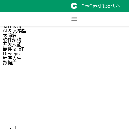
DevOps研发效能
综合
开源资讯
软件资讯
AI & 大模型
大前端
软件架构
开发技能
硬件 & IoT
DevOps
程序人生
数据库
1