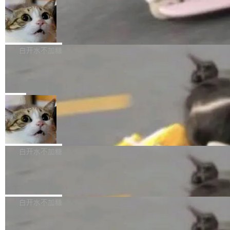
l 迁移或唤醒时，新宿主从 S3 恢复 SQLite 数据
te 17 Pro、OPPO K15，要么是vivo X300 E这
本控制系统。目前处于 Early Access 阶段。 De
库继续执行。存储库是持久化的唯一真相...
样的次旗舰。 Galaxy Z Fold8 Ultra / Z Fold8 /
SpaceXAI 单季资本开支达 183 亿美元
ltaDB 的核心思路直接写在 landing page 最显
Z Flip8三款折叠屏新机均在7月22日发布，且全
眼的位置：「Software is made between com
根据风险投资人Tomer Tunguz 博客（VC 分
部搭载骁龙8 Elite Gen5 for Galaxy，它们本该
mits」——软件是在 commit 之间写出来的。git
析）披露的最新分析与第二季度业绩报告，Spac
白开水不加糖
是7月性...
只记录了你提交的最终状态，但真正的工作过程
eXAI在上个季度的总资本支出飙升至183.7亿美
——打字、删改、试错、agent 对话——都在 co
Meta 发布终端编程 Agent“Muse Cod
元。其中，绝大部分资金被直接用于 AI 领域，
e” 和 Muse Spark 1.2 模型
mmit 之间的空隙里丢失了。 DeltaDB 要做的就
金额高达158.3亿美元，这一单项投入已经逼近
Meta 今天发布了两款 AI 产品：Muse Code，
是把这段空隙补上。 回退到任何一次编辑：Delt
微软同期总资本开支的四成。 与亚马逊、Alpha
一个在终端里运行的编程 agent；Muse Spark
局
aDB 捕获 commit 之间的每一次操作，...
bet、微软以及 Meta 等传统科技巨头相比，Spa
1.2，驱动这个 agent 的新模型。一句话概括：
ceXAI的资金消耗速度尤为引人瞩目。然而，支
美团开源 LoHoSearch，用知识图谱校
你可以用 curl -fsSL https://dev.meta.ai/install.
准 AI 能力认知
撑庞大支出的资金来源却呈现出截然不同的面
sh | bash 安装一个能在大项目里自动规划、写
机器出题的前提，是让机器拥有全局视野。整个
貌。数据显示，微软和 Meta 主要依托充沛的经
代码、验证结果的 AI 终端工具。 据介绍，Muse
构建流程可以分为四个环节：建图 → 控制难度
白开水不加糖
营现金流来覆盖资本开支，其资本支出覆盖率分
Code 是 Meta 的编程 agent 产品。它和市场上
→ 质量把关 → 数据概览。
别达到155% 和106%;而SpaceXAI的经营现金
已有的终端编程 agent 在设计理念上有几个明显
腾讯开源 UCL-MPComm 通信库
流仅能覆盖资本开支的12...
的差异点。 异步后台 agent：Muse Code 有一
腾讯网平团队宣布开源了 UCL-MPComm 通信
个主 agent 循环，外加一组后台 agent。这些后
库，并将作为transport接入Mooncake TENT。
白开水不加糖
台 agent...
该通信库针对AI Memory池化场景的数据传输需
CoStrict入选工信部2025人工智能应用
求进行了深度优化，能够实现数据中心内大规模