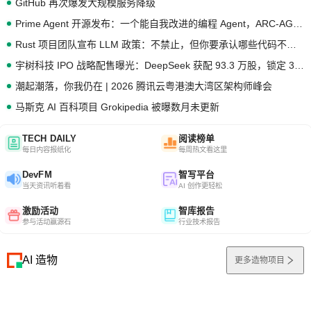
GitHub 再次爆发大规模服务降级
Prime Agent 开源发布：一个能自我改进的编程 Agent，ARC-AGI 3 超越人类专家基线
Rust 项目团队宣布 LLM 政策：不禁止，但你要承认哪些代码不是你写的
宇树科技 IPO 战略配售曝光：DeepSeek 获配 93.3 万股，锁定 36 个月
潮起潮落，你我仍在 | 2026 腾讯云粤港澳大湾区架构师峰会
马斯克 AI 百科项目 Grokipedia 被曝数月未更新
TECH DAILY
阅读榜单
每日内容报纸化
每周热文看这里
DevFM
智写平台
当天资讯听着看
AI 创作更轻松
激励活动
智库报告
参与活动赢源石
行业技术报告
AI 造物
更多造物项目