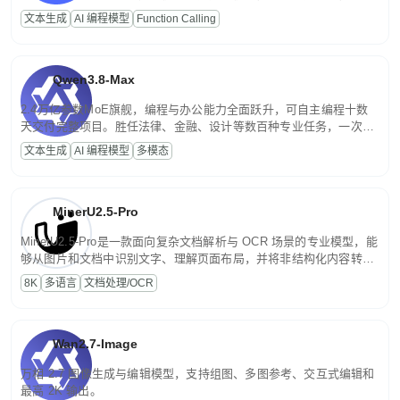
高并发、轻量化任务，适合日常对话、内容创作、基础 RAG、批量
文本生成
AI 编程模型
Function Calling
文案处理等普惠刚需场景。
Qwen3.8-Max
2.4万亿参数MoE旗舰，编程与办公能力全面跃升，可自主编程十数
天交付完整项目。胜任法律、金融、设计等数百种专业任务，一次对
话端到端交付生产级成果。原生视觉理解贯穿规划、执行与验证全流
文本生成
AI 编程模型
多模态
程，支持超长文档与长视频的深度语义解析。长程任务中自主规划与
闭环迭代，持续进化。
MinerU2.5-Pro
MinerU2.5-Pro是一款面向复杂文档解析与 OCR 场景的专业模型，能
够从图片和文档中识别文字、理解页面布局，并将非结构化内容转换
为便于存储、检索和二次处理的结构化结果。
8K
多语言
文档处理/OCR
Wan2.7-Image
万相 2.7 图像生成与编辑模型，支持组图、多图参考、交互式编辑和
最高 2K 输出。