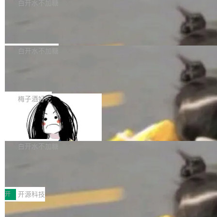
一个回归问题，该问题导致拉取镜像时会拒绝包
e 孵化器项目管理委员会（IPMC）投票中获得
白开水不加糖
pSeek作为与宇树科技具备战略合作关系的企
含绝对 hardlink 目标的镜像（此类镜像由某些镜
全票通过，随后获 Apache 软件基金会董事会批
业，获配股份数量占本次发行数量的2.31%。 除
马斯克 AI 百科项目 Grokipedia 被曝数
像构建工具生成）。moby/moby#53305 修复了
准。今天，Apache 软件基金会正式宣布 Apach
DeepSeek外，腾讯旗下上海启善投资有限公司
月未更新
Docker Engine 29.7.0 中引入的一个回归问
e Fluss 孵化毕业，成为 Apache 顶级项目（TL
埃隆·马斯克推出的AI百科项目 Grokipedia 被曝
获配9...
题，该问题可能导致在旧版 Linux 内核...
P）！这一里程碑不仅标志着 Fluss 迈入新的发
长期停止内容更新，未能实现其作为“AI版维基百
白开水不加糖
展阶段，也将进一步推动流式存储、实时湖仓与
科”替代品的目标。 据 Lawfare 最新调查，自今
AI 数据基础加速融合，为实时数据基础设施的发
Solon I18n：三种解析器，零样板代码
年4月以来，Grokipedia 页面更新功能基本停
展开启新的篇章。
滞，过去三个月内没有任何条目完成更新，用户
如果你在 Spring Boot 里做过国际化，流程大概
提交的编辑请求也长期处于待处理状态。 Groki
是这样的：配 MessageSource 的 Bean、写 R
梅子酒好吃
pedia 于去年底上线，定位为由人工智能生成内
eloadableResourceBundleMessageSource、
容的百科平台，被马斯克视为传统众包百科网站
Apache Doris 4.1 全面增强 Iceberg：
声明 LocaleResolver、注册 LocaleChangeInt
支持 UPDATE、MERGE INTO 与 Iceb
维基百科的替代方案。Lawfare 调查发现，无论
erceptor…五六步之后才能看到第一行翻译文
Apache Doris 4.1 要补齐的，正是缺失的那一
erg V3
热门页面还是低关注度页面，均未出现近期更
本。 Solon 换了个方式。整个 i18n 模块围绕三
半。在已有查询能力的基础上，Doris 进一步支
白开水不加糖
新，相关问题并非局限于特定领域，而是在不同
个解析器、一个注解、一个工具类展开——没有
持了 UPDATE、DELETE、MERGE INTO 等数
主题和访问量页面中普遍存在。 调查人员最初认
XML、没有拦截器注册、没有样板配置。 资源
Testin XAgent：CIO智能测试落地指南
据修改操作、完整的表结构管理与分区演进，以
为，Grokipedia可能只是限...
文件的约定 把文件放到 resources/i18n/ 下： r
及 rewrite_data_files、expire_snapshots 等日
7月30日，TiD2026质量竞争力大会在北京中关
esources/i18n/messages.properties ...
常维护操作，并完整支持 Iceberg V3 格式。
村国家自主创新示范区会议中心开幕。本届大会
开
开源科技
由中关村智联软件服务业质量创新联盟主办，以
让非法状态不可表示：一篇关于 ADT
“智构可信·质创未来——AI原生时代的质量新范