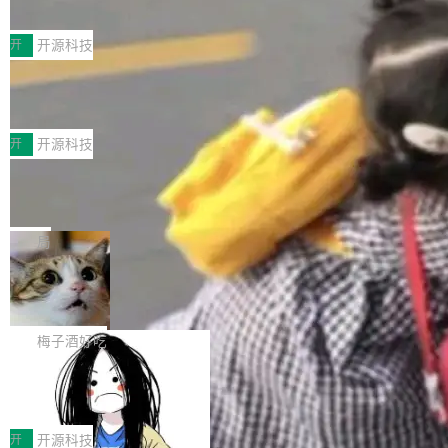
典型案例
计算节点间多种内存类型的高性能通信。 UCL-
近日，工信部科技司公示《2025人工智能应用典
MPComm将作为一种传输引擎接入Mooncake T
型案例入选名单》，深信服“面向企业研发场景的
开
开源科技
ENT，实现零拷贝传输性能提升30%、非零拷贝
开源 AI 编程平台 CoStrict 应用”凭借卓越的技术
传输性能最高提升5倍。UCL-MPComm底层基
深信服AI算力网关入选工信部人工智能
创新与落地成效成功入选。 全链路私有化部署，
应用典型案例！
于自研UCL-Engine通信引擎，后续腾讯网平将
助力企业AI研发安全落地 当前，越来越多企业已
前不久，工业和信息化部正式发布《2025年人工
持续开源更多基于UCL-Engine的高性能通信组
经开始引入 AI Coding 工具，通过调用公有云模
智能应用典型案例名单》，集中展示人工智能在
开
开源科技
件。 腾讯网平团队在UCL-MPComm中实现了一
型或企业内部部署模型提升研发效率。但随着 AI
各领域的应用成果，覆盖技术底座、行业赋能、
个独立于业务线程的全局通信引擎（Engine），
Jeff Dean 离开 Google：一个时代的结
Coding 从个人辅助工具逐步走向团队级、组织
产品应用、支撑保障、专题等五大方向。深信服
并实...
束，一个实验室的开始
级应用，企业在规模化落地过程中，对安全性、
AI算力网关（AI创新平台）成功入选！ 随着各行
Google 员工编号 20。MapReduce 作者之一。
可控性和代码质量提出了更高要求。 首先是数据
各业的Agent走向规模化建设，算力构成形态逐
Bigtable 作者之一。TensorFlow 的作者之一。
局
安全与合规要求。对于大多数普通研发场景，公
渐丰富，用户关注的重点也在发生变化：不只是
Gemini 的架构师。Google 首席科学家。 Jeff D
有云模型能够满足快速试用和效率提升的需求。
🔥 SolonCode v2026.8.4 发布：界面
让AI用起来，还要进一步看清混合算力时代下，
ean 在 Google 工作了 27 年后，宣布离职。 他
但对于金融、能源、医疗等对数据安全要求较...
字体可调、22 种语言、记忆搜索增强
Token花在哪里、算力是否被充分利用，以及持
不是一个人走。一同离开的还有 Sanjay Ghema
打开终端就能上岗的全中文编码智能体，这一轮
续增长的AI成本该如何优化。 深信服AI算力网关
wat（Google 员工编号 23，Jeff Dean 二十多
把「看得清、用母语、记得住」三件事一次补
梅子酒好吃
正是围绕这些实际问题，从Token治理和成本治
年的编程搭档，MapReduce 和 Bigtable 的共同
齐。 SolonCode 是什么 SolonCode 是杭州无
理两个方面，让用户的每一份算力都看得清、管
作者）、Quoc Le（Google 大脑核心成员，Se
让“代码语义理解”深度释放AI Coding
耳科技研发的企业级终端编码智能体——一位全
得住、用得稳、省得下、更安全！ 一、从现在开
价值潜能：华为云码道（CodeArts）
q2Seq 和 DocAI 的共同发明人）以及 Oriol Vin
中文驱动的数字员工，自主理解需求、规划步
一、代码仓深度理解技术的作用与价值 在软件工
始，Token使用一目...
代码仓技术解析
yals（Gemini 联合负责人，AlphaSta...
骤、编写代码。不挑模型、不挑平台，curl 一行
程实践中，代码仓是企业核心知识资产的主要载
开
开源科技