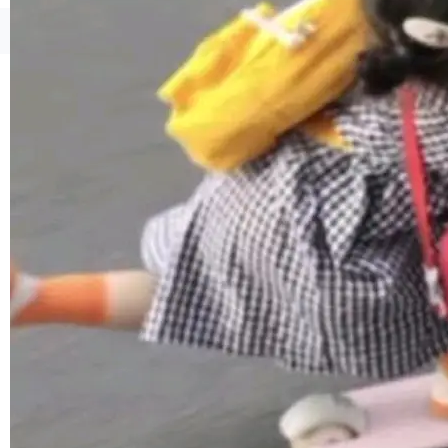
境、兼容场景、一键直出”。 Hy ASR 3.0 previe
w 不要求标准普通话，方言识别覆盖粤语、吴语
©OSCHINA(OSChina.NET)
京ICP备2025119063号
等 10 大方言片区和 20 余个二级小片区。在开
源评测集中，Hy ASR 3.0 preview 在多语种的
WER（...