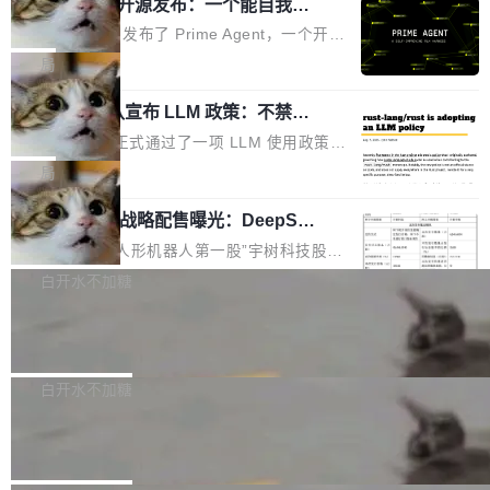
（OHDD：OpenHarmony Hardware Develope
Prime Agent 开源发布：一个能自我改
障无法工作。Pages、Copilot code review、C
进的编程 Agent，ARC-AGI 3 超越人类
r Day）将在杭州启航。活动面向智能硬件产业
opilot coding agent 全部受影响。从检测到完全
Prime Intellect 发布了 Prime Agent，一个开源
专家基线
链企业和开发者，邀请行业专家与资深技术顾
恢复，大约 12 小时。 这是 2026 年 8 月的第六
的编程 Agent Harness，核心设计围绕两个抽
局
问，围绕开源鸿蒙技术能力、设备适配、芯片适
起事故，其中四起与 AI/Copilot 服务相关。 Git
象：Recursive Language Model（RLM）和 C
配、功耗与稳定性调优、兼容性测评及统一互联
Hub 员工 kdaigle 在 HN 讨论中贴出了一组数
Rust 项目团队宣布 LLM 政策：不禁
ontinual Harness。在 ARC-AGI 3 基准测试
等内容展开系统讲解和实战交流，帮助企业进一
止，但你要承认哪些代码不是你写的
据：2025 年全年 10 亿次 commit。现在，每周
上，Prime Agent + Opus 5 的组合达到了 95.
Rust 语言项目正式通过了一项 LLM 使用政策，
步了解开源鸿蒙在智能...
2.75 亿次，全年预计 140 亿次。GitHub...
5% RHAE Best@1，超过了 ARC 报告的人类专
覆盖 rust-lang/rust 单一仓库的代码贡献。这不
局
家基线 95.4%。 不是又一个 coding agent 包装
是项目级别的官方立场，目前由五个团队采纳，
器 Prime Agent 的架构和市面上大多数 coding
宇树科技 IPO 战略配售曝光：DeepSe
但它可能是主流开源项目中关于 AI 辅助贡献最
ek 获配 93.3 万股，锁定 36 个月
agent 有本质区别。大多数 agent harness 的设
细致的一份规则。 政策的核心只有一句话：LLM
8月6日晚间，“人形机器人第一股”宇树科技股份
计是基于早期模型的能力—...
可以用来分析、提炼、审阅、建议，但不能用来
有限公司披露IPO发行价格及战略配售结果，杭
白开水不加糖
创作。 具体来说，LLM 生成的代码可以提交，
州深度求索人工智能基础技术研究有限公司（De
但必须满足五个条件：预先安排、非关键、高质
Docker 29.7.2 发布
epSeek）获配93.3399万股，按150.8元/股发行
量、充分测试、充分审查，并且必须披露。LLM
价格计算，认购金额约1.41亿元，股份锁定期为
Docker 29.7.2 现已发布，具体更新内容如下：
不得生成涉及安全性的关键变更，除非作者本身
36个月。 公告显示，本次宇树科技战略配售对
Bug fixes and enhancements 修复多次传递同
白开水不加糖
就是领域专家。即使如此，政策也"强烈不建
象主要包括长期投资机构、与公司业务具有战略
一环境变量时，docker service create和docker
议"这么做。 对于不披露的情况，审核者可以直
Apache Fluss 毕业成为顶级项目
合作关系或长期合作愿景的大型企业、科创板保
service update会发生 panic 的问题。docker/cl
接关闭 PR，无需解释。 政策作者 Jynn Ne...
荐人跟投子公司，以及公司高级管理人员和核心
i#7145 修复了 Docker Engine 29.7.0 中引入的
今年 7 月，Apache Fluss 的毕业提案在 Apach
员工参与设立的专项资产管理计划。其中，Dee