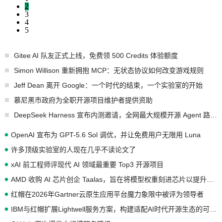
2
3
4
5
Gitee AI 队友正式上线，免费领 500 Credits 体验额度
Simon Willison 重新拥抱 MCP：无状态协议如何改变游戏规则
Jeff Dean 离开 Google：一个时代的结束，一个实验室的开始
慕尼黑市政府为全职开源项目维护者提供资助
DeepSeek Harness 宣布内测邀请，全网最大规模开源 Agent 路演现场诞生
OpenAI 宣布为 GPT-5.6 Sol 调优，并让免费用户无限用 Luna
许多顶级实验室的人现在几乎不读论文了
xAI 前工程师评现代 AI 领域最重要 Top3 开源项目
AMD 收购 AI 芯片创企 Taalas，旨在将模型权重刻进芯片以提升推理性能
红帽在2026年Gartner云原生应用平台魔力象限中被评为领导者
IBM与红帽扩展Lightwell服务方案，构建适配AI时代开源生态的可信基础设施