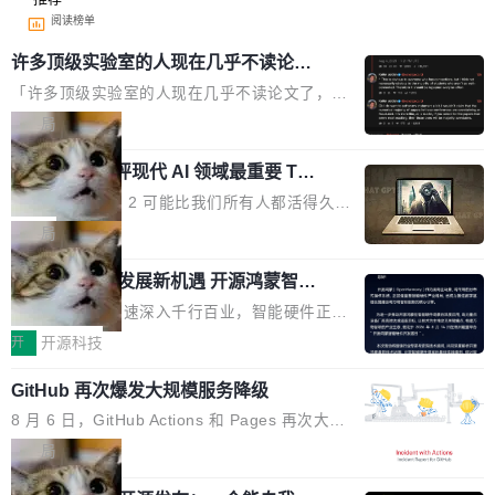
阅读榜单
许多顶级实验室的人现在几乎不读论文
了
「许多顶级实验室的人现在几乎不读论文了，而
且他们认为 ICLR/ICML/NeurIPS 充斥着大量过
局
度宣传和欺诈。」 OpenAI 研究员 Keller Jorda
xAI 前工程师评现代 AI 领域最重要 Top
n 这条推文引发了广泛讨论。他不是在说风凉
3 开源项目
话，他是说出了一个圈内人尽皆知但很少公开捅
Flash Attention 2 可能比我们所有人都活得久。
破的事实。 Jordan 随后补充了一句软化声明：
这句话不是来自某个技术博客，而是出自 Hieu
局
「我不认为这些会议上大部分论文都在过度宣传
Pham 的一条推文。Hieu Pham 是谁？他是 xAI
或造假。问题是，作为读者，如果你筛选出那些
共商智能硬件发展新机遇 开源鸿蒙智能
的早期工程师之一，在 Grok 训练基础设施团队
硬件开发者日杭州站即将举行
看起来最令人兴奋的论文，那它们大部分都是过
工作过。近日他在 X 上发了一条帖子，列出了他
随着万物智联加速深入千行百业，智能硬件正从
度宣传的。」 这才是真正的痛点。不是所有论文
认为现代 AI 领域最重要的三个开源项目。 第一
单点设备迈向智能化、网联化、协同化发展。作
开
开源科技
都有问题，是最吸引眼球的那批论文最有问题。
个名字毫无悬念：Flash Attention 2。 Hieu 的
为面向全场景、跨终端的分布式操作系统，开源
他引用的帖子来自 Mathew Shen，一位 ICLR 2
理由很具体。FA 系列不需要解释，但 FA2 是他
GitHub 再次爆发大规模服务降级
鸿蒙通过统一技术底座和分布式能力，为不同类
026 的读者：「看了篇 ...
认为最重要的一个——复杂度恰到好处，刚好能
型智能设备的开发、连接与互联提供关键支撑，
8 月 6 日，GitHub Actions 和 Pages 再次大规
驱动你去学 CuTe，但还没被那些"邪恶的" Hopp
也为产业链企业探索产品创新与商业增长打开新
模服务降级，Actions 完全不可用超过 5 小时，
局
er++ 优化所淹没，足够容易修改和适配。 更关
的空间。 8月14日，开源鸿蒙智能硬件开发者日
webhook 停发，连自托管 runner 也因调度层故
键的是 FA2 的持久性...