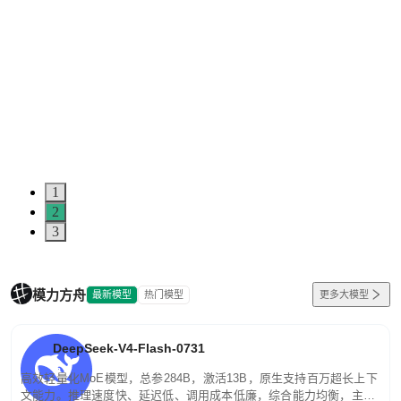
1
2
3
模力方舟
最新模型
热门模型
更多大模型
DeepSeek-V4-Flash-0731
高效轻量化MoE模型，总参284B，激活13B，原生支持百万超长上下
文能力。推理速度快、延迟低、调用成本低廉，综合能力均衡，主打