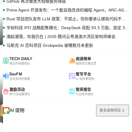
GitHub 再次爆发大规模服务降级
Prime Agent 开源发布：一个能自我改进的编程 Agent，ARC-AGI 3 超越人类专家基线
Rust 项目团队宣布 LLM 政策：不禁止，但你要承认哪些代码不是你写的
宇树科技 IPO 战略配售曝光：DeepSeek 获配 93.3 万股，锁定 36 个月
潮起潮落，你我仍在 | 2026 腾讯云粤港澳大湾区架构师峰会
马斯克 AI 百科项目 Grokipedia 被曝数月未更新
TECH DAILY
阅读榜单
每日内容报纸化
每周热文看这里
DevFM
智写平台
当天资讯听着看
AI 创作更轻松
激励活动
智库报告
参与活动赢源石
行业技术报告
AI 造物
更多造物项目