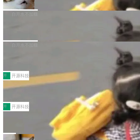
准 AI 能力认知
撑庞大支出的资金来源却呈现出截然不同的面
sh | bash 安装一个能在大项目里自动规划、写
机器出题的前提，是让机器拥有全局视野。整个
貌。数据显示，微软和 Meta 主要依托充沛的经
代码、验证结果的 AI 终端工具。 据介绍，Muse
构建流程可以分为四个环节：建图 → 控制难度
白开水不加糖
营现金流来覆盖资本开支，其资本支出覆盖率分
Code 是 Meta 的编程 agent 产品。它和市场上
→ 质量把关 → 数据概览。
别达到155% 和106%;而SpaceXAI的经营现金
已有的终端编程 agent 在设计理念上有几个明显
腾讯开源 UCL-MPComm 通信库
流仅能覆盖资本开支的12...
的差异点。 异步后台 agent：Muse Code 有一
腾讯网平团队宣布开源了 UCL-MPComm 通信
个主 agent 循环，外加一组后台 agent。这些后
库，并将作为transport接入Mooncake TENT。
白开水不加糖
台 agent...
该通信库针对AI Memory池化场景的数据传输需
CoStrict入选工信部2025人工智能应用
求进行了深度优化，能够实现数据中心内大规模
典型案例
计算节点间多种内存类型的高性能通信。 UCL-
近日，工信部科技司公示《2025人工智能应用典
MPComm将作为一种传输引擎接入Mooncake T
型案例入选名单》，深信服“面向企业研发场景的
开
开源科技
ENT，实现零拷贝传输性能提升30%、非零拷贝
开源 AI 编程平台 CoStrict 应用”凭借卓越的技术
深信服AI算力网关入选工信部人工智能
传输性能最高提升5倍。UCL-MPComm底层基
创新与落地成效成功入选。 全链路私有化部署，
应用典型案例！
于自研UCL-Engine通信引擎，后续腾讯网平将
助力企业AI研发安全落地 当前，越来越多企业已
前不久，工业和信息化部正式发布《2025年人工
持续开源更多基于UCL-Engine的高性能通信组
经开始引入 AI Coding 工具，通过调用公有云模
智能应用典型案例名单》，集中展示人工智能在
开
开源科技
件。 腾讯网平团队在UCL-MPComm中实现了一
型或企业内部部署模型提升研发效率。但随着 AI
各领域的应用成果，覆盖技术底座、行业赋能、
个独立于业务线程的全局通信引擎（Engine），
Coding 从个人辅助工具逐步走向团队级、组织
Jeff Dean 离开 Google：一个时代的结
产品应用、支撑保障、专题等五大方向。深信服
并实...
束，一个实验室的开始
级应用，企业在规模化落地过程中，对安全性、
AI算力网关（AI创新平台）成功入选！ 随着各行
Google 员工编号 20。MapReduce 作者之一。
可控性和代码质量提出了更高要求。 首先是数据
各业的Agent走向规模化建设，算力构成形态逐
Bigtable 作者之一。TensorFlow 的作者之一。
局