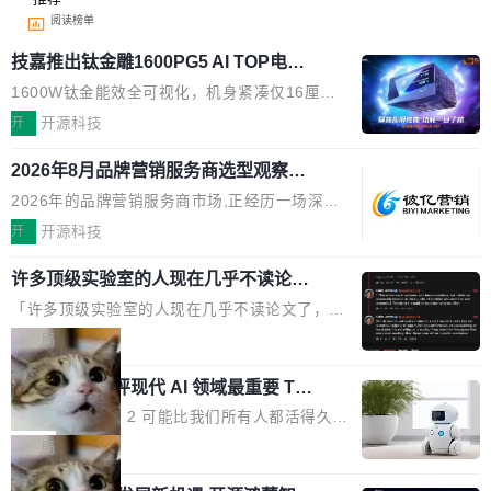
阅读榜单
技嘉推出钛金雕1600PG5 AI TOP电
源：为发烧级主机与本地AI算力打造旗
1600W钛金能效全可视化，机身紧凑仅16厘米
舰供电方案
继2026台北电脑展首度亮相后，技嘉科技近日正
开
开源科技
式发布钛金雕1600PG5 AI TOP电源。这款高端
2026年8月品牌营销服务商选型观察：
电源专为发烧级DIY主机与本地AI算力平台打
从流量思维到品牌资产思维的范式转移
造，整机长度仅16厘米，提供1600W额定功率
2026年的品牌营销服务商市场,正经历一场深刻
与80PLUS钛金能效；支持ATX 3.1与PCIe 5.1
的价值重构。全球全案品牌代理机构市场从2025
开
开源科技
规范，结合服务器级元件、完善供电线材与内置
年的83.1亿美元增长至2026年的86.6亿美元,年
实时LCD监控屏，可充分满足当下高阶PC主机
许多顶级实验室的人现在几乎不读论文
复合增长率达5.44%,预计2032年将突破120亿美
了
的严苛使用需求。 澎湃功率，紧凑机身 钛金雕1
元。数字广告与公共关系相关服务市场更是从20
「许多顶级实验室的人现在几乎不读论文了，而
600PG5 AI TOP具备强悍输出功率，同时实现
25年的8463亿美元扩张至2026年的8763亿美
且他们认为 ICLR/ICML/NeurIPS 充斥着大量过
局
机身尺寸大幅精简。整机长度仅16厘米，属于同
元。数字的背后是一个清晰的事实——品牌对专
度宣传和欺诈。」 OpenAI 研究员 Keller Jorda
功率段机身尺寸十分紧凑的1600W电源产品。小
业化营销服务的需求从未如此迫切。 但市场扩容
xAI 前工程师评现代 AI 领域最重要 Top
n 这条推文引发了广泛讨论。他不是在说风凉
巧机身有效提升市面主流标准A...
3 开源项目
的同时,服务商的竞争逻辑正在改变。2026年Top
话，他是说出了一个圈内人尽皆知但很少公开捅
Flash Attention 2 可能比我们所有人都活得久。
Agency年度合辑的观察指出,“产品”这个离消费
破的事实。 Jordan 随后补充了一句软化声明：
这句话不是来自某个技术博客，而是出自 Hieu
局
者最近的载体,在整个品牌营销层面的权重显著变
「我不认为这些会议上大部分论文都在过度宣传
Pham 的一条推文。Hieu Pham 是谁？他是 xAI
高了。全域营销服务商的竞争正在从规模转向深