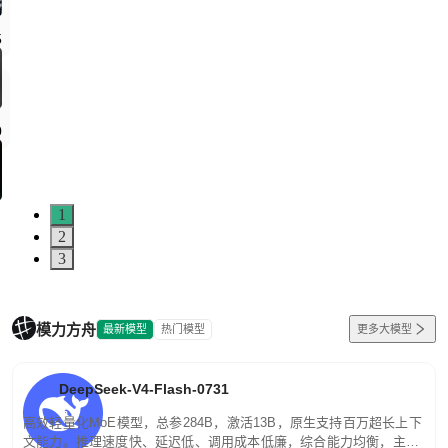
5
0
1
2
3
模力方舟
最新模型
热门模型
更多大模型
DeepSeek-V4-Flash-0731
高效轻量化MoE模型，总参284B，激活13B，原生支持百万超长上下
文能力。推理速度快、延迟低、调用成本低廉，综合能力均衡，主打