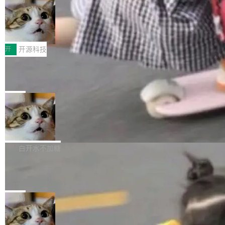
哪些组合有效，作者说，你得靠"文档、校验、或
有科技公司做的一样。只不过，实际上它不一
Workers 和 Durable Objects 的守护进程。 设
者部落知识"。 换个写法。Rust 的 enum，两个
样。这是 Sandstorm.io 的重制版，我十年前的
鲁大师7月新机性能/流畅/AI榜：vivo夺
计思路很直接：每个对象是一个独立的 SQLite
变体：Switchable...
性能、流畅双第一，三星Galaxy Z系列
那个创业公司。不同的是，这次它构建在 Cloudf
数据库，按名称寻址，复制到你自己的 S3 兼容
2026年7月的手机市场，由于存储等硬件成本暴
新折叠缺席
lare Workers 上——我花了九年时间搭建的平台
存储库里。节点之间只通过这个存储库协调——
增，手机厂商的日子也不好过啊，新机速度明显
开
开源科技
——并且深度集成了 AI。这基本上是我十年秘密
没有控制平面，没有共识协议。每个对象自带一
放缓，因此硝烟味淡了许多。新机参数规格除开
计划的顶峰。 十年前，Ken...
个小型数据库，应用天然按分片构建，单个数据
Zed 推出 DeltaDB，一个记录 commit
高价的三星折叠（三星Galaxy Z Fold8 Ultra / Z
之间所有操作的版本控制系统
库的竞争和爆炸半径问题在设计层面就被消除
Fold8 / Z Flip8）外，其余要么是中低端机器，
Zed 编辑器团队发布了新项目——DeltaDB，一
了。 闲置的 cell 会休眠到几乎不占资源。当 cel
例如iQOO Z11i、REDMI Note 17、REDMI No
个在 git commit 之间记录每一次编辑操作的版
局
l 迁移或唤醒时，新宿主从 S3 恢复 SQLite 数据
te 17 Pro、OPPO K15，要么是vivo X300 E这
本控制系统。目前处于 Early Access 阶段。 De
库继续执行。存储库是持久化的唯一真相...
样的次旗舰。 Galaxy Z Fold8 Ultra / Z Fold8 /
SpaceXAI 单季资本开支达 183 亿美元
ltaDB 的核心思路直接写在 landing page 最显
Z Flip8三款折叠屏新机均在7月22日发布，且全
眼的位置：「Software is made between com
根据风险投资人Tomer Tunguz 博客（VC 分
部搭载骁龙8 Elite Gen5 for Galaxy，它们本该
mits」——软件是在 commit 之间写出来的。git
析）披露的最新分析与第二季度业绩报告，Spac
白开水不加糖
是7月性...
只记录了你提交的最终状态，但真正的工作过程
eXAI在上个季度的总资本支出飙升至183.7亿美
——打字、删改、试错、agent 对话——都在 co
Meta 发布终端编程 Agent“Muse Cod
元。其中，绝大部分资金被直接用于 AI 领域，
e” 和 Muse Spark 1.2 模型
mmit 之间的空隙里丢失了。 DeltaDB 要做的就
金额高达158.3亿美元，这一单项投入已经逼近
Meta 今天发布了两款 AI 产品：Muse Code，
是把这段空隙补上。 回退到任何一次编辑：Delt
微软同期总资本开支的四成。 与亚马逊、Alpha
一个在终端里运行的编程 agent；Muse Spark
局
aDB 捕获 commit 之间的每一次操作，...
bet、微软以及 Meta 等传统科技巨头相比，Spa
1.2，驱动这个 agent 的新模型。一句话概括：
ceXAI的资金消耗速度尤为引人瞩目。然而，支
美团开源 LoHoSearch，用知识图谱校
你可以用 curl -fsSL https://dev.meta.ai/install.