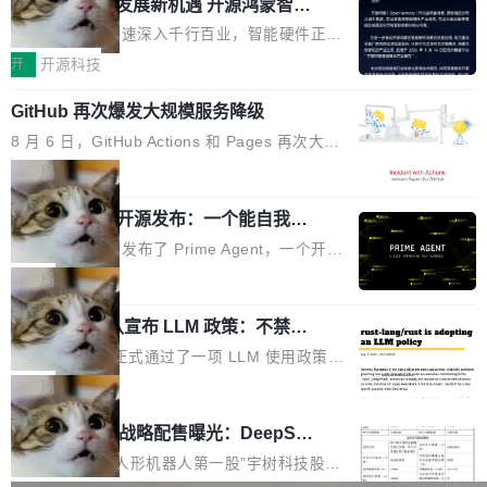
或造假。问题是，作为读者，如果你筛选出那些
共商智能硬件发展新机遇 开源鸿蒙智能
的早期工程师之一，在 Grok 训练基础设施团队
度,案例厚度、全域覆盖、多线协同...
硬件开发者日杭州站即将举行
看起来最令人兴奋的论文，那它们大部分都是过
工作过。近日他在 X 上发了一条帖子，列出了他
随着万物智联加速深入千行百业，智能硬件正从
度宣传的。」 这才是真正的痛点。不是所有论文
认为现代 AI 领域最重要的三个开源项目。 第一
单点设备迈向智能化、网联化、协同化发展。作
开
开源科技
都有问题，是最吸引眼球的那批论文最有问题。
个名字毫无悬念：Flash Attention 2。 Hieu 的
为面向全场景、跨终端的分布式操作系统，开源
他引用的帖子来自 Mathew Shen，一位 ICLR 2
理由很具体。FA 系列不需要解释，但 FA2 是他
GitHub 再次爆发大规模服务降级
鸿蒙通过统一技术底座和分布式能力，为不同类
026 的读者：「看了篇 ...
认为最重要的一个——复杂度恰到好处，刚好能
型智能设备的开发、连接与互联提供关键支撑，
8 月 6 日，GitHub Actions 和 Pages 再次大规
驱动你去学 CuTe，但还没被那些"邪恶的" Hopp
也为产业链企业探索产品创新与商业增长打开新
模服务降级，Actions 完全不可用超过 5 小时，
局
er++ 优化所淹没，足够容易修改和适配。 更关
的空间。 8月14日，开源鸿蒙智能硬件开发者日
webhook 停发，连自托管 runner 也因调度层故
键的是 FA2 的持久性...
（OHDD：OpenHarmony Hardware Develope
Prime Agent 开源发布：一个能自我改
障无法工作。Pages、Copilot code review、C
进的编程 Agent，ARC-AGI 3 超越人类
r Day）将在杭州启航。活动面向智能硬件产业
opilot coding agent 全部受影响。从检测到完全
Prime Intellect 发布了 Prime Agent，一个开源
专家基线
链企业和开发者，邀请行业专家与资深技术顾
恢复，大约 12 小时。 这是 2026 年 8 月的第六
的编程 Agent Harness，核心设计围绕两个抽
局
问，围绕开源鸿蒙技术能力、设备适配、芯片适
起事故，其中四起与 AI/Copilot 服务相关。 Git
象：Recursive Language Model（RLM）和 C
配、功耗与稳定性调优、兼容性测评及统一互联
Hub 员工 kdaigle 在 HN 讨论中贴出了一组数
Rust 项目团队宣布 LLM 政策：不禁
ontinual Harness。在 ARC-AGI 3 基准测试
等内容展开系统讲解和实战交流，帮助企业进一
止，但你要承认哪些代码不是你写的
据：2025 年全年 10 亿次 commit。现在，每周
上，Prime Agent + Opus 5 的组合达到了 95.
Rust 语言项目正式通过了一项 LLM 使用政策，
步了解开源鸿蒙在智能...
2.75 亿次，全年预计 140 亿次。GitHub...
5% RHAE Best@1，超过了 ARC 报告的人类专
覆盖 rust-lang/rust 单一仓库的代码贡献。这不
局
家基线 95.4%。 不是又一个 coding agent 包装
是项目级别的官方立场，目前由五个团队采纳，
宇树科技 IPO 战略配售曝光：DeepSe
器 Prime Agent 的架构和市面上大多数 coding
但它可能是主流开源项目中关于 AI 辅助贡献最
ek 获配 93.3 万股，锁定 36 个月
agent 有本质区别。大多数 agent harness 的设
细致的一份规则。 政策的核心只有一句话：LLM
8月6日晚间，“人形机器人第一股”宇树科技股份
计是基于早期模型的能力—...