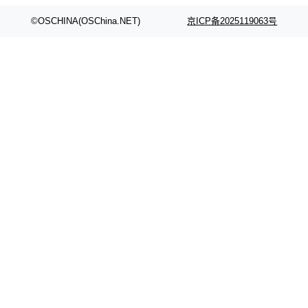
颈。 代码仓深度理解服务（以下简称" CodeBas
的账号密码进入A集群，输入了一条被程序员圈
e深度理解服务"）是华为云码道（CodeA...
称为"删库跑路"的命令——最高管理员权限、无
©OSCHINA(OSChina.NET)
京ICP备2025119063号
需确认、强制递归删除。17个小时后，运维人员
发现异常并中止进程时，89TB数据已经没了。
删掉的是AI游戏部门的全部开发文件，包括公司
自研的多个文生3D和...