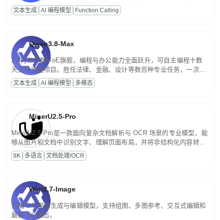
高并发、轻量化任务，适合日常对话、内容创作、基础 RAG、批量
文本生成
AI 编程模型
Function Calling
文案处理等普惠刚需场景。
Qwen3.8-Max
2.4万亿参数MoE旗舰，编程与办公能力全面跃升，可自主编程十数
天交付完整项目。胜任法律、金融、设计等数百种专业任务，一次对
话端到端交付生产级成果。原生视觉理解贯穿规划、执行与验证全流
文本生成
AI 编程模型
多模态
程，支持超长文档与长视频的深度语义解析。长程任务中自主规划与
闭环迭代，持续进化。
MinerU2.5-Pro
MinerU2.5-Pro是一款面向复杂文档解析与 OCR 场景的专业模型，能
够从图片和文档中识别文字、理解页面布局，并将非结构化内容转换
为便于存储、检索和二次处理的结构化结果。
8K
多语言
文档处理/OCR
Wan2.7-Image
万相 2.7 图像生成与编辑模型，支持组图、多图参考、交互式编辑和
最高 2K 输出。