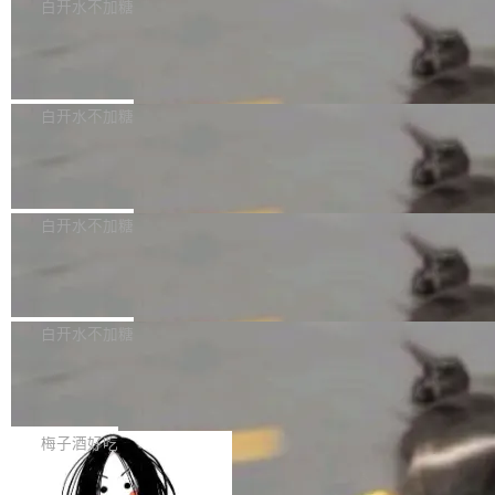
可以用来分析、提炼、审阅、建议，但不能用来
有限公司披露IPO发行价格及战略配售结果，杭
白开水不加糖
创作。 具体来说，LLM 生成的代码可以提交，
州深度求索人工智能基础技术研究有限公司（De
Docker 29.7.2 发布
但必须满足五个条件：预先安排、非关键、高质
epSeek）获配93.3399万股，按150.8元/股发行
量、充分测试、充分审查，并且必须披露。LLM
价格计算，认购金额约1.41亿元，股份锁定期为
Docker 29.7.2 现已发布，具体更新内容如下：
不得生成涉及安全性的关键变更，除非作者本身
36个月。 公告显示，本次宇树科技战略配售对
Bug fixes and enhancements 修复多次传递同
白开水不加糖
就是领域专家。即使如此，政策也"强烈不建
象主要包括长期投资机构、与公司业务具有战略
一环境变量时，docker service create和docker
议"这么做。 对于不披露的情况，审核者可以直
合作关系或长期合作愿景的大型企业、科创板保
Apache Fluss 毕业成为顶级项目
service update会发生 panic 的问题。docker/cl
接关闭 PR，无需解释。 政策作者 Jynn Ne...
荐人跟投子公司，以及公司高级管理人员和核心
i#7145 修复了 Docker Engine 29.7.0 中引入的
今年 7 月，Apache Fluss 的毕业提案在 Apach
员工参与设立的专项资产管理计划。其中，Dee
一个回归问题，该问题导致拉取镜像时会拒绝包
e 孵化器项目管理委员会（IPMC）投票中获得
白开水不加糖
pSeek作为与宇树科技具备战略合作关系的企
含绝对 hardlink 目标的镜像（此类镜像由某些镜
全票通过，随后获 Apache 软件基金会董事会批
业，获配股份数量占本次发行数量的2.31%。 除
像构建工具生成）。moby/moby#53305 修复了
马斯克 AI 百科项目 Grokipedia 被曝数
准。今天，Apache 软件基金会正式宣布 Apach
DeepSeek外，腾讯旗下上海启善投资有限公司
月未更新
Docker Engine 29.7.0 中引入的一个回归问
e Fluss 孵化毕业，成为 Apache 顶级项目（TL
埃隆·马斯克推出的AI百科项目 Grokipedia 被曝
获配9...
题，该问题可能导致在旧版 Linux 内核...
P）！这一里程碑不仅标志着 Fluss 迈入新的发
长期停止内容更新，未能实现其作为“AI版维基百
白开水不加糖
展阶段，也将进一步推动流式存储、实时湖仓与
科”替代品的目标。 据 Lawfare 最新调查，自今
AI 数据基础加速融合，为实时数据基础设施的发
Solon I18n：三种解析器，零样板代码
年4月以来，Grokipedia 页面更新功能基本停
展开启新的篇章。
滞，过去三个月内没有任何条目完成更新，用户
如果你在 Spring Boot 里做过国际化，流程大概
提交的编辑请求也长期处于待处理状态。 Groki
是这样的：配 MessageSource 的 Bean、写 R
梅子酒好吃
pedia 于去年底上线，定位为由人工智能生成内
eloadableResourceBundleMessageSource、
容的百科平台，被马斯克视为传统众包百科网站
Apache Doris 4.1 全面增强 Iceberg：
声明 LocaleResolver、注册 LocaleChangeInt