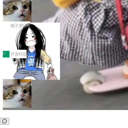
安全与合规要求。对于大多数普通研发场景，公
渐丰富，用户关注的重点也在发生变化：不只是
Gemini 的架构师。Google 首席科学家。 Jeff D
有云模型能够满足快速试用和效率提升的需求。
让AI用起来，还要进一步看清混合算力时代下，
🔥 SolonCode v2026.8.4 发布：界面
ean 在 Google 工作了 27 年后，宣布离职。 他
但对于金融、能源、医疗等对数据安全要求较...
字体可调、22 种语言、记忆搜索增强
Token花在哪里、算力是否被充分利用，以及持
不是一个人走。一同离开的还有 Sanjay Ghema
打开终端就能上岗的全中文编码智能体，这一轮
续增长的AI成本该如何优化。 深信服AI算力网关
wat（Google 员工编号 23，Jeff Dean 二十多
把「看得清、用母语、记得住」三件事一次补
梅子酒好吃
正是围绕这些实际问题，从Token治理和成本治
年的编程搭档，MapReduce 和 Bigtable 的共同
齐。 SolonCode 是什么 SolonCode 是杭州无
理两个方面，让用户的每一份算力都看得清、管
作者）、Quoc Le（Google 大脑核心成员，Se
让“代码语义理解”深度释放AI Coding
耳科技研发的企业级终端编码智能体——一位全
得住、用得稳、省得下、更安全！ 一、从现在开
价值潜能：华为云码道（CodeArts）
q2Seq 和 DocAI 的共同发明人）以及 Oriol Vin
中文驱动的数字员工，自主理解需求、规划步
一、代码仓深度理解技术的作用与价值 在软件工
始，Token使用一目...
代码仓技术解析
yals（Gemini 联合负责人，AlphaSta...
骤、编写代码。不挑模型、不挑平台，curl 一行
程实践中，代码仓是企业核心知识资产的主要载
开
开源科技
装完即用。 开源地址：Gitee · GitCode · GitHu
体。企业级代码仓库通常包含数十万乃至数百万
b 安装 支持 Java 8+（8~26）、macOS / Linu
一条“删库”命令跑 17 小时，算法工程
个文件，其规模远超单次模型调用可承载的上下
师删光 89TB 数据只为干私活
x / Windows / Harmony PC。 # macOS / Linu
文窗口。随着项目规模的持续扩张与代码历史的
最高人民检察院8月4日公布了一起案件：北京一
x / Harmony PC curl -fsSL https://solon.noea
不断累积，代码仓中的模块关系、接口契约、业
名90后算法工程师王某，为了给自己接的私活腾
局
r.org/solon...
务逻辑等关键信息往往分散于数十乃至数百个文
服务器空间，删光了公司AI游戏部门的全部核心
件之中，形成高度复杂的知识关联网络。传统的
数据。 王某2024年1月入职东城区某科技公司AI
代码检索手段（如关键词匹配、目录遍历）仅能
短剧部门，有互联网大厂背景。在公司内部架构
在语法层面完成文本定位，难以触及代码的语义
调整期间，部门三次通知全员将数据从A集群迁
内涵与结构关联，导致开发者使用代码智能体在
移到B集群，王某都回复了"收到"。 他没有迁移
理解大规模代码仓时面临显著"代码仓理解"瓶
数据。2024年9月3日下午4点，他使用此前登录