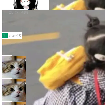
支持 UPDATE、MERGE INTO 与 Iceb
维基百科的替代方案。Lawfare 调查发现，无论
erceptor…五六步之后才能看到第一行翻译文
Apache Doris 4.1 要补齐的，正是缺失的那一
erg V3
热门页面还是低关注度页面，均未出现近期更
本。 Solon 换了个方式。整个 i18n 模块围绕三
半。在已有查询能力的基础上，Doris 进一步支
白开水不加糖
新，相关问题并非局限于特定领域，而是在不同
个解析器、一个注解、一个工具类展开——没有
持了 UPDATE、DELETE、MERGE INTO 等数
主题和访问量页面中普遍存在。 调查人员最初认
XML、没有拦截器注册、没有样板配置。 资源
Testin XAgent：CIO智能测试落地指南
据修改操作、完整的表结构管理与分区演进，以
为，Grokipedia可能只是限...
文件的约定 把文件放到 resources/i18n/ 下： r
及 rewrite_data_files、expire_snapshots 等日
7月30日，TiD2026质量竞争力大会在北京中关
esources/i18n/messages.properties ...
常维护操作，并完整支持 Iceberg V3 格式。
村国家自主创新示范区会议中心开幕。本届大会
开
开源科技
由中关村智联软件服务业质量创新联盟主办，以
让非法状态不可表示：一篇关于 ADT
“智构可信·质创未来——AI原生时代的质量新范
的帖子在 Reddit 火了
式”为主题，直面AI从实验室走向规模化产业落地
有一种东西，一旦用过就回不去了。Alex Fedos
的核心质量命题。会上，《2026智能研发生产力
eev 管它叫"软件设计的基石"。 他说的东西不新
局
工具选型手册》发布，Testin云测的Testin XAge
鲜——代数数据类型（ADT），尤其是和类型
Cloudflare 开源内部企业 AI 平台 Clou
nt智能测试系统入选AI测试领域代表产品。对CI
（sum type）。但他说清楚了一件事：这不是类
dflare OS
O而言，这提示了一个转变：AI测试正在从效率
型系统的学术体操，是日常编码的思维方式。 文
Cloudflare 发布了一个开源项目 Cloudflare O
工具升级为企业的质量基础设施。 CIO面对的新
章从一个简单的例子切入。一个网站的深色主题
S。如果你只看官方博客，你会觉得这是又一
局
现实 过去两年，CIO们的焦虑清单上多了两项：
设置，如果用布尔值 + 可空字段来表示——bool
个"AI 知识库 + 聊天机器人"——每个大厂都在
一是如何让大模型和智能体应用安全地从PoC走
Deno 团队开源 Celld，可自托管的分
ean 表示是否可切换，nullable 的默认模式、浅
做，没什么新鲜的。 但 Kenton Varda 在 Twitte
向生产，二是如何让测试团队跟得上AI应用...
布式 Durable Objects
色方案、深色方案——会产生大量无意义的组
r 上把事情说清楚了： 今天我们发布了 Cloudfla
Ryan Dahl 领导的 Deno 团队推出了最新开源项
合。方案缺了、配置冲突了、全 null 了。要知道
re OS，一个带连接器的聊天机器人，跟其他所
目 Celld，一个能在自己机器上运行 Cloudflare
局