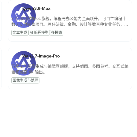
Qwen3.8-Max
2.4万亿参数MoE旗舰，编程与办公能力全面跃升，可自主编程十
数天交付完整项目。胜任法律、金融、设计等数百种专业任务，一
次对话端到端交付生产级成果。原生视觉理解贯穿规划、执行与验
文本生成
AI 编程模型
多模态
证全流程，支持超长文档与长视频的深度语义解析。长程任务中自
主规划与闭环迭代，持续进化。
Wan2.7-Image-Pro
万相 2.7 图像生成与编辑旗舰版，支持组图、多图参考、交互式编
辑和最高 4K 输出。
图像生成与处理