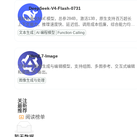
DeepSeek-V4-Flash-0731
高效轻量化MoE模型，总参284B，激活13B，原生支持百万超长
上下文能力。推理速度快、延迟低、调用成本低廉，综合能力均
衡，主打高并发、轻量化任务，适合日常对话、内容创作、基础
文本生成
AI 编程模型
Function Calling
RAG、批量文案处理等普惠刚需场景。
Wan2.7-Image
万相 2.7 图像生成与编辑模型，支持组图、多图参考、交互式编辑
和最高 2K 输出。
图像生成与处理
关注
最新
推荐
阅读榜单
暂无数据