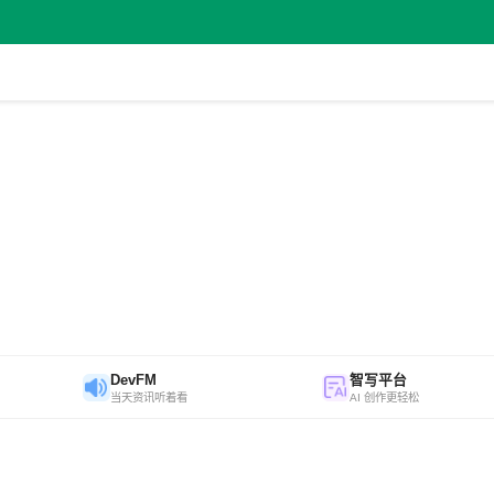
DevFM
智写平台
当天资讯听着看
AI 创作更轻松