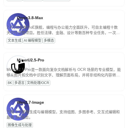
文案处理等普惠刚需场景。
Qwen3.8-Max
2.4万亿参数MoE旗舰，编程与办公能力全面跃升，可自主编程十数
天交付完整项目。胜任法律、金融、设计等数百种专业任务，一次对
话端到端交付生产级成果。原生视觉理解贯穿规划、执行与验证全流
文本生成
AI 编程模型
多模态
程，支持超长文档与长视频的深度语义解析。长程任务中自主规划与
闭环迭代，持续进化。
MinerU2.5-Pro
MinerU2.5-Pro是一款面向复杂文档解析与 OCR 场景的专业模型，能
够从图片和文档中识别文字、理解页面布局，并将非结构化内容转换
为便于存储、检索和二次处理的结构化结果。
8K
多语言
文档处理/OCR
Wan2.7-Image
万相 2.7 图像生成与编辑模型，支持组图、多图参考、交互式编辑和
最高 2K 输出。
图像生成与处理