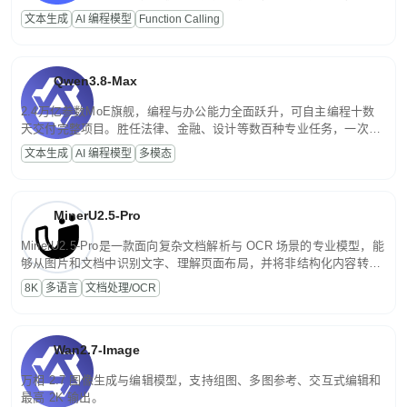
高并发、轻量化任务，适合日常对话、内容创作、基础 RAG、批量
文本生成
AI 编程模型
Function Calling
文案处理等普惠刚需场景。
Qwen3.8-Max
2.4万亿参数MoE旗舰，编程与办公能力全面跃升，可自主编程十数
天交付完整项目。胜任法律、金融、设计等数百种专业任务，一次对
话端到端交付生产级成果。原生视觉理解贯穿规划、执行与验证全流
文本生成
AI 编程模型
多模态
程，支持超长文档与长视频的深度语义解析。长程任务中自主规划与
闭环迭代，持续进化。
MinerU2.5-Pro
MinerU2.5-Pro是一款面向复杂文档解析与 OCR 场景的专业模型，能
够从图片和文档中识别文字、理解页面布局，并将非结构化内容转换
为便于存储、检索和二次处理的结构化结果。
8K
多语言
文档处理/OCR
Wan2.7-Image
万相 2.7 图像生成与编辑模型，支持组图、多图参考、交互式编辑和
最高 2K 输出。