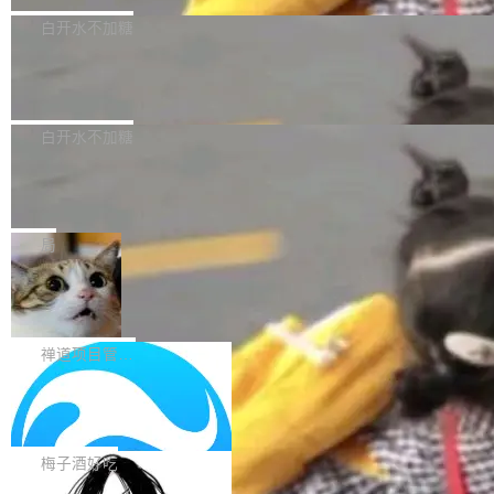
型，33B 参数，负责 768p 音视频生成（开
大幅增强，指令遵循能力大幅增强。在多项基准
Bug fixes and enhancements 修复了一个回归
白开水不加糖
源）；H3-Regenerate-2K 负责 in-context 重新
测试中，DeepSeek-V4-Flash 正式版性能可与
问题，该问题导致无法拉取图层中包含缺少明确
生成 2K ...
当前最强的闭源模型相媲美。 超算互联网现面向
Ant Design 6.5.3 发布，企业级 UI 设
父目录条目的目录的图像。moby/moby#53260
计语言和 React 实现
企业和开发者提供 DeepSeek-V4-Flash-0731
修复了一个回归问题，即CopyToContainer会拒
Ant Design 是阿里巴巴开源的一套企业级 UI 设
模型 API 调用服务，用户无需繁琐环境配置，一
绝遍历绝对符号链接的容器路径，例如/var/run -
计语言和 React 组件库。Ant Design 6.5.3 现
白开水不加糖
键接入即可快速调用，为各行业用户提供高性
> /run。moby/moby#53261 如需查看此版本中
已发布，主要更新内容如下： Input 修复 Input.
能、安...
的所有拉取请求和更改，可参阅： docker/cli, 2
DeepSeek V4 Flash 跑分全解析，13
OTP 使用字符串 mask 时仍采用 type="text" 的
个最强模型里它最便宜
9.7.1 milestone moby/moby, 29.7.1 milestone
问题，并保留显式 type 配置。#58835 修复 Inp
比它聪明的没它便宜，比它便宜的——哦，没有
更新说明：https://github.com/moby/...
ut.OTP 的 mask 为 true 时仍显示原始值的问
比它便宜的。 Artificial Analysis 更新了 DeepS
局
题。#58805 修复 Input.TextArea 调整大小手柄
eek V4 Flash 0731 的完整评测。一张 Intellige
在触摸设备上显示为小圆点的问题。#58812 Ty
禅道开源版 22.4 发布，内置 DevOps4.
nce Index vs Cost per Task 的散点图上，13
0 正式版，提供从代码提交到交付的全
pography 优化 Typography 省略提示在大列表
个模型排成一列，V4 Flash 贴着底部：$0.03
大家好， 禅道开源版22.4发布啦！本次发布我们
生命周期的管理能力
中的渲染性能。#58806 修复 Typography...
一次任务。 V4 Flash 的 Intelligence Index 得
带来了DevOps4.0系列的首个正式版本。 DevO
禅道项目管理软件
分 50，在 101 个模型中排第 3。排在它前面
ps4.0内置与禅道DevOps专业版同源的代码管理
的：Claude Opus 5（61 分）、Claude Fable
Solon 的 10 种 HTTP 服务器：改一行
核心，依托于全自研的GitFox代码托管引擎，我
依赖，换一个引擎
5（60 分）、GPT-5.6 Sol（59 分）、Kimi K3
们提供了从代码提交到交付的全生命周期的管理
用 Solon 做线上项目有一阵子了，有个点总让新
（57 分）、Grok 4...
能力。同时，我们 对禅道DevOps现有底层代码
接触的人觉得意外：服务器引擎是让你选的。 S
梅子酒好吃
进行了革命性的重构，为后续AI辅助编程、智能
olon 内核约 0.3MB，不内置固定的 HTTP 服务