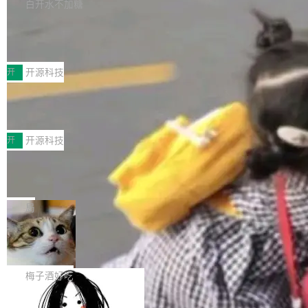
库，并将作为transport接入Mooncake TENT。
白开水不加糖
台 agent...
该通信库针对AI Memory池化场景的数据传输需
CoStrict入选工信部2025人工智能应用
求进行了深度优化，能够实现数据中心内大规模
典型案例
计算节点间多种内存类型的高性能通信。 UCL-
近日，工信部科技司公示《2025人工智能应用典
MPComm将作为一种传输引擎接入Mooncake T
型案例入选名单》，深信服“面向企业研发场景的
开
开源科技
ENT，实现零拷贝传输性能提升30%、非零拷贝
开源 AI 编程平台 CoStrict 应用”凭借卓越的技术
传输性能最高提升5倍。UCL-MPComm底层基
深信服AI算力网关入选工信部人工智能
创新与落地成效成功入选。 全链路私有化部署，
应用典型案例！
于自研UCL-Engine通信引擎，后续腾讯网平将
助力企业AI研发安全落地 当前，越来越多企业已
前不久，工业和信息化部正式发布《2025年人工
持续开源更多基于UCL-Engine的高性能通信组
经开始引入 AI Coding 工具，通过调用公有云模
智能应用典型案例名单》，集中展示人工智能在
开
开源科技
件。 腾讯网平团队在UCL-MPComm中实现了一
型或企业内部部署模型提升研发效率。但随着 AI
各领域的应用成果，覆盖技术底座、行业赋能、
个独立于业务线程的全局通信引擎（Engine），
Coding 从个人辅助工具逐步走向团队级、组织
Jeff Dean 离开 Google：一个时代的结
产品应用、支撑保障、专题等五大方向。深信服
并实...
束，一个实验室的开始
级应用，企业在规模化落地过程中，对安全性、
AI算力网关（AI创新平台）成功入选！ 随着各行
Google 员工编号 20。MapReduce 作者之一。
可控性和代码质量提出了更高要求。 首先是数据
各业的Agent走向规模化建设，算力构成形态逐
Bigtable 作者之一。TensorFlow 的作者之一。
局
安全与合规要求。对于大多数普通研发场景，公
渐丰富，用户关注的重点也在发生变化：不只是
Gemini 的架构师。Google 首席科学家。 Jeff D
有云模型能够满足快速试用和效率提升的需求。
让AI用起来，还要进一步看清混合算力时代下，
🔥 SolonCode v2026.8.4 发布：界面
ean 在 Google 工作了 27 年后，宣布离职。 他
但对于金融、能源、医疗等对数据安全要求较...
字体可调、22 种语言、记忆搜索增强
Token花在哪里、算力是否被充分利用，以及持
不是一个人走。一同离开的还有 Sanjay Ghema
打开终端就能上岗的全中文编码智能体，这一轮
续增长的AI成本该如何优化。 深信服AI算力网关
wat（Google 员工编号 23，Jeff Dean 二十多
把「看得清、用母语、记得住」三件事一次补
梅子酒好吃
正是围绕这些实际问题，从Token治理和成本治
年的编程搭档，MapReduce 和 Bigtable 的共同
齐。 SolonCode 是什么 SolonCode 是杭州无
理两个方面，让用户的每一份算力都看得清、管
作者）、Quoc Le（Google 大脑核心成员，Se
让“代码语义理解”深度释放AI Coding
耳科技研发的企业级终端编码智能体——一位全