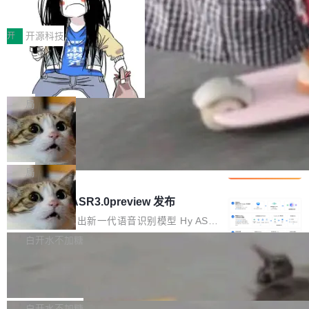
得住、用得稳、省得下、更安全！ 一、从现在开
价值潜能：华为云码道（CodeArts）
q2Seq 和 DocAI 的共同发明人）以及 Oriol Vin
中文驱动的数字员工，自主理解需求、规划步
一、代码仓深度理解技术的作用与价值 在软件工
始，Token使用一目...
代码仓技术解析
yals（Gemini 联合负责人，AlphaSta...
骤、编写代码。不挑模型、不挑平台，curl 一行
程实践中，代码仓是企业核心知识资产的主要载
开
开源科技
装完即用。 开源地址：Gitee · GitCode · GitHu
体。企业级代码仓库通常包含数十万乃至数百万
b 安装 支持 Java 8+（8~26）、macOS / Linu
一条“删库”命令跑 17 小时，算法工程
个文件，其规模远超单次模型调用可承载的上下
师删光 89TB 数据只为干私活
x / Windows / Harmony PC。 # macOS / Linu
文窗口。随着项目规模的持续扩张与代码历史的
最高人民检察院8月4日公布了一起案件：北京一
x / Harmony PC curl -fsSL https://solon.noea
不断累积，代码仓中的模块关系、接口契约、业
名90后算法工程师王某，为了给自己接的私活腾
局
r.org/solon...
务逻辑等关键信息往往分散于数十乃至数百个文
服务器空间，删光了公司AI游戏部门的全部核心
件之中，形成高度复杂的知识关联网络。传统的
Cloudflare 分享推理优化实践：KV ca
数据。 王某2024年1月入职东城区某科技公司AI
che 量化 + 权重压缩，吞吐量提升 4
代码检索手段（如关键词匹配、目录遍历）仅能
短剧部门，有互联网大厂背景。在公司内部架构
Kimi 和 GLM 是当前最强的大模型系列之一，但
1%，成本降 30%
在语法层面完成文本定位，难以触及代码的语义
调整期间，部门三次通知全员将数据从A集群迁
它们有一个共同的问题：太吃显存了。月之暗面
局
内涵与结构关联，导致开发者使用代码智能体在
移到B集群，王某都回复了"收到"。 他没有迁移
的 Kimi K 系列和智谱的 GLM 都是长上下文、M
理解大规模代码仓时面临显著"代码仓理解"瓶
腾讯混元 Hy ASR3.0preview 发布
数据。2024年9月3日下午4点，他使用此前登录
oE 架构的大模型，好用到让人上瘾，但 GPU 显
颈。 代码仓深度理解服务（以下简称" CodeBas
的账号密码进入A集群，输入了一条被程序员圈
存永远不够用。 Cloudflare 的 Workers AI 团队
腾讯混元正式推出新一代语音识别模型 Hy ASR
e深度理解服务"）是华为云码道（CodeA...
称为"删库跑路"的命令——最高管理员权限、无
一直在跑这些模型的推理。他们在官方博客上发
3.0preview。基于最新一代大语言模型 Hy3 的
白开水不加糖
需确认、强制递归删除。17个小时后，运维人员
了一篇技术文章，详细拆解了三种让大模型在 G
语言理解能力，以及融合了高精度语音识别与深
发现异常并中止进程时，89TB数据已经没了。
Pale Moon 34.3.2 发布，苍月浏览器
PU 上跑得更省、更快的技术手段——KV cache
度语义理解能力，实现了语音识别能力的全面升
删掉的是AI游戏部门的全部开发文件，包括公司
量化、模型权重压缩、以及共享 KV cache 的完
级。 根据介绍，Hy ASR3.0preview 目标在于：
Pale Moon 34.3.2 现已发布，这是一个安全更
自研的多个文生3D和...
整性保护。效果是：吞吐量提升 41%，每 token
让语音识别不再只是听清，而是真正听懂。通过
新和少量网页兼容性修复版本。 Changes/fixe
白开水不加糖