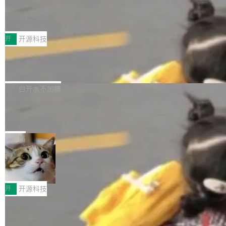
marks，用最新 Xcode 在最新 macOS 上构建
传音TEX AI语音算法团队斩获MLC-SL
yle="margin-left:0; margin-right:0"> <li><span
M 2026国际挑战赛Task 1亚军
运行，出来的效果是坏的——侧边栏按钮大小不
style="color:#000000">现在可以通过键盘访问
近日，在国际语音领域顶级会议INTERSPEECH
一，界面错位。他说这个问题"两年前就发现了，
AI 聊天功能（添加了一些快捷键）</span></li>
2026卫星活动——第二届多语种对话语音语言模
开
开源科技
至今没变"。 数据流方面，Manshin 指出 SwiftU
<li><span style="color:#000000">新增了始终
型挑战赛 （Multilingual Conversational Speec
I 的属性包装器演进史...
在新 SQL 控制台中打开 AI 生成的脚本的功能</
Qwen3.8-Max 发布，下周开源 Qwen3.
h Language Model Challenge，MLC-SLM）T
8-27B
span></li> <li><span style="color:#000000...
ask 1赛道中，传音TEX AI中心语音算法团队以
千问大模型宣布正式推出 Qwen 家族迄今最强大
自主研发的说话人归属多语种自动语音识别系统
的模型 Qwen3.8-Max，也是其首个 Max 规模
白开水不加糖
取得tcpMER 15.41%的成绩，在全球110支参赛
的开源权重模型。Qwen3.8-Max 的模型权重预
队伍中位列第二。此次突破展现了传音在多语种
MiniMax H3 开源：33B 全模态模型，
计将于开源，彼时也将同步开源 Qwen3.8-27B
一个视觉语言模型只够当它的编码器
语音识别、说话人日志、时间对齐与长音频工程
模型。 根据介绍，Qwen3.8-Max 基于 Qwen 3.
MiniMax 今天开源了 H3，一个 33B 参数的全模
化系统等关键方向的系统性技术实力。 本届赛事
5 的架构基础构建，参数规模扩展至 2.4 万亿，
态生成模型，能生成带原生立体声的 2K 视频。
局
聚焦多语言对话语音模型面临的关键技术挑战，
激活参数95B，支持100万上下文Tokens，在编
没有发布会，没有预告，直接扔了篇文章出来，
共吸引来自全球工业界与学术界的1...
程、办公、科研以及长周期任务等方面实现了全
DeepSeek-V4-Flash正式版API上线超
权重已经上传至 Hugging Face。 去年国内的视
算互联网
面提升。它不仅能应对更具挑战性的问题，还能
频生成模型还在追 Runway 和 Pika 的参数，今
近日，DeepSeek-V4-Flash 正式版 API 开启公
更可靠地端到端完成复杂任务，输出值得信赖的
天 MiniMax H3 从架构到许可都摆上台面了。一
开测试。国家超算互联网正式上线 DeepSeek-V
开
开源科技
成果。 全球开发者都可通过千问 AI 平台获得 Q
个模型，三个模块，两个开源。 H3 由三个模块
4-Flash 正式版（DeepSeek-V4-Flash-0731）
wen3.8 的 API 服务：国内每百万 Tok...
组成：H3-Context-IR 负责多模态指令理解和编
Docker 29.7.1 发布
模型 API 调用服务和模型文件。 DeepSeek-V4-
排（闭源，提供 API）；H3-Base 是核心生成模
Flash-0731 经过大量后训练工作，智能体能力
Docker 29.7.1 现已发布，具体更新内容如下：