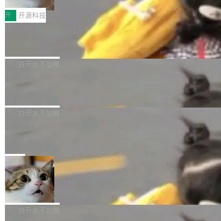
把它做成了 Web 玩具，放在 zhuzhiliao.imsai.c
完成一例腹部CT影像标注，张医生过去需要约1
<span><strong>警告：</strong>&nbsp;Zero
c 上，并在 GitHub 开源。 玩法很简单：按住屏
20个小时。他必须在数百张连续影像上，一笔一
开
开源科技
的 admin ...
幕画圈，或者直接甩手机。页面会实时显示转速
笔勾画边界，一层一层识别肌肉组织。如今，使
（圈/秒），声音来自真实竹知了录音的 1.72 秒
Apache Dubbo-go v3.3.2 正式发布
用东软飞标医学影像标注平台，同样的工作缩短
采样，无缝循环。音频解码失败时，还有一套合
至4小时，效率提升30倍。 这组数字背后，改变
这个版本面向生产环境，重心在内核稳定性。我
成兜底——锯齿波振荡器模拟脉冲，并联带通共
的不只是速度，而是把医学影像转化为AI能力的
们彻底收敛了旧配置体系，扩展了 Triple 协议与
白开水不加糖
振峰模拟竹膜和筒腔共鸣。 技术细节上，物理引
路径真正打通了。 大型医院积累的影像数据规模
泛化调用能力，加强了应用级元数据和服务治
擎是绳系质点模型：重力、弹性绳（只拉不
庞大，但不能直接用于训练模型。器官、病灶和
Calibre 9.12 发布，功能强大的开源电
理，同时集中修了并发安全、资源泄漏和热路径
推）、空气阻力，1/240 秒定步长积...
子书工具
组织边界，必须由专业医生逐层识别、标记和校
性能问题。
Calibre 开源项目是 Calibre 官方出的电子书管
正，才能成为机器能理解的高质量数据。医学影
理工具。它可以查看，转换，编辑和分类所有主
白开水不加糖
像AI落地最昂贵的环节，不是算法，是专业医生
流格式的电子书。Calibre 是个跨平台软件，可
的时间。 张医生是某三甲医院放射科副主任医
SwiftUI 问世七年了，为什么开发者还
以在 Linux、Windows 和 macOS 上运行。 Cal
师，牵头一项腹部肌肉影像课题。他需要在数百
在骂它？
ibre 9.12 现已正式发布，此次更新内容如下：
Yakov Manshin 发了一期长达 40 分钟的 YouT
张CT影像上完成像素级精细分割，让系统"...
新功能 macOS：在 Connect/Share 按钮中添加
ube 视频，标题是"SwiftUI 七年后：一个平庸的
局
通过 AirDop 共享书籍的功能 Content server：
故事"。视频核心观点很简单：SwiftUI 发布七年
支持可向服务器后端添加新端点的插件 Edit boo
DBeaver 26.1.4 发布
了，仍然像一个永久公测版。 Manshin 从数据
k：Compress images：添加将 GIF 图像转换为
流、布局系统、API 稳定性、性能、跨平台五个
DBeaver 是一个免费开源的通用数据库工具，适
JPEG/WebP 的选项 ToC Editor：添加一个按
维度逐一批判了 SwiftUI。最让人印象深刻的一
用于开发人员和数据库管理员。DBeaver 26.1.4
白开水不加糖
钮，用于对目录中的条目进...
个论据是：苹果官方的 SwiftUI 教程项目 Land
现已发布，具体更新内容包括： AI 助手： <ul st