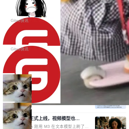
代码评审及自动化运维的全面落地夯实了“一体
BootstrapBlazor v10.9.0 已经发布，B
器。HTTP 引擎是一个独立插件。你选一个，或
ootstrap 样式的 Blazor UI 组件库
化”的基座。 新版本将为用户带来更好的使用体
者选两个，不同环境之间切换，一行应用代码都
BootstrapBlazor v10.9.0 已经发布，Bootstrap
验和更高的工作效率，感谢大家一直以来的支持
不用改。 下面快速过一下 10 种 HTTP 服务器
样式的 Blazor UI 组件库 此版本更新内容包括：
Gitee快讯
和反馈，我们将继续努力提供更优秀的产品和服
选项，各自适合什么场景，以及怎么切换。 一行
Release 2026-07-31 V10.9.0 Fixes fix(MultiFi
务！ 新增功能点 DevOps： 采用自研代码托管
依赖替换 在 Solon 里换 HTTP 服务器就是改 po
SolonCode v2026.8.2 已经发布，终端
lter): 增加暗黑主题支持 by @ArgoZhang in htt
平台，支持一站式安装，提供从代码提交到交付
智能体
m.xml 里一个依赖，别的什么都不用动。 <depe
ps://github.com/dotnetcore/BootstrapBlazor/p
SolonCode v2026.8.2 已经发布，终端智能体
的...
ndency> <groupId>org.noear</groupId> <arti
ull/8239 fix(Camera): 增加 exact 显式设置设备
此版本更新内容包括： 优化 soloncode run 模
Gitee快讯
factId>solon-web</artifac...
id by @kkxkx in https://github.com/dotnetcor
式（参考 run-headless-mode.md） 添加 solon
e/BootstrapBlazor/pull/825...
OpenAI 宣布 GPT-5.6 Luna 价格下降
code web 国际化多语言支持 添加 soloncode w
80%
eb 消息列表消息导航支持 修复 soloncode web
OpenAI 宣布 GPT-5.6 Luna 价格下降 80%。输
文件详情初次显示时语法高亮失效的问题 修复 s
入从每百万 token 1 美元砍到 0.2 美元，输出从
局
oloncode web 审查详情文件名中文乱码的问题
6 美元砍到 1.2 美元。GPT-5.6 Terra 降 20%。
细节优化 详情查看：https://gitee.com/opensol
DeepSeek-V4-Flash 官方 API 现已正
旗舰 Sol 没降，但加了一个 Fast 模式——2.5
式上线公测
on/soloncode/releases/v2026.8.2
倍速度，2 倍价格，智商不变。 降价的理由不是
DeepSeek V4 Flash 正式版今天上线了。模型
市场竞争，不是清库存，是 Sol 自己把自己优化
结构和参数规模没变，还是 MoE 284B、激活 1
局
了。 这事分两步。第一步，OpenAI 把 GPT-5.6
3B、100 万 token 上下文——只重新做了后训
Sol 部署上线。第二步，让 Sol 通过 Codex 自
MiniMax H3 正式上线，视频模型也开
练。但改完之后，Agent 能力直接把自家 4 月发
始玩全模态了
己去优化自己的推理基础设施。Sol 学了 Triton
的 Pro Preview 给干了。 九项 Agent 基准测试
上个月 MiniMax 刚用 M3 在文本模型上刷了一