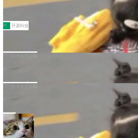
64 STAR64，以及 QEMU。 增强了对 POSIX.1
台鲸鸿动能协同华为游戏中心，面向游戏行业开
-2024 和 C23 编程接口标准的兼容性。 compat
技嘉X3D系列再添新成员 B850 AORU
发者及生态伙伴，系统呈现了平台在游戏领域的
S ELITE X3D主板强化性能体验
_linux(8) 增强了对 Linux 系统调用的支持，包
完整能力版图——从IAP高价值用户的全周期经
面向AMD Ryzen X3D处理器玩家，技嘉X3D系
括 epoll（围绕 kqueue 实现）、POSIX 消息队
营、到IAA游戏的“买变一体”正循环、再到联运与
列主板阵容迎来新成员——B850 AORUS ELITE
开
开源科技
列、...
广告协同的全链路经营闭环，以及面向全球市场
X3D。作为面向主流高性能平台打造的全新主板
的出海增长布局。 华为终端云业务商业化销售负
Zadig v5.0 发布：AI 发布专员与 AI 审
产品，B850 AORUS ELITE X3D延续技嘉在X3
查专员上线
责人在开场致辞中表示，游戏开发者的核心诉求
D平台优化上的技术积累，旨在为游戏玩家带来
我们团队这几天最大的卡点不是 AI 写得不够
已不再是“多一个投放渠道”，而是一套能够持续
更稳定、更高效的装机选择。 B850 AORUS ELI
好，是 AI 写得太好了。 好到审查排期从两天的
白开水不加糖
驱动增长的体系。截至目前，搭载HarmonyOS
TE X3D基于AMD AM5平台打造，支持AMD Ry
活儿拖成了五天。PR 一堆起来没人敢合，发布
6的终端设备已突破7000万台，注册开发者数量
zen 9000/8000/7000系列处理器，并针对X3D
Dgraph v25.4.0 发布，具有图形后端的
窗口推了又推。好到合进 main 分支的代码，我
已突破 1100 万。随着鸿蒙生态汇聚越来越多的
原生 GraphQL 数据库
处理器特性进行平台级优化。其搭载X3D鸡血模
们自己都没看完。 这事不是个例。GitLab 调研
Dgraph 是一个水平可扩展的分布式 GraphQL
高质量游戏...
式2.0，可根据不同使用场景释放处理器潜力，
过 1528 名开发者，85% 说 AI 把瓶颈从写代码
数据库，有一个图形后端。作为一个原生的 Gra
白开水不加糖
帮助玩家在游戏与高负载应用中获得更充分的性
转移到了审代码。 写代码有人替你干了。但审代
phQL 数据库，它严格控制数据在磁盘上的排列
能表现。 在核心规格方面，B850 AO...
码、把关发版这两道关，还得靠人肉扛。 V5.0
竹知了：一个零依赖的单文件 HTML，
方式，以优化查询性能和吞吐量，减少集群中的
把儿时竹蝉玩具搬进浏览器
想让 AI 一起盯。
磁盘寻道和网络调用。 Dgraph v25.4.0 现已发
竹知了（zhuzhiliao）是那种小时候路边摊上几
布，具体更新内容包括： feat(zero)：Zero 现
块钱的玩意儿——一根小竹签，一个竹筒，一头
局
支持 --security superflag（token=...;whitelist
系着涂了松香的线。甩起来，竹膜震动，发出“哇
=...），与 Alpha 版本的格式一致，并据此对其
30倍效率升级：解锁医学影像数据要素
——哇”的蝉鸣声。实物越来越难找了，有开发者
价值化的真实路径
管理 HTTP 端点进行授权。 <blockquote> <p>