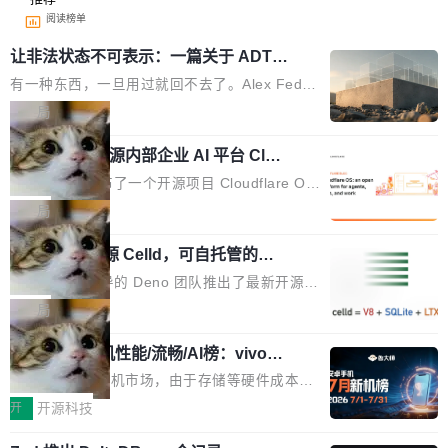
阅读榜单
让非法状态不可表示：一篇关于 ADT
的帖子在 Reddit 火了
有一种东西，一旦用过就回不去了。Alex Fedos
eev 管它叫"软件设计的基石"。 他说的东西不新
局
鲜——代数数据类型（ADT），尤其是和类型
Cloudflare 开源内部企业 AI 平台 Clou
（sum type）。但他说清楚了一件事：这不是类
dflare OS
型系统的学术体操，是日常编码的思维方式。 文
Cloudflare 发布了一个开源项目 Cloudflare O
章从一个简单的例子切入。一个网站的深色主题
S。如果你只看官方博客，你会觉得这是又一
局
设置，如果用布尔值 + 可空字段来表示——bool
个"AI 知识库 + 聊天机器人"——每个大厂都在
ean 表示是否可切换，nullable 的默认模式、浅
Deno 团队开源 Celld，可自托管的分
做，没什么新鲜的。 但 Kenton Varda 在 Twitte
布式 Durable Objects
色方案、深色方案——会产生大量无意义的组
r 上把事情说清楚了： 今天我们发布了 Cloudfla
Ryan Dahl 领导的 Deno 团队推出了最新开源项
合。方案缺了、配置冲突了、全 null 了。要知道
re OS，一个带连接器的聊天机器人，跟其他所
目 Celld，一个能在自己机器上运行 Cloudflare
局
哪些组合有效，作者说，你得靠"文档、校验、或
有科技公司做的一样。只不过，实际上它不一
Workers 和 Durable Objects 的守护进程。 设
者部落知识"。 换个写法。Rust 的 enum，两个
样。这是 Sandstorm.io 的重制版，我十年前的
鲁大师7月新机性能/流畅/AI榜：vivo夺
计思路很直接：每个对象是一个独立的 SQLite
变体：Switchable...
性能、流畅双第一，三星Galaxy Z系列
那个创业公司。不同的是，这次它构建在 Cloudf
数据库，按名称寻址，复制到你自己的 S3 兼容
2026年7月的手机市场，由于存储等硬件成本暴
新折叠缺席
lare Workers 上——我花了九年时间搭建的平台
存储库里。节点之间只通过这个存储库协调——
增，手机厂商的日子也不好过啊，新机速度明显
开
开源科技
——并且深度集成了 AI。这基本上是我十年秘密
没有控制平面，没有共识协议。每个对象自带一
放缓，因此硝烟味淡了许多。新机参数规格除开
计划的顶峰。 十年前，Ken...