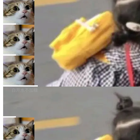
年。FFmpeg 社区最终选择用一个大版本的名
列表的数据匹配 —— 一项常规的数据处理任
没有拐弯抹角。他说中国正在赢得 AI 竞赛，而
字，留下了这份纪念。 雷霄骅曾是中国传媒大学
务，最终却产生了 180 万美元的账单，实际支出
当 AI agent 把源码变成了最好的扩展系
且按目前的速度，中国 AI 工具预计在今年底或
数字电视技术方向的博士生，长期从事视频、音
统，开发者工具必须开源
超出原定预算 860%。 更令人意外的是，该项目
2027 年就能追上美国前沿实验室的水平。 Dela
五年前，David Crawshaw 问过很多软件工程师
频技...
最终并未成功落地，而高额算力消耗持续运行长
ngue 把原因归结为一件事：开放协作。中国的
一个问题：你写过什么给自己用的程序？答案几
局
达 5 个月，公司直到财务对账时才察觉异常。这
AI 开发者在一个共享和协作的生态里加速迭代，
乎都是没有。工程师们整天用别人写的程序写程
意味着一个无人看管的 AI 程序，在近半年时间
而美国模型厂商在"闭门造车"。他的原话是 "buil
DeepSeek Harness 宣布内测邀请，全
序给别人用。偶尔有人自己写个博客系统、智能
里日夜不停地"烧钱"。 复盘显示，...
网最大规模开源 Agent 路演现场诞生
ding in silos"——各自为战，互不通气。 这个判
家居控制、家庭实验室，都算稀奇事。 Crawsh
一条内测招募帖，发出去的时候大概没人想到它
断从他嘴里说出来分量不同。Hugging Face 是
aw 是 Shelley 的作者，一个开源 AI coding age
会变成一场开源 Agent 生态的路演。 8月1日，
局
全球最大的开源 AI 平台，上面跑着上百万个模
nt。他最近在博客上写了一篇文章，核心论点很
DeepSeek Harness 团队负责人崔添翼（tiany
型。谁在开源赛道上领先，...
简单：开发者工具必须开源。 理由不是传统的自
商汤 SenseNova U1.5-Lite-Preview
i）在 X 上发帖： 「如果你是 Agent Harness 相
开源
由软件情怀，而是一个跟 AI agent 直接相关的
关开源项目的开发者，希望参加 DeepSeek Har
商汤科技宣布面向社区开源轻量级统一多模态模
技术判断。 两行 prompt 就能个性化任何软件 C
ness 的内测，可以回复或私信联系我。请附上
型的预览版本 SenseNova U1.5-Lite-Preview。
白开水不加糖
rawshaw 给出了两个 prompt。 第一个： "下载
GitHub id 以及开源代表作。」 DeepSeek 曾在
公告称，SenseNova U1.5-Lite-Preview并非简
某个软件的源码，在本地构建。修改 agent ...
官方招聘信息中写过一条简洁有力的公式：Mod
Ubuntu 将核心系统包从 deb 转成了 s
单的模型规模升级，而是基于 SenseNova U1
nap
el + Harness = Agent。模型负责理解和推理，
的一次系统性迭代，不仅在同一架构中贯通视觉
Ubuntu 正在把又一个核心系统包从 deb 转为 s
Harness 负责把能力落到真实环境中——调用工
理解、推理、生成与编辑，还仅以 8B-MoT 的轻
nap。这次是 hwctl——一个用来检查 Ubuntu
局
具、读写文件、管理上下文、处理错误、完成闭
量大小，将能力推进到4K、更精细的真实质感、
硬件认证状态的命令行工具。 Canonical 工程师
环。崔添翼招人的标...
更复杂的视觉控制和可持续迭代编辑。 相比 U
Dario Amodei 担心新人来 Anthropic
Alan Griffiths 在邮件列表中说得很直白：「hwc