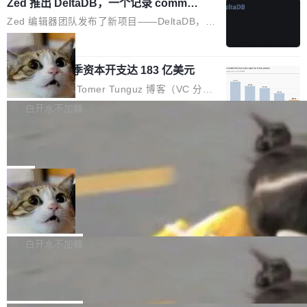
个小型数据库，应用天然按分片构建，单个数据
Zed 推出 DeltaDB，一个记录 commit
高价的三星折叠（三星Galaxy Z Fold8 Ultra / Z
之间所有操作的版本控制系统
库的竞争和爆炸半径问题在设计层面就被消除
Fold8 / Z Flip8）外，其余要么是中低端机器，
Zed 编辑器团队发布了新项目——DeltaDB，一
了。 闲置的 cell 会休眠到几乎不占资源。当 cel
例如iQOO Z11i、REDMI Note 17、REDMI No
个在 git commit 之间记录每一次编辑操作的版
局
l 迁移或唤醒时，新宿主从 S3 恢复 SQLite 数据
te 17 Pro、OPPO K15，要么是vivo X300 E这
本控制系统。目前处于 Early Access 阶段。 De
库继续执行。存储库是持久化的唯一真相...
样的次旗舰。 Galaxy Z Fold8 Ultra / Z Fold8 /
SpaceXAI 单季资本开支达 183 亿美元
ltaDB 的核心思路直接写在 landing page 最显
Z Flip8三款折叠屏新机均在7月22日发布，且全
眼的位置：「Software is made between com
根据风险投资人Tomer Tunguz 博客（VC 分
部搭载骁龙8 Elite Gen5 for Galaxy，它们本该
mits」——软件是在 commit 之间写出来的。git
析）披露的最新分析与第二季度业绩报告，Spac
白开水不加糖
是7月性...
只记录了你提交的最终状态，但真正的工作过程
eXAI在上个季度的总资本支出飙升至183.7亿美
——打字、删改、试错、agent 对话——都在 co
Meta 发布终端编程 Agent“Muse Cod
元。其中，绝大部分资金被直接用于 AI 领域，
e” 和 Muse Spark 1.2 模型
mmit 之间的空隙里丢失了。 DeltaDB 要做的就
金额高达158.3亿美元，这一单项投入已经逼近
Meta 今天发布了两款 AI 产品：Muse Code，
是把这段空隙补上。 回退到任何一次编辑：Delt
微软同期总资本开支的四成。 与亚马逊、Alpha
一个在终端里运行的编程 agent；Muse Spark
局
aDB 捕获 commit 之间的每一次操作，...
bet、微软以及 Meta 等传统科技巨头相比，Spa
1.2，驱动这个 agent 的新模型。一句话概括：
ceXAI的资金消耗速度尤为引人瞩目。然而，支
美团开源 LoHoSearch，用知识图谱校
你可以用 curl -fsSL https://dev.meta.ai/install.
准 AI 能力认知
撑庞大支出的资金来源却呈现出截然不同的面
sh | bash 安装一个能在大项目里自动规划、写
机器出题的前提，是让机器拥有全局视野。整个
貌。数据显示，微软和 Meta 主要依托充沛的经
代码、验证结果的 AI 终端工具。 据介绍，Muse
构建流程可以分为四个环节：建图 → 控制难度
白开水不加糖
营现金流来覆盖资本开支，其资本支出覆盖率分
Code 是 Meta 的编程 agent 产品。它和市场上
→ 质量把关 → 数据概览。
别达到155% 和106%;而SpaceXAI的经营现金
腾讯开源 UCL-MPComm 通信库
已有的终端编程 agent 在设计理念上有几个明显
流仅能覆盖资本开支的12...
的差异点。 异步后台 agent：Muse Code 有一
腾讯网平团队宣布开源了 UCL-MPComm 通信
个主 agent 循环，外加一组后台 agent。这些后