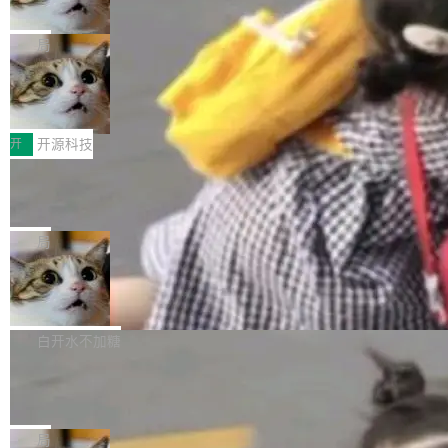
诉讼，称“Apple is getting this wron
（<a href="https://bugzilla.mozilla.org/show_
orkers 跑了十年 Isolate。用 CEO Matthew Pri
上个月，苹果一纸诉状把 OpenAI 告上法庭，指
g”
bug.cgi?id=204...
nce 的话说：「我们一生都在用 Isolate 运行代
控其挖角苹果前员工并窃取商业秘密。苹果的诉
局
码，而 AI Agent 不需要容器，它们需要的是 Iso
状把 OpenAI 描述成一个系统性地从前东家挖
late。」 容器为什么不合适 容器的问题在于启动
HUAWEI MatePad Edge上架WorkBu
人、套取机密信息的对手。 OpenAI 没发律师
ddy鸿蒙PC版，说话就能干活的AI办公
和销毁都太重了。一个 Agent 要执行的任务可能
函，也没选择庭外沉默。它在官网贴了一篇博
全能AI工作台WorkBuddy鸿蒙PC版上架HUAWE
搭子
只需要几毫秒的 CPU 时间，但容器从冷启动到
文，标题只有六个字：Apple is getting this wro
I MatePad Edge应用市场，直接下载即可使
开
开源科技
就绪要花数秒。如果未来有十...
ng。 然后，它把邮件往来和 iMessage 聊天记
用，与鸿蒙电脑上的体验一致。值得一提的是，
FFmpeg 9.0 发布：代号“Lei”，以此纪
录全贴了出来。 他发错人了 苹果外部律师 Gabr
这是目前市面上唯一支持平板接入WorkBuddy P
念中国开发者雷霄骅
iel Gross 来自 Weil 律所，2 月 23 日下午 5:53
C版的产品，搭载“人机双写”重磅功能——你写
全球知名开源多媒体框架 FFmpeg 今天正式发
给 OpenAI 总法律顾问 Che Chang 发了封邮
你的，AI写AI的，同屏协作互不干扰。一句话让
布了 9.0 版本。这个版本除了带来新一代音视频
局
件，附了一封长信，要求 OpenAI 配合调查前苹
AI帮你干活，现在开启全新体验！ 温馨提示：
处理能力和硬件加速支持之外，还有一个特殊之
果员工带走机密信...
亚马逊成本失控：AI 写代码烧掉 1215
体验WorkBuddy鸿蒙PC版前，请将 HUAWEI M
处：FFmpeg 9.0 的代号是“Lei”。 这个名字，
万元，超预算 860%
atePad Edge 升级至 HarmonyOS 6.1.0.135S
来自中国开发者雷霄骅（Lei Xiaohua）。 对于
外媒近日曝光了亚马逊的多份内部报告显示，AI
P9 patch03及以上版本。 *升级路径：设置 > 搜
很多中国音视频开发者而言，这个名字并不陌
导致公司在多个项目上超支。《金融时报》报道
白开水不加糖
索“软件更新” > 检查更新，即可搜索新版本，下
生。十年前，他通过大量中文技术文章、源码分
称，仅一个项目的成本超支就高达 180 万美元
载安装完成升级即可。 没有...
析和开源示例，让一代开发者第一次真正理解 F
Hugging Face CEO 发声：中国正在开
（约合人民币 1215 万元）。 具体来说，一名工
源模型上碾压我们
Fmpeg，也成为很多人进入音视频开发领域的
程师借助 Anthropic 旗下 Claude Sonnet 模型
"他们正在开源模型上碾压我们。" Hugging Fac
“启蒙老师”。 而今年，恰好是雷霄骅离世十周
编写程序，目标是完成电商平台作者信息与商品
e CEO Clément Delangue 在 CNBC 的采访里
局