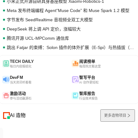
小米正式开源自研具身基座模型 Xiaomi-Robotics-1
Meta 发布终端编程 Agent“Muse Code” 和 Muse Spark 1.2 模型
字节发布 SeedRealtime 音视频全双工大模型
DeepSeek 将上调 API 定价，涨幅较大
腾讯开源 UCL-MPComm 通信库
跳出 Fatjar 的束缚：Solon 插件的体外扩展（E-Spi）与热插拔（H-Spi）
TECH DAILY
阅读榜单
每日内容报纸化
每周热文看这里
DevFM
智写平台
当天资讯听着看
AI 创作更轻松
激励活动
智库报告
参与活动赢源石
行业技术报告
AI 造物
更多造物项目