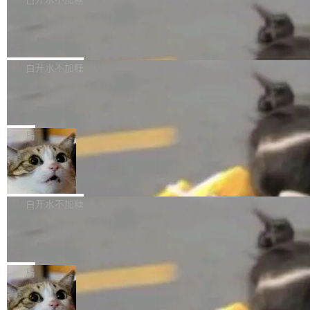
成本降低 30%，精度不变。 FP8 省的不仅是显
先理解你的语境和意图，再把准确的文字直接给
s： 实现了URL.Parse()便捷功能 对浏览器内部
存 KV cache 是推理时最吃显...
到你。从“逐字转写、单点优化”演进为“理解语
PostgreSQL 18/19 新特性深度解读
函数添加了多项边界检查，以避免潜在的越界访
境、兼容场景、一键直出”。 Hy ASR 3.0 previe
问、下溢和溢出。（DiD） 修复了加载和解析内
演讲者分享了一个有趣的实践：面对 PG 18 已
w 不要求标准普通话，方言识别覆盖粤语、吴语
容提供的字体时出现的几个问题 为避免音频加
发布的 Release Notes，他利用 AI 工具（如 Co
白开水不加糖
等 10 大方言片区和 20 余个二级小片区。在开
载、处理和播放过程中可能出现的一系列错误，
pilot）对数千条 commit 日志进行自动分析，先
源评测集中，Hy ASR 3.0 preview 在多语种的
对音频采样频率设定了下限 采样率低于 8kHz
慕尼黑市政府为全职开源项目维护者提
让模型总结出三十余条潜在特性，再逐条要求生
WER（...
供资助
（通常被认为是 "telephone"/"walkie-talkie" 音
成详细解释和代码校验，最终筛选出对用户体感
"在过去大约 10 年的大部分时间里，libexpat 的
质的最低采样率）的音频格式将被拒绝 修复了 C
最强的若干项。对于尚未正式发版的 PG 19，则
维护工作一直与我的日常工作、家务、社交生活
局
SS 圆角虚线样式中可能存在的问题 如果表单中
通过拉取过去一年内（从 PG 18 Beta1 时间点
和休闲娱乐竞争时间。" 这是 libexpat 维护者 S
的图像元素不在同一个子树中，则它们将不再关
至今）的所有 commit，同样交由 AI 分析提炼。
Firefox 153.0.3 发布
ebastian Pipping 写在博客里的话。8 月 4 日，
联 加...
经过人工复核，准确度令人满意。这一方法也为
他宣布了一个新消息：从 2026 年 8 月 1 日起，
Firefox 153.0.3 现已发布，具体更新内容如
社区爱好者提供了高效跟踪新版本的思路。
他可以全职维护 libexpat 了，最长 6 个月。发
下： New Smart Window 包含多项增强功能：
白开水不加糖
工资的是慕尼黑市政府。 libexpat 是一个 C99
<ul> <li>现在建议列表会显示更多结果，方便用
编写的流式 XML 解析器，MIT 许可证。和 libx
Cloudflare Computer 开源：你的 Age
户查找历史记录和切换到已打开的标签页。（<a
nt 需要一台电脑，而不是一个容器
ml2 一样，它是世界上使用最广泛的 XML 解析
href="https://bugzilla.mozilla.org/show_bug.c
Cloudflare 开源了名为 @cloudflare/computer
库之一。你的操作系统、浏览器、无数的基础设
gi?id=2019042">Bug&nbsp;2019042</a>）</l
的 npm 包。项目的核心论点是：容器不适合 Ag
局
施软件，很可能都在用它。而过去十年，维护它
i> <li>现在，助手可以直接使用 Exa 的网络搜索
ent 计算。真正适合的，是 Isolate。 Cloudflare
的人一直在用业余...
结果回答问题，而无需将问题转交给搜索引擎。
OpenAI 公开邮件和聊天记录回应苹果
工程师在这件事上没什么可谦虚的——他们用 W