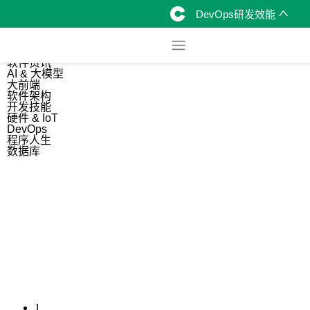
DevOps研发效能
综合
开源资讯
软件资讯
AI & 大模型
大前端
软件架构
开发技能
硬件 & IoT
DevOps
程序人生
数据库
1