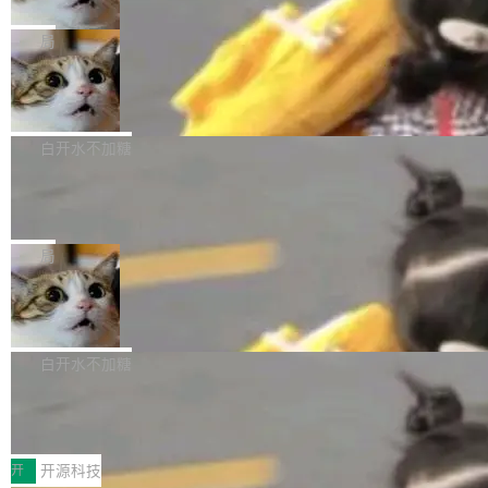
只为金钱，不为使命
1，U1.5-Lite-Preview 在以下方向上带来了显著
tl 是一个 Ubuntu 专有的包，它和它的依赖项都
顶级 AI 研究员在两家公司之间来回跳，中间只
提升： 原生支持4K图像生成； 更精细的局部纹
是 Ubuntu 专有的，不会用在其他发行版上。」
隔了几天。 Lilian Weng 上周刚宣布因健康原因
局
理、细节与真实世界质感； 更准确的中英文文字
所以 deb 版本的受众实际上为零。既然只有 Ub
离开 Thinking Machines Lab，说自己作为联合
生成与复杂版式组织； 更稳定的图...
FFmpeg 9.0 发布
untu 用户在用，那用 snap 打包就没什么可纠结
创始人的角色「太累了」。几天后，The Inform
的。 从 deb 到 snap 的迁移路径 hwctl 是 rust-
ation 就曝出她将重回 OpenAI，负责递归自我
FFmpeg 9.0 现已发布，包含多项改进。官方更
hwlib 硬件 API 库的一部分，命令行工具负责查
改进方向的研究。她是 Thinking Machines 过
新日志列出的 9.0 版本主要更新内容如下： 扩
白开水不加糖
询 Ubuntu 的硬件认证数据库。...
去一年内第四个离开的联合创始人。 这家由前
展 AMF 色彩转换器 (vf_vpp_amf) 的 HDR 功能
DeepSeek V4 Flash 单日消耗 8 万亿 t
OpenAI CTO Mira Murati 创立的公司，连创始
MP4 muxer 中支持 LCEVC 音轨复用 Playdate
okens 登顶热搜
团队都留不住。 但 Thinking Machines 不是唯
视频编码器和多路复用器 添加 v360_vulkan filt
8 万亿 tokens。一天。一家公司的消耗。 Open
一在人才争夺战中失血的公司。六月，Google
er HE-AAC 960 解码 (DAB+) transpose_cuda
Code 在 X 上发帖：「DeepSeek Flash did 8T
局
连失两员大将：Noam Shazeer 去了 Op...
filter 添加 AMF Frame Rate Converter (vf_frc
tokens on August 1st. 5T of free usage + 3T
_amf) filter SMPTE 2094-50 元数据支持和直
NetBSD 11.0 正式发布
on OpenCode Go.」79.8 万次浏览，连带着 #
通 ProRes RAW VideoToolbox 硬件加速器 AP
DeepSeek一天消耗了8万亿# 上了微博热搜——
NetBSD 11.0 现已正式发布，这是 NetBSD 操
V ...
注意这是 OpenCode 一家的消耗。 OpenCode
作系统的第十八个主要版本。 自 NetBSD 10.1
白开水不加糖
是 Anomaly 出品的 AI 编程工具，套餐 10 美元/
以来的变化 更新亮点： 新增对 RISC-V 处理器
月。用户交了 10 美元，就能用 DeepSeek Flas
2026 ChinaJoy鸿蒙游戏增长臻享会举
架构的支持。NetBSD 11.0 是首个支持 64 位 R
办，鲸鸿动能系统呈现游戏行业解决方
h 随便写代码，按网友说法：「怎么使劲用也用
ISC-V 平台的稳定版本，涵盖一系列基于 StarFi
8月1日，2026 ChinaJoy期间，鸿蒙游戏增长臻
案
不完。」5T 来自免费额度，3T 来自 Go...
ve JH71XX 的设备，例如 VisionFive 2、PINE
享会在上海举办。鸿蒙生态的全场景智慧营销平
开
开源科技