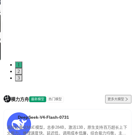
1
2
3
模力方舟
最新模型
热门模型
更多大模型
DeepSeek-V4-Flash-0731
高效轻量化MoE模型，总参284B，激活13B，原生支持百万超长上下
文能力。推理速度快、延迟低、调用成本低廉，综合能力均衡，主打