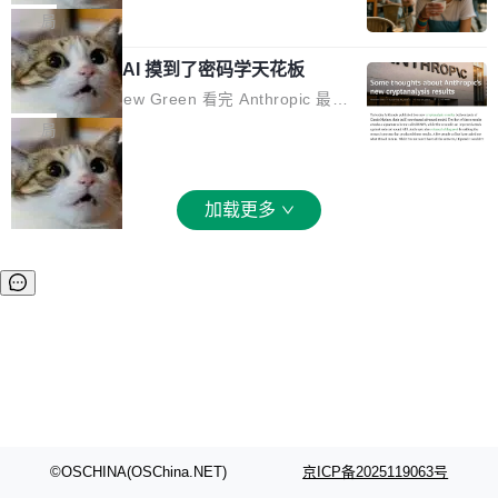
和 Gluon 两种 GPU 编程语言，重写了生产环境
全部反超。Terminal Bench 2.1 从 61.8 涨到 8
波存在感，今天 H3 来了——一款全模态生成模
局
的 GPU 内核，找出了哪...
2.7，DeepSWE 从 7.3 涨到 54.4，DSBench-F
型，而且承诺几天内开源权重。 先看能力边界。
ullStack 从 37.0 涨到 68.7。不说别的，一个 Fl
Anthropic 的 AI 摸到了密码学天花板
H3 接受文本、图像、视频、声音任意组合作为
ash 型号干翻了三个月前代表最高水平的 Pro 预
输入（它叫多模态上下文），输出带原生双声道
密码学家 Matthew Green 看完 Anthropic 最新
览版，这件事本身就够说明后训练的威力了。 跟
音频的视频，最高 15 秒 2K 分辨率。举个例
的密码分析成果后，写了篇博客。标题很克制：
局
它一起来的还有两...
子：扔进去一段参考视频（取它的希区柯克运
「一些想法」，但内容不克制。 先说 Anthropic
镜）、一张人物图片、一段歌声录音，用自然语
做了什么。他们让未发布的 Claude Mythos 模
言告诉模型你要什么——H3 自己搞定剩下的。
型去跑密码分析，出了两个结果：一个攻击了后
加载更多
这个"自己搞定"说起来轻巧，背后的训练范式变
量子签名方案 HAWK，另一个是对缩减轮次 AE
化不小。 MiniMax 之前做过两代视频模型（Hail
S 的改进攻击。 HAWK 这个结果，用 Green 的
uo 01 和 02），每一代都是按任务拆分的专家
话说，「可能直接杀死了一个正在认真考虑标准
模型：文生图一个、图编辑一个、主体参考一
化的密码方案。」 而且用的不是什么新武器。G
个、...
reen 反复强调这一点：AI 没有发明新的数学。
它做的是把已知工具——那些密码学家早就握在
手里的锤子和扳手——组合得比人类更彻底。他
引用了 Cl...
©OSCHINA(OSChina.NET)
京ICP备2025119063号