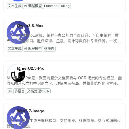
高并发、轻量化任务，适合日常对话、内容创作、基础 RAG、批量
文本生成
AI 编程模型
Function Calling
文案处理等普惠刚需场景。
Qwen3.8-Max
2.4万亿参数MoE旗舰，编程与办公能力全面跃升，可自主编程十数
天交付完整项目。胜任法律、金融、设计等数百种专业任务，一次对
话端到端交付生产级成果。原生视觉理解贯穿规划、执行与验证全流
文本生成
AI 编程模型
多模态
程，支持超长文档与长视频的深度语义解析。长程任务中自主规划与
闭环迭代，持续进化。
MinerU2.5-Pro
MinerU2.5-Pro是一款面向复杂文档解析与 OCR 场景的专业模型，能
够从图片和文档中识别文字、理解页面布局，并将非结构化内容转换
为便于存储、检索和二次处理的结构化结果。
8K
多语言
文档处理/OCR
Wan2.7-Image
万相 2.7 图像生成与编辑模型，支持组图、多图参考、交互式编辑和
最高 2K 输出。