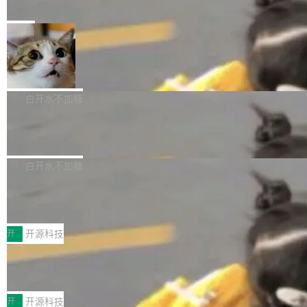
e” 和 Muse Spark 1.2 模型
mmit 之间的空隙里丢失了。 DeltaDB 要做的就
金额高达158.3亿美元，这一单项投入已经逼近
Meta 今天发布了两款 AI 产品：Muse Code，
是把这段空隙补上。 回退到任何一次编辑：Delt
微软同期总资本开支的四成。 与亚马逊、Alpha
一个在终端里运行的编程 agent；Muse Spark
局
aDB 捕获 commit 之间的每一次操作，...
bet、微软以及 Meta 等传统科技巨头相比，Spa
1.2，驱动这个 agent 的新模型。一句话概括：
ceXAI的资金消耗速度尤为引人瞩目。然而，支
美团开源 LoHoSearch，用知识图谱校
你可以用 curl -fsSL https://dev.meta.ai/install.
准 AI 能力认知
撑庞大支出的资金来源却呈现出截然不同的面
sh | bash 安装一个能在大项目里自动规划、写
机器出题的前提，是让机器拥有全局视野。整个
貌。数据显示，微软和 Meta 主要依托充沛的经
代码、验证结果的 AI 终端工具。 据介绍，Muse
构建流程可以分为四个环节：建图 → 控制难度
白开水不加糖
营现金流来覆盖资本开支，其资本支出覆盖率分
Code 是 Meta 的编程 agent 产品。它和市场上
→ 质量把关 → 数据概览。
别达到155% 和106%;而SpaceXAI的经营现金
腾讯开源 UCL-MPComm 通信库
已有的终端编程 agent 在设计理念上有几个明显
流仅能覆盖资本开支的12...
的差异点。 异步后台 agent：Muse Code 有一
腾讯网平团队宣布开源了 UCL-MPComm 通信
个主 agent 循环，外加一组后台 agent。这些后
库，并将作为transport接入Mooncake TENT。
白开水不加糖
台 agent...
该通信库针对AI Memory池化场景的数据传输需
CoStrict入选工信部2025人工智能应用
求进行了深度优化，能够实现数据中心内大规模
典型案例
计算节点间多种内存类型的高性能通信。 UCL-
近日，工信部科技司公示《2025人工智能应用典
MPComm将作为一种传输引擎接入Mooncake T
型案例入选名单》，深信服“面向企业研发场景的
开
开源科技
ENT，实现零拷贝传输性能提升30%、非零拷贝
开源 AI 编程平台 CoStrict 应用”凭借卓越的技术
传输性能最高提升5倍。UCL-MPComm底层基
深信服AI算力网关入选工信部人工智能
创新与落地成效成功入选。 全链路私有化部署，
应用典型案例！
于自研UCL-Engine通信引擎，后续腾讯网平将
助力企业AI研发安全落地 当前，越来越多企业已
前不久，工业和信息化部正式发布《2025年人工
持续开源更多基于UCL-Engine的高性能通信组
经开始引入 AI Coding 工具，通过调用公有云模
智能应用典型案例名单》，集中展示人工智能在
开
开源科技