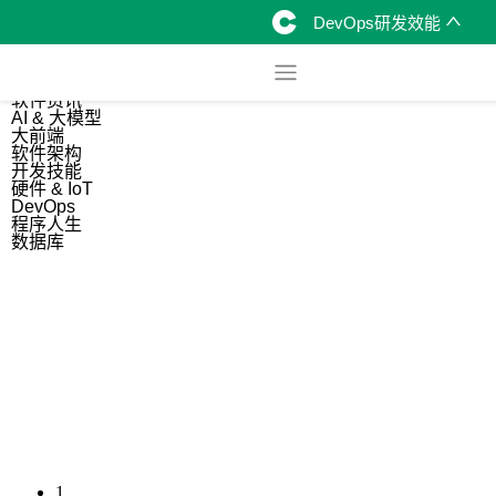
DevOps研发效能
综合
开源资讯
软件资讯
AI & 大模型
大前端
软件架构
开发技能
硬件 & IoT
DevOps
程序人生
数据库
1