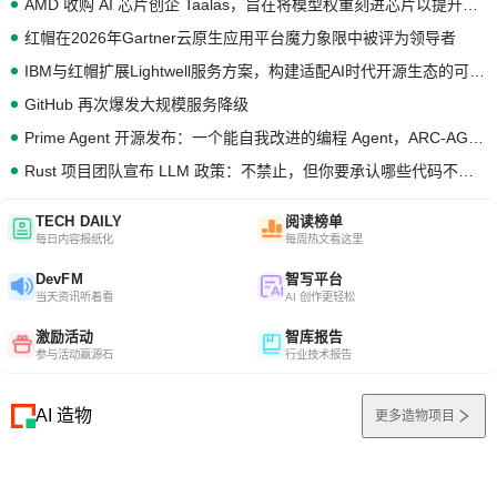
AMD 收购 AI 芯片创企 Taalas，旨在将模型权重刻进芯片以提升推理性能
红帽在2026年Gartner云原生应用平台魔力象限中被评为领导者
IBM与红帽扩展Lightwell服务方案，构建适配AI时代开源生态的可信基础设施
GitHub 再次爆发大规模服务降级
Prime Agent 开源发布：一个能自我改进的编程 Agent，ARC-AGI 3 超越人类专家基线
Rust 项目团队宣布 LLM 政策：不禁止，但你要承认哪些代码不是你写的
TECH DAILY
阅读榜单
每日内容报纸化
每周热文看这里
DevFM
智写平台
当天资讯听着看
AI 创作更轻松
激励活动
智库报告
参与活动赢源石
行业技术报告
AI 造物
更多造物项目