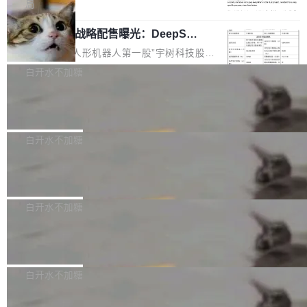
5% RHAE Best@1，超过了 ARC 报告的人类专
覆盖 rust-lang/rust 单一仓库的代码贡献。这不
局
家基线 95.4%。 不是又一个 coding agent 包装
是项目级别的官方立场，目前由五个团队采纳，
宇树科技 IPO 战略配售曝光：DeepSe
器 Prime Agent 的架构和市面上大多数 coding
但它可能是主流开源项目中关于 AI 辅助贡献最
ek 获配 93.3 万股，锁定 36 个月
agent 有本质区别。大多数 agent harness 的设
细致的一份规则。 政策的核心只有一句话：LLM
8月6日晚间，“人形机器人第一股”宇树科技股份
计是基于早期模型的能力—...
可以用来分析、提炼、审阅、建议，但不能用来
有限公司披露IPO发行价格及战略配售结果，杭
白开水不加糖
创作。 具体来说，LLM 生成的代码可以提交，
州深度求索人工智能基础技术研究有限公司（De
但必须满足五个条件：预先安排、非关键、高质
Docker 29.7.2 发布
epSeek）获配93.3399万股，按150.8元/股发行
量、充分测试、充分审查，并且必须披露。LLM
价格计算，认购金额约1.41亿元，股份锁定期为
Docker 29.7.2 现已发布，具体更新内容如下：
不得生成涉及安全性的关键变更，除非作者本身
36个月。 公告显示，本次宇树科技战略配售对
Bug fixes and enhancements 修复多次传递同
白开水不加糖
就是领域专家。即使如此，政策也"强烈不建
象主要包括长期投资机构、与公司业务具有战略
一环境变量时，docker service create和docker
议"这么做。 对于不披露的情况，审核者可以直
合作关系或长期合作愿景的大型企业、科创板保
Apache Fluss 毕业成为顶级项目
service update会发生 panic 的问题。docker/cl
接关闭 PR，无需解释。 政策作者 Jynn Ne...
荐人跟投子公司，以及公司高级管理人员和核心
i#7145 修复了 Docker Engine 29.7.0 中引入的
今年 7 月，Apache Fluss 的毕业提案在 Apach
员工参与设立的专项资产管理计划。其中，Dee
一个回归问题，该问题导致拉取镜像时会拒绝包
e 孵化器项目管理委员会（IPMC）投票中获得
白开水不加糖
pSeek作为与宇树科技具备战略合作关系的企
含绝对 hardlink 目标的镜像（此类镜像由某些镜
全票通过，随后获 Apache 软件基金会董事会批
业，获配股份数量占本次发行数量的2.31%。 除
像构建工具生成）。moby/moby#53305 修复了
马斯克 AI 百科项目 Grokipedia 被曝数
准。今天，Apache 软件基金会正式宣布 Apach
DeepSeek外，腾讯旗下上海启善投资有限公司
月未更新
Docker Engine 29.7.0 中引入的一个回归问
e Fluss 孵化毕业，成为 Apache 顶级项目（TL
埃隆·马斯克推出的AI百科项目 Grokipedia 被曝
获配9...
题，该问题可能导致在旧版 Linux 内核...
P）！这一里程碑不仅标志着 Fluss 迈入新的发
长期停止内容更新，未能实现其作为“AI版维基百
白开水不加糖
展阶段，也将进一步推动流式存储、实时湖仓与
科”替代品的目标。 据 Lawfare 最新调查，自今
AI 数据基础加速融合，为实时数据基础设施的发
Solon I18n：三种解析器，零样板代码
年4月以来，Grokipedia 页面更新功能基本停