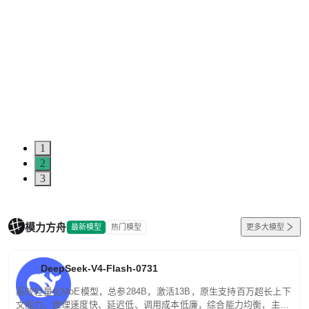
1
2
3
模力方舟
最新模型
热门模型
更多大模型
DeepSeek-V4-Flash-0731
高效轻量化MoE模型，总参284B，激活13B，原生支持百万超长上下
文能力。推理速度快、延迟低、调用成本低廉，综合能力均衡，主打