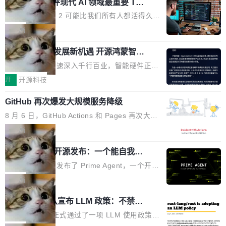
业化营销服务的需求从未如此迫切。 但市场扩容
xAI 前工程师评现代 AI 领域最重要 Top
n 这条推文引发了广泛讨论。他不是在说风凉
巧机身有效提升市面主流标准A...
3 开源项目
的同时,服务商的竞争逻辑正在改变。2026年Top
话，他是说出了一个圈内人尽皆知但很少公开捅
Flash Attention 2 可能比我们所有人都活得久。
Agency年度合辑的观察指出,“产品”这个离消费
破的事实。 Jordan 随后补充了一句软化声明：
这句话不是来自某个技术博客，而是出自 Hieu
局
者最近的载体,在整个品牌营销层面的权重显著变
「我不认为这些会议上大部分论文都在过度宣传
Pham 的一条推文。Hieu Pham 是谁？他是 xAI
高了。全域营销服务商的竞争正在从规模转向深
或造假。问题是，作为读者，如果你筛选出那些
共商智能硬件发展新机遇 开源鸿蒙智能
的早期工程师之一，在 Grok 训练基础设施团队
度,案例厚度、全域覆盖、多线协同...
硬件开发者日杭州站即将举行
看起来最令人兴奋的论文，那它们大部分都是过
工作过。近日他在 X 上发了一条帖子，列出了他
随着万物智联加速深入千行百业，智能硬件正从
度宣传的。」 这才是真正的痛点。不是所有论文
认为现代 AI 领域最重要的三个开源项目。 第一
单点设备迈向智能化、网联化、协同化发展。作
开
开源科技
都有问题，是最吸引眼球的那批论文最有问题。
个名字毫无悬念：Flash Attention 2。 Hieu 的
为面向全场景、跨终端的分布式操作系统，开源
他引用的帖子来自 Mathew Shen，一位 ICLR 2
理由很具体。FA 系列不需要解释，但 FA2 是他
GitHub 再次爆发大规模服务降级
鸿蒙通过统一技术底座和分布式能力，为不同类
026 的读者：「看了篇 ...
认为最重要的一个——复杂度恰到好处，刚好能
型智能设备的开发、连接与互联提供关键支撑，
8 月 6 日，GitHub Actions 和 Pages 再次大规
驱动你去学 CuTe，但还没被那些"邪恶的" Hopp
也为产业链企业探索产品创新与商业增长打开新
模服务降级，Actions 完全不可用超过 5 小时，
局
er++ 优化所淹没，足够容易修改和适配。 更关
的空间。 8月14日，开源鸿蒙智能硬件开发者日
webhook 停发，连自托管 runner 也因调度层故
键的是 FA2 的持久性...
（OHDD：OpenHarmony Hardware Develope
Prime Agent 开源发布：一个能自我改
障无法工作。Pages、Copilot code review、C
进的编程 Agent，ARC-AGI 3 超越人类
r Day）将在杭州启航。活动面向智能硬件产业
opilot coding agent 全部受影响。从检测到完全
Prime Intellect 发布了 Prime Agent，一个开源
专家基线
链企业和开发者，邀请行业专家与资深技术顾
恢复，大约 12 小时。 这是 2026 年 8 月的第六
的编程 Agent Harness，核心设计围绕两个抽
局
问，围绕开源鸿蒙技术能力、设备适配、芯片适
起事故，其中四起与 AI/Copilot 服务相关。 Git
象：Recursive Language Model（RLM）和 C
配、功耗与稳定性调优、兼容性测评及统一互联
Rust 项目团队宣布 LLM 政策：不禁
Hub 员工 kdaigle 在 HN 讨论中贴出了一组数
ontinual Harness。在 ARC-AGI 3 基准测试
等内容展开系统讲解和实战交流，帮助企业进一
止，但你要承认哪些代码不是你写的
据：2025 年全年 10 亿次 commit。现在，每周
上，Prime Agent + Opus 5 的组合达到了 95.
Rust 语言项目正式通过了一项 LLM 使用政策，
步了解开源鸿蒙在智能...
2.75 亿次，全年预计 140 亿次。GitHub...