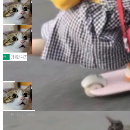
现实 过去两年，CIO们的焦虑清单上多了两项：
设置，如果用布尔值 + 可空字段来表示——bool
个"AI 知识库 + 聊天机器人"——每个大厂都在
一是如何让大模型和智能体应用安全地从PoC走
ean 表示是否可切换，nullable 的默认模式、浅
Deno 团队开源 Celld，可自托管的分
做，没什么新鲜的。 但 Kenton Varda 在 Twitte
向生产，二是如何让测试团队跟得上AI应用...
布式 Durable Objects
色方案、深色方案——会产生大量无意义的组
r 上把事情说清楚了： 今天我们发布了 Cloudfla
Ryan Dahl 领导的 Deno 团队推出了最新开源项
合。方案缺了、配置冲突了、全 null 了。要知道
re OS，一个带连接器的聊天机器人，跟其他所
目 Celld，一个能在自己机器上运行 Cloudflare
局
哪些组合有效，作者说，你得靠"文档、校验、或
有科技公司做的一样。只不过，实际上它不一
Workers 和 Durable Objects 的守护进程。 设
者部落知识"。 换个写法。Rust 的 enum，两个
样。这是 Sandstorm.io 的重制版，我十年前的
鲁大师7月新机性能/流畅/AI榜：vivo夺
计思路很直接：每个对象是一个独立的 SQLite
变体：Switchable...
性能、流畅双第一，三星Galaxy Z系列
那个创业公司。不同的是，这次它构建在 Cloudf
数据库，按名称寻址，复制到你自己的 S3 兼容
2026年7月的手机市场，由于存储等硬件成本暴
新折叠缺席
lare Workers 上——我花了九年时间搭建的平台
存储库里。节点之间只通过这个存储库协调——
增，手机厂商的日子也不好过啊，新机速度明显
开
开源科技
——并且深度集成了 AI。这基本上是我十年秘密
没有控制平面，没有共识协议。每个对象自带一
放缓，因此硝烟味淡了许多。新机参数规格除开
计划的顶峰。 十年前，Ken...
个小型数据库，应用天然按分片构建，单个数据
Zed 推出 DeltaDB，一个记录 commit
高价的三星折叠（三星Galaxy Z Fold8 Ultra / Z
之间所有操作的版本控制系统
库的竞争和爆炸半径问题在设计层面就被消除
Fold8 / Z Flip8）外，其余要么是中低端机器，
Zed 编辑器团队发布了新项目——DeltaDB，一
了。 闲置的 cell 会休眠到几乎不占资源。当 cel
例如iQOO Z11i、REDMI Note 17、REDMI No
个在 git commit 之间记录每一次编辑操作的版
局
l 迁移或唤醒时，新宿主从 S3 恢复 SQLite 数据
te 17 Pro、OPPO K15，要么是vivo X300 E这
本控制系统。目前处于 Early Access 阶段。 De
库继续执行。存储库是持久化的唯一真相...
样的次旗舰。 Galaxy Z Fold8 Ultra / Z Fold8 /
SpaceXAI 单季资本开支达 183 亿美元
ltaDB 的核心思路直接写在 landing page 最显
Z Flip8三款折叠屏新机均在7月22日发布，且全
眼的位置：「Software is made between com
根据风险投资人Tomer Tunguz 博客（VC 分
部搭载骁龙8 Elite Gen5 for Galaxy，它们本该
mits」——软件是在 commit 之间写出来的。git
析）披露的最新分析与第二季度业绩报告，Spac
白开水不加糖
是7月性...
只记录了你提交的最终状态，但真正的工作过程
eXAI在上个季度的总资本支出飙升至183.7亿美
——打字、删改、试错、agent 对话——都在 co
Meta 发布终端编程 Agent“Muse Cod
元。其中，绝大部分资金被直接用于 AI 领域，