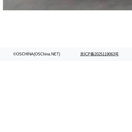
代码检索手段（如关键词匹配、目录遍历）仅能
在语法层面完成文本定位，难以触及代码的语义
内涵与结构关联，导致开发者使用代码智能体在
理解大规模代码仓时面临显著"代码仓理解"瓶
颈。 代码仓深度理解服务（以下简称" CodeBas
e深度理解服务"）是华为云码道（CodeA...
©OSCHINA(OSChina.NET)
京ICP备2025119063号