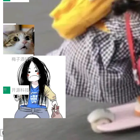
件。 腾讯网平团队在UCL-MPComm中实现了一
型或企业内部部署模型提升研发效率。但随着 AI
各领域的应用成果，覆盖技术底座、行业赋能、
个独立于业务线程的全局通信引擎（Engine），
Coding 从个人辅助工具逐步走向团队级、组织
Jeff Dean 离开 Google：一个时代的结
产品应用、支撑保障、专题等五大方向。深信服
并实...
束，一个实验室的开始
级应用，企业在规模化落地过程中，对安全性、
AI算力网关（AI创新平台）成功入选！ 随着各行
Google 员工编号 20。MapReduce 作者之一。
可控性和代码质量提出了更高要求。 首先是数据
各业的Agent走向规模化建设，算力构成形态逐
Bigtable 作者之一。TensorFlow 的作者之一。
局
安全与合规要求。对于大多数普通研发场景，公
渐丰富，用户关注的重点也在发生变化：不只是
Gemini 的架构师。Google 首席科学家。 Jeff D
有云模型能够满足快速试用和效率提升的需求。
让AI用起来，还要进一步看清混合算力时代下，
🔥 SolonCode v2026.8.4 发布：界面
ean 在 Google 工作了 27 年后，宣布离职。 他
但对于金融、能源、医疗等对数据安全要求较...
字体可调、22 种语言、记忆搜索增强
Token花在哪里、算力是否被充分利用，以及持
不是一个人走。一同离开的还有 Sanjay Ghema
打开终端就能上岗的全中文编码智能体，这一轮
续增长的AI成本该如何优化。 深信服AI算力网关
wat（Google 员工编号 23，Jeff Dean 二十多
把「看得清、用母语、记得住」三件事一次补
梅子酒好吃
正是围绕这些实际问题，从Token治理和成本治
年的编程搭档，MapReduce 和 Bigtable 的共同
齐。 SolonCode 是什么 SolonCode 是杭州无
理两个方面，让用户的每一份算力都看得清、管
作者）、Quoc Le（Google 大脑核心成员，Se
让“代码语义理解”深度释放AI Coding
耳科技研发的企业级终端编码智能体——一位全
得住、用得稳、省得下、更安全！ 一、从现在开
价值潜能：华为云码道（CodeArts）
q2Seq 和 DocAI 的共同发明人）以及 Oriol Vin
中文驱动的数字员工，自主理解需求、规划步
一、代码仓深度理解技术的作用与价值 在软件工
始，Token使用一目...
代码仓技术解析
yals（Gemini 联合负责人，AlphaSta...
骤、编写代码。不挑模型、不挑平台，curl 一行
程实践中，代码仓是企业核心知识资产的主要载
开
开源科技
装完即用。 开源地址：Gitee · GitCode · GitHu
体。企业级代码仓库通常包含数十万乃至数百万
b 安装 支持 Java 8+（8~26）、macOS / Linu
个文件，其规模远超单次模型调用可承载的上下
x / Windows / Harmony PC。 # macOS / Linu
文窗口。随着项目规模的持续扩张与代码历史的
x / Harmony PC curl -fsSL https://solon.noea
不断累积，代码仓中的模块关系、接口契约、业
r.org/solon...
务逻辑等关键信息往往分散于数十乃至数百个文
件之中，形成高度复杂的知识关联网络。传统的