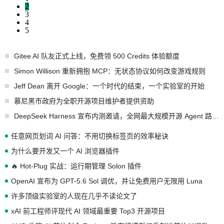
2
3
4
5
Gitee AI 队友正式上线，免费领 500 Credits 体验额度
Simon Willison 重新拥抱 MCP：无状态协议如何改变游戏规则
Jeff Dean 离开 Google：一个时代的结束，一个实验室的开始
慕尼黑市政府为全职开源项目维护者提供资助
DeepSeek Harness 宣布内测邀请，全网最大规模开源 Agent 路演现场诞生
任意网页划词 AI 问答：不用切换标签页的效率秘诀
为什么要开发又一个 AI 浏览器插件
🔥 Hot-Plug 实战：运行期管理 Solon 插件
OpenAI 宣布为 GPT-5.6 Sol 调优，并让免费用户无限用 Luna
许多顶级实验室的人现在几乎不读论文了
xAI 前工程师评现代 AI 领域最重要 Top3 开源项目