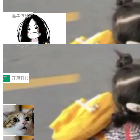
展开启新的篇章。
滞，过去三个月内没有任何条目完成更新，用户
如果你在 Spring Boot 里做过国际化，流程大概
提交的编辑请求也长期处于待处理状态。 Groki
是这样的：配 MessageSource 的 Bean、写 R
梅子酒好吃
pedia 于去年底上线，定位为由人工智能生成内
eloadableResourceBundleMessageSource、
容的百科平台，被马斯克视为传统众包百科网站
Apache Doris 4.1 全面增强 Iceberg：
声明 LocaleResolver、注册 LocaleChangeInt
支持 UPDATE、MERGE INTO 与 Iceb
维基百科的替代方案。Lawfare 调查发现，无论
erceptor…五六步之后才能看到第一行翻译文
Apache Doris 4.1 要补齐的，正是缺失的那一
erg V3
热门页面还是低关注度页面，均未出现近期更
本。 Solon 换了个方式。整个 i18n 模块围绕三
半。在已有查询能力的基础上，Doris 进一步支
白开水不加糖
新，相关问题并非局限于特定领域，而是在不同
个解析器、一个注解、一个工具类展开——没有
持了 UPDATE、DELETE、MERGE INTO 等数
主题和访问量页面中普遍存在。 调查人员最初认
XML、没有拦截器注册、没有样板配置。 资源
Testin XAgent：CIO智能测试落地指南
据修改操作、完整的表结构管理与分区演进，以
为，Grokipedia可能只是限...
文件的约定 把文件放到 resources/i18n/ 下： r
及 rewrite_data_files、expire_snapshots 等日
7月30日，TiD2026质量竞争力大会在北京中关
esources/i18n/messages.properties ...
常维护操作，并完整支持 Iceberg V3 格式。
村国家自主创新示范区会议中心开幕。本届大会
开
开源科技
由中关村智联软件服务业质量创新联盟主办，以
让非法状态不可表示：一篇关于 ADT
“智构可信·质创未来——AI原生时代的质量新范
的帖子在 Reddit 火了
式”为主题，直面AI从实验室走向规模化产业落地
有一种东西，一旦用过就回不去了。Alex Fedos
的核心质量命题。会上，《2026智能研发生产力
eev 管它叫"软件设计的基石"。 他说的东西不新
局
工具选型手册》发布，Testin云测的Testin XAge
鲜——代数数据类型（ADT），尤其是和类型
Cloudflare 开源内部企业 AI 平台 Clou
nt智能测试系统入选AI测试领域代表产品。对CI
（sum type）。但他说清楚了一件事：这不是类
dflare OS
O而言，这提示了一个转变：AI测试正在从效率
型系统的学术体操，是日常编码的思维方式。 文
Cloudflare 发布了一个开源项目 Cloudflare O
工具升级为企业的质量基础设施。 CIO面对的新
章从一个简单的例子切入。一个网站的深色主题
S。如果你只看官方博客，你会觉得这是又一
局