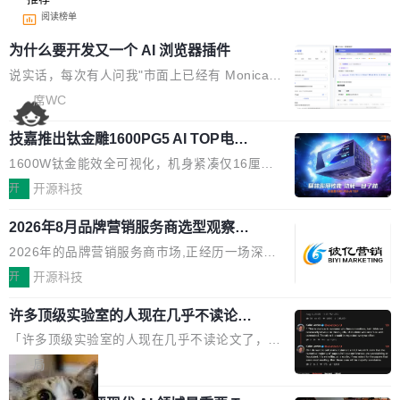
阅读榜单
为什么要开发又一个 AI 浏览器插件
说实话，每次有人问我"市面上已经有 Monica、
Sider、Copilot for Chrome 这些 AI 浏览器插件
席WC
了，你为什么还要再做一个"，我都觉得这个问题
技嘉推出钛金雕1600PG5 AI TOP电
问得好。 因为我自己也是从用户变成开发者的。
源：为发烧级主机与本地AI算力打造旗
现有产品的天花板 我用过不少 AI 浏览器插件。
1600W钛金能效全可视化，机身紧凑仅16厘米
舰供电方案
刚开始觉得都挺好——选中一段文字，弹出解
继2026台北电脑展首度亮相后，技嘉科技近日正
开
开源科技
释；写邮件时帮你润色；看英文网页给你翻译摘
式发布钛金雕1600PG5 AI TOP电源。这款高端
要。但用久了你会发现，它们本质上都是同一类
2026年8月品牌营销服务商选型观察：
电源专为发烧级DIY主机与本地AI算力平台打
从流量思维到品牌资产思维的范式转移
东西：一个带网页上下文的聊天框。 它们能读取
造，整机长度仅16厘米，提供1600W额定功率
2026年的品牌营销服务商市场,正经历一场深刻
页面的文本，然后把文本丢给大模型，再返回一
与80PLUS钛金能效；支持ATX 3.1与PCIe 5.1
的价值重构。全球全案品牌代理机构市场从2025
开
开源科技
段回答。仅此而已。 这当然有用，但总觉得差点
规范，结合服务器级元件、完善供电线材与内置
年的83.1亿美元增长至2026年的86.6亿美元,年
意思。比如我在一个后台管理系统里，需要填50
实时LCD监控屏，可充分满足当下高阶PC主机
许多顶级实验室的人现在几乎不读论文
复合增长率达5.44%,预计2032年将突破120亿美
个表单字段，每个字段还有联动逻辑；比如我
了
的严苛使用需求。 澎湃功率，紧凑机身 钛金雕1
元。数字广告与公共关系相关服务市场更是从20
「许多顶级实验室的人现在几乎不读论文了，而
想...
600PG5 AI TOP具备强悍输出功率，同时实现
25年的8463亿美元扩张至2026年的8763亿美
且他们认为 ICLR/ICML/NeurIPS 充斥着大量过
局
机身尺寸大幅精简。整机长度仅16厘米，属于同
元。数字的背后是一个清晰的事实——品牌对专
度宣传和欺诈。」 OpenAI 研究员 Keller Jorda
功率段机身尺寸十分紧凑的1600W电源产品。小